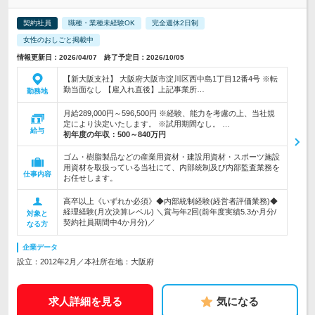
契約社員
職種・業種未経験OK
完全週休2日制
女性のおしごと掲載中
情報更新日：2026/04/07 終了予定日：2026/10/05
【新大阪支社】 大阪府大阪市淀川区西中島1丁目12番4号 ※転
勤当面なし 【雇入れ直後】上記事業所…
勤務地
月給289,000円～596,500円 ※経験、能力を考慮の上、当社規
定により決定いたします。 ※試用期間なし。 …
給与
初年度の年収：
500～840万円
ゴム・樹脂製品などの産業用資材・建設用資材・スポーツ施設
用資材を取扱っている当社にて、内部統制及び内部監査業務を
仕事内容
お任せします。
高卒以上《いずれか必須》◆内部統制経験(経営者評価業務)◆
経理経験(月次決算レベル) ＼賞与年2回(前年度実績5.3か月分/
対象と
契約社員期間中4か月分)／
なる方
企業データ
設立：2012年2月／本社所在地：大阪府
求人詳細を見る
気になる