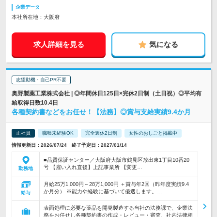
企業データ
本社所在地：大阪府
求人詳細を見る
気になる
志望動機・自己PR不要
奥野製薬工業株式会社 | ◎年間休日125日×完休2日制（土日祝）◎平均有
給取得日数10.4日
各種契約書などをお任せ！【法務】◎賞与支給実績9.4か月
正社員
職種未経験OK
完全週休2日制
女性のおしごと掲載中
情報更新日：2026/07/24 終了予定日：2027/01/14
■品質保証センター／大阪府大阪市鶴見区放出東1丁目10番20
号 【雇い入れ直後】上記事業所 【変更…
勤務地
月給25万1,000円～28万1,000円 ＋賞与年2回（昨年度実績9.4
か月分） ※能力や経験に基づいて優遇します。…
給与
表面処理に必要な薬品を開発製造する当社の法務課で、企業法
務をお任せし各種契約書の作成・レビュー・審査、社内法律相