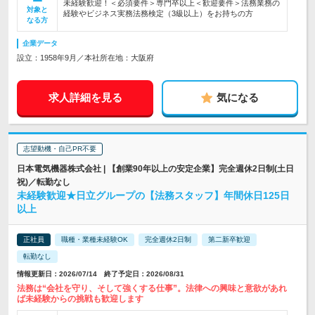
未経験歓迎！＜必須要件＞専門卒以上＜歓迎要件＞法務業務の
対象と
経験やビジネス実務法務検定（3級以上）をお持ちの方
なる方
企業データ
設立：1958年9月／本社所在地：大阪府
求人詳細を見る
気になる
志望動機・自己PR不要
日本電気機器株式会社 | 【創業90年以上の安定企業】完全週休2日制(土日
祝)／転勤なし
未経験歓迎★日立グループの【法務スタッフ】年間休日125日
以上
正社員
職種・業種未経験OK
完全週休2日制
第二新卒歓迎
転勤なし
情報更新日：2026/07/14 終了予定日：2026/08/31
法務は“会社を守り、そして強くする仕事”。法律への興味と意欲があれ
ば未経験からの挑戦も歓迎します