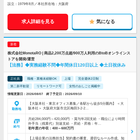
設立：1979年8月／本社所在地：大阪府
求人詳細を見る
気になる
株式会社MonotaRO | 商品2,200万点超/900万人利用のBtoBオンラインス
トアを開発/運営
【法務】◆実務経験不問◆年間休日120日以上 ◆土日祝休み
正社員
職種・業種未経験OK
上場
完全週休2日制
第二新卒歓迎
リモートワーク可
女性のおしごと掲載中
情報更新日：2026/08/07 終了予定日：2026/09/10
【大阪本社・東京オフィス募集／各駅から徒歩5分圏内】 ＜大
阪本社＞ 大阪府大阪市北区梅田3-2-2…
勤務地
月給284,000円～420,000円 ・賞与年2回支給 ・職位により時間
外手当（残業代）別途支給 ・昇給・昇格：年…
給与
初年度の年収：
400～600万円
【上場企業の法務担当】契約書の審査、適切なルール作成、知