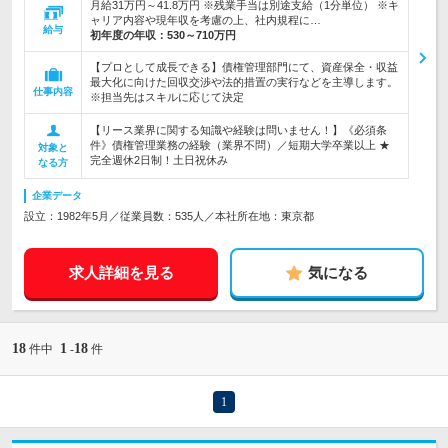
月給31万円～41.8万円 ※残業手当は別途支給（1分単位） ※キ
ャリア内容や現年収を考慮の上、社内規程に…
給与
初年度の年収：
530～710万円
【プロとして成長できる】債権管理部門にて、資産保全・収益
最大化に向けた回収交渉や法的措置の実行などを主導します。
仕事内容
※担当先はスキルに応じて決定
【リース業界に関する知識や経験は問いません！】《必須条
件》債権管理業務の経験（業界不問）／短期大学卒業以上 ★
対象と
完全週休2日制！土日祝休み
なる方
企業データ
設立：1982年5月／従業員数：535人／本社所在地：東京都
求人詳細を見る
気になる
18
1
18
件中
-
件
1