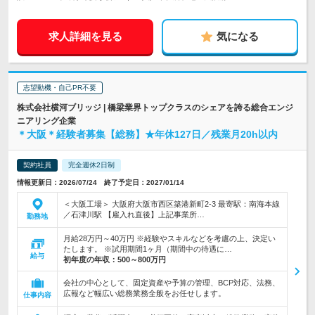
求人詳細を見る
気になる
志望動機・自己PR不要
株式会社横河ブリッジ | 橋梁業界トップクラスのシェアを誇る総合エンジ
ニアリング企業
＊大阪＊経験者募集【総務】★年休127日／残業月20h以内
契約社員
完全週休2日制
情報更新日：2026/07/24 終了予定日：2027/01/14
＜大阪工場＞ 大阪府大阪市西区築港新町2-3 最寄駅：南海本線
／石津川駅 【雇入れ直後】上記事業所…
勤務地
月給28万円～40万円 ※経験やスキルなどを考慮の上、決定い
たします。 ※試用期間1ヶ月（期間中の待遇に…
給与
初年度の年収：
500～800万円
会社の中心として、固定資産や予算の管理、BCP対応、法務、
広報など幅広い総務業務全般をお任せします。
仕事内容