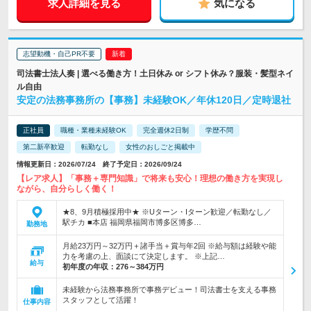
求人詳細を見る
気になる
志望動機・自己PR不要
司法書士法人奏 | 選べる働き方！土日休み or シフト休み？服装・髪型ネイ
ル自由
安定の法務事務所の【事務】未経験OK／年休120日／定時退社
正社員
職種・業種未経験OK
完全週休2日制
学歴不問
第二新卒歓迎
転勤なし
女性のおしごと掲載中
情報更新日：2026/07/24 終了予定日：2026/09/24
【レア求人】「事務＋専門知識」で将来も安心！理想の働き方を実現し
ながら、自分らしく働く！
★8、9月積極採用中★ ※Uターン・Iターン歓迎／転勤なし／
駅チカ ■本店 福岡県福岡市博多区博多…
勤務地
月給23万円～32万円＋諸手当＋賞与年2回 ※給与額は経験や能
力を考慮の上、面談にて決定します。 ※上記…
給与
初年度の年収：
276～384万円
未経験から法務事務所で事務デビュー！司法書士を支える事務
スタッフとして活躍！
仕事内容