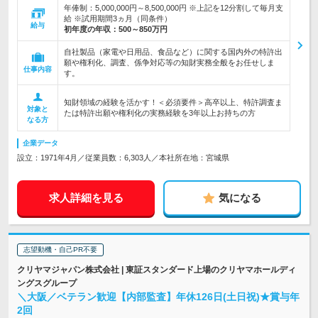
年俸制：5,000,000円～8,500,000円 ※上記を12分割して毎月支
給 ※試用期間3ヵ月（同条件）
給与
初年度の年収：
500～850万円
自社製品（家電や日用品、食品など）に関する国内外の特許出
願や権利化、調査、係争対応等の知財実務全般をお任せしま
仕事内容
す。
知財領域の経験を活かす！＜必須要件＞高卒以上、特許調査ま
対象と
たは特許出願や権利化の実務経験を3年以上お持ちの方
なる方
企業データ
設立：1971年4月／従業員数：6,303人／本社所在地：宮城県
求人詳細を見る
気になる
志望動機・自己PR不要
クリヤマジャパン株式会社 | 東証スタンダード上場のクリヤマホールディ
ングスグループ
＼大阪／ベテラン歓迎【内部監査】年休126日(土日祝)★賞与年
2回