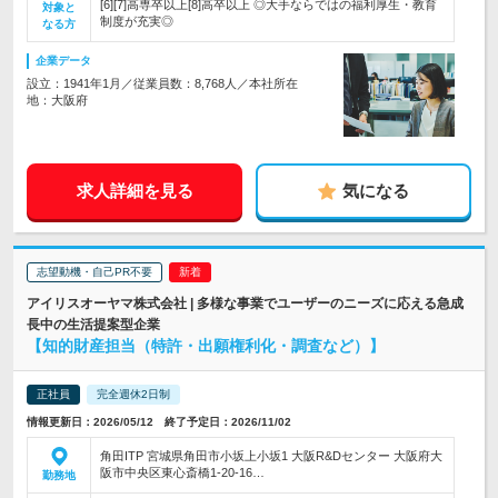
[6][7]高専卒以上[8]高卒以上 ◎大手ならではの福利厚生・教育
対象と
制度が充実◎
なる方
企業データ
設立：1941年1月／従業員数：8,768人／本社所在
地：大阪府
求人詳細を見る
気になる
志望動機・自己PR不要
アイリスオーヤマ株式会社 | 多様な事業でユーザーのニーズに応える急成
長中の生活提案型企業
【知的財産担当（特許・出願権利化・調査など）】
正社員
完全週休2日制
情報更新日：2026/05/12 終了予定日：2026/11/02
角田ITP 宮城県角田市小坂上小坂1 大阪R&Dセンター 大阪府大
阪市中央区東心斎橋1-20-16…
勤務地