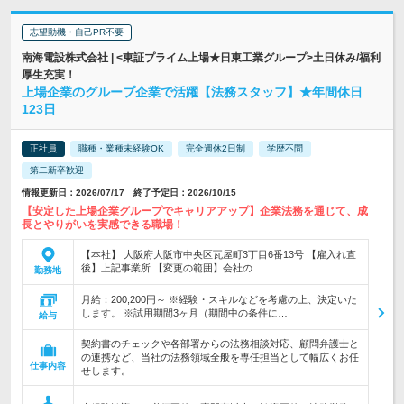
志望動機・自己PR不要
南海電設株式会社 | <東証プライム上場★日東工業グループ>土日休み/福利
厚生充実！
上場企業のグループ企業で活躍【法務スタッフ】★年間休日
123日
正社員
職種・業種未経験OK
完全週休2日制
学歴不問
第二新卒歓迎
情報更新日：2026/07/17 終了予定日：2026/10/15
【安定した上場企業グループでキャリアアップ】企業法務を通じて、成
長とやりがいを実感できる職場！
【本社】 大阪府大阪市中央区瓦屋町3丁目6番13号 【雇入れ直
後】上記事業所 【変更の範囲】会社の…
勤務地
月給：200,200円～ ※経験・スキルなどを考慮の上、決定いた
します。 ※試用期間3ヶ月（期間中の条件に…
給与
契約書のチェックや各部署からの法務相談対応、顧問弁護士と
の連携など、当社の法務領域全般を専任担当として幅広くお任
仕事内容
せします。