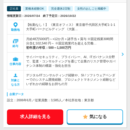
正社員
業種未経験OK
完全週休2日制
女性のおしごと掲載中
情報更新日：2026/07/24 終了予定日：2026/10/22
【転勤なし！】 《東京オフィス》 東京都千代田区大手町1-1-1
大手町パークビルディング 《大阪…
勤務地
月給48万5000円～×12か月＋諸手当＋賞与 ※固定残業30時間
分含む102,540 円～ ※固定残業代を超える労働…
給与
初年度の年収：
500～1,500万円
サイバーセキュリティ、プライバシー、AI、ITガバナンス分野
で、監査・コンサルティングを通じて企業のリスク管理やガバ
仕事内容
ナンス体制の構築・強化を担当
デジタル/ITコンサルティング経験や、SI / ソフトウェアベンダ
ーでのシステム開発経験、プロジェクトマネジメント経験など
対象と
いずれかの経験をお持ちの方
なる方
企業データ
設立：2006年6月／従業員数：3,585人／本社所在地：東京都
求人詳細を見る
気になる