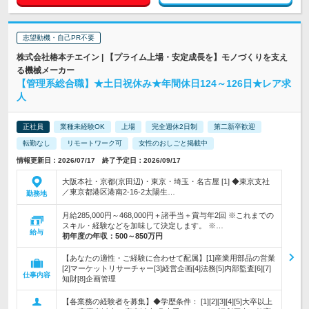
志望動機・自己PR不要
株式会社椿本チエイン | 【プライム上場・安定成長を】モノづくりを支え
る機械メーカー
【管理系総合職】★土日祝休み★年間休日124～126日★レア求
人
正社員
業種未経験OK
上場
完全週休2日制
第二新卒歓迎
転勤なし
リモートワーク可
女性のおしごと掲載中
情報更新日：2026/07/17 終了予定日：2026/09/17
大阪本社・京都(京田辺)・東京・埼玉・名古屋 [1] ◆東京支社
／東京都港区港南2-16-2太陽生…
勤務地
月給285,000円～468,000円＋諸手当＋賞与年2回 ※これまでの
スキル・経験などを加味して決定します。 ※…
給与
初年度の年収：
500～850万円
【あなたの適性・ご経験に合わせて配属】[1]産業用部品の営業
[2]マーケットリサーチャー[3]経営企画[4]法務[5]内部監査[6][7]
仕事内容
知財[8]企画管理
【各業務の経験者を募集】◆学歴条件： [1][2][3][4][5]大卒以上