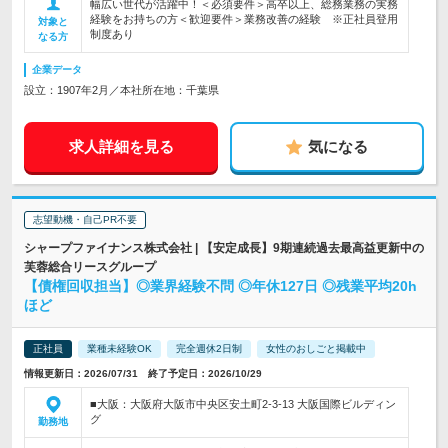
幅広い世代が活躍中！＜必須要件＞高卒以上、総務業務の実務
経験をお持ちの方＜歓迎要件＞業務改善の経験 ※正社員登用
対象と
制度あり
なる方
企業データ
設立：1907年2月／本社所在地：千葉県
求人詳細を見る
気になる
志望動機・自己PR不要
シャープファイナンス株式会社 | 【安定成長】9期連続過去最高益更新中の
芙蓉総合リースグループ
【債権回収担当】◎業界経験不問 ◎年休127日 ◎残業平均20h
ほど
正社員
業種未経験OK
完全週休2日制
女性のおしごと掲載中
情報更新日：2026/07/31 終了予定日：2026/10/29
■大阪：大阪府大阪市中央区安土町2-3-13 大阪国際ビルディン
グ
勤務地