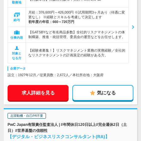
勤務地
月給：376,600円～426,000円 ※試用期間3ヶ月あり（待遇に変
更なし） ※経験とスキルを考慮して決定します
給与
初年度の年収：
660～720万円
【GATSBYなど有名商品多数】全社的リスクマネジメントの体
制構築、推進・統括管理、委員会の運営などをお任せします。
仕事内容
【経験者募集！】リスクマネジメント業務の実務経験／全社的
対象と
なリスクマネジメントの計画策定の経験がある方。
なる方
企業データ
設立：1927年12月／従業員数：2,672人／本社所在地：大阪府
求人詳細を見る
気になる
志望動機・自己PR不要
PwC Japan有限責任監査法人 | #年間休日120日以上#完全週休2日（土
日）#世界基盤の信頼性
【デジタル・ビジネスリスクコンサルタント(RA)】