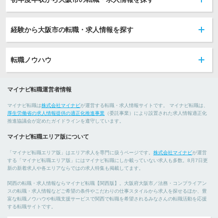
経験から大阪市の転職・求人情報を探す
転職ノウハウ
マイナビ転職運営者情報
マイナビ転職は
株式会社マイナビ
が運営する転職・求人情報サイトです。 マイナビ転職は、
厚生労働省の求人情報提供の適正化推進事業
（委託事業）により設置された求人情報適正化
推進協議会が定めたガイドラインを遵守しています。
マイナビ転職エリア版について
「マイナビ転職エリア版」はエリア求人を専門に扱うページです。
株式会社マイナビ
が運営
する「マイナビ転職エリア版」にはマイナビ転職にしか載っていない求人も多数。8月7日更
新の新着求人や各エリアならではの求人特集も掲載してます。
関西の転職・求人情報ならマイナビ転職【関西版】。大阪府大阪市／法務・コンプライアン
スの転職・求人情報などご希望の条件やこだわりの仕事スタイルから求人を探せるほか、豊
富な転職ノウハウや転職支援サービスで関西で転職を希望されるみなさんの転職活動を応援
する転職サイトです。