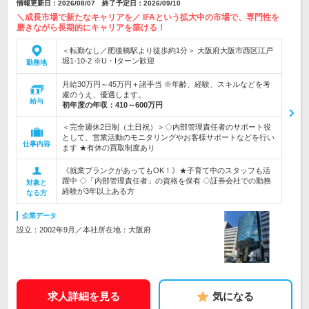
情報更新日：2026/08/07 終了予定日：2026/09/10
＼成長市場で新たなキャリアを／ IFAという拡大中の市場で、専門性を
磨きながら長期的にキャリアを築ける！
＜転勤なし／肥後橋駅より徒歩約1分＞ 大阪府大阪市西区江戸
堀1-10-2 ※U・Iターン歓迎
勤務地
月給30万円～45万円＋諸手当 ※年齢、経験、スキルなどを考
慮のうえ、優遇します。
給与
初年度の年収：
410～600万円
＜完全週休2日制（土日祝）＞◇内部管理責任者のサポート役
として、営業活動のモニタリングやお客様サポートなどを行い
仕事内容
ます ★有休の買取制度あり
《就業ブランクがあってもOK！》★子育て中のスタッフも活
躍中 ◇「内部管理責任者」の資格を保有 ◇証券会社での勤務
対象と
経験が3年以上ある方
なる方
企業データ
設立：2002年9月／本社所在地：大阪府
求人詳細を見る
気になる