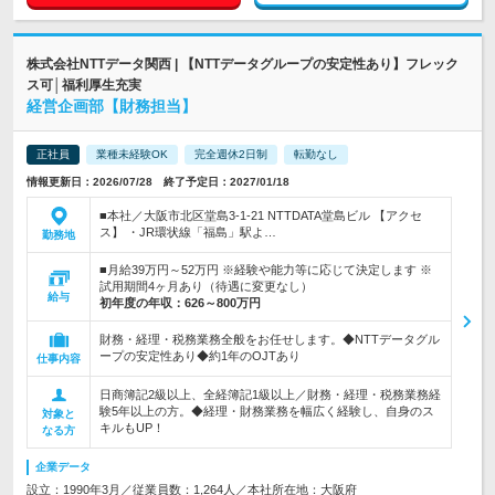
株式会社NTTデータ関西 | 【NTTデータグループの安定性あり】フレック
ス可│福利厚生充実
経営企画部【財務担当】
正社員
業種未経験OK
完全週休2日制
転勤なし
情報更新日：2026/07/28 終了予定日：2027/01/18
■本社／大阪市北区堂島3-1-21 NTTDATA堂島ビル 【アクセ
ス】 ・JR環状線「福島」駅よ…
勤務地
■月給39万円～52万円 ※経験や能力等に応じて決定します ※
試用期間4ヶ月あり（待遇に変更なし）
給与
初年度の年収：
626～800万円
財務・経理・税務業務全般をお任せします。◆NTTデータグル
ープの安定性あり◆約1年のOJTあり
仕事内容
日商簿記2級以上、全経簿記1級以上／財務・経理・税務業務経
験5年以上の方。◆経理・財務業務を幅広く経験し、自身のス
対象と
キルもUP！
なる方
企業データ
設立：1990年3月／従業員数：1,264人／本社所在地：大阪府