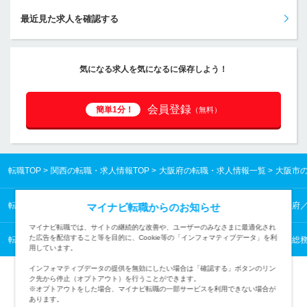
最近見た求人を確認する
気になる求人を気になるに保存しよう！
会員登録
簡単1分！
（無料）
転職TOP
関西の転職・求人情報TOP
大阪府の転職・求人情報一覧
大阪市
転職TOP
関西の転職・求人情報TOP
大阪府の転職・求人情報一覧
大阪府
マイナビ転職からのお知らせ
マイナビ転職では、サイトの継続的な改善や、ユーザーのみなさまに最適化され
た広告を配信すること等を目的に、Cookie等の「インフォマティブデータ」を利
転職TOP
管理・事務から探す
管理・事務の転職・求人情報一覧
人事・総務
用しています。
インフォマティブデータの提供を無効にしたい場合は「確認する」ボタンのリン
ク先から停止（オプトアウト）を行うことができます。
※オプトアウトをした場合、マイナビ転職の一部サービスを利用できない場合が
あります。
TOPページへ