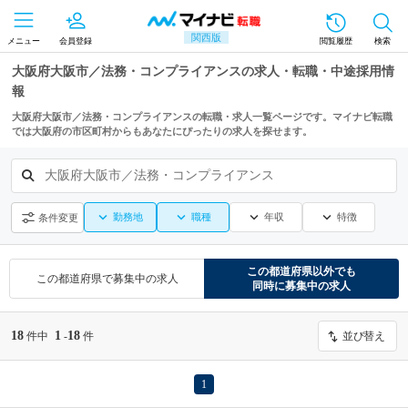
関西版
メニュー
会員登録
閲覧履歴
検索
大阪府大阪市／法務・コンプライアンスの求人・転職・中途採用情
報
大阪府大阪市／法務・コンプライアンスの転職・求人一覧ページです。マイナビ転職
では大阪府の市区町村からもあなたにぴったりの求人を探せます。
大阪府大阪市／法務・コンプライアンス
勤務地
職種
年収
特徴
条件変更
この都道府県
以外でも
この都道府県
で募集中の求人
同時に募集中の求人
18
1
18
件中
-
件
並び替え
1