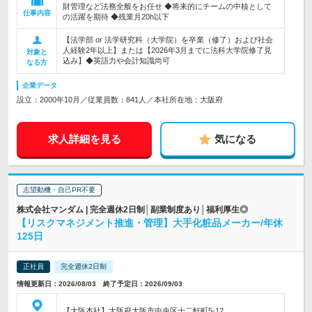
財管理など法務全般をお任せ ◆将来的にチームの中核として
仕事内容
の活躍を期待 ◆残業月20h以下
【法学部 or 法学研究科（大学院）を卒業（修了）および社会
人経験2年以上】または【2026年3月までに法科大学院修了見
対象と
込み】◆英語力や会計知識尚可
なる方
企業データ
設立：2000年10月／従業員数：841人／本社所在地：大阪府
求人詳細を見る
気になる
志望動機・自己PR不要
株式会社マンダム | 完全週休2日制│副業制度あり│福利厚生◎
【リスクマネジメント推進・管理】大手化粧品メーカー/年休
125日
正社員
完全週休2日制
情報更新日：2026/08/03 終了予定日：2026/09/03
【大阪本社】大阪府大阪市中央区十二軒町5-12