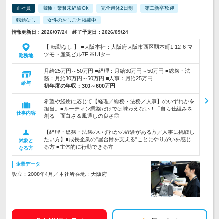
正社員
職種・業種未経験OK
完全週休2日制
第二新卒歓迎
転勤なし
女性のおしごと掲載中
情報更新日：2026/07/24 終了予定日：2026/09/24
【 転勤なし 】 ■大阪本社：大阪府大阪市西区靱本町1-12-6 マ
ツモト産業ビル7F ※UIター…
勤務地
月給25万円～50万円 ■経理：月給30万円～50万円 ■総務・法
務：月給30万円～50万円 ■人事：月給25万円…
給与
初年度の年収：
300～600万円
希望や経験に応じて【経理／総務・法務／人事】のいずれかを
担当。■ルーティン業務だけでは味わえない！「自ら仕組みを
仕事内容
創る」面白さ＆風通しの良さ◎
【経理・総務・法務のいずれかの経験がある方／人事に挑戦し
たい方】■成長企業の"屋台骨を支える"ことにやりがいを感じ
対象と
る方 ■主体的に行動できる方
なる方
企業データ
設立：2008年4月／本社所在地：大阪府