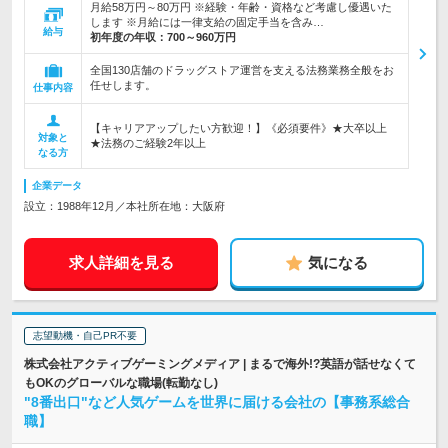
月給58万円～80万円 ※経験・年齢・資格など考慮し優遇いた
します ※月給には一律支給の固定手当を含み…
給与
初年度の年収：
700～960万円
全国130店舗のドラッグストア運営を支える法務業務全般をお
任せします。
仕事内容
【キャリアアップしたい方歓迎！】《必須要件》★大卒以上
対象と
★法務のご経験2年以上
なる方
企業データ
設立：1988年12月／本社所在地：大阪府
求人詳細を見る
気になる
志望動機・自己PR不要
株式会社アクティブゲーミングメディア | まるで海外!?英語が話せなくて
もOKのグローバルな職場(転勤なし)
"8番出口"など人気ゲームを世界に届ける会社の【事務系総合
職】