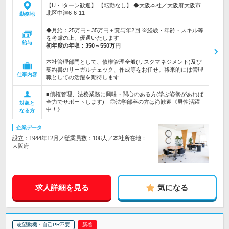
【U・Iターン歓迎】 【転勤なし】 ◆大阪本社／大阪府大阪市
北区中津6-6-11
勤務地
◆月給：25万円～35万円＋賞与年2回 ※経験・年齢・スキル等
を考慮の上、優遇いたします
給与
初年度の年収：
350～550万円
本社管理部門として、債権管理全般(リスクマネジメント)及び
契約書のリーガルチェック、作成等をお任せ。将来的には管理
仕事内容
職としての活躍を期待します
■債権管理、法務業務に興味・関心のある方(学ぶ姿勢があれば
全力でサポートします) ◎法学部卒の方は尚歓迎《男性活躍
対象と
中！》
なる方
企業データ
設立：1944年12月／従業員数：106人／本社所在地：
大阪府
求人詳細を見る
気になる
志望動機・自己PR不要