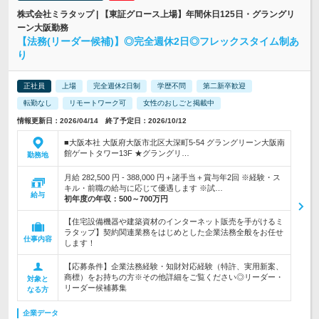
株式会社ミラタップ | 【東証グロース上場】年間休日125日・グラングリ
ーン大阪勤務
【法務(リーダー候補)】◎完全週休2日◎フレックスタイム制あ
り
正社員
上場
完全週休2日制
学歴不問
第二新卒歓迎
転勤なし
リモートワーク可
女性のおしごと掲載中
情報更新日：2026/04/14 終了予定日：2026/10/12
■大阪本社 大阪府大阪市北区大深町5-54 グラングリーン大阪南
館ゲートタワー13F ★グラングリ…
勤務地
月給 282,500 円 - 388,000 円＋諸手当＋賞与年2回 ※経験・ス
キル・前職の給与に応じて優遇します ※試…
給与
初年度の年収：
500～700万円
【住宅設備機器や建築資材のインターネット販売を手がけるミ
ラタップ】契約関連業務をはじめとした企業法務全般をお任せ
仕事内容
します！
【応募条件】企業法務経験・知財対応経験（特許、実用新案、
商標）をお持ちの方※その他詳細をご覧ください◎リーダー・
対象と
リーダー候補募集
なる方
企業データ