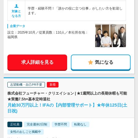
学歴・経験不問！「誰かの役に立つ仕事」がしたい方を歓迎し
対象と
ます。
なる方
企業データ
設立：2025年10月／従業員数：110人／本社所在地：
福岡県
求人詳細を見る
気になる
志望動機・自己PR不要
株式会社フューチャー・クリエイション | ★1週間以上の長期休暇も可能
★実働7.5h×基本定時退社
月給30万円以上！IFAの【内部管理サポート】★年休125日(土
日祝)
正社員
完全週休2日制
学歴不問
転勤なし
女性のおしごと掲載中