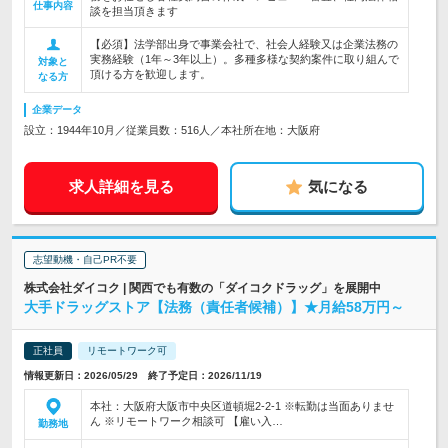
仕事内容
談を担当頂きます
【必須】法学部出身で事業会社で、社会人経験又は企業法務の
実務経験（1年～3年以上）。多種多様な契約案件に取り組んで
対象と
頂ける方を歓迎します。
なる方
企業データ
設立：1944年10月／従業員数：516人／本社所在地：大阪府
求人詳細を見る
気になる
志望動機・自己PR不要
株式会社ダイコク | 関西でも有数の「ダイコクドラッグ」を展開中
大手ドラッグストア【法務（責任者候補）】★月給58万円～
正社員
リモートワーク可
情報更新日：2026/05/29 終了予定日：2026/11/19
本社：大阪府大阪市中央区道頓堀2-2-1 ※転勤は当面ありませ
ん ※リモートワーク相談可 【雇い入…
勤務地