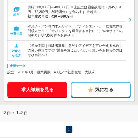
月給 300,000円～400,000円 ※上記には固定残業代（月45,181
円～72,289円／30時間分）を含みます ※超過…
給与
初年度の年収：
420～560万円
洋菓子・パン専門求人サイト「パティシエント」・飲食業界専
門求人サイト「食バンク」を運営する当社にて、Webサイトの
仕事内容
開発及びUI/UX改善をお任せ！
【学歴不問｜経験者募集】意見やアイデアを言い合える風通し
の良い職場です◎ ”業界を変えたい”という思いをお持ちの方は
対象と
ぜひ当社へ！
なる方
企業データ
設立：2011年1月／従業員数：40人／本社所在地：大阪府
求人詳細を見る
気になる
2
1
2
件中
-
件
1