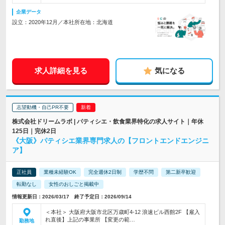
企業データ
設立：2020年12月／本社所在地：北海道
求人詳細を見る
気になる
志望動機・自己PR不要
株式会社ドリームラボ | パティシエ・飲食業界特化の求人サイト｜年休
125日｜完休2日
《大阪》パティシエ業界専門求人の【フロントエンドエンジニ
ア】
正社員
業種未経験OK
完全週休2日制
学歴不問
第二新卒歓迎
転勤なし
女性のおしごと掲載中
情報更新日：2026/03/17 終了予定日：2026/09/14
＜本社＞ 大阪府大阪市北区万歳町4-12 浪速ビル西館2F 【雇入
れ直後】上記の事業所 【変更の範…
勤務地