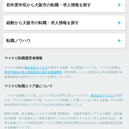
初年度年収から大阪市の転職・求人情報を探す
経験から大阪市の転職・求人情報を探す
転職ノウハウ
マイナビ転職運営者情報
マイナビ転職は
株式会社マイナビ
が運営する転職・求人情報サイトです。 マイナビ転職は、
厚生労働省の求人情報提供の適正化推進事業
（委託事業）により設置された求人情報適正化
推進協議会が定めたガイドラインを遵守しています。
マイナビ転職エリア版について
「マイナビ転職エリア版」はエリア求人を専門に扱うページです。
株式会社マイナビ
が運営
する「マイナビ転職エリア版」にはマイナビ転職にしか載っていない求人も多数。8月7日更
新の新着求人や各エリアならではの求人特集も掲載してます。
関西の転職・求人情報ならマイナビ転職【関西版】。大阪府大阪市／アクセス解析・統計解
析の転職・求人情報などご希望の条件やこだわりの仕事スタイルから求人を探せるほか、豊
富な転職ノウハウや転職支援サービスで関西で転職を希望されるみなさんの転職活動を応援
する転職サイトです。