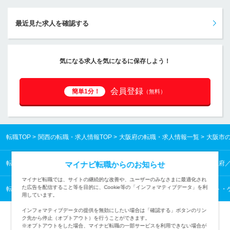
最近見た求人を確認する
気になる求人を気になるに保存しよう！
会員登録
簡単1分！
（無料）
転職TOP
関西の転職・求人情報TOP
大阪府の転職・求人情報一覧
大阪市
転職TOP
関西の転職・求人情報TOP
大阪府の転職・求人情報一覧
大阪府
マイナビ転職からのお知らせ
マイナビ転職では、サイトの継続的な改善や、ユーザーのみなさまに最適化され
た広告を配信すること等を目的に、Cookie等の「インフォマティブデータ」を利
転職TOP
WEB・インターネット・ゲームから探す
WEB・インターネット・
用しています。
インフォマティブデータの提供を無効にしたい場合は「確認する」ボタンのリン
ク先から停止（オプトアウト）を行うことができます。
※オプトアウトをした場合、マイナビ転職の一部サービスを利用できない場合が