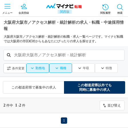
関西版
メニュー
会員登録
閲覧履歴
検索
大阪府大阪市／アクセス解析・統計解析の求人・転職・中途採用情
報
大阪府大阪市／アクセス解析・統計解析の転職・求人一覧ページです。マイナビ転職
では大阪府の市区町村からもあなたにぴったりの求人を探せます。
大阪府大阪市／アクセス解析・統計解析
勤務地
職種
年収
特徴
条件変更
この都道府県
以外でも
この都道府県
で募集中の求人
同時に募集中の求人
2
1
2
件中
-
件
並び替え
1