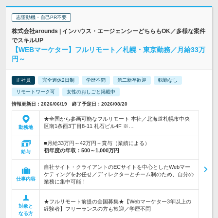
志望動機・自己PR不要
株式会社arounds | インハウス・エージェンシーどちらもOK／多様な案件
でスキルUP
【WEBマーケター】フルリモート／札幌・東京勤務／月給33万
円～
正社員
完全週休2日制
学歴不問
第二新卒歓迎
転勤なし
リモートワーク可
女性のおしごと掲載中
情報更新日：2026/06/19 終了予定日：2026/08/20
★全国から参画可能なフルリモート 本社／北海道札幌市中央
区南1条西3丁目8-11 札石ビル4F ※…
勤務地
■月給33万円～42万円＋賞与（業績による）
初年度の年収：
500～1,000万円
給与
自社サイト・クライアントのECサイトを中心としたWebマー
ケティングをお任せ／ディレクターとチーム制のため、自分の
仕事内容
業務に集中可能！
★フルリモート前提の全国募集★【Webマーケター3年以上の
対象と
経験者】フリーランスの方も歓迎／学歴不問
なる方