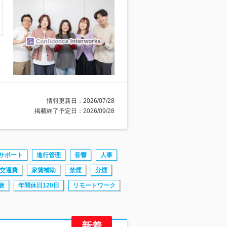
情報更新日：2026/07/28
掲載終了予定日：2026/09/28
サポート
進行管理
音響
人事
交通費
家賃補助
禁煙
分煙
験
年間休日120日
リモートワーク