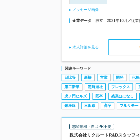
メッセージ画像
企業データ
設立：2021年10月／従
求人詳細を見る
関連キーワード
日比谷
新橋
営業
開発
化粧
第二新卒
定時退社
フレックス
虎ノ門ヒルズ
既卒
残業ほぼなし
銀座線
三田線
高卒
フルリモー
志望動機・自己PR不要
株式会社リクルートR&Dスタッフィン