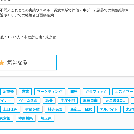
不問／これまでの実績やスキル、得意領域で評価＞◆ゲーム業界での実務経験を
近キャリアでの経験者は面接確約
員数：1,275人／本社所在地：東京都
気になる
淀屋橋
営業
マーケティング
開発
グラフィック
カスタマー
ザイナー
ゲーム企画
急募
学歴不問
服装自由
完全週休2日
土日休み
有給休暇
社会保険
新宿三丁目駅
アルバイト
未経
東京都
神奈川県
埼玉県