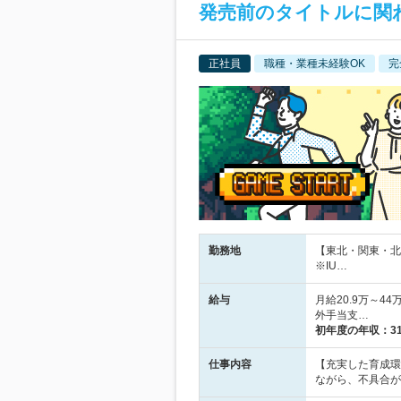
発売前のタイトルに関
正社員
職種・業種未経験OK
完
勤務地
【東北・関東・北
※IU…
給与
月給20.9万～
外手当支…
初年度の年収：
3
仕事内容
【充実した育成環
ながら、不具合が