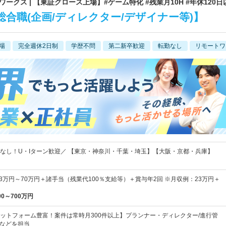
クス | 【東証グロース上場】#ゲーム特化 #残業月10H #年休120日
合職(企画/ディレクター/デザイナー等)】
場
完全週休2日制
学歴不問
第二新卒歓迎
転勤なし
リモートワ
なし！U・Iターン歓迎／ 【東京・神奈川・千葉・埼玉】【大阪・京都・兵庫】
3万円～70万円＋諸手当（残業代100％支給等）＋賞与年2回 ※月収例：23万円＋
00～700万円
ットフォーム豊富！案件は常時月300件以上】プランナー・ディレクター/進行管
Gなどを担当