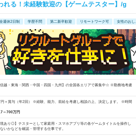
われる！未経験歓迎の【ゲームテスター】/g
全週休2日制
学歴不問
第二新卒歓迎
リモートワーク可
女性のおし
信越・東海・関西・中国・四国・九州】の全国各エリアで募集中☆ ※勤務地考慮
44万円＋賞与（年2回） ※経験、能力、前給を考慮し相談の上、決定します。 ※時間
17～700万円
境あり◎】テスターとして家庭用・スマホアプリ等の各ゲームタイトルを操作し
ないかなどを確認・管理する仕事です。