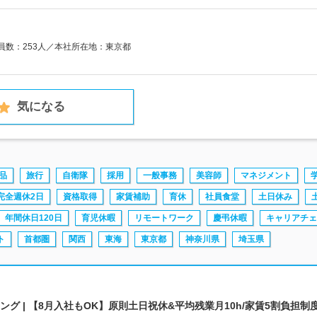
業員数：253人／本社所在地：東京都
気になる
品
旅行
自衛隊
採用
一般事務
美容師
マネジメント
完全週休2日
資格取得
家賃補助
育休
社員食堂
土日休み
年間休日120日
育児休暇
リモートワーク
慶弔休暇
キャリアチェ
ト
首都圏
関西
東海
東京都
神奈川県
埼玉県
グ | 【8月入社もOK】原則土日祝休&平均残業月10h/家賃5割負担制