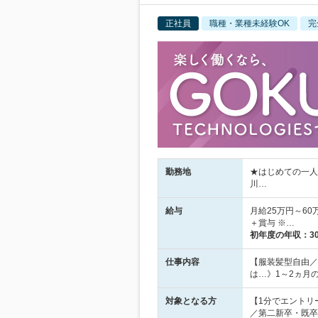
正社員
職種・業種未経験OK
完
勤務地
★はじめての一人
川…
給与
月給25万円～60
＋賞与 ※…
初年度の年収：
3
仕事内容
【服装髪型自由／
は…》1～2ヵ月の
対象となる方
【1分でエントリ
／第二新卒・既卒歓