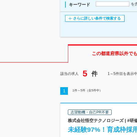
を
キーワード
さらに詳しい条件で検索する
この都道府県
以外で
5
件
該当の求人
1～5件目を表示
1
1
件～
5
件（全
5
件中）
志望動機・自己PR不要
株式会社悟空テクノロジーズ | #
未経験97%！育成枠採