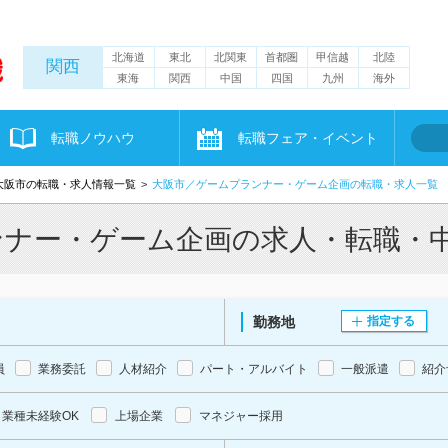
北海道
東北
北関東
首都圏
甲信越
北陸
関西
東海
関西
中国
四国
九州
海外
転職ノウハウ
転職フェア・イベント
大阪市の転職・求人情報一覧
大阪市／ゲームプランナー・ゲーム企画の転職・求人一覧
ンナー・ゲーム企画の求人・転職・
勤務地
指定する
員
業務委託
人材紹介
パート・アルバイト
一般派遣
紹介
業種未経験OK
上場企業
マネジャー採用