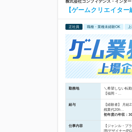
株式会社コンフィデンス・インターワー
【ゲームクリエイター総
正社員
職種・業種未経験OK
上
勤務地
＼希望しない転勤
【福岡・…
給与
【経験者】 月給2
残業代20h…
初年度の年収：
3
仕事内容
【ジャンル・プラ
理/デザイナー/P