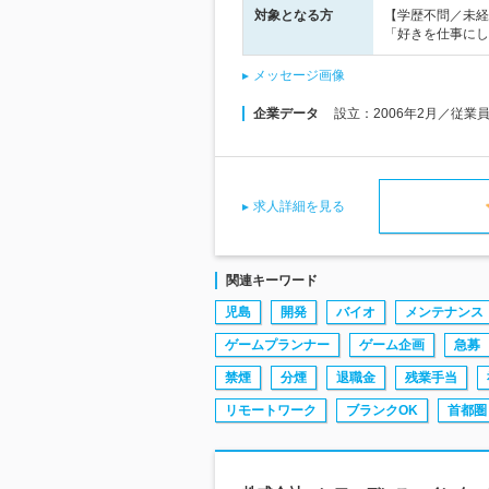
対象となる方
【学歴不問／未経
「好きを仕事にし
メッセージ画像
企業データ
設立：2006年2月／従業
求人詳細を見る
関連キーワード
児島
開発
バイオ
メンテナンス
ゲームプランナー
ゲーム企画
急募
禁煙
分煙
退職金
残業手当
リモートワーク
ブランクOK
首都圏