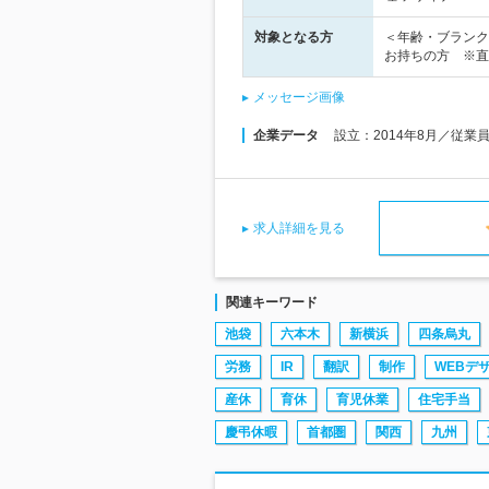
対象となる方
＜年齢・ブランク
お持ちの方 ※直
メッセージ画像
企業データ
設立：2014年8月／従業
求人詳細を見る
関連キーワード
池袋
六本木
新横浜
四条烏丸
労務
IR
翻訳
制作
WEBデ
産休
育休
育児休業
住宅手当
慶弔休暇
首都圏
関西
九州