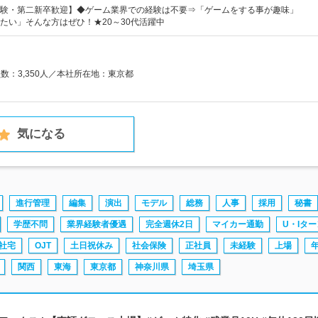
験・第二新卒歓迎】◆ゲーム業界での経験は不要⇒「ゲームをする事が趣味」
たい」そんな方はぜひ！★20～30代活躍中
員数：3,350人／本社所在地：東京都
気になる
進行管理
編集
演出
モデル
総務
人事
採用
秘書
学歴不問
業界経験者優遇
完全週休2日
マイカー通勤
U・Iター
社宅
OJT
土日祝休み
社会保険
正社員
未経験
上場
関西
東海
東京都
神奈川県
埼玉県