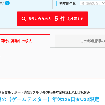
含む
特に指定しない
初年度年収
5
件
条件に合う求人
を検索する
も同時に募集中の求人
この都道府県
の
中
研修＆資格サポート充実#フルリモOK#基本定時退社#土日祝休み
用の【ゲームテスター】年休125日★U32限定