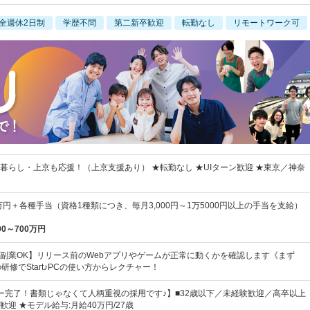
全週休2日制
学歴不問
第二新卒歓迎
転勤なし
リモートワーク可
暮らし・上京も応援！（上京支援あり） ★転勤なし ★UIターン歓迎 ★東京／神奈
万円＋各種手当（資格1種類につき、毎月3,000円～1万5000円以上の手当を支給）
00～700万円
副業OK】リリース前のWebアプリやゲームが正常に動くかを確認します《まず
研修でStart♪PCの使い方からレクチャー！
ー完了！書類じゃなくて人柄重視の採用です♪】■32歳以下／未経験歓迎／高卒以上
迎 ★モデル給与:月給40万円/27歳