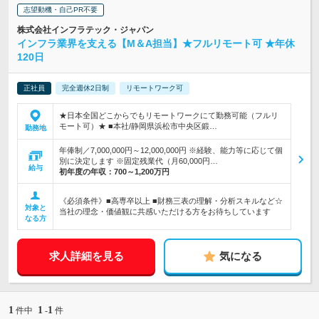
志望動機・自己PR不要
株式会社インフラテック・ジャパン
インフラ業界を支える【M＆A担当】★フルリモート可 ★年休
120日
正社員
完全週休2日制
リモートワーク可
★日本全国どこからでもリモートワークにて勤務可能（フルリ
モート可）★ ■本社/静岡県浜松市中央区鍛…
勤務地
年俸制／7,000,000円～12,000,000円 ※経験、能力等に応じて個
別に決定します ※固定残業代（月60,000円…
給与
初年度の年収：
700～1,200万円
《必須条件》■高専卒以上 ■財務三表の理解・分析スキルなど☆
対象と
当社の理念・価値観に共感いただける方をお待ちしています
なる方
求人詳細を見る
気になる
1
1
1
件中
-
件