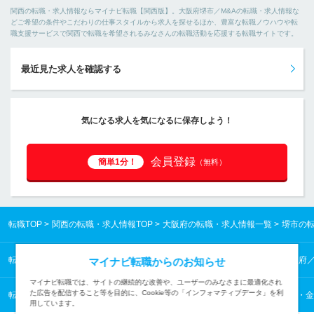
関西の転職・求人情報ならマイナビ転職【関西版】。大阪府堺市／M&Aの転職・求人情報な
どご希望の条件やこだわりの仕事スタイルから求人を探せるほか、豊富な転職ノウハウや転
職支援サービスで関西で転職を希望されるみなさんの転職活動を応援する転職サイトです。
最近見た求人を確認する
気になる求人を気になるに保存しよう！
会員登録
簡単1分！
（無料）
転職TOP
関西の転職・求人情報TOP
大阪府の転職・求人情報一覧
堺市の
転職TOP
関西の転職・求人情報TOP
大阪府の転職・求人情報一覧
大阪府
マイナビ転職からのお知らせ
マイナビ転職では、サイトの継続的な改善や、ユーザーのみなさまに最適化され
た広告を配信すること等を目的に、Cookie等の「インフォマティブデータ」を利
転職TOP
コンサルタント・金融・不動産専門職から探す
コンサルタント・金
用しています。