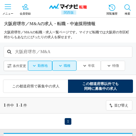
関西版
メニュー
会員登録
閲覧履歴
検索
大阪府堺市／M&Aの求人・転職・中途採用情報
大阪府堺市／M&Aの転職・求人一覧ページです。マイナビ転職では大阪府の市区町
村からもあなたにぴったりの求人を探せます。
大阪府堺市／M&A
勤務地
職種
年収
特徴
条件変更
この都道府県
以外でも
この都道府県
で募集中の求人
同時に募集中の求人
1
1
1
件中
-
件
並び替え
1