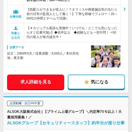
初年度の年収：
300～450万円
【気配りができるが収入に！？オフィスや商業施設等の当たり
前の日常の監視人として働く！】丁寧な研修でフォロー！20～
仕事内容
60代の仲間とチームで活躍♪
【＃カジュアル面談も実施中！いつでも・どこでも気になった
らすぐ応募可能♪】◆高卒以上 ◆経験なども一切不問！⇒50
対象と
代の新人が毎月誕生中！
なる方
企業データ
設立：1969年5月／従業員数：8,000人／本社所在
地：東京都
求人詳細を見る
気になる
志望動機・自己PR不要
ALSOK大阪株式会社 | 【プライム上場グループ】＼内定率75％以上！大
量採用募集！／
ALSOKグループ【セキュリティースタッフ】約半分が座り仕事