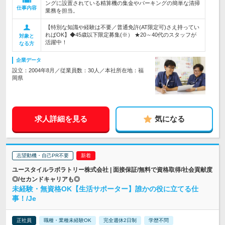
ングに設置されている精算機の集金やパーキングの簡単な清掃
仕事内容
業務を担当。
【特別な知識や経験は不要／普通免許(AT限定可)さえ持ってい
ればOK】◆45歳以下限定募集(※） ★20～40代のスタッフが
対象と
活躍中！
なる方
企業データ
設立：2004年8月／従業員数：30人／本社所在地：福
岡県
求人詳細を見る
気になる
志望動機・自己PR不要
ユースタイルラボラトリー株式会社 | 面接保証/無料で資格取得/社会貢献度
◎/セカンドキャリアも◎
未経験・無資格OK【生活サポーター】誰かの役に立てる仕
事！/Je
正社員
職種・業種未経験OK
完全週休2日制
学歴不問