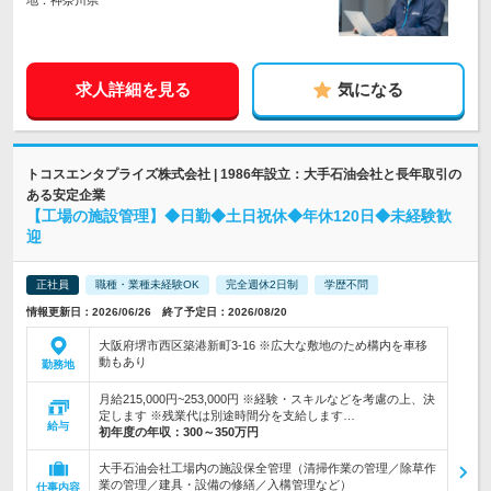
地：神奈川県
求人詳細を見る
気になる
トコスエンタプライズ株式会社 | 1986年設立：大手石油会社と長年取引の
ある安定企業
【工場の施設管理】◆日勤◆土日祝休◆年休120日◆未経験歓
迎
正社員
職種・業種未経験OK
完全週休2日制
学歴不問
情報更新日：2026/06/26 終了予定日：2026/08/20
大阪府堺市西区築港新町3-16 ※広大な敷地のため構内を車移
動もあり
勤務地
月給215,000円~253,000円 ※経験・スキルなどを考慮の上、決
定します ※残業代は別途時間分を支給します…
給与
初年度の年収：
300～350万円
大手石油会社工場内の施設保全管理（清掃作業の管理／除草作
業の管理／建具・設備の修繕／入構管理など）
仕事内容