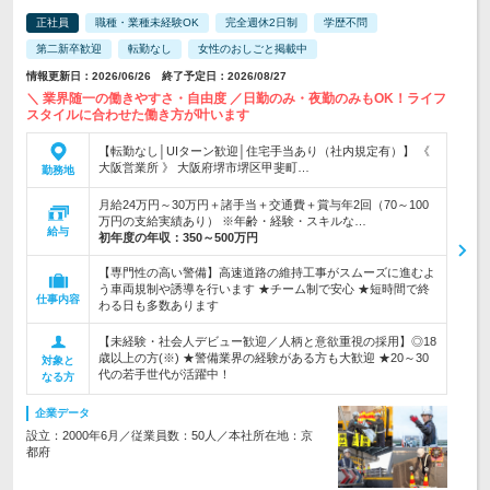
正社員
職種・業種未経験OK
完全週休2日制
学歴不問
第二新卒歓迎
転勤なし
女性のおしごと掲載中
情報更新日：2026/06/26 終了予定日：2026/08/27
＼ 業界随一の働きやすさ・自由度 ／日勤のみ・夜勤のみもOK！ライフ
スタイルに合わせた働き方が叶います
【転勤なし│UIターン歓迎│住宅手当あり（社内規定有）】 《
大阪営業所 》 大阪府堺市堺区甲斐町…
勤務地
月給24万円～30万円＋諸手当＋交通費＋賞与年2回（70～100
万円の支給実績あり） ※年齢・経験・スキルな…
給与
初年度の年収：
350～500万円
【専門性の高い警備】高速道路の維持工事がスムーズに進むよ
う車両規制や誘導を行います ★チーム制で安心 ★短時間で終
仕事内容
わる日も多数あります
【未経験・社会人デビュー歓迎／人柄と意欲重視の採用】◎18
歳以上の方(※) ★警備業界の経験がある方も大歓迎 ★20～30
対象と
代の若手世代が活躍中！
なる方
企業データ
設立：2000年6月／従業員数：50人／本社所在地：京
都府