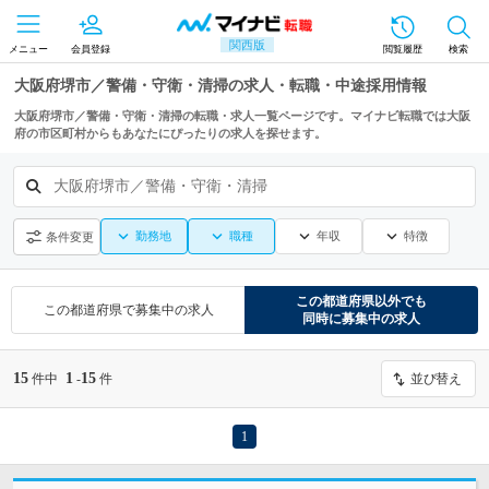
関西版
メニュー
会員登録
閲覧履歴
検索
大阪府堺市／警備・守衛・清掃の求人・転職・中途採用情報
大阪府堺市／警備・守衛・清掃の転職・求人一覧ページです。マイナビ転職では大阪
府の市区町村からもあなたにぴったりの求人を探せます。
大阪府堺市／警備・守衛・清掃
勤務地
職種
年収
特徴
条件変更
この都道府県
以外でも
この都道府県
で募集中の求人
同時に募集中の求人
15
1
15
件中
-
件
並び替え
1