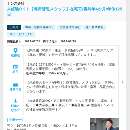
ナンス会社
未経験OK！【清掃管理スタッフ】在宅可/賞与年4か月/年休125
日
正社員
職種・業種未経験OK
完全週休2日制
第二新卒歓迎
リモートワーク可
情報更新日：2026/07/03 終了予定日：2026/09/28
＼関東圏（神奈川・東京）を積極採用中！／ ※北関東エリア
（群馬・茨城）も併せて積極採用しています！…
勤務地
【月給】26万9,000円～＋諸手当＋賞与(平均4.0ヵ月分) 【試用
期間／試用期間中の待遇】：あり（3か月）…
給与
初年度の年収：
350～400万円
《未経験スタートが9割！》商業施設、オフィスビル、病院な
どの清掃管理をお任せ！現場従業員の管理・指導、品質点検な
仕事内容
どを行います。
《未経験応募OK・第二新卒歓迎！》＼在宅需要にも柔軟に対
応！／◆大卒以上◆35歳以下※◆要普免（AT限定可）＼20代
対象と
の社員が多数活躍中！／
なる方
企業データ
設立：1972年1月／従業員数：4,600人／本社所在