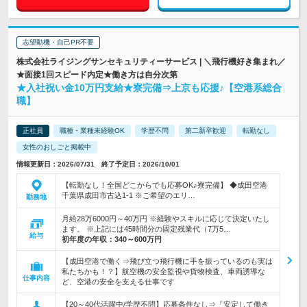
志望動機・自己PR不要
株式会社ライジングサンセキュリティーサービス | ＼飛行機好き集まれ／
★面接1回スピード内定★働き方は自分次第
★入社祝い金10万円支給★寮完備⇒上京も応援♪【空港系総合
職】
正社員
職種・業種未経験OK
学歴不問
第二新卒歓迎
転勤なし
女性のおしごと掲載中
情報更新日：2026/07/31 終了予定日：2026/10/01
【転勤なし！全国どこからでも応募OK♪寮完備】 ◆成田空港
千葉県成田市古込1-1 ※ご希望のエリ…
勤務地
月給28万6000円～40万円 ※経験やスキルに応じて決定いたし
ます。 ※上記には45時間分の固定残業代（7万5…
給与
初年度の年収：
340～600万円
【成田空港で働く⇒飛び立つ飛行機に手を振っているのも実は
私たちかも！？】航空機の安全監視や貨物検査、車両誘導な
仕事内容
ど、空港の安全を支える仕事です
【20～40代活躍中/学歴不問】応募条件なし⇒「安定して働き