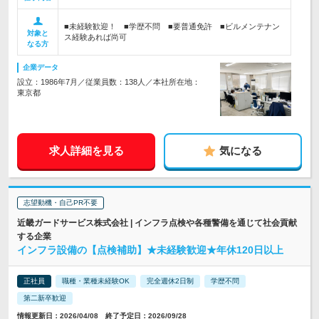
■未経験歓迎！ ■学歴不問 ■要普通免許 ■ビルメンテナン
対象と
ス経験あれば尚可
なる方
企業データ
設立：1986年7月／従業員数：138人／本社所在地：
東京都
求人詳細を見る
気になる
志望動機・自己PR不要
近畿ガードサービス株式会社 | インフラ点検や各種警備を通じて社会貢献
する企業
インフラ設備の【点検補助】★未経験歓迎★年休120日以上
正社員
職種・業種未経験OK
完全週休2日制
学歴不問
第二新卒歓迎
情報更新日：2026/04/08 終了予定日：2026/09/28