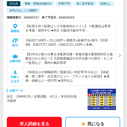
正社員
職種・業種未経験OK
学歴不問
第二新卒歓迎
転勤なし
女性のおしごと掲載中
情報更新日：2026/07/17 終了予定日：2026/10/15
【転居を伴う転勤なし◎大阪府内がメイン】 ※配属先は希望
を考慮！屋内中心 ■本社 大阪府大阪市中央…
勤務地
月給207,100円～211,100円＋残業代+各種手当+賞与 【月収
例】 月収27万7,100円（月給21万1,100円＋各種…
給与
【約半分が座り仕事＆冷暖房完備！研修完備＆緊急時対応も複
数名だから安心！】大型商業施設や大手企業での受付・モニタ
仕事内容
ー監視など、屋内の施設管理
《50名以上の積極採用／面接1回／内定率75％以上》【未経
験・第二新卒・正社員デビュー・ブランクありも歓迎】★資
対象と
格・経験など一切不問 ★高卒以上
なる方
企業データ
設立：1968年2月／従業員数：417人／本社所在地：
大阪府
求人詳細を見る
気になる