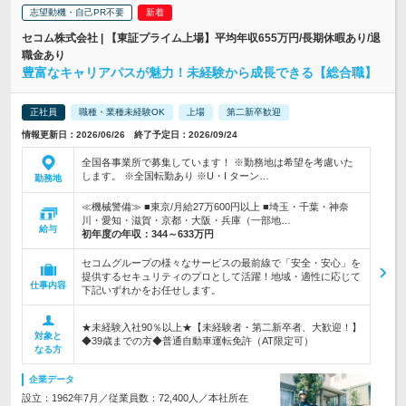
志望動機・自己PR不要
セコム株式会社 | 【東証プライム上場】平均年収655万円/長期休暇あり/退
職金あり
豊富なキャリアパスが魅力！未経験から成長できる【総合職】
正社員
職種・業種未経験OK
上場
第二新卒歓迎
情報更新日：2026/06/26 終了予定日：2026/09/24
全国各事業所で募集しています！ ※勤務地は希望を考慮いた
します。 ※全国転勤あり ※U・I ターン…
勤務地
≪機械警備≫ ■東京/月給27万600円以上 ■埼玉・千葉・神奈
川・愛知・滋賀・京都・大阪・兵庫（一部地…
給与
初年度の年収：
344～633万円
セコムグループの様々なサービスの最前線で「安全・安心」を
提供するセキュリティのプロとして活躍！地域・適性に応じて
仕事内容
下記いずれかをお任せします。
★未経験入社90％以上★【未経験者・第二新卒者、大歓迎！】
対象と
◆39歳までの方◆普通自動車運転免許（AT限定可）
なる方
企業データ
設立：1962年7月／従業員数：72,400人／本社所在