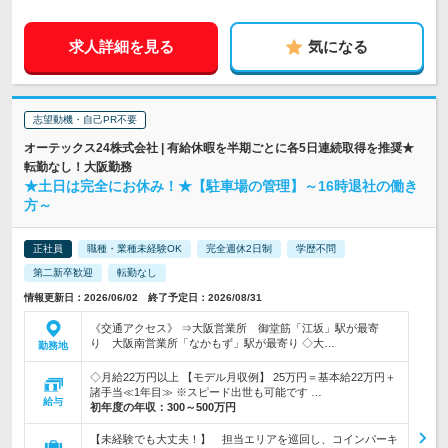
求人詳細を見る
気になる
志望動機・自己PR不要
オーテックス24株式会社 | 有給休暇を半期ごとに各5日連続取得を推奨★
転勤なし！大阪勤務
★土日は完全にお休み！★【駐車場の管理】～16時退社の働き
方～
正社員
職種・業種未経験OK
完全週休2日制
学歴不問
第二新卒歓迎
転勤なし
情報更新日：2026/06/02 終了予定日：2026/08/31
《交通アクセス》 ⇒大阪営業所 御堂筋「江坂」駅が最寄
り 大阪南営業所「なかもず」駅が最寄り ◇大…
勤務地
◇月給22万円以上 【モデル月収例】 25万円＝基本給22万円＋
諸手当≪1年目≫ ※スピード出世も可能です …
給与
初年度の年収：
300～500万円
【未経験でも大丈夫！】 担当エリアを巡回し、コインパーキ