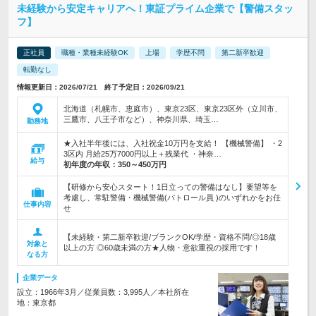
未経験から安定キャリアへ！東証プライム企業で【警備スタッ
フ】
正社員
職種・業種未経験OK
上場
学歴不問
第二新卒歓迎
転勤なし
情報更新日：2026/07/21 終了予定日：2026/09/21
北海道（札幌市、恵庭市）、東京23区、東京23区外（立川市、
三鷹市、八王子市など）、神奈川県、埼玉…
勤務地
★入社半年後には、入社祝金10万円を支給！ 【機械警備】 ・2
3区内 月給25万7000円以上＋残業代 ・神奈…
給与
初年度の年収：
350～450万円
【研修から安心スタート！1日立っての警備はなし】要望等を
考慮し、常駐警備・機械警備(パトロール員 )のいずれかをお任
仕事内容
せ
【未経験・第二新卒歓迎/ブランクOK/学歴・資格不問/◎18歳
対象と
以上の方 ◎60歳未満の方★人物・意欲重視の採用です！
なる方
企業データ
設立：1966年3月／従業員数：3,995人／本社所在
地：東京都