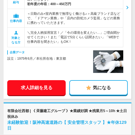
給与
初年度の年収：
400～450万円
＜日勤のみ×室内業務で無理なく働ける♪＞高級ブランド店など
で、「ドアマン業務」や「店内の防犯カメラ監視」などの業務
仕事内容
に携わっていただきます。
＼完全人柄採用宣言！／「今の環境を変えたい…」ご理由聞か
せてください！また「電話で5分くらい話聞きたい」「WEBで
対象と
仕事内容を聞きたい」もOK！
なる方
企業データ
設立：1975年6月／本社所在地：東京都
求人詳細を見る
気になる
有限会社西都 | 《 斉藤建工グループ 》★業績好調 ★残業月5～10h ★土日
祝休み
未経験歓迎！阪神高速道路の【 安全管理スタッフ 】★年休129
日