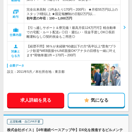
勤務地
完全出来高制（1件あたり170円～200円） ★月収55万円以上の
スタッフ8割以上 ★固定報酬制の日額2万円以…
給与
初年度の年収：
100～1,000万円
【引っ越しサポート＆寮完備！最高月収124万円可】軽自動車
での宅配・ルート配送♪ ◎日・週払い・現金手渡しOK◎長距
仕事内容
離運転なし◎契約祝金もご用意◎
【経歴不問】98％が未経験*60歳以下の方*高卒以上*普免*ブラ
ンク歓迎*WEB面接やLINE面接OK*アナタの目標を一緒に叶え
対象と
ます*荷物単価1件＝170円～200円
なる方
企業データ
設立：2011年5月／本社所在地：東京都
求人詳細を見る
気になる
志望動機・自己PR不要
株式会社ボイス | 【4年連続ベースアップ中】DX化を推進するビルメンテ