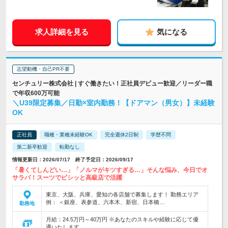
求人詳細を見る
気になる
志望動機・自己PR不要
センチュリー株式会社 | すぐ働きたい！正社員デビュー歓迎／リーダー職
で年収600万可能
＼U39限定募集／日勤×室内勤務！【ドアマン（男女）】未経験
OK
正社員
職種・業種未経験OK
完全週休2日制
学歴不問
第二新卒歓迎
転勤なし
情報更新日：2026/07/17 終了予定日：2026/09/17
「暑くてしんどい…」「ノルマがキツすぎる…」そんな悩み、今日でオ
サラバ！スーツでビシッと高級店で活躍
東京、大阪、兵庫、愛知の各店舗で募集します！ 勤務エリア
例： ＜銀座、表参道、六本木、新宿、日本橋…
勤務地
月給：24.5万円～40万円 ※あなたのスキルや経験に応じて優
遇いたします。