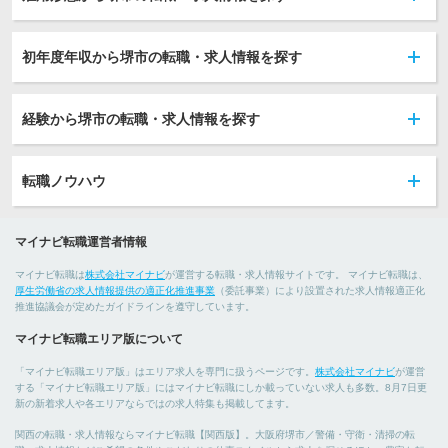
初年度年収から堺市の転職・求人情報を探す
経験から堺市の転職・求人情報を探す
転職ノウハウ
マイナビ転職運営者情報
マイナビ転職は
株式会社マイナビ
が運営する転職・求人情報サイトです。 マイナビ転職は、
厚生労働省の求人情報提供の適正化推進事業
（委託事業）により設置された求人情報適正化
推進協議会が定めたガイドラインを遵守しています。
マイナビ転職エリア版について
「マイナビ転職エリア版」はエリア求人を専門に扱うページです。
株式会社マイナビ
が運営
する「マイナビ転職エリア版」にはマイナビ転職にしか載っていない求人も多数。8月7日更
新の新着求人や各エリアならではの求人特集も掲載してます。
関西の転職・求人情報ならマイナビ転職【関西版】。大阪府堺市／警備・守衛・清掃の転