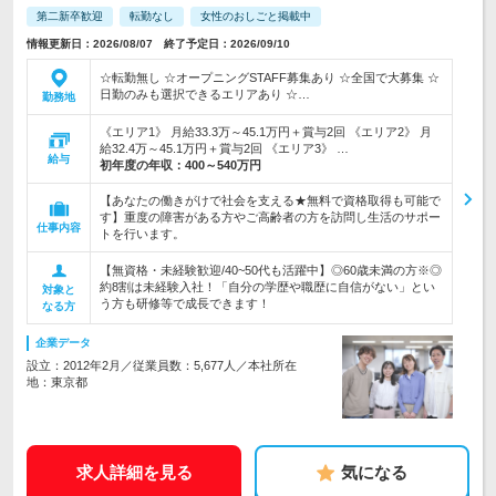
第二新卒歓迎
転勤なし
女性のおしごと掲載中
情報更新日：2026/08/07 終了予定日：2026/09/10
☆転勤無し ☆オープニングSTAFF募集あり ☆全国で大募集 ☆
日勤のみも選択できるエリアあり ☆…
勤務地
《エリア1》 月給33.3万～45.1万円＋賞与2回 《エリア2》 月
給32.4万～45.1万円＋賞与2回 《エリア3》 …
給与
初年度の年収：
400～540万円
【あなたの働きがけで社会を支える★無料で資格取得も可能で
す】重度の障害がある方やご高齢者の方を訪問し生活のサポー
仕事内容
トを行います。
【無資格・未経験歓迎/40~50代も活躍中】◎60歳未満の方※◎
約8割は未経験入社！「自分の学歴や職歴に自信がない」とい
対象と
う方も研修等で成長できます！
なる方
企業データ
設立：2012年2月／従業員数：5,677人／本社所在
地：東京都
求人詳細を見る
気になる