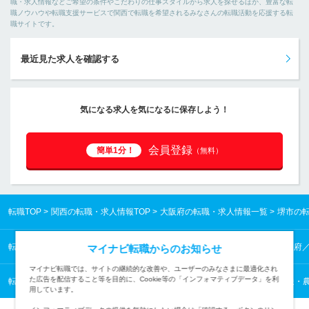
職・求人情報などご希望の条件やこだわりの仕事スタイルから求人を探せるほか、豊富な転
職ノウハウや転職支援サービスで関西で転職を希望されるみなさんの転職活動を応援する転
職サイトです。
最近見た求人を確認する
気になる求人を気になるに保存しよう！
会員登録
簡単1分！
（無料）
転職TOP
関西の転職・求人情報TOP
大阪府の転職・求人情報一覧
堺市の
転職TOP
関西の転職・求人情報TOP
大阪府の転職・求人情報一覧
大阪府
マイナビ転職からのお知らせ
マイナビ転職では、サイトの継続的な改善や、ユーザーのみなさまに最適化され
た広告を配信すること等を目的に、Cookie等の「インフォマティブデータ」を利
転職TOP
技能工・設備・配送・農林水産 他から探す
技能工・設備・配送・農
用しています。