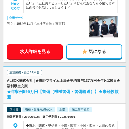
たい」「正社員デビューしたい」⇒どんなあなたも応援＼まず
対象と
は面接でお話ししましょう！／
なる方
企業データ
設立：1984年11月／本社所在地：東京都
求人詳細を見る
気になる
志望動機・自己PR不要
ALSOK株式会社 | ★東証プライム上場★平均賞与137万円★年休120日★
福利厚生充実
★年収例595万円【警備（機械警備・警備輸送）】★未経験歓
迎
正社員
職種・業種未経験OK
上場
第二新卒歓迎
情報更新日：2026/07/24 終了予定日：2026/10/01
◆東北・関東・甲信越・中部・関西・中国・四国・九州の各拠