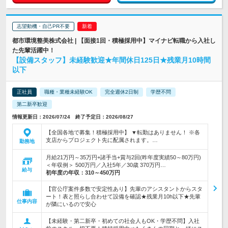
志望動機・自己PR不要
都市環境整美株式会社 | 【面接1回・積極採用中】マイナビ転職から入社し
た先輩活躍中！
【設備スタッフ】未経験歓迎★年間休日125日★残業月10時間
以下
正社員
職種・業種未経験OK
完全週休2日制
学歴不問
第二新卒歓迎
情報更新日：2026/07/24 終了予定日：2026/08/27
【全国各地で募集！積極採用中】 ▼転勤はありません！ ※各
支店からプロジェクト先に配属されます。…
勤務地
月給21万円～35万円+諸手当+賞与2回(昨年度実績50～80万円)
＜年収例＞ 500万円／入社5年／30歳 370万円…
給与
初年度の年収：
310～450万円
【官公庁案件多数で安定性あり】先輩のアシスタントからスタ
ート！表と照らし合わせて設備を確認★残業月10h以下★先輩
仕事内容
が隣にいるので安心
【未経験・第二新卒・初めての社会人もOK・学歴不問】入社