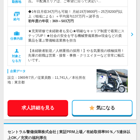
点。 ※配属エリアは、ご希望に沿って決定い…
勤務地
◆1年目月収34万円も可能！ 月給19万9800円～25万8200円以
上（地域による）＋平均賞与137万円＋諸手当 …
給与
初年度の年収：
369～503万円
★充実研修で未経験者も安心★明確なキャリア制度で着実にス
テップUP！★社会の安全を守る機械警備業務or現金などの貴
仕事内容
重品を運ぶ警備輸送業務を担当
【未経験者歓迎／人柄重視の採用！】やる気重視の積極採用！
先輩の前職は営業・接客・事務・クリエイターなど非常に幅広
対象と
いです。
なる方
企業データ
設立：1965年7月／従業員数：11,741人／本社所在
地：東京都
求人詳細を見る
気になる
セントラル警備保障株式会社 | 東証PRM上場／有給取得率90％／5連休以
上OK／充実の福利厚生