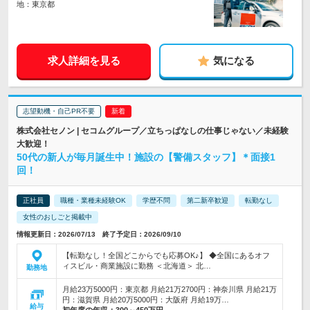
地：東京都
求人詳細を見る
気になる
志望動機・自己PR不要
株式会社セノン | セコムグループ／立ちっぱなしの仕事じゃない／未経験
大歓迎！
50代の新人が毎月誕生中！施設の【警備スタッフ】＊面接1
回！
正社員
職種・業種未経験OK
学歴不問
第二新卒歓迎
転勤なし
女性のおしごと掲載中
情報更新日：2026/07/13 終了予定日：2026/09/10
【転勤なし！全国どこからでも応募OK♪】 ◆全国にあるオフ
ィスビル・商業施設に勤務 ＜北海道＞ 北…
勤務地
月給23万5000円：東京都 月給21万2700円：神奈川県 月給21万
円：滋賀県 月給20万5000円：大阪府 月給19万…
給与