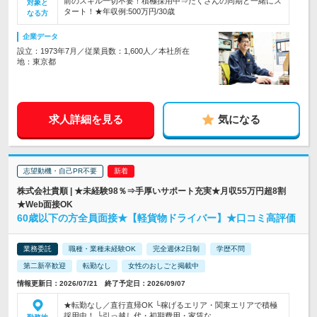
前のスキル一切不要！積極採用中⇒たくさんの同期と一緒にス
対象と
タート！★年収例:500万円/30歳
なる方
企業データ
設立：1973年7月／従業員数：1,600人／本社所在
地：東京都
求人詳細を見る
気になる
志望動機・自己PR不要
株式会社貴順 | ★未経験98％⇒手厚いサポート充実★月収55万円超8割
★Web面接OK
60歳以下の方全員面接★【軽貨物ドライバー】★口コミ高評価
業務委託
職種・業種未経験OK
完全週休2日制
学歴不問
第二新卒歓迎
転勤なし
女性のおしごと掲載中
情報更新日：2026/07/21 終了予定日：2026/09/07
★転勤なし／直行直帰OK └稼げるエリア・関東エリアで積極
採用中！ └引っ越し代・初期費用・家賃な…