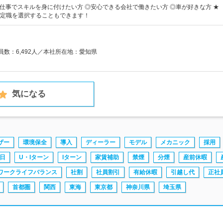
】◎仕事でスキルを身に付けたい方 ◎安心できる会社で働きたい方 ◎車が好きな方 ★
定職を選択することもできます！
業員数：6,492人／本社所在地：愛知県
気になる
ザー
環境保全
導入
ディーラー
モデル
メカニック
採用
日
U・Iターン
Iターン
家賃補助
禁煙
分煙
産前休暇
ワークライフバランス
社割
社員割引
有給休暇
引越し代
正社
首都圏
関西
東海
東京都
神奈川県
埼玉県