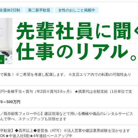
全週休2日制
第二新卒歓迎
女性のおしごと掲載中
で募集！ ※ご希望を考慮し配属します。 ※支店エリア内での転勤の可能性あり
5万円+各種手当＋賞与（年2回※賞与3.6ヶ月） ★残業代は全額支給（1分単位で支
70～500万円
／既存顧客フォロー中心】建設現場などで用いる機械や備品のレンタルサービス
んで学べ、ステップアップも目指せます
卒歓迎】◆高卒以上◆要普免（AT可）※法人営業や建設業界経験を活かせます
OK★中途入社6割★4年連続ベースアップ中