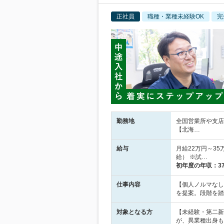
正社員
職種・業種未経験OK
完
勤務地
全国営業所や支店
【北海…
給与
月給22万円～3
給） ※試…
初年度の年収：
3
仕事内容
【個人ノルマなし
を提案。段階を踏
対象となる方
【未経験・第二新
が、異業種出身も