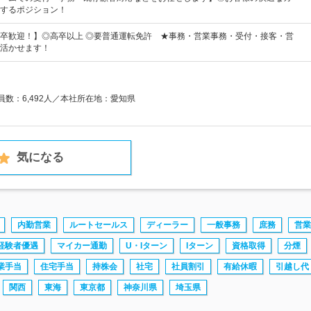
するポジション！
卒歓迎！】◎高卒以上 ◎要普通運転免許 ★事務・営業事務・受付・接客・営
活かせます！
業員数：6,492人／本社所在地：愛知県
気になる
内勤営業
ルートセールス
ディーラー
一般事務
庶務
営業
経験者優遇
マイカー通勤
U・Iターン
Iターン
資格取得
分煙
業手当
住宅手当
持株会
社宅
社員割引
有給休暇
引越し代
関西
東海
東京都
神奈川県
埼玉県