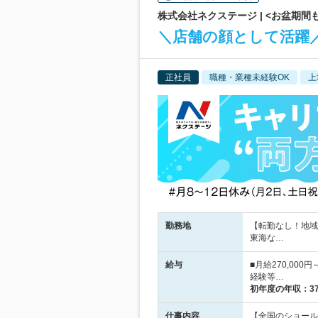
株式会社ネクステージ | <お盆期間も
＼店舗の顔として活躍／
正社員
職種・業種未経験OK
上
勤務地
【転勤なし！地域
東海な…
給与
■月給270,000
経験等…
初年度の年収：
3
仕事内容
【全国のショール