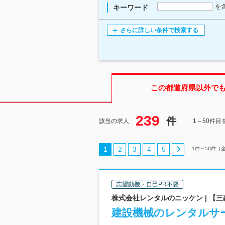
を
キーワード
さらに詳しい条件で検索する
この都道府県
以外で
239
件
該当の求人
1～50件目
1
2
3
4
5
1
件～
50
件（
志望動機・自己PR不要
株式会社レンタルのニッケン | 【三
建設機械のレンタルサ