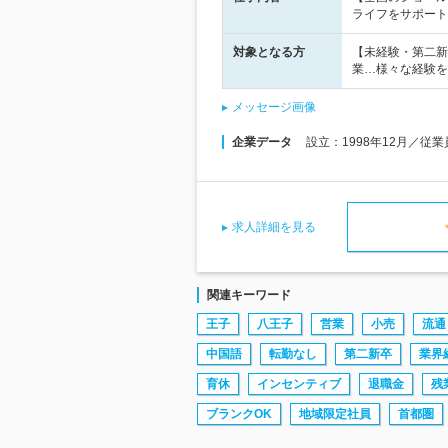
ライフをサポート
対象となる方
【未経験・第二新
業…様々な経験を
メッセージ画像
企業データ
設立：1998年12月／従
求人詳細を見る
関連キーワード
王子
八王子
営業
小売
流通
中国語
転勤なし
第二新卒
業界
育休
インセンティブ
退職金
残
ブランクOK
地域限定社員
首都圏