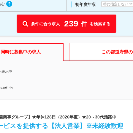
含む
特に指定しない
初年度年収
239
件
条件に合う求人
を検索する
も同時に募集中の求人
この都道府県
の
を表示中
全
239
件中）
菱商事グループ】★年休128日（2026年度）★20～30代活躍中
ービスを提供する【法人営業】※未経験歓迎