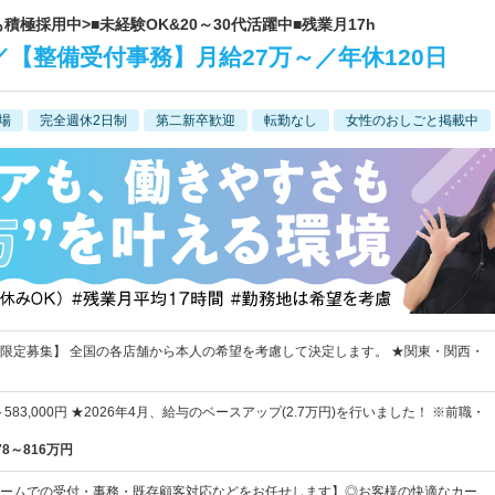
積極採用中>■未経験OK&20～30代活躍中■残業月17h
【整備受付事務】月給27万～／年休120日
場
完全週休2日制
第二新卒歓迎
転勤なし
女性のおしごと掲載中
限定募集】 全国の各店舗から本人の希望を考慮して決定します。 ★関東・関西・
円～583,000円 ★2026年4月、給与のベースアップ(2.7万円)を行いました！ ※前職・
78～816万円
ームでの受付・事務・既存顧客対応などをお任せします】◎お客様の快適なカー