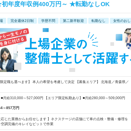
★初年度年収例400万円～ ★転勤なしOK
場
完全週休2日制
学歴不問
第二新卒歓迎
転勤なし
女性のおし
限定職も選べます】 本人の希望を考慮して決定 【募集エリア】 北海道／青森県／
月給310,000～527,000円 【エリア限定転勤あり】■月給280,000～509,000円
64～857万円
に応じた業務からお任せします 】ネクステージの店舗にて車の点検・整備・修理を
★空調完備のキレイなピットで作業