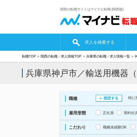
関西の転職サイトはマイナビ転職 [関西版]
求人を検索する
転職TOP
関西の転職・求人情報TOP
兵庫県の転職・求人情報一覧
兵庫県神戸市／輸送用機器
特に
職種
指定する
雇用形態
正社員
契約社
こだわり
職種未経験OK