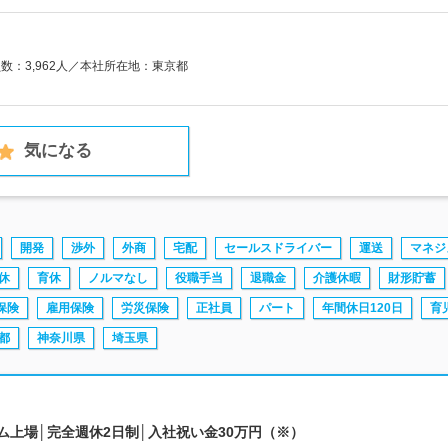
員数：3,962人／本社所在地：東京都
気になる
開発
渉外
外商
宅配
セールスドライバー
運送
マネジ
休
育休
ノルマなし
役職手当
退職金
介護休暇
財形貯蓄
保険
雇用保険
労災保険
正社員
パート
年間休日120日
育
都
神奈川県
埼玉県
イム上場│完全週休2日制│入社祝い金30万円（※）