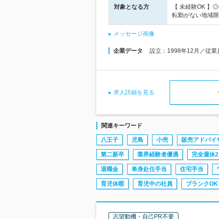
対象となる方
【 未経験OK 
転勤がない地域限
メッセージ画像
企業データ
設立：1998年12月／従
求人詳細を見る
関連キーワード
八王子
児島
小売
販売アドバイ
第二新卒
業界経験者優遇
完全週休2
退職金
単身赴任手当
住宅手当
育児休暇
育児中の社員
ブランクOK
志望動機・自己PR不要