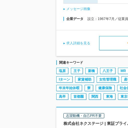
メッセージ画像
企業データ
設立：1967年7月／従業
求人詳細を見る
関連キーワード
塩原
王子
新橋
八王子
MR
Iターン
家賃補助
女性管理職
産
年末年始休暇
寮
健康保険
社会
高卒
首都圏
関西
東海
東京
志望動機・自己PR不要
株式会社ネクステージ | 東証プラ