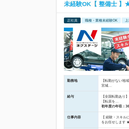
未経験OK【 整備士 】
正社員
職種・業種未経験OK
上
勤務地
【転勤がない地域
宮城…
給与
【全国転勤あり】 ■
【転居を…
初年度の年収：
3
仕事内容
【 経験・スキル
をお任せします 