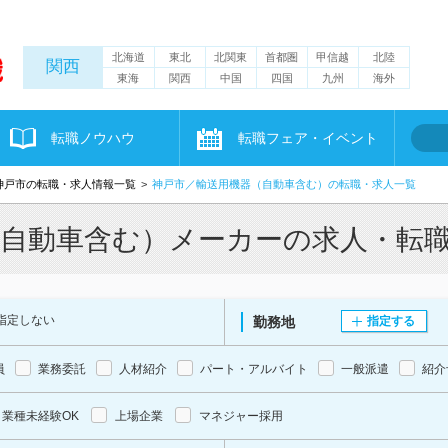
北海道
東北
北関東
首都圏
甲信越
北陸
関西
東海
関西
中国
四国
九州
海外
転職ノウハウ
転職フェア・イベント
神戸市の転職・求人情報一覧
神戸市／輸送用機器（自動車含む）の転職・求人一覧
（自動車含む）メーカーの求人・転
指定しない
勤務地
指定する
員
業務委託
人材紹介
パート・アルバイト
一般派遣
紹介
業種未経験OK
上場企業
マネジャー採用