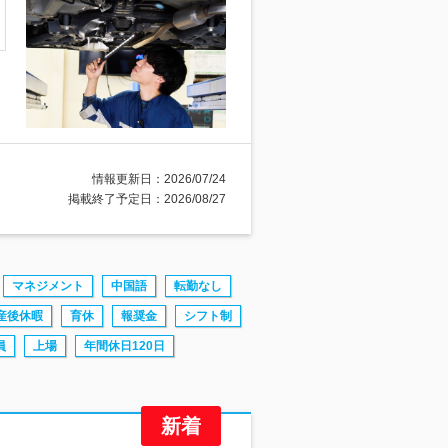
情報更新日：2026/07/24
掲載終了予定日：2026/08/27
マネジメント
中国語
転勤なし
産後休暇
育休
報奨金
シフト制
員
上場
年間休日120日