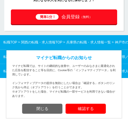
気になる求人を気になるに保存しよう！
会員登録
簡単1分！
（無料）
転職TOP
関西の転職・求人情報TOP
兵庫県の転職・求人情報一覧
神戸市
転職TOP
関西の転職・求人情報TOP
兵庫県の転職・求人情報一覧
兵庫県
マイナビ転職からのお知らせ
マイナビ転職では、サイトの継続的な改善や、ユーザーのみなさまに最適化され
た広告を配信すること等を目的に、Cookie等の「インフォマティブデータ」を利
転職TOP
業種から探す
公的機関の転職・求人情報一覧
官公庁の転職・求
用しています。
インフォマティブデータの提供を無効にしたい場合は「確認する」ボタンのリン
ク先から停止（オプトアウト）を行うことができます。
※オプトアウトをした場合、マイナビ転職の一部サービスを利用できない場合が
あります。
TOPページへ
閉じる
確認する
(c) Mynavi Corporation