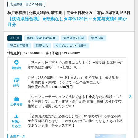
志望動機・自己PR不要
神戸市役所 | 公務員試験対策不要 ｜完全土日祝休み ｜有休取得平均16.5日
【技術系総合職】★転勤なし★年休120日～★賞与実績4.65か
月分
正社員
職種・業種未経験OK
完全週休2日制
学歴不問
第二新卒歓迎
転勤なし
女性のおしごと掲載中
情報更新日：2026/06/30 終了予定日：2026/08/24
【基本的に神戸市内での勤務になります】 ■市役所 兵庫県神戸
市中央区加納町6-5-1 ■区役所 東…
勤務地
月給：265,000円～（一律手当含む） ※初任給は、最終学歴
（職務内容・期間）に応じて 一定の基準により…
給与
初年度の年収：
470～600万円
【ジョブローテーションで成長できる】◆あなたの経験・スキ
ルも考慮して、土木・建築・総合設備(電気・機械)の分野で技
仕事内容
術職として活躍いただきます！
【公務員試験対策は必要なし】◎25~61歳の方(※)◎学歴不問
★市役所職員となり、これからの神戸の街づくりを！その中枢
対象と
であなたも働くチャンスです！
なる方
企業データ