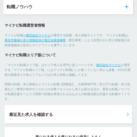
転職ノウハウ
マイナビ転職運営者情報
マイナビ転職は
株式会社マイナビ
が運営する転職・求人情報サイトです。 マイナビ転職は、
厚生労働省の求人情報提供の適正化推進事業
（委託事業）により設置された求人情報適正化
推進協議会が定めたガイドラインを遵守しています。
マイナビ転職エリア版について
「マイナビ転職エリア版」はエリア求人を専門に扱うページです。
株式会社マイナビ
が運営
する「マイナビ転職エリア版」にはマイナビ転職にしか載っていない求人も多数。8月4日更
新の新着求人や各エリアならではの求人特集も掲載してます。
関西の転職・求人情報ならマイナビ転職【関西版】。兵庫県神戸市／官公庁の転職・求人情
報などご希望の条件やこだわりの仕事スタイルから求人を探せるほか、豊富な転職ノウハウ
や転職支援サービスで関西で転職を希望されるみなさんの転職活動を応援する転職サイトで
す。
最近見た求人を確認する