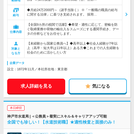
勤務地
◆月給24万2000円～（諸手当除く） ※「一般職の職員の給与
に関する法律」に基づき支給されます。 採用…
給与
【全国9カ所の税関で活躍】◆希望・適性に応じて、密輸を防
ぐ取締業務や荷物の輸出入をスムーズにする通関手続き、デー
仕事内容
タの分析などをお任せします。
【未経験から国家公務員へ】◆高卒以上◆社会人経験が7年以
上（高卒・短大卒は11年以上）ある方◆これまでの人生経験を
対象と
社会のために活かしたい方
なる方
企業データ
設立：1872年11月／本社所在地：東京都
求人詳細を見る
気になる
本日締切
神戸市水道局 | ＜公務員＞着実にスキル＆キャリアアップ可能
全国でも珍しい！【水道技術職】★適性検査と面接のみ！