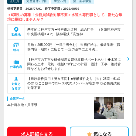
正社員
完全週休2日制
学歴不問
第二新卒歓迎
情報更新日：2026/07/01 終了予定日：2026/08/06
＜6期生の募集！公務員試験対策不要＞水道の専門職として、新たな環
境に挑戦しませんか？
基本的に神戸市内 ■神戸市水道局「総合庁舎」（兵庫県神戸市
中央区橘通3-4-2） 阪神電鉄「高速神…
勤務地
月給：265,000円（一律手当含む） ※初任給は、最終学歴（職
務内容・期間）に応じて 一定の基準により決…
給与
【神戸市の丁寧な研修制度＆資格取得サポートあり】◆水道に
関わる土木・電気・機械いずれかの計画・設計・工事・維持管
仕事内容
理などをお任せします。
【経験者枠採用！男女不問】■年齢要件あり（※）25歳～61歳
の方 ◎ここ数年で20～30代のメンバーが増加中 ◎公務員試験
対象と
対策不要
なる方
企業データ
本社所在地：兵庫県
求人詳細を見る
気になる