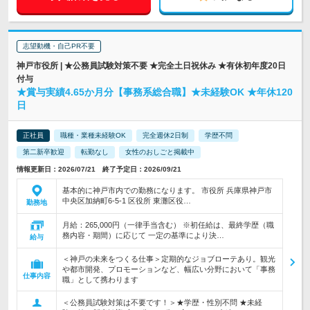
志望動機・自己PR不要
神戸市役所 | ★公務員試験対策不要 ★完全土日祝休み ★有休初年度20日
付与
★賞与実績4.65か月分【事務系総合職】★未経験OK ★年休120
日
正社員
職種・業種未経験OK
完全週休2日制
学歴不問
第二新卒歓迎
転勤なし
女性のおしごと掲載中
情報更新日：2026/07/21 終了予定日：2026/09/21
基本的に神戸市内での勤務になります。 市役所 兵庫県神戸市
中央区加納町6-5-1 区役所 東灘区役…
勤務地
月給：265,000円（一律手当含む） ※初任給は、最終学歴（職
務内容・期間）に応じて 一定の基準により決…
給与
＜神戸の未来をつくる仕事＞定期的なジョブローテあり。観光
や都市開発、プロモーションなど、幅広い分野において「事務
仕事内容
職」として携わります
＜公務員試験対策は不要です！＞★学歴・性別不問 ★未経