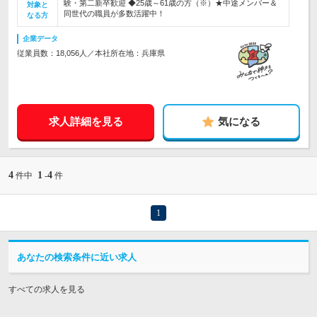
験・第二新卒歓迎 ◆25歳～61歳の方（※）★中途メンバー＆
対象と
同世代の職員が多数活躍中！
なる方
企業データ
従業員数：18,056人／本社所在地：兵庫県
求人詳細を見る
気になる
4
1
4
件中
-
件
1
あなたの検索条件に近い求人
すべての求人を見る