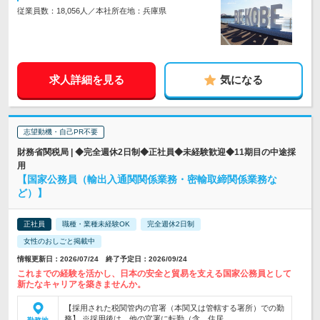
従業員数：18,056人／本社所在地：兵庫県
求人詳細を見る
気になる
志望動機・自己PR不要
財務省関税局 | ◆完全週休2日制◆正社員◆未経験歓迎◆11期目の中途採
用
【国家公務員（輸出入通関関係業務・密輸取締関係業務な
ど）】
正社員
職種・業種未経験OK
完全週休2日制
女性のおしごと掲載中
情報更新日：2026/07/24 終了予定日：2026/09/24
これまでの経験を活かし、日本の安全と貿易を支える国家公務員として
新たなキャリアを築きませんか。
【採用された税関管内の官署（本関又は管轄する署所）での勤
務】 ※採用後は、他の官署に転勤（含、住居…