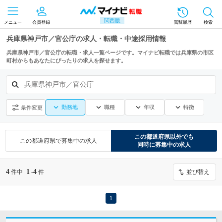
関西版
メニュー
会員登録
閲覧履歴
検索
兵庫県神戸市／官公庁の求人・転職・中途採用情報
兵庫県神戸市／官公庁の転職・求人一覧ページです。マイナビ転職では兵庫県の市区
町村からもあなたにぴったりの求人を探せます。
兵庫県神戸市／官公庁
勤務地
職種
年収
特徴
条件変更
この都道府県
以外でも
この都道府県
で募集中の求人
同時に募集中の求人
4
1
4
件中
-
件
並び替え
1