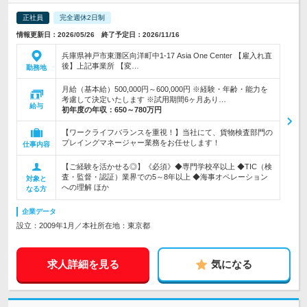
正社員
完全週休2日制
情報更新日：2026/05/26 終了予定日：2026/11/16
兵庫県神戸市東灘区向洋町中1-17 Asia One Center 【雇入れ直
後】上記事業所 【変…
勤務地
月給（基本給）500,000円～600,000円 ※経験・年齢・能力を
考慮して決定いたします ※試用期間6ヶ月あり…
給与
初年度の年収：
650～780万円
【ワークライフバランスを重視！】当社にて、貨物検査部門の
プレイングマネージャー業務をお任せします！
仕事内容
【ご経験を活かせる◎】《必須》◆専門学校卒以上 ◆TIC（検
査・監督・認証）業界での5～8年以上 ◆海事オペレーション
対象と
への理解 ほか
なる方
企業データ
設立：2009年1月／本社所在地：東京都
求人詳細を見る
気になる