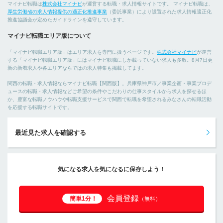
マイナビ転職は
株式会社マイナビ
が運営する転職・求人情報サイトです。 マイナビ転職は、
厚生労働省の求人情報提供の適正化推進事業
（委託事業）により設置された求人情報適正化
推進協議会が定めたガイドラインを遵守しています。
マイナビ転職エリア版について
「マイナビ転職エリア版」はエリア求人を専門に扱うページです。
株式会社マイナビ
が運営
する「マイナビ転職エリア版」にはマイナビ転職にしか載っていない求人も多数。8月7日更
新の新着求人や各エリアならではの求人特集も掲載してます。
関西の転職・求人情報ならマイナビ転職【関西版】。兵庫県神戸市／事業企画・事業プロデ
ュースの転職・求人情報などご希望の条件やこだわりの仕事スタイルから求人を探せるほ
か、豊富な転職ノウハウや転職支援サービスで関西で転職を希望されるみなさんの転職活動
を応援する転職サイトです。
最近見た求人を確認する
気になる求人を気になるに保存しよう！
会員登録
簡単1分！
（無料）