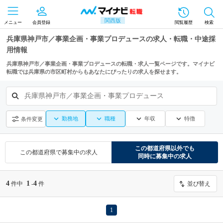
関西版
メニュー
会員登録
閲覧履歴
検索
兵庫県神戸市／事業企画・事業プロデュースの求人・転職・中途採
用情報
兵庫県神戸市／事業企画・事業プロデュースの転職・求人一覧ページです。マイナビ
転職では兵庫県の市区町村からもあなたにぴったりの求人を探せます。
兵庫県神戸市／事業企画・事業プロデュース
勤務地
職種
年収
特徴
条件変更
この都道府県
以外でも
この都道府県
で募集中の求人
同時に募集中の求人
4
1
4
件中
-
件
並び替え
1