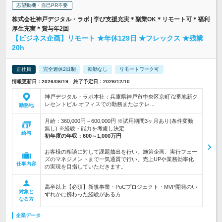
志望動機・自己PR不要
株式会社神戸デジタル・ラボ | 学び支援充実＊副業OK＊リモート可＊福利
厚生充実＊賞与年2回
【ビジネス企画】リモート ★年休129日 ★フレックス ★残業
20h
正社員
完全週休2日制
転勤なし
リモートワーク可
情報更新日：2026/06/19 終了予定日：2026/12/10
神戸デジタル・ラボ本社：兵庫県神戸市中央区京町72番地新ク
レセントビル オフィスでの勤務またはテレ…
勤務地
月給：360,000円～600,000円 ※試用期間3ヶ月あり(条件変動
無し) ※経験・能力を考慮し決定
給与
初年度の年収：
600～1,000万円
お客様の相談に対して課題抽出を行い、施策企画、実行フェー
ズのマネジメントまで一気通貫で行い、売上UPや業務効率化
仕事内容
の実現を目指していただきます。
高卒以上【必須】新規事業・PoCプロジェクト・MVP開発のい
対象と
ずれかに携わった経験がある方
なる方
企業データ