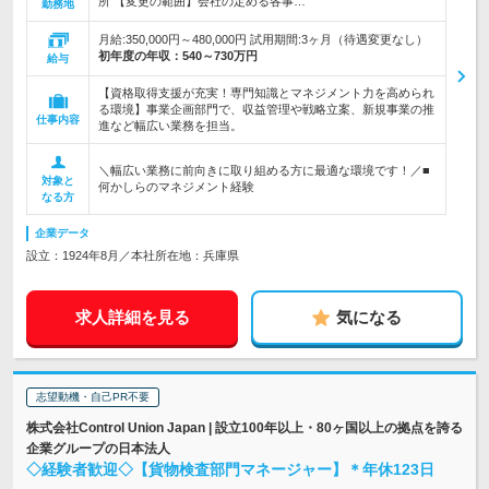
所 【変更の範囲】会社の定める各事…
勤務地
月給:350,000円～480,000円 試用期間:3ヶ月（待遇変更なし）
初年度の年収：
540～730万円
給与
【資格取得支援が充実！専門知識とマネジメント力を高められ
る環境】事業企画部門で、収益管理や戦略立案、新規事業の推
仕事内容
進など幅広い業務を担当。
＼幅広い業務に前向きに取り組める方に最適な環境です！／■
対象と
何かしらのマネジメント経験
なる方
企業データ
設立：1924年8月／本社所在地：兵庫県
求人詳細を見る
気になる
志望動機・自己PR不要
株式会社Control Union Japan | 設立100年以上・80ヶ国以上の拠点を誇る
企業グループの日本法人
◇経験者歓迎◇【貨物検査部門マネージャー】＊年休123日