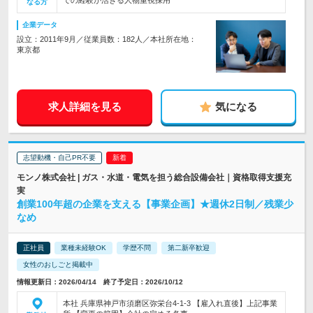
での経験が活きる人物重視採用
なる方
企業データ
設立：2011年9月／従業員数：182人／本社所在地：
東京都
求人詳細を見る
気になる
志望動機・自己PR不要
モンノ株式会社 | ガス・水道・電気を担う総合設備会社｜資格取得支援充
実
創業100年超の企業を支える【事業企画】★週休2日制／残業少
なめ
正社員
業種未経験OK
学歴不問
第二新卒歓迎
女性のおしごと掲載中
情報更新日：2026/04/14 終了予定日：2026/10/12
本社 兵庫県神戸市須磨区弥栄台4-1-3 【雇入れ直後】上記事業