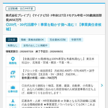
志望動機・自己PR不要
株式会社ブレイブ | 《マイナビG》#年休127日 #モデル年収⇒30歳(統括部
長)/650万円
◎20代・30代活躍中！事業を動かす側へ進む！【事業責任者候
補】
正社員
職種・業種未経験OK
完全週休2日制
学歴不問
転勤なし
女性のおしごと掲載中
情報更新日：2026/07/24 終了予定日：2026/08/31
【全拠点駅チカ/勤務地は100%希望を考慮/転勤なし】 東京本
社ほか、北海道・宮城・横浜・千葉・埼…
勤務地
【ブロック長～統括部長】 月給392,400円～578,400円 + 諸手
当 + 賞与2回 【支店長・SV・課長】 月給336,…
給与
初年度の年収：
430～700万円
◎次代を担う挑戦を！物流、医療、建築、自動車、小売業な
ど、あなたの経験に合わせた得意領域の人材派遣事業の立ち上
仕事内容
げ、組織づくりをお任せします！
応募条件：人材・HR営業経験者 or 対象となる方詳細欄に記載
のある職種経験者 ★事業運営ノウハウがなくてもOK！これま
対象と