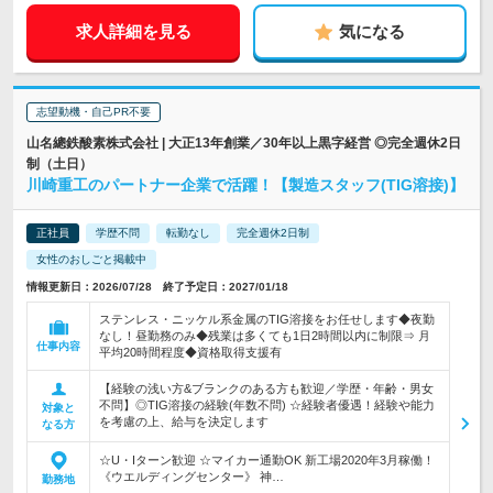
求人詳細を見る
気になる
志望動機・自己PR不要
山名總鉄酸素株式会社 | 大正13年創業／30年以上黒字経営 ◎完全週休2日
制（土日）
川崎重工のパートナー企業で活躍！【製造スタッフ(TIG溶接)】
正社員
学歴不問
転勤なし
完全週休2日制
女性のおしごと掲載中
情報更新日：2026/07/28 終了予定日：2027/01/18
ステンレス・ニッケル系金属のTIG溶接をお任せします◆夜勤
なし！昼勤務のみ◆残業は多くても1日2時間以内に制限⇒ 月
仕事内容
平均20時間程度◆資格取得支援有
【経験の浅い方&ブランクのある方も歓迎／学歴・年齢・男女
不問】◎TIG溶接の経験(年数不問) ☆経験者優遇！経験や能力
対象と
を考慮の上、給与を決定します
なる方
☆U・Iターン歓迎 ☆マイカー通勤OK 新工場2020年3月稼働！
《ウエルディングセンター》 神…
勤務地