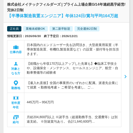
株式会社メイテックフィルダーズ | プライム上場企業G/14年連続黒字経営/
完休2日制
【半導体製造装置エンジニア】年休124日/賞与平均164万超
正社員
業種未経験OK
第二新卒歓迎
完全週休2日制
情報更新日：2026/06/30 終了予定日：2026/12/21
日本国内のエンドユーザー先を訪問頂き、大型産業用装置（半
導体製造装置、有機EL製造装置など）の設置・据付等を担当頂
仕事内容
きます。
【前職から年収170万以上アップした先輩も】◆臨床工学技士
や、設備保全・メンテナンス、セールスエンジニア、航空・自
対象と
動車整備等の経験者
なる方
【雇入れ直後】全国の事業所のいずれかに配属。派遣先企業に
て就業 ＜勤務地考慮＞ ご希望を考慮し、ご…
勤務地
445万円～956万円
初年度
年収
月給204,800円以上 ※諸手当（超過勤務手当、交通費等）は別
途支給。 ※別途賞与あり。 合計1,640,600円…
給与