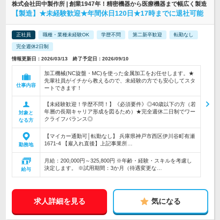
株式会社田中製作所 | 創業1947年！精密機器から医療機器まで幅広く製造
【製造】★未経験歓迎★年間休日120日★17時までに退社可能
正社員
職種・業種未経験OK
学歴不問
第二新卒歓迎
転勤なし
完全週休2日制
情報更新日：2026/03/13 終了予定日：2026/09/10
加工機械(NC旋盤・MC)を使った金属加工をお任せします。★
先輩社員がイチから教えるので、未経験の方でも安心してスタ
仕事内容
ートできます！
【未経験歓迎！学歴不問！】《必須要件》◎40歳以下の方（若
年層の長期キャリア形成を図るため）★完全週休二日制でワー
対象と
クライフバランス◎
なる方
【マイカー通勤可│転勤なし】 兵庫県神戸市西区伊川谷町有瀬
1671-4 【雇入れ直後】上記事業所…
勤務地
月給：200,000円～325,800円 ※年齢・経験・スキルを考慮し
決定します。 ※試用期間：3か月（待遇変更な…
給与
求人詳細を見る
気になる