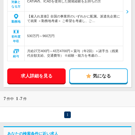
CATIAV5、ICADを使用した開発経験をお持ちの方
対象と
なる方
【雇入れ直後】全国の事業所のいずれかに配属。派遣先企業に
て就業 ＜勤務地考慮＞ ご希望を考慮し、ご…
勤務地
530万円～960万円
初年度
年収
月給27万400円～43万4700円＋賞与（年2回）＋諸手当（残業
代全額支給、交通費等） ※経験・能力を考慮の…
給与
求人詳細を見る
気になる
7
1
7
件中
-
件
1
あなたの検索条件に近い求人