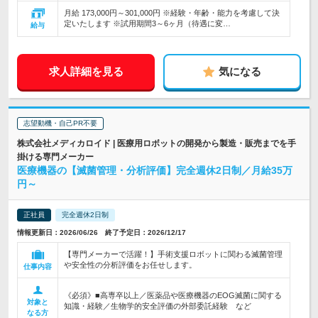
月給 173,000円～301,000円 ※経験・年齢・能力を考慮して決
定いたします ※試用期間3～6ヶ月（待遇に変…
給与
求人詳細を見る
気になる
志望動機・自己PR不要
株式会社メディカロイド | 医療用ロボットの開発から製造・販売までを手
掛ける専門メーカー
医療機器の【滅菌管理・分析評価】完全週休2日制／月給35万
円～
正社員
完全週休2日制
情報更新日：2026/06/26 終了予定日：2026/12/17
【専門メーカーで活躍！】手術支援ロボットに関わる滅菌管理
や安全性の分析評価をお任せします。
仕事内容
《必須》■高専卒以上／医薬品や医療機器のEOG滅菌に関する
対象と
知識・経験／生物学的安全評価の外部委託経験 など
なる方