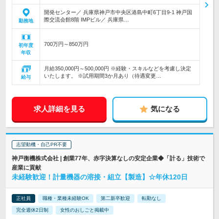
開発センター／ 兵庫県神戸市中央区港島中町6丁目9-1 神戸国
際交流会館8階 IMPビル／ 兵庫県…
勤務地
700万円～850万円
初年度
年収
月給350,000円～500,000円 ※経験・スキルなどを考慮し決定
いたします。 ※試用期間3か月あり（待遇変更…
給与
求人詳細を見る
気になる
志望動機・自己PR不要
神戸衡機株式会社 | 創業77年、赤字決算なしの安定企業◆「計る」技術で
産業に貢献
未経験歓迎！計量機器の溶接・組立【製造】☆年休120日
正社員
職種・業種未経験OK
第二新卒歓迎
転勤なし
完全週休2日制
女性のおしごと掲載中