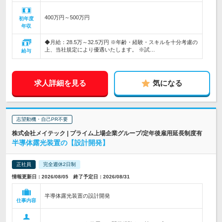
400万円～500万円
初年度
年収
◆月給：28.5万～32.5万円 ※年齢・経験・スキルを十分考慮の
上、当社規定により優遇いたします。 ※試…
給与
求人詳細を見る
気になる
志望動機・自己PR不要
株式会社メイテック | プライム上場企業グループ/定年後雇用延長制度有
半導体露光装置の【設計開発】
正社員
完全週休2日制
情報更新日：2026/08/05 終了予定日：2026/08/31
半導体露光装置の設計開発
仕事内容