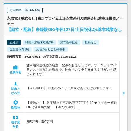
志望動機・自己PR不要
永信電子株式会社 | 東証プライム上場企業系列の関連会社/駐車場機器メー
カー
【組立・配線】未経験OK/年休127日/土日祝休み/基本残業なし
正社員
職種・業種未経験OK
第二新卒歓迎
転勤なし
完全週休2日制
女性のおしごと掲載中
情報更新日：2026/05/22 終了予定日：2026/11/12
駐車場関連機器の組立・配線をお任せします。ワークライフバ
ランスを重視した環境で、社会インフラを支えるやりがいを感
仕事内容
じられます！
【未経験OK】 ◎ものづくりに興味がある方は歓迎します！
対象と
なる方
【転勤なし】 兵庫県神戸市西区宮下2丁目1-19 ★マイカー通勤
OK（駐車場完備） 【雇入れ直後】…
勤務地
285万円～500万円
初年度
年収