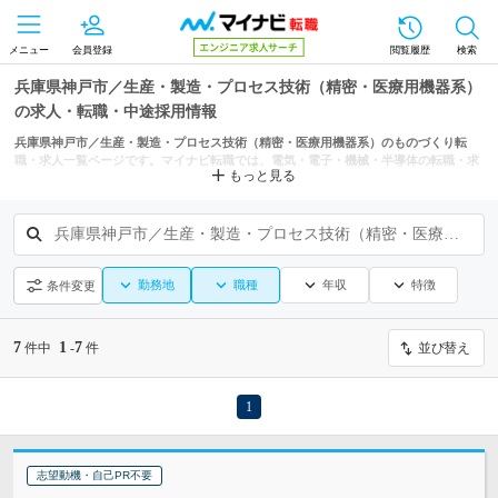
メニュー
会員登録
閲覧履歴
検索
兵庫県神戸市／生産・製造・プロセス技術（精密・医療用機器系）
の求人・転職・中途採用情報
兵庫県神戸市／生産・製造・プロセス技術（精密・医療用機器系）のものづくり転
職・求人一覧ページです。マイナビ転職では、電気・電子・機械・半導体の転職・求
もっと見る
人情報を兵庫県の市区町村からも探せます。
兵庫県神戸市／生産・製造・プロセス技術（精密・医療用機器系）
勤務地
職種
年収
特徴
条件変更
7
1
7
件中
-
件
並び替え
1
志望動機・自己PR不要