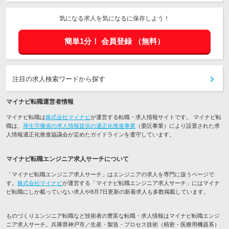
気になる求人を気になるに保存しよう！
簡単1分！
会員登録
（無料）
注目の求人検索ワードから探す
マイナビ転職運営者情報
マイナビ転職は
株式会社マイナビ
が運営する転職・求人情報サイトです。 マイナビ転
職は、
厚生労働省の求人情報提供の適正化推進事業
（委託事業）により設置された求
人情報適正化推進協議会が定めたガイドラインを遵守しています。
マイナビ転職エンジニア求人サーチについて
「マイナビ転職エンジニア求人サーチ」はエンジニアの求人を専門に扱うページで
す。
株式会社マイナビ
が運営する「マイナビ転職エンジニア求人サーチ」にはマイナ
ビ転職にしか載っていない求人や8月7日更新の新着求人も多数掲載しています。
ものづくりエンジニア転職など技術者の豊富な転職・求人情報はマイナビ転職エンジ
ニア求人サーチ。兵庫県神戸市／生産・製造・プロセス技術（精密・医療用機器系）