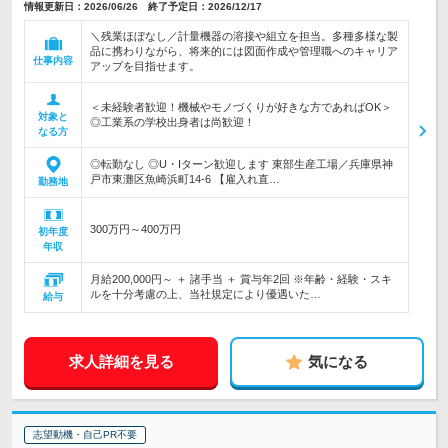
情報更新日：2026/06/26 終了予定日：2026/12/17
＼残業ほぼなし／計量機器の溶接や組立を担当。多種多様な製
品に携わりながら、将来的には図面作成や管理職へのキャリア
仕事内容
アップを目指せます。
＜未経験者歓迎！機械やモノづくりが好きな方であればOK＞
対象と
◎工業系の学校出身者は尚歓迎！
なる方
◎転勤なし ◎U・Iターン歓迎します 東部生産工場／兵庫県神
戸市東灘区魚崎浜町14-6 【雇入れ直…
勤務地
300万円～400万円
初年度
年収
月給200,000円～ ＋ 諸手当 ＋ 賞与年2回 ※年齢・経験・スキ
ルを十分考慮の上、当社規定により優遇いた…
給与
求人詳細を見る
気になる
志望動機・自己PR不要