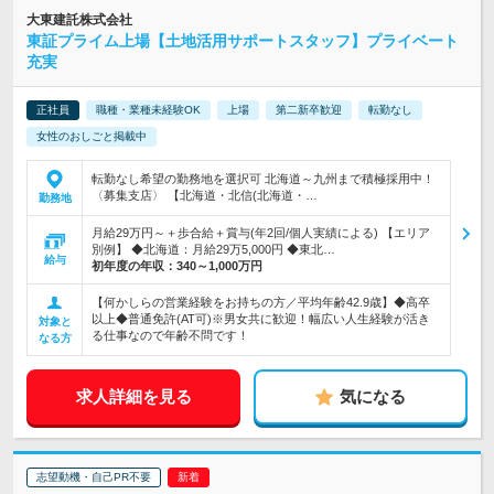
大東建託株式会社
東証プライム上場【土地活用サポートスタッフ】プライベート
充実
正社員
職種・業種未経験OK
上場
第二新卒歓迎
転勤なし
女性のおしごと掲載中
転勤なし希望の勤務地を選択可 北海道～九州まで積極採用中！
〈募集支店〉 【北海道・北信(北海道・…
勤務地
月給29万円～＋歩合給＋賞与(年2回/個人実績による) 【エリア
別例】 ◆北海道：月給29万5,000円 ◆東北…
給与
初年度の年収：
340～1,000万円
【何かしらの営業経験をお持ちの方／平均年齢42.9歳】◆高卒
以上◆普通免許(AT可)※男女共に歓迎！幅広い人生経験が活き
対象と
る仕事なので年齢不問です！
なる方
求人詳細を見る
気になる
志望動機・自己PR不要