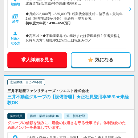
北海道/仙台/東京/神奈川/船橋/浦和…
勤務地
◆月給223,000円～335,000円+残業代全額支給＋諸手当＋賞与年
2回（昨年実績5か月分） ※経験・能力を考…
給与
初年度の年収：
430～650万円
◆高卒以上◆不動産業界での経験または管理業務主任者資格を
対象と
お持ちの方＼離職率3.2％◎土日祝休み◎／
なる方
求人詳細を見る
気になる
志望動機・自己PR不要
三井不動産ファシリティーズ・ウエスト株式会社
三井不動産グループの【設備管理】★正社員登用率95％★未経
験OK
契約社員
職種・業種未経験OK
第二新卒歓迎
グループの信頼を強みに、建物の快適さを守る仕事です。体制強化のた
め新メンバーを募集しています。
【大阪・愛知・兵庫・京都・滋賀】 ご自宅から通える範囲の物