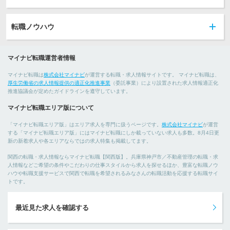
転職ノウハウ
マイナビ転職運営者情報
マイナビ転職は
株式会社マイナビ
が運営する転職・求人情報サイトです。 マイナビ転職は、
厚生労働省の求人情報提供の適正化推進事業
（委託事業）により設置された求人情報適正化
推進協議会が定めたガイドラインを遵守しています。
マイナビ転職エリア版について
「マイナビ転職エリア版」はエリア求人を専門に扱うページです。
株式会社マイナビ
が運営
する「マイナビ転職エリア版」にはマイナビ転職にしか載っていない求人も多数。8月4日更
新の新着求人や各エリアならではの求人特集も掲載してます。
関西の転職・求人情報ならマイナビ転職【関西版】。兵庫県神戸市／不動産管理の転職・求
人情報などご希望の条件やこだわりの仕事スタイルから求人を探せるほか、豊富な転職ノウ
ハウや転職支援サービスで関西で転職を希望されるみなさんの転職活動を応援する転職サイ
トです。
最近見た求人を確認する