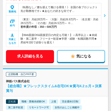
《転勤なし／腰を据えて働ける環境！》 全国の各プロジェクト
先が勤務地です♪ ★あなたの好きな街でず…
勤務地
〈東京〉月給28万円～ 〈大阪〉月給26.9万円～ 〈名古屋〉月給
28.5万円～ 〈その他〉月給26.5万円～ ※…
給与
初年度の年収：
350～500万円
【Web面接OK&面接翌日の内定も可能！】＜高卒以上＞★未経
験・第二新卒・フリーター歓迎★学歴・経験・転職回数不問★
対象と
昇給年2回で頑張りを還元！
なる方
求人詳細を見る
気になる
志望動機・自己PR不要
神姫バス株式会社
【総合職】★フレックスタイム&在宅OK★賞与4.2ヵ月＋決算
賞与
正社員
職種・業種未経験OK
上場
完全週休2日制
第二新卒歓迎
リモートワーク可
女性のおしごと掲載中