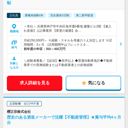
制
正社員
業種未経験OK
完全週休2日制
第二新卒歓迎
＜本社＞ 兵庫県神戸市中央区海岸通6番地 建隆ビル2階 【雇入
れ直後】上記事業所 【変更の範囲】会…
勤務地
月給250,000円～ ※経験・スキルを考慮のうえ決定します ※試
用期間：3ヶ月 （試用期間中はフレックスタ…
給与
初年度の年収：
350～450万円
＼経験者募集／【必須】◆高卒以上 ◆普通自動車免許◆不動産
対象と
業界での実務経験または不動産業者との折衝経験
なる方
求人詳細を見る
気になる
志望動機・自己PR不要
櫻正宗株式会社
歴史のある酒造メーカーで活躍【不動産管理】★賞与平均4ヶ月
分