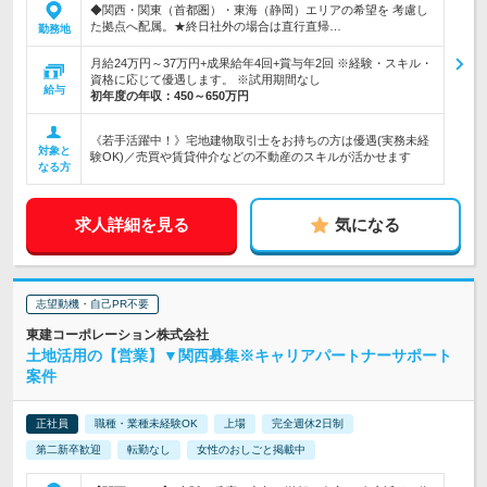
◆関西・関東（首都圏）・東海（静岡）エリアの希望を 考慮し
た拠点へ配属。★終日社外の場合は直行直帰…
勤務地
月給24万円～37万円+成果給年4回+賞与年2回 ※経験・スキル・
資格に応じて優遇します。 ※試用期間なし
給与
初年度の年収：
450～650万円
《若手活躍中！》宅地建物取引士をお持ちの方は優遇(実務未経
対象と
験OK)／売買や賃貸仲介などの不動産のスキルが活かせます
なる方
求人詳細を見る
気になる
志望動機・自己PR不要
東建コーポレーション株式会社
土地活用の【営業】▼関西募集※キャリアパートナーサポート
案件
正社員
職種・業種未経験OK
上場
完全週休2日制
第二新卒歓迎
転勤なし
女性のおしごと掲載中