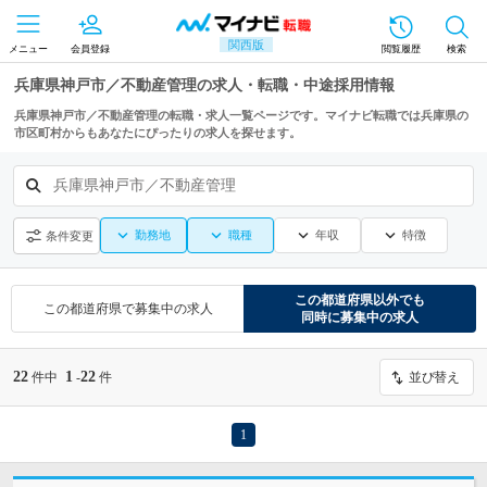
関西版
メニュー
会員登録
閲覧履歴
検索
兵庫県神戸市／不動産管理の求人・転職・中途採用情報
兵庫県神戸市／不動産管理の転職・求人一覧ページです。マイナビ転職では兵庫県の
市区町村からもあなたにぴったりの求人を探せます。
兵庫県神戸市／不動産管理
勤務地
職種
年収
特徴
条件変更
この都道府県
以外でも
この都道府県
で募集中の求人
同時に募集中の求人
22
1
22
件中
-
件
並び替え
1