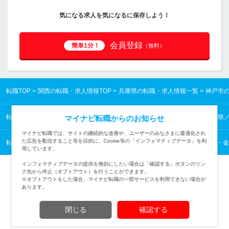
気になる求人を気になるに保存しよう！
会員登録
簡単1分！
（無料）
転職TOP
関西の転職・求人情報TOP
兵庫県の転職・求人情報一覧
神戸市
転職TOP
関西の転職・求人情報TOP
兵庫県の転職・求人情報一覧
兵庫県
マイナビ転職からのお知らせ
マイナビ転職では、サイトの継続的な改善や、ユーザーのみなさまに最適化され
た広告を配信すること等を目的に、Cookie等の「インフォマティブデータ」を利
転職TOP
コンサルタント・金融・不動産専門職から探す
コンサルタント・金
用しています。
インフォマティブデータの提供を無効にしたい場合は「確認する」ボタンのリン
ク先から停止（オプトアウト）を行うことができます。
※オプトアウトをした場合、マイナビ転職の一部サービスを利用できない場合が
あります。
TOPページへ
閉じる
確認する
(c) Mynavi Corporation