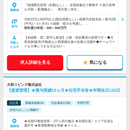
『地域限定採用（転勤なし）』 全国各拠点で募集中 ※直行直帰
も可能 ＜配属拠点＞ ・東京第二本社…
勤務地
月給23万1,000円以上(固定残業なし)＋残業代全額支給＋賞与2回
(平均2～3ヶ月分) ※経験・能力を考慮し、…
給与
初年度の年収：
400～500万円
【未経験・第二新卒も歓迎】人柄・意欲重視の採用です！◆元
美容師/販売/不動産など異業種出身の先輩が活躍中◆チームワー
対象と
クを大事にできる方はぜひ！
なる方
求人詳細を見る
気になる
大和リビング株式会社
【賃貸管理】★賞与実績10ヵ月★住宅手当有★年間休日123日
正社員
業種未経験OK
完全週休2日制
学歴不問
女性のおしごと掲載中
★全国47都道府県・137ヵ所の拠点 ★全国社員／エリア社員を
選択可 ★希望勤務地を考慮 ★マイカ…
勤務地