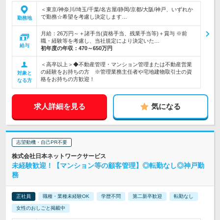
＜東京/神奈川/埼玉/千葉/名古屋/静岡/京都/大阪/神戸、いずれか
で勤務☆希望を考慮し決定します…
勤務地
月給：26万円～＋諸手当(資格手当、残業手当等)＋賞与 ※前
職・経験等を考慮し、当社規定により決定いた…
給与
初年度の年収：
470～650万円
＜高卒以上＞◆不動産管理・マンション管理または不動産営業
の経験をお持ちの方 ※管理業務主任者や宅地建物取引士の資
対象と
格をお持ちの方歓迎！
なる方
求人詳細を見る
気になる
志望動機・自己PR不要
株式会社日本ネットワークサービス
未経験歓迎！【マンション等の顧客管理】◎転勤なし◎神戸勤
務
正社員
職種・業種未経験OK
学歴不問
第二新卒歓迎
転勤なし
女性のおしごと掲載中