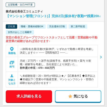
志望動機・自己PR不要
株式会社長谷工コミュニティ
【マンション管理(フロント)】完休2日(振休有)*夜勤×*残業20h↓
正社員
職種・業種未経験OK
完全週休2日制
第二新卒歓迎
女性のおしごと掲載中
安定の長谷工グループでフロントスタッフとして活躍！営業経験や不動
産営業の経験があれば活かせます♪
＜静岡/名古屋/京都/大阪/神戸、いずれかで勤務☆希望を考慮し
決定します☆＞ ――【関西地区】――…
勤務地
月給：27万円～＋諸手当(資格手当、残業手当等)＋賞与 ※前
職・経験等を考慮し、当社規定により決定いた…
給与
初年度の年収：
470～650万円
＼未経験歓迎！20～30代が6割以上★／【応募条件】◆高卒以上
◆30歳以下◇営業や不動産営業、マンションフロント・管理の
対象と
経験があれば活かせます！
なる方
求人詳細を見る
気になる