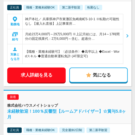
正社員
職種・業種未経験OK
第二新卒歓迎
転勤なし
神戸本社／ 兵庫県神戸市東灘区魚崎南町5-10-1 ※転勤の可能性
なし 【雇入れ直後】上記事業所…
勤務地
月給23万4,000円～29万5,000円 ※上記月給には、月14～17時間
分の固定残業代：2万6,000円～含む。超過分…
給与
【職種・業種未経験可】〈必須条件〉◆高卒以上 ◆Excel・Wor
対象と
dスキル ◆普通自動車運転免許 (AT限定可)
なる方
求人詳細を見る
気になる
株式会社ハウスメイトショップ
未経験歓迎！100％反響型【ルームアドバイザー】☆賞与5.8ヶ
月
正社員
職種・業種未経験OK
完全週休2日制
第二新卒歓迎