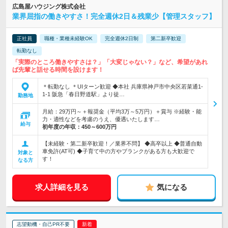
広島屋ハウジング株式会社
業界屈指の働きやすさ！完全週休2日＆残業少【管理スタッフ】
正社員
職種・業種未経験OK
完全週休2日制
第二新卒歓迎
転勤なし
「実際のところ働きやすさは？」「大変じゃない？」など、希望があれ
ば先輩と話せる時間を設けます！
＊転勤なし ＊UIターン歓迎 ◆本社 兵庫県神戸市中央区若菜通1-
1-1 阪急「春日野道駅」より徒…
勤務地
月給：29万円～＋報奨金（平均3万～5万円）＋賞与 ※経験・能
力・適性などを考慮のうえ、優遇いたします…
給与
初年度の年収：
450～600万円
【未経験・第二新卒歓迎！／業界不問】 ◆高卒以上 ◆普通自動
車免許(AT可) ◆子育て中の方やブランクがある方も大歓迎で
対象と
す！
なる方
求人詳細を見る
気になる
志望動機・自己PR不要