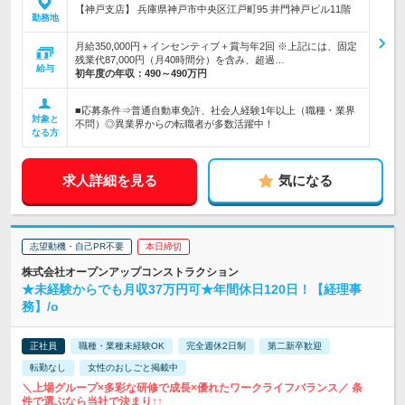
【神戸支店】 兵庫県神戸市中央区江戸町95 井門神戸ビル11階
勤務地
月給350,000円＋インセンティブ＋賞与年2回 ※上記には、固定
残業代87,000円（月40時間分）を含み、超過…
給与
初年度の年収：
490～490万円
■応募条件⇒普通自動車免許、社会人経験1年以上（職種・業界
対象と
不問）◎異業界からの転職者が多数活躍中！
なる方
求人詳細を見る
気になる
志望動機・自己PR不要
本日締切
株式会社オープンアップコンストラクション
★未経験からでも月収37万円可★年間休日120日！【経理事
務】/o
正社員
職種・業種未経験OK
完全週休2日制
第二新卒歓迎
転勤なし
女性のおしごと掲載中
＼上場グループ×多彩な研修で成長×優れたワークライフバランス／ 条
件で選ぶなら当社で決まり↑↑