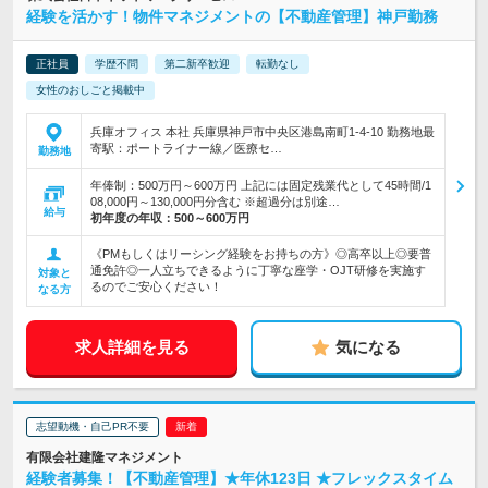
経験を活かす！物件マネジメントの【不動産管理】神戸勤務
正社員
学歴不問
第二新卒歓迎
転勤なし
女性のおしごと掲載中
兵庫オフィス 本社 兵庫県神戸市中央区港島南町1-4-10 勤務地最
寄駅：ポートライナー線／医療セ…
勤務地
年俸制：500万円～600万円 上記には固定残業代として45時間/1
08,000円～130,000円分含む ※超過分は別途…
給与
初年度の年収：
500～600万円
《PMもしくはリーシング経験をお持ちの方》◎高卒以上◎要普
通免許◎一人立ちできるように丁寧な座学・OJT研修を実施す
対象と
るのでご安心ください！
なる方
求人詳細を見る
気になる
志望動機・自己PR不要
有限会社建隆マネジメント
経験者募集！【不動産管理】★年休123日 ★フレックスタイム