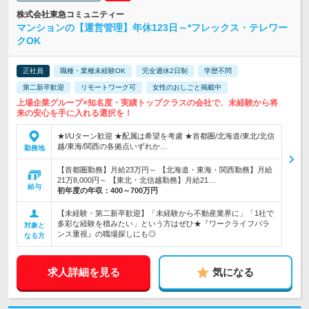
株式会社東急コミュニティー
マンションの【運営管理】年休123日～*フレックス・テレワー
クOK
正社員
職種・業種未経験OK
完全週休2日制
学歴不問
第二新卒歓迎
リモートワーク可
女性のおしごと掲載中
上場企業グループ×知名度・実績トップクラスの会社で、未経験から将
来の安心を手に入れる選択を！
★I/Uターン歓迎 ★配属は希望を考慮 ★首都圏/北海道/東北/北信
越/東海/関西の各拠点いずれか…
勤務地
【首都圏勤務】月給23万円～ 【北海道・東海・関西勤務】月給
21万8,000円～ 【東北・北信越勤務】月給21…
給与
初年度の年収：
400～700万円
【未経験・第二新卒歓迎】「未経験から不動産業界に」「1社で
多彩な経験を積みたい」という方はぜひ★『ワークライフバラ
対象と
ンス重視』の職場探しにも◎
なる方
求人詳細を見る
気になる