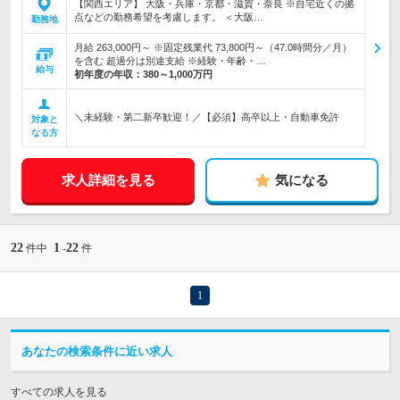
【関西エリア】 大阪・兵庫・京都・滋賀・奈良 ※自宅近くの拠
点などの勤務希望を考慮します。 ＜大阪…
勤務地
月給 263,000円～ ※固定残業代 73,800円～（47.0時間分／月）
を含む 超過分は別途支給 ※経験・年齢・…
給与
初年度の年収：
380～1,000万円
＼未経験・第二新卒歓迎！／【必須】高卒以上・自動車免許
対象と
なる方
求人詳細を見る
気になる
22
1
22
件中
-
件
1
あなたの検索条件に近い求人
すべての求人を見る