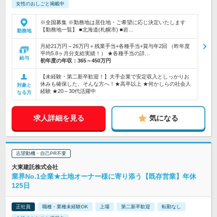
女性のおしごと掲載中
※全国募集 ※勤務地は居住地・ご希望に応じ決定いたします
【勤務地一覧】 ■北海道(札幌市) ■岩…
勤務地
月給21万円～26万円＋残業手当+各種手当+賞与年2回 （昨年度
平均5.8ヶ月分支給実績！） ★各種手当の詳…
給与
初年度の年収：
365～450万円
【未経験・第二新卒歓迎！】大手企業で安定収入としっかりお
休みも確保した、そんな方へ！★高卒以上 ★何かしらの社会人
対象と
経験 ★20～30代活躍中
なる方
求人詳細を見る
気になる
志望動機・自己PR不要
大東建託株式会社
業界No.1企業★土地オーナー様に寄り添う【既存営業】年休
125日
正社員
職種・業種未経験OK
上場
第二新卒歓迎
転勤なし