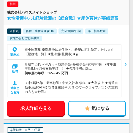
株式会社ハウスメイトショップ
女性活躍中♪ 未経験歓迎の【総合職】★産休育休が実績豊富
正社員
職種・業種未経験OK
完全週休2日制
第二新卒歓迎
女性のおしごと掲載中
※全国募集 ※勤務地は居住地・ご希望に応じ決定いたします
【勤務地一覧】 ■北海道(札幌市) ■岩…
勤務地
月給21万円～26万円＋残業手当+各種手当+賞与年2回 （昨年度
平均5.8ヶ月分支給実績！） ★各種手当の詳…
給与
初年度の年収：
365～450万円
＜未経験&第二新卒歓迎♪ 中途入社率7割＞ ★大卒以上 ★普通自
動車免許(AT可) ◎育休復帰率88％ ◎ワークライフバランス重視
対象と
の方も大歓迎♪
なる方
求人詳細を見る
気になる
志望動機・自己PR不要