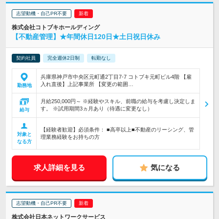
志望動機・自己PR不要
株式会社コトブキホールディング
【不動産管理】★年間休日120日★土日祝日休み
契約社員
完全週休2日制
転勤なし
兵庫県神戸市中央区元町通2丁目7-7 コトブキ元町ビル4階 【雇
入れ直後】上記事業所 【変更の範囲…
勤務地
月給250,000円～ ※経験やスキル、前職の給与を考慮し決定しま
す。 ※試用期間3ヵ月あり（待遇に変更なし）
給与
【経験者歓迎】必須条件： ■高卒以上■不動産のリーシング、管
対象と
理業務経験をお持ちの方
なる方
求人詳細を見る
気になる
志望動機・自己PR不要
株式会社日本ネットワークサービス