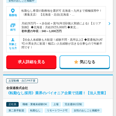
女性のおしごと掲載中
転勤なし希望の勤務地を選択可 北海道～九州まで積極採用中！
〈募集支店〉 【北海道・北信(北海道・…
勤務地
月給29万円～＋歩合給＋賞与(年2回/個人実績による) 【エリア
別例】 ◆北海道：月給29万5,000円 ◆東北…
給与
初年度の年収：
340～1,000万円
【社会人未経験も大歓迎！経験不問・高卒以上】◆普通免許(AT
可)※男女共に歓迎！幅広い人生経験が活きる仕事なので年齢不
対象と
問です！
なる方
求人詳細を見る
気になる
志望動機・自己PR不要
全保連株式会社
《転勤なし採用》業界のパイオニア企業で活躍！【法人営業】
正社員
職種・業種未経験OK
上場
完全週休2日制
第二新卒歓迎
転勤なし
リモートワーク可
女性のおしごと掲載中