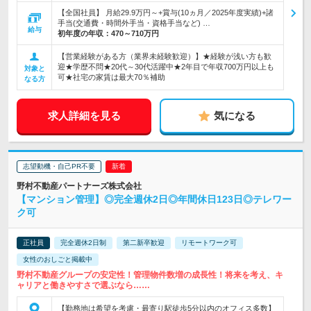
【全国社員】 月給29.9万円～+賞与(10ヵ月／2025年度実績)+諸
手当(交通費・時間外手当・資格手当など) …
給与
初年度の年収：
470～710万円
【営業経験がある方（業界未経験歓迎）】★経験が浅い方も歓
迎★学歴不問★20代～30代活躍中★2年目で年収700万円以上も
対象と
可★社宅の家賃は最大70％補助
なる方
求人詳細を見る
気になる
志望動機・自己PR不要
野村不動産パートナーズ株式会社
【マンション管理】◎完全週休2日◎年間休日123日◎テレワー
ク可
正社員
完全週休2日制
第二新卒歓迎
リモートワーク可
女性のおしごと掲載中
野村不動産グループの安定性！管理物件数増の成長性！将来を考え、キ
ャリアと働きやすさで選ぶなら……
【勤務地は希望を考慮・最寄り駅徒歩5分以内のオフィス多数】