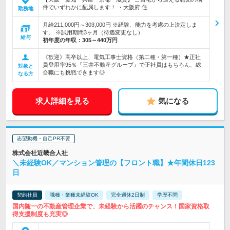
件でいずれかに配属します！ ・大阪府 住…
勤務地
月給211,000円～303,000円 ※経験、能力を考慮の上決定しま
す。 ※試用期間3ヶ月（待遇変更なし）
給与
初年度の年収：
305～440万円
《歓迎》高卒以上、電気工事士資格（第二種・第一種）★正社
員登用率95％『三井不動産グループ』で正社員はもちろん、総
対象と
合職にも挑戦できます◎
なる方
求人詳細を見る
気になる
志望動機・自己PR不要
株式会社近畿合人社
＼未経験OK／マンション管理の【フロント職】★年間休日123
日
契約社員
職種・業種未経験OK
完全週休2日制
学歴不問
国内随一の不動産管理企業で、未経験から活躍のチャンス！国家資格取
得支援制度も充実◎