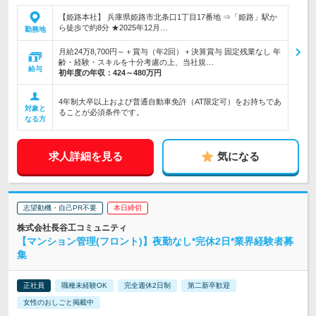
【姫路本社】 兵庫県姫路市北条口1丁目17番地 ⇒「姫路」駅か
ら徒歩で約8分 ★2025年12月…
勤務地
月給24万8,700円～＋賞与（年2回）＋決算賞与 固定残業なし 年
齢・経験・スキルを十分考慮の上、当社規…
給与
初年度の年収：
424～480万円
4年制大卒以上および普通自動車免許（AT限定可）をお持ちであ
対象と
ることが必須条件です。
なる方
求人詳細を見る
気になる
志望動機・自己PR不要
本日締切
株式会社長谷工コミュニティ
【マンション管理(フロント)】夜勤なし*完休2日*業界経験者募
集
正社員
職種未経験OK
完全週休2日制
第二新卒歓迎
女性のおしごと掲載中