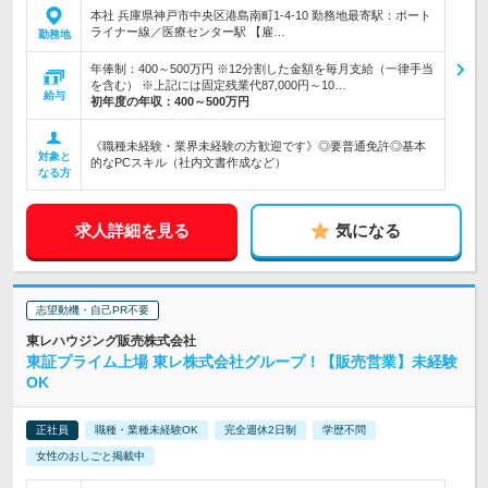
本社 兵庫県神戸市中央区港島南町1-4-10 勤務地最寄駅：ポート
ライナー線／医療センター駅 【雇…
勤務地
年俸制：400～500万円 ※12分割した金額を毎月支給（一律手当
を含む） ※上記には固定残業代87,000円～10…
給与
初年度の年収：
400～500万円
《職種未経験・業界未経験の方歓迎です》◎要普通免許◎基本
対象と
的なPCスキル（社内文書作成など）
なる方
求人詳細を見る
気になる
志望動機・自己PR不要
東レハウジング販売株式会社
東証プライム上場 東レ株式会社グループ！【販売営業】未経験
OK
正社員
職種・業種未経験OK
完全週休2日制
学歴不問
女性のおしごと掲載中