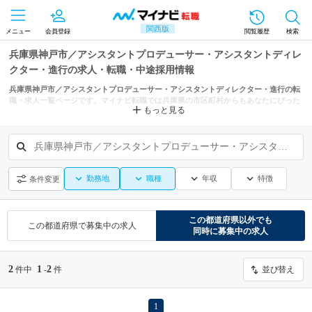
関西版
メニュー
会員登録
閲覧履歴
検索
兵庫県神戸市／アシスタントプロデューサー・アシスタントディレ
クター・進行の求人・転職・中途採用情報
兵庫県神戸市／アシスタントプロデューサー・アシスタントディレクター・進行の転
職・求人一覧ページです。マイナビ転職では兵庫県の市区町村からもあなたにぴった
もっと見る
りの求人を探せます。
兵庫県神戸市／アシスタントプロデューサー・アシスタントディレクター・進行
勤務地
職種
年収
特徴
条件変更
この都道府県
以外でも
この都道府県
で募集中の求人
同時に募集中の求人
2
1
2
件中
-
件
並び替え
1