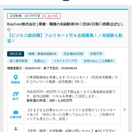
志望動機・自己PR不要
あと4日
BayCast株式会社 | 業種・職種の未経験者OK◇完休2日制◇残業ほぼなし
◇
【ビジネス総合職】フルリモート可＆全国募集！／未経験も歓
迎！
契約社員
職種・業種未経験OK
完全週休2日制
学歴不問
第二新卒歓迎
転勤なし
リモートワーク可
女性のおしごと掲載中
情報更新日：2026/07/10 終了予定日：2026/08/10
◎希望勤務地を考慮します ◎フルリモート（完全在宅勤務）O
K ◎テレワーク勤務（在宅勤務）OK ◎…
勤務地
月給26万円～40万円 ◎上記下限はあくまでも最低保証金額で
す。給与は経験・スキルを考慮して決定します…
給与
初年度の年収：
300～1,100万円
【さまざまな仕事からスペシャリストを目指そう♪フルリモー
トあり】「自分に合った仕事ってなんだろう…」 ご自身のキ
仕事内容
ャリアを考えたい方、必見！
【学歴・職歴・志望動機・経験は問いません】★PCで文字が