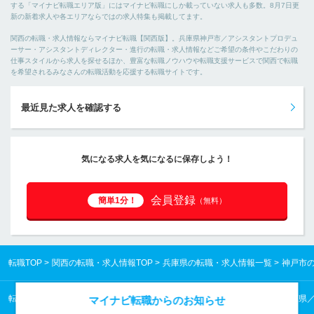
する「マイナビ転職エリア版」にはマイナビ転職にしか載っていない求人も多数。8月7日更
新の新着求人や各エリアならではの求人特集も掲載してます。
関西の転職・求人情報ならマイナビ転職【関西版】。兵庫県神戸市／アシスタントプロデュ
ーサー・アシスタントディレクター・進行の転職・求人情報などご希望の条件やこだわりの
仕事スタイルから求人を探せるほか、豊富な転職ノウハウや転職支援サービスで関西で転職
を希望されるみなさんの転職活動を応援する転職サイトです。
最近見た求人を確認する
気になる求人を気になるに保存しよう！
会員登録
簡単1分！
（無料）
転職TOP
関西の転職・求人情報TOP
兵庫県の転職・求人情報一覧
神戸市
転職TOP
関西の転職・求人情報TOP
兵庫県の転職・求人情報一覧
兵庫県
マイナビ転職からのお知らせ