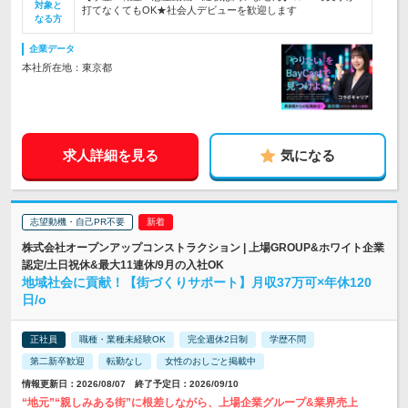
対象と
打てなくてもOK★社会人デビューを歓迎します
なる方
企業データ
本社所在地：東京都
求人詳細を見る
気になる
志望動機・自己PR不要
株式会社オープンアップコンストラクション | 上場GROUP&ホワイト企業
認定/土日祝休&最大11連休/9月の入社OK
地域社会に貢献！【街づくりサポート】月収37万可×年休120
日/o
正社員
職種・業種未経験OK
完全週休2日制
学歴不問
第二新卒歓迎
転勤なし
女性のおしごと掲載中
情報更新日：2026/08/07 終了予定日：2026/09/10
“地元”“親しみある街”に根差しながら、上場企業グループ&業界売上