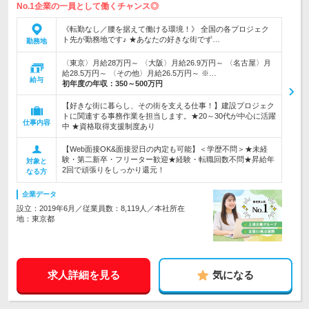
No.1企業の一員として働くチャンス◎
《転勤なし／腰を据えて働ける環境！》 全国の各プロジェク
ト先が勤務地です♪ ★あなたの好きな街でず…
勤務地
〈東京〉月給28万円～ 〈大阪〉月給26.9万円～ 〈名古屋〉月
給28.5万円～ 〈その他〉月給26.5万円～ ※…
給与
初年度の年収：
350～500万円
【好きな街に暮らし、その街を支える仕事！】建設プロジェク
トに関連する事務作業を担当します。★20～30代が中心に活躍
仕事内容
中 ★資格取得支援制度あり
【Web面接OK&面接翌日の内定も可能】＜学歴不問＞★未経
験・第二新卒・フリーター歓迎★経験・転職回数不問★昇給年
対象と
2回で頑張りをしっかり還元！
なる方
企業データ
設立：2019年6月／従業員数：8,119人／本社所在
地：東京都
求人詳細を見る
気になる