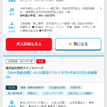
ルによってフルリモートOK！ 全国47…
勤務地
※給与前払いも可♪※ ＜一都三県＞ 月給25万円以上 ※固定残業
代：20時間分を月3万2383円以上含む ＜関…
給与
初年度の年収：
300～600万円
【未経験・第二新卒・正社員デビュー歓迎！推し活好き20代が
活躍中♪】◆VTuber・ゲーム・アニメ・声優・動画・デザイン等
対象と
に興味のある方 ◆学歴不問
なる方
求人詳細を見る
気になる
志望動機・自己PR不要
株式会社悟空テクノロジーズ
【Web系総合職】#U-32限定#フルリモ可#年休125日#未経験
OK
正社員
職種・業種未経験OK
完全週休2日制
学歴不問
第二新卒歓迎
転勤なし
リモートワーク可
女性のおしごと掲載中
★はじめての一人暮らし・上京も応援！（上京支援あり） ★転
勤なし ★UIターン歓迎 ★東京／神奈川…
勤務地