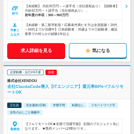
【未経験】 月給30万円～＋諸手当（当社規程あり） 【経験者】
月給42万円～＋諸手当（当社規程あり） …
給与
初年度の年収：
360～960万円
【未経験・第二新卒歓迎！応募条件満たす方は全員面接！20代
～60代までが活躍中】◎未経験者：35歳まで※◎経験者：建設
対象と
業界での何らかの経験1年以上
なる方
求人詳細を見る
気になる
志望動機・自己PR不要
株式会社XENDOU
全社ClaudaCode導入【ITエンジニア】還元率80%~/フルリモ
ートOK
正社員
完全週休2日制
学歴不問
転勤なし
リモートワーク可
女性のおしごと掲載中
【フルリモートOK★全国で活躍可能】 全国のプロジェクト先に
なります。 ★既存メンバーは9割がリモ…
勤務地