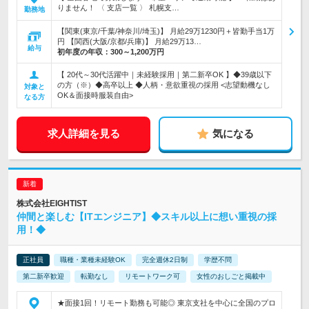
りません！ 〈 支店一覧 〉 札幌支…
勤務地
【関東(東京/千葉/神奈川/埼玉)】 月給29万1230円＋皆勤手当1万
円 【関西(大阪/京都/兵庫)】 月給29万13…
給与
初年度の年収：
300～1,200万円
【 20代～30代活躍中｜未経験採用｜第二新卒OK 】◆39歳以下
の方（※）◆高卒以上 ◆人柄・意欲重視の採用 <志望動機なし
対象と
OK＆面接時服装自由>
なる方
求人詳細を見る
気になる
株式会社EIGHTIST
仲間と楽しむ【ITエンジニア】◆スキル以上に想い重視の採
用！◆
正社員
職種・業種未経験OK
完全週休2日制
学歴不問
第二新卒歓迎
転勤なし
リモートワーク可
女性のおしごと掲載中
★面接1回！リモート勤務も可能◎ 東京支社を中心に全国のプロ