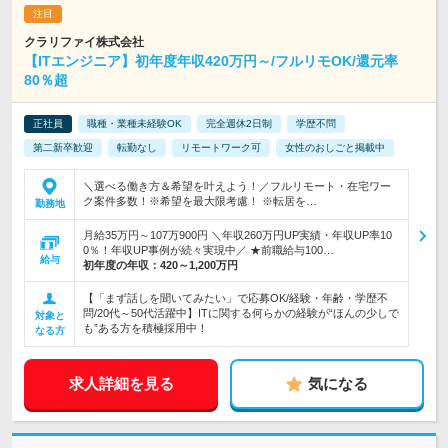
クラリファイ株式会社
【ITエンジニア】初年度年収420万円～/フルリモOK/還元率
80％超
正社員
職種・業種未経験OK
完全週休2日制
学歴不問
第二新卒歓迎
転勤なし
リモートワーク可
女性のおしごと掲載中
＼選べる働き方＆希望を叶えよう！／フルリモート・在宅ワー
ク案件多数！※希望を最大限考慮！ ※転居を…
勤務地
月給35万円～107万900円 ＼年収260万円UP実績・年収UP率10
0％！年収UP事例が続々実現中／ ★前職給与100…
給与
初年度の年収：
420～1,200万円
【「まず話しを聞いてみたい」で応募OK/経験・年齢・学歴不
問/20代～50代活躍中】ITに関する何らかの経験が“ほんの少しで
対象と
も”ある方を積極採用中！
なる方
求人詳細を見る
気になる