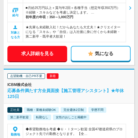
■月給25万円以上＋賞与年2回＋各種手当（想定年収350万円）
※経験・スキルなどを考慮し決定します。 …
給与
初年度の年収：
350～1,000万円
★先輩も未経験入社！だからあなたも大丈夫！★クリエイター
になる「スキル」や「自信」は入社後に身に付くから未経験・
対象と
第二新卒・既卒者大歓迎！
なる方
求人詳細を見る
気になる
志望動機・自己PR不要
ICBM株式会社
応募条件満たす方全員面接【施工管理アシスタント】★年休
125日
正社員
職種・業種未経験OK
完全週休2日制
学歴不問
第二新卒歓迎
転勤なし
女性のおしごと掲載中
◆希望勤務地を考慮 ◆Ｕ・Ｉターン歓迎 全国47都道府県のプロ
ジェクト先での勤務となります。 【全…
勤務地