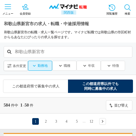
関西版
メニュー
会員登録
閲覧履歴
検索
和歌山県新宮市の求人・転職・中途採用情報
和歌山県新宮市の転職・求人一覧ページです。マイナビ転職では和歌山県の市区町村
からもあなたにぴったりの求人を探せます。
和歌山県新宮市
勤務地
職種
年収
特徴
条件変更
この都道府県
以外でも
この都道府県
で募集中の求人
同時に募集中の求人
584
1
50
件中
-
件
並び替え
1
2
3
4
5
12
…