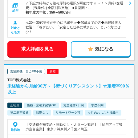
☆下記の給与から給与形態の選択が可能です☆ ＜１＞月給+交通
費+（残業代は全額別途支給） ■首都圏・…
給与
初年度の年収：
350～500万円
≪20～30代男性が中心に活躍中≫◆40歳までの方◆未経験者大
歓迎！「稼ぎたい」「安定した仕事に就きたい」という方はぜ
対象と
ひ！
なる方
求人詳細を見る
気になる
志望動機・自己PR不要
TOEI株式会社
未経験から月給30万～【街づくりアシスタント】☆定着率90％
以上
正社員
職種・業種未経験OK
完全週休2日制
学歴不問
第二新卒歓迎
転勤なし
リモートワーク可
女性のおしごと掲載中
【交通費全額支給・転勤なし・ＵIターン歓迎】 【給与アップ努
力宣言企業】 東京／神奈川／千葉／埼玉…
勤務地