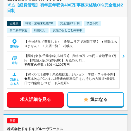
※△【経費管理】初年度年収例400万/事務未経験OK/完全週休2
日制
正社員
職種・業種未経験OK
完全週休2日制
学歴不問
第二新卒歓迎
転勤なし
女性のおしごと掲載中
【 全国各地で募集します！希望エリアで通勤可能 】 ▼転勤はあ
りません！ 〈 支店一覧 〉 札幌支…
勤務地
【関東(東京/千葉/神奈川/埼玉)】 月給29万1230円＋皆勤手当1万
円 【関西(大阪/京都/兵庫)】 月給29万13…
給与
初年度の年収：
300～1,200万円
【20~30代活躍中｜未経験歓迎ポジション｜学歴・スキル不問】
◆基本的なPCスキル&普通自動車免許をお持ちの方歓迎<最短3
対象と
日で内定出し/スピード入社可>
なる方
求人詳細を見る
気になる
株式会社ドキドキグルーヴワークス