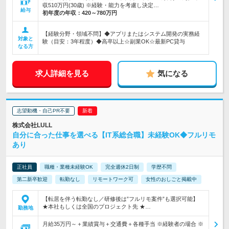
収510万円(30歳) ※経験・能力を考慮し決定…
給与
初年度の年収：
420～780万円
【経験分野・領域不問】◆アプリまたはシステム開発の実務経
対象と
験（目安：3年程度）◆高卒以上☆副業OK☆最新PC貸与
なる方
求人詳細を見る
気になる
志望動機・自己PR不要
株式会社LULL
自分に合った仕事を選べる【IT系総合職】未経験OK◆フルリモ
あり
正社員
職種・業種未経験OK
完全週休2日制
学歴不問
第二新卒歓迎
転勤なし
リモートワーク可
女性のおしごと掲載中
【転居を伴う転勤なし／研修後は”フルリモ案件”も選択可能】
★本社もしくは全国のプロジェクト先 ★…
勤務地
月給35万円～＋業績賞与＋交通費＋各種手当 ※経験者の場合 ※