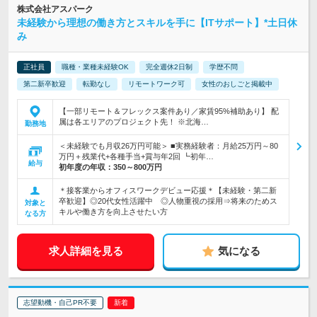
株式会社アスパーク
未経験から理想の働き方とスキルを手に【ITサポート】*土日休
み
正社員
職種・業種未経験OK
完全週休2日制
学歴不問
第二新卒歓迎
転勤なし
リモートワーク可
女性のおしごと掲載中
【一部リモート＆フレックス案件あり／家賃95%補助あり】 配
属は各エリアのプロジェクト先！ ※北海…
勤務地
＜未経験でも月収26万円可能＞ ■実務経験者：月給25万円～80
万円＋残業代+各種手当+賞与年2回 ┗初年…
給与
初年度の年収：
350～800万円
＊接客業からオフィスワークデビュー応援＊【未経験・第二新
卒歓迎】◎20代女性活躍中 ◎人物重視の採用⇒将来のためス
対象と
キルや働き方を向上させたい方
なる方
求人詳細を見る
気になる
志望動機・自己PR不要