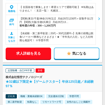
【 全国各地で募集します！希望エリアで通勤可能 】 ▼転勤はあ
りません！ 〈 支店一覧 〉 札幌支…
勤務地
【関東(東京/千葉/神奈川/埼玉)】 月給29万1230円＋皆勤手当1万
円 【関西(大阪/京都/兵庫)】 月給29万13…
給与
初年度の年収：
300～1,200万円
【未経験・第二新卒歓迎｜20代～30代活躍中♪】先輩の前職は飲
食/メーカー/事務などさまざま！★「半年先の入社」など入社時
対象と
期も相談可！ ※学歴不問
なる方
求人詳細を見る
気になる
志望動機・自己PR不要
株式会社悟空テクノロジーズ
★32歳以下限定★【ゲームテスター】年休125日超／未経験
97％
正社員
職種・業種未経験OK
完全週休2日制
学歴不問
第二新卒歓迎
転勤なし
リモートワーク可
女性のおしごと掲載中