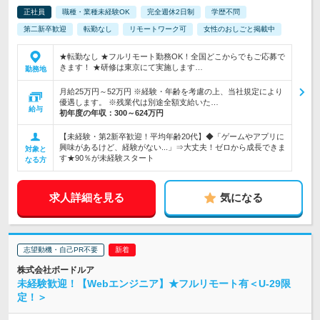
正社員
職種・業種未経験OK
完全週休2日制
学歴不問
第二新卒歓迎
転勤なし
リモートワーク可
女性のおしごと掲載中
★転勤なし ★フルリモート勤務OK！全国どこからでもご応募で
きます！ ★研修は東京にて実施します…
勤務地
月給25万円～52万円 ※経験・年齢を考慮の上、当社規定により
優遇します。 ※残業代は別途全額支給いた…
給与
初年度の年収：
300～624万円
【未経験・第2新卒歓迎！平均年齢20代】◆「ゲームやアプリに
興味があるけど、経験がない...」⇒大丈夫！ゼロから成長できま
対象と
す★90％が未経験スタート
なる方
求人詳細を見る
気になる
志望動機・自己PR不要
株式会社ボードルア
未経験歓迎！【Webエンジニア】★フルリモート有＜U-29限
定！＞