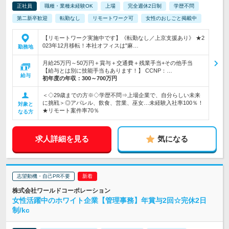
正社員
職種・業種未経験OK
上場
完全週休2日制
学歴不問
第二新卒歓迎
転勤なし
リモートワーク可
女性のおしごと掲載中
【リモートワーク実施中です】《転勤なし／上京支援あり》 ★2
023年12月移転！本社オフィスは"麻…
勤務地
月給25万円～50万円＋賞与＋交通費＋残業手当+その他手当
【給与とは別に技能手当もあります！】 CCNP：…
給与
初年度の年収：
300～700万円
＜◇29歳までの方※◇学歴不問⇒上場企業で、自分らしい未来
に挑戦＞◎アパレル、飲食、営業、巫女…未経験入社率100％！
対象と
★リモート案件率70％
なる方
求人詳細を見る
気になる
志望動機・自己PR不要
株式会社ワールドコーポレーション
女性活躍中のホワイト企業【管理事務】年賞与2回☆完休2日
制/kc