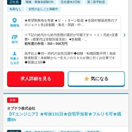
正社員
職種・業種未経験OK
完全週休2日制
第二新卒歓迎
転勤なし
女性のおしごと掲載中
★希望勤務地を考慮 ★Ｕ・Ｉターン歓迎 ★全国47都道府県のプ
ロジェクト先(首都圏・東北・関西・中…
勤務地
☆下記の給与から給与形態の選択が可能です☆ ＜１＞月給+交通
費+（残業代は全額別途支給） ■首都圏・…
給与
初年度の年収：
350～500万円
高卒以上◆20～30代の女性活躍中◆経験・転職回数不問！未経
験者歓迎！未経験から一生モノのスキルが身に付くお仕事です
対象と
◆面接は1回◆
なる方
求人詳細を見る
気になる
オプテラ株式会社
【ITエンジニア】★年休131日★住宅手当有★フルリモ可★残
業8h