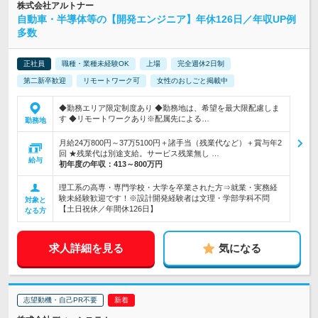
株式会社アルトナー
自動車・半導体等の【開発エンジニア】年休126日／年収UP例
多数
正社員
職種・業種未経験OK
上場
完全週休2日制
第二新卒歓迎
リモートワーク可
女性のおしごと掲載中
◆勤務エリア限定制度あり ◆勤務地は、希望を最大限配慮しま
す ◆リモートワークあり※配属先による…
勤務地
月給24万800円～37万5100円＋諸手当（残業代など）＋賞与年2
回 ★残業代は別途支給。サービス残業無し …
給与
初年度の年収：
413～800万円
理工系の高専・専門学校・大学を卒業された方⇒就業・実務経
験未経験歓迎です！※設計開発経験者は文理・学部学科不問
対象と
【土日祝休／年間休126日】
なる方
求人詳細を見る
気になる
志望動機・自己PR不要