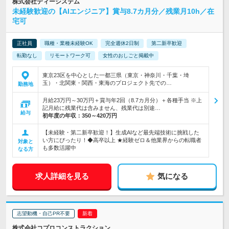
株式会社ディーシステム
未経験歓迎の【AIエンジニア】賞与8.7カ月分／残業月10h／在
宅可
正社員
職種・業種未経験OK
完全週休2日制
第二新卒歓迎
転勤なし
リモートワーク可
女性のおしごと掲載中
東京23区を中心とした一都三県（東京・神奈川・千葉・埼
玉）・北関東・関西・東海のプロジェクト先での…
勤務地
月給23万円～30万円＋賞与年2回（8.7カ月分）＋各種手当 ※上
記月給に残業代は含みません、残業代は別途…
給与
初年度の年収：
350～420万円
【未経験・第二新卒歓迎！】生成AIなど最先端技術に挑戦した
い方にぴったり！◆高卒以上 ★経験ゼロ＆他業界からの転職者
対象と
も多数活躍中
なる方
求人詳細を見る
気になる
志望動機・自己PR不要
株式会社コプロコンストラクション