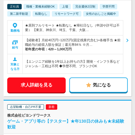
正社員
職種・業種未経験OK
上場
完全週休2日制
学歴不問
第二新卒歓迎
転勤なし
リモートワーク可
女性のおしごと掲載中
★原則フルリモート ★転勤なし ★帰社日なし（申請や許可は不
要） 【東京、神奈川、埼玉、千葉、大阪…
勤務地
【経験者】月給40万円~120万円(固定残業代含む)+各種手当 ★前
職給与の総収入額を保証｜還元率84％ ※月…
給与
初年度の年収：
420～1,000万円
【エンジニア経験を1年以上お持ちの方】開発・インフラ系など
対象と
ジャンル・工程は不問 ◆学歴不問、ブランクOK
なる方
求人詳細を見る
気になる
志望動機・自己PR不要
株式会社ビヨンドワークス
ゲーム・アプリ等の【テスター】★年130日の休みも★未経験
歓迎