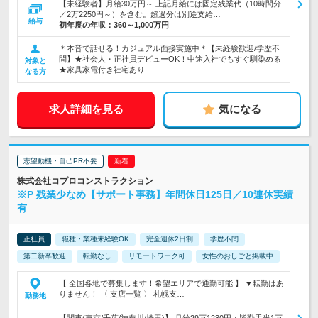
【未経験者】月給30万円～ 上記月給には固定残業代（10時間分
／2万2250円～）を含む。超過分は別途支給…
給与
初年度の年収：
360～1,000万円
＊本音で話せる！カジュアル面接実施中＊【未経験歓迎/学歴不
問】★社会人・正社員デビューOK！中途入社でもすぐ馴染める
対象と
★家具家電付き社宅あり
なる方
求人詳細を見る
気になる
志望動機・自己PR不要
株式会社コプロコンストラクション
※P 残業少なめ【サポート事務】年間休日125日／10連休実績
有
正社員
職種・業種未経験OK
完全週休2日制
学歴不問
第二新卒歓迎
転勤なし
リモートワーク可
女性のおしごと掲載中
【 全国各地で募集します！希望エリアで通勤可能 】 ▼転勤はあ
りません！ 〈 支店一覧 〉 札幌支…
勤務地