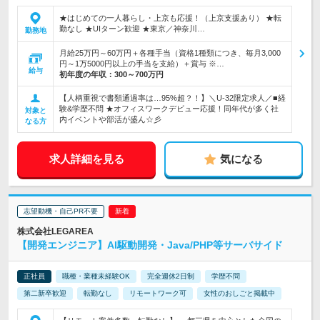
★はじめての一人暮らし・上京も応援！（上京支援あり） ★転
勤なし ★UIターン歓迎 ★東京／神奈川…
勤務地
月給25万円～60万円＋各種手当（資格1種類につき、毎月3,000
円～1万5000円以上の手当を支給）＋賞与 ※…
給与
初年度の年収：
300～700万円
【人柄重視で書類通過率は…95%超？！】＼U-32限定求人／■経
験&学歴不問 ★オフィスワークデビュー応援！同年代が多く社
対象と
内イベントや部活が盛ん☆彡
なる方
求人詳細を見る
気になる
志望動機・自己PR不要
株式会社LEGAREA
【開発エンジニア】AI駆動開発・Java/PHP等サーバサイド
正社員
職種・業種未経験OK
完全週休2日制
学歴不問
第二新卒歓迎
転勤なし
リモートワーク可
女性のおしごと掲載中