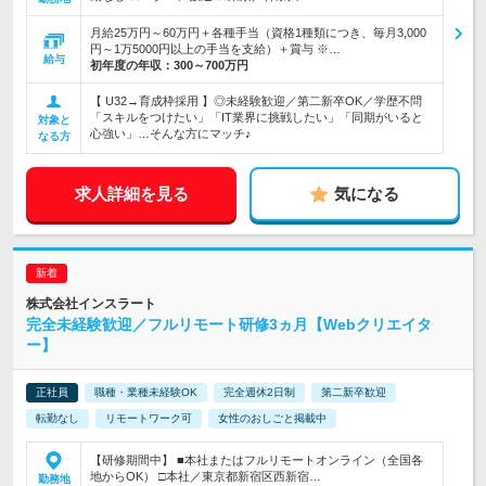
月給25万円～60万円＋各種手当（資格1種類につき、毎月3,000
円～1万5000円以上の手当を支給）＋賞与 ※…
給与
初年度の年収：
300～700万円
【 U32→育成枠採用 】◎未経験歓迎／第二新卒OK／学歴不問
「スキルをつけたい」「IT業界に挑戦したい」「同期がいると
対象と
心強い」…そんな方にマッチ♪
なる方
求人詳細を見る
気になる
株式会社インスラート
完全未経験歓迎／フルリモート研修3ヵ月【Webクリエイタ
ー】
正社員
職種・業種未経験OK
完全週休2日制
第二新卒歓迎
転勤なし
リモートワーク可
女性のおしごと掲載中
【研修期間中】 ■本社またはフルリモートオンライン（全国各
地からOK） □本社／東京都新宿区西新宿…
勤務地