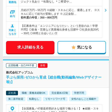
ジェクト先あり ＊転勤なし ＊ご希望や…
勤務地
月給27万円～55万円 ※経験・スキルに応じ、優遇します。 ※ス
キルに応じて給与が変動します ※上記金額…
給与
初年度の年収：
350～800万円
【応募条件は「エンジニアになりたい」という意欲のみ！学歴
不問】◎飲食・営業など異業種出身者も活躍中 ◎社員全員20代
対象と
～30代 ◎仲間と出会いたい方
なる方
求人詳細を見る
気になる
志望動機・自己PR不要
株式会社アップコム
手ぶら採用♪ゼロから育成【総合職(動画編集/Webデザイナー
等)】
正社員
職種・業種未経験OK
完全週休2日制
学歴不問
第二新卒歓迎
転勤なし
リモートワーク可
女性のおしごと掲載中
【全国募集／47都道府県好きな場所で働ける！】 ★経験・スキ