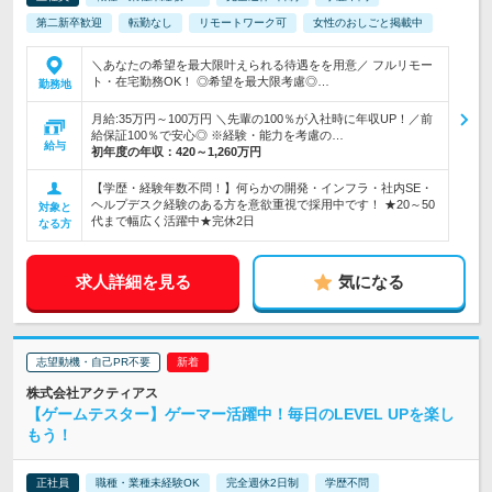
第二新卒歓迎
転勤なし
リモートワーク可
女性のおしごと掲載中
＼あなたの希望を最大限叶えられる待遇をを用意／ フルリモー
ト・在宅勤務OK！ ◎希望を最大限考慮◎…
勤務地
月給:35万円～100万円 ＼先輩の100％が入社時に年収UP！／前
給保証100％で安心◎ ※経験・能力を考慮の…
給与
初年度の年収：
420～1,260万円
【学歴・経験年数不問！】何らかの開発・インフラ・社内SE・
ヘルプデスク経験のある方を意欲重視で採用中です！ ★20～50
対象と
代まで幅広く活躍中★完休2日
なる方
求人詳細を見る
気になる
志望動機・自己PR不要
株式会社アクティアス
【ゲームテスター】ゲーマー活躍中！毎日のLEVEL UPを楽し
もう！
正社員
職種・業種未経験OK
完全週休2日制
学歴不問