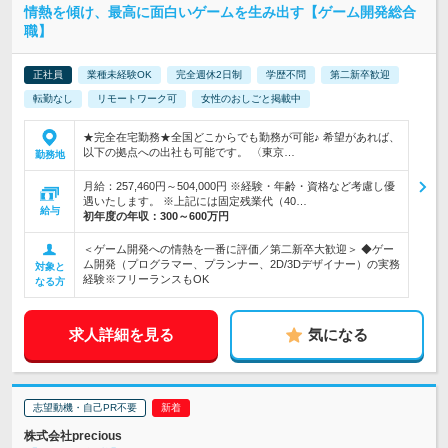
情熱を傾け、最高に面白いゲームを生み出す【ゲーム開発総合
職】
正社員
業種未経験OK
完全週休2日制
学歴不問
第二新卒歓迎
転勤なし
リモートワーク可
女性のおしごと掲載中
★完全在宅勤務★全国どこからでも勤務が可能♪ 希望があれば、
以下の拠点への出社も可能です。 〈東京…
勤務地
月給：257,460円～504,000円 ※経験・年齢・資格など考慮し優
遇いたします。 ※上記には固定残業代（40…
給与
初年度の年収：
300～600万円
＜ゲーム開発への情熱を一番に評価／第二新卒大歓迎＞ ◆ゲー
ム開発（プログラマー、プランナー、2D/3Dデザイナー）の実務
対象と
経験※フリーランスもOK
なる方
求人詳細を見る
気になる
志望動機・自己PR不要
株式会社precious