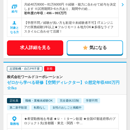
月給40万8000～81万6000円 ※経験・能力に合わせて給与を決定
します ※試用期間3~6カ月あり、期間中の給…
給与
初年度の年収：
496～993万円
【学歴不問／経験が浅い方も歓迎※未経験者不可】ITエンジニ
アの実務経験1年以上★フルリモート＆地方OK★多様なライフ
対象と
スタイルに合わせて活躍！
なる方
求人詳細を見る
気になる
志望動機・自己PR不要
株式会社ワールドコーポレーション
ゼロから学べる研修【空間ディレクター】☆想定年収480万円
☆/kc
正社員
職種・業種未経験OK
完全週休2日制
学歴不問
第二新卒歓迎
転勤なし
女性のおしごと掲載中
★希望勤務地を考慮 ★Ｕ・Ｉターン歓迎 ★全国47都道府県のプ
ロジェクト先(首都圏・東北・関西・中…
勤務地