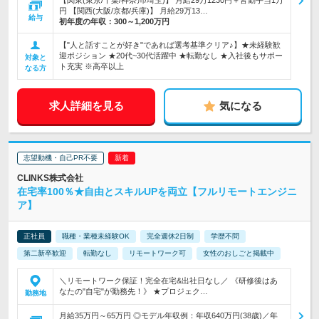
【関東(東京/千葉/神奈川/埼玉)】 月給29万1230円＋皆勤手当1万
円 【関西(大阪/京都/兵庫)】 月給29万13…
給与
初年度の年収：
300～1,200万円
【"人と話すことが好き"であれば選考基準クリア♪】★未経験歓
迎ポジション ★20代~30代活躍中 ★転勤なし ★入社後もサポー
対象と
ト充実 ※高卒以上
なる方
求人詳細を見る
気になる
志望動機・自己PR不要
CLINKS株式会社
在宅率100％★自由とスキルUPを両立【フルリモートエンジニ
ア】
正社員
職種・業種未経験OK
完全週休2日制
学歴不問
第二新卒歓迎
転勤なし
リモートワーク可
女性のおしごと掲載中
＼リモートワーク保証！完全在宅&出社日なし／ 《研修後はあ
なたの"自宅"が勤務先！》 ★プロジェク…
勤務地
月給35万円～65万円 ◎モデル年収例：年収640万円(38歳)／年