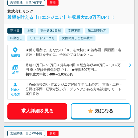
志望動機・自己PR不要
株式会社リンク
希望を叶える【ITエンジニア】年収最大250万円UP！！
正社員
上場
完全週休2日制
学歴不問
第二新卒歓迎
転勤なし
リモートワーク可
女性のおしごと掲載中
★働く場所は、あなたの「今」を大切に★ 首都圏・関西圏・名
古屋・福岡を中心に、全国のプロジェクト…
勤務地
月給31万円～51万円＋賞与年3回 ※想定年収400万円～1,032万
円 ※上記は最低保証額です。 ★年間300万円…
給与
初年度の年収：
400～1,032万円
【Web面接OK・ITエンジニア経験半年以上の方】 言語・工程・
分野は不問！経験が浅い方、ブランクがある方も歓迎/リモート
対象と
案件多数
なる方
求人詳細を見る
気になる
志望動機・自己PR不要