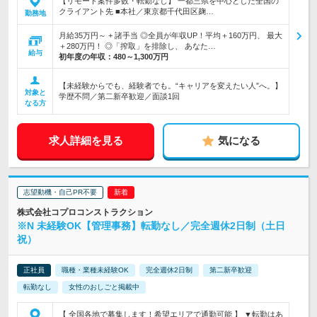
【リモート案件多数・転勤なし】 一都三県を中心とした全国の
クライアント先 ■本社／東京都千代田区麹…
勤務地
月給35万円～ + 諸手当 ◎全員が年収UP！平均＋160万円、 最大
＋280万円！ ◎「搾取」を排除し、 あなた…
給与
初年度の年収：
480～1,300万円
【未経験からでも、経験者でも。“キャリアを変えたい人”へ。】
対象と
学歴不問／第二新卒歓迎／面談1回
なる方
求人詳細を見る
気になる
志望動機・自己PR不要
株式会社コプロコンストラクション
※N 未経験OK【管理事務】転勤なし／完全週休2日制（土日
祝）
正社員
職種・業種未経験OK
完全週休2日制
第二新卒歓迎
転勤なし
女性のおしごと掲載中
【 全国各地で募集します！希望エリアで通勤可能 】 ▼転勤はあ