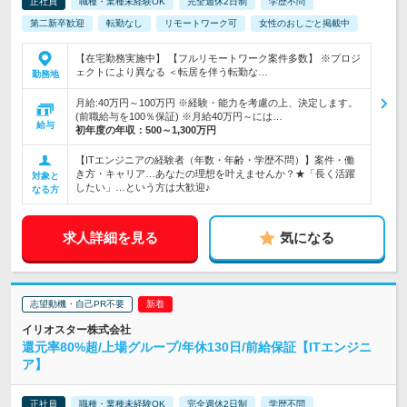
正社員
職種・業種未経験OK
完全週休2日制
学歴不問
第二新卒歓迎
転勤なし
リモートワーク可
女性のおしごと掲載中
【在宅勤務実施中】 【フルリモートワーク案件多数】 ※プロジ
ェクトにより異なる ＜転居を伴う転勤な…
勤務地
月給:40万円～100万円 ※経験・能力を考慮の上、決定します。
(前職給与を100％保証) ※月給40万円～には…
給与
初年度の年収：
500～1,300万円
【ITエンジニアの経験者（年数・年齢・学歴不問）】案件・働
き方・キャリア…あなたの理想を叶えませんか？★「長く活躍
対象と
したい」…という方は大歓迎♪
なる方
求人詳細を見る
気になる
志望動機・自己PR不要
イリオスター株式会社
還元率80%超/上場グループ/年休130日/前給保証【ITエンジニ
ア】
正社員
職種・業種未経験OK
完全週休2日制
学歴不問