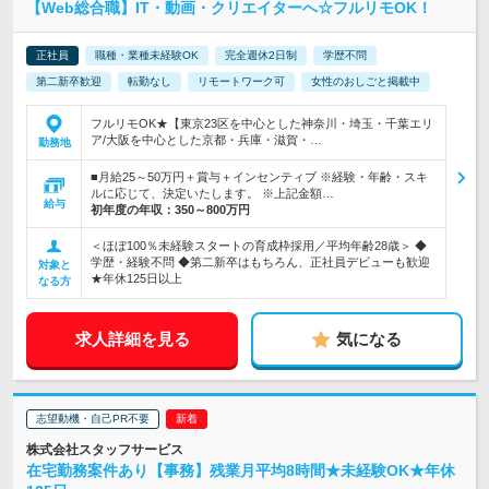
【Web総合職】IT・動画・クリエイターへ☆フルリモOK！
正社員
職種・業種未経験OK
完全週休2日制
学歴不問
第二新卒歓迎
転勤なし
リモートワーク可
女性のおしごと掲載中
フルリモOK★【東京23区を中心とした神奈川・埼玉・千葉エリ
ア/大阪を中心とした京都・兵庫・滋賀・…
勤務地
■月給25～50万円＋賞与＋インセンティブ ※経験・年齢・スキ
ルに応じて、決定いたします。 ※上記金額…
給与
初年度の年収：
350～800万円
＜ほぼ100％未経験スタートの育成枠採用／平均年齢28歳＞ ◆
学歴・経験不問 ◆第二新卒はもちろん、正社員デビューも歓迎
対象と
★年休125日以上
なる方
求人詳細を見る
気になる
志望動機・自己PR不要
株式会社スタッフサービス
在宅勤務案件あり【事務】残業月平均8時間★未経験OK★年休