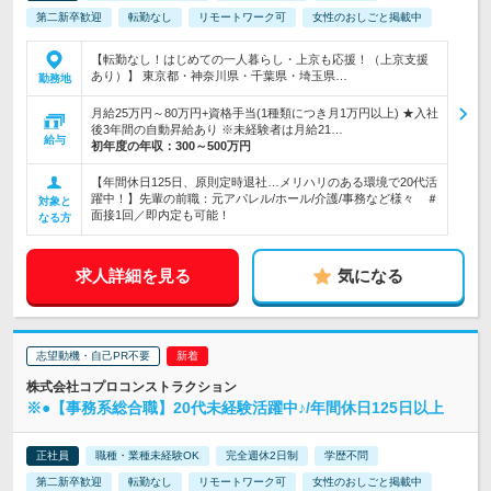
第二新卒歓迎
転勤なし
リモートワーク可
女性のおしごと掲載中
【転勤なし！はじめての一人暮らし・上京も応援！（上京支援
あり）】 東京都・神奈川県・千葉県・埼玉県…
勤務地
月給25万円～80万円+資格手当(1種類につき月1万円以上) ★入社
後3年間の自動昇給あり ※未経験者は月給21…
給与
初年度の年収：
300～500万円
【年間休日125日、原則定時退社…メリハリのある環境で20代活
躍中！】先輩の前職：元アパレル/ホール/介護/事務など様々 ＃
対象と
面接1回／即内定も可能！
なる方
求人詳細を見る
気になる
志望動機・自己PR不要
株式会社コプロコンストラクション
※●【事務系総合職】20代未経験活躍中♪/年間休日125日以上
正社員
職種・業種未経験OK
完全週休2日制
学歴不問
第二新卒歓迎
転勤なし
リモートワーク可
女性のおしごと掲載中