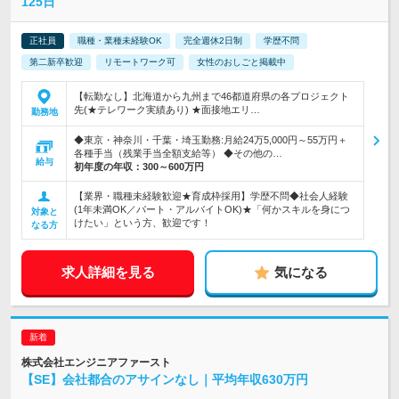
125日
正社員
職種・業種未経験OK
完全週休2日制
学歴不問
第二新卒歓迎
リモートワーク可
女性のおしごと掲載中
【転勤なし】北海道から九州まで46都道府県の各プロジェクト
先(★テレワーク実績あり) ★面接地エリ…
勤務地
◆東京・神奈川・千葉・埼玉勤務:月給24万5,000円～55万円＋
各種手当（残業手当全額支給等） ◆その他の…
給与
初年度の年収：
300～600万円
【業界・職種未経験歓迎★育成枠採用】学歴不問◆社会人経験
(1年未満OK／パート・アルバイトOK)★「何かスキルを身につ
対象と
けたい」という方、歓迎です！
なる方
求人詳細を見る
気になる
株式会社エンジニアファースト
【SE】会社都合のアサインなし｜平均年収630万円