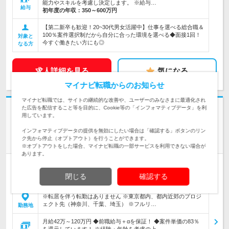
能力やスキルを考慮し決定します。 ※給与…
給与
初年度の年収：
350～600万円
【第二新卒も歓迎！20~30代男女活躍中】仕事を選べる総合職＆
100％案件選択制だから自分に合った環境を選べる◆面接1回！
対象と
今すぐ働きたい方にも◎
なる方
求人詳細を見る
気になる
マイナビ転職からのお知らせ
マイナビ転職では、サイトの継続的な改善や、ユーザーのみなさまに最適化され
た広告を配信すること等を目的に、Cookie等の「インフォマティブデータ」を利
志望動機・自己PR不要
用しています。
株式会社アイ・ディ・エイチ
インフォマティブデータの提供を無効にしたい場合は「確認する」ボタンのリン
案件選択制【インフラエンジニア】残業少なめ／帰社日・日報
ク先から停止（オプトアウト）を行うことができます。
なし
※オプトアウトをした場合、マイナビ転職の一部サービスを利用できない場合が
あります。
正社員
完全週休2日制
学歴不問
転勤なし
リモートワーク可
閉じる
確認する
女性のおしごと掲載中
※転居を伴う転勤はありません ※東京都内、都内近郊のプロジ
ェクト先（神奈川、千葉、埼玉） ※フルリ…
勤務地
月給42万～120万円 ◆前職給与＋αを保証！ ◆案件単価の83％