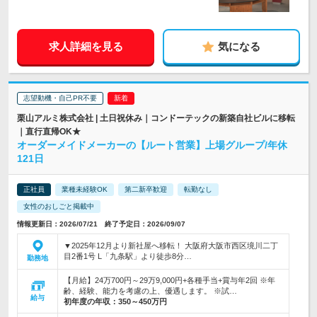
求人詳細を見る
気になる
志望動機・自己PR不要
栗山アルミ株式会社 | 土日祝休み｜コンドーテックの新築自社ビルに移転
｜直行直帰OK★
オーダーメイドメーカーの【ルート営業】上場グループ/年休
121日
正社員
業種未経験OK
第二新卒歓迎
転勤なし
女性のおしごと掲載中
情報更新日：2026/07/21 終了予定日：2026/09/07
▼2025年12月より新社屋へ移転！ 大阪府大阪市西区境川二丁
目2番1号 L「九条駅」より徒歩8分…
勤務地
【月給】24万700円～29万9,000円+各種手当+賞与年2回 ※年
齢、経験、能力を考慮の上、優遇します。 ※試…
給与
初年度の年収：
350～450万円