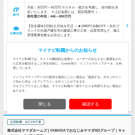
月給：30万円～56万円 ※スキル・能力を考慮し、給与額を決
定いたします。 ※上記金額には、固定残業代（…
給与
初年度の年収：
446～800万円
【完全週休2日制(土日休み可)】＜★18時PC自動OFF＞自社ブ
ランドの分譲戸建住宅の建築工事の工程・品質管理など、施工
仕事内容
管理業務全般をお任せします。
【未経験・第二新卒歓迎！経験者はもちろん優遇！】◆高卒以
上◆普通免許(AT可)★年間賞与300万円以上の実績★有給休暇
マイナビ転職からのお知らせ
対象と
とは別にリフレッシュ休暇あり
なる方
マイナビ転職では、サイトの継続的な改善や、ユーザーのみなさまに最適化され
た広告を配信すること等を目的に、Cookie等の「インフォマティブデータ」を利
企業データ
用しています。
設立：1981年5月／従業員数：1,774人／本社所在
地：東京都
インフォマティブデータの提供を無効にしたい場合は「確認する」ボタンのリン
ク先から停止（オプトアウト）を行うことができます。
※オプトアウトをした場合、マイナビ転職の一部サービスを利用できない場合が
あります。
求人詳細を見る
気になる
閉じる
確認する
志望動機・自己PR不要
株式会社ヤマダホームズ | YAMADAでおなじみヤマダHDグループ｜キャ