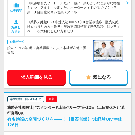
《既存取引先フォロー》軽い・強い・柔らかいなど多彩な特性
をもつ「アルミ」を用いた、オーダーメイドのモノづくり営
仕事内容
業 ★自由度の高い営業スタイル
《業界未経験OK！中途入社100%！》■営業や接客・販売の経
験をお持ちの方※業界・年数不問◎子育て世代活躍中◎プライ
対象と
ベートを大切にしたい方もぜひ！
なる方
企業データ
設立：1958年9月／従業員数：76人／本社所在地：愛
知県
求人詳細を見る
気になる
志望動機・自己PR不要
株式会社淡陶社 | *スタンダード上場グループ*完休2日（土日祝休み）*直
行直帰OK
有名施設の空間づくりを――！【提案営業】*未経験OK*年休
126日