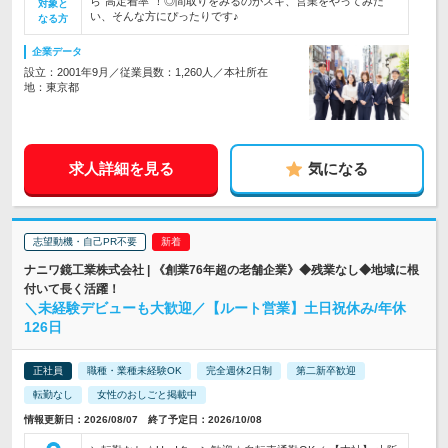
ら"高定着率"！◎間取りをみるのがスキ、営業をやってみた
対象と
い、そんな方にぴったりです♪
なる方
企業データ
設立：2001年9月／従業員数：1,260人／本社所在
地：東京都
求人詳細を見る
気になる
志望動機・自己PR不要
ナニワ鏡工業株式会社 | 《創業76年超の老舗企業》◆残業なし◆地域に根
付いて長く活躍！
＼未経験デビューも大歓迎／【ルート営業】土日祝休み/年休
126日
正社員
職種・業種未経験OK
完全週休2日制
第二新卒歓迎
転勤なし
女性のおしごと掲載中
情報更新日：2026/08/07 終了予定日：2026/10/08