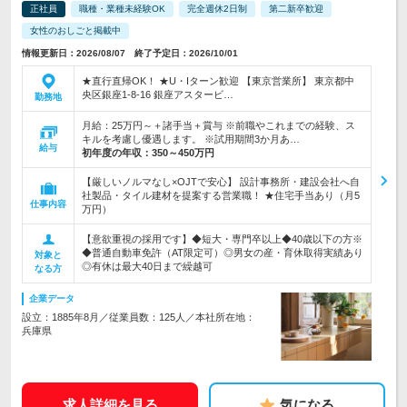
正社員
職種・業種未経験OK
完全週休2日制
第二新卒歓迎
女性のおしごと掲載中
情報更新日：2026/08/07 終了予定日：2026/10/01
★直行直帰OK！ ★U・Iターン歓迎 【東京営業所】 東京都中
央区銀座1-8-16 銀座アスタービ…
勤務地
月給：25万円～＋諸手当＋賞与 ※前職やこれまでの経験、ス
キルを考慮し優遇します。 ※試用期間3か月あ…
給与
初年度の年収：
350～450万円
【厳しいノルマなし×OJTで安心】 設計事務所・建設会社へ自
社製品・タイル建材を提案する営業職！ ★住宅手当あり（月5
仕事内容
万円）
【意欲重視の採用です】◆短大・専門卒以上◆40歳以下の方※
◆普通自動車免許（AT限定可）◎男女の産・育休取得実績あり
対象と
◎有休は最大40日まで繰越可
なる方
企業データ
設立：1885年8月／従業員数：125人／本社所在地：
兵庫県
求人詳細を見る
気になる