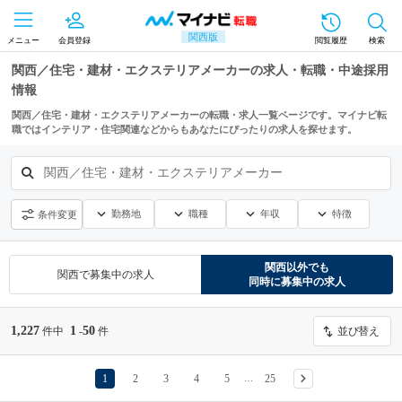
関西版
メニュー
会員登録
閲覧履歴
検索
関西／住宅・建材・エクステリアメーカーの求人・転職・中途採用
情報
関西／住宅・建材・エクステリアメーカーの転職・求人一覧ページです。マイナビ転
職ではインテリア・住宅関連などからもあなたにぴったりの求人を探せます。
関西／住宅・建材・エクステリアメーカー
勤務地
職種
年収
特徴
条件変更
関西
以外でも
関西
で募集中の求人
同時に募集中の求人
1,227
1
50
件中
-
件
並び替え
1
2
3
4
5
25
…