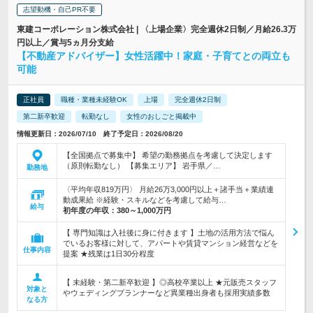
志望動機・自己PR不要
東建コーポレーション株式会社 | 〈上場企業〉完全週休2日制／月給26.3万
円以上／賞与5ヵ月分支給
【不動産アドバイザー】女性活躍中！家庭・子育てとの両立も
可能
正社員
職種・業種未経験OK
上場
完全週休2日制
第二新卒歓迎
転勤なし
女性のおしごと掲載中
情報更新日：2026/07/10 終了予定日：2026/08/20
【全国拠点で募集中】 希望の勤務拠点を考慮して決定します
（原則転勤なし） 【募集エリア】 岩手県／…
勤務地
〈平均年収819万円〉 月給26万3,000円以上＋諸手当＋業績連
動成果給 ※経験・スキルなどを考慮して給与…
給与
初年度の年収：
380～1,000万円
【 専門知識は入社後に身に付きます 】土地の活用方法で悩ん
でいるお客様に対して、アパートや賃貸マンション経営などを
仕事内容
提案 ★残業は1日30分程度
【 未経験・第二新卒歓迎 】◎高校卒業以上 ★元販売スタッフ
対象と
やウェディングプランナーなど異業種出身者も採用実績多数
なる方