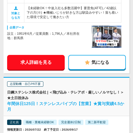
【未経験OK！中途入社も多数活躍中】要普免(AT可)／42歳以
下の方(※) ★機械いじりが好きな方は馴染みやすい！落ち着い
対象と
た環境で安定して働きたい方
なる方
企業データ
設立：1951年6月／従業員数：1,796人／本社所在
地：群馬県
求人詳細を見る
気になる
志望動機・自己PR不要
日鋼ステンレス株式会社 | ＜飛び込み・テレアポ・厳しいノルマなし！＞
★土日祝休み
年間休日125日！ステンレスパイプの【営業】★賞与実績4.5か
月
正社員
職種・業種未経験OK
完全週休2日制
第二新卒歓迎
情報更新日：2026/07/22 終了予定日：2026/09/17