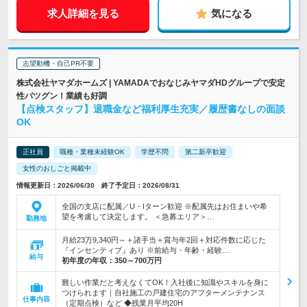
求人詳細を見る
気になる
志望動機・自己PR不要
株式会社ヤマダホームズ | YAMADAでおなじみヤマダHDグループで安定
性バツグン！業績も好調
【点検スタッフ】退職金など福利厚生充実／履歴書なしの面談
OK
正社員
職種・業種未経験OK
学歴不問
第二新卒歓迎
女性のおしごと掲載中
情報更新日：2026/06/30 終了予定日：2026/08/31
全国の支店に配属／U・Iターン歓迎 ※配属先はお住まいや希
望を考慮して決定します。 ＜急募エリア＞…
勤務地
月給23万9,340円～＋諸手当＋賞与年2回＋対応件数に応じた
『インセンティブ』あり ※前給与・年齢・経験…
給与
初年度の年収：
350～700万円
難しい作業だと考えなくてOK！入社後に知識やスキルを身に
つけられます｜自社施工の戸建住宅のアフターメンテナンス
仕事内容
（定期点検）など ◆残業月平均20H