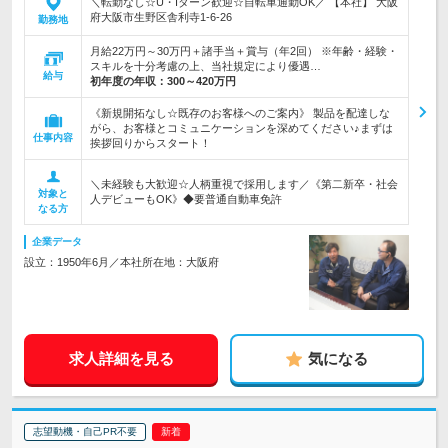
＼転勤なし☆U・Iターン歓迎☆自転車通勤OK／ 【本社】 大阪
府大阪市生野区舎利寺1-6-26
勤務地
月給22万円～30万円＋諸手当＋賞与（年2回） ※年齢・経験・
スキルを十分考慮の上、当社規定により優遇…
給与
初年度の年収：
300～420万円
《新規開拓なし☆既存のお客様へのご案内》 製品を配達しな
がら、お客様とコミュニケーションを深めてください♪まずは
仕事内容
挨拶回りからスタート！
＼未経験も大歓迎☆人柄重視で採用します／《第二新卒・社会
対象と
人デビューもOK》◆要普通自動車免許
なる方
企業データ
設立：1950年6月／本社所在地：大阪府
求人詳細を見る
気になる
志望動機・自己PR不要