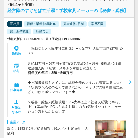
回(6.4ヶ月実績)
経営陣のすぐそばで活躍＊学校家具メーカーの【秘書・総務】
正社員
職種・業種未経験OK
完全週休2日制
学歴不問
第二新卒歓迎
転勤なし
情報更新日：2026/07/08 終了予定日：2026/09/07
【転勤なし／大阪本社に配属】 ■大阪本社 大阪市西区靱本町2-
3-8
勤務地
月給22万円～30万円＋賞与(支給実績6.4ヶ月分) ※残業代は別
途全額支給 ※経験・スキルを考慮し決定しま…
給与
初年度の年収：
350～500万円
◆＊秘書業務をメインに、総務全般のスキルも着実に身につく
＊役員や代表者の近くで働きながら、キャリアの幅を自然に広
仕事内容
げていけるポジションです＊◆
＼秘書・総務未経験歓迎！／●大卒以上／社会人経験（3年以
上）●基本的なPCスキルをお持ちの方●気配りやコミュニケー
対象と
ション力を活かしたい方
なる方
企業データ
設立：1953年3月／従業員数：91人／本社所在地：大
阪府