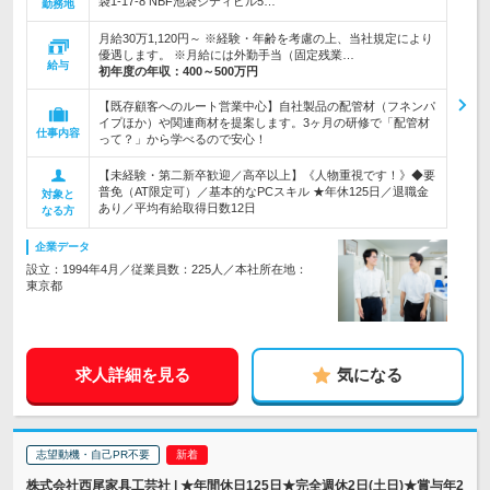
袋1-17-8 NBF池袋シティビル5…
勤務地
月給30万1,120円～ ※経験・年齢を考慮の上、当社規定により
優遇します。 ※月給には外勤手当（固定残業…
給与
初年度の年収：
400～500万円
【既存顧客へのルート営業中心】自社製品の配管材（フネンパ
イプほか）や関連商材を提案します。3ヶ月の研修で「配管材
仕事内容
って？」から学べるので安心！
【未経験・第二新卒歓迎／高卒以上】《人物重視です！》◆要
普免（AT限定可）／基本的なPCスキル ★年休125日／退職金
対象と
あり／平均有給取得日数12日
なる方
企業データ
設立：1994年4月／従業員数：225人／本社所在地：
東京都
求人詳細を見る
気になる
志望動機・自己PR不要
株式会社西尾家具工芸社 | ★年間休日125日★完全週休2日(土日)★賞与年2