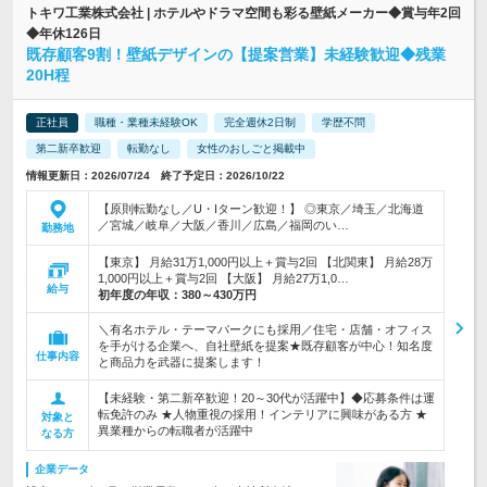
トキワ工業株式会社 | ホテルやドラマ空間も彩る壁紙メーカー◆賞与年2回
◆年休126日
既存顧客9割！壁紙デザインの【提案営業】未経験歓迎◆残業
20H程
正社員
職種・業種未経験OK
完全週休2日制
学歴不問
第二新卒歓迎
転勤なし
女性のおしごと掲載中
情報更新日：2026/07/24 終了予定日：2026/10/22
【原則転勤なし／U・Iターン歓迎！】 ◎東京／埼玉／北海道
／宮城／岐阜／大阪／香川／広島／福岡のい…
勤務地
【東京】 月給31万1,000円以上＋賞与2回 【北関東】 月給28万
1,000円以上＋賞与2回 【大阪】 月給27万1,0…
給与
初年度の年収：
380～430万円
＼有名ホテル・テーマパークにも採用／住宅・店舗・オフィス
を手がける企業へ、自社壁紙を提案★既存顧客が中心！知名度
仕事内容
と商品力を武器に提案します！
【未経験・第二新卒歓迎！20～30代が活躍中】◆応募条件は運
転免許のみ ★人物重視の採用！インテリアに興味がある方 ★
対象と
異業種からの転職者が活躍中
なる方
企業データ