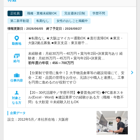
正社員
職種・業種未経験OK
完全週休2日制
学歴不問
第二新卒歓迎
転勤なし
女性のおしごと掲載中
情報更新日：2026/06/05 終了予定日：2026/08/27
★転勤なし ★大阪はマイカー通勤OK ★直行直帰OK ★東京・
大阪2拠点募集 ■東京支店：東京都千…
勤務地
未経験者：月給30万円～40万円＋賞与年2回+決算賞与あり 経
験者：月給35万円～45万円＋賞与年2回+決算賞…
給与
初年度の年収：
456～700万円
【分業制で管理に集中！】大手物流倉庫等の建設現場にて、安
全・工程・品質の管理をお任せ。元請けや職人と連携し、工事
仕事内容
を円滑に進めるのが役割です◎
【20～30代活躍中／学歴不問】◆要普免(AT可) ◆PC基本スキ
ル(Excel・Word) ★建設業界での経験がある方（職種・年数不
対象と
問）を大歓迎 ※未経験入社もOK
なる方
企業データ
設立：2012年5月／本社所在地：大阪府