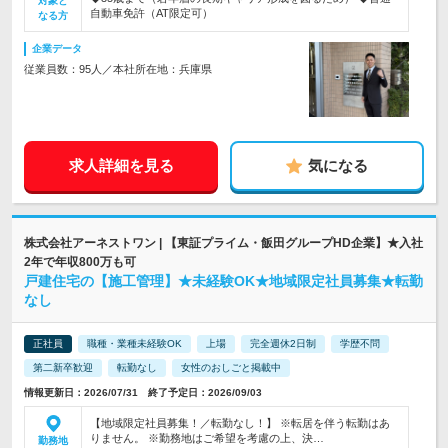
対象と
自動車免許（AT限定可）
なる方
企業データ
従業員数：95人／本社所在地：兵庫県
求人詳細を見る
気になる
株式会社アーネストワン | 【東証プライム・飯田グループHD企業】★入社
2年で年収800万も可
戸建住宅の【施工管理】★未経験OK★地域限定社員募集★転勤
なし
正社員
職種・業種未経験OK
上場
完全週休2日制
学歴不問
第二新卒歓迎
転勤なし
女性のおしごと掲載中
情報更新日：2026/07/31 終了予定日：2026/09/03
【地域限定社員募集！／転勤なし！】 ※転居を伴う転勤はあ
りません。 ※勤務地はご希望を考慮の上、決…
勤務地