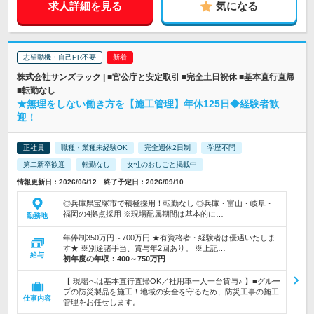
求人詳細を見る
気になる
志望動機・自己PR不要
株式会社サンズラック | ■官公庁と安定取引 ■完全土日祝休 ■基本直行直帰
■転勤なし
★無理をしない働き方を【施工管理】年休125日◆経験者歓
迎！
正社員
職種・業種未経験OK
完全週休2日制
学歴不問
第二新卒歓迎
転勤なし
女性のおしごと掲載中
情報更新日：2026/06/12 終了予定日：2026/09/10
◎兵庫県宝塚市で積極採用！転勤なし ◎兵庫・富山・岐阜・
福岡の4拠点採用 ※現場配属期間は基本的に…
勤務地
年俸制350万円～700万円 ★有資格者・経験者は優遇いたしま
す★ ※別途諸手当、賞与年2回あり。 ※上記…
給与
初年度の年収：
400～750万円
【 現場へは基本直行直帰OK／社用車一人一台貸与♪ 】■グルー
プの防災製品を施工！地域の安全を守るため、防災工事の施工
仕事内容
管理をお任せします。