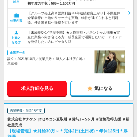
給与
初年度の年収：
585～1,100万円
【グループ売上高＆営業利益⇒4年連続右肩上がり】不動産仲
介業者様に土地のリサーチを実施。物件が建てられると判断
仕事内容
後、仲介業者様へ提案を行います
【未経験OK／学歴不問】★人物重視・ポテンシャル採用★実
直に業務へ向き合える方・成長企業で活躍したい方・アイデア
対象と
を発信したい方にピッタリ◎
なる方
企業データ
設立：2021年10月／従業員数：48人／本社所在地：
東京都
求人詳細を見る
気になる
志望動機・自己PR不要
株式会社ヤナケン | #ゼネコン直取引 ＃賞与3～5ヶ月 ＃資格取得支援 ＃新
社屋完成
【現場管理】★月給30万～＊完休2日(土日祝)＊年休125日＊厚
待遇