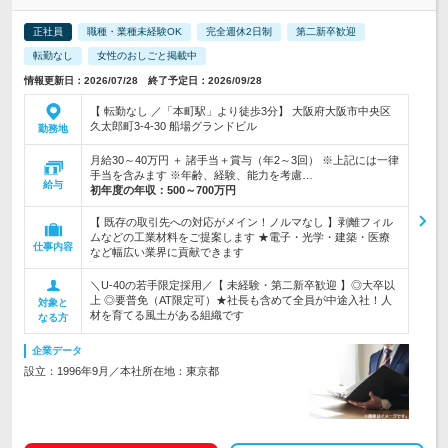
正社員
職種・業種未経験OK
完全週休2日制
第二新卒歓迎
転勤なし
女性のおしごと掲載中
情報更新日：2026/07/28 終了予定日：2026/09/28
【 転勤なし ／「本町駅」より徒歩3分】 大阪府大阪市中央区
久太郎町3-4-30 船場グランドビル
勤務地
月給30～40万円 ＋ 諸手当＋賞与（年2～3回） ※上記には一律
手当を含みます ※年齢、経験、能力を考慮…
給与
初年度の年収：
500～700万円
【 既存の取引先への対応がメイン！ノルマなし 】剥離フィル
ムなどの工業材料をご提案します ★電子・光学・建築・医療
仕事内容
など幅広い業界に貢献できます
＼U-40の若手限定採用／【 未経験・第二新卒歓迎 】◎大卒以
上 ◎要普免（AT限定可）★社長も含めて全員が中途入社！人
対象と
材を育てる風土がある組織です
なる方
企業データ
設立：1996年9月／本社所在地：東京都