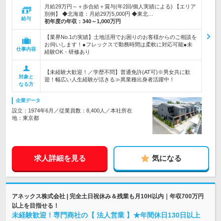
月給29万円～＋歩合給＋賞与(年2回/個人実績による) 【エリア
別例】 ◆北海道：月給29万5,000円 ◆東北…
給与
初年度の年収：
340～1,000万円
【業界No.1の実績】土地活用でお困りのお客様からのご相談を
お伺いします！●フレックスで勤務時間は柔軟に対応可能●未
仕事内容
経験OK・研修あり
【未経験大歓迎！／学歴不問】普通免許(AT可)※男女共に歓
対象と
迎！幅広い人生経験が活きる≫異業種出身者活躍中！
なる方
企業データ
設立：1974年6月／従業員数：8,400人／本社所在
地：東京都
求人詳細を見る
気になる
アネックス株式会社 | 完全土日祝休み＆残業も月10H以内｜年収700万円
以上を目指せる！
未経験歓迎！専門商社の【 法人営業 】★年間休日130日以上