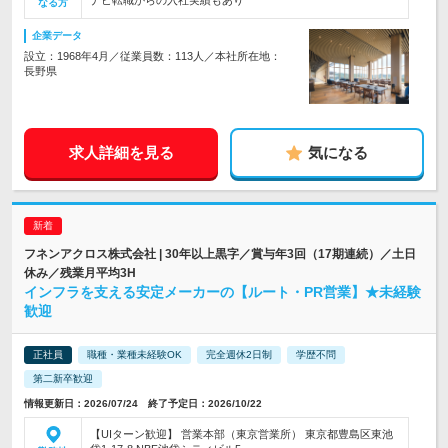
ナビ転職からの入社実績もあり
なる方
企業データ
設立：1968年4月／従業員数：113人／本社所在地：
長野県
求人詳細を見る
気になる
フネンアクロス株式会社 | 30年以上黒字／賞与年3回（17期連続）／土日
休み／残業月平均3H
インフラを支える安定メーカーの【ルート・PR営業】★未経験
歓迎
正社員
職種・業種未経験OK
完全週休2日制
学歴不問
第二新卒歓迎
情報更新日：2026/07/24 終了予定日：2026/10/22
【UIターン歓迎】 営業本部（東京営業所） 東京都豊島区東池