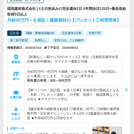
志望動機・自己PR不要
稲垣建材株式会社 | #土日祝休みの完全週休2日 #年間休日120日+最低有給
取得5日以上
月給30万円～を保証！建築資材の【プレカット工程管理者】
正社員
職種・業種未経験OK
完全週休2日制
学歴不問
第二新卒歓迎
転勤なし
女性のおしごと掲載中
情報更新日：2026/07/24 終了予定日：2026/08/31
【転勤なし／駅から7分のオフィス】 本社（京都府京都市伏見
区舞台町40番地） ※マイカー通勤も可能…
勤務地
月給30万円～45万円 ※経験・能力などを考慮し、当社規定に
より優遇いたします。 ※上記には一律手当を…
給与
初年度の年収：
420～600万円
【家づくりの「設計図」を扱う仕事】木造住宅の骨組みとなる
「木材（プレカット資材）」の手配・見積り・確認業務などを
仕事内容
お任せ ★デスクワーク中心
【建設業界の経験者を歓迎】◎要普免（AT可）◎前職の雇用形
態不問！正社員デビューしたい方もOK ◎2級建築士資格も歓
対象と
迎 ★年収600万円も目指せます
なる方
企業データ