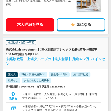
設立：1971年9月／従業員数：32人／本社所在地：京
都府
求人詳細を見る
気になる
志望動機・自己PR不要
株式会社rh investment | #完休2日制#フレックス勤務#産育休復帰率
100％#残業月平均11.4h
未経験歓迎！上場グループの【法人営業】月給37.2万～+インセ
ン
正社員
職種・業種未経験OK
完全週休2日制
第二新卒歓迎
転勤なし
女性のおしごと掲載中
情報更新日：2026/08/03 終了予定日：2026/08/24
～東京・名古屋・大阪募集／転勤なし～ 【東京本社】 東京都
中央区銀座6-10-1 GINZA SI…
勤務地
～未経験者～ 月給37.2万円～＋賞与年2回＋各種手当+インセ
ンティブ ※経験・スキルにより、給与額を決…