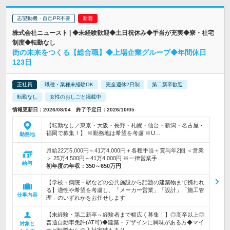
志望動機・自己PR不要
株式会社ニュースト | ◆未経験歓迎◆土日祝休み◆手当が充実◆寮・社宅
制度◆転勤なし
街の未来をつくる【総合職】◆上場企業グループ◆年間休日
123日
正社員
職種・業種未経験OK
完全週休2日制
第二新卒歓迎
転勤なし
女性のおしごと掲載中
情報更新日：2026/08/04 終了予定日：2026/10/05
【転勤なし／東京・大阪・長野・札幌・仙台・新潟・名古屋・
福岡で募集！】 ※勤務地は希望を考慮 ※U…
勤務地
月給22万5,000円～41万4,000円＋各種手当＋賞与年2回 ＜営業
＞ 25万4,500円～41万4,000円 ※一律営業手…
給与
初年度の年収：
350～650万円
【学校・病院・駅などの公共施設から話題の建築物まで携われ
る】適性や希望を考慮し、「メーカー営業」「設計」「施工管
仕事内容
理」のいずれかをお任せします
【未経験・第二新卒～経験者まで幅広く募集！】◎高卒以上◎
普通自動車免許(AT可)◆建築・デザインに興味がある方◆マイ
対象と