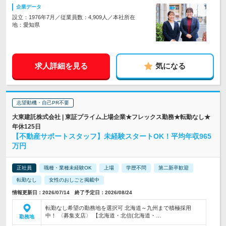
企業データ
設立：1976年7月／従業員数：4,909人／本社所在
地：愛知県
求人詳細を見る
気になる
志望動機・自己PR不要
大東建託株式会社 | 東証プライム上場企業★フレックス勤務★転勤なし★
年休125日
【不動産サポートスタッフ】未経験スタートOK！平均年収965
万円
正社員
職種・業種未経験OK
上場
学歴不問
第二新卒歓迎
転勤なし
女性のおしごと掲載中
情報更新日：2026/07/14 終了予定日：2026/08/24
転勤なし希望の勤務地を選択可 北海道～九州まで積極採用
中！ 〈募集支店〉 【北海道・北信(北海道・…
勤務地