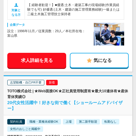
【 経験者歓迎！】■優遇:土木・建築工事の現場経験(作業員経
験でも可) 好優遇:(土木・建築の施工管理業務経験)一級または
対象と
二級土木施工管理技士保持者
なる方
企業データ
設立：1996年11月／従業員数：29人／本社所在地：
富山県
求人詳細を見る
気になる
志望動機・自己PR不要
TOTO株式会社 | ★Web面接OK★正社員登用制度有★最大10連休有★産休
育休実績◎
20代女性活躍中！好きな街で働く【ショールームアドバイザ
ー】
契約社員
職種・業種未経験OK
上場
第二新卒歓迎
転勤なし
女性のおしごと掲載中