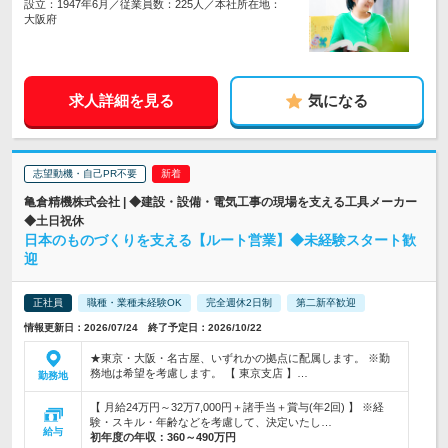
設立：1947年6月／従業員数：225人／本社所在地：
大阪府
求人詳細を見る
気になる
志望動機・自己PR不要
亀倉精機株式会社 | ◆建設・設備・電気工事の現場を支える工具メーカー
◆土日祝休
日本のものづくりを支える【ルート営業】◆未経験スタート歓
迎
正社員
職種・業種未経験OK
完全週休2日制
第二新卒歓迎
情報更新日：2026/07/24 終了予定日：2026/10/22
★東京・大阪・名古屋、いずれかの拠点に配属します。 ※勤
務地は希望を考慮します。 【 東京支店 】…
勤務地
【 月給24万円～32万7,000円＋諸手当＋賞与(年2回) 】 ※経
験・スキル・年齢などを考慮して、決定いたし…
給与
初年度の年収：
360～490万円