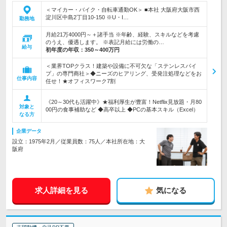
＜マイカー・バイク・自転車通勤OK＞ ■本社 大阪府大阪市西
淀川区中島2丁目10-150 ※U・I…
勤務地
月給21万4000円～＋諸手当 ※年齢、経験、スキルなどを考慮
のうえ、優遇します。 ※表記月給には労働の…
給与
初年度の年収：
350～400万円
＜業界TOPクラス！建築や設備に不可欠な「ステンレスパイ
プ」の専門商社＞◆ニーズのヒアリング、受発注処理などをお
仕事内容
任せ！★オフィスワーク7割
《20～30代も活躍中》★福利厚生が豊富！Netflix見放題・月80
対象と
00円の食事補助など ◆高卒以上 ◆PCの基本スキル（Excel）
なる方
企業データ
設立：1975年2月／従業員数：75人／本社所在地：大
阪府
求人詳細を見る
気になる