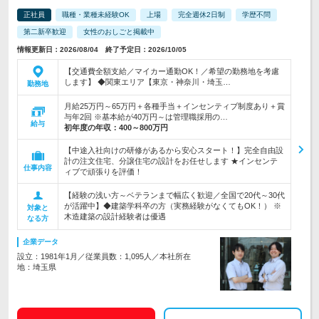
正社員
職種・業種未経験OK
上場
完全週休2日制
学歴不問
第二新卒歓迎
女性のおしごと掲載中
情報更新日：2026/08/04 終了予定日：2026/10/05
【交通費全額支給／マイカー通勤OK！／希望の勤務地を考慮
します】 ◆関東エリア【東京・神奈川・埼玉…
勤務地
月給25万円～65万円＋各種手当＋インセンティブ制度あり＋賞
与年2回 ※基本給が40万円～は管理職採用の…
給与
初年度の年収：
400～800万円
【中途入社向けの研修があるから安心スタート！】完全自由設
計の注文住宅、分譲住宅の設計をお任せします ★インセンテ
仕事内容
ィブで頑張りを評価！
【経験の浅い方～ベテランまで幅広く歓迎／全国で20代～30代
が活躍中】◆建築学科卒の方（実務経験がなくてもOK！） ※
対象と
木造建築の設計経験者は優遇
なる方
企業データ
設立：1981年1月／従業員数：1,095人／本社所在
地：埼玉県