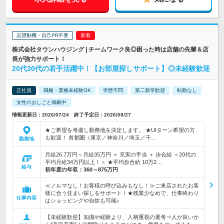
志望動機・自己PR不要
株式会社タウンハウジング | チームワーク良◎困った時は店舗の先輩＆店
長が強力サポート！
20代30代の若手活躍中！【お部屋探しサポート】◎未経験歓迎
正社員
職種・業種未経験OK
学歴不問
第二新卒歓迎
転勤なし
女性のおしごと掲載中
情報更新日：2026/07/24 終了予定日：2026/08/27
★ご希望を考慮し勤務地を決定します。 ★UIターン希望の方
も歓迎！ 首都圏（東京／神奈川／埼玉／千…
勤務地
月給26.7万円～月給35万円 ＋ 充実の手当 ＋ 歩合給 ＜20代の
平均月給34万円以上！＞ ★平均歩合給 10万2…
給与
初年度の年収：
360～875万円
≪ノルマなし！お客様の呼び込みもなし！≫ご来店されたお客
様に合う住まい探しをサポート！★残業少なめで、仕事終わり
仕事内容
はショッピングや自炊も可能♪
【未経験歓迎】知識や経験より、人柄重視の選考⇒人が良いか