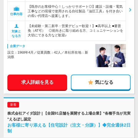
【既存のお客様中心！しっかりサポート◎】建設・設備・電気
工事などの現場で使用される自社製品『油圧工具』を付き合い
仕事内容
の長い代理店へ提案します。
【未経験・第二新卒・営業デビュー歓迎！】■高卒以上 ■要普
免（AT可） ◎前向きに取り組める方、コミュニケーションを
対象と
大切にできる方など歓迎♪
なる方
企業データ
設立：1968年4月／従業員数：42人／本社所在地：新
潟県
求人詳細を見る
気になる
株式会社アイダ設計 | 【全国91店舗を展開する上場企業】*各種手当が充実
*えるぼし認定
お客様に寄り添える【住宅設計（注文・分譲）】◆完全週休2日
制