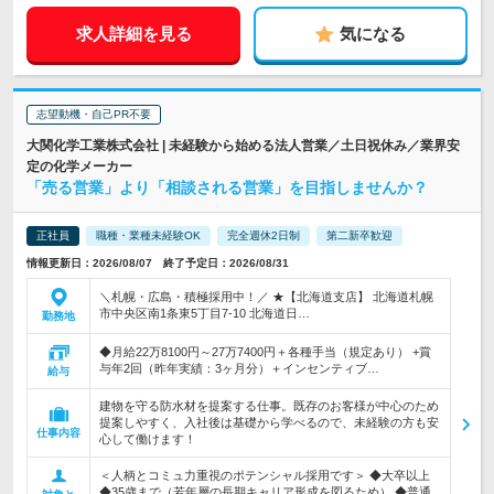
求人詳細を見る
気になる
志望動機・自己PR不要
大関化学工業株式会社 | 未経験から始める法人営業／土日祝休み／業界安
定の化学メーカー
「売る営業」より「相談される営業」を目指しませんか？
正社員
職種・業種未経験OK
完全週休2日制
第二新卒歓迎
情報更新日：2026/08/07 終了予定日：2026/08/31
＼札幌・広島・積極採用中！／ ★【北海道支店】 北海道札幌
市中央区南1条東5丁目7-10 北海道日…
勤務地
◆月給22万8100円～27万7400円＋各種手当（規定あり） +賞
与年2回（昨年実績：3ヶ月分）＋インセンティブ…
給与
建物を守る防水材を提案する仕事。既存のお客様が中心のため
提案しやすく、入社後は基礎から学べるので、未経験の方も安
仕事内容
心して働けます！
＜人柄とコミュ力重視のポテンシャル採用です＞ ◆大卒以上
◆35歳まで（若年層の長期キャリア形成を図るため） ◆普通