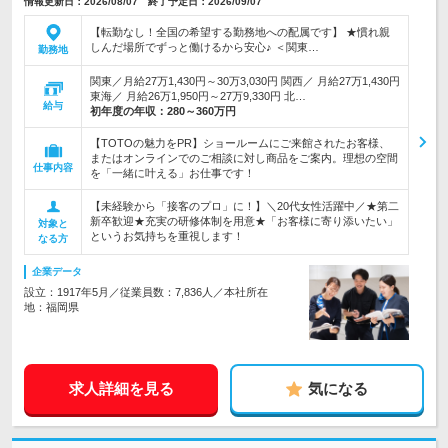
情報更新日：2026/08/07 終了予定日：2026/09/07
【転勤なし！全国の希望する勤務地への配属です】 ★慣れ親
しんだ場所でずっと働けるから安心♪ ＜関東…
勤務地
関東／月給27万1,430円～30万3,030円 関西／ 月給27万1,430円
東海／ 月給26万1,950円～27万9,330円 北…
給与
初年度の年収：
280～360万円
【TOTOの魅力をPR】ショールームにご来館されたお客様、
またはオンラインでのご相談に対し商品をご案内。理想の空間
仕事内容
を「一緒に叶える」お仕事です！
【未経験から「接客のプロ」に！】＼20代女性活躍中／★第二
新卒歓迎★充実の研修体制を用意★「お客様に寄り添いたい」
対象と
というお気持ちを重視します！
なる方
企業データ
設立：1917年5月／従業員数：7,836人／本社所在
地：福岡県
求人詳細を見る
気になる