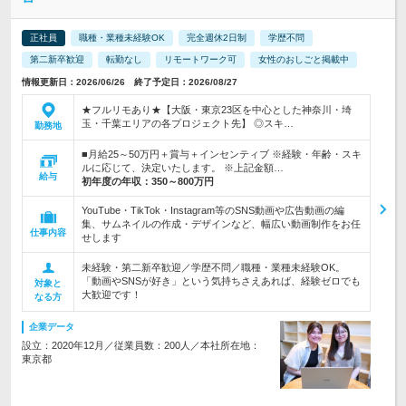
正社員
職種・業種未経験OK
完全週休2日制
学歴不問
第二新卒歓迎
転勤なし
リモートワーク可
女性のおしごと掲載中
情報更新日：2026/06/26 終了予定日：2026/08/27
★フルリモあり★【大阪・東京23区を中心とした神奈川・埼
玉・千葉エリアの各プロジェクト先】 ◎スキ…
勤務地
■月給25～50万円＋賞与＋インセンティブ ※経験・年齢・スキ
ルに応じて、決定いたします。 ※上記金額…
給与
初年度の年収：
350～800万円
YouTube・TikTok・Instagram等のSNS動画や広告動画の編
集、サムネイルの作成・デザインなど、幅広い動画制作をお任
仕事内容
せします
未経験・第二新卒歓迎／学歴不問／職種・業種未経験OK。
「動画やSNSが好き」という気持ちさえあれば、経験ゼロでも
対象と
大歓迎です！
なる方
企業データ
設立：2020年12月／従業員数：200人／本社所在地：
東京都