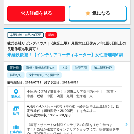
求人詳細を見る
気になる
志望動機・自己PR不要
株式会社リビングハウス | 《東証上場》月最大11日休み／年1回6日以上の
長期休暇も取得可！
未経験歓迎！【インテリアコーディネーター】女性管理職6割
正社員
職種・業種未経験OK
上場
学歴不問
第二新卒歓迎
転勤なし
女性のおしごと掲載中
情報更新日：2026/07/23 終了予定日：2026/08/24
全国約40店舗で募集中！※関東エリア採用強化中！ （関東・
中部・近畿・中国・四国・九州・北海道・東…
勤務地
■月給254,500円～+賞与（年2回）+諸手当 ※上記金額には、固
定残業代（15時間分・26,000円～）を含みま…
給与
初年度の年収：
350～500万円
《教育・サポート体制◎インテリアの知識を１から学べま
す！》当社が運営するインテリアショップにて、接客業務を中
仕事内容
心に店舗運営をお任せします！