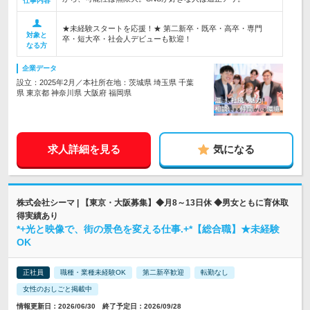
仕事内容
★未経験スタートを応援！★ 第二新卒・既卒・高卒・専門
対象と
卒・短大卒・社会人デビューも歓迎！
なる方
企業データ
設立：2025年2月／本社所在地：茨城県 埼玉県 千葉
県 東京都 神奈川県 大阪府 福岡県
求人詳細を見る
気になる
株式会社シーマ | 【東京・大阪募集】◆月8～13日休 ◆男女ともに育休取
得実績あり
*+光と映像で、街の景色を変える仕事.+*【総合職】★未経験
OK
正社員
職種・業種未経験OK
第二新卒歓迎
転勤なし
女性のおしごと掲載中
情報更新日：2026/06/30 終了予定日：2026/09/28