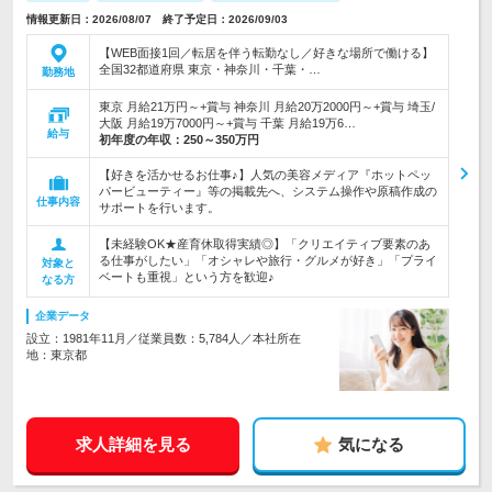
情報更新日：2026/08/07 終了予定日：2026/09/03
【WEB面接1回／転居を伴う転勤なし／好きな場所で働ける】
全国32都道府県 東京・神奈川・千葉・…
勤務地
東京 月給21万円～+賞与 神奈川 月給20万2000円～+賞与 埼玉/
大阪 月給19万7000円～+賞与 千葉 月給19万6…
給与
初年度の年収：
250～350万円
【好きを活かせるお仕事♪】人気の美容メディア『ホットペッ
パービューティー』等の掲載先へ、システム操作や原稿作成の
仕事内容
サポートを行います。
【未経験OK★産育休取得実績◎】「クリエイティブ要素のあ
る仕事がしたい」「オシャレや旅行・グルメが好き」「プライ
対象と
ベートも重視」という方を歓迎♪
なる方
企業データ
設立：1981年11月／従業員数：5,784人／本社所在
地：東京都
求人詳細を見る
気になる