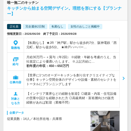
唯一無二のキッチン
キッチンから始まる空間デザイン。理想を形にする【プランナ
ー】
正社員
完全週休2日制
転勤なし
女性のおしごと掲載中
情報更新日：2026/06/30 終了予定日：2026/09/28
【転勤なし】 ★JR「神戸駅」駅から徒歩約7分、阪神電鉄「西
元町」駅から徒歩5分。 ★神戸ハーバー…
勤務地
月給30万円～＋賞与（年2回） ※経験・年齢を考慮のうえ、当
社規定により優遇いたします。 ※上記月給に…
給与
初年度の年収：
450～650万円
【世界に1つのオーダーキッチンを創り出すクリエイティブな
仕事】キッチン空間全体のデザインや設備・素材のセレクトを
仕事内容
トータルにプランニングします
【インテリア業界などの経験を歓迎】◎建築・内装・住宅設備
の営業や設計を経験された方 ◎高級商材・富裕層向けの販売
対象と
経験があれば歓迎（業種不問）
なる方
企業データ
従業員数：14人／本社所在地：兵庫県