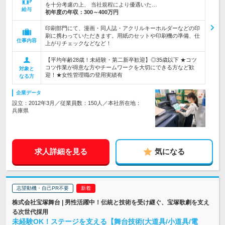
を十分考慮の上、 当社規程により優遇いた…
給与
初年度の年収：
300～400万円
印刷部門にて、漫画・同人誌・アクリルキーホルダーなどの印
刷に携わっていただきます。用紙のセットや印刷機の準備、仕
仕事内容
上がりチェックなどなど！
【平均年齢28歳！未経験・第二新卒歓迎】◎35歳以下 ★コツ
コツ作業が得意な方やチームワークを大切にできる方など歓
対象と
迎！★女性管理職の登用実績有
なる方
企業データ
設立：2012年3月／従業員数：150人／本社所在地：
兵庫県
求人詳細を見る
気になる
志望動機・自己PR不要
株式会社宝塚舞台 | 男性活躍中！伝統と技術を受け継ぐ、宝塚歌劇を支え
る次世代採用
未経験OK！ステージを支える【舞台技術(大道具/小道具/電