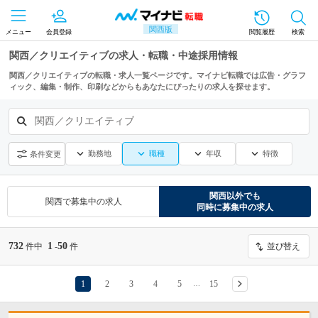
関西版
メニュー
会員登録
閲覧履歴
検索
関西／クリエイティブの求人・転職・中途採用情報
関西／クリエイティブの転職・求人一覧ページです。マイナビ転職では広告・グラフ
ィック、編集・制作、印刷などからもあなたにぴったりの求人を探せます。
関西／クリエイティブ
勤務地
職種
年収
特徴
条件変更
関西
以外でも
関西
で募集中の求人
同時に募集中の求人
732
1
50
件中
-
件
並び替え
1
2
3
4
5
15
…