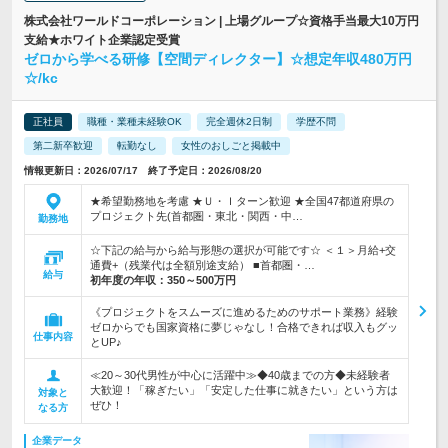
株式会社ワールドコーポレーション | 上場グループ☆資格手当最大10万円
支給★ホワイト企業認定受賞
ゼロから学べる研修【空間ディレクター】☆想定年収480万円
☆/kc
正社員
職種・業種未経験OK
完全週休2日制
学歴不問
第二新卒歓迎
転勤なし
女性のおしごと掲載中
情報更新日：2026/07/17 終了予定日：2026/08/20
★希望勤務地を考慮 ★Ｕ・Ｉターン歓迎 ★全国47都道府県の
プロジェクト先(首都圏・東北・関西・中…
勤務地
☆下記の給与から給与形態の選択が可能です☆ ＜１＞月給+交
通費+（残業代は全額別途支給） ■首都圏・…
給与
初年度の年収：
350～500万円
《プロジェクトをスムーズに進めるためのサポート業務》経験
ゼロからでも国家資格に夢じゃなし！合格できれば収入もグッ
仕事内容
とUP♪
≪20～30代男性が中心に活躍中≫◆40歳までの方◆未経験者
大歓迎！「稼ぎたい」「安定した仕事に就きたい」という方は
対象と
ぜひ！
なる方
企業データ