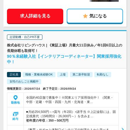
求人詳細を見る
気になる
志望動機・自己PR不要
株式会社リビングハウス | 《東証上場》月最大11日休み／年1回6日以上の
長期休暇も取得可！
90％未経験入社【インテリアコーディネーター】関東採用強化
中！
正社員
職種・業種未経験OK
上場
第二新卒歓迎
転勤なし
女性のおしごと掲載中
情報更新日：2026/07/24 終了予定日：2026/09/24
全国約40店舗で募集中！※関東エリア採用強化中！ （関東・
中部・近畿・中国・四国・九州・北海道・東…
勤務地
■月給254,500円～+賞与（年2回）+諸手当 ※上記金額には、固
定残業代（15時間分・26,000円～）を含みま…
給与
初年度の年収：
350～500万円
《教育・サポート体制◎インテリアの知識を１から学べま