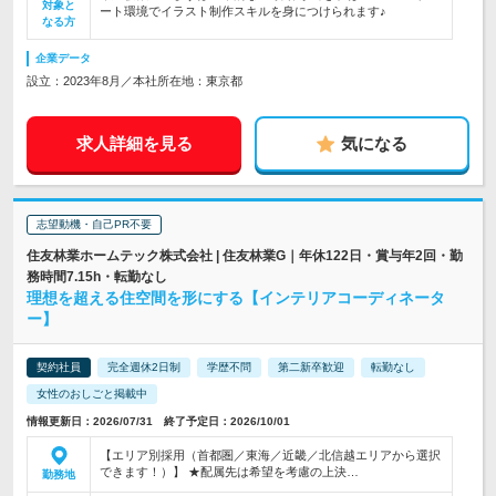
対象と
ート環境でイラスト制作スキルを身につけられます♪
なる方
企業データ
設立：2023年8月／本社所在地：東京都
求人詳細を見る
気になる
志望動機・自己PR不要
住友林業ホームテック株式会社 | 住友林業G｜年休122日・賞与年2回・勤
務時間7.15h・転勤なし
理想を超える住空間を形にする【インテリアコーディネータ
ー】
契約社員
完全週休2日制
学歴不問
第二新卒歓迎
転勤なし
女性のおしごと掲載中
情報更新日：2026/07/31 終了予定日：2026/10/01
【エリア別採用（首都圏／東海／近畿／北信越エリアから選択
できます！）】 ★配属先は希望を考慮の上決…
勤務地