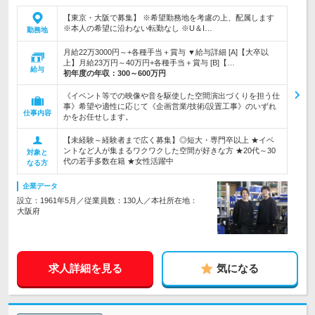
【東京・大阪で募集】 ※希望勤務地を考慮の上、配属します
※本人の希望に沿わない転勤なし ※U＆I…
勤務地
月給22万3000円～+各種手当＋賞与 ▼給与詳細 [A]【大卒以
上】月給23万円～40万円+各種手当＋賞与 [B]【…
給与
初年度の年収：
300～600万円
《イベント等での映像や音を駆使した空間演出づくりを担う仕
事》希望や適性に応じて《企画営業/技術/設置工事》のいずれ
仕事内容
かをお任せします。
【未経験～経験者まで広く募集】◎短大・専門卒以上 ★イベ
ントなど人が集まるワクワクした空間が好きな方 ★20代～30
対象と
代の若手多数在籍 ★女性活躍中
なる方
企業データ
設立：1961年5月／従業員数：130人／本社所在地：
大阪府
求人詳細を見る
気になる