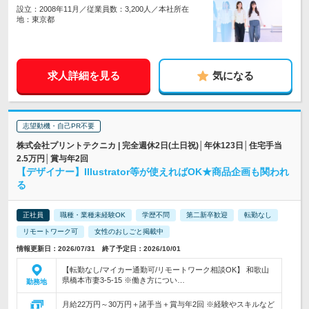
設立：2008年11月／従業員数：3,200人／本社所在
地：東京都
求人詳細を見る
気になる
志望動機・自己PR不要
株式会社プリントテクニカ | 完全週休2日(土日祝)│年休123日│住宅手当
2.5万円│賞与年2回
【デザイナー】Illustrator等が使えればOK★商品企画も関われ
る
正社員
職種・業種未経験OK
学歴不問
第二新卒歓迎
転勤なし
リモートワーク可
女性のおしごと掲載中
情報更新日：2026/07/31 終了予定日：2026/10/01
【転勤なし/マイカー通勤可/リモートワーク相談OK】 和歌山
県橋本市妻3-5-15 ※働き方につい…
勤務地
月給22万円～30万円＋諸手当＋賞与年2回 ※経験やスキルなど