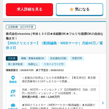
求人詳細を見る
気になる
志望動機・自己PR不要
株式会社vivavista | 年休１３０日★未経験OK★フルリモ/副業OKの自由な
働き方！
【SNSクリエイター】（動画編集・WEBマーケ）月給40万／週
休３日
正社員
職種・業種未経験OK
完全週休2日制
学歴不問
第二新卒歓迎
転勤なし
リモートワーク可
情報更新日：2026/07/29 終了予定日：2026/10/12
＼各拠点の住所はこちら※全国募集中／ 【東京本社】 東京都
港区西麻布1-2-14デュオスカーラ西麻…
勤務地
月給：40万円～＋インセンティブ 【試用期間中】 月給：23万
円～25万円＋インセンティブ ※試用期間：6…
給与
初年度の年収：
400～1,000万円
★SNSクリエイター（WEBマーケター/動画編集）★未経験だ
から、可能性は無限大。SNSが好きな人は適正アリ。