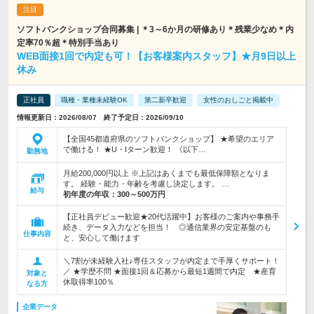
ソフトバンクショップ合同募集 | ＊3～6か月の研修あり＊残業少なめ＊内
定率70％超＊特別手当あり
WEB面接1回で内定も可！【お客様案内スタッフ】★月9日以上
休み
正社員
職種・業種未経験OK
第二新卒歓迎
女性のおしごと掲載中
情報更新日：2026/08/07 終了予定日：2026/09/10
【全国45都道府県のソフトバンクショップ】 ★希望のエリア
で働ける！ ★U・Iターン歓迎！ 《以下…
勤務地
月給200,000円以上 ※上記はあくまでも最低保障額となりま
す。 経験・能力・年齢を考慮し決定します。 …
給与
初年度の年収：
300～500万円
【正社員デビュー歓迎★20代活躍中】お客様のご案内や事務手
続き、データ入力などを担当！ ◎通信業界の安定基盤のも
仕事内容
と、安心して働けます
＼7割が未経験入社♪専任スタッフが内定まで手厚くサポート！
／ ★学歴不問 ★面接1回＆応募から最短1週間で内定 ★産育
対象と
休取得率100％
なる方
企業データ