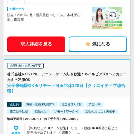
企業データ
設立：2019年6月／従業員数：8,119人／本社所在
地：東京都
求人詳細を見る
気になる
志望動機・自己PR不要
株式会社AXIS ONE | アニメ・ゲーム好き歓迎＊ネイルピアス&ヘアカラー
自由＊私服OK
完全未経験OK★リモート可★年休120日【クリエイティブ総合
職】
正社員
職種・業種未経験OK
完全週休2日制
学歴不問
第二新卒歓迎
転勤なし
リモートワーク可
女性のおしごと掲載中
情報更新日：2026/07/21 終了予定日：2026/08/20
【転勤なし／UIターン歓迎】 リモート勤務OK ■希望に応じて
勤務地を決定します 《 関東 》 ・…
勤務地