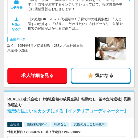
す！》当社が運営するインテリアショップにて、接客業務を中
仕事内容
心に店舗運営をお任せします！
《未経験OK！20～30代活躍中！子育て中の社員多数》『人と
話すのが好き』『成果にこだわりたい』方はピッタリ。営業や
対象と
接客の経験が活かせる◎高卒以上
なる方
企業データ
設立：1954年6月／従業員数：253人／本社所在地：
東京都 大阪府
求人詳細を見る
気になる
REALIZE株式会社 | 《地域密着の成長企業》転勤なし│基本定時退社│長期
休暇あり
理想の住まいをカタチにする【インテリアコーディネーター】
正社員
職種未経験OK
転勤なし
女性のおしごと掲載中
情報更新日：2026/07/24 終了予定日：2026/10/22