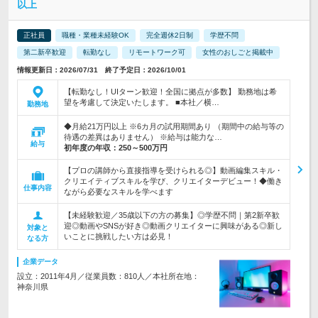
以上
正社員
職種・業種未経験OK
完全週休2日制
学歴不問
第二新卒歓迎
転勤なし
リモートワーク可
女性のおしごと掲載中
情報更新日：2026/07/31 終了予定日：2026/10/01
【転勤なし！UIターン歓迎！全国に拠点が多数】 勤務地は希
望を考慮して決定いたします。 ■本社／横…
勤務地
◆月給21万円以上 ※6カ月の試用期間あり （期間中の給与等の
待遇の差異はありません） ※給与は能力な…
給与
初年度の年収：
250～500万円
【プロの講師から直接指導を受けられる◎】動画編集スキル・
クリエイティブスキルを学び、クリエイターデビュー！◆働き
仕事内容
ながら必要なスキルを学べます
【未経験歓迎／35歳以下の方の募集】◎学歴不問｜第2新卒歓
迎◎動画やSNSが好き◎動画クリエイターに興味がある◎新し
対象と
いことに挑戦したい方は必見！
なる方
企業データ
設立：2011年4月／従業員数：810人／本社所在地：
神奈川県