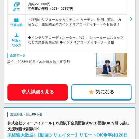
月給226,000円
初年度の年収：
271～271万円
給与
＜理想のリフォームをカタチに＞ カーテン、照明、家具、内
装など、住空間全体のインテリアコーディネートをお任せ！
仕事内容
◆インテリアコーディネーター、設計、ショールームスタッフ
対象と
などの業界実務経験 ◆インテリアコーディネーター資格
なる方
企業データ
設立：1988年10月／本社所在地：東京都
求人詳細を見る
気になる
志望動機・自己PR不要
株式会社ティーアイアール | 35歳以下全員面接★WEB面接OK☆引っ越し
支援制度★副業OK
未経験大歓迎♪【動画クリエイター】リモートOK◆年休120日