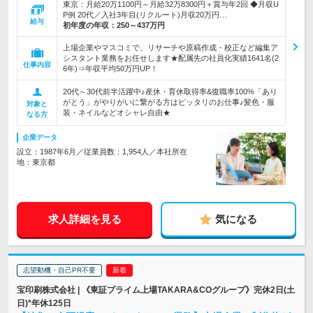
東京：月給20万1100円～月給32万8300円＋賞与年2回 ◆月収U
P例 20代／入社3年目(リクルート)月収20万円…
給与
初年度の年収：
250～437万円
上場企業やマスコミで、リサーチや原稿作成・校正など編集ア
シスタント業務をお任せします★配属先の社員化実績1641名(2
仕事内容
6年)⇒年収平均50万円UP！
20代～30代前半活躍中♪産休・育休取得率&復職率100%「あり
がとう」がやりがいに繋がる方はピッタリのお仕事♪髪色・服
対象と
装・ネイルなどオシャレ自由★
なる方
企業データ
設立：1987年6月／従業員数：1,954人／本社所在
地：東京都
求人詳細を見る
気になる
志望動機・自己PR不要
宝印刷株式会社 | 《東証プライム上場TAKARA&COグループ》完休2日(土
日)*年休125日