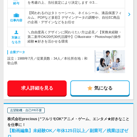
を考慮の上、当社規定により決定します ※3…
給与
【関われるのはタトゥーシール、ネイルシール、液晶保護フィ
ルム、POPなど多彩】デザインデータの調整や、自社EC商品
仕事内容
の企画・デザインなどをお任せ
＼自由度高くデザインに関わりたい方は必見／【実務未経験・
第二新卒OK/20代30代活躍中】◎Illustrator・Photoshopの操作
対象と
経験★好きを活かせる環境
なる方
企業データ
設立：1988年7月／従業員数：34人／本社所在地：和
歌山県
求人詳細を見る
気になる
志望動機・自己PR不要
株式会社precious | *フルリモOK*アニメ・ゲーム、エンタメ★好きなこと
を仕事に！
【動画編集】未経験OK／年休125日以上／副業可／残業ほぼゼ
ロ