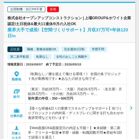
志望動機・自己PR不要
株式会社オープンアップコンストラクション | 上場GROUP&ホワイト企業
認定/土日祝休&最大11連休/9月の入社OK
業界大手で成長!【空間づくりサポート】月収37万可×年休120
日/o
正社員
職種・業種未経験OK
完全週休2日制
学歴不問
第二新卒歓迎
転勤なし
女性のおしごと掲載中
情報更新日：2026/08/07 終了予定日：2026/09/10
《転勤なし／腰を据えて働ける環境！》 全国の各プロジェク
ト先が勤務地です♪ ★あなたの好きな街でず…
勤務地
〈東京〉月給28万円～ 〈大阪〉月給26.9万円～ 〈名古屋〉月
給28.5万円～ 〈その他〉月給26.5万円～ ※…
給与
初年度の年収：
350～500万円
【様々な研修&日々の業務でスキルアップをサポート】街づく
りプロジェクトの内外装・ディスプレイに関する打ち合わせや
仕事内容
進捗管理などを行います！
【Web面接OK&面接翌日の内定も可能！】★未経験・第二新
卒・フリーター歓迎★学歴・経験・転職回数不問★昇給年2回
対象と
で頑張りを還元！
なる方