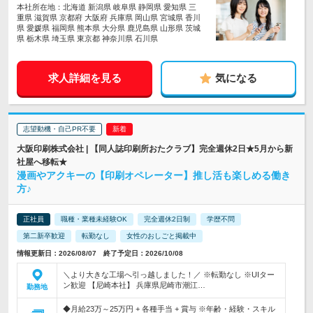
本社所在地：北海道 新潟県 岐阜県 静岡県 愛知県 三
重県 滋賀県 京都府 大阪府 兵庫県 岡山県 宮城県 香川
県 愛媛県 福岡県 熊本県 大分県 鹿児島県 山形県 茨城
県 栃木県 埼玉県 東京都 神奈川県 石川県
求人詳細を見る
気になる
志望動機・自己PR不要
大阪印刷株式会社 | 【同人誌印刷所おたクラブ】完全週休2日★5月から新
社屋へ移転★
漫画やアクキーの【印刷オペレーター】推し活も楽しめる働き
方♪
正社員
職種・業種未経験OK
完全週休2日制
学歴不問
第二新卒歓迎
転勤なし
女性のおしごと掲載中
情報更新日：2026/08/07 終了予定日：2026/10/08
＼より大きな工場へ引っ越しました！／ ※転勤なし ※UIター
ン歓迎 【尼崎本社】 兵庫県尼崎市潮江…
勤務地
◆月給23万～25万円 + 各種手当 + 賞与 ※年齢・経験・スキル