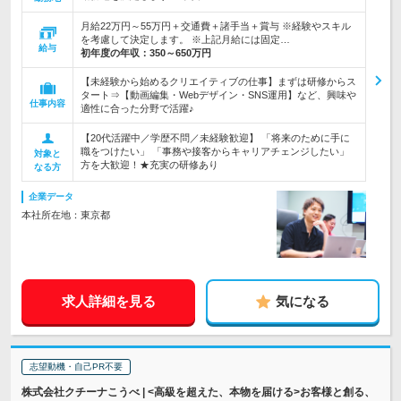
月給22万円～55万円＋交通費＋諸手当＋賞与 ※経験やスキル
を考慮して決定します。 ※上記月給には固定…
給与
初年度の年収：
350～650万円
【未経験から始めるクリエイティブの仕事】まずは研修からス
タート⇒【動画編集・Webデザイン・SNS運用】など、興味や
仕事内容
適性に合った分野で活躍♪
【20代活躍中／学歴不問／未経験歓迎】 「将来のために手に
職をつけたい」 「事務や接客からキャリアチェンジしたい」
対象と
方を大歓迎！★充実の研修あり
なる方
企業データ
本社所在地：東京都
求人詳細を見る
気になる
志望動機・自己PR不要
株式会社クチーナこうべ | <高級を超えた、本物を届ける>お客様と創る、