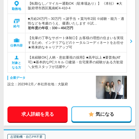
【転勤なし／マイカー通勤OK（駐車場あり）】 《本社》 ■大
阪府堺市西区鳳南町4-410-4
勤務地
■月給24万円～30万円 ＋諸手当 ＋賞与年2回 ※経験・能力・適
性などを考慮のうえ、優遇いたします ※試…
給与
初年度の年収：
330～450万円
【先輩の丁寧なサポート体制◎】お客様の理想の住まいを実現
するため、インテリアなどのトータルコーディネートをお任せ
仕事内容
★将来的なキャリアアップ可
【未経験OK│人柄・意欲重視の採用】■高卒以上 ■要普免(AT
可) ■基本的なPCスキル ◎建築・住宅業界の経験がある方歓迎
対象と
＼女性スタッフが活躍中／
なる方
企業データ
設立：2023年2月／本社所在地：大阪府
求人詳細を見る
気になる
志望動機・自己PR不要