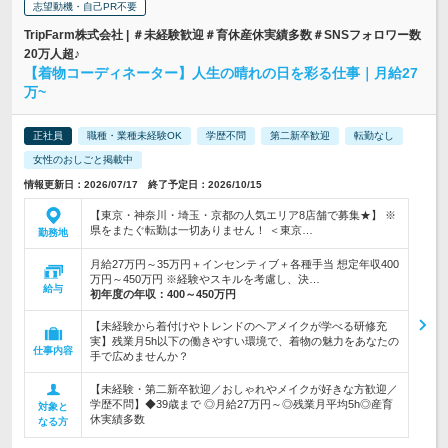
志望動機・自己PR不要
TripFarm株式会社 | ＃未経験歓迎＃育休産休実績多数＃SNSフォロワー数
20万人超♪
【着物コーディネーター】人生の晴れの日を彩る仕事｜月給27
万~
正社員
職種・業種未経験OK
学歴不問
第二新卒歓迎
転勤なし
女性のおしごと掲載中
情報更新日：2026/07/17 終了予定日：2026/10/15
【東京・神奈川・埼玉・京都の人気エリア8店舗で募集★】 ※
県をまたぐ転勤は一切ありません！ ＜東京…
勤務地
月給27万円～35万円＋インセンティブ＋各種手当 想定年収400
万円～450万円 ※経験やスキルを考慮し、決…
給与
初年度の年収：
400～450万円
【未経験から着付けやトレンドのヘアメイクが学べる研修充
実】残業月5h以下の働きやすい環境で、着物の魅力をあなたの
仕事内容
手で広めませんか？
【未経験・第二新卒歓迎／おしゃれやメイクが好きな方歓迎／
学歴不問】◆39歳まで ◎月給27万円～◎残業月平均5h◎産育
対象と
休実績多数
なる方