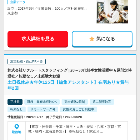
企業データ
設立：2017年8月／従業員数：100人／本社所在地：
東京都
求人詳細を見る
気になる
志望動機・自己PR不要
株式会社リクルートスタッフィング | 20～30代前半女性活躍中★原則定時
退社／転勤なし／未経験大歓迎
土日祝休み★年休125日【編集アシスタント】在宅あり★賞与
年2回
正社員
職種・業種未経験OK
完全週休2日制
第二新卒歓迎
転勤なし
リモートワーク可
女性のおしごと掲載中
情報更新日：2026/07/17 終了予定日：2026/08/20
【東京・神奈川・千葉・埼玉・大阪・愛知・兵庫・京都・宮
城・福岡・北海道募集♪】 ※転勤なし！駅近オ…
勤務地