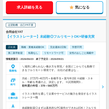
求人詳細を見る
気になる
志望動機・自己PR不要
合同会社YAT
【イラストレーター】未経験◎フルリモートOK×研修充実
正社員
職種・業種未経験OK
完全週休2日制
学歴不問
第二新卒歓迎
転勤なし
リモートワーク可
女性のおしごと掲載中
情報更新日：2026/06/23 終了予定日：2026/09/21
＼場所に縛られない働き方を実現／ 全国どこからでも勤務で
きるフルリモート環境です。 出社の必要はな…
勤務地
月給：27万円~40万円＋各種手当＋賞与年2回 ※経験・スキ
ル・年齢を考慮の上、決定します。 ※試用期間3…
給与
初年度の年収：
378～560万円
イラスト制作を通して企業やサービスの魅力を発信するイラス
トレーター職
仕事内容
未経験歓迎◎まずは基本的なPC操作ができればOK！フルリモ