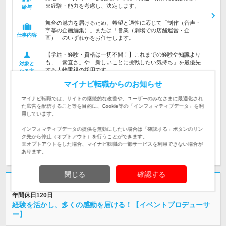
※経験・能力を考慮し、決定します。
給与
舞台の魅力を届けるため、希望と適性に応じて「制作（音声・
字幕の企画編集）」または「営業（劇場での店舗運営・企
仕事内容
画）」のいずれかをお任せします。
【学歴・経験・資格は一切不問！】これまでの経験や知識より
も、「素直さ」や「新しいことに挑戦したい気持ち」を最優先
対象と
する人物重視の採用です。
なる方
マイナビ転職からのお知らせ
企業データ
設立：1975年11月／従業員数：34人／本社所在地：
マイナビ転職では、サイトの継続的な改善や、ユーザーのみなさまに最適化され
東京都
た広告を配信すること等を目的に、Cookie等の「インフォマティブデータ」を利
用しています。
インフォマティブデータの提供を無効にしたい場合は「確認する」ボタンのリン
ク先から停止（オプトアウト）を行うことができます。
※オプトアウトをした場合、マイナビ転職の一部サービスを利用できない場合が
求人詳細を見る
気になる
あります。
閉じる
確認する
株式会社ランドマークス | ＼名古屋本社で積極採用中！／ ★創業40年 ★
年間休日120日
経験を活かし、多くの感動を届ける！【イベントプロデューサ
ー】