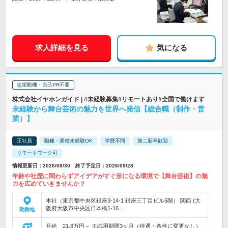
求人詳細を見る
気になる
志望動機・自己PR不要
株式会社イヤホンガイド | #未経験募集#リモートあり#全国で働けます
未経験から舞台芸術の魅力を世界へ発信【総合職（制作・営
業）】
正社員
職種・業種未経験OK
学歴不問
第二新卒歓迎
リモートワーク可
情報更新日：2026/06/30 終了予定日：2026/09/28
年齢や社歴に関わらずアイデアがすぐ形になる環境で【舞台芸術】の魅
力を広めていきませんか？
本社（東京都中央区銀座3-14-1 銀座三丁目ビル5階） 関西 (大
阪府大阪市中央区日本橋1-16…
勤務地
月給 21.8万円～ ※試用期間3ヶ月（待遇・条件に変更なし）