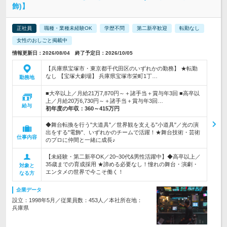
飾)】
正社員
職種・業種未経験OK
学歴不問
第二新卒歓迎
転勤なし
女性のおしごと掲載中
情報更新日：2026/08/04 終了予定日：2026/10/05
【兵庫県宝塚市・東京都千代田区のいずれかの勤務】 ★転勤
なし 【宝塚大劇場】 兵庫県宝塚市栄町1丁…
勤務地
■大卒以上／月給21万7,870円～＋諸手当＋賞与年3回 ■高卒以
上／月給20万6,730円～＋諸手当＋賞与年3回…
給与
初年度の年収：
360～415万円
◆舞台転換を行う"大道具"／世界観を支える"小道具"／光の演
出をする"電飾"、いずれかのチームで活躍！★舞台技術・芸術
仕事内容
のプロに仲間と一緒に成長♪
【未経験・第二新卒OK／20~30代&男性活躍中】◆高卒以上／
35歳までの育成採用 ★諦める必要なし！憧れの舞台・演劇・
対象と
エンタメの世界で今こそ働く！
なる方
企業データ
設立：1998年5月／従業員数：453人／本社所在地：
兵庫県