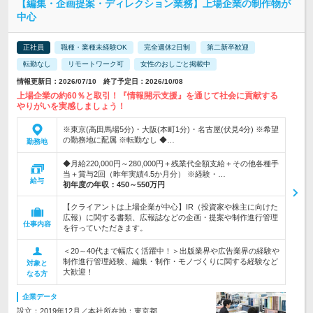
【編集・企画提案・ディレクション業務】上場企業の制作物が
中心
正社員
職種・業種未経験OK
完全週休2日制
第二新卒歓迎
転勤なし
リモートワーク可
女性のおしごと掲載中
情報更新日：2026/07/10 終了予定日：2026/10/08
上場企業の約60％と取引！『情報開示支援』を通じて社会に貢献する
やりがいを実感しましょう！
※東京(高田馬場5分)・大阪(本町1分)・名古屋(伏見4分) ※希望
の勤務地に配属 ※転勤なし ◆…
勤務地
◆月給220,000円～280,000円＋残業代全額支給＋その他各種手
当＋賞与2回（昨年実績4.5か月分） ※経験・…
給与
初年度の年収：
450～550万円
【クライアントは上場企業が中心】IR（投資家や株主に向けた
広報）に関する書類、広報誌などの企画・提案や制作進行管理
仕事内容
を行っていただきます。
＜20～40代まで幅広く活躍中！＞出版業界や広告業界の経験や
制作進行管理経験、編集・制作・モノづくりに関する経験など
対象と
大歓迎！
なる方
企業データ
設立：2019年12月／本社所在地：東京都