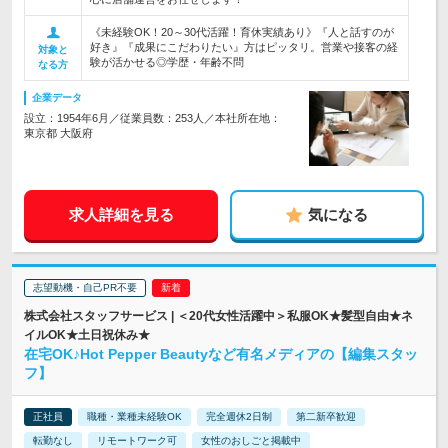
《未経験OK！20～30代活躍！育休実績あり》『人と話すのが
好き』『成果にこだわりたい』方はピッタリ。営業や接客の経
対象と
験が活かせる◎学歴・年齢不問
なる方
企業データ
設立：1954年6月／従業員数：253人／本社所在地：
東京都 大阪府
求人詳細を見る
気になる
志望動機・自己PR不要
株式会社スタッフサービス | ＜20代女性活躍中＞私服OK★髪型自由★ネ
イルOK★土日祝休み★
在宅OK♪Hot Pepper Beautyなど有名メディアの【編集スタッ
フ】
正社員
職種・業種未経験OK
完全週休2日制
第二新卒歓迎
転勤なし
リモートワーク可
女性のおしごと掲載中