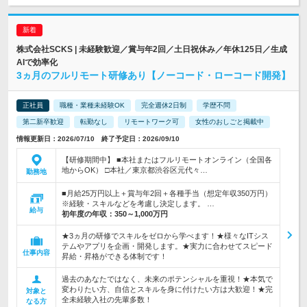
株式会社SCKS | 未経験歓迎／賞与年2回／土日祝休み／年休125日／生成
AIで効率化
3ヵ月のフルリモート研修あり【ノーコード・ローコード開発】
正社員
職種・業種未経験OK
完全週休2日制
学歴不問
第二新卒歓迎
転勤なし
リモートワーク可
女性のおしごと掲載中
情報更新日：2026/07/10 終了予定日：2026/09/10
【研修期間中】 ■本社またはフルリモートオンライン（全国各
地からOK） □本社／東京都渋谷区元代々…
勤務地
■月給25万円以上＋賞与年2回＋各種手当（想定年収350万円）
※経験・スキルなどを考慮し決定します。 …
給与
初年度の年収：
350～1,000万円
★3ヵ月の研修でスキルをゼロから学べます！★様々なITシス
テムやアプリを企画・開発します。★実力に合わせてスピード
仕事内容
昇給・昇格ができる体制です！
過去のあなたではなく、未来のポテンシャルを重視！★本気で
変わりたい方、自信とスキルを身に付けたい方は大歓迎！★完
対象と
全未経験入社の先輩多数！
なる方