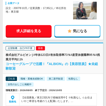
企業データ
設立：2007年10月／従業員数：17,952人／本社所在
地：東京都
求人詳細を見る
気になる
志望動機・自己PR不要
株式会社アルビオン | #年休123日#有休取得率73％#産育休復職率95％#残
業月平均2.1h
コーセーグループで活躍！『ALBION』の【美容部員】★未経
験歓迎
正社員
職種・業種未経験OK
第二新卒歓迎
転勤なし
女性のおしごと掲載中
情報更新日：2026/08/05 終了予定日：2026/10/05
【全国募集／東京23区内で積極採用中】※転勤なし ☆お住ま
いやご希望を考慮のうえ配属いたします。…
勤務地