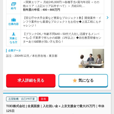
＜関東エリア＞ 月給245,000円~+各種手当+賞与年2回 ＜その
他エリア（上記エリア以外すべて）＞ 月給220,…
給与
初年度の年収：
400～800万円
【官公庁や大手企業など豊富なプロジェクト数】開発案件・イ
ンフラ案件から最適なプロジェクトをお任せ◆上流工程にもチ
仕事内容
ャレンジ！
【ブランクOK／年齢不問&40～50代で入社し活躍するメンバ
ーも♪】IT業界で何らかの経験（1年以上）◆自社教育研修セン
対象と
ターあり&経験が浅い方も安心！
なる方
企業データ
設立：2004年12月／本社所在地：東京都
求人詳細を見る
気になる
志望動機・自己PR不要
TOEI株式会社 | 全員面接｜入社祝い金＋上京支援金で最大25万円｜年休
125日