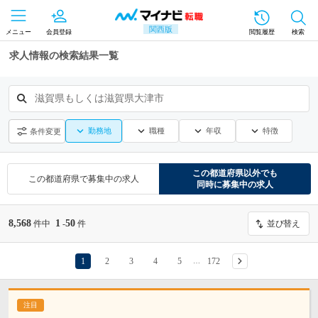
関西版
メニュー
会員登録
閲覧履歴
検索
求人情報の検索結果一覧
滋賀県もしくは滋賀県大津市
勤務地
職種
年収
特徴
条件変更
この都道府県
以外でも
この都道府県
で募集中の求人
同時に募集中の求人
8,568
1
50
件中
-
件
並び替え
1
2
3
4
5
172
…