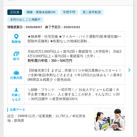
正社員
職種・業種未経験OK
学歴不問
第二新卒歓迎
女性のおしごと掲載中
情報更新日：2026/08/07 終了予定日：2026/10/22
★独身寮・社宅完備 ★マイカー・バイク通勤可(駐車場完備/一
部除外店舗有) ★転勤なしの地域社員制…
勤務地
月給25万2,000円以上＋賞与2回＋業績賞与（大学院卒） 月給2
4万3,000円以上＋賞与2回＋業績賞与（大卒）…
給与
初年度の年収：
350～500万円
【研修充実◎】まずは…売場づくりや発注業務からスタート！
☆生鮮/食品/衣料などさまざま ☆年125日のお休みも！☆基本2
仕事内容
0時閉店＆残業少 ☆髪色自由
＼経験・ブランク…一切不問！／ 社会人デビューも応援！大
手企業で働きたい、人と接することが好き…そんな方に ☆20
対象と
～30代活躍中 ☆産育休実績100％
なる方
企業データ
設立：1996年11月／従業員数：11,797人／本社所在
地：群馬県