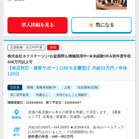
求人詳細を見る
気になる
志望動機・自己PR不要
株式会社ネクステージ | <お盆期間も積極採用中>★未経験OK&初年度年収
448万円以上可
【来店対応・接客サポート(100％反響型)】月給32万円／年休
120日
正社員
職種・業種未経験OK
上場
完全週休2日制
第二新卒歓迎
転勤なし
女性のおしごと掲載中
情報更新日：2026/08/04 終了予定日：2026/09/07
全国の各店舗から本人の希望を考慮して決定します。 【募集
エリア】 北海道／青森県／宮城県／山形県／…
勤務地
月給320,000円～644,000円 ★2026年4月、給与のベースアップ
(1.6万円)を行いました！ ※試用期間3か月(…
給与
初年度の年収：
448～901万円