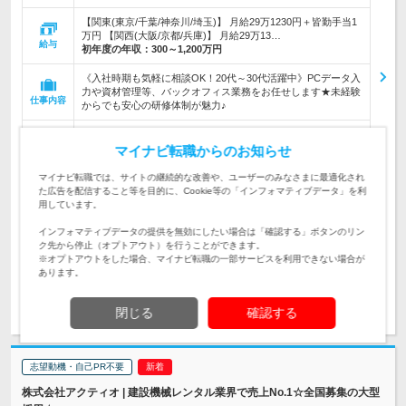
【関東(東京/千葉/神奈川/埼玉)】 月給29万1230円＋皆勤手当1
万円 【関西(大阪/京都/兵庫)】 月給29万13…
給与
初年度の年収：
300～1,200万円
《入社時期も気軽に相談OK！20代～30代活躍中》PCデータ入
力や資材管理等、バックオフィス業務をお任せします★未経験
仕事内容
からでも安心の研修体制が魅力♪
《人柄・意欲重視の採用！未経験・第二新卒歓迎♪》PCスキ
ル・普通免許ある方歓迎！「大手で働きたい」など応募のきっ
マイナビ転職からのお知らせ
対象と
かけは気軽でOK♪ ※高卒以上
なる方
マイナビ転職では、サイトの継続的な改善や、ユーザーのみなさまに最適化され
た広告を配信すること等を目的に、Cookie等の「インフォマティブデータ」を利
企業データ
用しています。
設立：2006年10月／従業員数：5,224人／本社所在
地：愛知県
インフォマティブデータの提供を無効にしたい場合は「確認する」ボタンのリン
ク先から停止（オプトアウト）を行うことができます。
※オプトアウトをした場合、マイナビ転職の一部サービスを利用できない場合が
あります。
求人詳細を見る
気になる
閉じる
確認する
志望動機・自己PR不要
株式会社アクティオ | 建設機械レンタル業界で売上No.1☆全国募集の大型