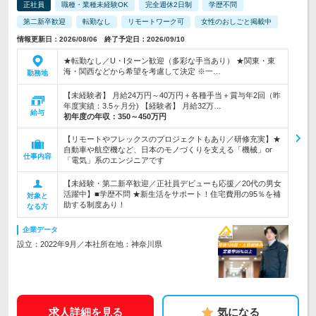
正社員
職種・業種未経験OK
完全週休2日制
学歴不問
第二新卒歓迎
転勤なし
リモートワーク可
女性のおしごと掲載中
情報更新日：2026/08/06 終了予定日：2026/09/10
★転勤なし／U・Iターン歓迎（多彩な手当あり） ★関東・東
海・関西などから希望を考慮して決定 ※一…
勤務地
【未経験者】 月給24万円～40万円＋各種手当＋賞与年2回（昨
年度実績：3.5ヶ月分) 【経験者】 月給32万…
給与
初年度の年収：
350～450万円
【リモートやフレックスのプロジェクトもあり／研修充実】★
自動車や航空機など、日本のモノづくりを支える「機械」or
仕事内容
「電気」系のエンジニアです
【未経験・第二新卒歓迎／正社員デビューも応援／20代の男女
活躍中】■学歴不問 ★新生活をサポート！住宅費用の95％を補
対象と
助する制度あり！
なる方
企業データ
設立：2022年9月／本社所在地：神奈川県
求人詳細を見る
気になる