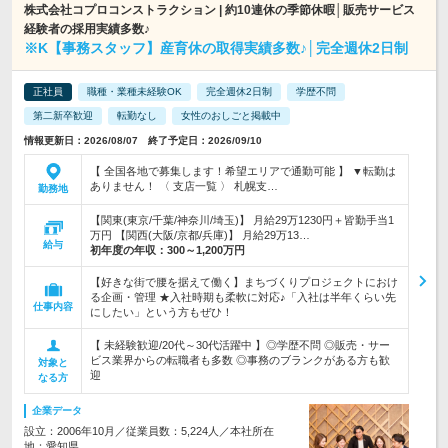
株式会社コプロコンストラクション | 約10連休の季節休暇│販売サービス
経験者の採用実績多数♪
※K【事務スタッフ】産育休の取得実績多数♪│完全週休2日制
正社員
職種・業種未経験OK
完全週休2日制
学歴不問
第二新卒歓迎
転勤なし
女性のおしごと掲載中
情報更新日：2026/08/07 終了予定日：2026/09/10
【 全国各地で募集します！希望エリアで通勤可能 】 ▼転勤は
ありません！ 〈 支店一覧 〉 札幌支…
勤務地
【関東(東京/千葉/神奈川/埼玉)】 月給29万1230円＋皆勤手当1
万円 【関西(大阪/京都/兵庫)】 月給29万13…
給与
初年度の年収：
300～1,200万円
【好きな街で腰を据えて働く】まちづくりプロジェクトにおけ
る企画・管理 ★入社時期も柔軟に対応♪「入社は半年くらい先
仕事内容
にしたい」という方もぜひ！
【 未経験歓迎/20代～30代活躍中 】◎学歴不問 ◎販売・サー
ビス業界からの転職者も多数 ◎事務のブランクがある方も歓
対象と
迎
なる方
企業データ
設立：2006年10月／従業員数：5,224人／本社所在
地：愛知県