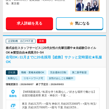
地：東京都
求人詳細を見る
気になる
志望動機・自己PR不要
株式会社スタッフサービス | 20代女性の先輩活躍中★未経験◎ネイル
OK★髪型自由★残業月0~5H
在宅OK♪11月までに20名採用【総務】サクッと定時退社★私服
OK
正社員
職種・業種未経験OK
完全週休2日制
第二新卒歓迎
転勤なし
リモートワーク可
女性のおしごと掲載中
情報更新日：2026/08/07 終了予定日：2026/09/03
【WEB面接1回／転居を伴う転勤なし／好きな場所で働ける】
全国32都道府県 東京・神奈川・千葉・…
勤務地
東京 月給21万円～+賞与 神奈川 月給20万2000円～+賞与 埼玉/
大阪 月給19万7000円～+賞与 千葉 月給19万6…