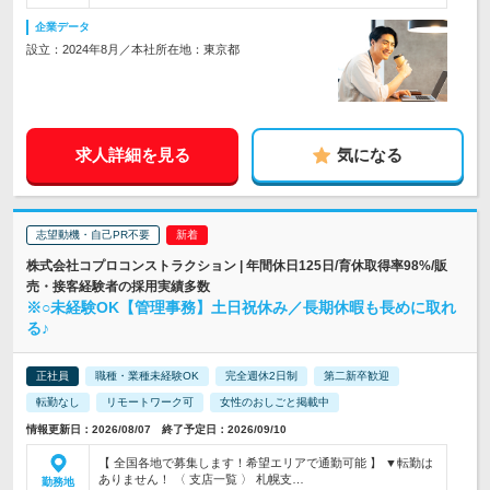
企業データ
設立：2024年8月／本社所在地：東京都
求人詳細を見る
気になる
志望動機・自己PR不要
株式会社コプロコンストラクション | 年間休日125日/育休取得率98%/販
売・接客経験者の採用実績多数
※○未経験OK【管理事務】土日祝休み／長期休暇も長めに取れ
る♪
正社員
職種・業種未経験OK
完全週休2日制
第二新卒歓迎
転勤なし
リモートワーク可
女性のおしごと掲載中
情報更新日：2026/08/07 終了予定日：2026/09/10
【 全国各地で募集します！希望エリアで通勤可能 】 ▼転勤は
ありません！ 〈 支店一覧 〉 札幌支…
勤務地