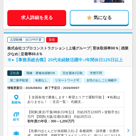
求人詳細を見る
気になる
志望動機・自己PR不要
株式会社コプロコンストラクション | 上場グループ│育休取得率98％│残業
少なめ│定着率86.6％
※●【事務系総合職】20代未経験活躍中♪/年間休日125日以上
正社員
職種・業種未経験OK
完全週休2日制
学歴不問
第二新卒歓迎
転勤なし
リモートワーク可
女性のおしごと掲載中
情報更新日：2026/08/04 終了予定日：2026/09/07
【 全国各地で募集します！希望エリアで通勤可能 】 ▼転勤は
ありません！ 〈 支店一覧 〉 札幌支…
勤務地
【関東(東京/千葉/神奈川/埼玉)】 月給29万1230円＋皆勤手当1
万円 【関西(大阪/京都/兵庫)】 月給29万13…
給与
初年度の年収：
300～1,200万円
【先輩のほとんどが未経験入社♪】各種資料・請求書・伝票作
成、資材管理、資料写真ファイリングなど、街づくりにおける