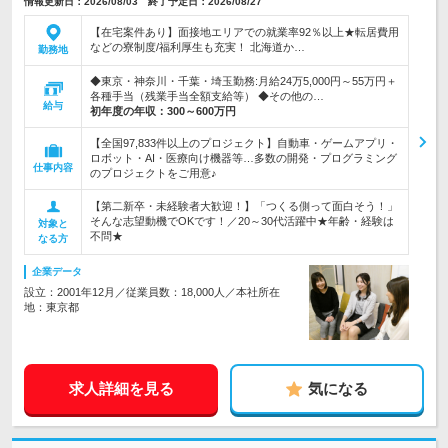
情報更新日：2026/08/03 終了予定日：2026/08/27
【在宅案件あり】面接地エリアでの就業率92％以上★転居費用
などの寮制度/福利厚生も充実！ 北海道か…
勤務地
◆東京・神奈川・千葉・埼玉勤務:月給24万5,000円～55万円＋
各種手当（残業手当全額支給等） ◆その他の…
給与
初年度の年収：
300～600万円
【全国97,833件以上のプロジェクト】自動車・ゲームアプリ・
ロボット・AI・医療向け機器等…多数の開発・プログラミング
仕事内容
のプロジェクトをご用意♪
【第二新卒・未経験者大歓迎！】「つくる側って面白そう！」
そんな志望動機でOKです！／20～30代活躍中★年齢・経験は
対象と
不問★
なる方
企業データ
設立：2001年12月／従業員数：18,000人／本社所在
地：東京都
求人詳細を見る
気になる