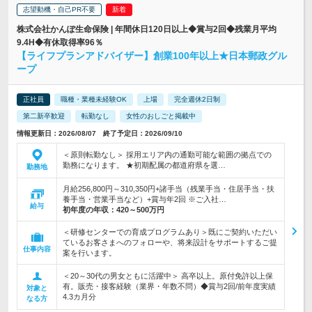
志望動機・自己PR不要
株式会社かんぽ生命保険 | 年間休日120日以上◆賞与2回◆残業月平均
9.4H◆有休取得率96％
【ライフプランアドバイザー】創業100年以上★日本郵政グル
ープ
正社員
職種・業種未経験OK
上場
完全週休2日制
第二新卒歓迎
転勤なし
女性のおしごと掲載中
情報更新日：2026/08/07 終了予定日：2026/09/10
＜原則転勤なし＞ 採用エリア内の通勤可能な範囲の拠点での
勤務になります。 ★初期配属の都道府県を選…
勤務地
月給256,800円～310,350円+諸手当（残業手当・住居手当・扶
養手当・営業手当など）+賞与年2回 ※ご入社…
給与
初年度の年収：
420～500万円
＜研修センターでの育成プログラムあり＞既にご契約いただい
ているお客さまへのフォローや、将来設計をサポートするご提
仕事内容
案を行います。
＜20～30代の男女ともに活躍中＞ 高卒以上。原付免許以上保
有。販売・接客経験（業界・年数不問）◆賞与2回/前年度実績
対象と
4.3カ月分
なる方