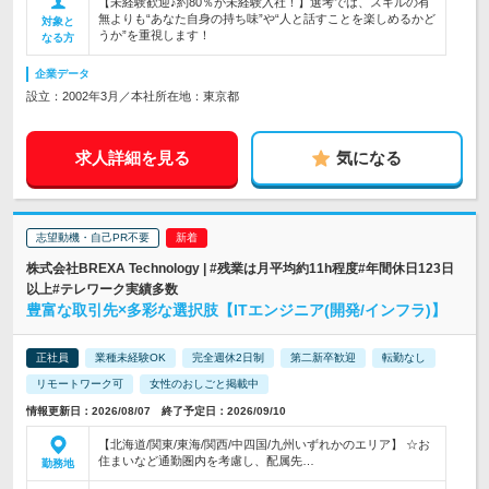
【未経験歓迎♪約80％が未経験入社！】選考では、スキルの有
無よりも“あなた自身の持ち味”や“人と話すことを楽しめるかど
対象と
うか”を重視します！
なる方
企業データ
設立：2002年3月／本社所在地：東京都
求人詳細を見る
気になる
志望動機・自己PR不要
株式会社BREXA Technology | #残業は月平均約11h程度#年間休日123日
以上#テレワーク実績多数
豊富な取引先×多彩な選択肢【ITエンジニア(開発/インフラ)】
正社員
業種未経験OK
完全週休2日制
第二新卒歓迎
転勤なし
リモートワーク可
女性のおしごと掲載中
情報更新日：2026/08/07 終了予定日：2026/09/10
【北海道/関東/東海/関西/中四国/九州いずれかのエリア】 ☆お
住まいなど通勤圏内を考慮し、配属先…
勤務地