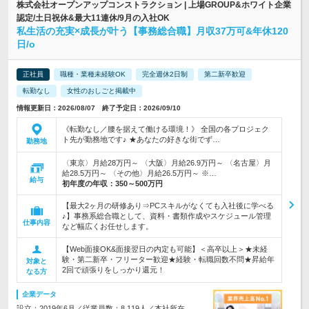
株式会社オープンアップコンストラクション | 上場GROUP&ホワイト企業
認定/土日祝休&最大11連休/9月の入社OK
私生活の充実×成長が叶う【事務総合職】月収37万可&年休120
日/o
正社員
職種・業種未経験OK
完全週休2日制
第二新卒歓迎
転勤なし
女性のおしごと掲載中
情報更新日：2026/08/07 終了予定日：2026/09/10
《転勤なし／腰を据えて働ける環境！》 全国の各プロジェク
ト先が勤務地です♪ ★あなたの好きな街でず…
勤務地
〈東京〉月給28万円～ 〈大阪〉月給26.9万円～ 〈名古屋〉月
給28.5万円～ 〈その他〉月給26.5万円～ ※…
給与
初年度の年収：
350～500万円
【最大2ヶ月の研修あり⇒PCスキルがなくても入社後に学べる
♪】事務系総合職として、資料・書類作成やスケジュール管理
仕事内容
など幅広くお任せします。
【Web面接OK&面接翌日の内定も可能】＜高卒以上＞★未経
験・第二新卒・フリーター歓迎★経験・転職回数不問★昇給年
対象と
2回で頑張りをしっかり還元！
なる方
企業データ
設立：2019年6月／従業員数：8,119人／本社所在