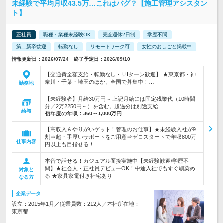
未経験で平均月収43.5万…これはバグ？【施工管理アシスタン
ト】
正社員
職種・業種未経験OK
完全週休2日制
学歴不問
第二新卒歓迎
転勤なし
リモートワーク可
女性のおしごと掲載中
情報更新日：2026/07/24 終了予定日：2026/09/10
【交通費全額支給・転勤なし・ＵIターン歓迎】 ★東京都・神
奈川・千葉・埼玉のほか、全国で募集中！…
勤務地
【未経験者】月給30万円～ 上記月給には固定残業代（10時間
分／2万2250円～）を含む。超過分は別途支給…
給与
初年度の年収：
360～1,000万円
【高収入＆やりがいゲット！管理のお仕事】★未経験入社が9
割⇒超・手厚いサポートをご用意⇒ゼロスタートで年収800万
仕事内容
円以上も目指せる！
本音で話せる！カジュアル面接実施中【未経験歓迎/学歴不
問】★社会人・正社員デビューOK！中途入社でもすぐ馴染め
対象と
る ★家具家電付き社宅あり
なる方
企業データ
設立：2015年1月／従業員数：212人／本社所在地：
東京都