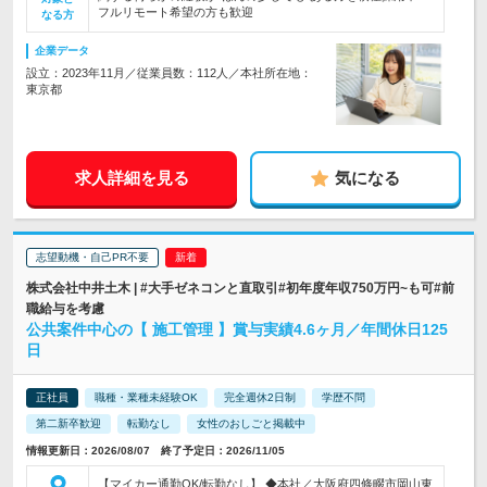
フルリモート希望の方も歓迎
なる方
企業データ
設立：2023年11月／従業員数：112人／本社所在地：
東京都
求人詳細を見る
気になる
志望動機・自己PR不要
株式会社中井土木 | #大手ゼネコンと直取引#初年度年収750万円~も可#前
職給与を考慮
公共案件中心の【 施工管理 】賞与実績4.6ヶ月／年間休日125
日
正社員
職種・業種未経験OK
完全週休2日制
学歴不問
第二新卒歓迎
転勤なし
女性のおしごと掲載中
情報更新日：2026/08/07 終了予定日：2026/11/05
【マイカー通勤OK/転勤なし】 ◆本社／大阪府四條畷市岡山東