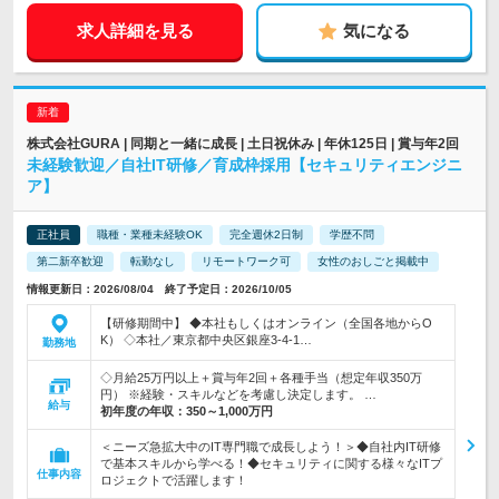
求人詳細を見る
気になる
株式会社GURA | 同期と一緒に成長 | 土日祝休み | 年休125日 | 賞与年2回
未経験歓迎／自社IT研修／育成枠採用【セキュリティエンジニ
ア】
正社員
職種・業種未経験OK
完全週休2日制
学歴不問
第二新卒歓迎
転勤なし
リモートワーク可
女性のおしごと掲載中
情報更新日：2026/08/04 終了予定日：2026/10/05
【研修期間中】 ◆本社もしくはオンライン（全国各地からO
K） ◇本社／東京都中央区銀座3-4-1…
勤務地
◇月給25万円以上＋賞与年2回＋各種手当（想定年収350万
円） ※経験・スキルなどを考慮し決定します。 …
給与
初年度の年収：
350～1,000万円
＜ニーズ急拡大中のIT専門職で成長しよう！＞◆自社内IT研修
で基本スキルから学べる！◆セキュリティに関する様々なITプ
仕事内容
ロジェクトで活躍します！