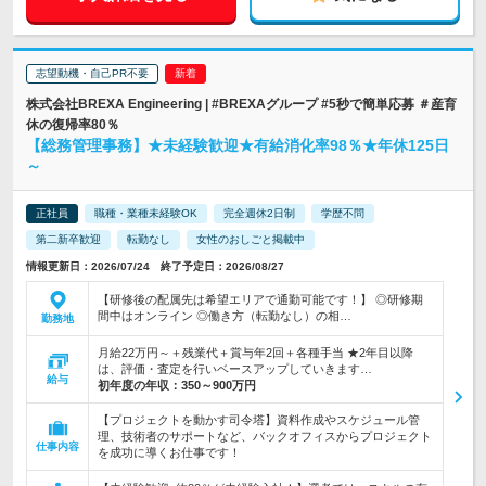
志望動機・自己PR不要
株式会社BREXA Engineering | #BREXAグループ #5秒で簡単応募 ＃産育
休の復帰率80％
【総務管理事務】★未経験歓迎★有給消化率98％★年休125日
～
正社員
職種・業種未経験OK
完全週休2日制
学歴不問
第二新卒歓迎
転勤なし
女性のおしごと掲載中
情報更新日：2026/07/24 終了予定日：2026/08/27
【研修後の配属先は希望エリアで通勤可能です！】 ◎研修期
間中はオンライン ◎働き方（転勤なし）の相…
勤務地
月給22万円～＋残業代＋賞与年2回＋各種手当 ★2年目以降
は、評価・査定を行いベースアップしていきます…
給与
初年度の年収：
350～900万円
【プロジェクトを動かす司令塔】資料作成やスケジュール管
理、技術者のサポートなど、バックオフィスからプロジェクト
仕事内容
を成功に導くお仕事です！