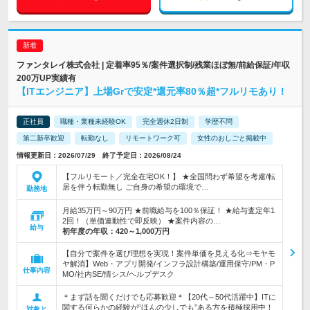
ファンタレイ株式会社 | 定着率95％/案件選択制/残業ほぼ無/前給保証/年収
200万UP実績有
【ITエンジニア】上場Grで安定*還元率80％超*フルリモあり！
正社員
職種・業種未経験OK
完全週休2日制
学歴不問
第二新卒歓迎
転勤なし
リモートワーク可
女性のおしごと掲載中
情報更新日：2026/07/29 終了予定日：2026/08/24
【フルリモート／完全在宅OK！】 ★全国問わず希望を考慮/転
居を伴う転勤無し ご自身の希望の環境で…
勤務地
月給35万円～90万円 ★前職給与を100％保証！ ★給与査定年1
2回！（単価連動性で即反映） ★案件内容の…
給与
初年度の年収：
420～1,000万円
【自分で案件を選び理想を実現！案件単価を見える化⇒モヤモ
ヤ解消】Web・アプリ開発/インフラ設計構築/運用保守/PM・P
仕事内容
MO/社内SE/情シス/ヘルプデスク
＊まず話を聞くだけでも応募歓迎＊【20代～50代活躍中】ITに
関する何らかの経験が“ほんの少しでも”ある方を積極採用中！
対象と