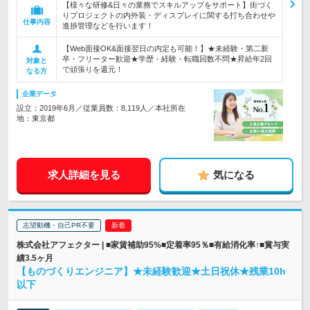
【様々な研修&日々の業務でスキルアップをサポート】街づく
りプロジェクトの内外装・ディスプレイに関する打ち合わせや
仕事内容
進捗管理などを行います！
【Web面接OK&面接翌日の内定も可能！】★未経験・第二新
卒・フリーター歓迎★学歴・経験・転職回数不問★昇給年2回
対象と
で頑張りを還元！
なる方
企業データ
設立：2019年6月／従業員数：8,119人／本社所在
地：東京都
求人詳細を見る
気になる
志望動機・自己PR不要
株式会社アフェクター | ■家賃補助95%■定着率95％■有給消化率↑■賞与実
績3.5ヶ月
【ものづくりエンジニア】★未経験歓迎★土日祝休★残業10h
以下