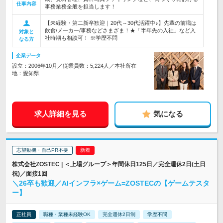
仕事内容
事務業務全般を担当します！
【未経験・第二新卒歓迎｜20代～30代活躍中♪】先輩の前職は
飲食/メーカー/事務などさまざま！★「半年先の入社」など入
対象と
社時期も相談可！ ※学歴不問
なる方
企業データ
設立：2006年10月／従業員数：5,224人／本社所在
地：愛知県
求人詳細を見る
気になる
志望動機・自己PR不要
株式会社ZOSTEC | ＜上場グループ＞年間休日125日／完全週休2日(土日
祝)／面接1回
＼26卒も歓迎／AIインフラ×ゲーム=ZOSTECの【ゲームテスタ
ー】
正社員
職種・業種未経験OK
完全週休2日制
学歴不問