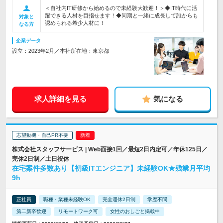
＜自社内IT研修から始めるので未経験大歓迎！＞◆IT時代に活
躍できる人材を目指せます！◆同期と一緒に成長して誰からも
対象と
認められる希少人材に！
なる方
企業データ
設立：2023年2月／本社所在地：東京都
求人詳細を見る
気になる
志望動機・自己PR不要
株式会社スタッフサービス | Web面接1回／最短2日内定可／年休125日／
完休2日制／土日祝休
在宅案件多数あり【初級ITエンジニア】未経験OK★残業月平均
9h
正社員
職種・業種未経験OK
完全週休2日制
学歴不問
第二新卒歓迎
リモートワーク可
女性のおしごと掲載中