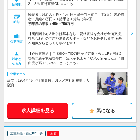
2-1-8 ※直行直帰OK ※U・Iタ…
勤務地
経験者：月給35万円～45万円＋諸手当＋賞与（年2回） 未経験
者：月給23万円～＋諸手当＋賞与（年2回） …
給与
初年度の年収：
450～750万円
【関西圏中心＆出張は基本なし｜資格取得を会社が全面支援】
打ち合わせの同席や調査のサポートなどをお任せします ★基
仕事内容
本知識からじっくり学べます！
【経験者優遇｜年収600～700万円を予定※さらにUPも可能】
◎第二新卒歓迎◎専門・短大卒以上★「収入が安定した」「自
対象と
由度が高くていい」という声も♪
なる方
企業データ
設立：1964年4月／従業員数：31人／本社所在地：大
阪府
求人詳細を見る
気になる
志望動機・自己PR不要