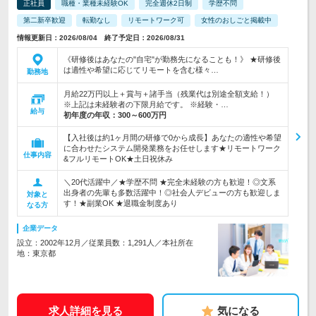
正社員
職種・業種未経験OK
完全週休2日制
学歴不問
第二新卒歓迎
転勤なし
リモートワーク可
女性のおしごと掲載中
情報更新日：2026/08/04 終了予定日：2026/08/31
《研修後はあなたの"自宅"が勤務先になることも！》 ★研修後
は適性や希望に応じてリモートを含む様々…
勤務地
月給22万円以上＋賞与＋諸手当（残業代は別途全額支給！）
※上記は未経験者の下限月給です。 ※経験・…
給与
初年度の年収：
300～600万円
【入社後は約1ヶ月間の研修で0から成長】あなたの適性や希望
に合わせたシステム開発業務をお任せします★リモートワーク
仕事内容
&フルリモートOK★土日祝休み
＼20代活躍中／★学歴不問 ★完全未経験の方も歓迎！◎文系
出身者の先輩も多数活躍中！◎社会人デビューの方も歓迎しま
対象と
す！★副業OK ★退職金制度あり
なる方
企業データ
設立：2002年12月／従業員数：1,291人／本社所在
地：東京都
求人詳細を見る
気になる