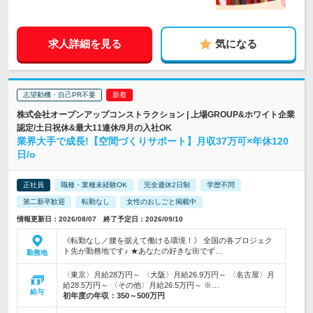
求人詳細を見る
気になる
志望動機・自己PR不要
株式会社オープンアップコンストラクション | 上場GROUP&ホワイト企業
認定/土日祝休&最大11連休/9月の入社OK
業界大手で成長!【空間づくりサポート】月収37万可×年休120
日/o
正社員
職種・業種未経験OK
完全週休2日制
学歴不問
第二新卒歓迎
転勤なし
女性のおしごと掲載中
情報更新日：2026/08/07 終了予定日：2026/09/10
《転勤なし／腰を据えて働ける環境！》 全国の各プロジェク
ト先が勤務地です♪ ★あなたの好きな街でず…
勤務地
〈東京〉月給28万円～ 〈大阪〉月給26.9万円～ 〈名古屋〉月
給28.5万円～ 〈その他〉月給26.5万円～ ※…
給与
初年度の年収：
350～500万円