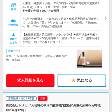
＜東京・神奈川＞ 月給：235,000円～+賞与年2回(昨年度実績3.
0ヶ月分) ＜埼玉・千葉・愛知・京都・大阪…
給与
初年度の年収：
300～400万円
＊1年半の研修あり／賞与3.0ヶ月分＊化粧品専門店＆百貨店内
で、お客様の『美』を引き出します＊『ALBION』『Eleganc
仕事内容
e』等、グループ商品の社割あり
【未経験歓迎／第二新卒・ブランクOK】★高卒以上★年齢・
性別不問★20～50代活躍中！＼美容・スキンケア・接客が好き
対象と
な方は、ぜひご応募ください！／
なる方
企業データ
設立：1956年3月／従業員数：3,235人／本社所在
地：東京都
求人詳細を見る
気になる
志望動機・自己PR不要
株式会社 ＨＡＬ | *入社時の平均年齢26歳*残業少*先輩の約99％が年収
UP*年休120日