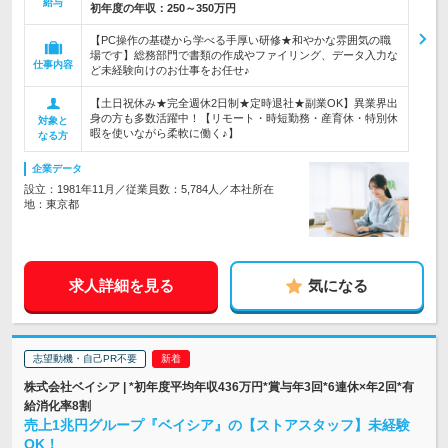
給与
初年度の年収：
250～350万円
【PC操作の基礎から学べる手厚い研修★和やかな雰囲気の職
場です】総務部門で書類の作成やファイリング、データ入力な
仕事内容
ど未経験向けのお仕事をお任せ♪
【土日祝休み★完全週休2日制★定時退社★副業OK】異業界出
身の方も多数活躍中！【リモート・時短勤務・産育休・特別休
対象と
暇を使いながら柔軟に働く♪】
なる方
企業データ
設立：1981年11月／従業員数：5,784人／本社所在
地：東京都
求人詳細を見る
気になる
志望動機・自己PR不要
株式会社ベイシア | *初年度平均年収436万円*賞与年3回*6連休×年2回*有
給消化率8割
売上1兆円グループ『ベイシア』の【ストアスタッフ】未経験
OK！