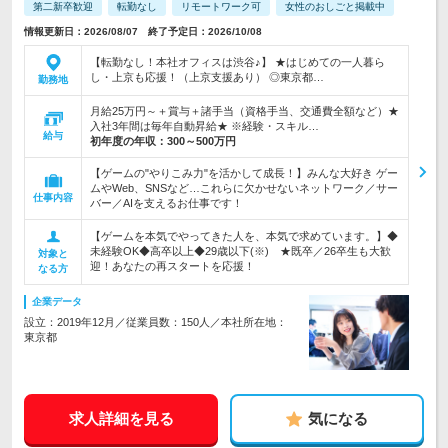
第二新卒歓迎
転勤なし
リモートワーク可
女性のおしごと掲載中
情報更新日：2026/08/07 終了予定日：2026/10/08
【転勤なし！本社オフィスは渋谷♪】 ★はじめての一人暮ら
し・上京も応援！（上京支援あり） ◎東京都…
勤務地
月給25万円～＋賞与＋諸手当（資格手当、交通費全額など）★
入社3年間は毎年自動昇給★ ※経験・スキル…
給与
初年度の年収：
300～500万円
【ゲームの"やりこみ力"を活かして成長！】みんな大好き ゲー
ムやWeb、SNSなど…これらに欠かせないネットワーク／サー
仕事内容
バー／AIを支えるお仕事です！
【ゲームを本気でやってきた人を、本気で求めています。】◆
未経験OK◆高卒以上◆29歳以下(※) ★既卒／26卒生も大歓
対象と
迎！あなたの再スタートを応援！
なる方
企業データ
設立：2019年12月／従業員数：150人／本社所在地：
東京都
求人詳細を見る
気になる