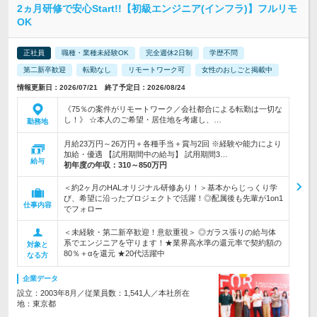
2ヵ月研修で安心Start!!【初級エンジニア(インフラ)】フルリモ
OK
正社員
職種・業種未経験OK
完全週休2日制
学歴不問
第二新卒歓迎
転勤なし
リモートワーク可
女性のおしごと掲載中
情報更新日：2026/07/21 終了予定日：2026/08/24
《75％の案件がリモートワーク／会社都合による転勤は一切な
し！》 ☆本人のご希望・居住地を考慮し、…
勤務地
月給23万円～26万円＋各種手当＋賞与2回 ※経験や能力により
加給・優遇 【試用期間中の給与】 試用期間3…
給与
初年度の年収：
310～850万円
＜約2ヶ月のHALオリジナル研修あり！＞基本からじっくり学
び、希望に沿ったプロジェクトで活躍！◎配属後も先輩が1on1
仕事内容
でフォロー
＜未経験・第二新卒歓迎！意欲重視＞ ◎ガラス張りの給与体
系でエンジニアを守ります！★業界高水準の還元率で契約額の
対象と
80％＋αを還元 ★20代活躍中
なる方
企業データ
設立：2003年8月／従業員数：1,541人／本社所在
地：東京都