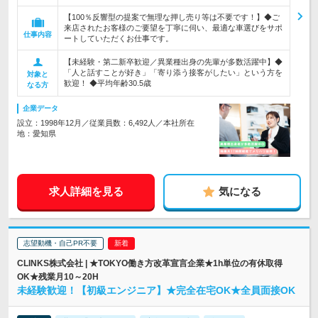
【100％反響型の提案で無理な押し売り等は不要です！】◆ご
来店されたお客様のご要望を丁寧に伺い、最適な車選びをサポ
仕事内容
ートしていただくお仕事です。
【未経験・第二新卒歓迎／異業種出身の先輩が多数活躍中】◆
「人と話すことが好き」「寄り添う接客がしたい」という方を
対象と
歓迎！ ◆平均年齢30.5歳
なる方
企業データ
設立：1998年12月／従業員数：6,492人／本社所在
地：愛知県
求人詳細を見る
気になる
志望動機・自己PR不要
CLINKS株式会社 | ★TOKYO働き方改革宣言企業★1h単位の有休取得
OK★残業月10～20H
未経験歓迎！【初級エンジニア】★完全在宅OK★全員面接OK