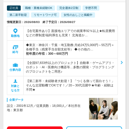
正社員
職種・業種未経験OK
完全週休2日制
学歴不問
第二新卒歓迎
リモートワーク可
女性のおしごと掲載中
情報更新日：2026/08/03 終了予定日：2026/08/27
【在宅案件あり】面接地エリアでの就業率92％以上★転居費用
などの寮制度/福利厚生も充実！ 北海道か…
勤務地
◆東京・神奈川・千葉・埼玉勤務:月給24万5,000円～55万円＋
各種手当（残業手当全額支給等） ◆その他の…
給与
初年度の年収：
300～600万円
【全国97,833件以上のプロジェクト】自動車・ゲームアプリ・
ロボット・AI・医療向け機器等…多数の開発・プログラミング
仕事内容
のプロジェクトをご用意♪
【第二新卒・未経験者大歓迎！】「つくる側って面白そう！」
そんな志望動機でOKです！／20～30代活躍中★年齢・経験は
対象と
不問★
なる方
企業データ
設立：2001年12月／従業員数：18,000人／本社所在
地：東京都