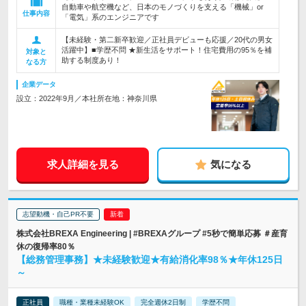
自動車や航空機など、日本のモノづくりを支える「機械」or
仕事内容
「電気」系のエンジニアです
【未経験・第二新卒歓迎／正社員デビューも応援／20代の男女
活躍中】■学歴不問 ★新生活をサポート！住宅費用の95％を補
対象と
助する制度あり！
なる方
企業データ
設立：2022年9月／本社所在地：神奈川県
求人詳細を見る
気になる
志望動機・自己PR不要
株式会社BREXA Engineering | #BREXAグループ #5秒で簡単応募 ＃産育
休の復帰率80％
【総務管理事務】★未経験歓迎★有給消化率98％★年休125日
～
正社員
職種・業種未経験OK
完全週休2日制
学歴不問