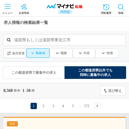
関西版
メニュー
会員登録
閲覧履歴
検索
求人情報の検索結果一覧
滋賀県もしくは滋賀県東近江市
勤務地
職種
年収
特徴
条件変更
この都道府県
以外でも
この都道府県
で募集中の求人
同時に募集中の求人
8,568
1
50
件中
-
件
並び替え
1
2
3
4
5
172
…