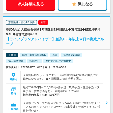
求人詳細を見る
気になる
志望動機・自己PR不要
株式会社かんぽ生命保険 | 年間休日120日以上◆賞与2回◆残業月平均
9.4H◆有休取得率96％
【ライフプランアドバイザー】創業100年以上★日本郵政グル
ープ
正社員
職種・業種未経験OK
上場
完全週休2日制
第二新卒歓迎
転勤なし
女性のおしごと掲載中
情報更新日：2026/08/07 終了予定日：2026/09/10
＜原則転勤なし＞ 採用エリア内の通勤可能な範囲の拠点での
勤務になります。 ★初期配属の都道府県を選…
勤務地
月給256,800円～310,350円+諸手当（残業手当・住居手当・扶
養手当・営業手当など）+賞与年2回 ※ご入社…
給与
初年度の年収：
420～500万円
＜研修センターでの育成プログラムあり＞既にご契約いただい
ているお客さまへのフォローや、将来設計をサポートするご提
仕事内容
案を行います。