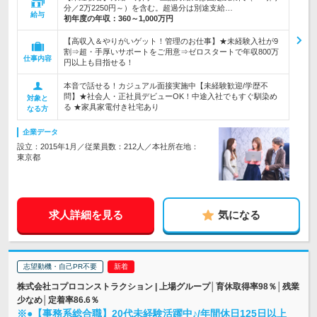
分／2万2250円～）を含む。超過分は別途支給…
給与
初年度の年収：
360～1,000万円
【高収入＆やりがいゲット！管理のお仕事】★未経験入社が9
割⇒超・手厚いサポートをご用意⇒ゼロスタートで年収800万
仕事内容
円以上も目指せる！
本音で話せる！カジュアル面接実施中【未経験歓迎/学歴不
問】★社会人・正社員デビューOK！中途入社でもすぐ馴染め
対象と
る ★家具家電付き社宅あり
なる方
企業データ
設立：2015年1月／従業員数：212人／本社所在地：
東京都
求人詳細を見る
気になる
志望動機・自己PR不要
株式会社コプロコンストラクション | 上場グループ│育休取得率98％│残業
少なめ│定着率86.6％
※●【事務系総合職】20代未経験活躍中♪/年間休日125日以上