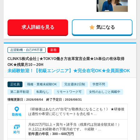
求人詳細を見る
気になる
志望動機・自己PR不要
CLINKS株式会社 | ★TOKYO働き方改革宣言企業★1h単位の有休取得
OK★残業月10～20H
未経験歓迎！【初級エンジニア】★完全在宅OK★全員面接OK
正社員
職種・業種未経験OK
完全週休2日制
学歴不問
第二新卒歓迎
転勤なし
リモートワーク可
女性のおしごと掲載中
情報更新日：2026/08/04 終了予定日：2026/08/31
《研修後はあなたの"自宅"が勤務先になることも！》 ★研修後
は適性や希望に応じてリモートを含む様々…
勤務地
月給22万円以上＋賞与＋諸手当（残業代は別途全額支給！）
※上記は未経験者の下限月給です。 ※経験・…
給与
初年度の年収：
300～600万円