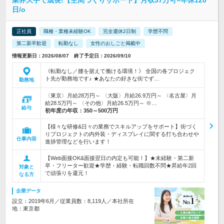
業界大手で成長!【空間づくりサポート】月収37万可×年休120
日/o
正社員
職種・業種未経験OK
完全週休2日制
学歴不問
第二新卒歓迎
転勤なし
女性のおしごと掲載中
情報更新日：2026/08/07 終了予定日：2026/09/10
《転勤なし／腰を据えて働ける環境！》 全国の各プロジェク
ト先が勤務地です♪ ★あなたの好きな街でず…
勤務地
〈東京〉月給28万円～ 〈大阪〉月給26.9万円～ 〈名古屋〉月
給28.5万円～ 〈その他〉月給26.5万円～ ※…
給与
初年度の年収：
350～500万円
【様々な研修&日々の業務でスキルアップをサポート】街づく
りプロジェクトの内外装・ディスプレイに関する打ち合わせや
仕事内容
進捗管理などを行います！
【Web面接OK&面接翌日の内定も可能！】★未経験・第二新
卒・フリーター歓迎★学歴・経験・転職回数不問★昇給年2回
対象と
で頑張りを還元！
なる方
企業データ
設立：2019年6月／従業員数：8,119人／本社所在
地：東京都