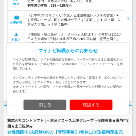
短大・専門・高専卒／月給216,720円~ 高校…
給与
初年度の年収：
325～625万円
《日本中の"まちづくり"を支える建設機械レンタルの営業》■
お客様のニーズに応じた機械や工法を"提案"します ◎上司・先
仕事内容
輩がスグ隣から丁寧に指導♪
《未経験・第二新卒・U・Iターンも大歓迎！》 ◎年間休日128
日＆完全週休2日制＆残業月平均26H程 ◎結婚・育児と両立し
対象と
やすい ◎福利厚生も充実
なる方
マイナビ転職からのお知らせ
企業データ
マイナビ転職では、サイトの継続的な改善や、ユーザーのみなさまに最適化され
設立：1967年1月／従業員数：10,345人／本社所在
た広告を配信すること等を目的に、Cookie等の「インフォマティブデータ」を利
地：東京都
用しています。
インフォマティブデータの提供を無効にしたい場合は「確認する」ボタンのリン
ク先から停止（オプトアウト）を行うことができます。
※オプトアウトをした場合、マイナビ転職の一部サービスを利用できない場合が
求人詳細を見る
気になる
あります。
閉じる
確認する
志望動機・自己PR不要
株式会社コントラフト | ＜東証グロース上場グループ＞全国募集★賞与年2
回★土日祝休み
女性活躍中!未経験OKの【管理事務】/年休120日/福利厚生充