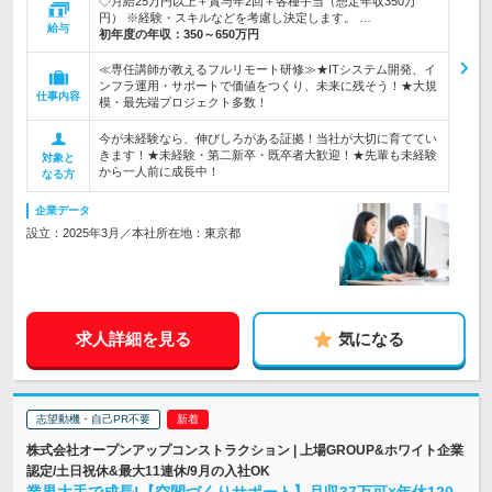
◇月給25万円以上＋賞与年2回＋各種手当（想定年収350万
円） ※経験・スキルなどを考慮し決定します。 …
給与
初年度の年収：
350～650万円
≪専任講師が教えるフルリモート研修≫★ITシステム開発、イ
ンフラ運用・サポートで価値をつくり、未来に残そう！★大規
仕事内容
模・最先端プロジェクト多数！
今が未経験なら、伸びしろがある証拠！当社が大切に育ててい
きます！★未経験・第二新卒・既卒者大歓迎！★先輩も未経験
対象と
から一人前に成長中！
なる方
企業データ
設立：2025年3月／本社所在地：東京都
求人詳細を見る
気になる
志望動機・自己PR不要
株式会社オープンアップコンストラクション | 上場GROUP&ホワイト企業
認定/土日祝休&最大11連休/9月の入社OK