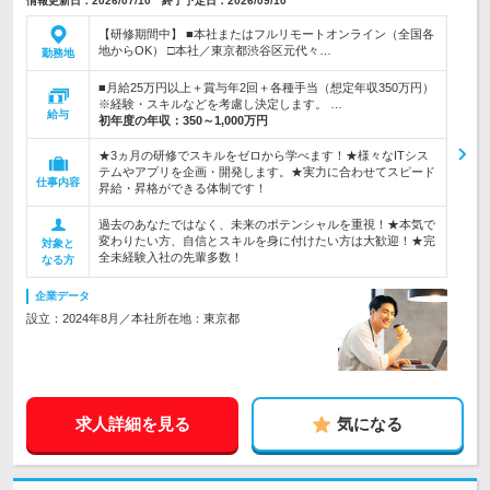
情報更新日：2026/07/10 終了予定日：2026/09/10
【研修期間中】 ■本社またはフルリモートオンライン（全国各
地からOK） □本社／東京都渋谷区元代々…
勤務地
■月給25万円以上＋賞与年2回＋各種手当（想定年収350万円）
※経験・スキルなどを考慮し決定します。 …
給与
初年度の年収：
350～1,000万円
★3ヵ月の研修でスキルをゼロから学べます！★様々なITシス
テムやアプリを企画・開発します。★実力に合わせてスピード
仕事内容
昇給・昇格ができる体制です！
過去のあなたではなく、未来のポテンシャルを重視！★本気で
変わりたい方、自信とスキルを身に付けたい方は大歓迎！★完
対象と
全未経験入社の先輩多数！
なる方
企業データ
設立：2024年8月／本社所在地：東京都
求人詳細を見る
気になる