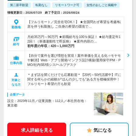
第二新卒歓迎
転勤なし
リモートワーク可
女性のおしごと掲載中
情報更新日：2026/07/29 終了予定日：2026/08/24
【フルリモート／完全在宅OK！】 ★全国問わず希望を考慮/転
居を伴う転勤無し ご自身の希望の環境で…
勤務地
月給35万円～90万円 ★前職給与を100％保証！ ★給与査定年1
2回！（単価連動性で即反映） ★案件内容の…
給与
初年度の年収：
420～1,000万円
【自分で案件を選び理想を実現！案件単価を見える化⇒モヤモ
ヤ解消】Web・アプリ開発/インフラ設計構築/運用保守/PM・P
仕事内容
MO/社内SE/情シス/ヘルプデスク
＊まず話を聞くだけでも応募歓迎＊【20代～50代活躍中】ITに
関する何らかの経験が“ほんの少しでも”ある方を積極採用中！
対象と
フルリモート希望の方も歓迎
なる方
企業データ
設立：2023年11月／従業員数：112人／本社所在地：
東京都
求人詳細を見る
気になる