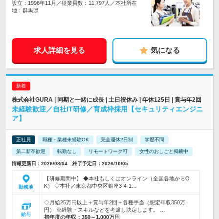
設立：1996年11月／従業員数：11,797人／本社所在
地：群馬県
求人詳細を見る
気になる
株式会社GURA | 同期と一緒に成長 | 土日祝休み | 年休125日 | 賞与年2回
未経験歓迎／自社IT研修／育成枠採用【セキュリティエンジニ
ア】
正社員
職種・業種未経験OK
完全週休2日制
学歴不問
第二新卒歓迎
転勤なし
リモートワーク可
女性のおしごと掲載中
情報更新日：2026/08/04 終了予定日：2026/10/05
【研修期間中】 ◆本社もしくはオンライン（全国各地からO
K） ◇本社／東京都中央区銀座3-4-1…
勤務地
◇月給25万円以上＋賞与年2回＋各種手当（想定年収350万
円） ※経験・スキルなどを考慮し決定します。 …
給与
初年度の年収：
350～1,000万円