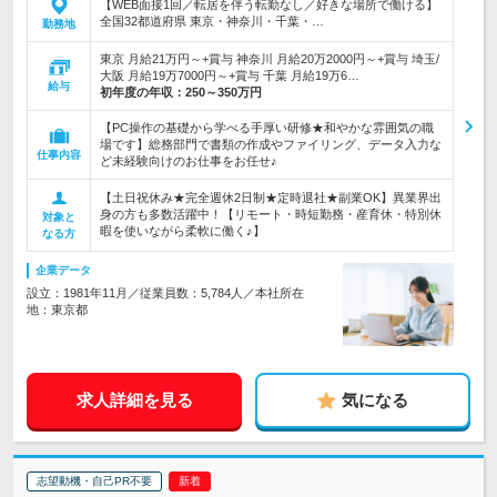
【WEB面接1回／転居を伴う転勤なし／好きな場所で働ける】
全国32都道府県 東京・神奈川・千葉・…
勤務地
東京 月給21万円～+賞与 神奈川 月給20万2000円～+賞与 埼玉/
大阪 月給19万7000円～+賞与 千葉 月給19万6…
給与
初年度の年収：
250～350万円
【PC操作の基礎から学べる手厚い研修★和やかな雰囲気の職
場です】総務部門で書類の作成やファイリング、データ入力な
仕事内容
ど未経験向けのお仕事をお任せ♪
【土日祝休み★完全週休2日制★定時退社★副業OK】異業界出
身の方も多数活躍中！【リモート・時短勤務・産育休・特別休
対象と
暇を使いながら柔軟に働く♪】
なる方
企業データ
設立：1981年11月／従業員数：5,784人／本社所在
地：東京都
求人詳細を見る
気になる
志望動機・自己PR不要