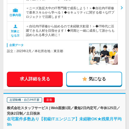
＜ニーズ急拡大中のIT専門職で成長しよう！＞◆自社内IT研修
で基本スキルから学べる！◆セキュリティに関する様々なITプ
仕事内容
ロジェクトで活躍します！
＜自社内IT研修から始めるので未経験大歓迎！＞◆IT時代に活
躍できる人材を目指せます！◆同期と一緒に成長して誰からも
対象と
認められる希少人材に！
なる方
企業データ
設立：2023年2月／本社所在地：東京都
求人詳細を見る
気になる
志望動機・自己PR不要
株式会社スタッフサービス | Web面接1回／最短2日内定可／年休125日／
完休2日制／土日祝休
在宅案件多数あり【初級ITエンジニア】未経験OK★残業月平均
9h