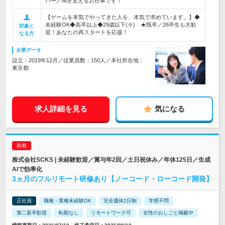
バー／AIを支えるお仕事です！
【ゲームを本気でやってきた人を、本気で求めています。】◆
未経験OK◆高卒以上◆29歳以下(※) ★既卒／26卒生も大歓
対象と
迎！あなたの再スタートを応援！
なる方
企業データ
設立：2019年12月／従業員数：150人／本社所在地：
東京都
求人詳細を見る
気になる
株式会社SCKS | 未経験歓迎／賞与年2回／土日祝休み／年休125日／生成
AIで効率化
3ヵ月のフルリモート研修あり【ノーコード・ローコード開発】
正社員
職種・業種未経験OK
完全週休2日制
学歴不問
第二新卒歓迎
転勤なし
リモートワーク可
女性のおしごと掲載中