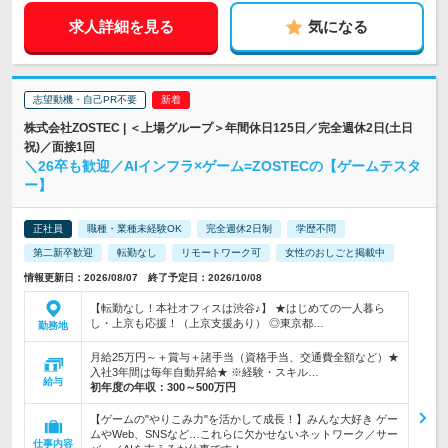
求人詳細を見る
気になる
志望動機・自己PR不要
株式会社ZOSTEC | ＜上場グループ＞年間休日125日／完全週休2日(土日
祝)／面接1回
＼26卒も歓迎／AIインフラ×ゲーム=ZOSTECの【ゲームテスタ
ー】
正社員
職種・業種未経験OK
完全週休2日制
学歴不問
第二新卒歓迎
転勤なし
リモートワーク可
女性のおしごと掲載中
情報更新日：2026/08/07 終了予定日：2026/10/08
【転勤なし！本社オフィスは渋谷♪】 ★はじめての一人暮ら
し・上京も応援！（上京支援あり） ◎東京都…
勤務地
月給25万円～＋賞与＋諸手当（資格手当、交通費全額など）★
入社3年間は毎年自動昇給★ ※経験・スキル…
給与
初年度の年収：
300～500万円
【ゲームの"やりこみ力"を活かして成長！】みんな大好き ゲー
ムやWeb、SNSなど…これらに欠かせないネットワーク／サー
仕事内容