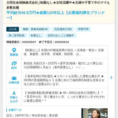
大同生命保険株式会社 | 転勤なし★女性活躍中★主婦や子育て中のママも
多数在籍
平均給与48.8万円★創業120年以上【企業福利厚生プランナ
ー】
正社員
職種・業種未経験OK
完全週休2日制
学歴不問
第二新卒歓迎
転勤なし
女性のおしごと掲載中
情報更新日：2026/08/07 終了予定日：2026/09/10
【転勤なし】全国の47都道府県の支社 ＜北海道・東北＞ 北海
道、青森県、岩手県、宮城県、秋田県、山…
勤務地
初任給 月給21万～23万円＋諸手当(地域・能力により異なる)
※試用期間6ヶ月あり（条件変更なし） ＜＜ …
給与
【 基本定時(17時)退社 ★リモートも活用した柔軟な働き方 ★
3年間の育成期間あり 】企業に向けて福利厚生制度を充実させ
仕事内容
るためのご提案を行います。
【 未経験者歓迎(研修充実) ★ 40～50代の女性が活躍中♪ 】＊
＊育児中の方、長く働きたい方、しっかり稼ぎたい方それぞれ
対象と
に最適な環境＊＊
なる方
企業データ
設立：1947年7月／本社所在地：東京都