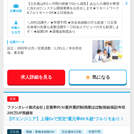
【入社後は約1ヶ月間の研修で0から成長】あなたの適性や希望
に合わせたシステム開発業務をお任せします★リモートワーク
仕事内容
&フルリモートOK★土日祝休み
＼20代活躍中／★学歴不問 ★完全未経験の方も歓迎！◎文系
出身者の先輩も多数活躍中！◎社会人デビューの方も歓迎しま
対象と
す！★副業OK ★退職金制度あり
なる方
企業データ
設立：2002年12月／従業員数：1,291人／本社所在
地：東京都
求人詳細を見る
気になる
ファンタレイ株式会社 | 定着率95％/案件選択制/残業ほぼ無/前給保証/年収
200万UP実績有
【ITエンジニア】上場Grで安定*還元率80％超*フルリモあり！
正社員
職種・業種未経験OK
完全週休2日制
学歴不問