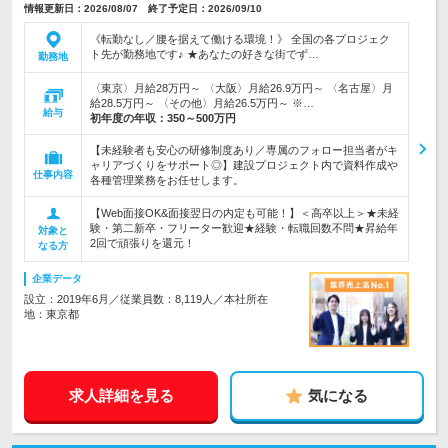
情報更新日：2026/08/07 終了予定日：2026/09/10
《転勤なし／腰を据えて働ける環境！》 全国の各プロジェク
ト先が勤務地です♪ ★あなたの好きな街でず…
勤務地
〈東京〉月給28万円～ 〈大阪〉月給26.9万円～ 〈名古屋〉月
給28.5万円～ 〈その他〉月給26.5万円～ ※…
給与
初年度の年収：
350～500万円
【未経験者も安心の研修制度あり／専属のフォロー担当者がキ
ャリアづくりをサポート◎】建設プロジェクト内で資料作成や
仕事内容
各種管理業務をお任せします。
【Web面接OK&面接翌日の内定も可能！】＜高卒以上＞★未経
験・第二新卒・フリーター歓迎★経験・転職回数不問★昇給年
対象と
2回で頑張りを還元！
なる方
企業データ
設立：2019年6月／従業員数：8,119人／本社所在
地：東京都
求人詳細を見る
気になる