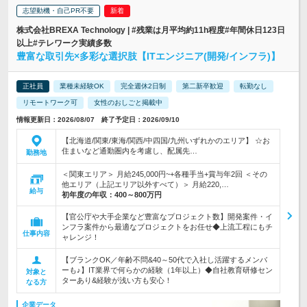
志望動機・自己PR不要
株式会社BREXA Technology | #残業は月平均約11h程度#年間休日123日
以上#テレワーク実績多数
豊富な取引先×多彩な選択肢【ITエンジニア(開発/インフラ)】
正社員
業種未経験OK
完全週休2日制
第二新卒歓迎
転勤なし
リモートワーク可
女性のおしごと掲載中
情報更新日：2026/08/07 終了予定日：2026/09/10
【北海道/関東/東海/関西/中四国/九州いずれかのエリア】 ☆お
住まいなど通勤圏内を考慮し、配属先…
勤務地
＜関東エリア＞ 月給245,000円~+各種手当+賞与年2回 ＜その
他エリア（上記エリア以外すべて）＞ 月給220,…
給与
初年度の年収：
400～800万円
【官公庁や大手企業など豊富なプロジェクト数】開発案件・イ
ンフラ案件から最適なプロジェクトをお任せ◆上流工程にもチ
仕事内容
ャレンジ！
【ブランクOK／年齢不問&40～50代で入社し活躍するメンバ
ーも♪】IT業界で何らかの経験（1年以上）◆自社教育研修セン
対象と
ターあり&経験が浅い方も安心！
なる方
企業データ