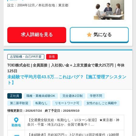
設立：2004年12月／本社所在地：東京都
求人詳細を見る
気になる
志望動機・自己PR不要
TOEI株式会社 | 全員面接｜入社祝い金＋上京支援金で最大25万円｜年休
125日
未経験で平均月収43.5万…これはバグ？【施工管理アシスタン
ト】
正社員
職種・業種未経験OK
完全週休2日制
学歴不問
第二新卒歓迎
転勤なし
リモートワーク可
女性のおしごと掲載中
情報更新日：2026/07/24 終了予定日：2026/09/10
【交通費全額支給・転勤なし・ＵIターン歓迎】 ★東京都・神
奈川・千葉・埼玉のほか、全国で募集中！…
勤務地
【未経験者】月給30万円～ 上記月給には固定残業代（10時間