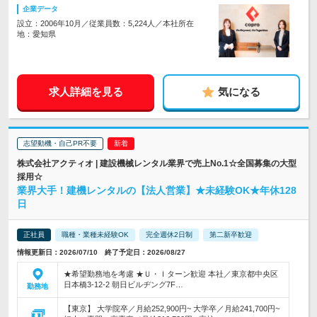
企業データ
設立：2006年10月／従業員数：5,224人／本社所在
地：愛知県
求人詳細を見る
気になる
志望動機・自己PR不要
株式会社アクティオ | 建設機械レンタル業界で売上No.1☆全国募集の大型
採用☆
業界大手！建機レンタルの【法人営業】★未経験OK★年休128
日
正社員
職種・業種未経験OK
完全週休2日制
第二新卒歓迎
情報更新日：2026/07/10 終了予定日：2026/08/27
★希望勤務地を考慮 ★Ｕ・Ｉターン歓迎 本社／東京都中央区
日本橋3-12-2 朝日ビルヂング7F…
勤務地
【東京】 大学院卒／月給252,900円~ 大学卒／月給241,700円~