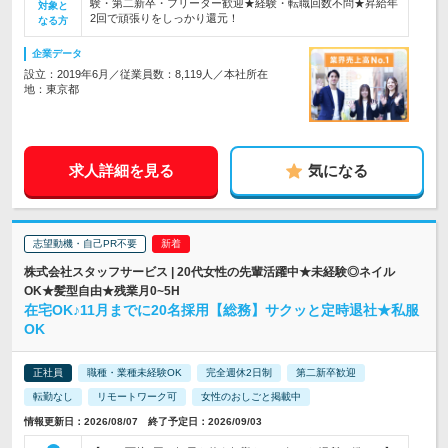
験・第二新卒・フリーター歓迎★経験・転職回数不問★昇給年
対象と
2回で頑張りをしっかり還元！
なる方
企業データ
設立：2019年6月／従業員数：8,119人／本社所在
地：東京都
求人詳細を見る
気になる
志望動機・自己PR不要
株式会社スタッフサービス | 20代女性の先輩活躍中★未経験◎ネイル
OK★髪型自由★残業月0~5H
在宅OK♪11月までに20名採用【総務】サクッと定時退社★私服
OK
正社員
職種・業種未経験OK
完全週休2日制
第二新卒歓迎
転勤なし
リモートワーク可
女性のおしごと掲載中
情報更新日：2026/08/07 終了予定日：2026/09/03