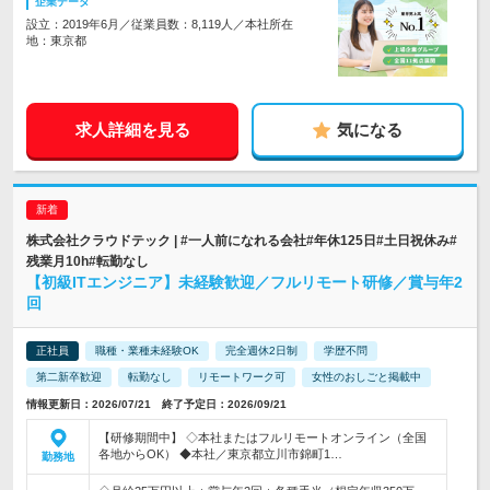
企業データ
設立：2019年6月／従業員数：8,119人／本社所在
地：東京都
求人詳細を見る
気になる
株式会社クラウドテック | #一人前になれる会社#年休125日#土日祝休み#
残業月10h#転勤なし
【初級ITエンジニア】未経験歓迎／フルリモート研修／賞与年2
回
正社員
職種・業種未経験OK
完全週休2日制
学歴不問
第二新卒歓迎
転勤なし
リモートワーク可
女性のおしごと掲載中
情報更新日：2026/07/21 終了予定日：2026/09/21
【研修期間中】 ◇本社またはフルリモートオンライン（全国
各地からOK） ◆本社／東京都立川市錦町1…
勤務地