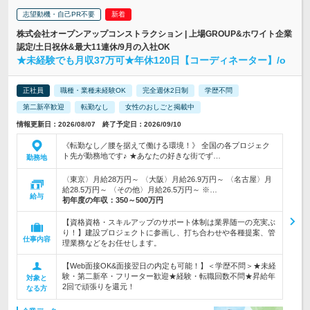
志望動機・自己PR不要
株式会社オープンアップコンストラクション | 上場GROUP&ホワイト企業
認定/土日祝休&最大11連休/9月の入社OK
★未経験でも月収37万可★年休120日【コーディネーター】/o
正社員
職種・業種未経験OK
完全週休2日制
学歴不問
第二新卒歓迎
転勤なし
女性のおしごと掲載中
情報更新日：2026/08/07 終了予定日：2026/09/10
《転勤なし／腰を据えて働ける環境！》 全国の各プロジェク
ト先が勤務地です♪ ★あなたの好きな街でず…
勤務地
〈東京〉月給28万円～ 〈大阪〉月給26.9万円～ 〈名古屋〉月
給28.5万円～ 〈その他〉月給26.5万円～ ※…
給与
初年度の年収：
350～500万円
【資格資格・スキルアップのサポート体制は業界随一の充実ぶ
り！】建設プロジェクトに参画し、打ち合わせや各種提案、管
仕事内容
理業務などをお任せします。
【Web面接OK&面接翌日の内定も可能！】＜学歴不問＞★未経
験・第二新卒・フリーター歓迎★経験・転職回数不問★昇給年
対象と
2回で頑張りを還元！
なる方