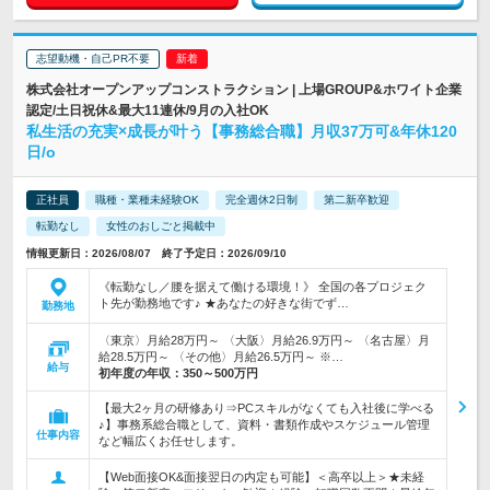
志望動機・自己PR不要
株式会社オープンアップコンストラクション | 上場GROUP&ホワイト企業
認定/土日祝休&最大11連休/9月の入社OK
私生活の充実×成長が叶う【事務総合職】月収37万可&年休120
日/o
正社員
職種・業種未経験OK
完全週休2日制
第二新卒歓迎
転勤なし
女性のおしごと掲載中
情報更新日：2026/08/07 終了予定日：2026/09/10
《転勤なし／腰を据えて働ける環境！》 全国の各プロジェク
ト先が勤務地です♪ ★あなたの好きな街でず…
勤務地
〈東京〉月給28万円～ 〈大阪〉月給26.9万円～ 〈名古屋〉月
給28.5万円～ 〈その他〉月給26.5万円～ ※…
給与
初年度の年収：
350～500万円
【最大2ヶ月の研修あり⇒PCスキルがなくても入社後に学べる
♪】事務系総合職として、資料・書類作成やスケジュール管理
仕事内容
など幅広くお任せします。
【Web面接OK&面接翌日の内定も可能】＜高卒以上＞★未経