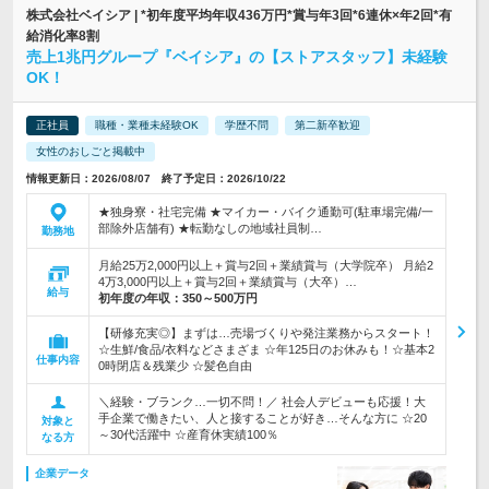
株式会社ベイシア | *初年度平均年収436万円*賞与年3回*6連休×年2回*有
給消化率8割
売上1兆円グループ『ベイシア』の【ストアスタッフ】未経験
OK！
正社員
職種・業種未経験OK
学歴不問
第二新卒歓迎
女性のおしごと掲載中
情報更新日：2026/08/07 終了予定日：2026/10/22
★独身寮・社宅完備 ★マイカー・バイク通勤可(駐車場完備/一
部除外店舗有) ★転勤なしの地域社員制…
勤務地
月給25万2,000円以上＋賞与2回＋業績賞与（大学院卒） 月給2
4万3,000円以上＋賞与2回＋業績賞与（大卒）…
給与
初年度の年収：
350～500万円
【研修充実◎】まずは…売場づくりや発注業務からスタート！
☆生鮮/食品/衣料などさまざま ☆年125日のお休みも！☆基本2
仕事内容
0時閉店＆残業少 ☆髪色自由
＼経験・ブランク…一切不問！／ 社会人デビューも応援！大
手企業で働きたい、人と接することが好き…そんな方に ☆20
対象と
～30代活躍中 ☆産育休実績100％
なる方
企業データ