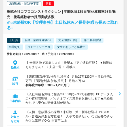
志望動機・自己PR不要
株式会社コプロコンストラクション | 年間休日125日/育休取得率98%/販
売・接客経験者の採用実績多数
※○未経験OK【管理事務】土日祝休み／長期休暇も長めに取れ
る♪
正社員
職種・業種未経験OK
完全週休2日制
第二新卒歓迎
転勤なし
リモートワーク可
女性のおしごと掲載中
情報更新日：2026/08/07 終了予定日：2026/09/10
【 全国各地で募集します！希望エリアで通勤可能 】 ▼転勤は
ありません！ 〈 支店一覧 〉 札幌支…
勤務地
【関東(東京/千葉/神奈川/埼玉)】 月給29万1230円＋皆勤手当1
万円 【関西(大阪/京都/兵庫)】 月給29万13…
給与
初年度の年収：
300～1,200万円
《入社時期も気軽に相談OK！20代～30代活躍中》PCデータ入
力や資材管理等、バックオフィス業務をお任せします★未経験
仕事内容
からでも安心の研修体制が魅力♪
《人柄・意欲重視の採用！未経験・第二新卒歓迎♪》PCスキ
ル・普通免許ある方歓迎！「大手で働きたい」など応募のきっ
対象と
かけは気軽でOK♪ ※高卒以上
なる方