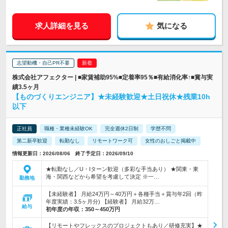
求人詳細を見る
気になる
志望動機・自己PR不要
株式会社アフェクター | ■家賃補助95%■定着率95％■有給消化率↑■賞与実
績3.5ヶ月
【ものづくりエンジニア】★未経験歓迎★土日祝休★残業10h
以下
正社員
職種・業種未経験OK
完全週休2日制
学歴不問
第二新卒歓迎
転勤なし
リモートワーク可
女性のおしごと掲載中
情報更新日：2026/08/06 終了予定日：2026/09/10
★転勤なし／U・Iターン歓迎（多彩な手当あり） ★関東・東
海・関西などから希望を考慮して決定 ※一…
勤務地
【未経験者】 月給24万円～40万円＋各種手当＋賞与年2回（昨
年度実績：3.5ヶ月分) 【経験者】 月給32万…
給与
初年度の年収：
350～450万円
【リモートやフレックスのプロジェクトもあり／研修充実】★