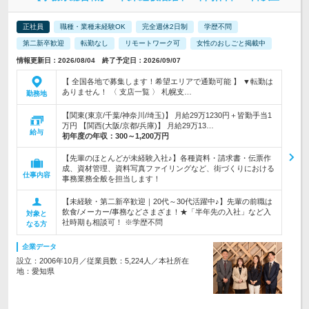
正社員
職種・業種未経験OK
完全週休2日制
学歴不問
第二新卒歓迎
転勤なし
リモートワーク可
女性のおしごと掲載中
情報更新日：2026/08/04 終了予定日：2026/09/07
【 全国各地で募集します！希望エリアで通勤可能 】 ▼転勤は
ありません！ 〈 支店一覧 〉 札幌支…
勤務地
【関東(東京/千葉/神奈川/埼玉)】 月給29万1230円＋皆勤手当1
万円 【関西(大阪/京都/兵庫)】 月給29万13…
給与
初年度の年収：
300～1,200万円
【先輩のほとんどが未経験入社♪】各種資料・請求書・伝票作
成、資材管理、資料写真ファイリングなど、街づくりにおける
仕事内容
事務業務全般を担当します！
【未経験・第二新卒歓迎｜20代～30代活躍中♪】先輩の前職は
飲食/メーカー/事務などさまざま！★「半年先の入社」など入
対象と
社時期も相談可！ ※学歴不問
なる方
企業データ
設立：2006年10月／従業員数：5,224人／本社所在
地：愛知県