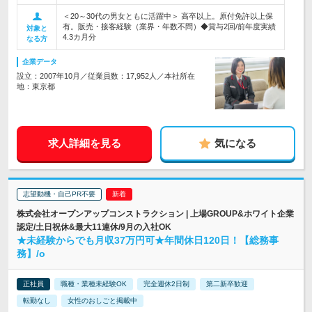
＜20～30代の男女ともに活躍中＞ 高卒以上。原付免許以上保
有。販売・接客経験（業界・年数不問）◆賞与2回/前年度実績
対象と
4.3カ月分
なる方
企業データ
設立：2007年10月／従業員数：17,952人／本社所在
地：東京都
求人詳細を見る
気になる
志望動機・自己PR不要
株式会社オープンアップコンストラクション | 上場GROUP&ホワイト企業
認定/土日祝休&最大11連休/9月の入社OK
★未経験からでも月収37万円可★年間休日120日！【総務事
務】/o
正社員
職種・業種未経験OK
完全週休2日制
第二新卒歓迎
転勤なし
女性のおしごと掲載中