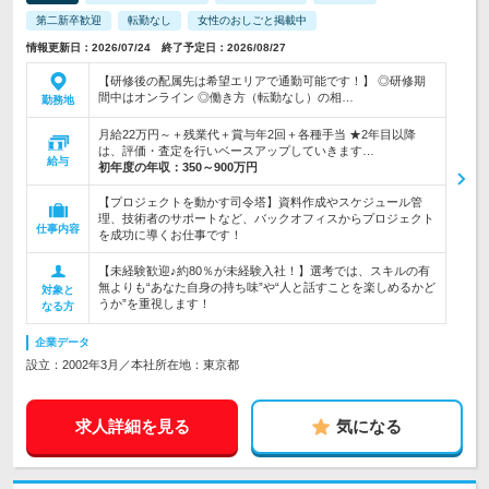
第二新卒歓迎
転勤なし
女性のおしごと掲載中
情報更新日：2026/07/24 終了予定日：2026/08/27
【研修後の配属先は希望エリアで通勤可能です！】 ◎研修期
間中はオンライン ◎働き方（転勤なし）の相…
勤務地
月給22万円～＋残業代＋賞与年2回＋各種手当 ★2年目以降
は、評価・査定を行いベースアップしていきます…
給与
初年度の年収：
350～900万円
【プロジェクトを動かす司令塔】資料作成やスケジュール管
理、技術者のサポートなど、バックオフィスからプロジェクト
仕事内容
を成功に導くお仕事です！
【未経験歓迎♪約80％が未経験入社！】選考では、スキルの有
無よりも“あなた自身の持ち味”や“人と話すことを楽しめるかど
対象と
うか”を重視します！
なる方
企業データ
設立：2002年3月／本社所在地：東京都
求人詳細を見る
気になる