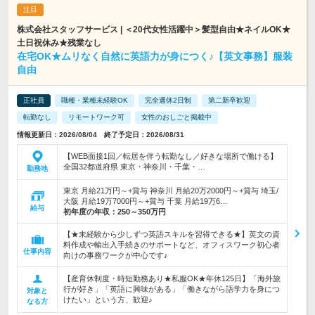
株式会社スタッフサービス | ＜20代女性活躍中＞髪型自由★ネイルOK★
土日祝休み★残業なし
在宅OK★ムリなく自然に英語力が身につく♪【英文事務】服装
自由
正社員
職種・業種未経験OK
完全週休2日制
第二新卒歓迎
転勤なし
リモートワーク可
女性のおしごと掲載中
情報更新日：2026/08/04 終了予定日：2026/08/31
【WEB面接1回／転居を伴う転勤なし／好きな場所で働ける】
全国32都道府県 東京・神奈川・千葉・…
勤務地
東京 月給21万円～+賞与 神奈川 月給20万2000円～+賞与 埼玉/
大阪 月給19万7000円～+賞与 千葉 月給19万6…
給与
初年度の年収：
250～350万円
【★未経験から少しずつ英語スキルを習得できる★】英文の資
料作成や輸出入手続きのサポートなど、オフィスワーク初心者
仕事内容
向けの事務ワークが中心です♪
【産育休制度・時短勤務あり★私服OK★年休125日】「海外旅
行が好き」「英語に興味がある」「働きながら語学力を身につ
対象と
けたい」という方、歓迎♪
なる方