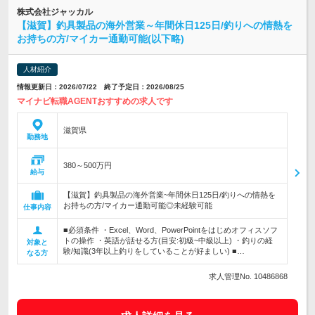
株式会社ジャッカル
【滋賀】釣具製品の海外営業～年間休日125日/釣りへの情熱を
お持ちの方/マイカー通勤可能(以下略)
人材紹介
情報更新日：2026/07/22 終了予定日：2026/08/25
マイナビ転職AGENTおすすめの求人です
滋賀県
勤務地
380～500万円
給与
【滋賀】釣具製品の海外営業~年間休日125日/釣りへの情熱を
お持ちの方/マイカー通勤可能◎未経験可能
仕事内容
■必須条件 ・Excel、Word、PowerPointをはじめオフィスソフ
トの操作 ・英語が話せる方(目安:初級~中級以上) ・釣りの経
対象と
験/知識(3年以上釣りをしていることが好ましい) ■…
なる方
求人管理No. 10486868