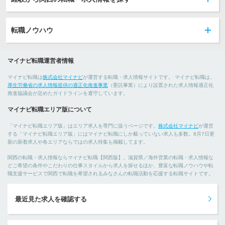
転職ノウハウ
マイナビ転職運営者情報
マイナビ転職は
株式会社マイナビ
が運営する転職・求人情報サイトです。 マイナビ転職は、
厚生労働省の求人情報提供の適正化推進事業
（委託事業）により設置された求人情報適正化
推進協議会が定めたガイドラインを遵守しています。
マイナビ転職エリア版について
「マイナビ転職エリア版」はエリア求人を専門に扱うページです。
株式会社マイナビ
が運営
する「マイナビ転職エリア版」にはマイナビ転職にしか載っていない求人も多数。8月7日更
新の新着求人や各エリアならではの求人特集も掲載してます。
関西の転職・求人情報ならマイナビ転職【関西版】。滋賀県／海外営業の転職・求人情報な
どご希望の条件やこだわりの仕事スタイルから求人を探せるほか、豊富な転職ノウハウや転
職支援サービスで関西で転職を希望されるみなさんの転職活動を応援する転職サイトです。
最近見た求人を確認する