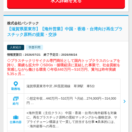
求人詳細を見る
株式会社パンテック
【滋賀県栗東市】【海外営業】中国・香港・台湾向け再生プラ
スチック原料の提案・交渉
人材紹介
学歴不問
情報更新日：2026/07/21 終了予定日：2026/08/24
◇プラスチックリサイクル専門商社として国内トップクラスのシェアを
誇り、業績も拡大中 ◇SDGs・循環経済に直結した事業で、社会貢献を
実感しながら働ける環境 ◇年収440万円～510万円、賞与は昨年実績
5.35ヶ月…
滋賀県栗東市中沢 JR琵琶湖線 草津駅 車5分
勤務地
◇想定年収…440万円～510万円 ┗月給…274,000円～314,000
円 …
給与
○海外営業（主任クラス） 中国・香港・台湾の海外顧客を対象
に、再生プラスチック原料の需給マッチングから価格交渉、サ
プライチェーン構築まで一貫して担当する仕事 ■具体的には、
仕事内容
・海外顧客への再生…