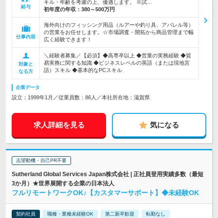
キル・年齢を考慮の上、優遇します。 ※試…
給与
初年度の年収：
380～500万円
海外向けのフィッシング用品（ルアーや釣り具、アパレル等）
の営業をお任せします。☆市場調査・開拓から商品管理まで幅
仕事内容
広く経験できます！
＼経験者募集／【必須】◆高専卒以上 ◆営業の実務経験 ◆貿
易実務に関する知識 ◆ビジネスレベルの英語（または現地言
対象と
語）スキル ◆基本的なPCスキル
なる方
企業データ
設立：1999年1月／従業員数：86人／本社所在地：滋賀県
求人詳細を見る
気になる
志望動機・自己PR不要
Sutherland Global Services Japan株式会社 | 正社員登用実績多数（最短
3か月）★世界展開する企業の日本法人
フルリモートワークOK♪【カスタマーサポート】◆未経験OK
契約社員
職種・業種未経験OK
第二新卒歓迎
転勤なし