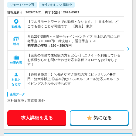
リモートワーク可
女性のおしごと掲載中
情報更新日：2026/07/21 終了予定日：2026/09/21
【フルリモートワークでの勤務となります。】 日本全国、ど
こでも働くことが可能です！ 【拠点】 東京…
勤務地
月給257,858円～＋諸手当＋インセンティブ ※上記給与には住
宅手当（10,000円/一律支給）、通信手当（5,0…
給与
初年度の年収：
320～350万円
【充実の研修で未経験の方も安心♪】ECサイトを利用している
お客様からのお問い合わせ対応や各種フォローをお任せしま
仕事内容
す！
【経験者優遇！】＼働きやすさ重視の方にピッタリ♪／◆専
門・短大卒以上 ◎基本的なPCスキル・メール対応スキル・タ
対象と
イピングスキルをお持ちの方
なる方
企業データ
本社所在地：東京都 海外
求人詳細を見る
気になる