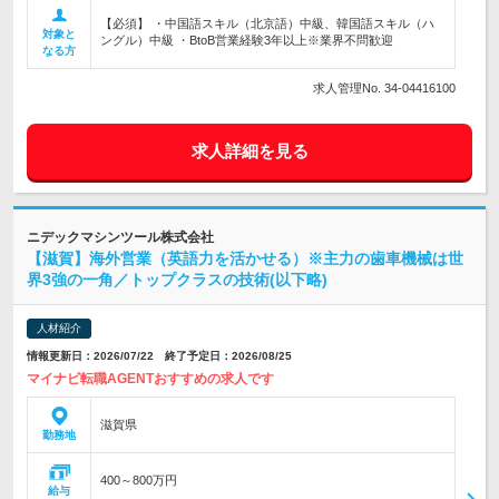
【必須】 ・中国語スキル（北京語）中級、韓国語スキル（ハ
対象と
ングル）中級 ・BtoB営業経験3年以上※業界不問歓迎
なる方
求人管理No. 34-04416100
求人詳細を見る
ニデックマシンツール株式会社
【滋賀】海外営業（英語力を活かせる）※主力の歯車機械は世
界3強の一角／トップクラスの技術(以下略)
人材紹介
情報更新日：2026/07/22 終了予定日：2026/08/25
マイナビ転職AGENTおすすめの求人です
滋賀県
勤務地
400～800万円
給与