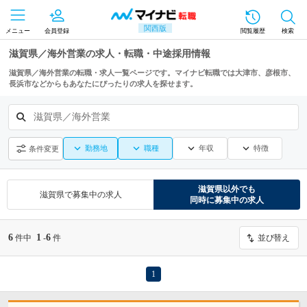
関西版
メニュー
会員登録
閲覧履歴
検索
滋賀県／海外営業の求人・転職・中途採用情報
滋賀県／海外営業の転職・求人一覧ページです。マイナビ転職では大津市、彦根市、
長浜市などからもあなたにぴったりの求人を探せます。
滋賀県／海外営業
勤務地
職種
年収
特徴
条件変更
滋賀県
以外でも
滋賀県
で募集中の求人
同時に募集中の求人
6
1
6
件中
-
件
並び替え
1