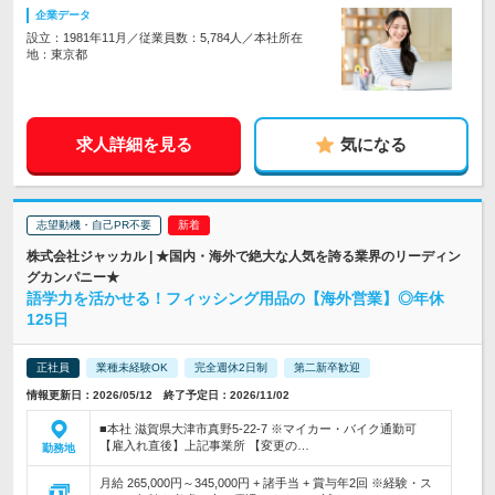
企業データ
設立：1981年11月／従業員数：5,784人／本社所在
地：東京都
求人詳細を見る
気になる
志望動機・自己PR不要
株式会社ジャッカル | ★国内・海外で絶大な人気を誇る業界のリーディン
グカンパニー★
語学力を活かせる！フィッシング用品の【海外営業】◎年休
125日
正社員
業種未経験OK
完全週休2日制
第二新卒歓迎
情報更新日：2026/05/12 終了予定日：2026/11/02
■本社 滋賀県大津市真野5-22-7 ※マイカー・バイク通勤可
【雇入れ直後】上記事業所 【変更の…
勤務地
月給 265,000円～345,000円 + 諸手当 + 賞与年2回 ※経験・ス