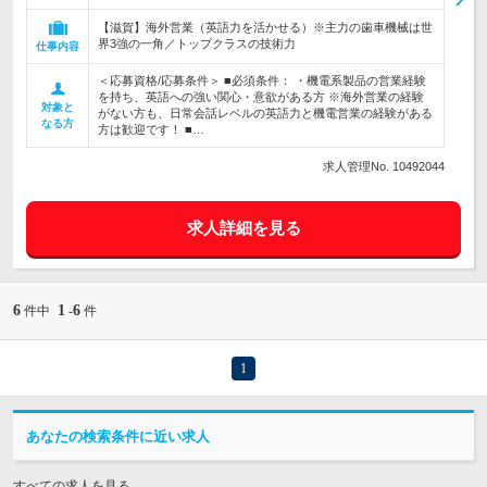
【滋賀】海外営業（英語力を活かせる）※主力の歯車機械は世
界3強の一角／トップクラスの技術力
仕事内容
＜応募資格/応募条件＞ ■必須条件： ・機電系製品の営業経験
を持ち、英語への強い関心・意欲がある方 ※海外営業の経験
対象と
がない方も、日常会話レベルの英語力と機電営業の経験がある
なる方
方は歓迎です！ ■…
求人管理No. 10492044
求人詳細を見る
6
1
6
件中
-
件
1
あなたの検索条件に近い求人
すべての求人を見る