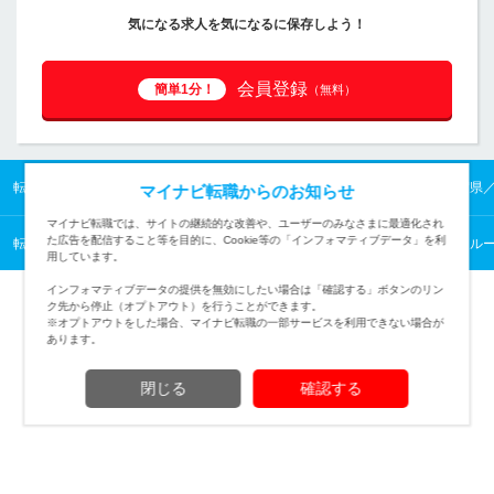
気になる求人を気になるに保存しよう！
会員登録
簡単1分！
（無料）
転職TOP
関西の転職・求人情報TOP
滋賀県の転職・求人情報TOP
滋賀県
マイナビ転職からのお知らせ
マイナビ転職では、サイトの継続的な改善や、ユーザーのみなさまに最適化され
た広告を配信すること等を目的に、Cookie等の「インフォマティブデータ」を利
転職TOP
営業から探す
営業の転職・求人情報一覧
営業・代理店営業・ル
用しています。
インフォマティブデータの提供を無効にしたい場合は「確認する」ボタンのリン
ク先から停止（オプトアウト）を行うことができます。
※オプトアウトをした場合、マイナビ転職の一部サービスを利用できない場合が
あります。
TOPページへ
閉じる
確認する
(c) Mynavi Corporation