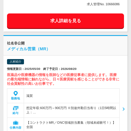
求人管理No. 10666086
求人詳細を見る
社名非公開
メディカル営業（MR）
人材紹介
情報更新日：2025/05/30 終了予定日：2026/08/20
医薬品や医療機器の情報を医師などの医療従事者に提供します。 医療
の最先端情報に触れながら、日々医療貢献を感じることができる非常に
社会貢献性の高いお仕事です。
滋賀
勤務地
想定年収:600万円～900万円 ※別途外勤日当有り（1日5時間以
上：…
給与
【コントラクトMR／ONC領域担当募集（領域未経験可！）】
全国
仕事内容