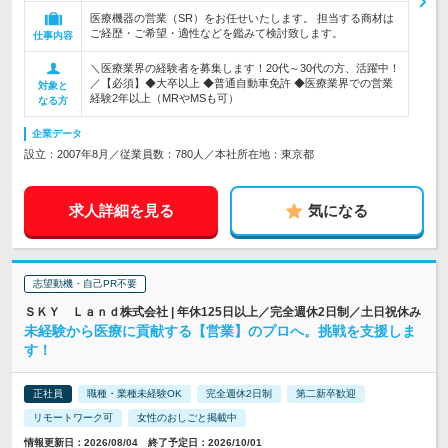
医療機器の営業（SR）をお任せいたします。 担当する商材は
ご経歴・ご希望・適性などを鑑みて検討致します。
仕事内容
＼医療業界の経験者を募集します！20代～30代の方、活躍中！
／【必須】◆大卒以上 ◆普通自動車免許 ◆医療業界での営業
対象と
経験2年以上（MRやMSも可）
なる方
企業データ
設立：2007年8月／従業員数：780人／本社所在地：東京都
求人詳細を見る
気になる
志望動機・自己PR不要
ＳＫＹ Ｌａｎｄ株式会社 | 年休125日以上／完全週休2日制／土日祝休み
未経験から医療に貢献する【営業】のプロへ。挑戦を支援しま
す！
正社員
職種・業種未経験OK
完全週休2日制
第二新卒歓迎
リモートワーク可
女性のおしごと掲載中
情報更新日：2026/08/04 終了予定日：2026/10/01