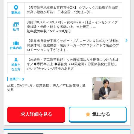
【希望勤務地重視＆直行直帰OK】 ☆フレックス勤務で自由度
の高い勤務が可能！ 日本全国（北海道～沖…
勤務地
月給338,000～569,000円＋賞与年2回＋日当＋インセンティブ
※経験・年齢・能力を考慮の上、当社規定に…
給与
初年度の年収：
500～800万円
【業界出身者が手厚くサポート／AIロープレ＆1on1など抜群の
育成体制】医療機器・製薬メーカーのプロジェクトで製品のプ
仕事内容
ロモーションを手がけます。
【未経験・第二新卒歓迎】＼医療知識は入社後身につけられま
す／◆専門卒以上 ◆要普免（AT限定可）◎医療菱化に貢献し
対象と
たい方/チャレンジ精神のある方
なる方
企業データ
設立：2023年5月／従業員数：16人／本社所在地：愛
知県
求人詳細を見る
気になる