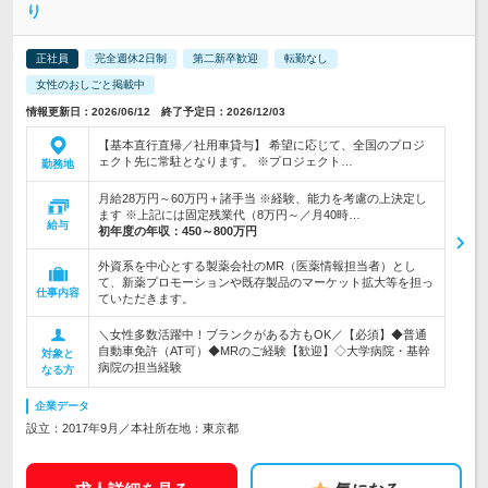
り
正社員
完全週休2日制
第二新卒歓迎
転勤なし
女性のおしごと掲載中
情報更新日：2026/06/12 終了予定日：2026/12/03
【基本直行直帰／社用車貸与】 希望に応じて、全国のプロジ
ェクト先に常駐となります。 ※プロジェクト…
勤務地
月給28万円～60万円＋諸手当 ※経験、能力を考慮の上決定し
ます ※上記には固定残業代（8万円～／月40時…
給与
初年度の年収：
450～800万円
外資系を中心とする製薬会社のMR（医薬情報担当者）とし
て、新薬プロモーションや既存製品のマーケット拡大等を担っ
仕事内容
ていただきます。
＼女性多数活躍中！ブランクがある方もOK／【必須】◆普通
自動車免許（AT可）◆MRのご経験【歓迎】◇大学病院・基幹
対象と
病院の担当経験
なる方
企業データ
設立：2017年9月／本社所在地：東京都