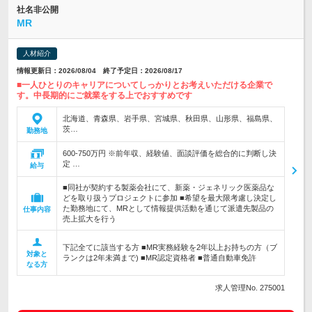
社名非公開
MR
人材紹介
情報更新日：2026/08/04 終了予定日：2026/08/17
■一人ひとりのキャリアについてしっかりとお考えいただける企業で
す。中長期的にご就業をする上でおすすめです
北海道、青森県、岩手県、宮城県、秋田県、山形県、福島県、
茨…
勤務地
600-750万円 ※前年収、経験値、面談評価を総合的に判断し決
定 …
給与
■同社が契約する製薬会社にて、新薬・ジェネリック医薬品な
どを取り扱うプロジェクトに参加 ■希望を最大限考慮し決定し
た勤務地にて、MRとして情報提供活動を通じて派遣先製品の
仕事内容
売上拡大を行う
下記全てに該当する方 ■MR実務経験を2年以上お持ちの方（ブ
対象と
ランクは2年未満まで) ■MR認定資格者 ■普通自動車免許
なる方
求人管理No. 275001