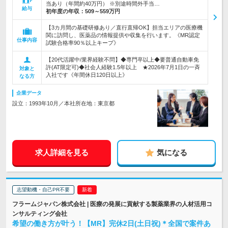
当あり（年間約40万円） ※別途時間外手当…
給与
初年度の年収：
509～559万円
【3カ月間の基礎研修あり／直行直帰OK】担当エリアの医療機
関に訪問し、医薬品の情報提供や収集を行います。《MR認定
仕事内容
試験合格率90％以上キープ》
【20代活躍中/業界経験不問】◆専門卒以上◆要普通自動車免
許(AT限定可)◆社会人経験1.5年以上 ★2026年7月1日の一斉
対象と
入社です《年間休日120日以上》
なる方
企業データ
設立：1993年10月／本社所在地：東京都
求人詳細を見る
気になる
志望動機・自己PR不要
フラームジャパン株式会社 | 医療の発展に貢献する製薬業界の人材活用コ
ンサルティング会社
希望の働き方が叶う！【MR】完休2日(土日祝)＊全国で案件あ