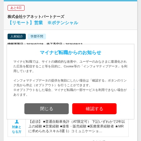
あと6日
株式会社ケアネットパートナーズ
【リモート】営業 ※ポテンシャル
人材紹介
学歴不問
情報更新日：2026/07/28 終了予定日：2026/08/12
希望勤務地考慮します！プロジェクト増加中！メーカー登用の実績もあ
マイナビ転職からのお知らせ
り
マイナビ転職では、サイトの継続的な改善や、ユーザーのみなさまに最適化され
【関西エリア】滋賀県（※配属先により異なります） ※配属
た広告を配信すること等を目的に、Cookie等の「インフォマティブデータ」を利
先に…
用しています。
勤務地
インフォマティブデータの提供を無効にしたい場合は「確認する」ボタンのリン
年収:500万～550万程度 年俸制 給与:■経験、スキル、年齢を
ク先から停止（オプトアウト）を行うことができます。
考…
給与
※オプトアウトをした場合、マイナビ転職の一部サービスを利用できない場合が
あります。
【職務概要】 医師・薬剤師と信頼関係を築き、医薬品の正し
い情報を届けることで、患者様の治療を支える仕事をお任せい
たします。 ＜1日のスケジュール例＞ 特約店（販売代理店や卸
仕事内容
閉じる
確認する
売業者）を訪問…
【必須】 ■普通自動車免許（AT限定可） 下記いずれかで2年以
上の経験 ■営業経験 ■接客・販売経験 ■医療業界経験者 ★MR
対象と
に求められるスキル3選 1）コミュニケーショ…
なる方