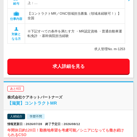
上：…
給与
【コントラクトMR／ONC領域担当募集（領域未経験可！）】
全国
仕事内容
※下記すべての条件を満たす方 ・MR認定資格 ・普通自動車運
対象と
転免許 ・基幹病院担当経験
なる方
求人管理No. m-1253
求人詳細を見る
あと6日
株式会社ケアネットパートナーズ
【滋賀】コントラクトMR
人材紹介
学歴不問
情報更新日：2026/07/28 終了予定日：2026/08/12
年間休日約120日！勤務地希望を考慮可能／シニアになっても働き続け
られるCSO