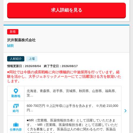
求人詳細を見る
沢井製薬株式会社
MR
人材紹介
上場
情報更新日：2026/08/04 終了予定日：2026/08/17
■同社では今後の成長戦略に向け積極的に中途採用を行っています。経
験を活かし、大手ジェネリックメーカーにてご活躍頂ける方を歓迎いた
します。
北海道、青森県、岩手県、宮城県、秋田県、山形県、福島県、
茨…
勤務地
600-700万円 ※上記年収には手当を含みます。 ※月給 210,000
円…
給与
■MR（営業職、医薬情報担当者）として活躍していただきま
す。 ・MR（営業職、医薬情報担当者）として活躍していただ
く方を募集します。 医薬品は人の命に関わるもので、医薬品
仕事内容