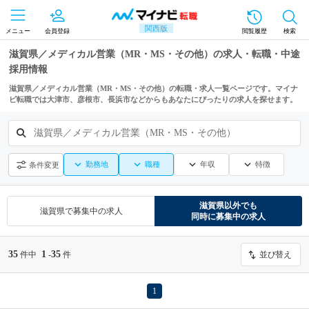
関西版
メニュー
会員登録
閲覧履歴
検索
滋賀県／メディカル営業（MR・MS・その他）の求人・転職・中途
採用情報
滋賀県／メディカル営業（MR・MS・その他）の転職・求人一覧ページです。マイナ
ビ転職では大津市、彦根市、長浜市などからもあなたにぴったりの求人を探せます。
滋賀県／メディカル営業（MR・MS・その他）
勤務地
職種
年収
特徴
条件変更
滋賀県
以外でも
滋賀県
で募集中の求人
同時に募集中の求人
35
1
35
件中
-
件
並び替え
1