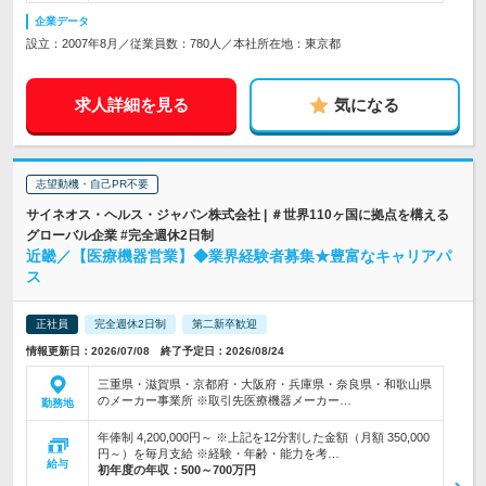
企業データ
設立：2007年8月／従業員数：780人／本社所在地：東京都
求人詳細を見る
気になる
志望動機・自己PR不要
サイネオス・ヘルス・ジャパン株式会社 | ＃世界110ヶ国に拠点を構える
グローバル企業 #完全週休2日制
近畿／【医療機器営業】◆業界経験者募集★豊富なキャリアパ
ス
正社員
完全週休2日制
第二新卒歓迎
情報更新日：2026/07/08 終了予定日：2026/08/24
三重県・滋賀県・京都府・大阪府・兵庫県・奈良県・和歌山県
のメーカー事業所 ※取引先医療機器メーカー…
勤務地
年俸制 4,200,000円～ ※上記を12分割した金額（月額 350,000
円～）を毎月支給 ※経験・年齢・能力を考…
給与
初年度の年収：
500～700万円