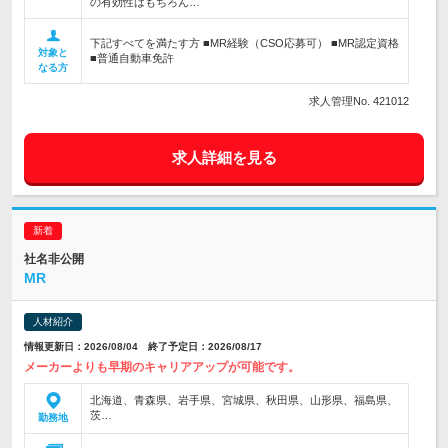
の有効性はもちろん…
下記すべてを満たす方 ■MR経験（CSO応募可） ■MR認定資格
対象と
■普通自動車免許
なる方
求人管理No. 421012
求人詳細を見る
社名非公開
MR
人材紹介
情報更新日：2026/08/04 終了予定日：2026/08/17
メーカーよりも早期のキャリアアップが可能です。
北海道、青森県、岩手県、宮城県、秋田県、山形県、福島県、
茨…
勤務地