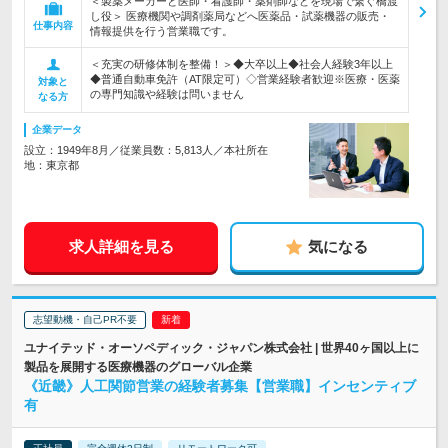
＜製薬メーカーと医師・看護師・薬剤師などを現場で繋ぐ橋渡
し役＞ 医療機関や調剤薬局などへ医薬品・試薬機器の販売・
仕事内容
情報提供を行う営業職です。
＜充実の研修体制を整備！＞◆大卒以上◆社会人経験3年以上
◆普通自動車免許（AT限定可）◇営業経験者歓迎※医療・医薬
対象と
の専門知識や経験は問いません
なる方
企業データ
設立：1949年8月／従業員数：5,813人／本社所在
地：東京都
求人詳細を見る
気になる
志望動機・自己PR不要
ユナイテッド・オーソペディック・ジャパン株式会社 | 世界40ヶ国以上に
製品を展開する医療機器のグローバル企業
《近畿》人工関節営業の経験者募集【営業職】インセンティブ
有