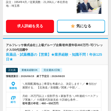
設立：1954年4月／従業員数：21,056人／本社所在
地：埼玉県
求人詳細を見る
気になる
アルフレッサ株式会社 | 上場グループ企業/初年度年収460万円~可/フレッ
クス/30代活躍中
医薬品・試薬機器の【営業】★業界経験・知識不問！年休125
日★
正社員
業種未経験OK
完全週休2日制
情報更新日：2026/06/19 終了予定日：2026/08/20
＼初期配属地はご希望を考慮の上、決定します！／ ◆当社が
展開する、 【北海道／首都圏／関東／中部／…
勤務地
月給：25万円以上＋役割手当＋家族手当 ＼4年連続ベースアッ
プ実施！／ ※残業代別途支給 ※詳細な条件…
給与
初年度の年収：
460～650万円