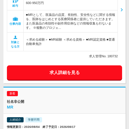
600-950万円
給与
■MRとして、医薬品の品質、有効性、安全性などに関する情報
を、医師をはじめとする医療関係者に提供していただきます。
また医薬品の有効性や副作用症例などの情報収集も行ないま
仕事内容
す。 ※複数のプロジェ...
＜求める経験＞ ■MR経験 ＜求める資格＞ ■MR認定資格 ■普通
対象と
自動車免許
なる方
求人管理No. 180732
求人詳細を見る
社名非公開
MR
人材紹介
学歴不問
情報更新日：2026/08/04 終了予定日：2026/08/17