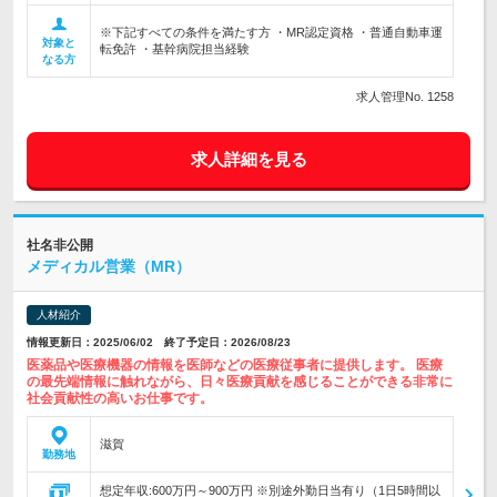
※下記すべての条件を満たす方 ・MR認定資格 ・普通自動車運
対象と
転免許 ・基幹病院担当経験
なる方
求人管理No. 1258
求人詳細を見る
社名非公開
メディカル営業（MR）
人材紹介
情報更新日：2025/06/02 終了予定日：2026/08/23
医薬品や医療機器の情報を医師などの医療従事者に提供します。 医療
の最先端情報に触れながら、日々医療貢献を感じることができる非常に
社会貢献性の高いお仕事です。
滋賀
勤務地
想定年収:600万円～900万円 ※別途外勤日当有り（1日5時間以