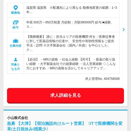
滋賀県 滋賀県 ※配属先により異なる 勤務地変更の範囲：1~3
年…
勤務地
年収:500万～850万程度 月給制：月額380000円 給与:■経験、
ス…
給与
【職務概要】 誰に：担当エリアの医療機関 何を：医療従事者
に対して医薬品情報の伝達や、 安全性や有効性情報をご提供
手法：訪問 ※大手製薬会社（国内／外資）を中心とした、
仕事内容
ク…
【必須】 ・MRの資格 ・社会人経験 【尚可】 ・新薬の取り扱
い経験 ・大手製薬会社での就業経験 ・法人営業経験 ◇こんな
対象と
方におすすめ ・MRの資格を活かしてキャリアアップ…
なる方
求人管理No. 404758008
求人詳細を見る
小山株式会社
急募 【大津】【宿泊施設向けルート営業】〈ITで医療機関を変
革/土日祝休み/残業少〉