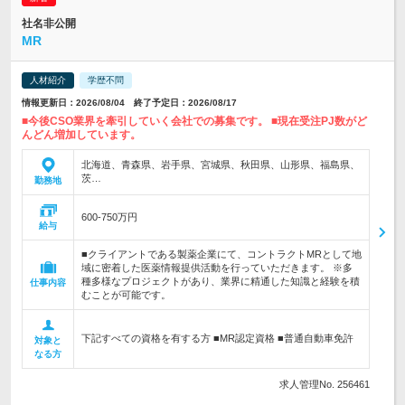
社名非公開
MR
人材紹介
学歴不問
情報更新日：2026/08/04 終了予定日：2026/08/17
■今後CSO業界を牽引していく会社での募集です。 ■現在受注PJ数がど
んどん増加しています。
北海道、青森県、岩手県、宮城県、秋田県、山形県、福島県、
茨…
勤務地
600-750万円
給与
■クライアントである製薬企業にて、コントラクトMRとして地
域に密着した医薬情報提供活動を行っていただきます。 ※多
種多様なプロジェクトがあり、業界に精通した知識と経験を積
仕事内容
むことが可能です。
下記すべての資格を有する方 ■MR認定資格 ■普通自動車免許
対象と
なる方
求人管理No. 256461