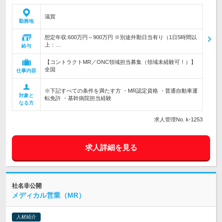
滋賀
勤務地
想定年収:600万円～900万円 ※別途外勤日当有り（1日5時間以
上：…
給与
【コントラクトMR／ONC領域担当募集（領域未経験可！）】
全国
仕事内容
※下記すべての条件を満たす方 ・MR認定資格 ・普通自動車運
対象と
転免許 ・基幹病院担当経験
なる方
求人管理No. k-1253
求人詳細を見る
社名非公開
メディカル営業（MR）
人材紹介