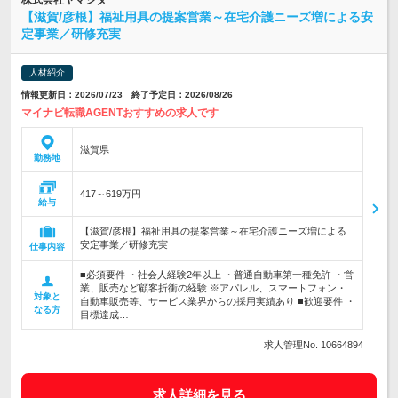
株式会社ヤマシタ
【滋賀/彦根】福祉用具の提案営業～在宅介護ニーズ増による安
定事業／研修充実
人材紹介
情報更新日：2026/07/23 終了予定日：2026/08/26
マイナビ転職AGENTおすすめの求人です
滋賀県
勤務地
417～619万円
給与
【滋賀/彦根】福祉用具の提案営業～在宅介護ニーズ増による
安定事業／研修充実
仕事内容
■必須要件 ・社会人経験2年以上 ・普通自動車第一種免許 ・営
業、販売など顧客折衝の経験 ※アパレル、スマートフォン・
対象と
自動車販売等、サービス業界からの採用実績あり ■歓迎要件 ・
なる方
目標達成…
求人管理No. 10664894
求人詳細を見る