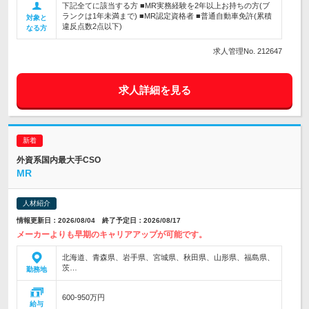
下記全てに該当する方 ■MR実務経験を2年以上お持ちの方(ブ
ランクは1年未満まで) ■MR認定資格者 ■普通自動車免許(累積
対象と
違反点数2点以下)
なる方
求人管理No. 212647
求人詳細を見る
外資系国内最大手CSO
MR
人材紹介
情報更新日：2026/08/04 終了予定日：2026/08/17
メーカーよりも早期のキャリアアップが可能です。
北海道、青森県、岩手県、宮城県、秋田県、山形県、福島県、
茨…
勤務地
600-950万円
給与