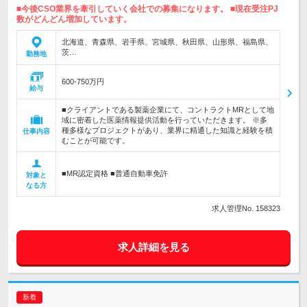
■今後CSO業界を牽引していく会社での募集になります。 ■現在受注PJ
数がどんどん増加しています。
北海道、青森県、岩手県、宮城県、秋田県、山形県、福島県、
茨…
勤務地
600-750万円
給与
■クライアントである製薬企業にて、コントラクトMRとして地
域に密着した医薬情報提供活動を行っていただきます。 ※多
種多様なプロジェクトがあり、業界に精通した知識と経験を積
仕事内容
むことが可能です。
■MR認定資格 ■普通自動車免許
対象と
なる方
求人管理No. 158323
求人詳細を見る