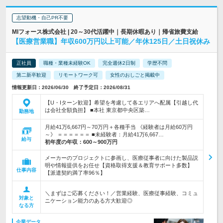
志望動機・自己PR不要
MIフォース株式会社 | 20～30代活躍中｜長期休暇あり｜帰省旅費支給
【医療営業職】年収600万円以上可能／年休125日／土日祝休み
正社員
職種・業種未経験OK
完全週休2日制
学歴不問
第二新卒歓迎
リモートワーク可
女性のおしごと掲載中
情報更新日：2026/06/30 終了予定日：2026/08/31
【U・Iターン歓迎】希望を考慮して各エリアへ配属【引越し代
は会社全額負担】 ■本社 東京都中央区築…
勤務地
月給41万6,667円～70万円＋各種手当 《経験者は月給60万円
～》 ＝＝＝＝＝＝ ■未経験者：月給41万6,667…
給与
初年度の年収：
600～900万円
メーカーのプロジェクトに参画し、医療従事者に向けた製品説
明や情報提供をお任せ【資格取得支援＆教育サポート多数】
仕事内容
【派遣契約満了率96％】
＼まずはご応募ください！／営業経験、医療従事経験、コミュ
対象と
ニケーション能力のある方大歓迎◎
なる方
企業データ