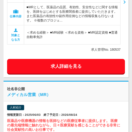
■MRとして、医薬品の品質、有効性、安全性などに関する情報
を、医師をはじめとする医療関係者に提供していただきます。
また医薬品の有効性や副作用症例などの情報収集も行ないま
仕事内容
す。 ※複数のプロジェ...
＜求める経験＞ ■MR経験 ＜求める資格＞ ■MR認定資格 ■普通
対象と
自動車免許
なる方
求人管理No. 180537
求人詳細を見る
社名非公開
メディカル営業（MR）
人材紹介
情報更新日：2025/06/03 終了予定日：2026/08/24
医薬品や医療機器の情報を医師などの医療従事者に提供します。 医療
の最先端情報に触れながら、日々医療貢献を感じることができる非常に
社会貢献性の高いお仕事です。