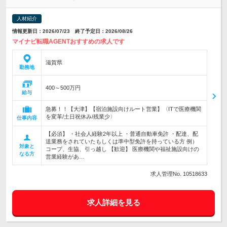
人材紹介
情報更新日：2026/07/23 終了予定日：2026/08/26
マイナビ転職AGENTおすすめの求人です
滋賀県
勤務地
400～500万円
給与
急募！！【大津】【宿泊施設向けルート営業】〈ITで医療機関
を変革/土日祝休み/残業少〉
仕事内容
【必須】 ・社会人経験2年以上 ・普通自動車免許 ・配達、配
送業務をされていたもしくは準中型免許を持っている方 例）
対象と
コープ、生協、引っ越し 【歓迎】 医療機関や福祉施設向けの
なる方
営業経験があ…
求人管理No. 10518633
求人詳細を見る