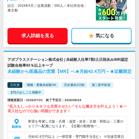
設立：2019年5月／従業員数：555人／本社所在地：
東京都
求人詳細を見る
気になる
アポプラスステーション株式会社 | 未経験入社率7割/土日祝休み/MR認定
試験合格率90％以上キープ
未経験から医薬品の営業【MR】へ★月給42.4万円～★近畿限定
正社員
職種・業種未経験OK
完全週休2日制
第二新卒歓迎
女性のおしごと掲載中
情報更新日：2026/07/21 終了予定日：2026/08/24
“収入もしっかり＆オフも充実させたい”そんな働き方を叶えよう！★一
斉入社なので心強い同期ができます！
希望を考慮し大阪・兵庫・滋賀・奈良・京都・和歌山・三重の
エリアへ配属になります。 【近畿の勤務地一…
勤務地
月給42.4万円以上（一律営業・専門職手当含む） ※別途営業日