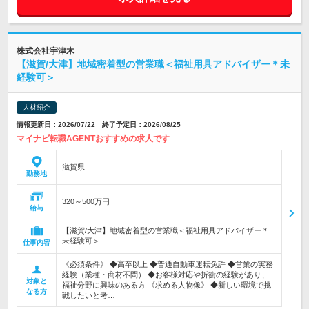
株式会社宇津木
【滋賀/大津】地域密着型の営業職＜福祉用具アドバイザー＊未
経験可＞
人材紹介
情報更新日：2026/07/22 終了予定日：2026/08/25
マイナビ転職AGENTおすすめの求人です
滋賀県
勤務地
320～500万円
給与
【滋賀/大津】地域密着型の営業職＜福祉用具アドバイザー＊
未経験可＞
仕事内容
《必須条件》 ◆高卒以上 ◆普通自動車運転免許 ◆営業の実務
経験（業種・商材不問） ◆お客様対応や折衝の経験があり、
対象と
福祉分野に興味のある方 《求める人物像》 ◆新しい環境で挑
なる方
戦したいと考…