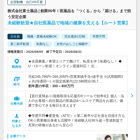
志望動機・自己PR不要
株式会社富士薬品 | 創業96年！医薬品を「つくる」から「届ける」まで担
う安定企業
未経験歓迎★自社医薬品で地域の健康を支える【ルート営業】
正社員
職種・業種未経験OK
完全週休2日制
学歴不問
第二新卒歓迎
転勤なし
女性のおしごと掲載中
情報更新日：2026/08/05 終了予定日：2026/08/31
★全国募集／希望エリアで働けて、転居を伴う転勤なし！ ◆
U・Iターン歓迎！オンライン面接対応！ 北…
勤務地
月給245,796円~269,205円+営業実績手当+諸手当 ※試用期間3
ヶ月(待遇同一) ※固定残業代(22.5時間分/35,7…
給与
初年度の年収：
300～400万円
【直行直帰あり/資格取得を応援/DXツールで効率化】個人・法
人のお客様へ自社製品の医薬品&ヘルスケア商品をお届け。健
仕事内容
康で安心できる毎日を支えます
◆学歴不問◆要普免（AT可）☆第二新卒や正社員を目指す方も
OK☆異業種出身者も活躍中！未経験入社90％超⇒育成前提で
対象と
充実の研修があるから安心◎
なる方
企業データ