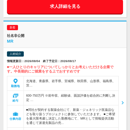
求人詳細を見る
社名非公開
MR
人材紹介
情報更新日：2026/08/04 終了予定日：2026/08/17
■一人ひとりのキャリアについてしっかりとお考えいただける企業で
す。中長期的にご就業をする上でおすすめです
北海道、青森県、岩手県、宮城県、秋田県、山形県、福島県、
茨…
勤務地
600-750万円 ※前年収、経験値、面談評価を総合的に判断し決
定 …
給与
■同社が契約する製薬会社にて、新薬・ジェネリック医薬品な
どを取り扱うプロジェクトに参加していただきます。 ■ご希望
を最大限考慮し決定した勤務地にて、MRとして情報提供活動
仕事内容
を通じて派遣先製品の売...