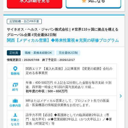
求人詳細を見る
気になる
志望動機・自己PR不要
サイネオス・ヘルス・ジャパン株式会社 | ＃世界110ヶ国に拠点を構える
グローバル企業 #完全週休2日制
関西【メディカル営業】◆将来性重視★充実の研修プログラム
正社員
職種・業種未経験OK
完全週休2日制
情報更新日：2026/07/08 終了予定日：2026/12/17
関西エリア 【雇入れ直後】上記事業所 【変更の範囲】会社の
定める各事業所
勤務地
年俸：400-500万円 ※上記を12分割した金額を毎月支給 ※別
途、四半期一時金と年1回の賞与支給あり ※経…
給与
初年度の年収：
500～650万円
MRまたはメディカル営業として、プロジェクト先での医薬
品・医薬機器の情報提供業務をお任せします。
仕事内容
語学力不問【必須】◆看護師としての臨床経験2年以上（専
門・短大卒可）or◆営業経験2年以上（かつ大卒以上）／◆要
対象と
普免（AT限定可）等
なる方