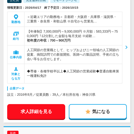
正社員
完全週休2日制
リモートワーク可
情報更新日：2026/04/17 終了予定日：2026/10/15
＜近畿エリアの勤務地＞ 京都府・大阪府・兵庫県・滋賀県・
三重県・奈良県・和歌山県 ※自宅から営業先…
勤務地
【年俸制】7,000,000円～9,000,000円 ※月額：583,333円～75
0,000円 └12分割した金額を毎月支給 ※経験…
給与
初年度の年収：
700～900万円
人工関節の営業職として、ヒップおよびニー領域の人工関節の
提案、病院訪問での新規開拓、医師への製品説明、手術の立ち
仕事内容
会い等をお任せします。
◆専修・各種学校卒以上◆人工関節の営業経験◆普通自動車第
対象と
一種運転免許
なる方
企業データ
設立：2016年8月／従業員数：39人／本社所在地：神奈川県
求人詳細を見る
気になる