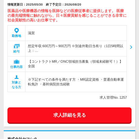
情報更新日：2025/05/30 終了予定日：2026/08/20
医薬品や医療機器の情報を医師などの医療従事者に提供します。 医療
の最先端情報に触れながら、日々医療貢献を感じることができる非常に
社会貢献性の高いお仕事です。
滋賀
勤務地
想定年収:600万円～900万円 ※別途外勤日当有り（1日5時間以
上：…
給与
【コントラクトMR／ONC領域担当募集（領域未経験可！）】
全国
仕事内容
※下記すべての条件を満たす方 ・MR認定資格 ・普通自動車運
対象と
転免許 ・基幹病院担当経験
なる方
求人管理No. 1257
求人詳細を見る