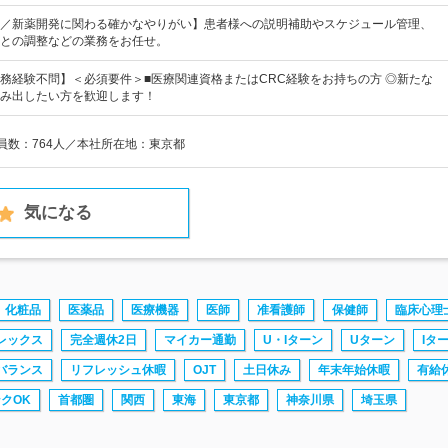
／新薬開発に関わる確かなやりがい】患者様への説明補助やスケジュール管理、
との調整などの業務をお任せ。
務経験不問】＜必須要件＞■医療関連資格またはCRC経験をお持ちの方 ◎新たな
み出したい方を歓迎します！
業員数：764人／本社所在地：東京都
気になる
化粧品
医薬品
医療機器
医師
准看護師
保健師
臨床心理
レックス
完全週休2日
マイカー通勤
U・Iターン
Uターン
Iタ
バランス
リフレッシュ休暇
OJT
土日休み
年末年始休暇
有給
クOK
首都圏
関西
東海
東京都
神奈川県
埼玉県