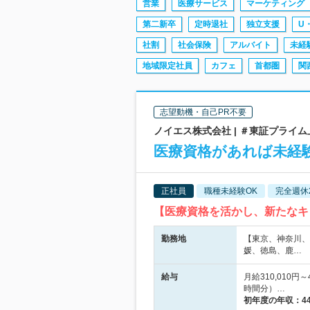
営業
医療サービス
マーケティング
第二新卒
定時退社
独立支援
U
社割
社会保険
アルバイト
未経
地域限定社員
カフェ
首都圏
関
志望動機・自己PR不要
ノイエス株式会社 | ＃東証プライム
医療資格があれば未経験
正社員
職種未経験OK
完全週休
【医療資格を活かし、新たなキ
勤務地
【東京、神奈川、
媛、徳島、鹿…
給与
月給310,010円
時間分）…
初年度の年収：
4