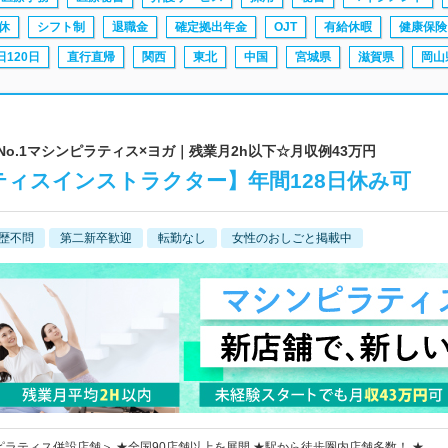
休
シフト制
退職金
確定拠出年金
OJT
有給休暇
健康保険
120日
直行直帰
関西
東北
中国
宮城県
滋賀県
岡山
l | 業界No.1マシンピラティス×ヨガ｜残業月2h以下☆月収例43万円
ティスインストラクター】年間128日休み可
歴不問
第二新卒歓迎
転勤なし
女性のおしごと掲載中
ンピラティス併設店舗＞ ★全国90店舗以上を展開 ★駅から徒歩圏内店舗多数！ ★