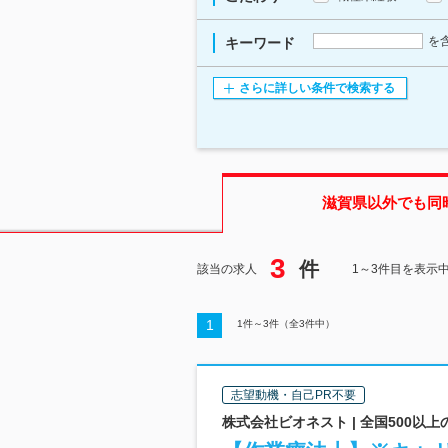
を
キーワード
さらに詳しい条件で検索する
滋賀県
以外でも同
3
件
該当の求人
1～3件目を表示
1
1
件～
3
件（全
3
件中）
志望動機・自己PR不要
株式会社ビオネスト | 全国500以