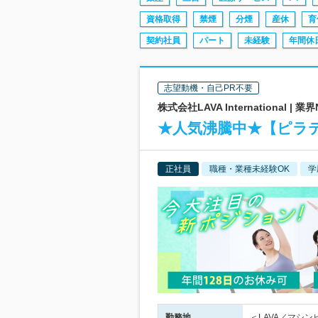
資格取得
禁煙
分煙
産休
育
契約社員
パート
未経験
年間休日
志望動機・自己PR不要
株式会社LAVA Internationa
★人気沸騰中★【ピラ
正社員
職種・業種未経験OK
学
勤務地
＜LAVA／マシ