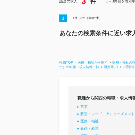
3
件
該当の求人
1～3件目を表示
1
1
件～
3
件（全
3
件中）
あなたの検索条件に近い求
転職TOP
医療・福祉から探す
医療・福祉の
士）の転職・求人情報一覧
滋賀県／PT（理学
職種から関西の転職・求人情
営業
販売・フード・アミューズメント
医療・福祉
企画・経営