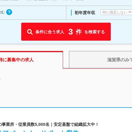
含む
特に指定しない
初年度年収
3
件
条件に合う求人
を検索する
時に募集中の求人
滋賀県
のみ
中
上の事業所・従業員数5,000名｜安定基盤で組織拡大中！