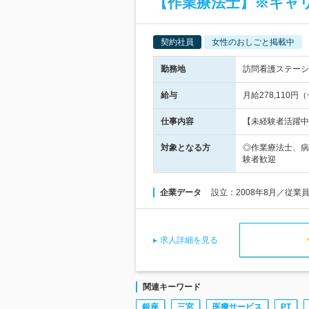
【作業療法士】※キャ
契約社員
女性のおしごと掲載中
勤務地
訪問看護ステーシ
給与
月給278,110円
仕事内容
【未経験者活躍中
対象となる方
◎作業療法士、病
験者歓迎
企業データ
設立：2008年8月／従業
求人詳細を見る
関連キーワード
銀座
三宮
医療サービス
PT