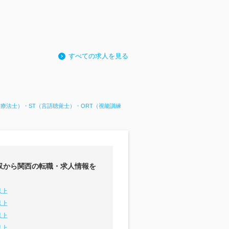
すべての求人を見る
業療法士）・ST（言語聴覚士）・ORT（視能訓練
収から関西の転職・求人情報を
以上
以上
以上
以上