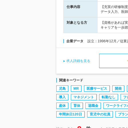
仕事内容
【充実の研修制度
データ入力、医師
対象となる方
【資格があれば実
キャリアを一歩踏
企業データ
設立：1996年12月／従
求人詳細を見る
関連キーワード
児島
MR
医療サービス
開発
導入
マネジメント
転勤なし
フ
産休
育休
退職金
ワークライフ
年間休日120日
育児中の社員
ブラン