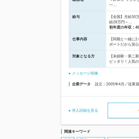
一…
給与
【全国】月給30
給28万円～…
初年度の年収：
4
仕事内容
【同期と一緒に2
ポートだから安心
対象となる方
【未経験・第二新
ピッタリ！人気の
メッセージ画像
企業データ
設立：2005年4月／従業
求人詳細を見る
関連キーワード