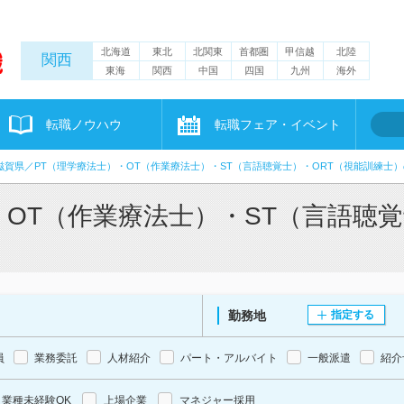
北海道
東北
北関東
首都圏
甲信越
北陸
関西
東海
関西
中国
四国
九州
海外
転職ノウハウ
転職フェア・イベント
滋賀県／PT（理学療法士）・OT（作業療法士）・ST（言語聴覚士）・ORT（視能訓練士
・OT（作業療法士）・ST（言語聴覚
勤務地
指定する
員
業務委託
人材紹介
パート・アルバイト
一般派遣
紹介
業種未経験OK
上場企業
マネジャー採用