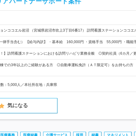
リアパートナーサポート案件
ョンココエル岩沼 （宮城県岩沼市吹上3丁目6番17） 訪問看護ステーションココエ
（一律手当含む） 【給与内訳】 ・基本給 160,000円 ・資格手当 55,000円 ・職能
！】訪問看護ステーションにおける訪問リハビリ業務全般 ◎契約社員（6カ月／
棟での3年以上のご経験がある方 ◎自動車運転免許（ＡＴ限定可）をお持ちの方
員数：5,000人／本社所在地：兵庫県
気になる
医療事務
医療秘書
介護サービス
採用
秘書
マネジメント