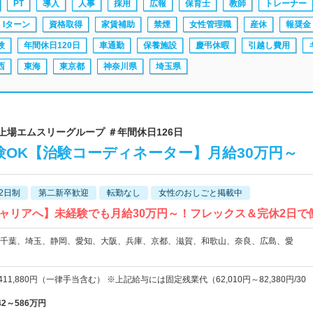
PT
導入
人事
採用
広報
保育士
教師
トレーナー
・Iターン
資格取得
家賃補助
禁煙
女性管理職
産休
報奨金
験
年間休日120日
車通勤
保養施設
慶弔休暇
引越し費用
西
東海
東京都
神奈川県
埼玉県
上場エムスリーグループ ＃年間休日126日
OK【治験コーディネーター】月給30万円～
2日制
第二新卒歓迎
転勤なし
女性のおしごと掲載中
ャリアへ】未経験でも月給30万円～！フレックス＆完休2日で
千葉、埼玉、静岡、愛知、大阪、兵庫、京都、滋賀、和歌山、奈良、広島、愛
～411,880円（一律手当含む） ※上記給与には固定残業代（62,010円～82,380円/30
42～586万円