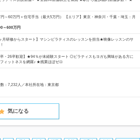
万円～60万円＋住宅手当（最大5万円） 【エリア】東京・神奈川・千葉・埼玉：月
00～600万円
ヶ月研修からスタート】マシンピラティスのレッスンを担当★映像レッスンのサ
！
卒・26卒歓迎】★94％が未経験スタート ◎ピラティスもヨガも興味がある方に
フィットネスを網羅♪ ★残業ほぼゼロ
員数：7,232人／本社所在地：東京都
気になる