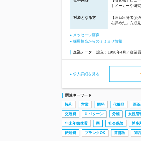
仕事内容
【研究職デビュー
手メーカーや研究
対象となる方
【理系出身者(化
を諦めた」方必見
メッセージ画像
採用担当からのミミヨリ情報
企業データ
設立：1998年4月／従業
求人詳細を見る
関連キーワード
協和
営業
開発
化粧品
医薬
交通費
U・Iターン
分煙
女性管
年末年始休暇
寮
社会保険
博多
転居費
ブランクOK
首都圏
関