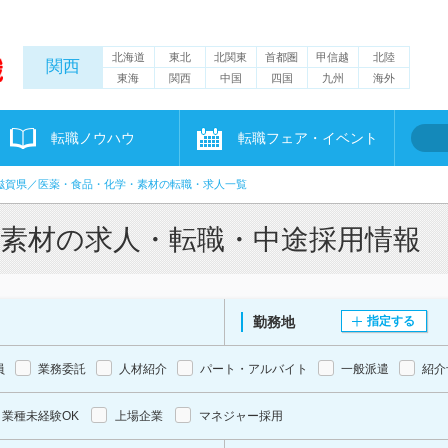
北海道
東北
北関東
首都圏
甲信越
北陸
関西
東海
関西
中国
四国
九州
海外
転職ノウハウ
転職フェア・イベント
滋賀県／医薬・食品・化学・素材の転職・求人一覧
・素材の求人・転職・中途採用情報
勤務地
指定する
員
業務委託
人材紹介
パート・アルバイト
一般派遣
紹介
業種未経験OK
上場企業
マネジャー採用