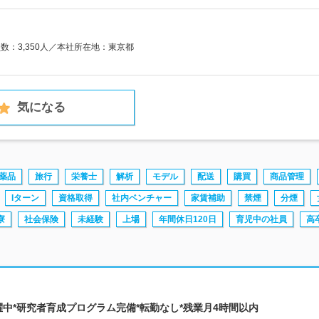
員数：3,350人／本社所在地：東京都
気になる
薬品
旅行
栄養士
解析
モデル
配送
購買
商品管理
Iターン
資格取得
社内ベンチャー
家賃補助
禁煙
分煙
寮
社会保険
未経験
上場
年間休日120日
育児中の社員
高
0代活躍中*研究者育成プログラム完備*転勤なし*残業月4時間以内