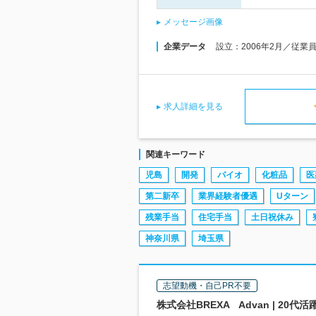
メッセージ画像
企業データ
設立：2006年2月／従業
求人詳細を見る
関連キーワード
児島
開発
バイオ
化粧品
医
第二新卒
業界経験者優遇
Uターン
残業手当
住宅手当
土日祝休み
神奈川県
埼玉県
志望動機・自己PR不要
株式会社BREXA Advan | 2