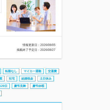
情報更新日：2026/08/05
掲載終了予定日：2026/08/27
転勤なし
マイカー通勤
交通費
暇
社宅
結婚祝金
土日休み
20日
慶弔見舞
慶弔休暇