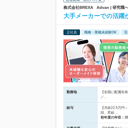
株式会社BREXA Advan | 研
大手メーカーでの活躍が
正社員
職種・業種未経験OK
完
勤務地
【全国に配属先有
／…
給与
【月給22.5万
回、昇給…
初年度の年収：
3