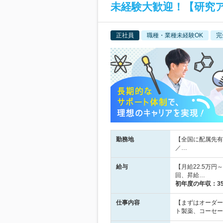
未経験大歓迎！【研究ア
正社員
職種・業種未経験OK
完
勤務地
【全国に配属先有
／…
給与
【月給22.5万
回、昇給…
初年度の年収：
3
仕事内容
【まずはオーダー
ト製薬、コーセー