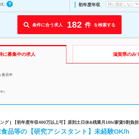
含む
特に指定しない
初年度年収
182
件
条件に合う求人
を検索する
時に募集中の求人
滋賀県
のみ
を表示中
件中）
グ | 【初年度年収400万以上可】原則土日休&残業月10h/家賃5割負担
凍食品等の【研究アシスタント】未経験OK/h