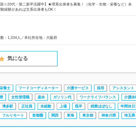
迎☆20代・第二新卒活躍中】★理系出身者を募集！（化学・生物・栄養など）未
実験経験があれば文系出身者もOK！
員数：1,334人／本社所在地：大阪府
気になる
栄養士
フードコーディネーター
介護サービス
採用
アシスタント
煙
女性管理職
産休
ガソリン代
ワークライフバランス
介護休
博多駅
正社員
未経験
上場
既卒
残業ほぼなし
年間休日1
フルリモート
首都圏
関西
東海
東京都
神奈川県
埼玉県