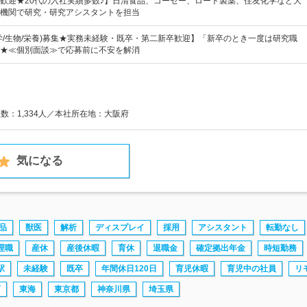
歓迎★20代の入社実績多数♪】日清食品、コーセー、ロート製薬、住友化学など大
機関で研究・研究アシスタントを担当
学/生物/栄養)募集★実務未経験・既卒・第二新卒歓迎】「新卒のとき一度は研究職
★≪個別面談≫で応募前に不安を解消
員数：1,334人／本社所在地：大阪府
気になる
品
獣医
解析
ディスプレイ
採用
アシスタント
転勤なし
理職
産休
産後休暇
育休
退職金
確定拠出年金
時短勤務
駅
未経験
既卒
年間休日120日
育児休暇
育児中の社員
リ
西
東海
東京都
神奈川県
埼玉県