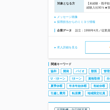
対象となる方
【未経験・既卒歓
経験入社90％★
メッセージ画像
採用担当からのミミヨリ情報
企業データ
設立：1998年4月／従業
求人詳細を見る
関連キーワード
協和
開発
バイオ
獣医
管理
U・Iターン
Iターン
資格取得
分
夏季休暇
年末年始休暇
有給休暇
引越し費用
転居費
地域限定社員
志望動機・自己PR不要