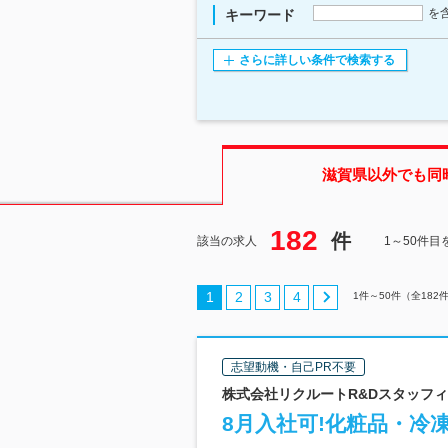
を
キーワード
さらに詳しい条件で検索する
滋賀県
以外でも同
182
件
該当の求人
1～50件目
1
2
3
4
1
件～
50
件（全
182
志望動機・自己PR不要
株式会社リクルートR&Dスタッフィン
8月入社可!化粧品・冷