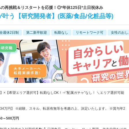
究職への再挑戦＆リスタートを応援！◎*年休125日*土日祝休み
叶う【研究開発者】(医薬/食品/化粧品等)
全週休2日制
第二新卒歓迎
転勤なし
リモートワーク可
女性のおし
】×【希望エリア選択可】転勤なしOK！⇒”配属ガチャ”なし！ ＼エリア選択可能
円～34万円】 ※経験、スキル、転居有無等を考慮の上、決定いたします。 ※賞与年2
50～500万円