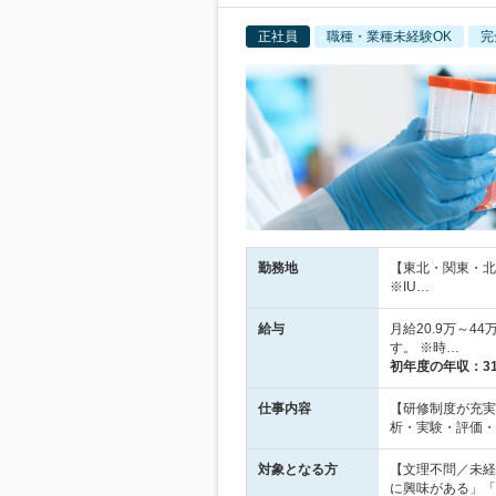
正社員
職種・業種未経験OK
完
勤務地
【東北・関東・北
※IU…
給与
月給20.9万～4
す。 ※時…
初年度の年収：
3
仕事内容
【研修制度が充実
析・実験・評価・
対象となる方
【文理不問／未経
に興味がある」「