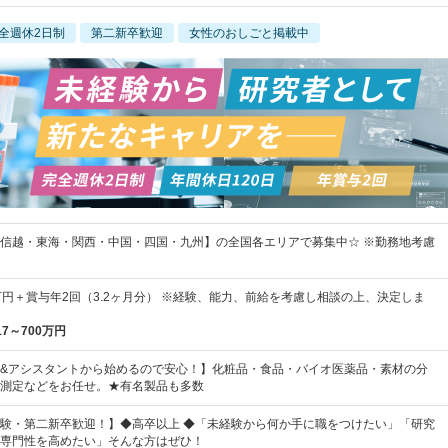
全週休2日制
第二新卒歓迎
女性のおしごと掲載中
信越・東海・関西・中国・四国・九州】の全国各エリアで募集中☆ ※勤務地考慮
4万円＋賞与年2回（3.2ヶ月分） ※経験、能力、前給を考慮し相談の上、決定しま
17～700万円
&アシスタントから始めるので安心！】化粧品・食品・バイオ医薬品・素材の分
測定などをお任せ。★有名製品も多数
験・第二新卒歓迎！】◆高卒以上 ◆「未経験から何か手に職をつけたい」「研究
専門性を高めたい」そんな方はぜひ！