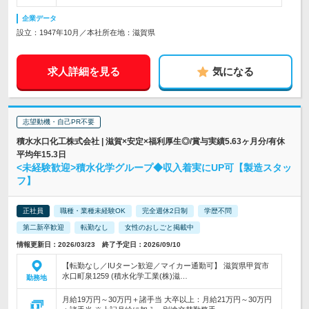
企業データ
設立：1947年10月／本社所在地：滋賀県
求人詳細を見る
気になる
志望動機・自己PR不要
積水水口化工株式会社 | 滋賀×安定×福利厚生◎/賞与実績5.63ヶ月分/有休
平均年15.3日
<未経験歓迎>積水化学グループ◆収入着実にUP可【製造スタッ
フ】
正社員
職種・業種未経験OK
完全週休2日制
学歴不問
第二新卒歓迎
転勤なし
女性のおしごと掲載中
情報更新日：2026/03/23 終了予定日：2026/09/10
【転勤なし／IUターン歓迎／マイカー通勤可】 滋賀県甲賀市
水口町泉1259 (積水化学工業(株)滋…
勤務地
月給19万円～30万円＋諸手当 大卒以上：月給21万円～30万円