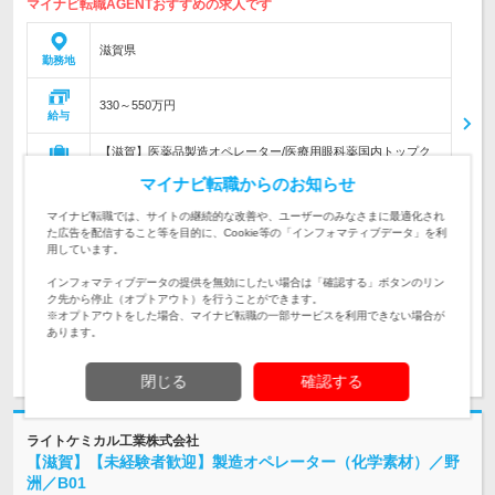
マイナビ転職AGENTおすすめの求人です
滋賀県
勤務地
330～550万円
給与
【滋賀】医薬品製造オペレーター/医療用眼科薬国内トップク
ラス/プライム上場のグローバル製薬企業
仕事内容
マイナビ転職からのお知らせ
【必須経験】 ・普通自動車運転免許 ・医薬品業界に興味があ
マイナビ転職では、サイトの継続的な改善や、ユーザーのみなさまに最適化され
る方、チームでの業務に前向きな方など 【歓迎経験】 ・製造
対象と
た広告を配信すること等を目的に、Cookie等の「インフォマティブデータ」を利
業での業務経験をお持ちの方 【休日実績】 24年実績と予定 G
なる方
用しています。
W休暇…
インフォマティブデータの提供を無効にしたい場合は「確認する」ボタンのリン
求人管理No. 10480038
ク先から停止（オプトアウト）を行うことができます。
※オプトアウトをした場合、マイナビ転職の一部サービスを利用できない場合が
あります。
求人詳細を見る
閉じる
確認する
ライトケミカル工業株式会社
【滋賀】【未経験者歓迎】製造オペレーター（化学素材）／野
洲／B01