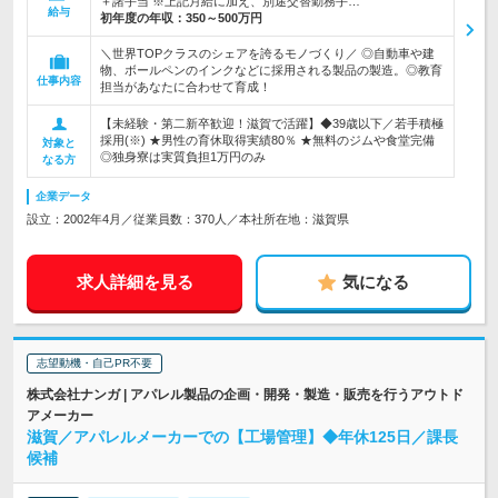
＋諸手当 ※上記月給に加え、別途交替勤務手…
給与
初年度の年収：
350～500万円
＼世界TOPクラスのシェアを誇るモノづくり／ ◎自動車や建
物、ボールペンのインクなどに採用される製品の製造。◎教育
仕事内容
担当があなたに合わせて育成！
【未経験・第二新卒歓迎！滋賀で活躍】◆39歳以下／若手積極
採用(※) ★男性の育休取得実績80％ ★無料のジムや食堂完備
対象と
◎独身寮は実質負担1万円のみ
なる方
企業データ
設立：2002年4月／従業員数：370人／本社所在地：滋賀県
求人詳細を見る
気になる
志望動機・自己PR不要
株式会社ナンガ | アパレル製品の企画・開発・製造・販売を行うアウトド
アメーカー
滋賀／アパレルメーカーでの【工場管理】◆年休125日／課長
候補