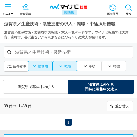
関西版
メニュー
会員登録
閲覧履歴
検索
滋賀県／生産技術・製造技術の求人・転職・中途採用情報
滋賀県／生産技術・製造技術の転職・求人一覧ページです。マイナビ転職では大津
市、彦根市、長浜市などからもあなたにぴったりの求人を探せます。
滋賀県／生産技術・製造技術
勤務地
職種
年収
特徴
条件変更
滋賀県
以外でも
滋賀県
で募集中の求人
同時に募集中の求人
39
1
39
件中
-
件
並び替え
1