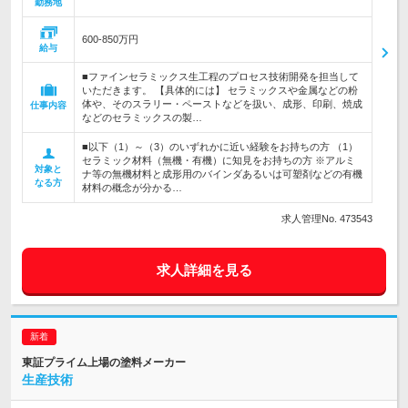
勤務地
600-850万円
給与
■ファインセラミックス生工程のプロセス技術開発を担当して
いただきます。 【具体的には】 セラミックスや金属などの粉
体や、そのスラリー・ペーストなどを扱い、成形、印刷、焼成
仕事内容
などのセラミックスの製…
■以下（1）～（3）のいずれかに近い経験をお持ちの方 （1）
セラミック材料（無機・有機）に知見をお持ちの方 ※アルミ
対象と
ナ等の無機材料と成形用のバインダあるいは可塑剤などの有機
なる方
材料の概念が分かる…
求人管理No. 473543
求人詳細を見る
東証プライム上場の塗料メーカー
生産技術