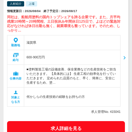
人材紹介
上場
情報更新日：2026/08/04 終了予定日：2026/08/17
同社は、船舶用塗料の国内トップシェアを誇る企業です。また、月平均
残業10時間～20時間程、土日祝休み年間休日125日で、よほどの緊急対
応がなければ休日出勤も無く、就業環境も整っています。そのため、し
っかり…
滋賀県
勤務地
600-900万円
給与
■塗料製造工場の設備改善、保全業務などの生産技術をご担当
いただきます。 【具体的には】 生産工程の効率化を行ってい
ただきます。 定められた品質のもと、早く、簡単に、安全に
仕事内容
生産するため、塗…
何かしらの生産技術の経験をお持ちの方
対象と
なる方
求人管理No. 415041
求人詳細を見る