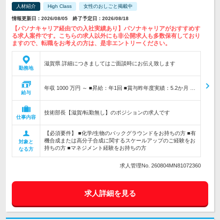
人材紹介
High Class
女性のおしごと掲載中
情報更新日：2026/08/05 終了予定日：2026/08/18
【パソナキャリア経由での入社実績あり】パソナキャリアがおすすめす
る求人案件です。こちらの求人以外にも非公開求人も多数保有しており
ますので、転職をお考えの方は、是非エントリーください。
滋賀県 詳細につきましてはご面談時にお伝え致します
勤務地
年収 1000 万円 ～ ■昇給：年1回 ■賞与昨年度実績：5.2か月 …
給与
技術部長【滋賀/転勤無し】のポジションの求人です
仕事内容
【必須要件】 ■化学/生物のバックグラウンドをお持ちの方 ■有
機合成または高分子合成に関するスケールアップのご経験をお
対象と
持ちの方 ■マネジメント経験をお持ちの方
なる方
求人管理No. 260804MN81072360
求人詳細を見る