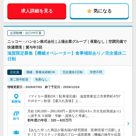
求人詳細を見る
気になる
志望動機・自己PR不要
ニッコー・ハンセン株式会社 | 上場企業グループ｜夜勤なし｜空調完備で
快適環境｜賞与年3回
滋賀限定募集【機械オペレーター】食事補助あり／完全週休二
日制
正社員
職種・業種未経験OK
完全週休2日制
学歴不問
第二新卒歓迎
転勤なし
情報更新日：2026/07/03 終了予定日：2026/12/24
《マイカー通勤OK！駐車場完備》 滋賀県東近江市青野町4707
※UIターン歓迎 【雇入れ直後】上…
勤務地
月給 190,000～260,000円＋賞与年3回(4.6ヶ月分支給実績あり)
＋諸手当 ※経験・年齢・資格など考慮し、…
給与
初年度の年収：
320～420万円
【あなた作った商品が最先端の研究開発・医療現場で活躍しま
す！】プラスチック容器のブロー成形業務（機械の操作や品質