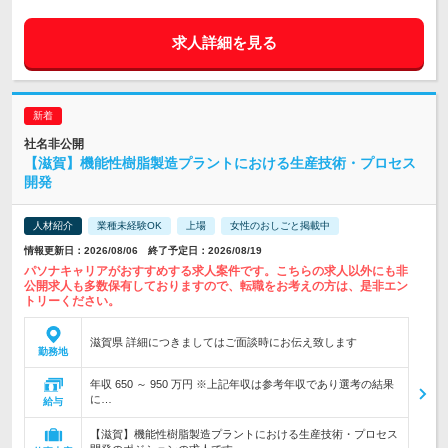
求人詳細を見る
社名非公開
【滋賀】機能性樹脂製造プラントにおける生産技術・プロセス
開発
人材紹介
業種未経験OK
上場
女性のおしごと掲載中
情報更新日：2026/08/06 終了予定日：2026/08/19
パソナキャリアがおすすめする求人案件です。こちらの求人以外にも非
公開求人も多数保有しておりますので、転職をお考えの方は、是非エン
トリーください。
滋賀県 詳細につきましてはご面談時にお伝え致します
勤務地
年収 650 ～ 950 万円 ※上記年収は参考年収であり選考の結果
に…
給与
【滋賀】機能性樹脂製造プラントにおける生産技術・プロセス