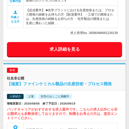
開発のポジションの求人です
仕事内容
【必須要件】 ■化学プラントにおける生産技術または、プロセ
ス開発の経験をお持ちの方 【歓迎要件】 ・工場での開発また
対象と
は、生産技術の経験をお持ちの方 ・化学製品の開発または、
なる方
生産に携わった経験…
求人管理No. 260804MN81218139
求人詳細を見る
社名非公開
【滋賀】ファインケミカル製品の生産技術・プロセス開発
人材紹介
上場
女性のおしごと掲載中
情報更新日：2026/08/06 終了予定日：2026/08/19
パソナキャリアがおすすめする求人案件です。こちらの求人以外にも非
公開求人も多数保有しておりますので、転職をお考えの方は、是非エン
トリーください。