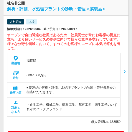
社名非公開
解析・評価、水処理プラントの診断・管理＜膜製品＞
人材紹介
上場
情報更新日：2026/08/04 終了予定日：2026/08/17
オープンで自由闊達な社風であるため、社員同士が常にお客様の視点に
立ち、より良いサービスの提供に向けて様々な意見を交わしています。
様々な分野や領域において、すべてのお客様のニーズに本気で答えを出
して…
滋賀県
勤務地
600-1000万円
給与
■膜製品の解析・評価、水処理プラントの診断・管理業務をご
担当いただきます。
仕事内容
・化学工学、機械工学、情報工学、都市工学、衛生工学のいず
対象と
れかのバックグラウンド
なる方
求人管理No. 363559