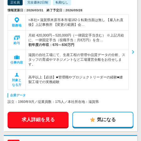
正社員
完全週休2日制
転勤なし
情報更新日：2026/03/31 終了予定日：2026/09/28
<本社> 滋賀県米原市本市場182-1 転勤当面は無し 【雇入れ直
後】上記事務所 【変更の範囲】会…
勤務地
月給 420,000円～520,000円（一律固定手当含む） ※上記月給
に、一律固定手当（役職手当：月8万円）を含…
給与
初年度の年収：
670～830万円
滋賀の自社工場にて、生産工程の管理や品質データの分析、ス
タッフの育成やマネジメントなど工場運営全般をお任せしま
仕事内容
す。
高卒以上【必須】■管理職やプロジェクトリーダーの経験■縫
対象と
製工場での実務経験
なる方
企業データ
設立：1993年9月／従業員数：175人／本社所在地：滋賀県
求人詳細を見る
気になる