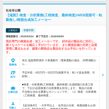
社名非公開
【滋賀】検査・分析業務(工程検査、最終検査)/WEB面接可・転
勤無し/樹脂合成加工メーカー
人材紹介
学歴不問
情報更新日：2026/03/24 終了予定日：2026/09/09
受託専門の樹脂合成・加工メーカーです。 試作品の製品化に対応し、
様々なスケールを幅広く手がけています。 また製造設備の充実と品質
管理に重点をおき、顧客の開発品を製品化するお手伝いを行っていま
す。
本社 滋賀県野洲市 ※車通勤可（電車通勤の場合、JR野洲駅か
ら…
勤務地
予定年収：420万円～520万円(残業手当：有) ※賃金形態：月
給制…
給与
■検査・分析業務(工程検査、最終検査) 合成樹脂の生産工程
で、下記の品質検査の分析業務を担当します。 製品の合格・
不合格を決める重要なポジションです。 （1）検査・分析業務
仕事内容
（工程検査、最終検査…
【必須条件】 ・大学卒以上 ・化学品の分析、検査経験をお持
対象と