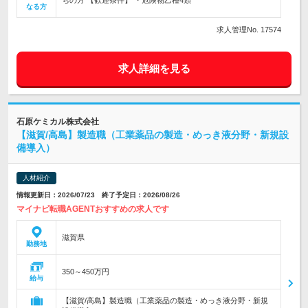
ちの方 【歓迎条件】 ・危険物乙種4類
なる方
求人管理No. 17574
求人詳細を見る
石原ケミカル株式会社
【滋賀/高島】製造職（工業薬品の製造・めっき液分野・新規設
備導入）
人材紹介
情報更新日：2026/07/23 終了予定日：2026/08/26
マイナビ転職AGENTおすすめの求人です
滋賀県
勤務地
350～450万円
給与
【滋賀/高島】製造職（工業薬品の製造・めっき液分野・新規