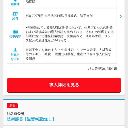
滋賀県
勤務地
600-700万円 ※平均20時間/月残業込、諸手当別
給与
■現在進めている新型電池開発において、生産プロセスの開発
および新規設備の導入検討を進めており、それらの管理をする
部署において開発戦略検討、技術共有化、スキル管理、リソー
仕事内容
ス配分の最適化などを行って...
※以下全てを満たす方 ・生産技術、リソース管理、人材育成
等のスキル、経験 ・設備仕様開発、生産プロセス導入に関す
対象と
る知識
なる方
求人管理No. 480415
求人詳細を見る
社名非公開
技術部長【滋賀/転勤無し】