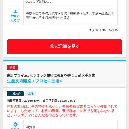
スおよび設備の…
※以下全てを満たす方 ■専攻：機械系or化学工学系 ■生産設備
対象と
設計or生産技術の経験がある方
なる方
求人管理No. 352735
求人詳細を見る
東証プライム､セラミック技術に強みを持つ日系大手企業
生産技術開発＜プロセス技術＞
人材紹介
上場
情報更新日：2026/08/04 終了予定日：2026/08/31
同社の製品は、その特性を活かし、多種多様な業界にわたり使用されて
います。したがって、材料の種類、製品群は、世界でも類をみないほ
ど、バラエティにとんだものとなっています。
滋賀県