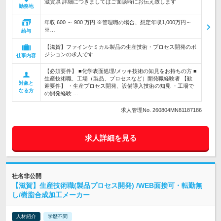
滋賀県 詳細につきましてはご面談時にお伝え致します
勤務地
年収 600 ～ 900 万円 ※管理職の場合、想定年収1,000万円～
※…
給与
【滋賀】ファインケミカル製品の生産技術・プロセス開発のポ
ジションの求人です
仕事内容
【必須要件】 ■化学表面処理/メッキ技術の知見をお持ちの方 ■
生産技術職、工場（製品、プロセスなど）開発職経験者 【歓
対象と
迎要件】 ・生産プロセス開発、設備導入技術の知見 ・工場で
なる方
の開発経験 …
求人管理No. 260804MN81187186
求人詳細を見る
社名非公開
【滋賀】生産技術職(製品プロセス開発) /WEB面接可・転勤無
し/樹脂合成加工メーカー
人材紹介
学歴不問