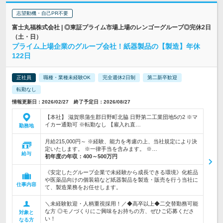
志望動機・自己PR不要
富士丸福株式会社 | ◎東証プライム市場上場のレンゴーグループ◎完休2日
（土・日）
プライム上場企業のグループ会社！紙器製品の【製造】年休
122日
正社員
職種・業種未経験OK
完全週休2日制
第二新卒歓迎
転勤なし
情報更新日：2026/02/27 終了予定日：2026/08/27
【本社】 滋賀県蒲生郡日野町北脇 日野第二工業団地5の2 ※マ
イカー通勤可 ※転勤なし 【雇入れ直…
勤務地
月給215,000円～ ※経験、能力を考慮の上、当社規定により決
定いたします。 ※一律手当を含みます。 ※…
給与
初年度の年収：
400～500万円
《安定したグループ企業で未経験から成長できる環境》化粧品
や医薬品向けの個装箱など紙器製品を製造・販売を行う当社に
仕事内容
て、製造業務をお任せします。
＼未経験歓迎・人柄重視採用！／◆高卒以上◆二交替勤務可能
な方 ◎モノづくりにご興味をお持ちの方、ぜひご応募くださ
対象と
い！
なる方