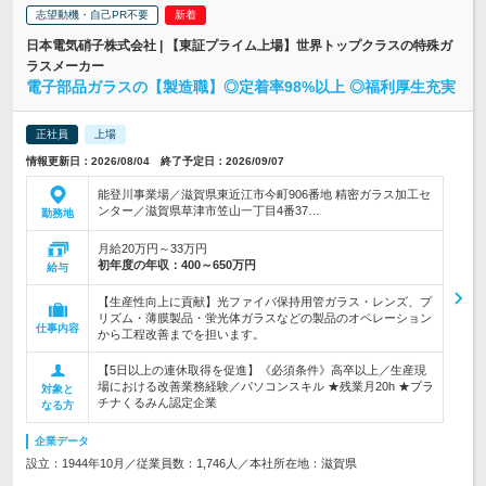
志望動機・自己PR不要
日本電気硝子株式会社 | 【東証プライム上場】世界トップクラスの特殊ガ
ラスメーカー
電子部品ガラスの【製造職】◎定着率98%以上 ◎福利厚生充実
正社員
上場
情報更新日：2026/08/04 終了予定日：2026/09/07
能登川事業場／滋賀県東近江市今町906番地 精密ガラス加工セ
ンター／滋賀県草津市笠山一丁目4番37…
勤務地
月給20万円～33万円
初年度の年収：
400～650万円
給与
【生産性向上に貢献】光ファイバ保持用管ガラス・レンズ、プ
リズム・薄膜製品・蛍光体ガラスなどの製品のオペレーション
仕事内容
から工程改善までを担います。
【5日以上の連休取得を促進】《必須条件》高卒以上／生産現
場における改善業務経験／パソコンスキル ★残業月20h ★プラ
対象と
チナくるみん認定企業
なる方
企業データ
設立：1944年10月／従業員数：1,746人／本社所在地：滋賀県