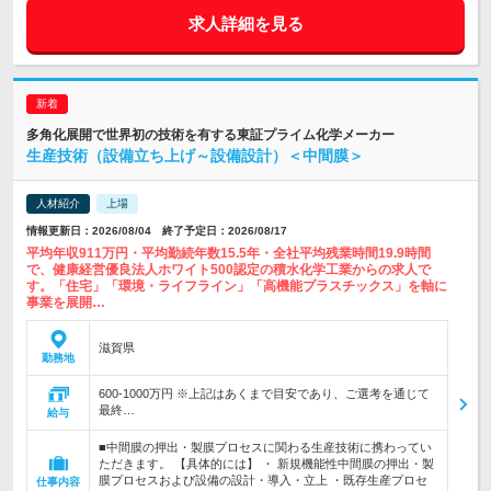
求人詳細を見る
多角化展開で世界初の技術を有する東証プライム化学メーカー
生産技術（設備立ち上げ～設備設計）＜中間膜＞
人材紹介
上場
情報更新日：2026/08/04 終了予定日：2026/08/17
平均年収911万円・平均勤続年数15.5年・全社平均残業時間19.9時間
で、健康経営優良法人ホワイト500認定の積水化学工業からの求人で
す。「住宅」「環境・ライフライン」「高機能プラスチックス」を軸に
事業を展開…
滋賀県
勤務地
600-1000万円 ※上記はあくまで目安であり、ご選考を通じて
最終…
給与
■中間膜の押出・製膜プロセスに関わる生産技術に携わってい
ただきます。 【具体的には】 ・ 新規機能性中間膜の押出・製
膜プロセスおよび設備の設計・導入・立上 ・既存生産プロセ
仕事内容