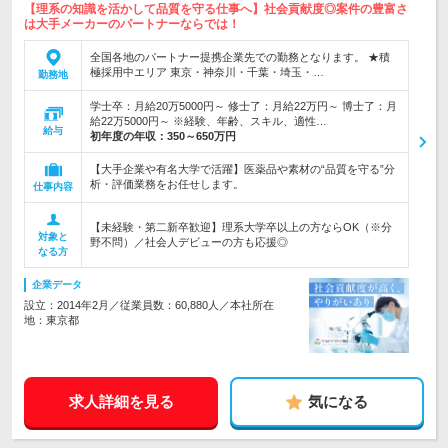
【理系の知識を活かして品質を守る仕事へ】社会貢献度◎案件の豊富さ
は大手メーカーのパートナーならでは！
全国各地のパートナー提携企業先での勤務となります。 ★積
極採用中エリア 東京・神奈川・千葉・埼玉・…
勤務地
学士卒：月給20万5000円～ 修士了：月給22万円～ 博士了：月
給22万5000円～ ※経験、年齢、スキル、適性…
給与
初年度の年収：
350～650万円
【大手企業や有名大学で活躍】医薬品や素材の“品質を守る”分
析・評価業務をお任せします。
仕事内容
【未経験・第二新卒歓迎】理系大学卒以上の方ならOK（※分
対象と
野不問）／社会人デビューの方も応援◎
なる方
企業データ
設立：2014年2月／従業員数：60,880人／本社所在
地：東京都
求人詳細を見る
気になる