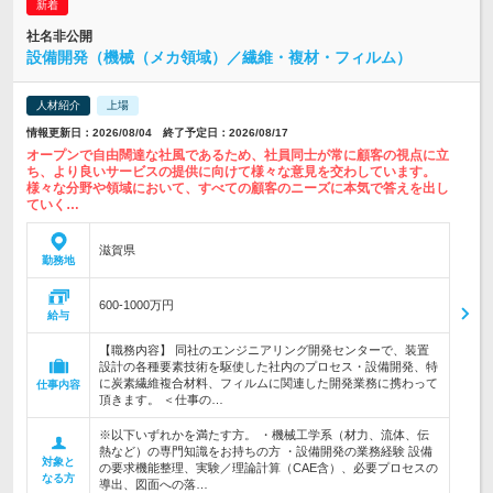
社名非公開
設備開発（機械（メカ領域）／繊維・複材・フィルム）
人材紹介
上場
情報更新日：2026/08/04 終了予定日：2026/08/17
オープンで自由闊達な社風であるため、社員同士が常に顧客の視点に立
ち、より良いサービスの提供に向けて様々な意見を交わしています。
様々な分野や領域において、すべての顧客のニーズに本気で答えを出し
ていく…
滋賀県
勤務地
600-1000万円
給与
【職務内容】 同社のエンジニアリング開発センターで、装置
設計の各種要素技術を駆使した社内のプロセス・設備開発、特
に炭素繊維複合材料、フィルムに関連した開発業務に携わって
仕事内容
頂きます。 ＜仕事の…
※以下いずれかを満たす方。 ・機械工学系（材力、流体、伝
熱など）の専門知識をお持ちの方 ・設備開発の業務経験 設備
対象と
の要求機能整理、実験／理論計算（CAE含）、必要プロセスの
なる方
導出、図面への落…