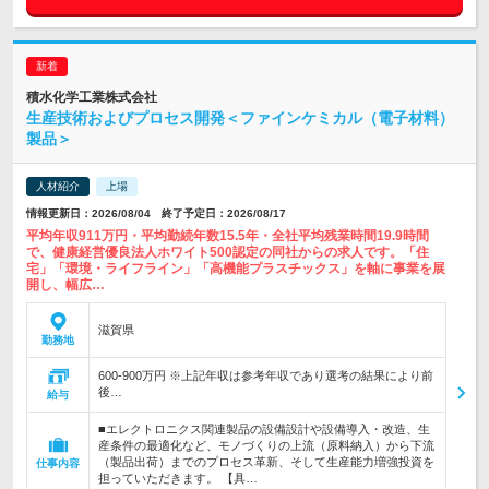
積水化学工業株式会社
生産技術およびプロセス開発＜ファインケミカル（電子材料）
製品＞
人材紹介
上場
情報更新日：2026/08/04 終了予定日：2026/08/17
平均年収911万円・平均勤続年数15.5年・全社平均残業時間19.9時間
で、健康経営優良法人ホワイト500認定の同社からの求人です。「住
宅」「環境・ライフライン」「高機能プラスチックス」を軸に事業を展
開し、幅広…
滋賀県
勤務地
600-900万円 ※上記年収は参考年収であり選考の結果により前
後…
給与
■エレクトロニクス関連製品の設備設計や設備導入・改造、生
産条件の最適化など、モノづくりの上流（原料納入）から下流
（製品出荷）までのプロセス革新、そして生産能力増強投資を
仕事内容
担っていただきます。 【具…