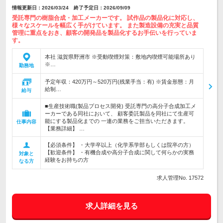
情報更新日：2026/03/24 終了予定日：2026/09/09
受託専門の樹脂合成・加工メーカーです。 試作品の製品化に対応し、
様々なスケールを幅広く手がけています。 また製造設備の充実と品質
管理に重点をおき、顧客の開発品を製品化するお手伝いを行っていま
す。
本社 滋賀県野洲市 ※受動喫煙対策：敷地内喫煙可能場所あり
※…
勤務地
予定年収：420万円～520万円(残業手当：有) ※賃金形態：月
給制…
給与
■生産技術職(製品プロセス開発) 受託専門の高分子合成加工メ
ーカーである同社において、 顧客委託製品を同社にて生産可
能にする製品化までの 一連の業務をご担当いただきます。
仕事内容
【業務詳細】 …
【必須条件】 ・大学卒以上（化学系学部もしくは院卒の方）
【歓迎条件】 ・有機合成や高分子合成に関して何らかの実務
対象と
経験をお持ちの方
なる方
求人管理No. 17572
求人詳細を見る