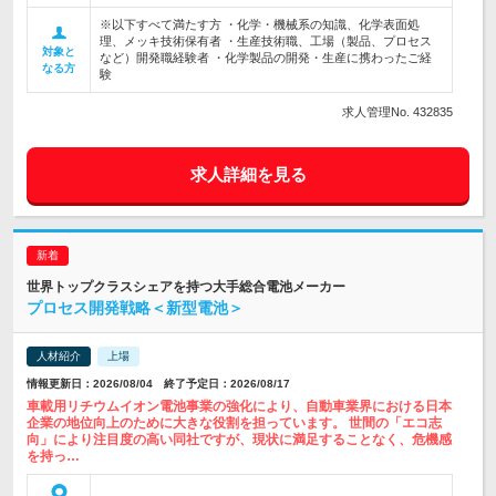
※以下すべて満たす方 ・化学・機械系の知識、化学表面処
理、メッキ技術保有者 ・生産技術職、工場（製品、プロセス
対象と
など）開発職経験者 ・化学製品の開発・生産に携わったご経
なる方
験
求人管理No. 432835
求人詳細を見る
世界トップクラスシェアを持つ大手総合電池メーカー
プロセス開発戦略＜新型電池＞
人材紹介
上場
情報更新日：2026/08/04 終了予定日：2026/08/17
車載用リチウムイオン電池事業の強化により、自動車業界における日本
企業の地位向上のために大きな役割を担っています。 世間の「エコ志
向」により注目度の高い同社ですが、現状に満足することなく、危機感
を持っ…