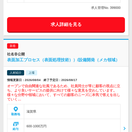
求人管理No. 399000
求人詳細を見る
社名非公開
表面加工プロセス（表面処理技術））/設備開発（メカ領域）
人材紹介
上場
情報更新日：2026/08/04 終了予定日：2026/08/17
オープンで自由闊達な社風であるため、社員同士が常に顧客の視点に立
ち、より良いサービスの提供に向けて様々な意見を交わしています。
様々な分野や領域において、すべての顧客のニーズに本気で答えを出し
ていく…
滋賀県
勤務地
600-1000万円
給与