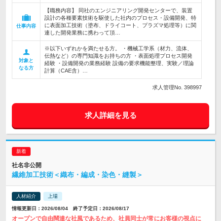
【職務内容】 同社のエンジニアリング開発センターで、装置
設計の各種要素技術を駆使した社内のプロセス・設備開発、特
に表面加工技術（塗布、ドライコート、プラズマ処理等）に関
仕事内容
連した開発業務に携わって頂…
※以下いずれかを満たせる方。 ・機械工学系（材力、流体、
伝熱など）の専門知識をお持ちの方 ・表面処理プロセス開発
対象と
経験 ・設備開発の業務経験 設備の要求機能整理、実験／理論
なる方
計算（CAE含）…
求人管理No. 398997
求人詳細を見る
社名非公開
繊維加工技術＜織布・編成・染色・縫製＞
人材紹介
上場
情報更新日：2026/08/04 終了予定日：2026/08/17
オープンで自由闊達な社風であるため、社員同士が常にお客様の視点に