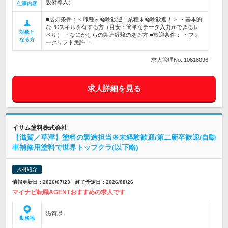
設備導入）
仕事内容
■必須条件：＜職種未経験歓迎！業種未経験歓迎！＞ ・基本的
なPCスキルを有する方（目安：簡単なデータ入力ができるレ
対象と
ベル） ・なにかしらの製造経験のある方 ■歓迎条件： ・フォ
なる方
ークリフト免許 …
求人管理No. 10618096
求人詳細を見る
イサム塗料株式会社
【滋賀／草津】塗料の製造担当※未経験歓迎/第二新卒歓迎/自動
車補修用塗料で世界トップクラ(以下略)
人材紹介
情報更新日：2026/07/23 終了予定日：2026/08/26
マイナビ転職AGENTおすすめの求人です
滋賀県
勤務地