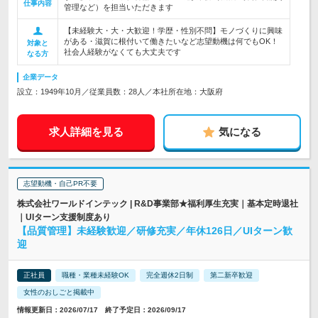
仕事内容
管理など）を担当いただきます
【未経験大・大・大歓迎！学歴・性別不問】モノづくりに興味
がある・滋賀に根付いて働きたいなど志望動機は何でもOK！
対象と
社会人経験がなくても大丈夫です
なる方
企業データ
設立：1949年10月／従業員数：28人／本社所在地：大阪府
求人詳細を見る
気になる
志望動機・自己PR不要
株式会社ワールドインテック | R&D事業部★福利厚生充実｜基本定時退社
｜UIターン支援制度あり
【品質管理】未経験歓迎／研修充実／年休126日／UIターン歓
迎
正社員
職種・業種未経験OK
完全週休2日制
第二新卒歓迎
女性のおしごと掲載中
情報更新日：2026/07/17 終了予定日：2026/09/17