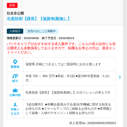
社名非公開
生産技術【課長】【滋賀/転勤無し】
人材紹介
女性のおしごと掲載中
情報更新日：2026/08/06 終了予定日：2026/08/19
パソナキャリアがおすすめする求人案件です。こちらの求人以外にも非
公開求人も多数保有しておりますので、転職をお考えの方は、是非エン
トリーください。
滋賀県 詳細につきましてはご面談時にお伝え致します
勤務地
年収 750 ～ 950 万円 ■昇給：年1回 ■賞与昨年度実績：5.2か
月…
給与
生産技術【課長】【滋賀/転勤無し】のポジションの求人です
仕事内容
【必須要件】 ■有機合成/高分子合成/化学機械に関する知見を
お持ちの方 ■スケールアップのご経験をお持ちの方 ■管理職と
対象と
して組織・人材のマネジメント経験をお持ちの方
なる方
求人管理No. 260804MN81089963