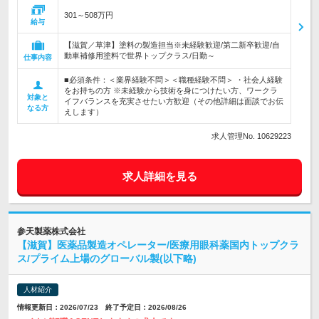
301～508万円
給与
【滋賀／草津】塗料の製造担当※未経験歓迎/第二新卒歓迎/自
動車補修用塗料で世界トップクラス/日勤～
仕事内容
■必須条件：＜業界経験不問＞＜職種経験不問＞ ・社会人経験
をお持ちの方 ※未経験から技術を身につけたい方、ワークラ
対象と
イフバランスを充実させたい方歓迎（その他詳細は面談でお伝
なる方
えします）
求人管理No. 10629223
求人詳細を見る
参天製薬株式会社
【滋賀】医薬品製造オペレーター/医療用眼科薬国内トップクラ
ス/プライム上場のグローバル製(以下略)
人材紹介
情報更新日：2026/07/23 終了予定日：2026/08/26