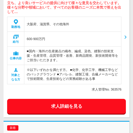
立ち、より良いサービスの提供に向けて様々な意見を交わしています。
様々な分野や領域において、すべてのお客様のニーズに本気で答えを出
して…
大阪府、滋賀県、その他海外
勤務地
600-900万円
給与
■国内・海外の生産拠点の織布、編成、染色、縫製の技術支
援・生産管理、品質管理・改善、新商品開発、新技術開発等を
仕事内容
ご担当いただきます。
※以下いずれかを満たす方。 ■化学、化学工学、機械工学など
のバックグラウンド ■アパレル、縫製工場、合繊メーカーなど
対象と
で技術開発、生産技術などの実務経験がある事
なる方
求人管理No. 363576
求人詳細を見る