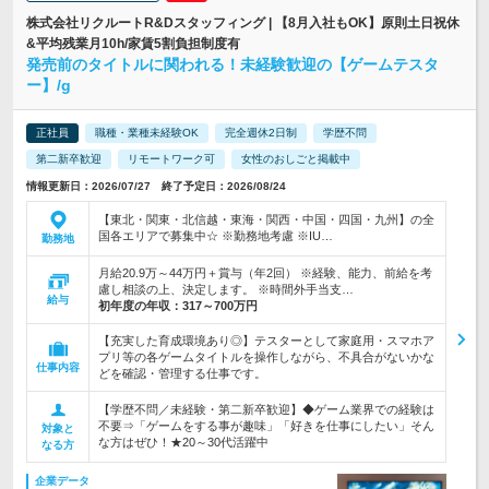
株式会社リクルートR&Dスタッフィング | 【8月入社もOK】原則土日祝休
&平均残業月10h/家賃5割負担制度有
発売前のタイトルに関われる！未経験歓迎の【ゲームテスタ
ー】/g
正社員
職種・業種未経験OK
完全週休2日制
学歴不問
第二新卒歓迎
リモートワーク可
女性のおしごと掲載中
情報更新日：2026/07/27 終了予定日：2026/08/24
【東北・関東・北信越・東海・関西・中国・四国・九州】の全
国各エリアで募集中☆ ※勤務地考慮 ※IU…
勤務地
月給20.9万～44万円＋賞与（年2回） ※経験、能力、前給を考
慮し相談の上、決定します。 ※時間外手当支…
給与
初年度の年収：
317～700万円
【充実した育成環境あり◎】テスターとして家庭用・スマホア
プリ等の各ゲームタイトルを操作しながら、不具合がないかな
仕事内容
どを確認・管理する仕事です。
【学歴不問／未経験・第二新卒歓迎】◆ゲーム業界での経験は
不要⇒「ゲームをする事が趣味」「好きを仕事にしたい」そん
対象と
な方はぜひ！★20～30代活躍中
なる方
企業データ