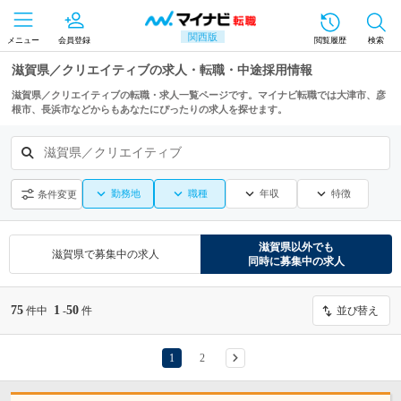
関西版
メニュー
会員登録
閲覧履歴
検索
滋賀県／クリエイティブの求人・転職・中途採用情報
滋賀県／クリエイティブの転職・求人一覧ページです。マイナビ転職では大津市、彦
根市、長浜市などからもあなたにぴったりの求人を探せます。
滋賀県／クリエイティブ
勤務地
職種
年収
特徴
条件変更
滋賀県
以外でも
滋賀県
で募集中の求人
同時に募集中の求人
75
1
50
件中
-
件
並び替え
1
2