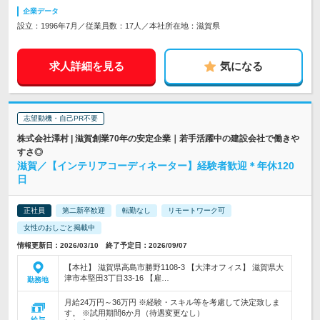
企業データ
設立：1996年7月／従業員数：17人／本社所在地：滋賀県
求人詳細を見る
気になる
志望動機・自己PR不要
株式会社澤村 | 滋賀創業70年の安定企業｜若手活躍中の建設会社で働きや
すさ◎
滋賀／【インテリアコーディネーター】経験者歓迎＊年休120
日
正社員
第二新卒歓迎
転勤なし
リモートワーク可
女性のおしごと掲載中
情報更新日：2026/03/10 終了予定日：2026/09/07
【本社】 滋賀県高島市勝野1108-3 【大津オフィス】 滋賀県大
津市本堅田3丁目33-16 【雇…
勤務地
月給24万円～36万円 ※経験・スキル等を考慮して決定致しま
す。 ※試用期間6か月（待遇変更なし）
給与