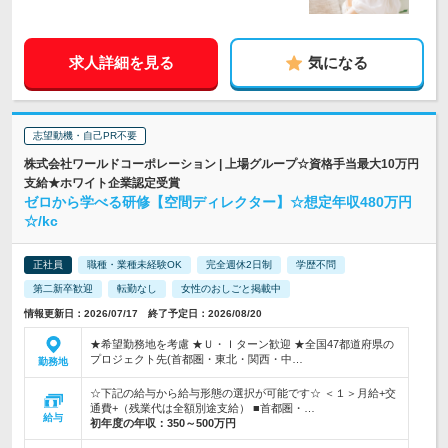
求人詳細を見る
気になる
志望動機・自己PR不要
株式会社ワールドコーポレーション | 上場グループ☆資格手当最大10万円
支給★ホワイト企業認定受賞
ゼロから学べる研修【空間ディレクター】☆想定年収480万円
☆/kc
正社員
職種・業種未経験OK
完全週休2日制
学歴不問
第二新卒歓迎
転勤なし
女性のおしごと掲載中
情報更新日：2026/07/17 終了予定日：2026/08/20
★希望勤務地を考慮 ★Ｕ・Ｉターン歓迎 ★全国47都道府県の
プロジェクト先(首都圏・東北・関西・中…
勤務地
☆下記の給与から給与形態の選択が可能です☆ ＜１＞月給+交
通費+（残業代は全額別途支給） ■首都圏・…
給与
初年度の年収：
350～500万円