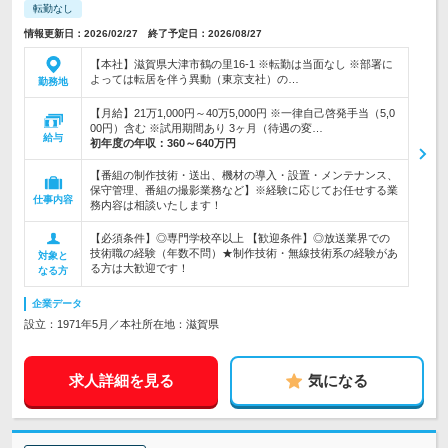
転勤なし
情報更新日：2026/02/27 終了予定日：2026/08/27
【本社】滋賀県大津市鶴の里16-1 ※転勤は当面なし ※部署に
よっては転居を伴う異動（東京支社）の…
勤務地
【月給】21万1,000円～40万5,000円 ※一律自己啓発手当（5,0
00円）含む ※試用期間あり 3ヶ月（待遇の変…
給与
初年度の年収：
360～640万円
【番組の制作技術・送出、機材の導入・設置・メンテナンス、
保守管理、番組の撮影業務など】※経験に応じてお任せする業
仕事内容
務内容は相談いたします！
【必須条件】◎専門学校卒以上 【歓迎条件】◎放送業界での
技術職の経験（年数不問）★制作技術・無線技術系の経験があ
対象と
る方は大歓迎です！
なる方
企業データ
設立：1971年5月／本社所在地：滋賀県
求人詳細を見る
気になる