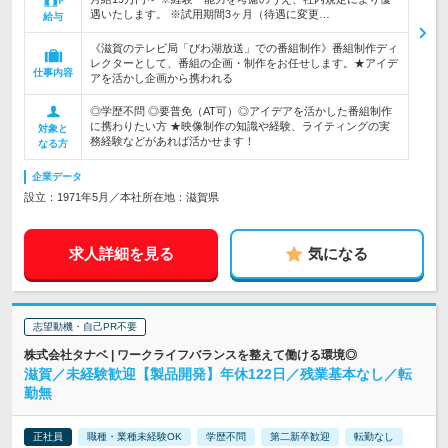
遇いたします。 ※試用期間3ヶ月（待遇に変更…
給与
《滋賀のテレビ局「びわ湖放送」での番組制作》番組制作ディ
レクターとして、番組の企画・制作をお任せします。★アイデ
仕事内容
アを活かし企画から携われる
◎学歴不問 ◎要普免（AT可）◎アイデアを活かした番組制作
に携わりたい方 ★映像制作の知識や経験、ライティングの実
対象と
務経験などがあれば活かせます！
なる方
企業データ
設立：1971年5月／本社所在地：滋賀県
求人詳細を見る
気になる
志望動機・自己PR不要
株式会社タナベ | ワークライフバランスを整えて働ける環境◎
滋賀／未経験歓迎【製品開発】年休122日／残業基本なし／転
勤無
正社員
職種・業種未経験OK
学歴不問
第二新卒歓迎
転勤なし