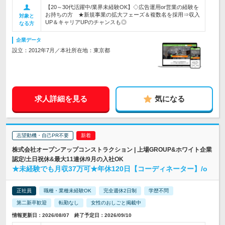
【20～30代活躍中/業界未経験OK】◇広告運用or営業の経験を
お持ちの方 ★新規事業の拡大フェーズ＆複数名を採用⇒収入
対象と
UP＆キャリアUPのチャンスも◎
なる方
企業データ
設立：2012年7月／本社所在地：東京都
求人詳細を見る
気になる
志望動機・自己PR不要
株式会社オープンアップコンストラクション | 上場GROUP&ホワイト企業
認定/土日祝休&最大11連休/9月の入社OK
★未経験でも月収37万可★年休120日【コーディネーター】/o
正社員
職種・業種未経験OK
完全週休2日制
学歴不問
第二新卒歓迎
転勤なし
女性のおしごと掲載中
情報更新日：2026/08/07 終了予定日：2026/09/10