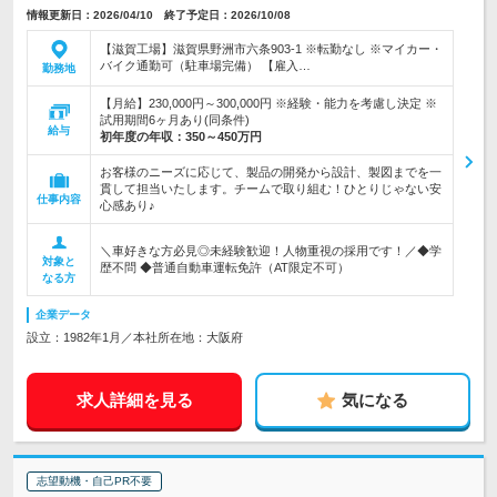
情報更新日：2026/04/10 終了予定日：2026/10/08
【滋賀工場】滋賀県野洲市六条903-1 ※転勤なし ※マイカー・
バイク通勤可（駐車場完備） 【雇入…
勤務地
【月給】230,000円～300,000円 ※経験・能力を考慮し決定 ※
試用期間6ヶ月あり(同条件)
給与
初年度の年収：
350～450万円
お客様のニーズに応じて、製品の開発から設計、製図までを一
貫して担当いたします。チームで取り組む！ひとりじゃない安
仕事内容
心感あり♪
＼車好きな方必見◎未経験歓迎！人物重視の採用です！／◆学
対象と
歴不問 ◆普通自動車運転免許（AT限定不可）
なる方
企業データ
設立：1982年1月／本社所在地：大阪府
求人詳細を見る
気になる
志望動機・自己PR不要