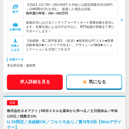
【月給】212,760～250,000円 ※月給には固定残業代30,000円
～(20時間分/月)を含む。 超過した場合は別途…
給与
初年度の年収：
290～650万円
新築住宅におけるインテリアコーディネート業務全般を担当し
ます。先輩社員によるOJTを中心に、専門知識や実務を丁寧に
仕事内容
サポートします！
【未経験・第二新卒歓迎】《必須》■基本的なPCスキル■普通
自動車免許■インテリアや住まい、デザインへの興味■コミュ
対象と
ニケーションを大切にできる方
なる方
企業データ
本社所在地：滋賀県
求人詳細を見る
気になる
株式会社ネオアクト | WEBスキルを基本から学べる／土日祝休み／年休
128日／残業月10h
U-35限定／未経験OK／フルリモあり／賞与年2回【Webデザイ
ナー】