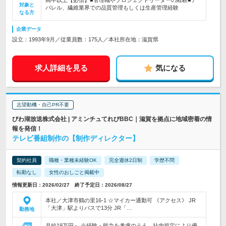
高卒以上【必須】■管理職やプロジェクトリーダーの経験■ア
対象と
パレル、繊維業界での品質管理もしくは生産管理経験
なる方
企業データ
設立：1993年9月／従業員数：175人／本社所在地：滋賀県
求人詳細を見る
気になる
志望動機・自己PR不要
びわ湖放送株式会社 | アミンチュてれびBBC｜滋賀を拠点に地域密着の情
報を発信！
テレビ番組制作の【制作ディレクター】
契約社員
職種・業種未経験OK
完全週休2日制
学歴不問
転勤なし
女性のおしごと掲載中
情報更新日：2026/02/27 終了予定日：2026/08/27
本社／大津市鶴の里16-1 ☆マイカー通勤可 《アクセス》 JR
「大津」駅よりバスで13分 JR「…
勤務地
月給19万円～ ※経験・能力を考慮のうえ、社内規定により優