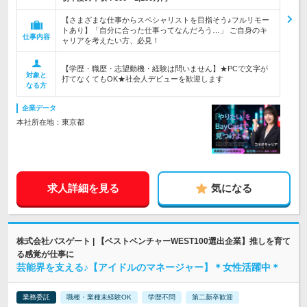
【さまざまな仕事からスペシャリストを目指そう♪フルリモー
トあり】「自分に合った仕事ってなんだろう…」 ご自身のキ
仕事内容
ャリアを考えたい方、必見！
【学歴・職歴・志望動機・経験は問いません】★PCで文字が
対象と
打てなくてもOK★社会人デビューを歓迎します
なる方
企業データ
本社所在地：東京都
求人詳細を見る
気になる
株式会社パスゲート | 【ベストベンチャーWEST100選出企業】推しを育て
る感覚が仕事に
芸能界を支える♪【アイドルのマネージャー】＊女性活躍中＊
業務委託
職種・業種未経験OK
学歴不問
第二新卒歓迎