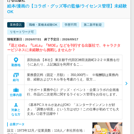
ける出版社
絵本/漫画の【コラボ・グッズ等の監修/ライセンス管理】未経験
OK
業務委託
職種・業種未経験OK
学歴不問
第二新卒歓迎
リモートワーク可
情報更新日：2026/07/31 終了予定日：2026/09/17
『花とゆめ』『LaLa』『MOE』などを刊行する出版社で、キャラクタ
ービジネスに未経験から挑戦しませんか？
原則自由 【本社】 東京都千代田区神田淡路町2-2-2 ※業務を行
うにあたり、上記施設を利用するこ…
勤務地
業務委託料（固定・月額）： 350,000円～ ※報酬額は業務内
容、経験およびスキル等を考慮のうえ、双方…
給与
《サポート業務中心》グッズ・イベント・企業コラボの企画進
行、作品の二次使用に関するライセンス管理をお任せします。
仕事内容
《基本PCスキルがあればOK》「エンターテインメントが好
き」「調整が得意」という方はぜひ！この仕事が初めてでも大
対象と
丈夫♪ ◎若手活躍中！
なる方
企業データ
設立：1973年12月／従業員数：116人／本社所在地：