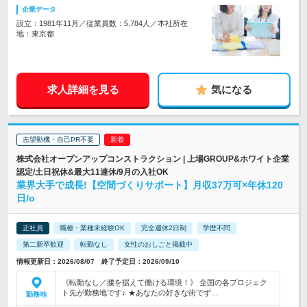
企業データ
設立：1981年11月／従業員数：5,784人／本社所在
地：東京都
求人詳細を見る
気になる
志望動機・自己PR不要
株式会社オープンアップコンストラクション | 上場GROUP&ホワイト企業
認定/土日祝休&最大11連休/9月の入社OK
業界大手で成長!【空間づくりサポート】月収37万可×年休120
日/o
正社員
職種・業種未経験OK
完全週休2日制
学歴不問
第二新卒歓迎
転勤なし
女性のおしごと掲載中
情報更新日：2026/08/07 終了予定日：2026/09/10
《転勤なし／腰を据えて働ける環境！》 全国の各プロジェク
ト先が勤務地です♪ ★あなたの好きな街でず…
勤務地