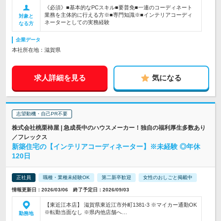
《必須》■基本的なPCスキル■要普免■一連のコーディネート
業務を主体的に行える方※■専門知識※■インテリアコーディ
対象と
ネーターとしての実務経験
なる方
企業データ
本社所在地：滋賀県
求人詳細を見る
気になる
志望動機・自己PR不要
株式会社桃栗柿屋 | 急成長中のハウスメーカー！独自の福利厚生多数あり
／フレックス
新築住宅の【インテリアコーディネーター】※未経験 ◎年休
120日
正社員
職種・業種未経験OK
第二新卒歓迎
女性のおしごと掲載中
情報更新日：2026/03/06 終了予定日：2026/09/03
【東近江本店】 滋賀県東近江市外町1381-3 ※マイカー通勤OK
※転勤当面なし ※県内他店舗へ…
勤務地