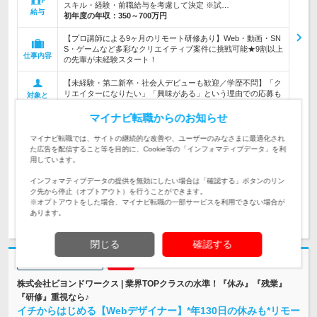
スキル・経験・前職給与を考慮して決定 ※試…
給与
初年度の年収：
350～700万円
【プロ講師による9ヶ月のリモート研修あり】Web・動画・SN
S・ゲームなど多彩なクリエイティブ案件に挑戦可能★9割以上
仕事内容
の先輩が未経験スタート！
【未経験・第二新卒・社会人デビューも歓迎／学歴不問】「ク
リエイターになりたい」「興味がある」という理由での応募も
対象と
歓迎《意欲・人柄重視の採用》
なる方
マイナビ転職からのお知らせ
企業データ
マイナビ転職では、サイトの継続的な改善や、ユーザーのみなさまに最適化され
設立：2018年7月／従業員数：25人／本社所在地：東
た広告を配信すること等を目的に、Cookie等の「インフォマティブデータ」を利
京都
用しています。
インフォマティブデータの提供を無効にしたい場合は「確認する」ボタンのリン
ク先から停止（オプトアウト）を行うことができます。
※オプトアウトをした場合、マイナビ転職の一部サービスを利用できない場合が
求人詳細を見る
気になる
あります。
閉じる
確認する
志望動機・自己PR不要
株式会社ビヨンドワークス | 業界TOPクラスの水準！『休み』『残業』
『研修』重視なら♪
イチからはじめる【Webデザイナー】*年130日の休みも*リモー