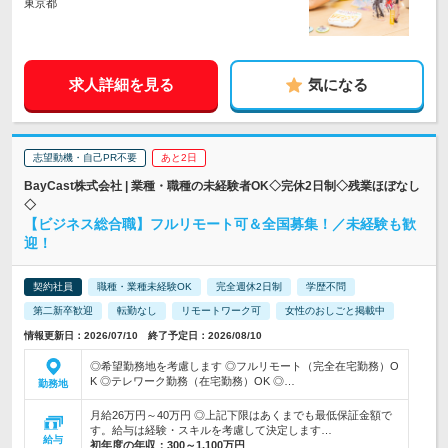
東京都
求人詳細を見る
気になる
志望動機・自己PR不要
あと2日
BayCast株式会社 | 業種・職種の未経験者OK◇完休2日制◇残業ほぼなし
◇
【ビジネス総合職】フルリモート可＆全国募集！／未経験も歓
迎！
契約社員
職種・業種未経験OK
完全週休2日制
学歴不問
第二新卒歓迎
転勤なし
リモートワーク可
女性のおしごと掲載中
情報更新日：2026/07/10 終了予定日：2026/08/10
◎希望勤務地を考慮します ◎フルリモート（完全在宅勤務）O
K ◎テレワーク勤務（在宅勤務）OK ◎…
勤務地
月給26万円～40万円 ◎上記下限はあくまでも最低保証金額で
す。給与は経験・スキルを考慮して決定します…
給与
初年度の年収：
300～1,100万円