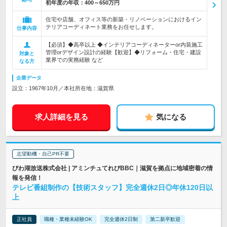
初年度の年収：
400～650万円
住宅や店舗、オフィス等の新築・リノベーションにおけるイン
テリアコーディネート業務をお任せします。
仕事内容
【必須】◆高卒以上 ◆インテリアコーディネーターor内装施工
管理orデザイン設計の経験【歓迎】◆リフォーム・住宅・建設
対象と
業界での実務経験 など
なる方
企業データ
設立：1967年10月／本社所在地：滋賀県
求人詳細を見る
気になる
志望動機・自己PR不要
びわ湖放送株式会社 | アミンチュてれびBBC｜滋賀を拠点に地域密着の情
報を発信！
テレビ番組制作の【技術スタッフ】完全週休2日◎年休120日以
上
正社員
職種・業種未経験OK
完全週休2日制
第二新卒歓迎