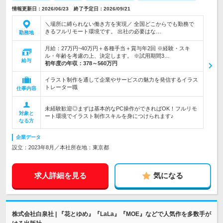
情報更新日：2026/06/23 終了予定日：2026/09/21
＼場所に縛られない働き方を実現／ 全国どこからでも勤務で
きるフルリモート環境です。 出社の必要はな…
勤務地
月給：27万円~40万円＋各種手当＋賞与年2回 ※経験・スキ
ル・年齢を考慮の上、決定します。 ※試用期間3…
給与
初年度の年収：
378～560万円
イラスト制作を通して企業やサービスの魅力を発信するイラス
トレーター職
仕事内容
未経験歓迎◎まずは基本的なPC操作ができればOK！フルリモ
対象と
ート環境でイラスト制作スキルを身につけられます♪
なる方
企業データ
設立：2023年8月／本社所在地：東京都
求人詳細を見る
気になる
株式会社白泉社 | 『花とゆめ』『LaLa』『MOE』などで人気作を多数手が