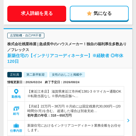
求人詳細を見る
気になる
志望動機・自己PR不要
株式会社桃栗柿屋 | 急成長中のハウスメーカー！独自の福利厚生多数あり
／フレックス
新築住宅の【インテリアコーディネーター】※経験者 ◎年休
120日
正社員
第二新卒歓迎
女性のおしごと掲載中
情報更新日：2026/02/24 終了予定日：2026/08/24
【東近江本店】 滋賀県東近江市外町1381-3 ※マイカー通勤OK
※転勤当面なし ※県内他店舗へ…
勤務地
【月給】22万円～38万円 ※月給には固定残業代30,000円～(20
時間分/月)を含む。 超過した場合は別途支給…
給与
初年度の年収：
318～650万円
新築住宅におけるインテリアコーディネート業務全般をお任せ
します。
仕事内容