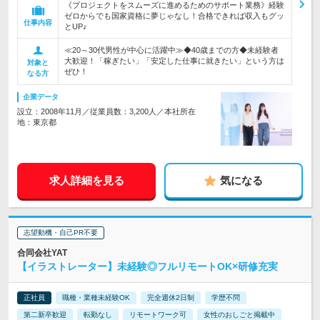
《プロジェクトをスムーズに進めるためのサポート業務》経験
ゼロからでも国家資格に夢じゃなし！合格できれば収入もグッ
仕事内容
とUP♪
≪20～30代男性が中心に活躍中≫◆40歳までの方◆未経験者
大歓迎！「稼ぎたい」「安定した仕事に就きたい」という方は
対象と
ぜひ！
なる方
企業データ
設立：2008年11月／従業員数：3,200人／本社所在
地：東京都
求人詳細を見る
気になる
志望動機・自己PR不要
合同会社YAT
【イラストレーター】未経験◎フルリモートOK×研修充実
正社員
職種・業種未経験OK
完全週休2日制
学歴不問
第二新卒歓迎
転勤なし
リモートワーク可
女性のおしごと掲載中