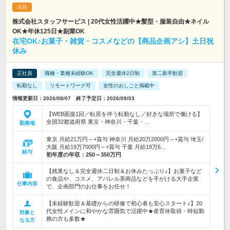
株式会社スタッフサービス | 20代女性活躍中★髪型・服装自由★ネイル
OK★年休125日★副業OK
在宅OK♪お菓子・雑貨・コスメなどの【商品企画アシ】土日祝
休み
正社員
職種・業種未経験OK
完全週休2日制
第二新卒歓迎
転勤なし
リモートワーク可
女性のおしごと掲載中
情報更新日：2026/08/07 終了予定日：2026/09/03
【WEB面接1回／転居を伴う転勤なし／好きな場所で働ける】
全国32都道府県 東京・神奈川・千葉・…
勤務地
東京 月給21万円～+賞与 神奈川 月給20万2000円～+賞与 埼玉/
大阪 月給19万7000円～+賞与 千葉 月給19万6…
給与
初年度の年収：
250～350万円
【残業なし＆完全週休二日制＆お休みたっぷり♪】お菓子など
の食品や、コスメ、アパレル系商品などを手がける大手企業
仕事内容
で、企画部門のお仕事をお任せ！
【未経験歓迎＆基礎からの研修で初心者も安心スタート♪】20
代女性メインに和やかな雰囲気で活躍中★産育休取得・時短勤
対象と
務の方も多数★
なる方