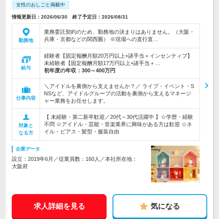
女性のおしごと掲載中
情報更新日：2026/06/30 終了予定日：2026/08/31
業務委託契約のため、勤務地の決まりはありません。（大阪・
兵庫・京都などの関西圏） ※現場への直行直…
勤務地
経験者【固定報酬月額20万円以上+諸手当＋インセンティブ】
未経験者【固定報酬月額17万円以上+諸手当＋…
給与
初年度の年収：
300～400万円
＼アイドルを裏側から支えませんか？／ ライブ・イベント・S
NSなど、アイドルグループの活動を裏側から支えるマネージ
仕事内容
ャー業務をお任せします。
【 未経験・第二新卒歓迎／20代～30代活躍中 】☆学歴・経験
不問 ☆アイドル・芸能・音楽業界に興味がある方は歓迎 ☆ネ
対象と
イル・ピアス・髪型・服装自由
なる方
企業データ
設立：2019年6月／従業員数：160人／本社所在地：
大阪府
求人詳細を見る
気になる