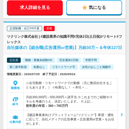
求人詳細を見る
気になる
志望動機・自己PR不要
ツクリンク株式会社 | #建設業界の知識不問#完休2日(土日祝)#リモート#フ
レックス
自社媒体の【総合職(広告運用or営業)】月給30万～＆年休127日
正社員
職種・業種未経験OK
完全週休2日制
学歴不問
第二新卒歓迎
転勤なし
リモートワーク可
女性のおしごと掲載中
情報更新日：2026/07/29 終了予定日：2026/09/24
☆在宅勤務・リモートワークでの勤務 （月に数回出社するこ
ともあります。） ☆転勤なし！ ＜本社＞…
勤務地
月給300,000円～500,000円＋諸手当 ※これまでのご経験やス
キルを考慮のうえ、決定いたします。 ※上記…
給与
初年度の年収：
360～700万円
【建設事業者向けプラットフォーム“ツクリンク”】希望・適性
に応じて、自社メディアの広告事業＜広告運用or営業＞をお任
仕事内容
せします。