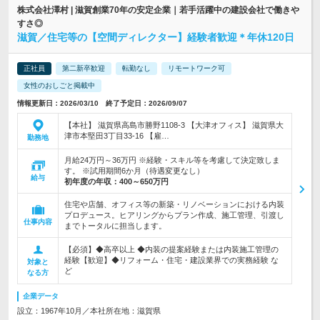
株式会社澤村 | 滋賀創業70年の安定企業｜若手活躍中の建設会社で働きや
すさ◎
滋賀／住宅等の【空間ディレクター】経験者歓迎＊年休120日
正社員
第二新卒歓迎
転勤なし
リモートワーク可
女性のおしごと掲載中
情報更新日：2026/03/10 終了予定日：2026/09/07
【本社】 滋賀県高島市勝野1108-3 【大津オフィス】 滋賀県大
津市本堅田3丁目33-16 【雇…
勤務地
月給24万円～36万円 ※経験・スキル等を考慮して決定致しま
す。 ※試用期間6か月（待遇変更なし）
給与
初年度の年収：
400～650万円
住宅や店舗、オフィス等の新築・リノベーションにおける内装
プロデュース。ヒアリングからプラン作成、施工管理、引渡し
仕事内容
までトータルに担当します。
【必須】◆高卒以上 ◆内装の提案経験または内装施工管理の
経験【歓迎】◆リフォーム・住宅・建設業界での実務経験 な
対象と
ど
なる方
企業データ
設立：1967年10月／本社所在地：滋賀県