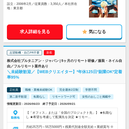
設立：2006年2月／従業員数：3,350人／本社所在
地：東京都
求人詳細を見る
気になる
志望動機・自己PR不要
株式会社プルタニアン・ジャパン | 9ヶ月のリモート研修／服装・ネイル自
由／フルリモート案件あり
＼未経験歓迎／【WEBクリエイター】*年休125日*副業OK*定着
率95%
正社員
職種・業種未経験OK
完全週休2日制
学歴不問
第二新卒歓迎
転勤なし
リモートワーク可
女性のおしごと掲載中
情報更新日：2026/06/23 終了予定日：2026/09/21
【「オフィス」または「全国のプロジェクト先」】 ★転勤な
し ★希望を考慮して配属先を決定 ★リモー…
勤務地
月給25万円～55万5000円＋残業代別途全額支給＋業績賞与 ※