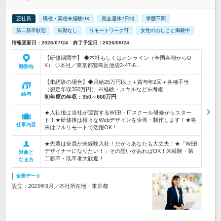
正社員
職種・業種未経験OK
完全週休2日制
学歴不問
第二新卒歓迎
転勤なし
リモートワーク可
女性のおしごと掲載中
情報更新日：2026/07/24 終了予定日：2026/09/24
【研修期間中】 ◆本社もしくはオンライン（全国各地からO
K） ◇本社／東京都豊島区池袋2-47-6…
勤務地
【未経験の場合】◆月給25万円以上＋賞与年2回＋各種手当
（想定年収350万円） ※経験・スキルなどを考慮…
給与
初年度の年収：
350～600万円
★入社後は当社が運営するWEB・ITスクール研修からスター
ト！★研修後は様々なWebデザインを企画・制作します！★将
仕事内容
来はフルリモートで活躍OK！
★先輩は全員が未経験入社！だからあなたも大丈夫！★「WEB
デザイナーになりたい！」その想いがあればOK！未経験・第
対象と
二新卒・既卒者大歓迎！
なる方
企業データ
設立：2023年9月／本社所在地：東京都