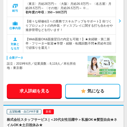
〈東京〉月給28万円～ 〈大阪〉月給26.9万円～ 〈名古屋〉月
給28.5万円～ 〈その他〉月給26.5万円～ ※…
給与
初年度の年収：
350～500万円
【様々な研修&日々の業務でスキルアップをサポート】街づく
りプロジェクトの内外装・ディスプレイに関する打ち合わせや
仕事内容
進捗管理などを行います！
【Web面接OK&面接翌日の内定も可能！】★未経験・第二新
卒・フリーター歓迎★学歴・経験・転職回数不問★昇給年2回
対象と
で頑張りを還元！
なる方
企業データ
設立：2019年6月／従業員数：8,119人／本社所在
地：東京都
求人詳細を見る
気になる
志望動機・自己PR不要
株式会社スタッフサービス | ＜20代女性活躍中＞私服OK★髪型自由★ネ
イルOK★土日祝休み★