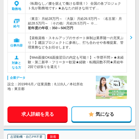
《転勤なし／腰を据えて働ける環境！》 全国の各プロジェク
ト先が勤務地です♪ ★あなたの好きな街でず…
勤務地
〈東京〉月給28万円～ 〈大阪〉月給26.9万円～ 〈名古屋〉月
給28.5万円～ 〈その他〉月給26.5万円～ ※…
給与
初年度の年収：
350～500万円
【資格資格・スキルアップのサポート体制は業界随一の充実ぶ
り！】建設プロジェクトに参画し、打ち合わせや各種提案、管
仕事内容
理業務などをお任せします。
【Web面接OK&面接翌日の内定も可能！】＜学歴不問＞★未経
験・第二新卒・フリーター歓迎★経験・転職回数不問★昇給年
対象と
2回で頑張りを還元！
なる方
企業データ
設立：2019年6月／従業員数：8,119人／本社所在
地：東京都
求人詳細を見る
気になる
志望動機・自己PR不要