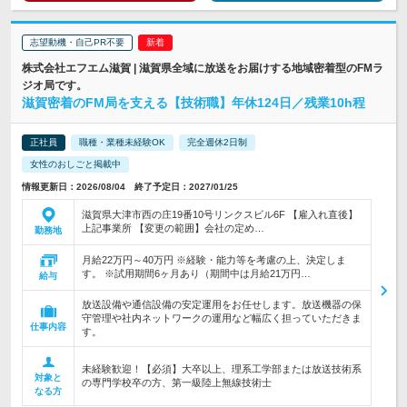
志望動機・自己PR不要
株式会社エフエム滋賀 | 滋賀県全域に放送をお届けする地域密着型のFMラ
ジオ局です。
滋賀密着のFM局を支える【技術職】年休124日／残業10h程
正社員
職種・業種未経験OK
完全週休2日制
女性のおしごと掲載中
情報更新日：2026/08/04 終了予定日：2027/01/25
滋賀県大津市西の庄19番10号リンクスビル6F 【雇入れ直後】
上記事業所 【変更の範囲】会社の定め…
勤務地
月給22万円～40万円 ※経験・能力等を考慮の上、決定しま
す。 ※試用期間6ヶ月あり（期間中は月給21万円…
給与
放送設備や通信設備の安定運用をお任せします。放送機器の保
守管理や社内ネットワークの運用など幅広く担っていただきま
仕事内容
す。
未経験歓迎！【必須】大卒以上、理系工学部または放送技術系
対象と
の専門学校卒の方、第一級陸上無線技術士
なる方