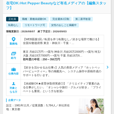
在宅OK♪Hot Pepper Beautyなど有名メディアの【編集スタッ
フ】
正社員
職種・業種未経験OK
完全週休2日制
第二新卒歓迎
転勤なし
リモートワーク可
女性のおしごと掲載中
情報更新日：2026/08/07 終了予定日：2026/09/03
【WEB面接1回／転居を伴う転勤なし／好きな場所で働ける】
全国32都道府県 東京・神奈川・千葉・…
勤務地
東京 月給21万円～+賞与 神奈川 月給20万2000円～+賞与 埼玉/
大阪 月給19万7000円～+賞与 千葉 月給19万6…
給与
初年度の年収：
250～350万円
【好きを活かせるお仕事♪】人気の美容メディア『ホットペッ
パービューティー』等の掲載先へ、システム操作や原稿作成の
仕事内容
サポートを行います。
【未経験OK★産育休取得実績◎】「クリエイティブ要素のあ
る仕事がしたい」「オシャレや旅行・グルメが好き」「プライ
対象と
ベートも重視」という方を歓迎♪
なる方
企業データ
設立：1981年11月／従業員数：5,784人／本社所在
地：東京都