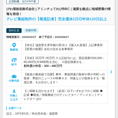
志望動機・自己PR不要
びわ湖放送株式会社 | アミンチュてれびBBC｜滋賀を拠点に地域密着の情
報を発信！
テレビ番組制作の【報道記者】完全週休2日◎年休120日以上
契約社員
学歴不問
情報更新日：2026/02/27 終了予定日：2026/08/27
【本社】滋賀県大津市鶴の里16-1 【雇入れ直後】上記事業所
【変更の範囲】会社の定める各事業所
勤務地
【月給】25万円~35万円 ※上記給与には、固定残業代60,000～
85,000円(月40時間)を含む。 ※固定残業分を…
給与
初年度の年収：
300～480万円
【報道の最前線で活躍】事件・事故関連の取材や県や市町への
取材、季節のニュースや時事ネタ、特集などの取材をする「報
仕事内容
道記者」をお任せします！
【ご経験を活かせます】《必須》以下いずれかでのご経験 ◆
記者 ◆報道／情報番組でのディレクター／アシスタントディ
対象と
レクター ほか
なる方
企業データ
設立：1971年5月／本社所在地：滋賀県