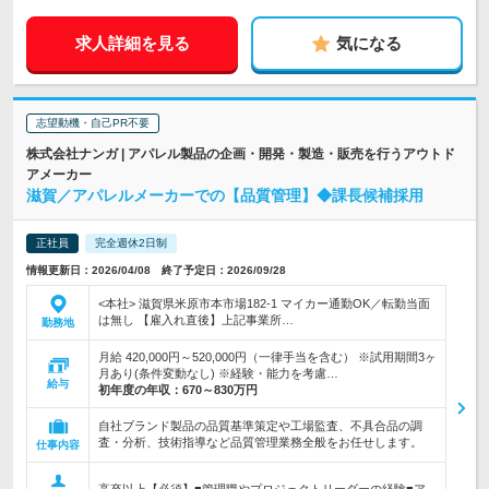
求人詳細を見る
気になる
志望動機・自己PR不要
株式会社ナンガ | アパレル製品の企画・開発・製造・販売を行うアウトド
アメーカー
滋賀／アパレルメーカーでの【品質管理】◆課長候補採用
正社員
完全週休2日制
情報更新日：2026/04/08 終了予定日：2026/09/28
<本社> 滋賀県米原市本市場182-1 マイカー通勤OK／転勤当面
は無し 【雇入れ直後】上記事業所…
勤務地
月給 420,000円～520,000円（一律手当を含む） ※試用期間3ヶ
月あり(条件変動なし) ※経験・能力を考慮…
給与
初年度の年収：
670～830万円
自社ブランド製品の品質基準策定や工場監査、不具合品の調
査・分析、技術指導など品質管理業務全般をお任せします。
仕事内容