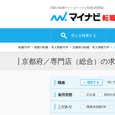
関西の転職サイトはマイナビ転職 [関西版]
求人を検索する
転職TOP
関西の転職・求人情報TOP
京都府の転職・求人情報TOP
京都府／専門店（総合）の
特に
職種
指定する
雇用形態
正社員
契約社
こだわり
職種未経験OK