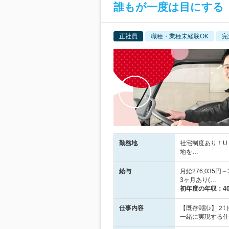
誰もが一度は目にする
正社員
職種・業種未経験OK
完
勤務地
社宅制度あり！U
地を…
給与
月給276,035
3ヶ月あり(…
初年度の年収：
4
仕事内容
【既存9割♪】２
一緒に実現する仕