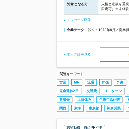
対象となる方
人柄と意欲を重視
限定可）☆未経験
メッセージ画像
企業データ
設立：1978年8月／従業
求人詳細を見る
関連キーワード
営業
MR
流通
開発
外商
完全週休2日
交通費
U・Iターン
共済会
土日休み
年末年始休暇
関西
東海
東京都
神奈川県
志望動機・自己PR不要