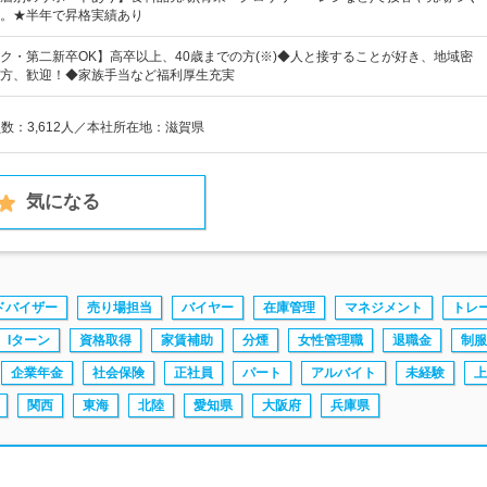
。★半年で昇格実績あり
ク・第二新卒OK】高卒以上、40歳までの方(※)◆人と接することが好き、地域密
方、歓迎！◆家族手当など福利厚生充実
員数：3,612人／本社所在地：滋賀県
気になる
ドバイザー
売り場担当
バイヤー
在庫管理
マネジメント
トレ
Iターン
資格取得
家賃補助
分煙
女性管理職
退職金
制服
企業年金
社会保険
正社員
パート
アルバイト
未経験
上
関西
東海
北陸
愛知県
大阪府
兵庫県