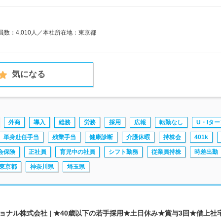
業員数：4,010人／本社所在地：東京都
気になる
外商
導入
総務
労務
採用
広報
転勤なし
U・Iター
単身赴任手当
残業手当
健康診断
介護休暇
持株会
401k
会保険
正社員
育児中の社員
シフト勤務
従業員持株
時差出勤
東京都
神奈川県
埼玉県
ナル株式会社 | ★40歳以下の若手採用★土日休み★賞与3回★借上社