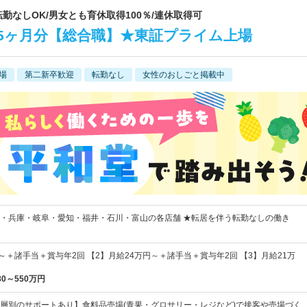
/転勤なしOK/男女とも育休取得100％/連休取得可
4.5ヶ月分【総合職】★東証プライム上場
場
第二新卒歓迎
転勤なし
女性のおしごと掲載中
・兵庫・岐阜・愛知・福井・石川・富山の各店舗 ★転居を伴う転勤なしの働き
～＋諸手当＋賞与年2回 【2】月給24万円～＋諸手当＋賞与年2回 【3】月給21万
80～550万円
層別のサポートあり】食料品売場(青果・グロサリー・レジなど)で接客や売場づく