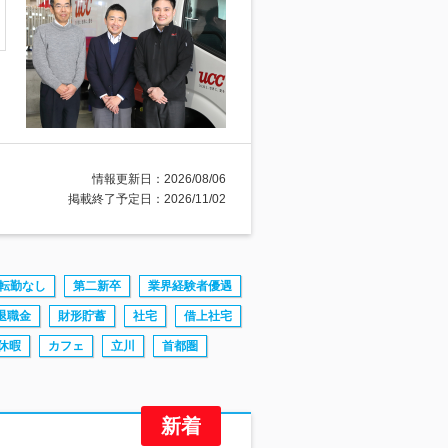
情報更新日：2026/08/06
掲載終了予定日：2026/11/02
転勤なし
第二新卒
業界経験者優遇
退職金
財形貯蓄
社宅
借上社宅
休暇
カフェ
立川
首都圏