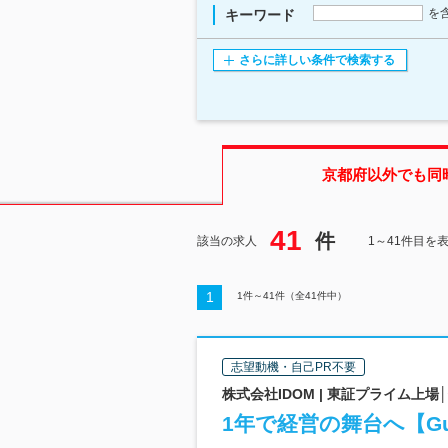
を
キーワード
さらに詳しい条件で検索する
京都府
以外でも同
41
件
該当の求人
1～41件目を
1
1
件～
41
件（全
41
件中）
志望動機・自己PR不要
株式会社IDOM | 東証プライム上
1年で経営の舞台へ【Gul