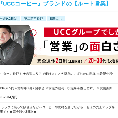
『UCCコーヒー』ブランドの【ルート営業】
全週休2日制
第二新卒歓迎
転勤なし
・Iターン歓迎！ ★希望エリアで働けます／各拠点のいずれかに配属 ※希望や居住
円～334,765円＋賞与年3回＋諸手当 ※前職の給与・役職を考慮します。 ※試用期間
08～504万円
tトラックに乗って飲食店などへコーヒーや食材を届けながら、お店の売上アップを
事です★完全週休2日制★