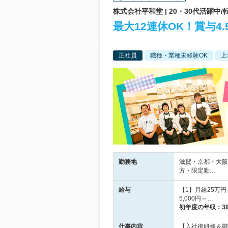
株式会社平和堂 | 20・30代活躍中
最大12連休OK！賞与
正社員
職種・業種未経験OK
上
勤務地
滋賀・京都・大阪
方・限定勤…
給与
【1】月給25万円
5,000円～…
初年度の年収：
3
仕事内容
【入社後研修＆階