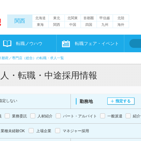
北海道
東北
北関東
首都圏
甲信越
北陸
関西
東海
関西
中国
四国
九州
海外
転職ノウハウ
転職フェア・イベント
京都府／専門店（総合）の転職・求人一覧
求人・転職・中途採用情報
指定しない
勤務地
指定する
員
業務委託
人材紹介
パート・アルバイト
一般派遣
紹介
業種未経験OK
上場企業
マネジャー採用