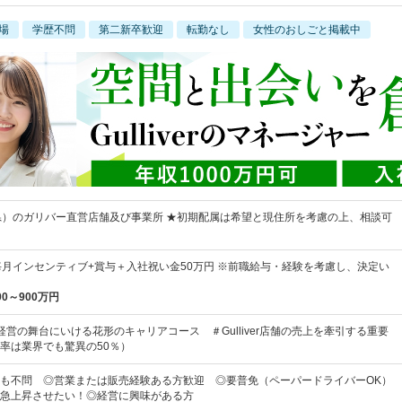
場
学歴不問
第二新卒歓迎
転勤なし
女性のおしごと掲載中
県）のガリバー直営店舗及び事業所 ★初期配属は希望と現住所を考慮の上、相談可
毎月インセンティブ+賞与＋入社祝い金50万円 ※前職給与・経験を考慮し、決定い
00～900万円
経営の舞台にいける花形のキャリアコース ＃Gulliver店舗の売上を牽引する重要
率は業界でも驚異の50％）
も不問 ◎営業または販売経験ある方歓迎 ◎要普免（ペーパードライバーOK）
急上昇させたい！◎経営に興味がある方