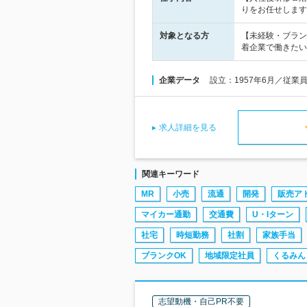
りをお任せします
対象となる方
【未経験・ブラン
着企業で働きたい
企業データ
設立：1957年6月／従業
求人詳細を見る
関連キーワード
MR
小売
流通
開発
販売ア
マイカー通勤
交通費
U・Iターン
社宅
時短勤務
社割
家族手当
ブランクOK
地域限定社員
くるみん
志望動機・自己PR不要