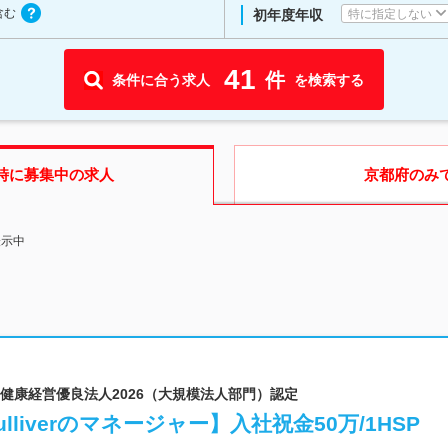
含む
特に指定しない
初年度年収
41
件
条件に合う求人
を検索する
時に募集中の求人
京都府
のみ
表示中
場│健康経営優良法人2026（大規模法人部門）認定
liverのマネージャー】入社祝金50万/1HSP