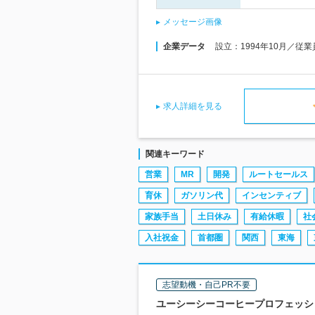
メッセージ画像
企業データ
設立：1994年10月／従
求人詳細を見る
関連キーワード
営業
MR
開発
ルートセールス
育休
ガソリン代
インセンティブ
家族手当
土日休み
有給休暇
社
入社祝金
首都圏
関西
東海
志望動機・自己PR不要
ユーシーシーコーヒープロフェッショ