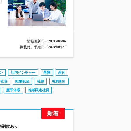
情報更新日：2026/08/06
掲載終了予定日：2026/08/27
ン
社内ベンチャー
禁煙
産休
社宅
結婚祝金
社割
社員割引
慶弔休暇
地域限定社員
宅制度あり