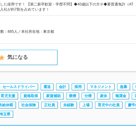
した採用です！ 【第二新卒歓迎・学歴不問】◆40歳以下の方※◆要普通免許（AT
入社が約7割を占めています！
員数：885人／本社所在地：東京都
気になる
セールスドライバー
運送
会計
採用
マネジメント
急募
育児支援
資格取得
家賃補助
禁煙
分煙
産休
報奨金
有給休暇
社会保険
正社員
未経験
上場
育児中の社員
慶弔
埼玉県