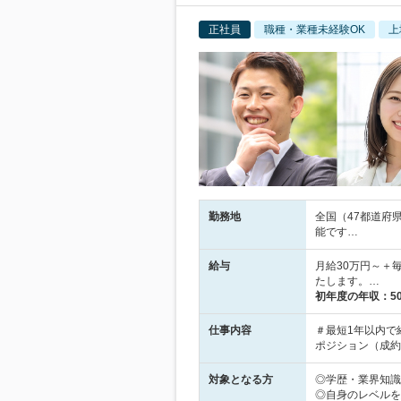
正社員
職種・業種未経験OK
上
勤務地
全国（47都道府
能です…
給与
月給30万円～＋
たします。…
初年度の年収：
5
仕事内容
＃最短1年以内で
ポジション（成約
対象となる方
◎学歴・業界知識
◎自身のレベルを