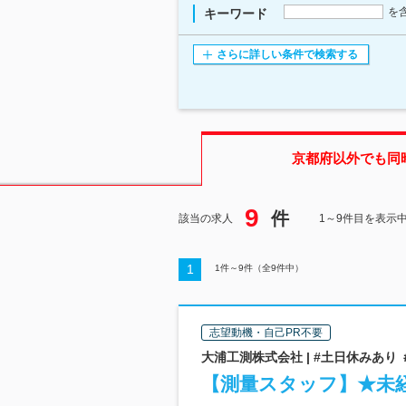
を
キーワード
さらに詳しい条件で検索する
京都府
以外でも同
9
件
該当の求人
1～9件目を表示
1
1
件～
9
件（全
9
件中）
志望動機・自己PR不要
大浦工測株式会社 | #土日休みあり
【測量スタッフ】★未経