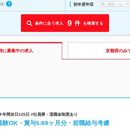
含む
特に指定しない
初年度年収
9
件
条件に合う求人
を検索する
時に募集中の求人
京都府
のみ
中
 ＃年間休日125日 #社員寮・退職金制度あり
験OK・賞与5.69ヶ月分・前職給与考慮