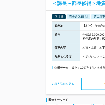
＜課長～部長候補＞地
正社員
完全週休2日制
第二新卒
勤務地
【本社】 京都府
給与
年俸制 5,000,0
初年度の年収：
5
仕事内容
地質・土質・地下
対象となる方
＜ポジション＞こ
企業データ
設立：1997年8月／本社
求人詳細を見る
関連キーワード