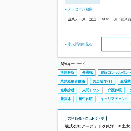
メッセージ画像
企業データ
設立：1969年5月／従業
求人詳細を見る
関連キーワード
構造解析
介護職
建設コンサルタン
業界経験者優遇
完全週休2日
交通費
健康診断
人間ドック
介護休暇
産育休
慶弔休暇
キャリアチェンジ
志望動機・自己PR不要
株式会社アーステック東洋 | ＃土