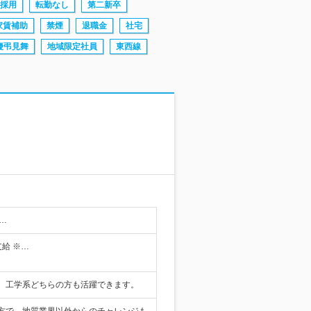
採用
転勤なし
第二新卒
家賃補助
禁煙
退職金
社宅
慶弔見舞
地域限定社員
東西線
…
支給 ※…
、工学系どちらの方も活躍できます。