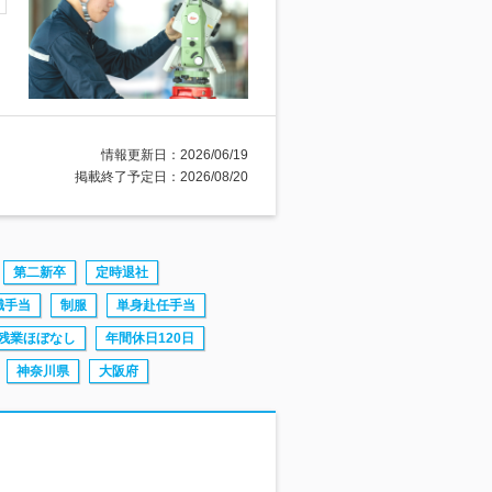
情報更新日：2026/06/19
掲載終了予定日：2026/08/20
第二新卒
定時退社
職手当
制服
単身赴任手当
残業ほぼなし
年間休日120日
神奈川県
大阪府