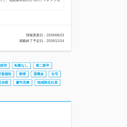
方で、地質業界以外からのチャレンジも
情報更新日：2026/06/23
掲載終了予定日：2026/12/14
採用
転勤なし
第二新卒
家賃補助
禁煙
退職金
社宅
児休暇
慶弔見舞
地域限定社員