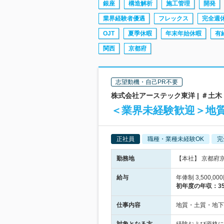
銀座
構造解析
施工管理
開発
業界経験者優遇
フレックス
完全週
OJT
夏季休暇
年末年始休暇
有
関西
京都府
志望動機・自己PR不要
株式会社アーステック東洋 | ＃土
＜業界未経験歓迎＞地
正社員
職種・業種未経験OK
完
勤務地
【本社】 京都府
給与
年俸制 3,500,0
初年度の年収：
3
仕事内容
地質・土質・地下