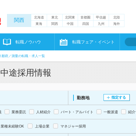
北海道
東北
北関東
首都圏
甲信越
北陸
関西
東海
関西
中国
四国
九州
海外
転職ノウハウ
転職フェア・イベント
京都府／測量の転職・求人一覧
・中途採用情報
勤務地
指定する
員
業務委託
人材紹介
パート・アルバイト
一般派遣
紹介
業種未経験OK
上場企業
マネジャー採用