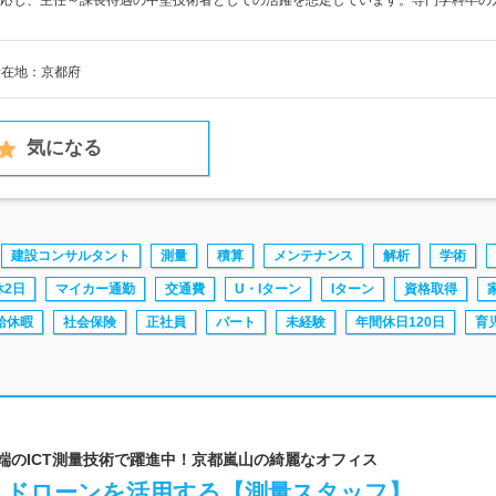
応じ、主任～課長待遇の中堅技術者としての活躍を想定しています。専門学科卒の
所在地：京都府
気になる
建設コンサルタント
測量
積算
メンテナンス
解析
学術
休2日
マイカー通勤
交通費
U・Iターン
Iターン
資格取得
給休暇
社会保険
正社員
パート
未経験
年間休日120日
育
先端のICT測量技術で躍進中！京都嵐山の綺麗なオフィス
！ドローンを活用する【測量スタッフ】