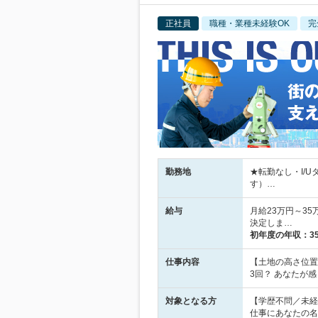
正社員
職種・業種未経験OK
完
勤務地
★転勤なし・I/
す）…
給与
月給23万円～35
決定しま…
初年度の年収：
3
仕事内容
【土地の高さ位置
3回？ あなたが
対象となる方
【学歴不問／未経
仕事にあなたの名