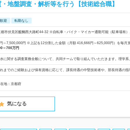
質・地盤調査・解析等を行う【技術総合職】
歓迎
転勤なし
京都市伏見区醍醐西大路町44-32 ※自転車・バイク・マイカー通勤可能（駐車場有）
00円～7,500,000円 ※上記を12分割した金額（月額 416,666円～625,000円）を毎月
00～700万円
水に関する調査業務全般について、共同チームで取り組んでいただきます。理学系
れまでのご経験および保有資格に応じて、課長待遇の中堅技術者や、部長待遇の指
所在地：京都府
気になる