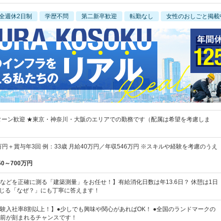
全週休2日制
学歴不問
第二新卒歓迎
転勤なし
女性のおしごと掲載
Uターン歓迎 ★東京・神奈川・大阪のエリアでの勤務です（配属は希望を考慮しま
万円＋賞与年3回 例：33歳 月給40万円／年収546万円 ※スキルや経験を考慮のうえ
50～700万円
などを正確に測る「建築測量」をお任せ！】有給消化日数は年13.6日？ 休憩は1日
感じる「なぜ？」にも丁寧に答えます！
験入社率8割以上！】●少しでも興味や関心があればOK！ ●全国のランドマークの
前が刻まれるチャンスです！