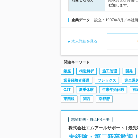
対象となる方
経験および資格に
歓迎します。
企業データ
設立：1997年8月／本社
求人詳細を見る
関連キーワード
銀座
構造解析
施工管理
開発
業界経験者優遇
フレックス
完全週
OJT
夏季休暇
年末年始休暇
有
東西線
関西
京都府
志望動機・自己PR不要
株式会社エムアールサポート | 最
未経験・第二新卒歓迎