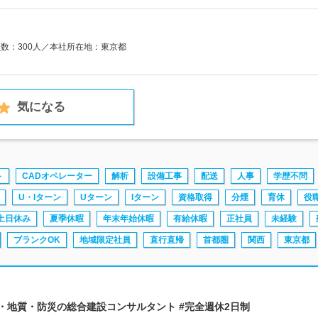
員数：300人／本社所在地：東京都
気になる
ト
CADオペレーター
解析
設備工事
配送
人事
学歴不問
U・Iターン
Uターン
Iターン
資格取得
分煙
育休
役
土日休み
夏季休暇
年末年始休暇
有給休暇
正社員
未経験
ブランクOK
地域限定社員
直行直帰
首都圏
関西
東京都
木・地質・防災の総合建設コンサルタント #完全週休2日制