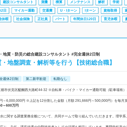
建設コンサルタント
測量
積算
メンテナンス
解析
学術
休2日
マイカー通勤
交通費
U・Iターン
Iターン
資格取得
給休暇
社会保険
正社員
パート
年間休日120日
育児休暇
木・地質・防災の総合建設コンサルタント #完全週休2日制
質・地盤調査・解析等を行う【技術総合職】
全週休2日制
第二新卒歓迎
転勤なし
京都市伏見区醍醐西大路町44-32 ※自転車・バイク・マイカー通勤可能（駐車場有）
00円～6,000,000円 ※上記を12分割した金額（月額 291,666円～500,000円）を毎月
50～600万円
水に関する調査業務全般について、共同チームで取り組んでいただきます。理学系