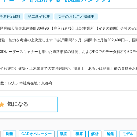
全週休2日制
第二新卒歓迎
女性のおしごと掲載中
区嵯峨天龍寺北造路町30番96 【雇入れ直後】上記事業所 【変更の範囲】会社の定
※経験・能力を考慮の上決定します ※試用期間3ヶ月（期間中は月給202,400円～。
3Dレーザースキャナーを用いた道路形状の計測、およびPCでのデータ解析や3D
卒歓迎◎】建築・土木業界での業務経験や、測量士、あるいは測量士補の資格をお
員数：12人／本社所在地：京都府
気になる
測量
CADオペレーター
製図
積算
解析
編集
モデル