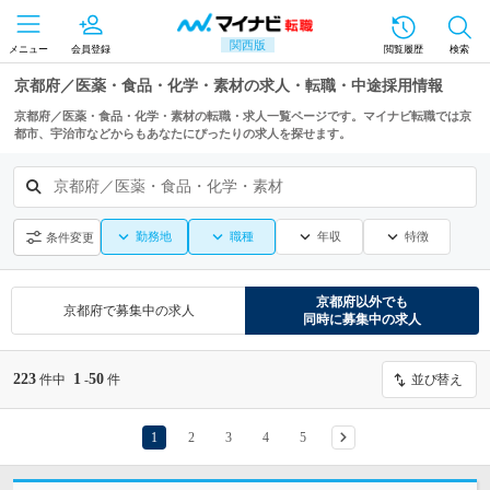
関西版
メニュー
会員登録
閲覧履歴
検索
京都府／医薬・食品・化学・素材の求人・転職・中途採用情報
京都府／医薬・食品・化学・素材の転職・求人一覧ページです。マイナビ転職では京
都市、宇治市などからもあなたにぴったりの求人を探せます。
京都府／医薬・食品・化学・素材
勤務地
職種
年収
特徴
条件変更
京都府
以外でも
京都府
で募集中の求人
同時に募集中の求人
223
1
50
件中
-
件
並び替え
1
2
3
4
5