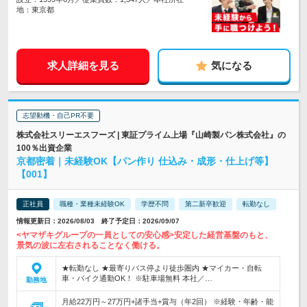
地：東京都
求人詳細を見る
気になる
志望動機・自己PR不要
株式会社スリーエスフーズ | 東証プライム上場『山崎製パン株式会社』の
100％出資企業
京都密着｜未経験OK【パン作り 仕込み・成形・仕上げ等】
【001】
正社員
職種・業種未経験OK
学歴不問
第二新卒歓迎
転勤なし
情報更新日：2026/08/03 終了予定日：2026/09/07
<ヤマザキグループの一員としての安心感>安定した経営基盤のもと、
景気の波に左右されることなく働ける。
★転勤なし ★最寄りバス停より徒歩圏内 ★マイカー・自転
車・バイク通勤OK！ ※駐車場無料 本社／…
勤務地
月給22万円～27万円+諸手当+賞与（年2回） ※経験・年齢・能