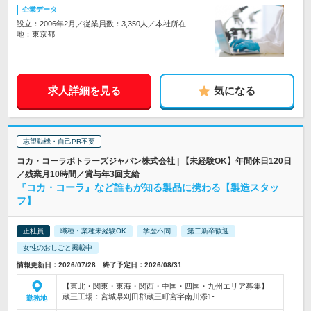
企業データ
設立：2006年2月／従業員数：3,350人／本社所在
地：東京都
求人詳細を見る
気になる
志望動機・自己PR不要
コカ・コーラボトラーズジャパン株式会社 | 【未経験OK】年間休日120日
／残業月10時間／賞与年3回支給
『コカ・コーラ』など誰もが知る製品に携わる【製造スタッ
フ】
正社員
職種・業種未経験OK
学歴不問
第二新卒歓迎
女性のおしごと掲載中
情報更新日：2026/07/28 終了予定日：2026/08/31
【東北・関東・東海・関西・中国・四国・九州エリア募集】
蔵王工場：宮城県刈田郡蔵王町宮字南川添1-…
勤務地