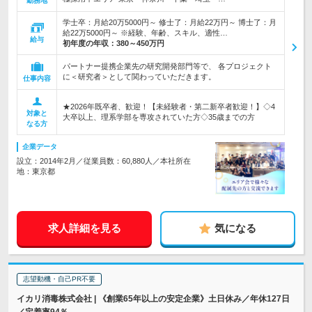
勤務地
学士卒：月給20万5000円～ 修士了：月給22万円～ 博士了：月
給22万5000円～ ※経験、年齢、スキル、適性…
給与
初年度の年収：
380～450万円
パートナー提携企業先の研究開発部門等で、 各プロジェクト
に＜研究者＞として関わっていただきます。
仕事内容
★2026年既卒者、歓迎！【未経験者・第二新卒者歓迎！】◇4
対象と
大卒以上、理系学部を専攻されていた方◇35歳までの方
なる方
企業データ
設立：2014年2月／従業員数：60,880人／本社所在
地：東京都
求人詳細を見る
気になる
志望動機・自己PR不要
イカリ消毒株式会社 | 《創業65年以上の安定企業》土日休み／年休127日