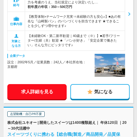
力を考慮のうえ、当社規定により決定いたし…
給与
初年度の年収：
350～500万円
【教育体制×チームワーク充実⇒未経験の方も安心♪】■あの有
名な『山崎製パン』のパンづくりを担当できます ★できるこ
仕事内容
とを少しずつ増やせます♪
【未経験OK・第二新卒歓迎｜40歳まで（※）】■若手/フリー
ター/主婦（夫）歓迎 ★「パンが好き」「安定企業で働きた
対象と
い」そんな方にピッタリです♪
なる方
企業データ
設立：2002年5月／従業員数：242人／本社所在地：
京都府
求人詳細を見る
気になる
志望動機・自己PR不要
株式会社ユキオー | 開発したスイーツは1400種類超え｜ 年休120日 ｜20
～30代活躍中
スイーツづくりに携わる【総合職(製造／商品開発／品質保