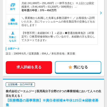
月給 241,680円～291,450円（一律手当含む） ※上記には固定
残業代（月46,400円～53,200円／30時間分）…
給与
初年度の年収：
370～450万円
＼ 異業種から転職した先輩も多数活躍中！ ／ お客様先へ訪問
いただき、主にウォッシュルームの衛生製品等の交換などをお
仕事内容
任せします！
【学歴不問｜未経験OK！】＜必須＞◆普通自動車免許（AT限
定可）◎教育研修体制が整っているので、未経験の方も安心し
対象と
てスタートできます♪
なる方
企業データ
設立：1969年6月／従業員数：694人／本社所在地：東京都
求人詳細を見る
気になる
志望動機・自己PR不要
株式会社ビーエムジー | 医用高分子分野の3つの事業領域において人々の生
活を支える！
【医療機器の薬事業務】※責任者候補★年休125日★経験者募
集