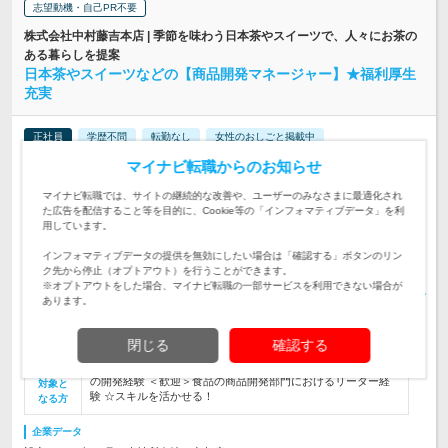
志望動機・自己PR不要
株式会社中村藤吉本店 | 季節を味わう日本茶やスイーツで、人々にお茶の
ある暮らしを提案
日本茶やスイーツなどの【商品開発マネージャー】★福利厚生
充実
正社員
学歴不問
転勤なし
女性のおしごと掲載中
情報更新日：2026/05/08 終了予定日：2026/10/29
マイナビ転職からのお知らせ
◆中村藤吉本店宇治工場 京都府宇治市宇治蔭山12-1 ※自社工
マイナビ転職では、サイトの継続的な改善や、ユーザーのみなさまに最適化され
場・提携先工場への出張あり 【雇入れ…
勤務地
た広告を配信すること等を目的に、Cookie等の「インフォマティブデータ」を利
用しています。
月給28万円～ ※経験・能力を考慮の上、決定します。 ※試用
インフォマティブデータの提供を無効にしたい場合は「確認する」ボタンのリン
期間3ヶ月（待遇変更なし）
給与
ク先から停止（オプトアウト）を行うことができます。
初年度の年収：
420～500万円
※オプトアウトをした場合、マイナビ転職の一部サービスを利用できない場合が
あります。
【商品開発マネージャーとして活躍】日本茶やスイーツをメイ
ンに新商品の企画・開発、製造量産体制の構築業務、プロジェ
仕事内容
クト管理等をお任せします。
閉じる
確認する
経験を軸にキャリアアップへ！＜必須＞食品業界における商品
の開発経験 ＜歓迎＞食品の商品開発部門におけるリーダー経
対象と
験 ☆スキルを活かせる！
なる方
企業データ