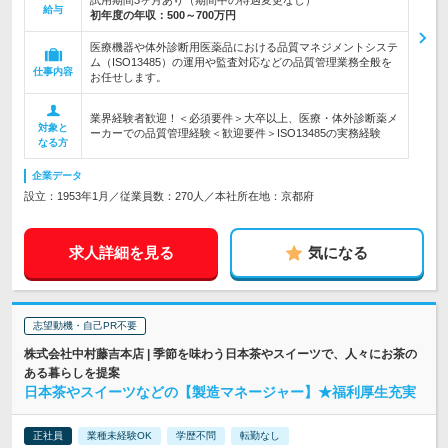
試用期間3ヶ月あり（期間中の待遇変更なし）
給与
初年度の年収：
500～700万円
医療機器や体外診断用医薬品における品質マネジメントシステ
ム（ISO13485）の運用や監査対応などの品質管理業務全般を
仕事内容
お任せします。
業界経験者歓迎！＜必須要件＞大卒以上、医療・体外診断薬メ
対象と
ーカーでの品質管理経験＜歓迎要件＞ISO13485の実務経験
なる方
企業データ
設立：1953年1月／従業員数：270人／本社所在地：京都府
求人詳細を見る
気になる
志望動機・自己PR不要
株式会社中村藤吉本店 | 季節を味わう日本茶やスイーツで、人々にお茶の
ある暮らしを提案
日本茶やスイーツなどの【製造マネージャー】★福利厚生充実
正社員
業種未経験OK
学歴不問
転勤なし