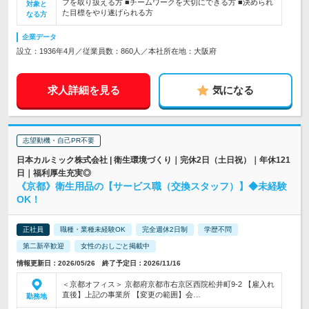
フを取り扱える方 ■チームワークを大切にできる方 ■決められ
対象と
た目標をやり遂げられる方
なる方
企業データ
設立：1936年4月／従業員数：860人／本社所在地：大阪府
求人詳細を見る
気になる
志望動機・自己PR不要
日本カルミック株式会社 | 衛生環境づくり｜完休2日（土日祝）｜年休121
日｜福利厚生充実◎
《京都》衛生用品の【サービス職（交換スタッフ）】◆未経験
OK！
正社員
職種・業種未経験OK
完全週休2日制
学歴不問
第二新卒歓迎
女性のおしごと掲載中
情報更新日：2026/05/26 終了予定日：2026/11/16
＜京都オフィス＞ 京都府京都市右京区西院松井町9-2 【雇入れ
直後】上記の事業所 【変更の範囲】会…
勤務地