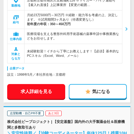
京都府京都市南区久世殿城町126 ※マイカー・バイク通勤可
【雇入れ直後】上記事業所 【変更の範囲…
勤務地
月給23万5000円～30万円 ※経験・能力等を考慮の上、決定し
ます。 ※試用期間3ヶ月あり（待遇変更なし）
給与
初年度の年収：
350～450万円
医療現場を支える整形外科用手術器械の薬事申請や事務業務な
どをお任せします。
仕事内容
未経験歓迎！イチから丁寧にお教えします！【必須】基本的な
対象と
PCスキル（Excel、Word、メール）
なる方
企業データ
設立：1998年5月／本社所在地：京都府
求人詳細を見る
気になる
志望動機・自己PR不要
あと3日
株式会社ピープロジェクト | 【安定基盤】国内外の大手製薬会社＆医療機
関と多数取引あり
＼安定性抜群／【治験コーディネーター】年休125日！残業10H