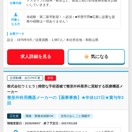
トスタッフの指導・教育など、製造工程の管理業務全般をお願
仕事内容
いしていきます。
未経験・第二新卒歓迎！＜必須＞■学歴不問■応募に必要な資
対象と
格や経験は一切ありません！
なる方
企業データ
設立：1976年9月／従業員数：1,987人／本社所在地：和歌山県
求人詳細を見る
気になる
志望動機・自己PR不要
株式会社ウミヒラ | 精密な手術器械で整形外科業界に貢献する医療機器メ
ーカー
整形外科用機器メーカーの【薬事事務】★年休127日★賞与年2
回
正社員
職種・業種未経験OK
女性のおしごと掲載中
情報更新日：2026/08/07 終了予定日：2027/01/28