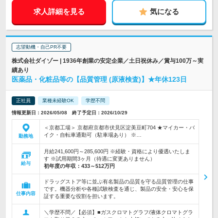
求人詳細を見る
気になる
志望動機・自己PR不要
株式会社ダイゾー | 1936年創業の安定企業／土日祝休み／賞与100万～実
績あり
医薬品・化粧品等の【品質管理 (原液検査)】★年休123日
正社員
業種未経験OK
学歴不問
情報更新日：2026/05/08 終了予定日：2026/10/29
＜京都工場＞ 京都府京都市伏見区淀美豆町704 ★マイカー・バ
イク・自転車通勤可（駐車場あり） ※…
勤務地
月給241,600円～285,600円 ※経験・資格により優遇いたしま
す ※試用期間3ヶ月（待遇に変更ありません）
給与
初年度の年収：
433～512万円
ドラッグストア等に並ぶ有名製品の品質を守る品質管理の仕事
です。機器分析や各種試験検査を通じ、製品の安全・安心を保
仕事内容
証する重要な役割を担います。
＼学歴不問／【必須】■ガスクロマトグラフ/液体クロマトグラ