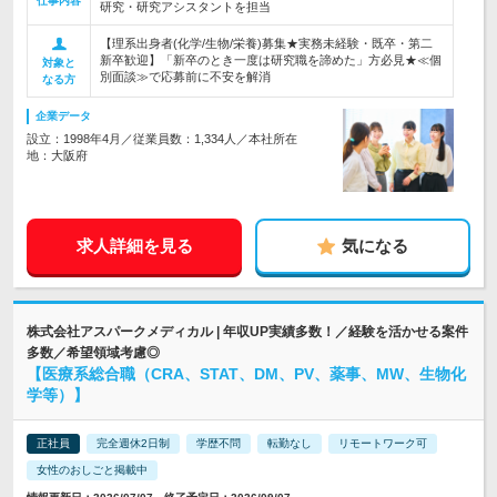
仕事内容
研究・研究アシスタントを担当
【理系出身者(化学/生物/栄養)募集★実務未経験・既卒・第二
新卒歓迎】「新卒のとき一度は研究職を諦めた」方必見★≪個
対象と
別面談≫で応募前に不安を解消
なる方
企業データ
設立：1998年4月／従業員数：1,334人／本社所在
地：大阪府
求人詳細を見る
気になる
株式会社アスパークメディカル | 年収UP実績多数！／経験を活かせる案件
多数／希望領域考慮◎
【医療系総合職（CRA、STAT、DM、PV、薬事、MW、生物化
学等）】
正社員
完全週休2日制
学歴不問
転勤なし
リモートワーク可
女性のおしごと掲載中