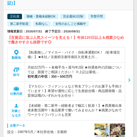
証)】
正社員
職種・業種未経験OK
完全週休2日制
学歴不問
第二新卒歓迎
転勤なし
女性のおしごと掲載中
情報更新日：2026/07/31 終了予定日：2026/08/31
【百貨店に並ぶ人気スイーツを支える！】年休120日以上＆残業少なめ
で働きやすさも抜群です◎
【転勤無し／マイカー・バイク・自転車通勤OK！（駐車場完
備）】 ■本社／京都府京都市南区久世東土川…
勤務地
月給22万円～＋各種手当＋賞与年2回 ★待遇条件の詳細につい
ては、面接でご相談ください！ ※上記は最低…
給与
初年度の年収：
350～500万円
【マカロン・フィナンシェなど有名ブランドのお菓子も手掛け
ています！】希望や適性に応じて生産総合職・商品開発職・品
仕事内容
質保証職のいずれかをお任せ！
【未経験・第二新卒～経験者まで幅広く歓迎！】★異業種出身
者多数活躍中！食品業界で働いてみませんか？★残業少なめで
対象と
ワークライフバランスも充実
なる方
企業データ
設立：1987年5月／本社所在地：京都府