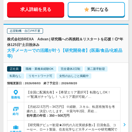
求人詳細を見る
気になる
志望動機・自己PR不要
株式会社BREXA Advan | 研究職への再挑戦＆リスタートを応援！◎*年
休125日*土日祝休み
大手メーカーでの活躍が叶う【研究開発者】(医薬/食品/化粧品
等)
正社員
職種・業種未経験OK
完全週休2日制
第二新卒歓迎
転勤なし
リモートワーク可
女性のおしごと掲載中
情報更新日：2026/08/03 終了予定日：2026/08/20
【全国に配属先有】×【希望エリア選択可】転勤なしOK！
⇒”配属ガチャ”なし！ ＼エリア選択可能／…
勤務地
【月給22.5万円～34万円】 ※経験、スキル、転居有無等を考
慮の上、決定いたします。 ※賞与年2回、昇給…
給与
初年度の年収：
350～500万円
【研究職デビュー歓迎★20代の入社実績多数♪】日清食品、コ
ーセー、ロート製薬、住友化学など大手メーカーや研究機関で