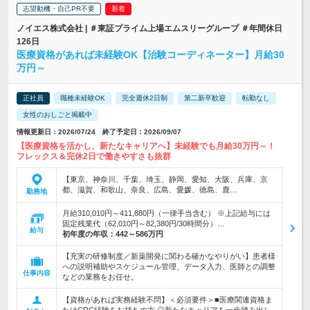
志望動機・自己PR不要
ノイエス株式会社 | ＃東証プライム上場エムスリーグループ ＃年間休日
126日
医療資格があれば未経験OK【治験コーディネーター】月給30
万円～
正社員
職種未経験OK
完全週休2日制
第二新卒歓迎
転勤なし
女性のおしごと掲載中
情報更新日：2026/07/24 終了予定日：2026/09/07
【医療資格を活かし、新たなキャリアへ】未経験でも月給30万円～！
フレックス＆完休2日で働きやすさも抜群
【東京、神奈川、千葉、埼玉、静岡、愛知、大阪、兵庫、京
都、滋賀、和歌山、奈良、広島、愛媛、徳島、鹿…
勤務地
月給310,010円～411,880円（一律手当含む） ※上記給与には
固定残業代（62,010円～82,380円/30時間分）…
給与
初年度の年収：
442～586万円
【充実の研修制度／新薬開発に関わる確かなやりがい】患者様
への説明補助やスケジュール管理、データ入力、医師との調整
仕事内容
などの業務をお任せ。
【資格があれば実務経験不問】＜必須要件＞■医療関連資格ま