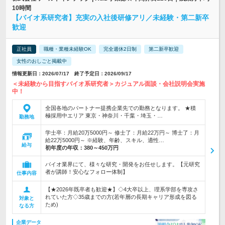
10時間
【バイオ系研究者】充実の入社後研修アリ／未経験・第二新卒
歓迎
正社員
職種・業種未経験OK
完全週休2日制
第二新卒歓迎
女性のおしごと掲載中
情報更新日：2026/07/17 終了予定日：2026/09/17
＜未経験から目指すバイオ系研究者＞カジュアル面談・会社説明会実施
中！
全国各地のパートナー提携企業先での勤務となります。 ★積
極採用中エリア 東京・神奈川・千葉・埼玉・…
勤務地
学士卒：月給20万5000円～ 修士了：月給22万円～ 博士了：月
給22万5000円～ ※経験、年齢、スキル、適性…
給与
初年度の年収：
380～450万円
バイオ業界にて、様々な研究・開発をお任せします。【元研究
者が講師！安心なフォロー体制】
仕事内容
【★2026年既卒者も歓迎★】◇4大卒以上、理系学部を専攻さ
れていた方◇35歳までの方(若年層の長期キャリア形成を図る
対象と
ため)
なる方
企業データ