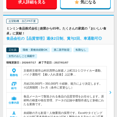
求人詳細を見る
気になる
志望動機・自己PR不要
ミンミン食品株式会社 | 創業から65年。たくさんの家庭の「おいしい食
卓」に貢献！
食品会社の【品質管理】週休2日制、賞与2回、車通勤可◎
正社員
職種・業種未経験OK
第二新卒歓迎
転勤なし
女性のおしごと掲載中
情報更新日：2026/07/17 終了予定日：2027/01/07
京都府京都市山科区西野山射庭ノ上町211-1 ◎マイカー通勤、
バイク通勤可 【雇い入れ直後】上記事…
勤務地
月給230,000円～350,000円 ※経験、能力により決定します。
※試用期間：3ヶ月（条件に変更なし）
給与
食品メーカーで製造される食品の品質管理をお任せします。原
材料の検査や衛生管理、データの記録や書類作成など多岐にわ
仕事内容
たる業務です。
未経験の方も歓迎！人物重視の採用です。Excelやタイピング
などのPC基本操作ができればOK！興味のある方からのご応募