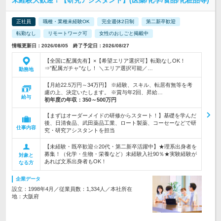
未経験大歓迎！【研究アシスタント】(医薬/化学/食品/化粧品等)
正社員
職種・業種未経験OK
完全週休2日制
第二新卒歓迎
転勤なし
リモートワーク可
女性のおしごと掲載中
情報更新日：2026/08/05 終了予定日：2026/08/27
【全国に配属先有】×【希望エリア選択可】転勤なしOK！
⇒”配属ガチャ”なし！ ＼エリア選択可能／…
勤務地
【月給22.5万円～34万円】 ※経験、スキル、転居有無等を考
慮の上、決定いたします。 ※賞与年2回、昇給…
給与
初年度の年収：
350～500万円
【まずはオーダーメイドの研修からスタート！】基礎を学んだ
後、日清食品、武田薬品工業、ロート製薬、コーセーなどで研
仕事内容
究・研究アシスタントを担当
【未経験・既卒歓迎☆20代・第二新卒活躍中】★理系出身者を
募集！（化学・生物・栄養など）未経験入社90％★実験経験が
対象と
あれば文系出身者もOK！
なる方
企業データ
設立：1998年4月／従業員数：1,334人／本社所在
地：大阪府