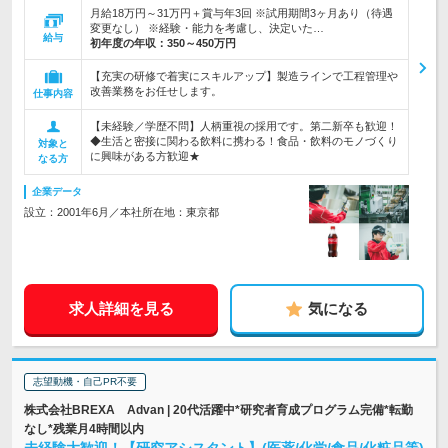
月給18万円～31万円＋賞与年3回 ※試用期間3ヶ月あり（待遇
変更なし） ※経験・能力を考慮し、決定いた…
給与
初年度の年収：
350～450万円
【充実の研修で着実にスキルアップ】製造ラインで工程管理や
改善業務をお任せします。
仕事内容
【未経験／学歴不問】人柄重視の採用です。第二新卒も歓迎！
◆生活と密接に関わる飲料に携わる！食品・飲料のモノづくり
対象と
に興味がある方歓迎★
なる方
企業データ
設立：2001年6月／本社所在地：東京都
求人詳細を見る
気になる
志望動機・自己PR不要
株式会社BREXA Advan | 20代活躍中*研究者育成プログラム完備*転勤
なし*残業月4時間以内