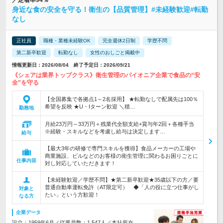
／定着率94％
身近な食の安全を守る！衛生の【品質管理】#未経験歓迎#転勤
なし
正社員
職種・業種未経験OK
完全週休2日制
学歴不問
第二新卒歓迎
転勤なし
女性のおしごと掲載中
情報更新日：2026/08/04 終了予定日：2026/09/21
《シェアは業界トップクラス》衛生管理のパイオニア企業で食品の“安
全”を守る
【全国募集で各拠点1～2名採用】 ★転勤なしで配属先は100％
希望を反映 ★U・Iターン歓迎 ＼積…
勤務地
月給23万円～33万円＋残業代全額支給+賞与年2回＋各種手当
※経験・スキルなどを考慮し給与は決定します…
給与
【最大3年の研修で専門スキルを獲得】食品メーカーの工場や
商業施設、ビルなどのお客様の衛生管理に関わるお困りごとに
仕事内容
対し対応していただきます！
【未経験歓迎／学歴不問】★第二新卒歓迎★35歳以下の方／要
普通自動車運転免許（AT限定可） ◆「人の役に立つ仕事がし
対象と
たい」という方歓迎！
なる方
企業データ
設立：1959年6月／従業員数：1,547人／本社所在