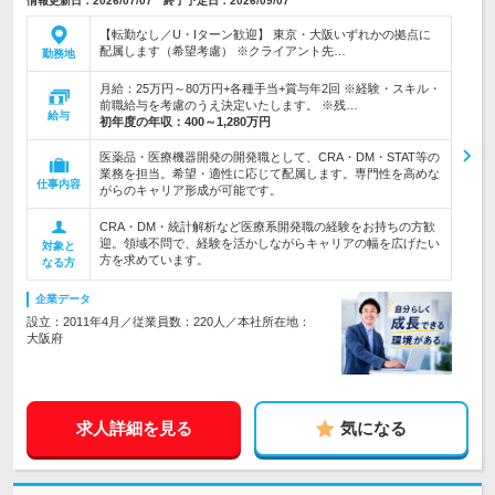
情報更新日：2026/07/07 終了予定日：2026/09/07
【転勤なし／U・Iターン歓迎】 東京・大阪いずれかの拠点に
配属します（希望考慮） ※クライアント先…
勤務地
月給：25万円～80万円+各種手当+賞与年2回 ※経験・スキル・
前職給与を考慮のうえ決定いたします。 ※残…
給与
初年度の年収：
400～1,280万円
医薬品・医療機器開発の開発職として、CRA・DM・STAT等の
業務を担当。希望・適性に応じて配属します。専門性を高めな
仕事内容
がらのキャリア形成が可能です。
CRA・DM・統計解析など医療系開発職の経験をお持ちの方歓
迎。領域不問で、経験を活かしながらキャリアの幅を広げたい
対象と
方を求めています。
なる方
企業データ
設立：2011年4月／従業員数：220人／本社所在地：
大阪府
求人詳細を見る
気になる