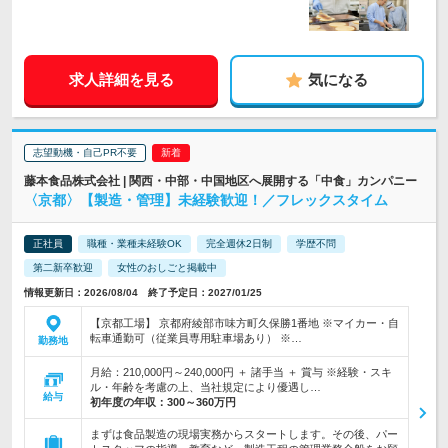
求人詳細を見る
気になる
志望動機・自己PR不要
藤本食品株式会社 | 関西・中部・中国地区へ展開する「中食」カンパニー
〈京都〉【製造・管理】未経験歓迎！／フレックスタイム
正社員
職種・業種未経験OK
完全週休2日制
学歴不問
第二新卒歓迎
女性のおしごと掲載中
情報更新日：2026/08/04 終了予定日：2027/01/25
【京都工場】 京都府綾部市味方町久保勝1番地 ※マイカー・自
転車通勤可（従業員専用駐車場あり） ※…
勤務地
月給：210,000円～240,000円 ＋ 諸手当 ＋ 賞与 ※経験・スキ
ル・年齢を考慮の上、当社規定により優遇し…
給与
初年度の年収：
300～360万円
まずは食品製造の現場実務からスタートします。その後、パー