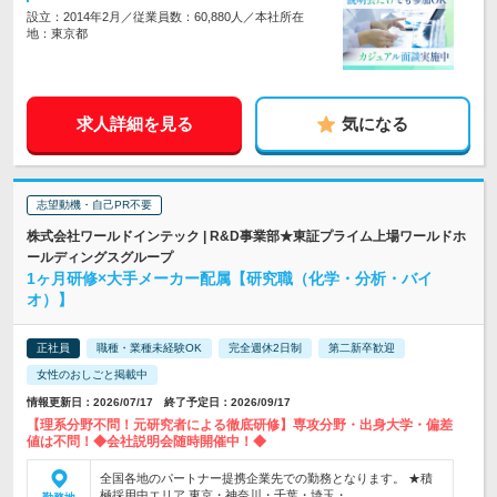
設立：2014年2月／従業員数：60,880人／本社所在
地：東京都
求人詳細を見る
気になる
志望動機・自己PR不要
株式会社ワールドインテック | R&D事業部★東証プライム上場ワールドホ
ールディングスグループ
1ヶ月研修×大手メーカー配属【研究職（化学・分析・バイ
オ）】
正社員
職種・業種未経験OK
完全週休2日制
第二新卒歓迎
女性のおしごと掲載中
情報更新日：2026/07/17 終了予定日：2026/09/17
【理系分野不問！元研究者による徹底研修】専攻分野・出身大学・偏差
値は不問！◆会社説明会随時開催中！◆
全国各地のパートナー提携企業先での勤務となります。 ★積
極採用中エリア 東京・神奈川・千葉・埼玉・…