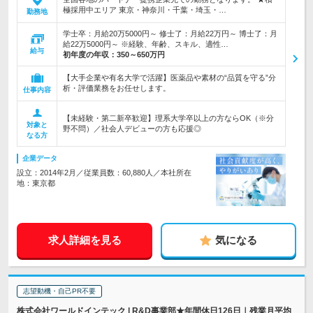
極採用中エリア 東京・神奈川・千葉・埼玉・…
勤務地
学士卒：月給20万5000円～ 修士了：月給22万円～ 博士了：月
給22万5000円～ ※経験、年齢、スキル、適性…
給与
初年度の年収：
350～650万円
【大手企業や有名大学で活躍】医薬品や素材の“品質を守る”分
析・評価業務をお任せします。
仕事内容
【未経験・第二新卒歓迎】理系大学卒以上の方ならOK（※分
対象と
野不問）／社会人デビューの方も応援◎
なる方
企業データ
設立：2014年2月／従業員数：60,880人／本社所在
地：東京都
求人詳細を見る
気になる
志望動機・自己PR不要
株式会社ワールドインテック | R&D事業部★年間休日126日｜残業月平均