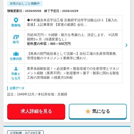
女性のおしごと掲載中
情報更新日：2026/05/08 終了予定日：2026/10/29
◆中村藤吉本店宇治工場 京都府宇治市宇治蔭山12-1 【雇入れ
直後】上記事業所 【変更の範囲】会社…
勤務地
月給30万円～ ※経験・能力を考慮の上、決定します。 ※試用
期間3ヶ月（待遇変更なし）
給与
初年度の年収：
460～500万円
【将来の部門統括者として活躍へ】自社工場の生産管理業務、
管理全般のマネジメント業務等に携わり、
仕事内容
業界未経験歓迎！＜必須要件＞製造現場での生産管理とマネジ
メント経験（業界不問）＜歓迎要件＞菓子・製茶に関わる製造
対象と
工程の管理経験 ☆残業月10h程
なる方
企業データ
設立：1949年12月／本社所在地：京都府
求人詳細を見る
気になる
志望動機・自己PR不要