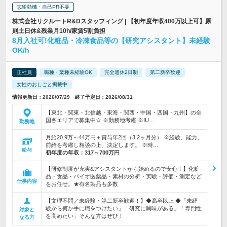
志望動機・自己PR不要
株式会社リクルートR&Dスタッフィング | 【初年度年収400万以上可】原
則土日休&残業月10h/家賃5割負担
8月入社可!化粧品・冷凍食品等の【研究アシスタント】未経験
OK/h
正社員
職種・業種未経験OK
完全週休2日制
第二新卒歓迎
女性のおしごと掲載中
情報更新日：2026/07/29 終了予定日：2026/08/31
【東北・関東・北信越・東海・関西・中国・四国・九州】の全
国各エリアで募集中☆ ※勤務地考慮 ※IU…
勤務地
月給20.9万～44万円＋賞与年2回（3.2ヶ月分） ※経験、能力、
前給を考慮し相談の上、決定します。 ※時…
給与
初年度の年収：
317～700万円
【研修制度が充実&アシスタントから始めるので安心！】化粧
品・食品・バイオ医薬品・素材の分析・実験・評価・測定など
仕事内容
をお任せ。★有名製品も多数
【文理不問／未経験・第二新卒歓迎！】◆高卒以上 ◆「未経
験から何か手に職をつけたい」「研究に興味がある」「専門性
対象と
を高めたい」そんな方はぜひ！
なる方