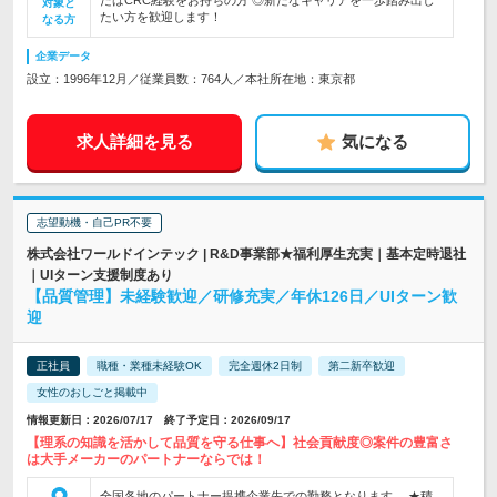
たはCRC経験をお持ちの方 ◎新たなキャリアを一歩踏み出し
対象と
たい方を歓迎します！
なる方
企業データ
設立：1996年12月／従業員数：764人／本社所在地：東京都
求人詳細を見る
気になる
志望動機・自己PR不要
株式会社ワールドインテック | R&D事業部★福利厚生充実｜基本定時退社
｜UIターン支援制度あり
【品質管理】未経験歓迎／研修充実／年休126日／UIターン歓
迎
正社員
職種・業種未経験OK
完全週休2日制
第二新卒歓迎
女性のおしごと掲載中
情報更新日：2026/07/17 終了予定日：2026/09/17
【理系の知識を活かして品質を守る仕事へ】社会貢献度◎案件の豊富さ
は大手メーカーのパートナーならでは！
全国各地のパートナー提携企業先での勤務となります。 ★積