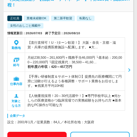
程！
正社員
業種未経験OK
第二新卒歓迎
転勤なし
女性のおしごと掲載中
情報更新日：2026/07/03 終了予定日：2026/08/10
【直行直帰可！U・Iターン歓迎！】 大阪・奈良・京都・滋
賀・兵庫の提携医療施設へ配属します。 ■大…
勤務地
月給238,500～261,600円＋職務手当46,000円 └基本給：200,00
0～220,000円 └固定残業代：38,500～41,60…
給与
初年度の年収：
420～457万円
【手厚い研修制度＆サポート体制◎】提携先の医療機関にて円
滑に治験が行えるよう各種調整・サポート業務をお任せしま
仕事内容
す。★残業月平均10H程
【人物重視採用！20～30代活躍中！】■専門学校卒以上 ■何か
しらの医療資格かつ臨床現場での実務経験をお持ちの方 ■基本
対象と
的なPC操作が可能な方
なる方
企業データ
設立：2001年1月／従業員数：84人／本社所在地：大阪府