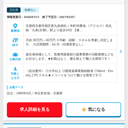
正社員
転勤なし
情報更新日：2026/07/17 終了予定日：2027/01/07
京都府京都市南区東九条南松ノ木町45番地 《アクセス》烏丸
線「九条(京都)」駅より徒歩10分 【雇…
勤務地
月給:30万円～40万円 ※年齢・経験・スキルを考慮し決定しま
す。 ※試用期間：3か月（待遇変更なし）
給与
責任者候補として、医療用接着材の薬事業務や治験業務などを
お任せします。★転勤はなく、腰を据えて働ける環境です！
仕事内容
《必須要件》 ◎大卒以上 ◎開発薬事業務経験者 ◎Word・Exc
対象と
elなどPCスキル★メリハリをつけて働ける環境です◎
なる方
企業データ
設立：1983年6月／本社所在地：京都府
求人詳細を見る
気になる