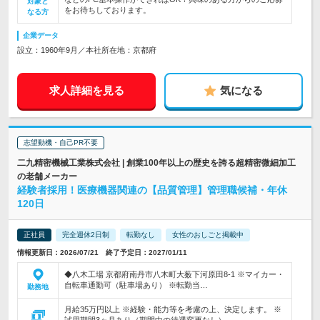
対象と
をお待ちしております。
なる方
企業データ
設立：1960年9月／本社所在地：京都府
求人詳細を見る
気になる
志望動機・自己PR不要
二九精密機械工業株式会社 | 創業100年以上の歴史を誇る超精密微細加工
の老舗メーカー
経験者採用！医療機器関連の【品質管理】管理職候補・年休
120日
正社員
完全週休2日制
転勤なし
女性のおしごと掲載中
情報更新日：2026/07/21 終了予定日：2027/01/11
◆八木工場 京都府南丹市八木町大薮下河原田8-1 ※マイカー・
自転車通勤可（駐車場あり） ※転勤当…
勤務地
月給35万円以上 ※経験・能力等を考慮の上、決定します。 ※