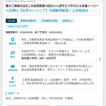
整水工業株式会社 | 水処理装置の設計から保守まで手がける老舗メーカー
≪京都≫【化学エンジニア】※経験者歓迎／土日祝休み
正社員
業種未経験OK
完全週休2日制
転勤なし
リモートワーク可
情報更新日：2026/04/28 終了予定日：2026/10/26
本社：京都府長岡京市神足柳田7-1 ※転勤なし ※自転車通勤可
（従業員専用駐車場あり） 【雇入れ直…
勤務地
月給32万円～ ※経験・スキルを考慮の上、決定いたします。
※試用期間2ヶ月あり（期間中の待遇変更はあ…
給与
初年度の年収：
500～600万円
純水・超純水製造装置におけるイオン交換樹脂やRO膜などに
係る技術業務全般や、保守メンテナンス等をお任せします。
仕事内容
【 業界未経験歓迎！】＜必須要件＞高専・大学・大学院卒以
対象と
上、化学系学科卒または化学系企業での実務経験をお持ちの方
なる方
企業データ
設立：1958年9月／従業員数：35人／本社所在地：京都府