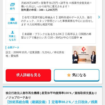
月給29万130円＋皆勤手当1万円＋諸手当 ※残業代全額支給！
働いた分はしっかり給与に還元されます！
給与
初年度の年収：
348～1,200万円
【 在宅で受講可能な研修あり 】資料作成やデータ入力、進行
のチェック、スタッフ管理といった事務業務を中心にお任せし
仕事内容
ます ※入社時期も相談可能
【 未経験・ブランクがある方もOK 】◎高卒以上 ◎関西の希
対象と
望エリアで働きたい方 ◎20～30代が中心で活躍中 ★
なる方
企業データ
設立：2006年10月／従業員数：5,224人／本社所在
地：愛知県
求人詳細を見る
気になる
独立行政法人都市再生機構 | 産育休平均復帰率100％／資格取得支援あり
／ジョブローテあり
【技術系総合職（建築設備）】定着率98.2％／土日祝休／残業