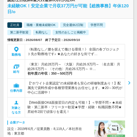
認定/土日祝休&最大11連休/9月の入社OK
未経験OK！安定企業で月収37万円が可能【総務事務】年休120
日/o
正社員
職種・業種未経験OK
完全週休2日制
学歴不問
第二新卒歓迎
転勤なし
女性のおしごと掲載中
情報更新日：2026/08/07 終了予定日：2026/09/10
《転勤なし／腰を据えて働ける環境！》 全国の各プロジェク
ト先が勤務地です♪ ★あなたの好きな街でず…
勤務地
〈東京〉月給28万円～ 〈大阪〉月給26.9万円～ 〈名古屋〉月
給28.5万円～ 〈その他〉月給26.5万円～ ※…
給与
初年度の年収：
350～500万円
【“ホワイト企業認定”の未経験者も安心の研修制度あり！】配
属先で資料作成や各種管理業務をお任せします。★20～30代が
仕事内容
中心に活躍中！
【Web面接OK&面接翌日の内定も可能！】＜学歴不問＞★未経
験・第二新卒・フリーター歓迎★学歴・経験・転職回数不問★
対象と
昇給年2回で頑張りを還元！
なる方
企業データ
設立：2019年6月／従業員数：8,119人／本社所在
地：東京都