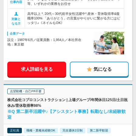
仕事内容
等、いずれかの業務をお任せ
高卒以上 *. 20代～30代前半女性活躍中*.産休・育休取得率&復
職率100% 「ありがとう」の言葉がやりがいに繋がる方にはピ
対象と
ッタリ♪《ネイルもOK》
なる方
企業データ
設立：1987年6月／従業員数：1,954人／本社所在
地：東京都
求人詳細を見る
気になる
志望動機・自己PR不要
株式会社コプロコンストラクション | 上場グループ/年間休日125日/土日祝
休み/育休取得率98%
※Q 第二新卒活躍中♪【アシスタント事務】転勤なし/未経験歓
迎
正社員
職種・業種未経験OK
完全週休2日制
第二新卒歓迎