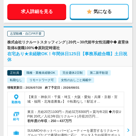
求人詳細を見る
気になる
志望動機・自己PR不要
株式会社リクルートスタッフィング | 20代～30代前半女性活躍中◆ 産育休
取得&復職100%◆原則定時退社
在宅あり★未経験OK！年間休日125日【事務系総合職】土日祝
休
正社員
職種・業種未経験OK
完全週休2日制
第二新卒歓迎
転勤なし
リモートワーク可
女性のおしごと掲載中
情報更新日：2026/07/28 終了予定日：2026/08/31
【東京・神奈川・千葉・埼玉・大阪・愛知・兵庫・京都・宮
城・福岡・北海道募集♪】 ※転勤なし！駅近オ…
勤務地
東京：月給20万1100円～月給32万8300円＋賞与年2回 ◆月収U
P例 20代／入社3年目(リクルート)月収20万円…
給与
初年度の年収：
250～437万円
SUUMOやホットペッパービューティーを運営するリクルート
グループなどで希望や適性に応じ、データ入力や採用サポート