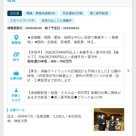
程度
正社員
職種・業種未経験OK
完全週休2日制
第二新卒歓迎
リモートワーク可
女性のおしごと掲載中
情報更新日：2026/06/30 終了予定日：2026/08/31
★首都圏・関西・愛知・福岡を中心に全国で募集中！ ＜勤務
地＞ ■国内：北海道、宮城県、福島県、埼玉…
勤務地
【学部卒】 月給26万8400円以上＋各種手当＋賞与年2回 【修
士了】 月給28万400円以上＋各種手当＋賞与年…
給与
初年度の年収：
400～700万円
【東京・高輪ゲートウェイの広場設計も手掛けました】公園や
緑地、UR賃貸住宅の植栽など、屋外の空間づくりの企画・設
仕事内容
計・工事監理まで担当します。
【未経験歓迎！知識・スキルは一切不問】造園の仕事に興味が
対象と
ある方大歓迎！◆第二新卒歓迎◆ブランクありOK
なる方
企業データ
設立：2004年7月／従業員数：3,225人／本社所在
地：神奈川県