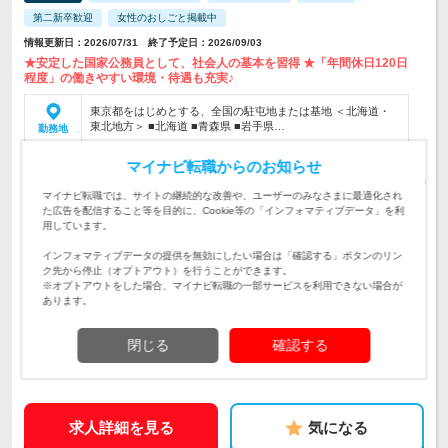
第二新卒歓迎
女性のおしごと掲載中
情報更新日：2026/07/31 終了予定日：2026/09/03
★安定した国家公務員として、社会人の基本を習得 ★「年間休日120日
程度」の働きやすい環境・待遇も充実♪
東京都をはじめとする、全国の駐屯地または基地 ＜北海道・
東北地方＞ ■北海道 ■青森県 ■岩手県…
勤務地
＜中卒・高卒＞ 月給：239,500円＋各種手当＋賞与（年2回）
マイナビ転職からのお知らせ
＜大卒＞ 月給：257,200円＋各種手当＋賞与…
給与
初年度の年収：
360～460万円
マイナビ転職では、サイトの継続的な改善や、ユーザーのみなさまに最適化され
た広告を配信すること等を目的に、Cookie等の「インフォマティブデータ」を利
【100以上のキャリアにチャレンジできる！】★2等陸・海・空
用しています。
士として、国の防衛・災害派遣・国際貢献などの自衛官として
仕事内容
の業務をお任せします！
インフォマティブデータの提供を無効にしたい場合は「確認する」ボタンのリン
ク先から停止（オプトアウト）を行うことができます。
【未経験・第二新卒・社会人デビュー歓迎】◆18歳以上～33歳
※オプトアウトをした場合、マイナビ転職の一部サービスを利用できない場合が
未満の方 ◆学歴・資格・運動経験など一切不問 ◆体力に自信
あります。
対象と
がない方もOK！教育体制◎
なる方
閉じる
確認する
企業データ
設立：1954年7月／本社所在地：東京都
求人詳細を見る
気になる