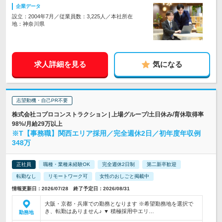
企業データ
設立：2004年7月／従業員数：3,225人／本社所在
地：神奈川県
求人詳細を見る
気になる
志望動機・自己PR不要
株式会社コプロコンストラクション | 上場グループ/土日休み/育休取得率
98%/月給29万以上
※T【事務職】関西エリア採用／完全週休2日／初年度年収例
348万
正社員
職種・業種未経験OK
完全週休2日制
第二新卒歓迎
転勤なし
リモートワーク可
女性のおしごと掲載中
情報更新日：2026/07/28 終了予定日：2026/08/31
大阪・京都・兵庫での勤務となります ※希望勤務地を選択で
き、転勤はありません♪ ▼ 積極採用中エリ…
勤務地