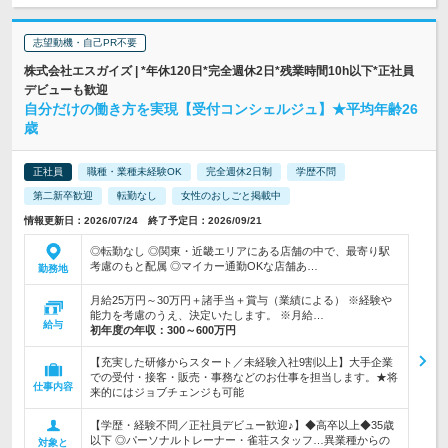
志望動機・自己PR不要
株式会社エスガイズ | *年休120日*完全週休2日*残業時間10h以下*正社員
デビューも歓迎
自分だけの働き方を実現【受付コンシェルジュ】★平均年齢26
歳
正社員
職種・業種未経験OK
完全週休2日制
学歴不問
第二新卒歓迎
転勤なし
女性のおしごと掲載中
情報更新日：2026/07/24 終了予定日：2026/09/21
◎転勤なし ◎関東・近畿エリアにある店舗の中で、最寄り駅
考慮のもと配属 ◎マイカー通勤OKな店舗あ…
勤務地
月給25万円～30万円＋諸手当＋賞与（業績による） ※経験や
能力を考慮のうえ、決定いたします。 ※月給…
給与
初年度の年収：
300～600万円
【充実した研修からスタート／未経験入社9割以上】大手企業
での受付・接客・販売・事務などのお仕事を担当します。★将
仕事内容
来的にはジョブチェンジも可能
【学歴・経験不問／正社員デビュー歓迎♪】◆高卒以上◆35歳
以下 ◎パーソナルトレーナー・雀荘スタッフ…異業種からの
対象と