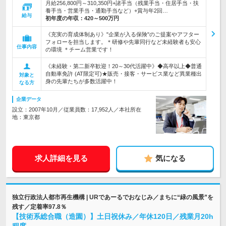
月給256,800円～310,350円+諸手当（残業手当・住居手当・扶
養手当・営業手当・通勤手当など）+賞与年2回…
給与
初年度の年収：
420～500万円
《充実の育成体制あり》"企業が入る保険"のご提案やアフター
フォローを担当します。＊研修や先輩同行など未経験者も安心
仕事内容
の環境 ＊チーム営業です！
《未経験・第二新卒歓迎！20～30代活躍中》◆高卒以上◆普通
自動車免許 (AT限定可)★販売・接客・サービス業など異業種出
対象と
身の先輩たちが多数活躍中！
なる方
企業データ
設立：2007年10月／従業員数：17,952人／本社所在
地：東京都
求人詳細を見る
気になる
独立行政法人都市再生機構 | URであーるでおなじみ／まちに“緑の風景”を
残す／定着率97.8％
【技術系総合職（造園）】土日祝休み／年休120日／残業月20h