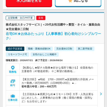
求人詳細を見る
気になる
志望動機・自己PR不要
株式会社スタッフサービス | ＜20代女性活躍中＞髪型・ネイル・服装自由
★完全週休二日制
在宅OK★お休みたっぷり【人事事務】初心者向けシンプルワー
ク♪
紹介予定派遣
職種・業種未経験OK
完全週休2日制
第二新卒歓迎
リモートワーク可
女性のおしごと掲載中
情報更新日：2026/07/21 終了予定日：2026/08/24
【転勤なし★駅チカ勤務★好きな場所で働ける】 全国各地の
主要都市（47都道府県） ※ご希望の勤務地…
勤務地
【東京23区】 ●時給 1700～2000円 ●派遣期間の月収例 メー
カー勤務／28万8000円（1日8時間×20日） ●…
給与
初年度の年収：
200～400万円
【土日祝休み★残業少なめ★リモートOK】大手・人気企業を
はじめとした、人事事務のお仕事（働く環境の整備・採用な
仕事内容
ど）をお任せします♪