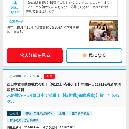
【未経験歓迎♪】転職で失敗したくない方におススメ！オフィ
スワークが初めての方もぜひご応募ください。充実のサポート
対象と
体制でお迎えします！
なる方
企業データ
設立：1981年11月／従業員数：5,784人／本社所在
地：東京都
求人詳細を見る
気になる
志望動機・自己PR不要
西日本旅客鉄道株式会社 | 【9/12(土)応募〆切】年間休日119日&有給平均
取得18.7日
未経験からJR西日本で活躍！【技術職(保線業務)】賞与年5.42
ヶ月
正社員
職種・業種未経験OK
上場
第二新卒歓迎
女性のおしごと掲載中
情報更新日：2026/08/04 終了予定日：2026/09/14