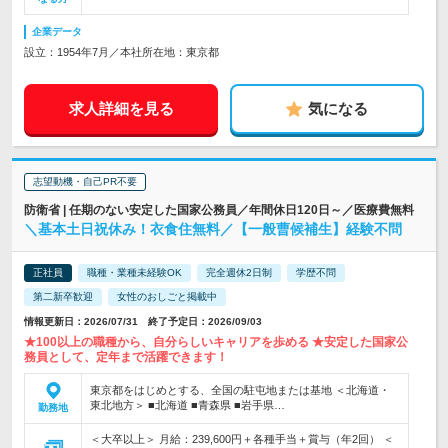
企業データ
設立：1954年7月／本社所在地：東京都
求人詳細を見る
気になる
志望動機・自己PR不要
防衛省 | 任期のない安定した国家公務員／年間休日120日～／医療費無料
＼基本土日祝休み！衣食住無料／【一般曹候補生】経験不問
正社員
職種・業種未経験OK
完全週休2日制
学歴不問
第二新卒歓迎
女性のおしごと掲載中
情報更新日：2026/07/31 終了予定日：2026/09/03
★100以上の職種から、自分らしいキャリアを歩める ★安定した国家公
務員として、定年まで活躍できます！
東京都をはじめとする、全国の駐屯地または基地 ＜北海道・
東北地方＞ ■北海道 ■青森県 ■岩手県…
勤務地
＜大卒以上＞ 月給：239,600円＋各種手当＋賞与（年2回） ＜