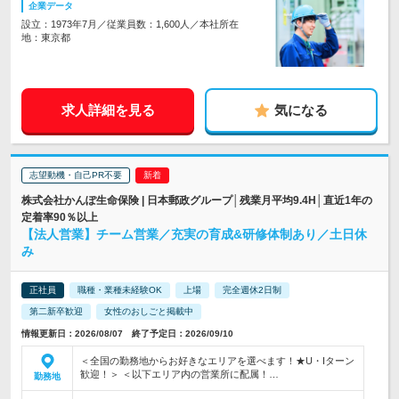
企業データ
設立：1973年7月／従業員数：1,600人／本社所在
地：東京都
求人詳細を見る
気になる
志望動機・自己PR不要
株式会社かんぽ生命保険 | 日本郵政グループ│残業月平均9.4H│直近1年の
定着率90％以上
【法人営業】チーム営業／充実の育成&研修体制あり／土日休
み
正社員
職種・業種未経験OK
上場
完全週休2日制
第二新卒歓迎
女性のおしごと掲載中
情報更新日：2026/08/07 終了予定日：2026/09/10
＜全国の勤務地からお好きなエリアを選べます！★U・Iターン
歓迎！＞ ＜以下エリア内の営業所に配属！…
勤務地