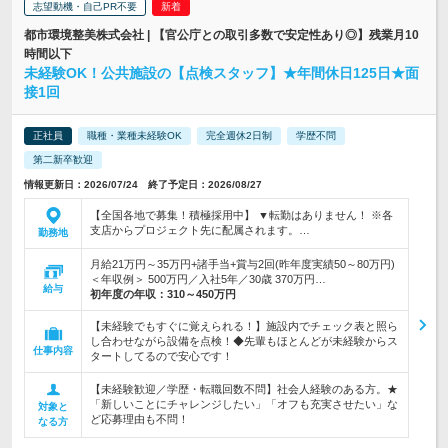
志望動機・自己PR不要
都市環境整美株式会社 | 【官公庁との取引多数で安定性あり◎】残業月10
時間以下
未経験OK！公共施設の【点検スタッフ】★年間休日125日★面
接1回
正社員
職種・業種未経験OK
完全週休2日制
学歴不問
第二新卒歓迎
情報更新日：2026/07/24 終了予定日：2026/08/27
【全国各地で募集！積極採用中】 ▼転勤はありません！ ※各
支店からプロジェクト先に配属されます。…
勤務地
月給21万円～35万円+諸手当+賞与2回(昨年度実績50～80万円)
＜年収例＞ 500万円／入社5年／30歳 370万円…
給与
初年度の年収：
310～450万円
【未経験でもすぐに覚えられる！】施設内でチェック表と照ら
し合わせながら設備を点検！◆先輩もほとんどが未経験からス
仕事内容
タートしてるので安心です！
【未経験歓迎／学歴・転職回数不問】社会人経験のある方。★
「新しいことにチャレンジしたい」「オフも充実させたい」な
対象と
ど応募理由も不問！
なる方