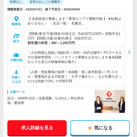
転勤なし
女性のおしごと掲載中
情報更新日：2026/07/31 終了予定日：2026/09/03
【 全国各地で募集します！希望エリアで通勤可能 】 ▼転勤は
ありません！ 〈 支店一覧 〉 札幌支…
勤務地
【関東(東京/千葉/神奈川/埼玉)】 月給29万1230円＋皆勤手当1
万円 【関西(大阪/京都/兵庫)】 月給29万13…
給与
初年度の年収：
300～1,200万円
《入社時期も気軽に相談OK！20代～30代活躍中》PCデータ入
力や資材管理等、バックオフィス業務をお任せします★未経験
仕事内容
からでも安心の研修体制が魅力♪
《人柄・意欲重視の採用！未経験・第二新卒歓迎♪》PCスキ
ル・普通免許ある方歓迎！「大手で働きたい」など応募のきっ
対象と
かけは気軽でOK♪ ※学歴不問
なる方
企業データ
設立：2006年10月／従業員数：5,224人／本社所在
地：愛知県
求人詳細を見る
気になる