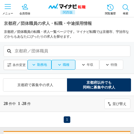
関西版
メニュー
会員登録
閲覧履歴
検索
京都府／団体職員の求人・転職・中途採用情報
京都府／団体職員の転職・求人一覧ページです。マイナビ転職では京都市、宇治市な
どからもあなたにぴったりの求人を探せます。
京都府／団体職員
勤務地
職種
年収
特徴
条件変更
京都府
以外でも
京都府
で募集中の求人
同時に募集中の求人
28
1
28
件中
-
件
並び替え
1