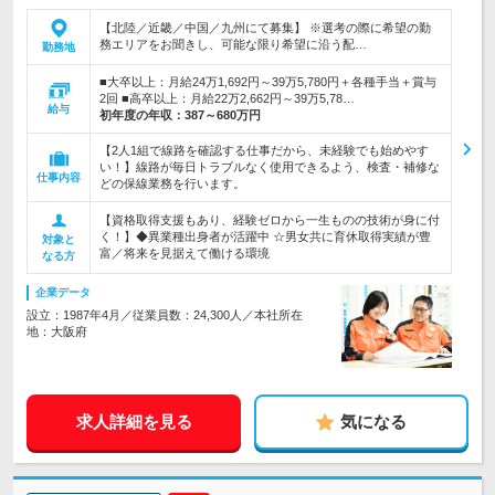
【北陸／近畿／中国／九州にて募集】 ※選考の際に希望の勤
務エリアをお聞きし、可能な限り希望に沿う配…
勤務地
■大卒以上：月給24万1,692円～39万5,780円＋各種手当＋賞与
2回 ■高卒以上：月給22万2,662円～39万5,78…
給与
初年度の年収：
387～680万円
【2人1組で線路を確認する仕事だから、未経験でも始めやす
い！】線路が毎日トラブルなく使用できるよう、検査・補修な
仕事内容
どの保線業務を行います。
【資格取得支援もあり、経験ゼロから一生ものの技術が身に付
く！】◆異業種出身者が活躍中 ☆男女共に育休取得実績が豊
対象と
富／将来を見据えて働ける環境
なる方
企業データ
設立：1987年4月／従業員数：24,300人／本社所在
地：大阪府
求人詳細を見る
気になる