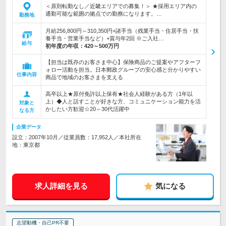
＜原則転勤なし／近畿エリアでの募集！＞ ★採用エリア内の
通勤可能な範囲の拠点での勤務になります。…
勤務地
月給256,800円～310,350円+諸手当（残業手当・住居手当・扶
養手当・営業手当など）+賞与年2回 ※ご入社…
給与
初年度の年収：
420～500万円
【担当は既存のお客さま中心】保険商品のご提案やアフターフ
ォロー活動を担当。日本郵政グループの安心感と分かりやすい
仕事内容
商品で地域のお客さまを支える
高卒以上★原付免許以上保有★社会人経験がある方（1年以
上）◆人と話すことが好きな方、コミュニケーション能力を活
対象と
かしたい方歓迎☆20～30代活躍中
なる方
企業データ
設立：2007年10月／従業員数：17,952人／本社所在
地：東京都
求人詳細を見る
気になる
志望動機・自己PR不要