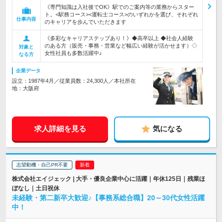
《専門知識は入社後でOK》駅でのご案内等の業務からスター
ト。<駅務コース><運転士コース>のいずれかを選び、それぞれ
仕事内容
のキャリアを歩んでいただきます
《多彩なキャリアステップあり！》◆高卒以上 ◆社会人経験
のある方（販売・事務・営業など幅広い経験が活かせます）◇
対象と
女性社員も多数活躍中♪
なる方
企業データ
設立：1987年4月／従業員数：24,300人／本社所在
地：大阪府
求人詳細を見る
気になる
志望動機・自己PR不要
株式会社エイジェック | 大手・優良企業中心に活躍｜年休125日｜残業ほ
ぼなし｜土日祝休
未経験・第二新卒大歓迎♪【事務系総合職】20～30代女性活躍
中！