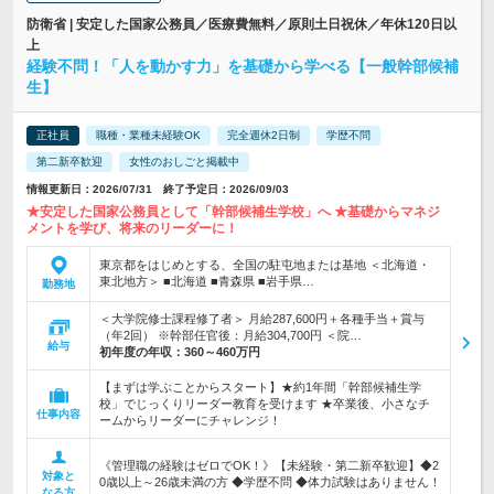
防衛省 | 安定した国家公務員／医療費無料／原則土日祝休／年休120日以
上
経験不問！「人を動かす力」を基礎から学べる【一般幹部候補
生】
正社員
職種・業種未経験OK
完全週休2日制
学歴不問
第二新卒歓迎
女性のおしごと掲載中
情報更新日：2026/07/31 終了予定日：2026/09/03
★安定した国家公務員として「幹部候補生学校」へ ★基礎からマネジ
メントを学び、将来のリーダーに！
東京都をはじめとする、全国の駐屯地または基地 ＜北海道・
東北地方＞ ■北海道 ■青森県 ■岩手県…
勤務地
＜大学院修士課程修了者＞ 月給287,600円＋各種手当＋賞与
（年2回） ※幹部任官後：月給304,700円 ＜院…
給与
初年度の年収：
360～460万円
【まずは学ぶことからスタート】★約1年間「幹部候補生学
校」でじっくりリーダー教育を受けます ★卒業後、小さなチ
仕事内容
ームからリーダーにチャレンジ！
《管理職の経験はゼロでOK！》【未経験・第二新卒歓迎】◆2
対象と
0歳以上～26歳未満の方 ◆学歴不問 ◆体力試験はありません！
なる方