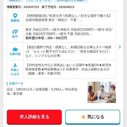
情報更新日：2026/07/10 終了予定日：2026/08/13
【WEB面接1回／転居を伴う転勤なし／好きな場所で働ける】
全国32都道府県 東京・神奈川・千葉・…
勤務地
東京 月給21万円～+賞与 神奈川 月給20万2000円～+賞与 埼玉/
大阪 月給19万7000円～+賞与 千葉 月給19万6…
給与
初年度の年収：
250～350万円
【最短1週間で内定・残業なし…転職活動も仕事もタイパ抜群
♪】「もらった数字を打ち込むだけ」「宛名を確認するだけ」
仕事内容
など、シンプルなお仕事♪
【20代女性を中心に和気あいあいと活躍中★私服OK★産育休
取得者多数★時短勤務あり】応募条件：社会人経験がある方
対象と
（職種・業界・年数不問）
なる方
企業データ
設立：1981年11月／従業員数：5,784人／本社所在
地：東京都
求人詳細を見る
気になる