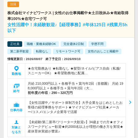
株式会社マイナビワークス | 女性のお仕事掲載中★土日祝休み★有給取得
率100%★在宅ワーク可
女性活躍中！未経験歓迎♪【経理事務】#年休125日 #残業月5h
以下
正社員
職種・業種未経験OK
完全週休2日制
学歴不問
第二新卒歓迎
転勤なし
リモートワーク可
女性のおしごと掲載中
情報更新日：2026/08/07 終了予定日：2026/09/10
★在宅勤務あり ★転勤なし ★髪型/ネイル/ピアス自由（私服/
スニーカーOK） ★希望勤務地に配属…
勤務地
月給 210,000円以上 + 各種手当 + 賞与年2回（首都圏） 月給 19
8,000円以上 + 各種手当 + 賞与年2回（大…
給与
初年度の年収：
290～320万円
【女性活躍中／サポート体制万全】大手企業をはじめとしたお
客様の経理事務をサポート★マイナビグループ社員★メーカ
仕事内容
ー/コスメ/エンタメ企業等で活躍
【未経験/第二新卒/フリーター大歓迎♪】34歳までの方★オフィ
スワークデビュー歓迎★約2000名以上が理想の働き方を実現★
対象と
産休育休実績が豊富♪
なる方