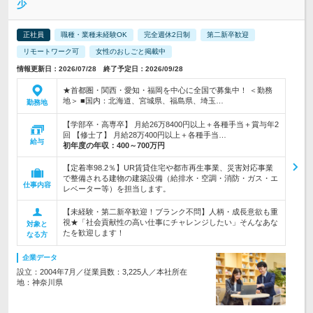
少
正社員
職種・業種未経験OK
完全週休2日制
第二新卒歓迎
リモートワーク可
女性のおしごと掲載中
情報更新日：2026/07/28 終了予定日：2026/09/28
★首都圏・関西・愛知・福岡を中心に全国で募集中！ ＜勤務
地＞ ■国内：北海道、宮城県、福島県、埼玉…
勤務地
【学部卒・高専卒】 月給26万8400円以上＋各種手当＋賞与年2
回 【修士了】 月給28万400円以上＋各種手当…
給与
初年度の年収：
400～700万円
【定着率98.2％】UR賃貸住宅や都市再生事業、災害対応事業
で整備される建物の建築設備（給排水・空調・消防・ガス・エ
仕事内容
レベーター等）を担当します。
【未経験・第二新卒歓迎！ブランク不問】人柄・成長意欲も重
視★「社会貢献性の高い仕事にチャレンジしたい」そんなあな
対象と
たを歓迎します！
なる方
企業データ
設立：2004年7月／従業員数：3,225人／本社所在
地：神奈川県