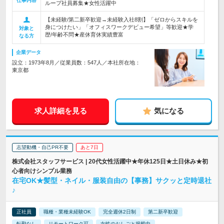
仕事内容
ループ社員募集★女性活躍中
【未経験/第二新卒歓迎→未経験入社8割】「ゼロからスキルを
身につけたい」「オフィスワークデビュー希望」等歓迎★学
対象と
歴/年齢不問★産休育休実績豊富
なる方
企業データ
設立：1973年8月／従業員数：547人／本社所在地：
東京都
求人詳細を見る
気になる
志望動機・自己PR不要
あと7日
株式会社スタッフサービス | 20代女性活躍中★年休125日★土日休み★初
心者向けシンプル業務
在宅OK★髪型・ネイル・服装自由の【事務】サクッと定時退社
♪
正社員
職種・業種未経験OK
完全週休2日制
第二新卒歓迎
転勤なし
リモートワーク可
女性のおしごと掲載中