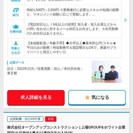
勤務地
時給1,500円～2,500円 ※業務遂行に必要なスキルや知識の範囲
と、マネジメント経験に応じて変動します。…
給与
【電話対応なし！6名以上の採用】加入者・加入企業などから
の問い合わせに対するメール対応をお任せします。※在宅勤務
仕事内容
のため出社はありません。
【未経験歓迎／年齢不問】◆大卒以上◆基本的なPCスキル★
平日のみの勤務！時短勤務可＆固定曜日もOKで、家庭やプラ
対象と
イベートと両立しやすい◎
なる方
企業データ
設立：2022年12月／従業員数：30人／本社所在地：
東京都
求人詳細を見る
気になる
志望動機・自己PR不要
株式会社オープンアップコンストラクション | 上場GROUP&ホワイト企業