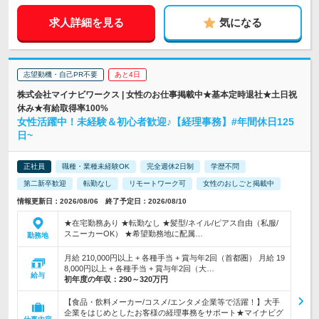
求人詳細を見る
気になる
志望動機・自己PR不要
あと4日
株式会社マイナビワークス | 女性のお仕事掲載中★基本定時退社★土日祝
休み★有給取得率100%
女性活躍中！未経験＆初心者歓迎♪【経理事務】#年間休日125
日~
正社員
職種・業種未経験OK
完全週休2日制
学歴不問
第二新卒歓迎
転勤なし
リモートワーク可
女性のおしごと掲載中
情報更新日：2026/08/06 終了予定日：2026/08/10
★在宅勤務あり ★転勤なし ★髪型/ネイル/ピアス自由（私服/
スニーカーOK） ★希望勤務地に配属…
勤務地
月給 210,000円以上 + 各種手当 + 賞与年2回（首都圏） 月給 19
8,000円以上 + 各種手当 + 賞与年2回（大…
給与
初年度の年収：
290～320万円
【食品・飲料メーカー/コスメ/エンタメ企業等で活躍！】大手
企業をはじめとしたお客様の経理事務をサポート★マイナビグ