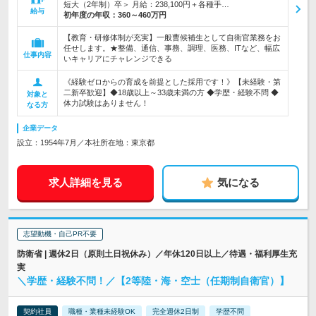
短大（2年制）卒＞ 月給：238,100円＋各種手…
給与
初年度の年収：
360～460万円
【教育・研修体制が充実】一般曹候補生として自衛官業務をお
任せします。★整備、通信、事務、調理、医務、ITなど、幅広
仕事内容
いキャリアにチャレンジできる
《経験ゼロからの育成を前提とした採用です！》【未経験・第
二新卒歓迎】◆18歳以上～33歳未満の方 ◆学歴・経験不問 ◆
対象と
体力試験はありません！
なる方
企業データ
設立：1954年7月／本社所在地：東京都
求人詳細を見る
気になる
志望動機・自己PR不要
防衛省 | 週休2日（原則土日祝休み）／年休120日以上／待遇・福利厚生充
実
＼学歴・経験不問！／【2等陸・海・空士（任期制自衛官）】
契約社員
職種・業種未経験OK
完全週休2日制
学歴不問