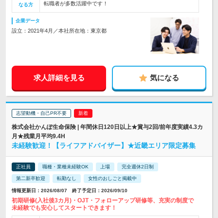
転職者が多数活躍中です！
なる方
企業データ
設立：2021年4月／本社所在地：東京都
求人詳細を見る
気になる
志望動機・自己PR不要
株式会社かんぽ生命保険 | 年間休日120日以上★賞与2回/前年度実績4.3カ
月★残業月平均9.4H
未経験歓迎！【ライフアドバイザー】★近畿エリア限定募集
正社員
職種・業種未経験OK
上場
完全週休2日制
第二新卒歓迎
転勤なし
女性のおしごと掲載中
情報更新日：2026/08/07 終了予定日：2026/09/10
初期研修(入社後3カ月)・OJT・フォローアップ研修等、充実の制度で
未経験でも安心してスタートできます！