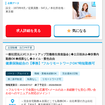
企業データ
設立：1973年8月／従業員数：547人／本社所在地：
東京都
求人詳細を見る
気になる
志望動機・自己PR不要
一般社団法人VCスタートアップ労働衛生推進協会 | ◆土日祝休み◆扶養内
勤務OK◆残業なし◆ネイル・髪色自由
健康保険組合の【事務】*フルリモートワークOK*時短勤務可
パート・アルバイト
職種・業種未経験OK
完全週休2日制
第二新卒歓迎
転勤なし
リモートワーク可
情報更新日：2026/07/17 終了予定日：2026/08/20
＜フルリモートで全国から応募可×メールのみ＞未経験でも安心♪問い合
わせへのマニュアル対応がメイン！
～完全在宅勤務＆全国どこでも勤務OK～ 出社希望の方は出社
も可 【本社】 東京都港区三田1-4-2…