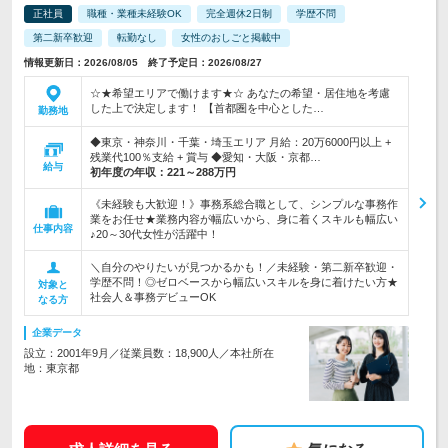
正社員
職種・業種未経験OK
完全週休2日制
学歴不問
第二新卒歓迎
転勤なし
女性のおしごと掲載中
情報更新日：2026/08/05 終了予定日：2026/08/27
☆★希望エリアで働けます★☆ あなたの希望・居住地を考慮
した上で決定します！ 【首都圏を中心とした…
勤務地
◆東京・神奈川・千葉・埼玉エリア 月給：20万6000円以上 +
残業代100％支給 + 賞与 ◆愛知・大阪・京都…
給与
初年度の年収：
221～288万円
《未経験も大歓迎！》事務系総合職として、シンプルな事務作
業をお任せ★業務内容が幅広いから、身に着くスキルも幅広い
仕事内容
♪20～30代女性が活躍中！
＼自分のやりたいが見つかるかも！／未経験・第二新卒歓迎・
学歴不問！◎ゼロベースから幅広いスキルを身に着けたい方★
対象と
社会人＆事務デビューOK
なる方
企業データ
設立：2001年9月／従業員数：18,900人／本社所在
地：東京都