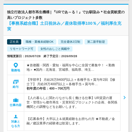
独立行政法人都市再生機構 | 『URであ～る！』でお馴染み＊社会貢献度の
高いプロジェクト多数
【事務系総合職】土日祝休み／産休取得率100％／福利厚生充
実
正社員
職種・業種未経験OK
完全週休2日制
第二新卒歓迎
リモートワーク可
女性のおしごと掲載中
情報更新日：2026/07/28 終了予定日：2026/09/28
★首都圏・関西・愛知・福岡を中心に全国で募集中！ ＜勤務
地＞ ■国内：北海道、宮城県、福島県、埼玉…
勤務地
【学部卒】 月給26万8400円以上＋各種手当＋賞与年2回 【修
士了】 月給28万400円以上＋各種手当＋賞与年…
給与
初年度の年収：
400～700万円
【人の暮らしに関わりながら長く働ける仕事】UR賃貸の運
営・管理から都市再生・災害対応プロジェクトの企画、各関係
仕事内容
機関との調整などをお願いします。
【応募条件】大卒以上＆就業経験をお持ちの方 ★不動産／金
対象と
融／建設業界の経験者は歓迎します。
なる方