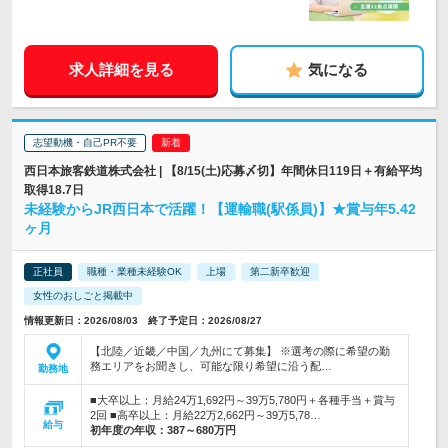
求人詳細を見る
気になる
志望動機・自己PR不要
西日本旅客鉄道株式会社 | 【8/15(土)応募〆切】年間休日119日＋有給平均
取得18.7日
未経験からJR西日本で活躍！【運輸職(駅係員)】★賞与年5.42
ヶ月
正社員
職種・業種未経験OK
上場
第二新卒歓迎
女性のおしごと掲載中
情報更新日：2026/08/03 終了予定日：2026/08/27
【北陸／近畿／中国／九州にて募集】 ※選考の際に希望の勤
務エリアをお聞きし、可能な限り希望に沿う配…
勤務地
■大卒以上：月給24万1,692円～39万5,780円＋各種手当＋賞与
2回 ■高卒以上：月給22万2,662円～39万5,78…
給与
初年度の年収：
387～680万円