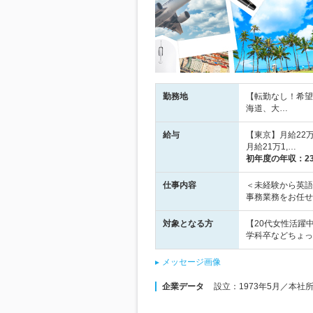
勤務地
【転勤なし！希望
海道、大…
給与
【東京】月給22万
月給21万1,…
初年度の年収：
2
仕事内容
＜未経験から英語
事務業務をお任せ
対象となる方
【20代女性活躍
学科卒などちょっ
メッセージ画像
企業データ
設立：1973年5月／本社