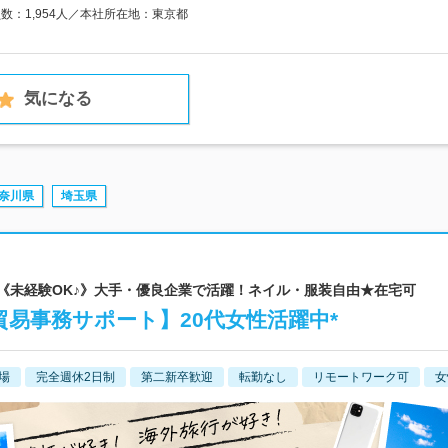
員数：1,954人／本社所在地：東京都
気になる
奈川県
埼玉県
 《未経験OK♪》大手・優良企業で活躍！ネイル・服装自由★在宅可
貿易事務サポート】20代女性活躍中*
場
完全週休2日制
第二新卒歓迎
転勤なし
リモートワーク可
女