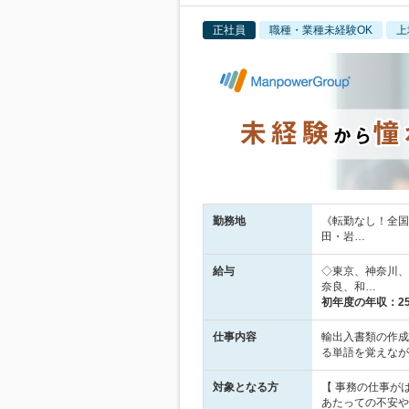
正社員
職種・業種未経験OK
上
勤務地
《転勤なし！全国
田・岩…
給与
◇東京、神奈川、埼
奈良、和…
初年度の年収：
2
仕事内容
輸出入書類の作成
る単語を覚えなが
対象となる方
【 事務の仕事が
あたっての不安や