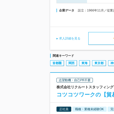
企業データ
設立：1966年11月／従
求人詳細を見る
関連キーワード
首都圏
関西
東海
東京都
神
志望動機・自己PR不要
株式会社リクルートスタッフィング 
コツコツワークの【貿易
正社員
職種・業種未経験OK
完