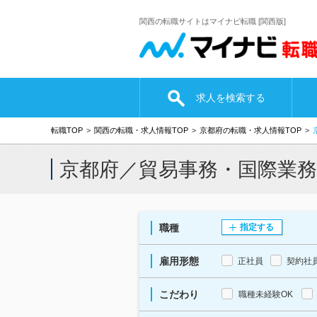
関西の転職サイトはマイナビ転職 [関西版]
求人を検索する
転職TOP
関西の転職・求人情報TOP
京都府の転職・求人情報TOP
京都府／貿易事務・国際業
職種
指定する
雇用形態
正社員
契約社
こだわり
職種未経験OK