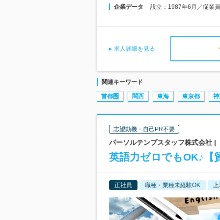
企業データ
設立：1987年6月／従業
求人詳細を見る
関連キーワード
首都圏
関西
東海
東京都
神
志望動機・自己PR不要
パーソルテンプスタッフ株式会社 |
英語力ゼロでもOK♪【
正社員
職種・業種未経験OK
上