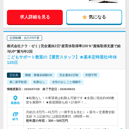
求人詳細を見る
気になる
志望動機・自己PR不要
株式会社クラ・ゼミ | 完全週休2日*産育休取得率100％*資格取得支援で給
与UP*賞与年2回
こどもサポート教室の【運営スタッフ】★基本定時退社/年休
120日
正社員
職種・業種未経験OK
完全週休2日制
学歴不問
第二新卒歓迎
転勤なし
女性のおしごと掲載中
情報更新日：2026/07/28 終了予定日：2026/08/31
★転勤なし！※希望者は転勤も可能です ★全国に現在約400教
室を展開中！ ★新規開校も続々計画中！…
勤務地
月給21.8万円～41万円（一律手当を含む）＋賞与＋交通費全額
支給 ※上記給与には固定残業代（8時間～40…
給与
初年度の年収：
300～500万円