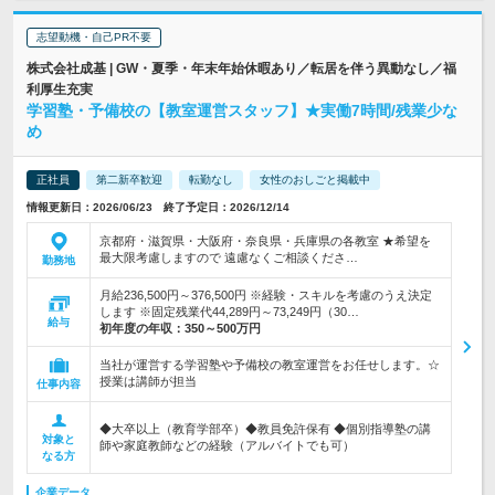
志望動機・自己PR不要
株式会社成基 | GW・夏季・年末年始休暇あり／転居を伴う異動なし／福
利厚生充実
学習塾・予備校の【教室運営スタッフ】★実働7時間/残業少な
め
正社員
第二新卒歓迎
転勤なし
女性のおしごと掲載中
情報更新日：2026/06/23 終了予定日：2026/12/14
京都府・滋賀県・大阪府・奈良県・兵庫県の各教室 ★希望を
最大限考慮しますので 遠慮なくご相談くださ…
勤務地
月給236,500円～376,500円 ※経験・スキルを考慮のうえ決定
します ※固定残業代44,289円～73,249円（30…
給与
初年度の年収：
350～500万円
当社が運営する学習塾や予備校の教室運営をお任せします。☆
授業は講師が担当
仕事内容
◆大卒以上（教育学部卒）◆教員免許保有 ◆個別指導塾の講
対象と
師や家庭教師などの経験（アルバイトでも可）
なる方
企業データ