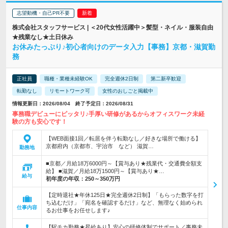
志望動機・自己PR不要
株式会社スタッフサービス | ＜20代女性活躍中＞髪型・ネイル・服装自由
★残業なし★土日休み
お休みたっぷり♪初心者向けのデータ入力【事務】京都・滋賀勤
務
正社員
職種・業種未経験OK
完全週休2日制
第二新卒歓迎
転勤なし
リモートワーク可
女性のおしごと掲載中
情報更新日：2026/08/04 終了予定日：2026/08/31
事務職デビューにピッタリ♪手厚い研修があるからオフィスワーク未経
験の方も安心です！
【WEB面接1回／転居を伴う転勤なし／好きな場所で働ける】
京都府内（京都市、宇治市 など） 滋賀…
勤務地
■京都／月給18万6000円～【賞与あり★残業代・交通費全額支
給】 ■滋賀／月給18万1500円～【賞与あり★…
給与
初年度の年収：
250～350万円
【定時退社★年休125日★完全週休2日制】「もらった数字を打
ち込むだけ」「宛名を確認するだけ」など、無理なく始められ
仕事内容
るお仕事をお任せします♪
【駅チカ勤務★昇給あり】安心の研修体制でサポート／事務未