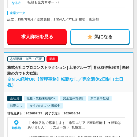
転籍も全力サポート♪
なる方
企業データ
設立：1987年6月／従業員数：1,954人／本社所在地：東京都
求人詳細を見る
気になる
志望動機・自己PR不要
株式会社コプロコンストラクション | 上場グループ│育休取得率98％│未経
験の方でも大歓迎♪
※N 未経験OK【管理事務】転勤なし／完全週休2日制（土日
祝）
正社員
職種・業種未経験OK
完全週休2日制
第二新卒歓迎
転勤なし
女性のおしごと掲載中
情報更新日：2026/07/29 終了予定日：2026/08/24
【 全国各地で募集します！希望エリアで通勤可能 】 ▼転勤は
ありません！ 〈 支店一覧 〉 札幌支…
勤務地