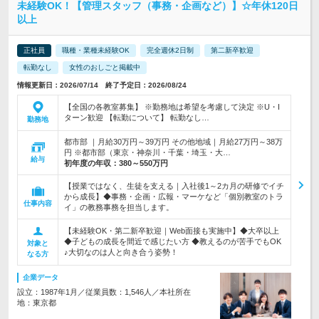
未経験OK！【管理スタッフ（事務・企画など）】☆年休120日
以上
正社員
職種・業種未経験OK
完全週休2日制
第二新卒歓迎
転勤なし
女性のおしごと掲載中
情報更新日：2026/07/14 終了予定日：2026/08/24
【全国の各教室募集】 ※勤務地は希望を考慮して決定 ※U・I
ターン歓迎 【転勤について】 転勤なし…
勤務地
都市部 ｜月給30万円～39万円 その他地域｜月給27万円～38万
円 ※都市部（東京・神奈川・千葉・埼玉・大…
給与
初年度の年収：
380～550万円
【授業ではなく、生徒を支える｜入社後1～2カ月の研修でイチ
から成長】◆事務・企画・広報・マーケなど「個別教室のトラ
仕事内容
イ」の教務事務を担当します。
【未経験OK・第二新卒歓迎｜Web面接も実施中】◆大卒以上
◆子どもの成長を間近で感じたい方 ◆教えるのが苦手でもOK
対象と
♪大切なのは人と向き合う姿勢！
なる方
企業データ
設立：1987年1月／従業員数：1,546人／本社所在
地：東京都