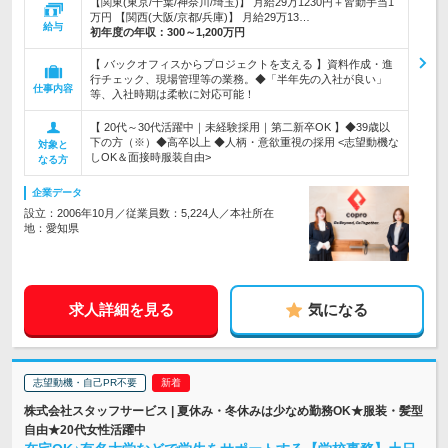
【関東(東京/千葉/神奈川/埼玉)】 月給29万1230円＋皆勤手当1
万円 【関西(大阪/京都/兵庫)】 月給29万13…
給与
初年度の年収：
300～1,200万円
【 バックオフィスからプロジェクトを支える 】資料作成・進
行チェック、現場管理等の業務。◆「半年先の入社が良い」
仕事内容
等、入社時期は柔軟に対応可能！
【 20代～30代活躍中｜未経験採用｜第二新卒OK 】◆39歳以
下の方（※）◆高卒以上 ◆人柄・意欲重視の採用 <志望動機な
対象と
しOK＆面接時服装自由>
なる方
企業データ
設立：2006年10月／従業員数：5,224人／本社所在
地：愛知県
求人詳細を見る
気になる
志望動機・自己PR不要
株式会社スタッフサービス | 夏休み・冬休みは少なめ勤務OK★服装・髪型
自由★20代女性活躍中