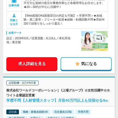
不可欠な資材の発注や事務作業など各種管理をお任せします。
仕事内容
★20～30代が中心に活躍中！
【Web面接OK&面接翌日の内定も可能】＜学歴不問＞★未経
験・第二新卒・フリーター歓迎★経験・転職回数不問★昇給年
対象と
2回で頑張りをしっかり還元！
なる方
企業データ
設立：2019年6月／従業員数：8,119人／本社所在
地：東京都
求人詳細を見る
気になる
志望動機・自己PR不要
株式会社ワールドコーポレーション | 《上場グループ》☆女性活躍中☆ホ
ワイト企業認定受賞
学歴不問【人材管理スタッフ】月収40万円以上も目指せる/kc
正社員
職種・業種未経験OK
完全週休2日制
学歴不問