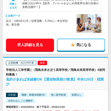
経験入社が85％【販売・アパレルをはじめ異業界出身の先輩が
対象と
多数活躍中！】
なる方
企業データ
設立：1981年11月／従業員数：5,784人／本社所在
地：東京都
求人詳細を見る
気になる
志望動機・自己PR不要
学校法人三幸学園 | （飛鳥未来きぼう高等学校／飛鳥未来高等学校）4校同
時募集！
免許があれば未経験OK【通信制高校の教員】年休120日・残業
少
正社員
職種・業種未経験OK
第二新卒歓迎
転勤なし
女性のおしごと掲載中
情報更新日：2026/08/04 終了予定日：2026/11/02