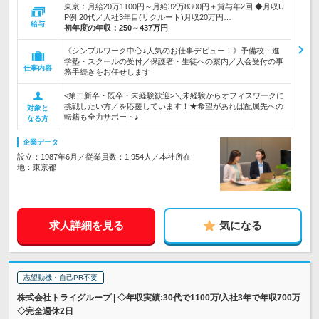
東京：月給20万1100円～月給32万8300円＋賞与年2回 ◆月収U
P例 20代／入社3年目(リクルート)月収20万円…
給与
初年度の年収：
250～437万円
《シンプルワーク中心♪人気のお仕事デビュー！》予備校・進
学塾・スクールの受付／保護者・生徒への案内／入会受付の事
仕事内容
務手続きをお任せします
<第二新卒・既卒・未経験歓迎>＼未経験からオフィスワークに
挑戦したい方／を応援しています！★希望があれば配属先への
対象と
転籍も全力サポート♪
なる方
企業データ
設立：1987年6月／従業員数：1,954人／本社所在
地：東京都
求人詳細を見る
気になる
志望動機・自己PR不要
株式会社トライグループ | ◇年収実績:30代で1100万/入社3年で年収700万
◇完全週休2日