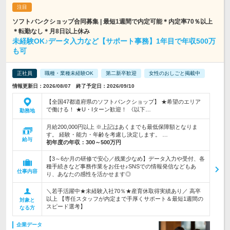
ソフトバンクショップ合同募集 | 最短1週間で内定可能＊内定率70％以上
＊転勤なし＊月8日以上休み
未経験OK♪データ入力など【サポート事務】1年目で年収500万
も可
正社員
職種・業種未経験OK
第二新卒歓迎
女性のおしごと掲載中
情報更新日：2026/08/07 終了予定日：2026/09/10
【全国47都道府県のソフトバンクショップ】 ★希望のエリア
で働ける！ ★U・Iターン歓迎！ 《以下…
勤務地
月給200,000円以上 ※上記はあくまでも最低保障額となりま
す。 経験・能力・年齢を考慮し決定します。 …
給与
初年度の年収：
300～500万円
【3～6か月の研修で安心／残業少なめ】データ入力や受付、各
種手続きなど事務作業をお任せ♪SNSでの情報発信などもあ
仕事内容
り、あなたの感性を活かせます◎
＼若手活躍中★未経験入社70％★産育休取得実績あり／ 高卒
以上 【専任スタッフが内定まで手厚くサポート＆最短1週間の
対象と
スピード選考】
なる方
企業データ