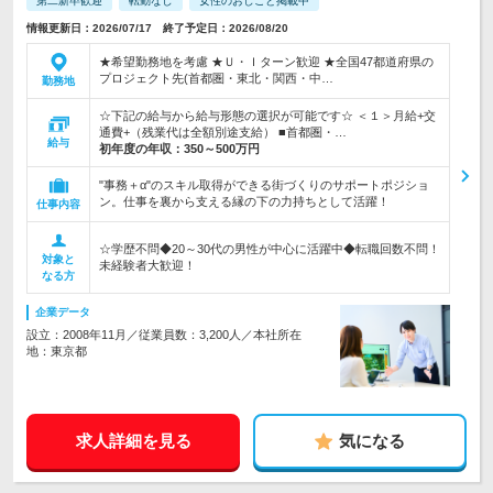
第二新卒歓迎
転勤なし
女性のおしごと掲載中
情報更新日：2026/07/17 終了予定日：2026/08/20
★希望勤務地を考慮 ★Ｕ・Ｉターン歓迎 ★全国47都道府県の
プロジェクト先(首都圏・東北・関西・中…
勤務地
☆下記の給与から給与形態の選択が可能です☆ ＜１＞月給+交
通費+（残業代は全額別途支給） ■首都圏・…
給与
初年度の年収：
350～500万円
"事務＋α"のスキル取得ができる街づくりのサポートポジショ
ン。仕事を裏から支える縁の下の力持ちとして活躍！
仕事内容
☆学歴不問◆20～30代の男性が中心に活躍中◆転職回数不問！
対象と
未経験者大歓迎！
なる方
企業データ
設立：2008年11月／従業員数：3,200人／本社所在
地：東京都
求人詳細を見る
気になる