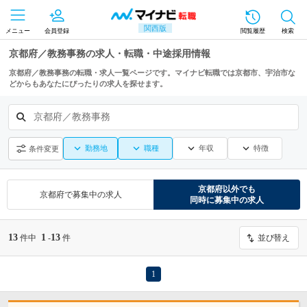
関西版
メニュー
会員登録
閲覧履歴
検索
京都府／教務事務の求人・転職・中途採用情報
京都府／教務事務の転職・求人一覧ページです。マイナビ転職では京都市、宇治市な
どからもあなたにぴったりの求人を探せます。
京都府／教務事務
勤務地
職種
年収
特徴
条件変更
京都府
以外でも
京都府
で募集中の求人
同時に募集中の求人
13
1
13
件中
-
件
並び替え
1