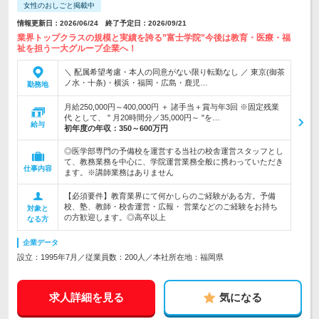
女性のおしごと掲載中
情報更新日：2026/06/24 終了予定日：2026/09/21
業界トップクラスの規模と実績を誇る”富士学院”今後は教育・医療・福
祉を担う一大グループ企業へ！
＼ 配属希望考慮・本人の同意がない限り転勤なし ／ 東京(御茶
ノ水・十条)・横浜・福岡・広島・鹿児…
勤務地
月給250,000円～400,000円 ＋ 諸手当＋賞与年3回 ※固定残業
代 として、 " 月20時間分／35,000円～ "を…
給与
初年度の年収：
350～600万円
◎医学部専門の予備校を運営する当社の校舎運営スタッフとし
て、教務業務を中心に、学院運営業務全般に携わっていただき
仕事内容
ます。※講師業務はありません
【必須要件】教育業界にて何かしらのご経験がある方。予備
校、塾、教師・校舎運営・広報・ 営業などのご経験をお持ち
対象と
の方歓迎します。◎高卒以上
なる方
企業データ
設立：1995年7月／従業員数：200人／本社所在地：福岡県
求人詳細を見る
気になる