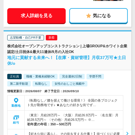
求人詳細を見る
気になる
志望動機・自己PR不要
株式会社オープンアップコンストラクション | 上場GROUP&ホワイト企業
認定/土日祝休&最大11連休/9月の入社OK
地元に貢献する未来へ！【在庫・資材管理】月収37万可★土日
休/o
正社員
職種・業種未経験OK
完全週休2日制
学歴不問
第二新卒歓迎
転勤なし
女性のおしごと掲載中
情報更新日：2026/08/07 終了予定日：2026/09/10
《転勤なし／腰を据えて働ける環境！》 全国の各プロジェク
ト先が勤務地です♪ ★あなたの好きな街でず…
勤務地
〈東京〉月給28万円～ 〈大阪〉月給26.9万円～ 〈名古屋〉月
給28.5万円～ 〈その他〉月給26.5万円～ ※…
給与
初年度の年収：
350～500万円
【好きな街に暮らし、その街を支える仕事！】街づくりに必要