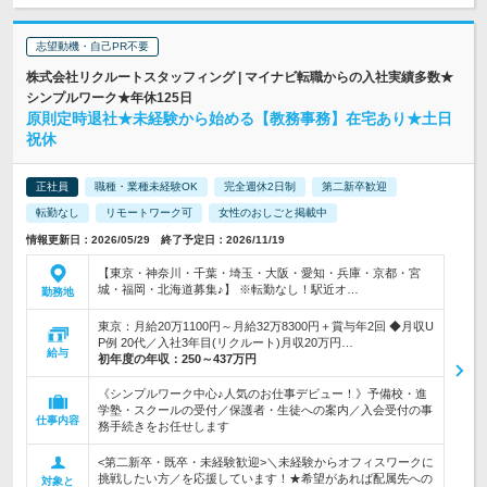
志望動機・自己PR不要
株式会社リクルートスタッフィング | マイナビ転職からの入社実績多数★
シンプルワーク★年休125日
原則定時退社★未経験から始める【教務事務】在宅あり★土日
祝休
正社員
職種・業種未経験OK
完全週休2日制
第二新卒歓迎
転勤なし
リモートワーク可
女性のおしごと掲載中
情報更新日：2026/05/29 終了予定日：2026/11/19
【東京・神奈川・千葉・埼玉・大阪・愛知・兵庫・京都・宮
城・福岡・北海道募集♪】 ※転勤なし！駅近オ…
勤務地
東京：月給20万1100円～月給32万8300円＋賞与年2回 ◆月収U
P例 20代／入社3年目(リクルート)月収20万円…
給与
初年度の年収：
250～437万円
《シンプルワーク中心♪人気のお仕事デビュー！》予備校・進
学塾・スクールの受付／保護者・生徒への案内／入会受付の事
仕事内容
務手続きをお任せします
<第二新卒・既卒・未経験歓迎>＼未経験からオフィスワークに
挑戦したい方／を応援しています！★希望があれば配属先への
対象と