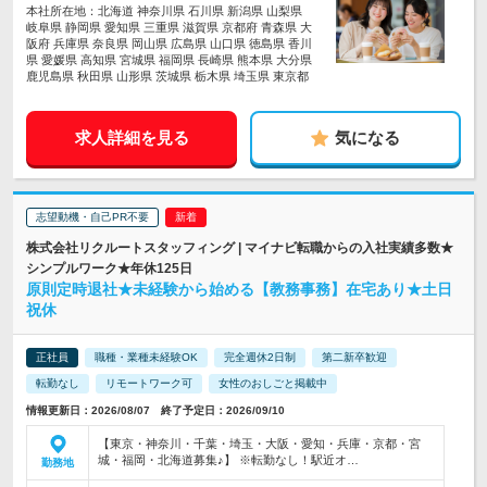
本社所在地：北海道 神奈川県 石川県 新潟県 山梨県
岐阜県 静岡県 愛知県 三重県 滋賀県 京都府 青森県 大
阪府 兵庫県 奈良県 岡山県 広島県 山口県 徳島県 香川
県 愛媛県 高知県 宮城県 福岡県 長崎県 熊本県 大分県
鹿児島県 秋田県 山形県 茨城県 栃木県 埼玉県 東京都
求人詳細を見る
気になる
志望動機・自己PR不要
株式会社リクルートスタッフィング | マイナビ転職からの入社実績多数★
シンプルワーク★年休125日
原則定時退社★未経験から始める【教務事務】在宅あり★土日
祝休
正社員
職種・業種未経験OK
完全週休2日制
第二新卒歓迎
転勤なし
リモートワーク可
女性のおしごと掲載中
情報更新日：2026/08/07 終了予定日：2026/09/10
【東京・神奈川・千葉・埼玉・大阪・愛知・兵庫・京都・宮
城・福岡・北海道募集♪】 ※転勤なし！駅近オ…
勤務地