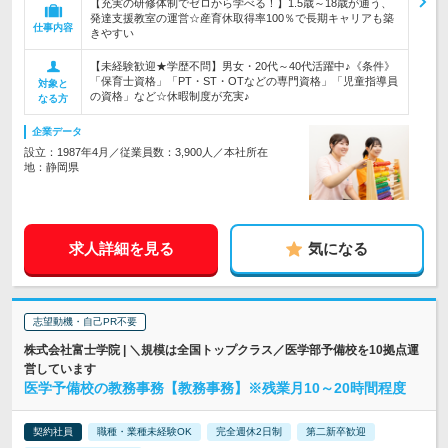
【充実の研修体制でゼロから学べる！】1.5歳～18歳が通う、
発達支援教室の運営☆産育休取得率100％で長期キャリアも築
仕事内容
きやすい
【未経験歓迎★学歴不問】男女・20代～40代活躍中♪《条件》
「保育士資格」「PT・ST・OTなどの専門資格」「児童指導員
対象と
の資格」など☆休暇制度が充実♪
なる方
企業データ
設立：1987年4月／従業員数：3,900人／本社所在
地：静岡県
求人詳細を見る
気になる
志望動機・自己PR不要
株式会社富士学院 | ＼規模は全国トップクラス／医学部予備校を10拠点運
営しています
医学予備校の教務事務【教務事務】※残業月10～20時間程度
契約社員
職種・業種未経験OK
完全週休2日制
第二新卒歓迎