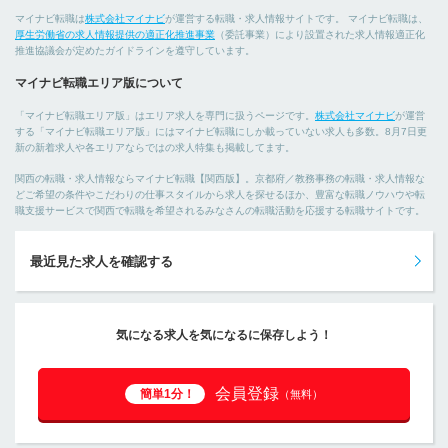
マイナビ転職は
株式会社マイナビ
が運営する転職・求人情報サイトです。 マイナビ転職は、
厚生労働省の求人情報提供の適正化推進事業
（委託事業）により設置された求人情報適正化
推進協議会が定めたガイドラインを遵守しています。
マイナビ転職エリア版について
「マイナビ転職エリア版」はエリア求人を専門に扱うページです。
株式会社マイナビ
が運営
する「マイナビ転職エリア版」にはマイナビ転職にしか載っていない求人も多数。8月7日更
新の新着求人や各エリアならではの求人特集も掲載してます。
関西の転職・求人情報ならマイナビ転職【関西版】。京都府／教務事務の転職・求人情報な
どご希望の条件やこだわりの仕事スタイルから求人を探せるほか、豊富な転職ノウハウや転
職支援サービスで関西で転職を希望されるみなさんの転職活動を応援する転職サイトです。
最近見た求人を確認する
気になる求人を気になるに保存しよう！
会員登録
簡単1分！
（無料）