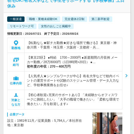
在宅OK♪有名大学などで学生をサポートする【学校事務】土日
休み
一般派遣
職種・業種未経験OK
完全週休2日制
第二新卒歓迎
リモートワーク可
女性のおしごと掲載中
情報更新日：2026/07/21 終了予定日：2026/08/24
【転勤なし★駅チカ勤務★好きな場所で働ける】 東京都・神
奈川県・千葉県・埼玉県・大阪府・京都府・兵…
勤務地
【東京23区】 ●時給 1700～2000円 ●派遣期間の月収例 メー
カー勤務／28万8000円（1日8時間×20日） ●…
給与
初年度の年収：
270～400万円
【人気求人★シンプルワークが中心】有名大学などで校内イベ
ントの運営サポートや試験のスケジュール管理・データ入力な
仕事内容
ど、学校事務業務をお任せ♪
【初心者歓迎♪充実のサポートあり】「未経験からオフィスワ
ークに挑戦したい」「大手の職場で働きたい」「柔軟な環境で
対象と
働きたい」方を歓迎します♪
なる方
企業データ
設立：1981年11月／従業員数：5,784人／本社所在
地：東京都