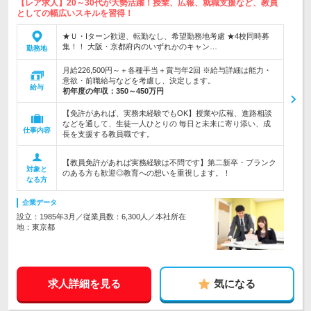
【レア求人】20～30代が大勢活躍！授業、広報、就職支援など、教員
としての幅広いスキルを習得！
★Ｕ・Iターン歓迎、転勤なし、希望勤務地考慮 ★4校同時募
集！！ 大阪・京都府内のいずれかのキャン…
勤務地
月給226,500円～＋各種手当＋賞与年2回 ※給与詳細は能力・
意欲・前職給与などを考慮し、決定します。
給与
初年度の年収：
350～450万円
【免許があれば、実務未経験でもOK】授業や広報、進路相談
などを通して、生徒一人ひとりの 毎日と未来に寄り添い、成
仕事内容
長を支援する教員職です。
【教員免許があれば実務経験は不問です】第二新卒・ブランク
対象と
のある方も歓迎◎教育への想いを重視します。！
なる方
企業データ
設立：1985年3月／従業員数：6,300人／本社所在
地：東京都
求人詳細を見る
気になる