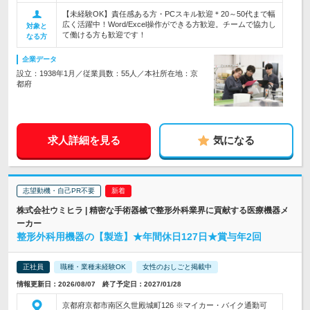
【未経験OK】責任感ある方・PCスキル歓迎＊20～50代まで幅
広く活躍中！Word/Excel操作ができる方歓迎。チームで協力し
対象と
て働ける方も歓迎です！
なる方
企業データ
設立：1938年1月／従業員数：55人／本社所在地：京
都府
求人詳細を見る
気になる
志望動機・自己PR不要
株式会社ウミヒラ | 精密な手術器械で整形外科業界に貢献する医療機器メ
ーカー
整形外科用機器の【製造】★年間休日127日★賞与年2回
正社員
職種・業種未経験OK
女性のおしごと掲載中
情報更新日：2026/08/07 終了予定日：2027/01/28
京都府京都市南区久世殿城町126 ※マイカー・バイク通勤可