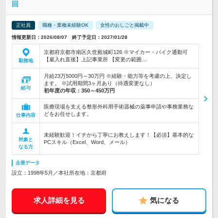
回
正社員
職種・業種未経験OK
女性のおしごと掲載中
情報更新日：2026/08/07 終了予定日：2027/01/28
京都府京都市南区久世殿城町126 ※マイカー・バイク通勤可
【雇入れ直後】上記事業所 【変更の範囲…
勤務地
月給23万5000円～30万円 ※経験・能力等を考慮の上、決定し
ます。 ※試用期間3ヶ月あり（待遇変更なし）
給与
初年度の年収：
350～450万円
医療現場を支える整形外科用手術器械の薬事申請や事務業務な
どをお任せします。
仕事内容
未経験歓迎！イチから丁寧にお教えします！【必須】基本的な
対象と
PCスキル（Excel、Word、メール）
なる方
企業データ
設立：1998年5月／本社所在地：京都府
求人詳細を見る
気になる