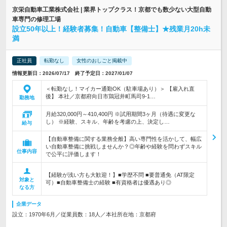
京栄自動車工業株式会社 | 業界トップクラス！京都でも数少ない大型自動
車専門の修理工場
設立50年以上！経験者募集！自動車【整備士】★残業月20h未
満
正社員
転勤なし
女性のおしごと掲載中
情報更新日：2026/07/17 終了予定日：2027/01/07
＜転勤なし！マイカー通勤OK（駐車場あり）＞ 【雇入れ直
後】 本社／京都府向日市鶏冠井町馬司9-1…
勤務地
月給320,000円～410,400円 ※試用期間3ヶ月（待遇に変更な
し） ※経験、スキル、年齢を考慮の上、決定し…
給与
【自動車整備に関する業務全般】高い専門性を活かして、幅広
い自動車整備に挑戦しませんか？◎年齢や経験を問わずスキル
仕事内容
で公平に評価します！
【経験が浅い方も大歓迎！】■学歴不問 ■要普通免（AT限定
対象と
可）■自動車整備士の経験 ■有資格者は優遇あり◎
なる方
企業データ
設立：1970年6月／従業員数：18人／本社所在地：京都府