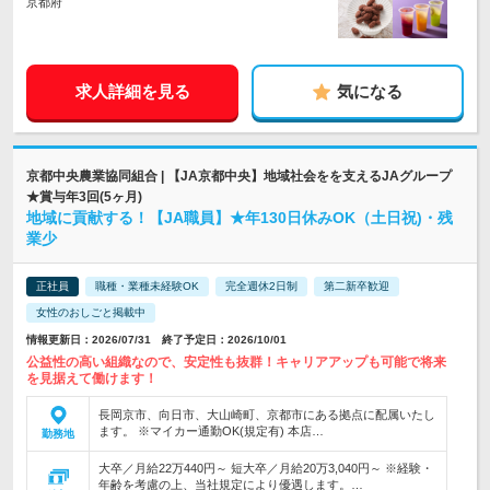
京都府
求人詳細を見る
気になる
京都中央農業協同組合 | 【JA京都中央】地域社会をを支えるJAグループ
★賞与年3回(5ヶ月)
地域に貢献する！【JA職員】★年130日休みOK（土日祝)・残
業少
正社員
職種・業種未経験OK
完全週休2日制
第二新卒歓迎
女性のおしごと掲載中
情報更新日：2026/07/31 終了予定日：2026/10/01
公益性の高い組織なので、安定性も抜群！キャリアアップも可能で将来
を見据えて働けます！
長岡京市、向日市、大山崎町、京都市にある拠点に配属いたし
ます。 ※マイカー通勤OK(規定有) 本店…
勤務地
大卒／月給22万440円～ 短大卒／月給20万3,040円～ ※経験・
年齢を考慮の上、当社規定により優遇します。…