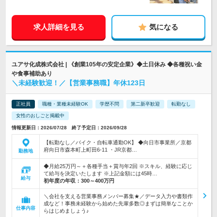
求人詳細を見る
気になる
ユアサ化成株式会社 | 《創業105年の安定企業》◆土日休み ◆各種祝い金
や食事補助あり
＼未経験歓迎！／【営業事務職】年休123日
正社員
職種・業種未経験OK
学歴不問
第二新卒歓迎
転勤なし
女性のおしごと掲載中
情報更新日：2026/07/28 終了予定日：2026/09/28
【転勤なし／バイク・自転車通勤OK】 ◆向日市事業所／京都
府向日市森本町上町田6-11 ・JR京都…
勤務地
◆月給25万円～＋各種手当＋賞与年2回 ※スキル、経験に応じ
て給与を決定いたします ※上記金額には45時…
給与
初年度の年収：
300～400万円
＼会社を支える営業事務メンバー募集★／データ入力や書類作
成など！事務未経験から始めた先輩多数◎まずは簡単なことか
仕事内容
らはじめましょう♪