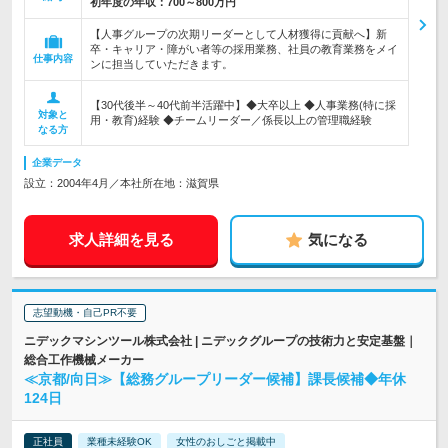
初年度の年収：
700～800万円
【人事グループの次期リーダーとして人材獲得に貢献へ】新
卒・キャリア・障がい者等の採用業務、社員の教育業務をメイ
仕事内容
ンに担当していただきます。
【30代後半～40代前半活躍中】◆大卒以上 ◆人事業務(特に採
対象と
用・教育)経験 ◆チームリーダー／係長以上の管理職経験
なる方
企業データ
設立：2004年4月／本社所在地：滋賀県
求人詳細を見る
気になる
志望動機・自己PR不要
ニデックマシンツール株式会社 | ニデックグループの技術力と安定基盤｜
総合工作機械メーカー
≪京都/向日≫【総務グループリーダー候補】課長候補◆年休
124日
正社員
業種未経験OK
女性のおしごと掲載中