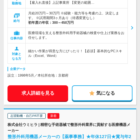
【雇入れ直後】上記事業所 【変更の範囲…
勤務地
月給20万円～30万円 ※経験・能力等を考慮の上、決定しま
す。 ※試用期間3ヶ月あり（待遇変更なし）
給与
初年度の年収：
300～450万円
医療現場を支える整形外科用手術器械の検査や仕上げ業務をお
任せします。
仕事内容
細かい作業が得意な方にぴったり！【必須】基本的なPCスキ
対象と
ル（Excel、Word）
なる方
企業データ
設立：1998年5月／本社所在地：京都府
求人詳細を見る
気になる
志望動機・自己PR不要
株式会社ウミヒラ | 精密な手術器械で整形外科業界に貢献する医療機器メ
ーカー
整形外科用機器メーカーの【薬事事務】★年休127日★賞与年2