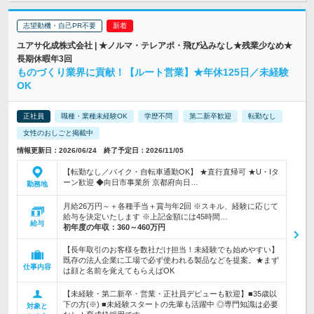
志望動機・自己PR不要
ユアサ化成株式会社 | ★ノルマ・テレアポ・飛び込みなし★残業少なめ★
長期休暇年3回
ものづくり業界に貢献！【ルート営業】★年休125日／未経験
OK
正社員
職種・業種未経験OK
学歴不問
第二新卒歓迎
転勤なし
女性のおしごと掲載中
情報更新日：2026/06/24 終了予定日：2026/11/05
【転勤なし／バイク・自転車通勤OK】 ★直行直帰可 ★U・Iタ
ーン歓迎 ◆向日市事業所 京都府向日…
勤務地
月給26万円～＋各種手当＋賞与年2回 ※スキル、経験に応じて
給与を決定いたします ※上記金額には45時間…
給与
初年度の年収：
360～460万円
【長年取引のお客様を数社だけ担当！未経験でも始めやすい】
既存の法人企業に工場で必ず使われる製品などを提案。★まず
仕事内容
は顔と名前を覚えてもらえばOK
【未経験・第二新卒・営業・正社員デビューも歓迎】■35歳以
下の方(※) ■未経験スタートの先輩も活躍中 ◎専門知識は必要
対象と