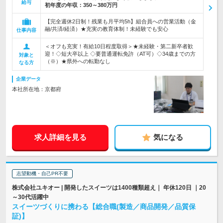
給与
初年度の年収：
350～380万円
【完全週休2日制！残業も月平均5h】組合員への営業活動（金
融/共済/経済）★充実の教育体制！未経験でも安心
仕事内容
＜オフも充実！有給10日程度取得＞★未経験・第二新卒者歓
迎！◇短大卒以上 ◇要普通運転免許（AT可）◇34歳までの方
対象と
（※）★県外への転勤なし
なる方
企業データ
本社所在地：京都府
求人詳細を見る
気になる
志望動機・自己PR不要
株式会社ユキオー | 開発したスイーツは1400種類超え｜ 年休120日 ｜20
～30代活躍中
スイーツづくりに携わる【総合職(製造／商品開発／品質保
証)】