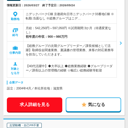
情報更新日：2026/03/27 終了予定日：2026/09/24
ニデックパークC棟 京都府向日市ニデックパーク33番地C棟 ※
転勤:当面なし ※総務グループはニデ…
勤務地
月給：542,250円～597,050円 ※試用期間:3か月（待遇変更な
し）
給与
初年度の年収：
900～980万円
【総務グループの次期グループリーダー／課長候補として活
躍】取締役会関連業務、稟議書の管理業務、来客の対応業務等
仕事内容
を担当していただきます。
【40代活躍中】◆大卒以上 ◆総務業務経験 ◆グループリーダ
対象と
ー／課長以上の管理職の経験 ☆幅広い総務経験等歓迎
なる方
企業データ
設立：2004年4月／本社所在地：滋賀県
求人詳細を見る
気になる
志望動機・自己PR不要