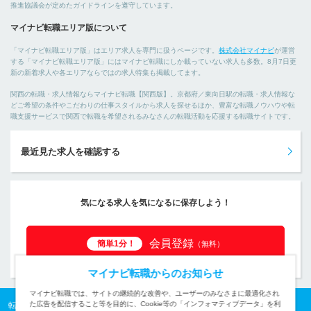
推進協議会が定めたガイドラインを遵守しています。
マイナビ転職エリア版について
「マイナビ転職エリア版」はエリア求人を専門に扱うページです。
株式会社マイナビ
が運営
する「マイナビ転職エリア版」にはマイナビ転職にしか載っていない求人も多数。8月7日更
新の新着求人や各エリアならではの求人特集も掲載してます。
関西の転職・求人情報ならマイナビ転職【関西版】。京都府／東向日駅の転職・求人情報な
どご希望の条件やこだわりの仕事スタイルから求人を探せるほか、豊富な転職ノウハウや転
職支援サービスで関西で転職を希望されるみなさんの転職活動を応援する転職サイトです。
最近見た求人を確認する
気になる求人を気になるに保存しよう！
会員登録
簡単1分！
（無料）
マイナビ転職からのお知らせ
マイナビ転職では、サイトの継続的な改善や、ユーザーのみなさまに最適化され
た広告を配信すること等を目的に、Cookie等の「インフォマティブデータ」を利
転職TOP
関西の転職・求人情報TOP
京都府の転職・求人一覧