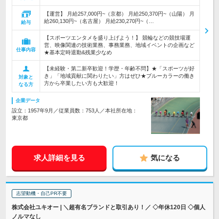
【運営】 月給257,000円~（京都） 月給250,370円~（山陽） 月
給260,130円~（名古屋） 月給230,270円~（…
給与
【スポーツエンタメを盛り上げよう！】 競輪などの競技場運
営、映像関連の技術業務、事務業務、地域イベントの企画など
仕事内容
★基本定時退勤&残業少なめ
【未経験・第二新卒歓迎！学歴・年齢不問】★「スポーツが好
き」「地域貢献に関わりたい」方はぜひ★ブルーカラーの働き
対象と
方から卒業したい方も大歓迎！
なる方
企業データ
設立：1957年9月／従業員数：753人／本社所在地：
東京都
求人詳細を見る
気になる
志望動機・自己PR不要
株式会社ユキオー | ＼超有名ブランドと取引あり！／ ◇年休120日 ◇個人
ノルマなし