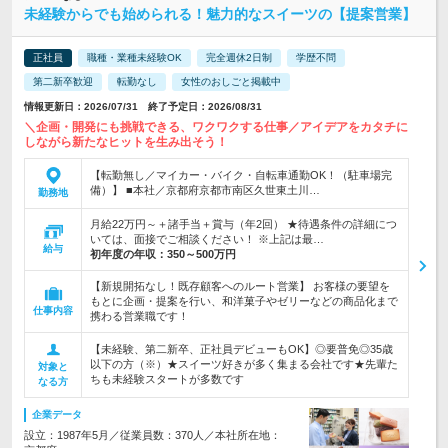
未経験からでも始められる！魅力的なスイーツの【提案営業】
正社員
職種・業種未経験OK
完全週休2日制
学歴不問
第二新卒歓迎
転勤なし
女性のおしごと掲載中
情報更新日：2026/07/31 終了予定日：2026/08/31
＼企画・開発にも挑戦できる、ワクワクする仕事／アイデアをカタチに
しながら新たなヒットを生み出そう！
【転勤無し／マイカー・バイク・自転車通勤OK！（駐車場完
備）】 ■本社／京都府京都市南区久世東土川…
勤務地
月給22万円～＋諸手当＋賞与（年2回） ★待遇条件の詳細につ
いては、面接でご相談ください！ ※上記は最…
給与
初年度の年収：
350～500万円
【新規開拓なし！既存顧客へのルート営業】 お客様の要望を
もとに企画・提案を行い、和洋菓子やゼリーなどの商品化まで
仕事内容
携わる営業職です！
【未経験、第二新卒、正社員デビューもOK】◎要普免◎35歳
以下の方（※）★スイーツ好きが多く集まる会社です★先輩た
対象と
ちも未経験スタートが多数です
なる方
企業データ
設立：1987年5月／従業員数：370人／本社所在地：