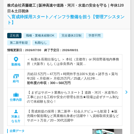
株式会社斉藤建工 | 阪神高速や道路・河川・水道の安全を守る｜年休120
日＆土日祝休
＼育成枠採用スタート／インフラ整備を担う【管理アシスタン
ト】
正社員
職種・業種未経験OK
完全週休2日制
学歴不問
第二新卒歓迎
転勤なし
情報更新日：2026/07/30 終了予定日：2026/08/31
＜ 転勤＆長期出張なし ＞ 本社（京都市）or 阿倍野基地内事務
所（大阪市）もしくは奈良県内・滋賀…
勤務地
月給22.5万円～47万円＋時間外手当100％支給＋諸手当＋賞与
年2回 ＜月収例＞ 月収25万円／25歳／入社2年…
給与
初年度の年収：
300～560万円
【 まずはサポート業務からスタート 】道路・河川・水道等の
工事における工程や安全の管理を担当★現場は必ずチーム制な
仕事内容
ので未経験も安心！
【 育成前提の採用｜第二新卒・社会人デビューも歓迎 】★販
売職や製造職など異業種出身者が活躍中！＼資格取得支援など
対象と
サポート万全／20～30代活躍中
なる方
企業データ