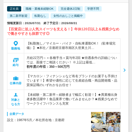
正社員
職種・業種未経験OK
完全週休2日制
学歴不問
第二新卒歓迎
転勤なし
女性のおしごと掲載中
情報更新日：2026/07/31 終了予定日：2026/08/31
【百貨店に並ぶ人気スイーツを支える！】年休120日以上＆残業少なめ
で働きやすさも抜群です◎
【転勤無し／マイカー・バイク・自転車通勤OK！（駐車場完
備）】 ■本社／京都府京都市南区久世東土川…
勤務地
月給22万円～＋各種手当＋賞与年2回 ★待遇条件の詳細につい
ては、面接でご相談ください！ ※上記は最低…
給与
初年度の年収：
350～500万円
【マカロン・フィナンシェなど有名ブランドのお菓子も手掛け
ています！】希望や適性に応じて生産総合職・商品開発職・品
仕事内容
質保証職のいずれかをお任せ！
【未経験・第二新卒～経験者まで幅広く歓迎！】★異業種出身
者多数活躍中！食品業界で働いてみませんか？★残業少なめで
対象と
ワークライフバランスも充実
なる方
企業データ
設立：1987年5月／本社所在地：京都府