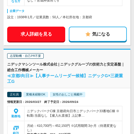
なし！育成枠採用です
なる方
企業データ
設立：1938年1月／従業員数：50人／本社所在地：京都府
求人詳細を見る
気になる
志望動機・自己PR不要
ニデックマシンツール株式会社 | ニデックグループの技術力と安定基盤｜
総合工作機械メーカー
≪京都/向日≫【人事チームリーダー候補】ニデックG×三菱重
工G
正社員
業種未経験OK
女性のおしごと掲載中
情報更新日：2026/03/27 終了予定日：2026/09/24
ニデックパークC棟 京都府向日市ニデックパーク33番地C棟 ※
転勤:当面なし 【雇入れ直後】上記事…
勤務地
月給：410,700円～452,150円 ※試用期間:3か月（待遇変更な
し）
給与