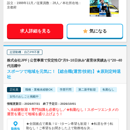
設立：1988年11月／従業員数：28人／本社所在地：
京都府
求人詳細を見る
気になる
志望動機・自己PR不要
株式会社JPF | 公営事業で安定性◎*月9~10日休み*産育休実績あり*20~40
代活躍中
スポーツで地域を元気に！【総合職(運営/技術)】★原則定時退
社
正社員
職種・業種未経験OK
学歴不問
第二新卒歓迎
転勤なし
女性のおしごと掲載中
情報更新日：2026/07/31 終了予定日：2026/10/01
＼未経験歓迎！専門知識も必要なし／★転勤なし！スポーツエンタメの
運営を通じて地域を盛り上げよう！
★全国拠点で募集！U・Iターン希望も歓迎！ ★転居を伴う転
勤なし！ご希望をお聞きした上で勤務地を決…
勤務地