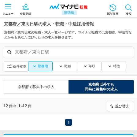
関西版
メニュー
会員登録
閲覧履歴
検索
京都府／東向日駅の求人・転職・中途採用情報
京都府／東向日駅の転職・求人一覧ページです。マイナビ転職では京都市、宇治市な
どからもあなたにぴったりの求人を探せます。
京都府／東向日駅
勤務地
職種
年収
特徴
条件変更
京都府
以外でも
京都府
で募集中の求人
同時に募集中の求人
12
1
12
件中
-
件
並び替え
1