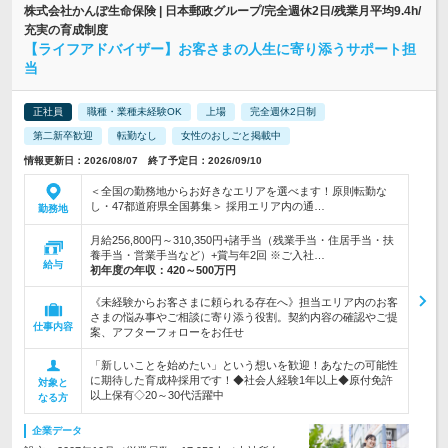
株式会社かんぽ生命保険 | 日本郵政グループ/完全週休2日/残業月平均9.4h/
充実の育成制度
【ライフアドバイザー】お客さまの人生に寄り添うサポート担
当
正社員
職種・業種未経験OK
上場
完全週休2日制
第二新卒歓迎
転勤なし
女性のおしごと掲載中
情報更新日：2026/08/07 終了予定日：2026/09/10
＜全国の勤務地からお好きなエリアを選べます！原則転勤な
し・47都道府県全国募集＞ 採用エリア内の通…
勤務地
月給256,800円～310,350円+諸手当（残業手当・住居手当・扶
養手当・営業手当など）+賞与年2回 ※ご入社…
給与
初年度の年収：
420～500万円
《未経験からお客さまに頼られる存在へ》担当エリア内のお客
さまの悩み事やご相談に寄り添う役割。契約内容の確認やご提
仕事内容
案、アフターフォローをお任せ
「新しいことを始めたい」という想いを歓迎！あなたの可能性
に期待した育成枠採用です！◆社会人経験1年以上◆原付免許
対象と
以上保有◇20～30代活躍中
なる方
企業データ