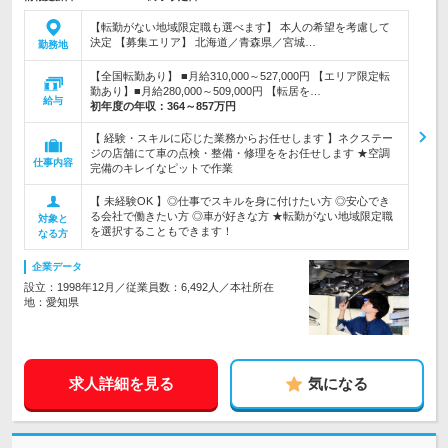
【転勤がない地域限定職も選べます】 本人の希望を考慮して
決定 【募集エリア】 北海道／青森県／宮城…
勤務地
【全国転勤あり】 ■月給310,000～527,000円 【エリア限定転
勤あり】■月給280,000～509,000円 【転居を…
給与
初年度の年収：
364～857万円
【 経験・スキルに応じた業務からお任せします 】ネクステー
ジの店舗にて車の点検・整備・修理ををお任せします ★空調
仕事内容
完備のキレイなピットで作業
【 未経験OK 】◎仕事でスキルを身に付けたい方 ◎安心でき
る会社で働きたい方 ◎車が好きな方 ★転勤がない地域限定職
対象と
を選択することもできます！
なる方
企業データ
設立：1998年12月／従業員数：6,492人／本社所在
地：愛知県
求人詳細を見る
気になる