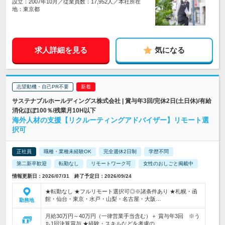
設立：2007年10月／従業員数：17,952人／本社所在
地：東京都
求人詳細を見る
気になる
志望動機・自己PR不要
サステナブルホールディングス株式会社 | 賞与年3回/完休2日(土日休)/有給
消化ほぼ100％/残業月10H以下
海外人材の支援【リクルーティングアドバイザー】リモート選
択可
正社員
職種・業種未経験OK
完全週休2日制
学歴不問
第二新卒歓迎
転勤なし
リモートワーク可
女性のおしごと掲載中
情報更新日：2026/07/31 終了予定日：2026/09/24
★転勤なし ★フルリモート選択可◎※諸条件あり ★札幌・函
館・仙台・東京・水戸・山梨・名古屋・大阪…
勤務地
月給30万円～40万円（一律営業手当含む）＋ 賞与年3回 ※う
ち1回決算賞与 ★経験・スキルなどを考慮の…