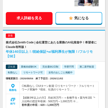
求人詳細を見る
気になる
株式会社Zenith Code | 会社運営にあたる業務のAI化推進中！希望者に
Claude有料版！
年休140日以上！/前給保証+α/福利厚生が無限！/フルリモ
【SE】
正社員
業種未経験OK
完全週休2日制
学歴不問
第二新卒歓迎
転勤なし
リモートワーク可
女性のおしごと掲載中
情報更新日：2026/08/04 終了予定日：2026/11/02
◎転勤なし ◎UIターン歓迎 ◎リモートワーク・フルリモート
ワーク実施中 └現在、社員のリモートワ…
勤務地
【経験3年以上の方】 月給35万円～＋各種手当＋賞与年2回 ┗
入社時の想定年収例：500万円～1,000万円 ※…
給与
初年度の年収：
420～1,000万円