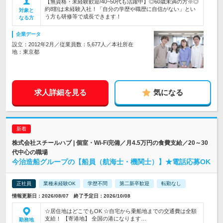
【無資格・未経験歓迎/40~50代も活躍中】◎60歳未満の方※◎
約8割は未経験入社！「自分の学歴や職歴に自信がない」とい
対象と
う方も研修等で成長できます！
なる方
企業データ
設立：2012年2月／従業員数：5,677人／本社所在
地：東京都
求人詳細を見る
気になる
株式会社スチールハブ | 個室・Wi-Fi完備／月4.5万円の食費支給／20～30
代中心の職場
今治造船グループの【船員（航海士・機関士）】★電話応募OK
正社員
業種未経験OK
学歴不問
第二新卒歓迎
転勤なし
情報更新日：2026/08/07 終了予定日：2026/10/08
☆居住地はどこでもOK ☆自宅から乗船地までの交通費は全額
支給！ 【寄港地】 全国の港になります…
勤務地