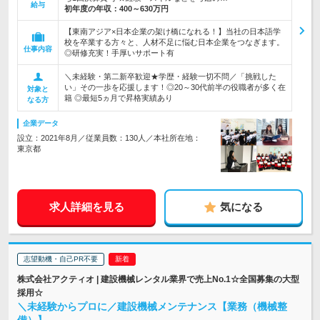
給与
初年度の年収：
400～630万円
【東南アジア×日本企業の架け橋になれる！】当社の日本語学
校を卒業する方々と、人材不足に悩む日本企業をつなぎます。
仕事内容
◎研修充実！手厚いサポート有
＼未経験・第二新卒歓迎★学歴・経験一切不問／「挑戦した
い」その一歩を応援します！◎20～30代前半の役職者が多く在
対象と
籍 ◎最短5ヵ月で昇格実績あり
なる方
企業データ
設立：2021年8月／従業員数：130人／本社所在地：
東京都
求人詳細を見る
気になる
志望動機・自己PR不要
株式会社アクティオ | 建設機械レンタル業界で売上No.1☆全国募集の大型
採用☆
＼未経験からプロに／建設機械メンテナンス【業務（機械整