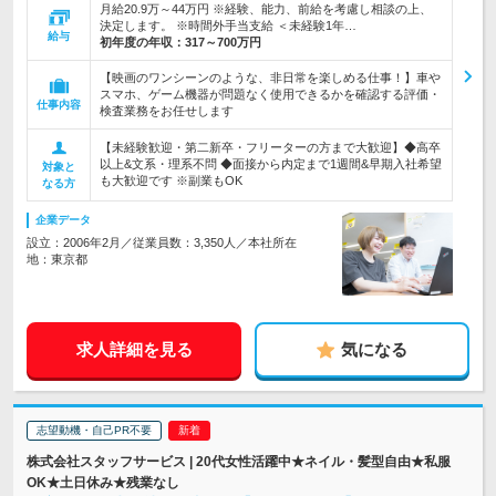
月給20.9万～44万円 ※経験、能力、前給を考慮し相談の上、
決定します。 ※時間外手当支給 ＜未経験1年…
給与
初年度の年収：
317～700万円
【映画のワンシーンのような、非日常を楽しめる仕事！】車や
スマホ、ゲーム機器が問題なく使用できるかを確認する評価・
仕事内容
検査業務をお任せします
【未経験歓迎・第二新卒・フリーターの方まで大歓迎】◆高卒
以上&文系・理系不問 ◆面接から内定まで1週間&早期入社希望
対象と
も大歓迎です ※副業もOK
なる方
企業データ
設立：2006年2月／従業員数：3,350人／本社所在
地：東京都
求人詳細を見る
気になる
志望動機・自己PR不要
株式会社スタッフサービス | 20代女性活躍中★ネイル・髪型自由★私服
OK★土日休み★残業なし