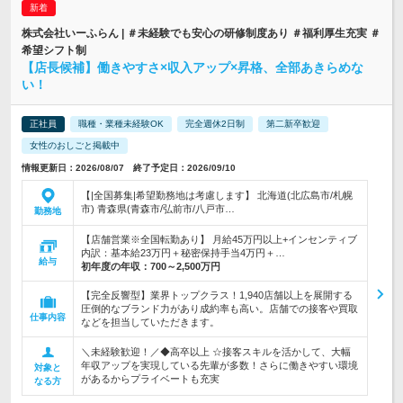
株式会社いーふらん | ＃未経験でも安心の研修制度あり ＃福利厚生充実 ＃
希望シフト制
【店長候補】働きやすさ×収入アップ×昇格、全部あきらめな
い！
正社員
職種・業種未経験OK
完全週休2日制
第二新卒歓迎
女性のおしごと掲載中
情報更新日：2026/08/07 終了予定日：2026/09/10
【|全国募集|希望勤務地は考慮します】 北海道(北広島市/札幌
市) 青森県(青森市/弘前市/八戸市…
勤務地
【店舗営業※全国転勤あり】 月給45万円以上+インセンティブ
内訳：基本給23万円＋秘密保持手当4万円＋…
給与
初年度の年収：
700～2,500万円
【完全反響型】業界トップクラス！1,940店舗以上を展開する
圧倒的なブランド力があり成約率も高い。店舗での接客や買取
仕事内容
などを担当していただきます。
＼未経験歓迎！／◆高卒以上 ☆接客スキルを活かして、大幅
年収アップを実現している先輩が多数！さらに働きやすい環境
対象と
があるからプライベートも充実
なる方