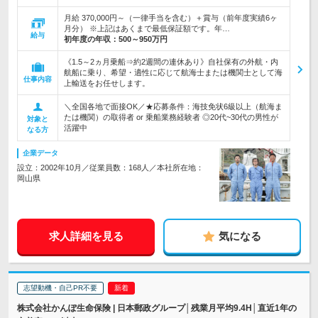
月給 370,000円～（一律手当を含む）＋賞与（前年度実績6ヶ
月分） ※上記はあくまで最低保証額です。年…
給与
初年度の年収：
500～950万円
《1.5～2ヵ月乗船⇒約2週間の連休あり》自社保有の外航・内
航船に乗り、希望・適性に応じて航海士または機関士として海
仕事内容
上輸送をお任せします。
＼全国各地で面接OK／★応募条件：海技免状6級以上（航海ま
たは機関）の取得者 or 乗船業務経験者 ◎20代~30代の男性が
対象と
活躍中
なる方
企業データ
設立：2002年10月／従業員数：168人／本社所在地：
岡山県
求人詳細を見る
気になる
志望動機・自己PR不要
株式会社かんぽ生命保険 | 日本郵政グループ│残業月平均9.4H│直近1年の