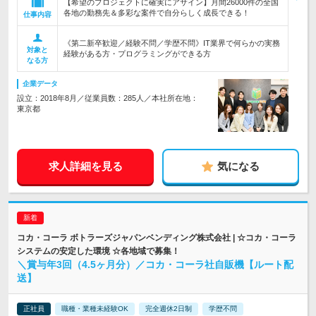
【希望のプロジェクトに確実にアサイン】月間26000件の全国
各地の勤務先＆多彩な案件で自分らしく成長できる！
仕事内容
《第二新卒歓迎／経験不問／学歴不問》IT業界で何らかの実務
対象と
経験がある方・プログラミングができる方
なる方
企業データ
設立：2018年8月／従業員数：285人／本社所在地：
東京都
求人詳細を見る
気になる
コカ・コーラ ボトラーズジャパンベンディング株式会社 | ☆コカ・コーラ
システムの安定した環境 ☆各地域で募集！
＼賞与年3回（4.5ヶ月分）／コカ・コーラ社自販機【ルート配
送】
正社員
職種・業種未経験OK
完全週休2日制
学歴不問