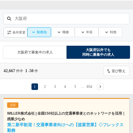
大阪府
勤務地
職種
年収
特徴
条件変更
大阪府
以外でも
大阪府
で募集中の求人
同時に募集中の求人
42,667
1
50
件中
-
件
並び替え
1
2
3
4
5
854
…
WILLER株式会社 | 全国150社以上の交通事業者とのネットワークを活用｜
残業少なめ
第二新卒歓迎！交通事業者向けへの【提案営業】◇フレックス
勤務