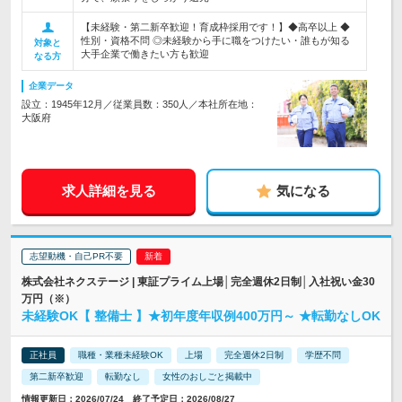
【未経験・第二新卒歓迎！育成枠採用です！】◆高卒以上 ◆
性別・資格不問 ◎未経験から手に職をつけたい・誰もが知る
対象と
大手企業で働きたい方も歓迎
なる方
企業データ
設立：1945年12月／従業員数：350人／本社所在地：
大阪府
求人詳細を見る
気になる
志望動機・自己PR不要
株式会社ネクステージ | 東証プライム上場│完全週休2日制│入社祝い金30
万円（※）
未経験OK【 整備士 】★初年度年収例400万円～ ★転勤なしOK
正社員
職種・業種未経験OK
上場
完全週休2日制
学歴不問
第二新卒歓迎
転勤なし
女性のおしごと掲載中
情報更新日：2026/07/24 終了予定日：2026/08/27