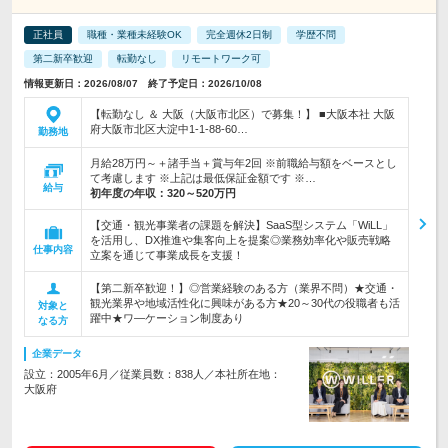
正社員
職種・業種未経験OK
完全週休2日制
学歴不問
第二新卒歓迎
転勤なし
リモートワーク可
情報更新日：2026/08/07 終了予定日：2026/10/08
【転勤なし ＆ 大阪（大阪市北区）で募集！】 ■大阪本社 大阪
府大阪市北区大淀中1-1-88-60…
勤務地
月給28万円～＋諸手当＋賞与年2回 ※前職給与額をベースとし
て考慮します ※上記は最低保証金額です ※…
給与
初年度の年収：
320～520万円
【交通・観光事業者の課題を解決】SaaS型システム「WiLL」
を活用し、DX推進や集客向上を提案◎業務効率化や販売戦略
仕事内容
立案を通じて事業成長を支援！
【第二新卒歓迎！】◎営業経験のある方（業界不問）★交通・
観光業界や地域活性化に興味がある方★20～30代の役職者も活
対象と
躍中★ワ―ケーション制度あり
なる方
企業データ
設立：2005年6月／従業員数：838人／本社所在地：
大阪府