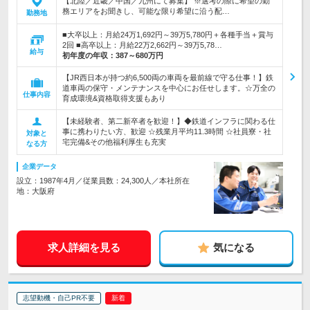
【北陸／近畿／中国／九州にて募集】 ※選考の際に希望の勤
務エリアをお聞きし、可能な限り希望に沿う配…
勤務地
■大卒以上：月給24万1,692円～39万5,780円＋各種手当＋賞与
2回 ■高卒以上：月給22万2,662円～39万5,78…
給与
初年度の年収：
387～680万円
【JR西日本が持つ約6,500両の車両を最前線で守る仕事！】鉄
道車両の保守・メンテナンスを中心にお任せします。☆万全の
仕事内容
育成環境&資格取得支援もあり
【未経験者、第二新卒者を歓迎！】◆鉄道インフラに関わる仕
事に携わりたい方、歓迎 ☆残業月平均11.3時間 ☆社員寮・社
対象と
宅完備&その他福利厚生も充実
なる方
企業データ
設立：1987年4月／従業員数：24,300人／本社所在
地：大阪府
求人詳細を見る
気になる
志望動機・自己PR不要