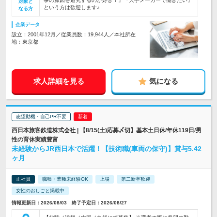
事の原因を追究するのが好き！』『大手メーカーで働きたい』
対象と
という方は歓迎します♪
なる方
企業データ
設立：2001年12月／従業員数：19,944人／本社所在
地：東京都
求人詳細を見る
気になる
志望動機・自己PR不要
西日本旅客鉄道株式会社 | 【8/15(土)応募〆切】基本土日休/年休119日/男
性の育休実績豊富
未経験からJR西日本で活躍！【技術職(車両の保守)】賞与5.42
ヶ月
正社員
職種・業種未経験OK
上場
第二新卒歓迎
女性のおしごと掲載中
情報更新日：2026/08/03 終了予定日：2026/08/27