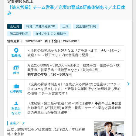
定着率90％以上
【法人営業】チーム営業／充実の育成&研修体制あり／土日休
み
正社員
職種・業種未経験OK
上場
完全週休2日制
第二新卒歓迎
女性のおしごと掲載中
情報更新日：2026/08/07 終了予定日：2026/09/10
＜全国の勤務地からお好きなエリアを選べます！★U・Iターン
歓迎！＞ ＜以下エリア内の営業所に配属！…
勤務地
月給256,800円～310,350円+諸手当（残業手当・住居手当・扶
養手当・営業手当・通勤手当など）+賞与年2回…
給与
初年度の年収：
420～500万円
《充実の育成体制あり》"企業が入る保険"のご提案やアフター
フォローを担当します。＊研修や先輩同行など未経験者も安心
仕事内容
の環境 ＊チーム営業です！
《未経験・第二新卒歓迎！20～30代活躍中》◆高卒以上◆普通
自動車免許 (AT限定可)★販売・接客・サービス業など異業種出
対象と
身の先輩たちが多数活躍中！
なる方
企業データ
設立：2007年10月／従業員数：17,952人／本社所在
地：東京都