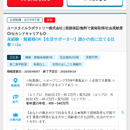
志望動機・自己PR不要
ユースタイルラボラトリー株式会社 | 面接保証/無料で資格取得/社会貢献度
◎/セカンドキャリアも◎
未経験・無資格OK【生活サポーター】誰かの役に立てる仕
事！/Je
正社員
職種・業種未経験OK
完全週休2日制
学歴不問
第二新卒歓迎
転勤なし
女性のおしごと掲載中
情報更新日：2026/08/07 終了予定日：2026/09/10
☆転勤無し ☆オープニングSTAFF募集あり ☆全国で大募集 ☆
日勤のみも選択できるエリアあり ☆…
勤務地
《エリア1》 月給33.3万～45.1万円＋賞与2回 《エリア2》 月
給32.4万～45.1万円＋賞与2回 《エリア3》 …
給与
初年度の年収：
400～540万円
【あなたの働きがけで社会を支える★無料で資格取得も可能で
す】重度の障害がある方やご高齢者の方を訪問し生活のサポー
仕事内容
トを行います。