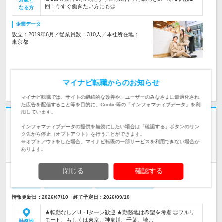
対象と
回！今すぐ働きたい方にも◎
なる方
企業データ
設立：2019年6月／従業員数：310人／本社所在地：
東京都
求人詳細を見る
気になる
マイナビ転職からのお知らせ
マイナビ転職では、サイトの継続的な改善や、ユーザーのみなさまに最適化され
た広告を配信すること等を目的に、Cookie等の「インフォマティブデータ」を利
用しています。
志望動機・自己PR不要
インフォマティブデータの提供を無効にしたい場合は「確認する」ボタンのリン
株式会社クラウドミッション | 将来はリモートやフリーランスOK／年休
ク先から停止（オプトアウト）を行うことができます。
125日／20代30代活躍中
※オプトアウトをした場合、マイナビ転職の一部サービスを利用できない場合が
あります。
【テスター】◆未経験歓迎◆自社ITスクール研修1ヵ月
閉じる
確認する
正社員
職種・業種未経験OK
完全週休2日制
第二新卒歓迎
転勤なし
リモートワーク可
女性のおしごと掲載中
情報更新日：2026/07/10 終了予定日：2026/09/10
★転勤なし／U・Iターン歓迎 ★勤務地は希望を考慮 ◎フルリ
モート、もしくは東京、神奈川、千葉、埼…
勤務地