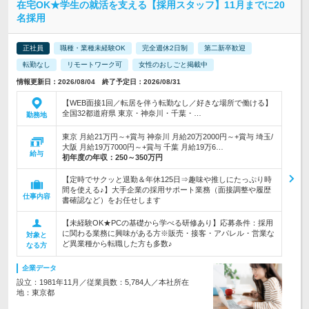
在宅OK★学生の就活を支える【採用スタッフ】11月までに20
名採用
正社員
職種・業種未経験OK
完全週休2日制
第二新卒歓迎
転勤なし
リモートワーク可
女性のおしごと掲載中
情報更新日：2026/08/04 終了予定日：2026/08/31
【WEB面接1回／転居を伴う転勤なし／好きな場所で働ける】
全国32都道府県 東京・神奈川・千葉・…
勤務地
東京 月給21万円～+賞与 神奈川 月給20万2000円～+賞与 埼玉/
大阪 月給19万7000円～+賞与 千葉 月給19万6…
給与
初年度の年収：
250～350万円
【定時でサクッと退勤＆年休125日⇒趣味や推しにたっぷり時
間を使える♪】大手企業の採用サポート業務（面接調整や履歴
仕事内容
書確認など）をお任せします
【未経験OK★PCの基礎から学べる研修あり】応募条件：採用
に関わる業務に興味がある方※販売・接客・アパレル・営業な
対象と
ど異業種から転職した方も多数♪
なる方
企業データ
設立：1981年11月／従業員数：5,784人／本社所在
地：東京都