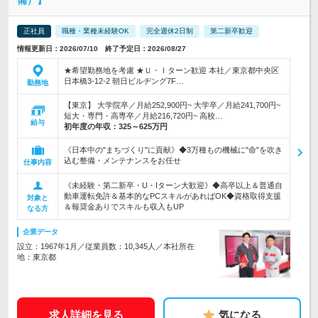
備）】
正社員
職種・業種未経験OK
完全週休2日制
第二新卒歓迎
情報更新日：2026/07/10 終了予定日：2026/08/27
★希望勤務地を考慮 ★Ｕ・Ｉターン歓迎 本社／東京都中央区
日本橋3-12-2 朝日ビルヂング7F…
勤務地
【東京】 大学院卒／月給252,900円~ 大学卒／月給241,700円~
短大・専門・高専卒／月給216,720円~ 高校…
給与
初年度の年収：
325～625万円
《日本中の"まちづくり"に貢献》◆3万種もの機械に"命"を吹き
込む整備・メンテナンスをお任せ
仕事内容
《未経験・第二新卒・U・Iターン大歓迎》◆高卒以上＆普通自
動車運転免許＆基本的なPCスキルがあればOK◆資格取得支援
対象と
＆報奨金ありでスキルも収入もUP
なる方
企業データ
設立：1967年1月／従業員数：10,345人／本社所在
地：東京都
求人詳細を見る
気になる