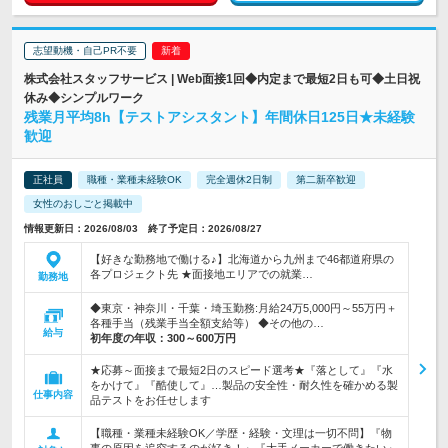
志望動機・自己PR不要
株式会社スタッフサービス | Web面接1回◆内定まで最短2日も可◆土日祝
休み◆シンプルワーク
残業月平均8h【テストアシスタント】年間休日125日★未経験
歓迎
正社員
職種・業種未経験OK
完全週休2日制
第二新卒歓迎
女性のおしごと掲載中
情報更新日：2026/08/03 終了予定日：2026/08/27
【好きな勤務地で働ける♪】北海道から九州まで46都道府県の
各プロジェクト先 ★面接地エリアでの就業…
勤務地
◆東京・神奈川・千葉・埼玉勤務:月給24万5,000円～55万円＋
各種手当（残業手当全額支給等） ◆その他の…
給与
初年度の年収：
300～600万円
★応募～面接まで最短2日のスピード選考★『落として』『水
をかけて』『酷使して』…製品の安全性・耐久性を確かめる製
仕事内容
品テストをお任せします
【職種・業種未経験OK／学歴・経験・文理は一切不問】『物