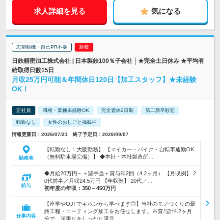
求人詳細を見る
気になる
志望動機・自己PR不要
日鉄精密加工株式会社 | 日本製鉄100％子会社 │★完全土日休み ★平均有
給取得日数15日
月収25万円可能＆年間休日120日【加工スタッフ】★未経験
OK！
正社員
職種・業種未経験OK
完全週休2日制
第二新卒歓迎
転勤なし
女性のおしごと掲載中
情報更新日：2026/07/21 終了予定日：2026/09/07
【転勤なし！大阪勤務】 【マイカー・バイク・自転車通勤OK
（無料駐車場完備）】 ◆本社・本社製造所…
勤務地
◆月給20万円～＋諸手当＋賞与年2回（4.2ヶ月） 【月収例】 2
0代前半／月収24.5万円 【年収例】 20代／…
給与
初年度の年収：
350～450万円
【座学やOJTでキホンから学べます◎】当社のモノづくりの最
終工程・コーティング加工をお任せします。※賞与計4.2ヶ月
仕事内容
分で、頑張りをしっかり還元