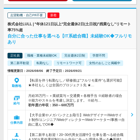
志望動機・自己PR不要
株式会社LULL | *年休121日以上*完全週休2日(土日祝)*残業なし*リモート
率75%超
自分に合った仕事を選べる【IT系総合職】未経験OK◆フルリモ
あり
正社員
職種・業種未経験OK
完全週休2日制
学歴不問
第二新卒歓迎
転勤なし
リモートワーク可
女性のおしごと掲載中
情報更新日：2026/08/06 終了予定日：2026/09/21
【転居を伴う転勤なし／研修後は”フルリモ案件”も選択可能】
★本社もしくは全国のプロジェクト先 ★…
勤務地
月給35万円～＋業績賞与＋交通費＋各種手当 ※経験者の場合
※能力やスキルを考慮し決定します。 ※給与…
給与
初年度の年収：
350～600万円
【大手企業やメガバンクとお取引】Webデザイナー/Webサイ
ト制作/エンジニア/Webディレクター/Webマーケター/事務⇒自
仕事内容
由に選んでOK◆
【第二新卒も歓迎！20~30代男女活躍中】仕事を選べる総合職
＆100％案件選択制だから自分に合った環境を選べる◆面接1