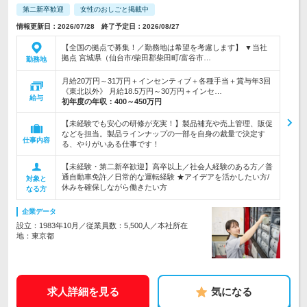
第二新卒歓迎
女性のおしごと掲載中
情報更新日：2026/07/28 終了予定日：2026/08/27
【全国の拠点で募集！／勤務地は希望を考慮します】 ▼当社
拠点 宮城県（仙台市/柴田郡柴田町/富谷市…
勤務地
月給20万円～31万円＋インセンティブ＋各種手当＋賞与年3回
《東北以外》 月給18.5万円～30万円＋インセ…
給与
初年度の年収：
400～450万円
【未経験でも安心の研修が充実！】製品補充や売上管理、販促
などを担当。製品ラインナップの一部を自身の裁量で決定す
仕事内容
る、やりがいある仕事です！
【未経験・第二新卒歓迎】高卒以上／社会人経験のある方／普
通自動車免許／日常的な運転経験 ★アイデアを活かしたい方/
対象と
休みを確保しながら働きたい方
なる方
企業データ
設立：1983年10月／従業員数：5,500人／本社所在
地：東京都
求人詳細を見る
気になる