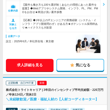
【案件も働き方も100％選択制｜あなたの理想にあった案件を
提案】◆Webアプリやシステム開発、インフラ、PL、PM、PM
仕事内容
Oをお任せ★商流が浅い案件多数
【応募】◆1年以上のITエンジニアの実務経験（システム・イ
ンフラ・アプリ開発問わず）がある方★ポテンシャル採用枠あ
対象と
り★ハイクラスも大歓迎
なる方
企業データ
設立：2025年6月／本社所在地：東京都
求人詳細を見る
気になる
志望動機・自己PR不要
株式会社トライトキャリア | 3年目のインセンティブ平均支給額・220万円
／年休124日／完休2日
＼未経験歓迎／医療・福祉人材の【人材コーディネーター】
正社員
職種・業種未経験OK
完全週休2日制
学歴不問