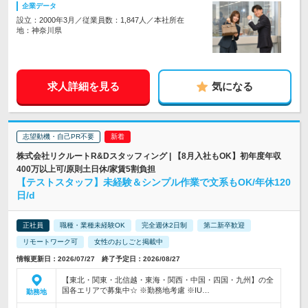
企業データ
設立：2000年3月／従業員数：1,847人／本社所在
地：神奈川県
求人詳細を見る
気になる
志望動機・自己PR不要
株式会社リクルートR&Dスタッフィング | 【8月入社もOK】初年度年収
400万以上可/原則土日休/家賃5割負担
【テストスタッフ】未経験＆シンプル作業で文系もOK/年休120
日/d
正社員
職種・業種未経験OK
完全週休2日制
第二新卒歓迎
リモートワーク可
女性のおしごと掲載中
情報更新日：2026/07/27 終了予定日：2026/08/27
【東北・関東・北信越・東海・関西・中国・四国・九州】の全
国各エリアで募集中☆ ※勤務地考慮 ※IU…
勤務地