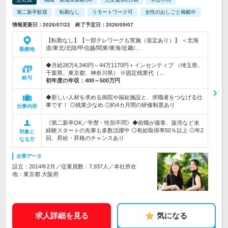
第二新卒歓迎
転勤なし
リモートワーク可
女性のおしごと掲載中
情報更新日：2026/07/22 終了予定日：2026/09/07
【転勤なし】【一部テレワークも実施（規定あり）】 ＜北海
道/東北/北陸/甲信越/関東/東海/近畿/…
勤務地
◆月給28万4,340円～44万1170円＋インセンティブ （埼玉県、
千葉県、東京都、神奈川県） ※固定残業代（…
給与
初年度の年収：
400～500万円
◆新しい人材を求める病院や福祉施設と、求職者をつなげる仕
事です！ ◎残業少なめ ◎約4カ月間の研修制度あり
仕事内容
《第二新卒OK／学歴・性別不問》◆前職が接客、販売など未
経験スタートの先輩も多数活躍中 ◎有給取得率50％以上 ◎年2
対象と
回、昇給・昇格のチャンスあり
なる方
企業データ
設立：2014年2月／従業員数：7,937人／本社所在
地：東京都 大阪府
求人詳細を見る
気になる