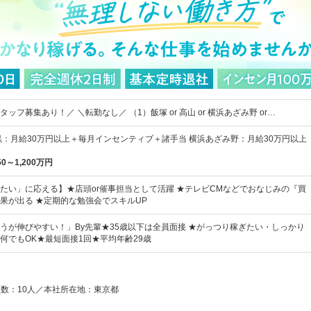
ッフ募集あり！／ ＼転勤なし／ （1）飯塚 or 高山 or 横浜あざみ野 or…
黒：月給30万円以上＋毎月インセンティブ＋諸手当 横浜あざみ野：月給30万円以上
50～1,200万円
たい」に応える】★店頭or催事担当として活躍 ★テレビCMなどでおなじみの『買
果が出る ★定期的な勉強会でスキルUP
うが伸びやすい！」By先輩★35歳以下は全員面接 ★がっつり稼ぎたい・しっかり
何でもOK★最短面接1回★平均年齢29歳
員数：10人／本社所在地：東京都