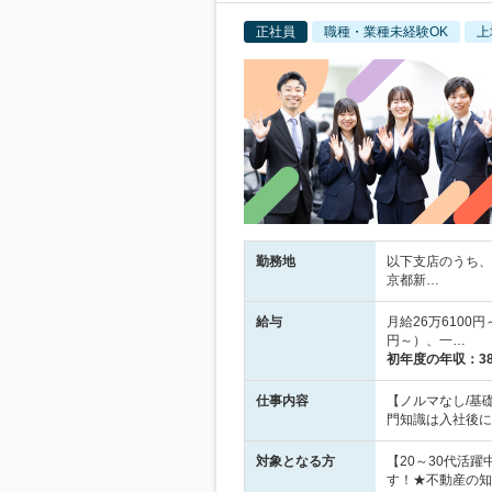
正社員
職種・業種未経験OK
上
勤務地
以下支店のうち、
京都新…
給与
月給26万6100
円～）、一…
初年度の年収：
3
仕事内容
【ノルマなし/基
門知識は入社後に
対象となる方
【20～30代活
す！★不動産の知