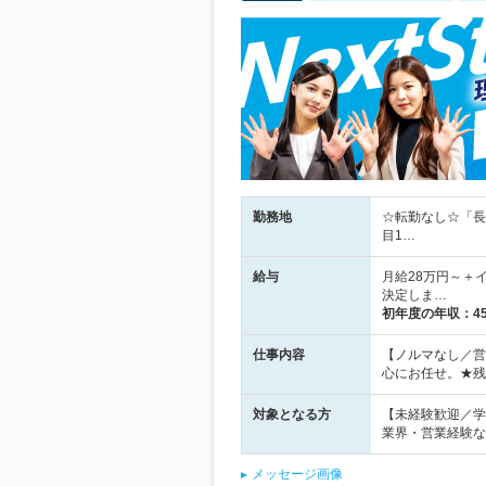
勤務地
☆転勤なし☆「長
目1…
給与
月給28万円～＋
決定しま…
初年度の年収：
4
仕事内容
【ノルマなし／営
心にお任せ。★残
対象となる方
【未経験歓迎／学
業界・営業経験な
メッセージ画像