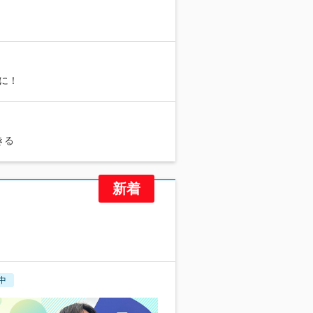
に！
きる
中