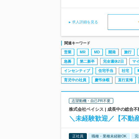
求人詳細を見る
関連キーワード
営業
MR
MD
開発
旅行
急募
第二新卒
完全週休2日
マ
インセンティブ
住宅手当
社宅
育児中の社員
慶弔休暇
直行直帰
志望動機・自己PR不要
株式会社ベイシス | 成長中の総合
＼未経験歓迎／【不動産
正社員
職種・業種未経験OK
完