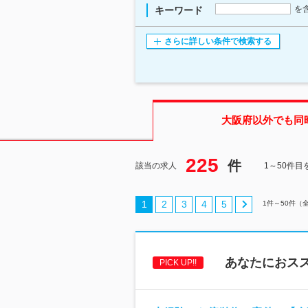
を
キーワード
さらに詳しい条件で検索する
大阪府
以外でも同
225
件
該当の求人
1～50件目
1
2
3
4
5
1
件～
50
件（
あなたにおス
PICK UP!!