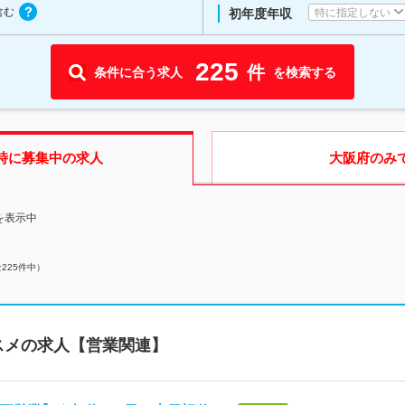
含む
特に指定しない
初年度年収
225
件
条件に合う求人
を検索する
時に募集中の求人
大阪府
のみ
を表示中
全
225
件中）
スメの求人【営業関連】