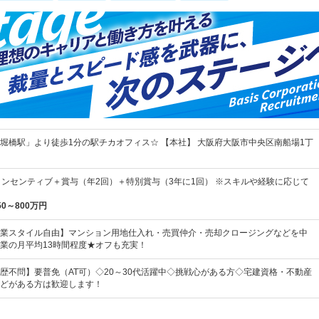
堀橋駅」より徒歩1分の駅チカオフィス☆ 【本社】 大阪府大阪市中央区南船場1丁
インセンティブ＋賞与（年2回）＋特別賞与（3年に1回） ※スキルや経験に応じて
50～800万円
業スタイル自由】マンション用地仕入れ・売買仲介・売却クロージングなどを中
業の月平均13時間程度★オフも充実！
歴不問】要普免（AT可）◇20～30代活躍中◇挑戦心がある方◇宅建資格・不動産
どがある方は歓迎します！