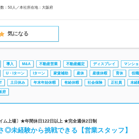
員数：50人／本社所在地：大阪府
気になる
導入
M&A
不動産営業
不動産鑑定
ディスプレイ
マンショ
U・Iターン
Iターン
家賃補助
産休
産後休暇
育休
役職
T
土日休み
年末年始休暇
有給休暇
社会保険
正社員
未経
阪府
イム上場〕★年間休日122日以上 ★完全週休2日制
さ◎未経験から挑戦できる【営業スタッフ】