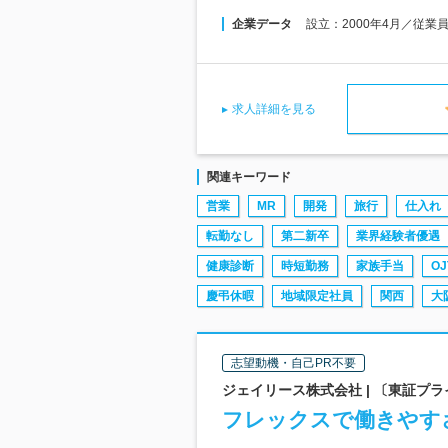
企業データ
設立：2000年4月／従業
求人詳細を見る
関連キーワード
営業
MR
開発
旅行
仕入れ
転勤なし
第二新卒
業界経験者優遇
健康診断
時短勤務
家族手当
OJ
慶弔休暇
地域限定社員
関西
大
志望動機・自己PR不要
ジェイリース株式会社 | 〔東証プラ
フレックスで働きやす