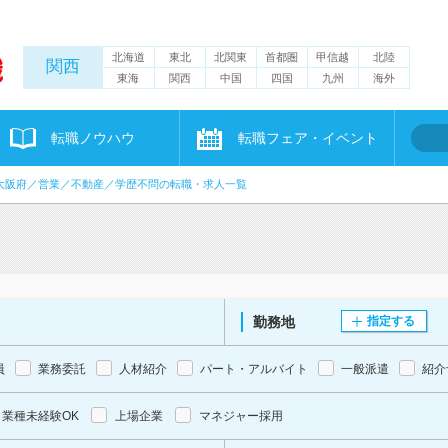
北海道
東北
北関東
首都圏
甲信越
北陸
関西
東海
関西
中国
四国
九州
海外
転職ノウハウ
転職フェア・イベント
大阪府／営業／不動産／学歴不問の転職・求人一覧
勤務地
指定する
員
業務委託
人材紹介
パート・アルバイト
一般派遣
紹介
業種未経験OK
上場企業
マネジャー採用