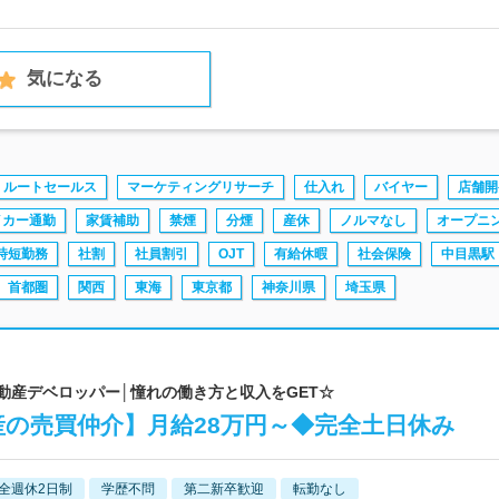
気になる
ルートセールス
マーケティングリサーチ
仕入れ
バイヤー
店舗開
イカー通勤
家賃補助
禁煙
分煙
産休
ノルマなし
オープニ
時短勤務
社割
社員割引
OJT
有給休暇
社会保険
中目黒駅
首都圏
関西
東海
東京都
神奈川県
埼玉県
不動産デベロッパー│憧れの働き方と収入をGET☆
の売買仲介】月給28万円～◆完全土日休み
全週休2日制
学歴不問
第二新卒歓迎
転勤なし