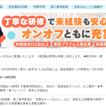
場
完全週休2日制
学歴不問
第二新卒歓迎
女性のおしごと掲載中
いずれかに配属いたします。 ※配属は希望を考慮し決定します。 ■東京本社（東
円～32万9100円＋賞与＋諸手当 ※上記月給には、固定残業代（17時間分／3万1300
80～500万円
礎知識から教育】不動産管理会社に、当社の「賃貸保証サービス」をご案内！★専
教育！★フレックス・基本土日祝休み
躍中/未経験・第二新卒歓迎】「営業をやってみたい」など、意欲＆人柄重視の採用で
識ゼロ＆異業種出身者も多数活躍中♪