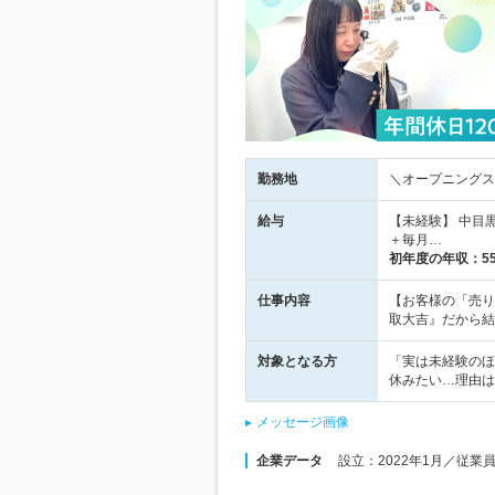
勤務地
＼オープニングスタ
給与
【未経験】 中目
＋毎月…
初年度の年収：
5
仕事内容
【お客様の「売り
取大吉』だから結
対象となる方
「実は未経験のほ
休みたい…理由は
メッセージ画像
企業データ
設立：2022年1月／従業