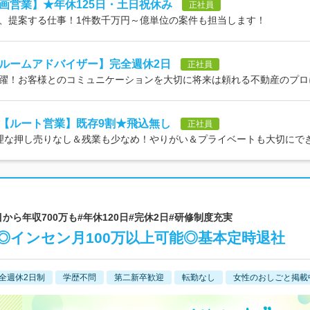
画営業】★年休125日・土日祝休み
正社員
、提案する仕事！1件数千万円～億単位の案件も担当します！
ルームアドバイザー】完全週休2日
正社員
躍！お客様とのコミュニケーションを大切に将来は頼れる不動産のプロ
【ルート営業】既存9割★飛込無し
正社員
無理な押し売りなし＆残業も少なめ！やりがい＆プライベートも大切にで
目から年収700万も#年休120日#完休2日#研修制度充実
◎インセン月100万以上可能◎基本定時退社
全週休2日制
学歴不問
第二新卒歓迎
転勤なし
女性のおしごと掲載