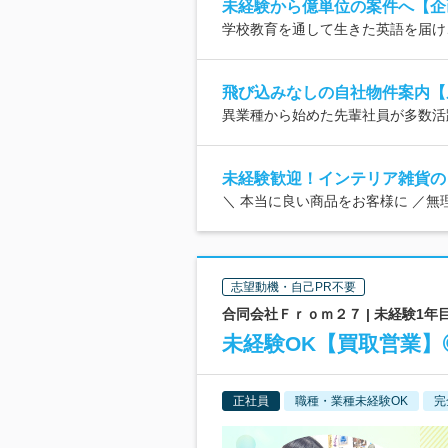
未経験から億単位の案件へ【企
学校教育を通して生きた英語を届け
飛び込みなしの自社物件案内【
異業種から始めた先輩社員が多数活
未経験歓迎！インテリア雑貨の
＼ 本当に良い商品をお客様に ／
志望動機・自己PR不要
合同会社Ｆｒｏｍ２７ | 未経験1年
未経験OK【買取営業】
正社員
職種・業種未経験OK
完