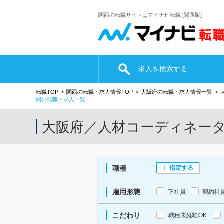
関西の転職サイトはマイナビ転職 [関西版]
求人を検索する
転職TOP
関西の転職・求人情報TOP
大阪府の転職・求人情報一覧
問の転職・求人一覧
大阪府／人材コーディネー
職種
指定する
雇用形態
正社員
契約社
こだわり
職種未経験OK