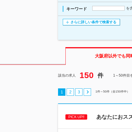
を
キーワード
さらに詳しい条件で検索する
大阪府
以外でも同
150
件
該当の求人
1～50件目
1
2
3
1
件～
50
件（全
150
件中）
あなたにおス
PICK UP!!