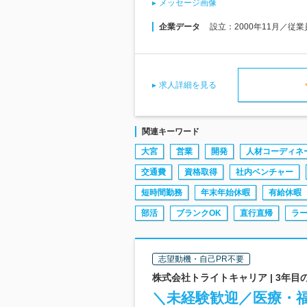
メッセージ画像
企業データ
設立：2000年11月／従
求人詳細を見る
関連キーワード
大宮
営業
開発
人材コーディネ
交通費
資格取得
社内ベンチャー
短時間勤務
年末年始休暇
有給休暇
部活
ブランクOK
直行直帰
ラ
志望動機・自己PR不要
株式会社トライトキャリア | 3年目
＼未経験歓迎／医療・