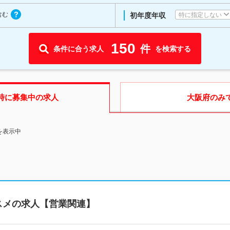
含む
特に指定しない
初年度年収
150
件
条件に合う求人
を検索する
時に募集中の求人
大阪府
のみ
を表示中
スメの求人【営業関連】