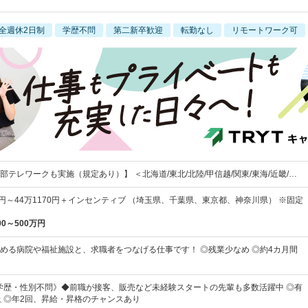
全週休2日制
学歴不問
第二新卒歓迎
転勤なし
リモートワーク可
テレワークも実施（規定あり）】 ＜北海道/東北/北陸/甲信越/関東/東海/近畿/…
40円～44万1170円＋インセンティブ （埼玉県、千葉県、東京都、神奈川県） ※固定
00～500万円
める病院や福祉施設と、求職者をつなげる仕事です！ ◎残業少なめ ◎約4カ月間
学歴・性別不問》◆前職が接客、販売など未経験スタートの先輩も多数活躍中 ◎有
上 ◎年2回、昇給・昇格のチャンスあり