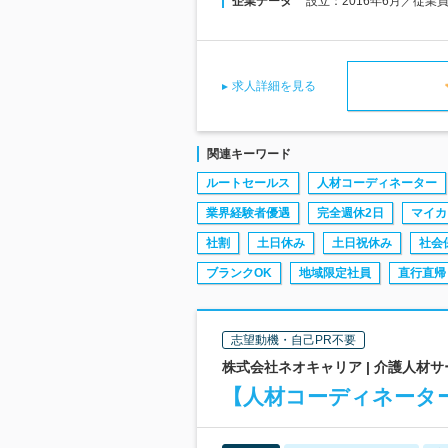
企業データ
設立：2016年6月／従業
求人詳細を見る
関連キーワード
ルートセールス
人材コーディネーター
業界経験者優遇
完全週休2日
マイカ
社割
土日休み
土日祝休み
社会
ブランクOK
地域限定社員
直行直帰
志望動機・自己PR不要
株式会社ネオキャリア | 介護人材
【人材コーディネータ