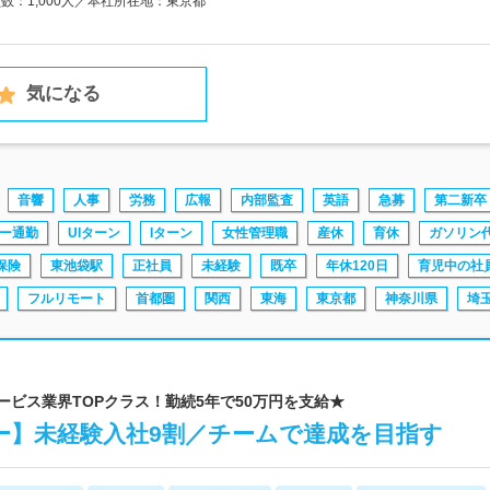
員数：1,000人／本社所在地：東京都
気になる
音響
人事
労務
広報
内部監査
英語
急募
第二新卒
ー通勤
UIターン
Iターン
女性管理職
産休
育休
ガソリン
保険
東池袋駅
正社員
未経験
既卒
年休120日
育児中の社
フルリモート
首都圏
関西
東海
東京都
神奈川県
埼
サービス業界TOPクラス！勤続5年で50万円を支給★
ー】未経験入社9割／チームで達成を目指す