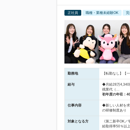
正社員
職種・業種未経験OK
完
勤務地
【転勤なし】【一部
給与
◆月給28万4,3
残業代（…
初年度の年収：
4
仕事内容
◆新しい人材を求
の研修制度あり
対象となる方
《第二新卒OK／
給取得率50％以