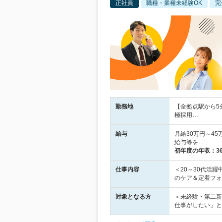
正社員
職種・業種未経験OK
完
勤務地
【全拠点駅から5
極採用…
給与
月給30万円～4
給与等を…
初年度の年収：
3
仕事内容
＜20～30代活
のケア＆定着フォ
対象となる方
＜未経験・第二新
仕事がしたい」と