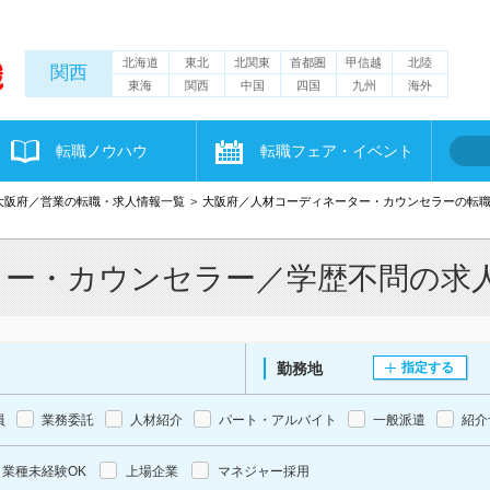
北海道
東北
北関東
首都圏
甲信越
北陸
関西
東海
関西
中国
四国
九州
海外
転職ノウハウ
転職フェア・イベント
大阪府／営業の転職・求人情報一覧
大阪府／人材コーディネーター・カウンセラーの転
ター・カウンセラー／学歴不問の求
勤務地
指定する
員
業務委託
人材紹介
パート・アルバイト
一般派遣
紹介
業種未経験OK
上場企業
マネジャー採用