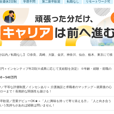
全週休2日制
学歴不問
第二新卒歓迎
転勤なし
リモートワーク可
分以内／転勤なし】 ◎奈良、高崎、大阪、金沢、神奈川、仙台、栃木、東京にて積
5万円＋インセンティブ年2回(※成果に応じて支給額を決定） ※年齢・経験・前職の
60～540万円
躍中／平等な評価制度／インセンあり＞ 介護施設と求職者のマッチング～就業後の心
ローまで！長期的な関係性も築ける！
卒歓迎／営業デビューOK★＞「人に興味を持って寄り添える方」「人と向き合う
いう気持ちがあれば経験は問いません！