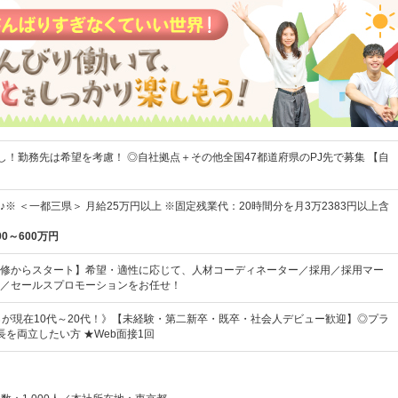
し！勤務先は希望を考慮！ ◎自社拠点＋その他全国47都道府県のPJ先で募集 【自
※ ＜一都三県＞ 月給25万円以上 ※固定残業代：20時間分を月3万2383円以上含
00～600万円
修からスタート】希望・適性に応じて、人材コーディネーター／採用／採用マー
／セールスプロモーションをお任せ！
％が現在10代～20代！》【未経験・第二新卒・既卒・社会人デビュー歓迎】◎プラ
長を両立したい方 ★Web面接1回