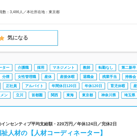
業員数：3,486人／本社所在地：東京都
気になる
ーター
介護職
採用
マネジメント
教師
転勤なし
第二新卒
分煙
女性管理職
産休
産後休暇
退職金
残業手当
持株会
正社員
アルバイト
年間休日120日
年休120日
育児休暇
産
ーメン
立川
首都圏
関西
東海
東京都
神奈川県
埼玉県
のインセンティブ平均支給額・220万円／年休124日／完休2日
福祉人材の【人材コーディネーター】