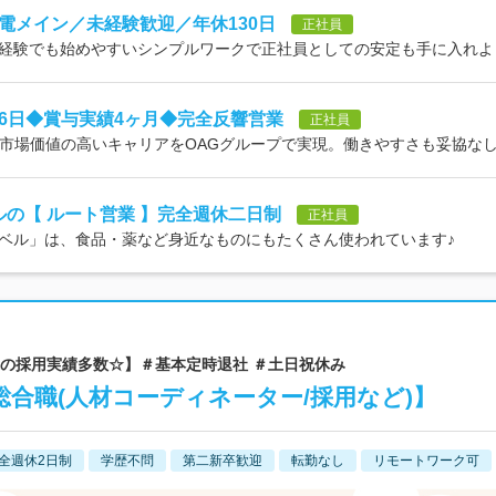
電メイン／未経験歓迎／年休130日
正社員
経験でも始めやすいシンプルワークで正社員としての安定も手に入れよ
26日◆賞与実績4ヶ月◆完全反響営業
正社員
／市場価値の高いキャリアをOAGグループで実現。働きやすさも妥協な
の【 ルート営業 】完全週休二日制
正社員
ベル」は、食品・薬など身近なものにもたくさん使われています♪
0代の採用実績多数☆】＃基本定時退社 ＃土日祝休み
合職(人材コーディネーター/採用など)】
全週休2日制
学歴不問
第二新卒歓迎
転勤なし
リモートワーク可