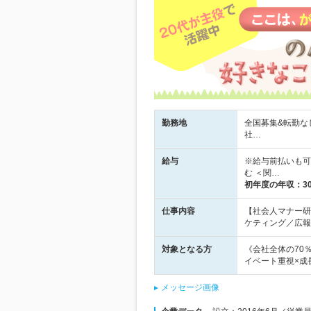
勤務地
全国募集&転勤な
社…
給与
※給与前払いも可♪
む ＜関…
初年度の年収：
3
仕事内容
【社会人マナー研
ケティング／広報
対象となる方
《会社全体の70
イベート重視×成
メッセージ画像