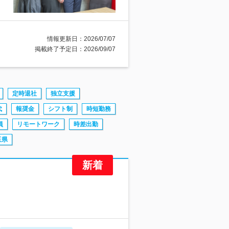
情報更新日：2026/07/07
掲載終了予定日：2026/09/07
定時退社
独立支援
代
報奨金
シフト制
時短勤務
員
リモートワーク
時差出勤
玉県