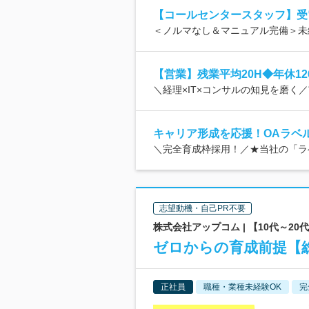
【コールセンタースタッフ】受
＜ノルマなし＆マニュアル完備＞未
【営業】残業平均20H◆年休1
＼経理×IT×コンサルの知見を磨く
キャリア形成を応援！OAラベル
＼完全育成枠採用！／★当社の「ラ
志望動機・自己PR不要
株式会社アップコム | 【10代～2
ゼロからの育成前提【総
正社員
職種・業種未経験OK
完