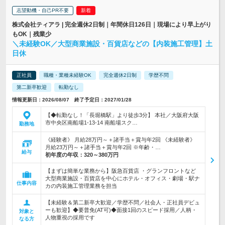
志望動機・自己PR不要
株式会社ティアラ | 完全週休2日制｜年間休日126日｜現場により早上がり
もOK｜残業少
＼未経験OK／大型商業施設・百貨店などの【内装施工管理】土
日休
正社員
職種・業種未経験OK
完全週休2日制
学歴不問
第二新卒歓迎
転勤なし
情報更新日：2026/08/07 終了予定日：2027/01/28
【◆転勤なし！「長堀橋駅」より徒歩3分】 本社／大阪府大阪
市中央区南船場1-13-14 南船場スク…
勤務地
《経験者》 月給28万円～＋諸手当＋賞与年2回 《未経験者》
月給23万円～＋諸手当＋賞与年2回 ※年齢・…
給与
初年度の年収：
320～380万円
【まずは簡単な業務から】阪急百貨店 ・グランフロントなど
大型商業施設・百貨店を中心にホテル・オフィス・劇場・駅ナ
仕事内容
カの内装施工管理業務を担当
【未経験＆第二新卒大歓迎／学歴不問／社会人・正社員デビュ
ーも歓迎】◆要普免(AT可)◆面接1回のスピード採用／人柄・
対象と
人物重視の採用です
なる方