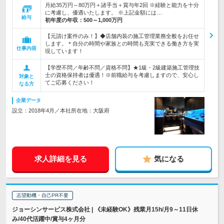
月給35万円～80万円＋諸手当＋賞与年2回 ※経験と能力を十分
に考慮し、優遇いたします。 ※上記金額には…
給与
初年度の年収：
500～1,000万円
【元請け案件のみ！】◆店舗内装の施工管理業務全般をお任せ
します。＊自分の時間や家族との時間も充実できる働き方を実
仕事内容
現しています！
【学歴不問／年齢不問／資格不問】★1級・2級建築施工管理技
士の資格保持者は優遇！※前職給与を考慮しますので、安心し
対象と
てご応募ください！
なる方
企業データ
設立：2018年4月／本社所在地：大阪府
求人詳細を見る
気になる
志望動機・自己PR不要
ジョーシンサービス株式会社 | 《未経験OK》残業月15h/月9～11日休
み/40代活躍中/賞与4ヶ月分