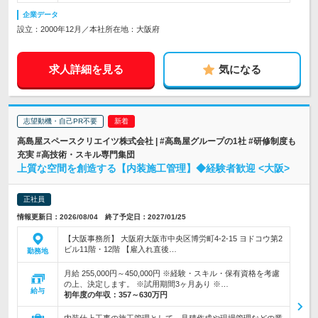
企業データ
設立：2000年12月／本社所在地：大阪府
求人詳細を見る
気になる
志望動機・自己PR不要
高島屋スペースクリエイツ株式会社 | #高島屋グループの1社 #研修制度も
充実 #高技術・スキル専門集団
上質な空間を創造する【内装施工管理】◆経験者歓迎 <大阪>
正社員
情報更新日：2026/08/04 終了予定日：2027/01/25
【大阪事務所】 大阪府大阪市中央区博労町4-2-15 ヨドコウ第2
ビル11階・12階 【雇入れ直後…
勤務地
月給 255,000円～450,000円 ※経験・スキル・保有資格を考慮
の上、決定します。 ※試用期間3ヶ月あり ※…
給与
初年度の年収：
357～630万円