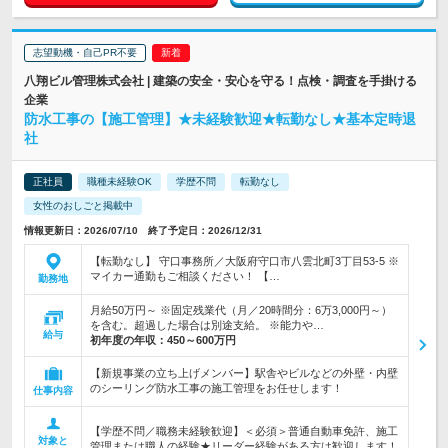
志望動機・自己PR不要
八翔ビル管理株式会社 | 建築の安全・安心を守る！点検・調査を手掛ける
企業
防水工事の【施工管理】★未経験歓迎★転勤なし★基本定時退
社
正社員
職種未経験OK
学歴不問
転勤なし
女性のおしごと掲載中
情報更新日：2026/07/10 終了予定日：2026/12/31
【転勤なし】 守口事務所／大阪府守口市八雲北町3丁目53-5 ※
マイカー通勤もご相談ください！ 【…
勤務地
月給50万円～ ※固定残業代（月／20時間分：6万3,000円～）
を含む。超過した場合は別途支給。 ※能力や…
給与
初年度の年収：
450～600万円
【新規事業の立ち上げメンバー】駅舎やビルなどの外壁・内壁
のシーリング防水工事の施工管理をお任せします！
仕事内容
【学歴不問／職務未経験歓迎】＜必須＞普通自動車免許、施工
対象と
管理または職人の経験★リーダー経験がある方は歓迎します！