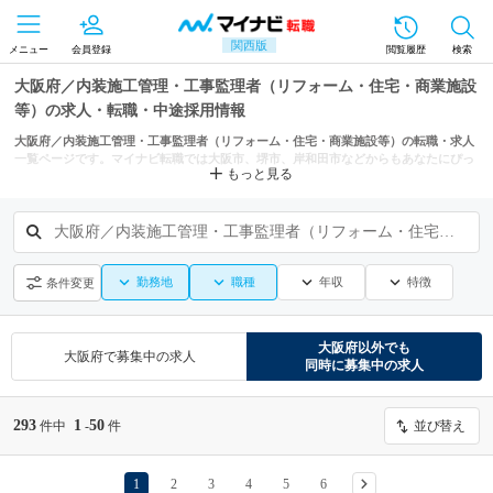
関西版
メニュー
会員登録
閲覧履歴
検索
大阪府／内装施工管理・工事監理者（リフォーム・住宅・商業施設
等）の求人・転職・中途採用情報
大阪府／内装施工管理・工事監理者（リフォーム・住宅・商業施設等）の転職・求人
一覧ページです。マイナビ転職では大阪市、堺市、岸和田市などからもあなたにぴっ
もっと見る
たりの求人を探せます。
大阪府／内装施工管理・工事監理者（リフォーム・住宅・商業施設等）
勤務地
職種
年収
特徴
条件変更
大阪府
以外でも
大阪府
で募集中の求人
同時に募集中の求人
293
1
50
件中
-
件
並び替え
1
2
3
4
5
6