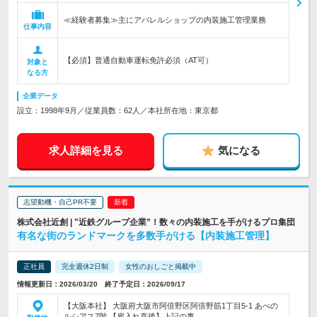
≪経験者募集≫主にアパレルショップの内装施工管理業務
仕事内容
【必須】普通自動車運転免許必須（AT可）
対象と
なる方
企業データ
設立：1998年9月／従業員数：62人／本社所在地：東京都
求人詳細を見る
気になる
志望動機・自己PR不要
株式会社近創 | "近鉄グループ企業”！数々の内装施工を手がけるプロ集団
有名な街のランドマークを多数手がける【内装施工管理】
正社員
完全週休2日制
女性のおしごと掲載中
情報更新日：2026/03/20 終了予定日：2026/09/17
【大阪本社】 大阪府大阪市阿倍野区阿倍野筋1丁目5-1 あべの
ルシアス7階 【雇入れ直後】上記の事…