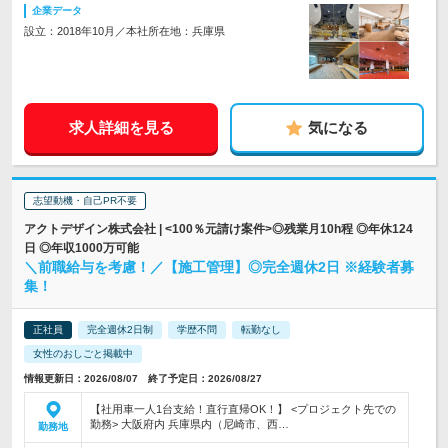
企業データ
設立：2018年10月／本社所在地：兵庫県
求人詳細を見る
気になる
志望動機・自己PR不要
アクトデザイン株式会社 | <100％元請け案件>◎残業月10h程 ◎年休124
日 ◎年収1000万可能
＼前職給与を考慮！／【施工管理】◎完全週休2日 ※経験者募
集！
正社員
完全週休2日制
学歴不問
転勤なし
女性のおしごと掲載中
情報更新日：2026/08/07 終了予定日：2026/08/27
【社用車一人1台支給！直行直帰OK！】 <プロジェクト先での
勤務> 大阪府内 兵庫県内（尼崎市、西…
勤務地