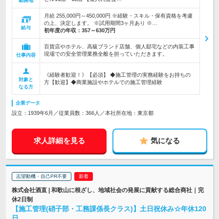
勤務地
月給 255,000円～450,000円 ※経験・スキル・保有資格を考慮
の上、決定します。 ※試用期間3ヶ月あり ※…
給与
初年度の年収：
357～630万円
百貨店やホテル、高級ブランド店舗、個人邸宅などの内装工事
現場での安全管理業務全般を担っていただきます。
仕事内容
《経験者歓迎！》【必須】 ◆施工管理の実務経験をお持ちの
対象と
方【歓迎】◆商業施設やホテルでの施工管理経験
なる方
企業データ
設立：1939年6月／従業員数：366人／本社所在地：東京都
求人詳細を見る
気になる
志望動機・自己PR不要
株式会社酒直 | 和歌山に根ざし、地域社会の発展に貢献する総合商社｜完
休2日制
【施工管理(硝子部・工務課係長クラス)】土日祝休み☆年休120
日