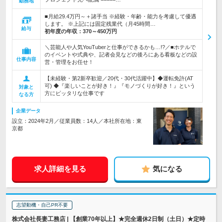
勤務地
■月給29.4万円～＋諸手当 ※経験・年齢・能力を考慮して優遇
します。 ※上記には固定残業代（月45時間…
給与
初年度の年収：
370～450万円
＼芸能人や人気YouTuberと仕事ができるかも…!?／■ホテルで
のイベントや式典や、記者会見などの後ろにある看板などの設
仕事内容
営・管理をお任せ！
【未経験・第2新卒歓迎／20代・30代活躍中】◆運転免許(AT
可) ◆『楽しいことが好き！』『モノづくりが好き！』という
対象と
方にピッタリな仕事です
なる方
企業データ
設立：2024年2月／従業員数：14人／本社所在地：東
京都
求人詳細を見る
気になる
志望動機・自己PR不要
株式会社長妻工務店 | 【創業70年以上】★完全週休2日制（土日）★定時