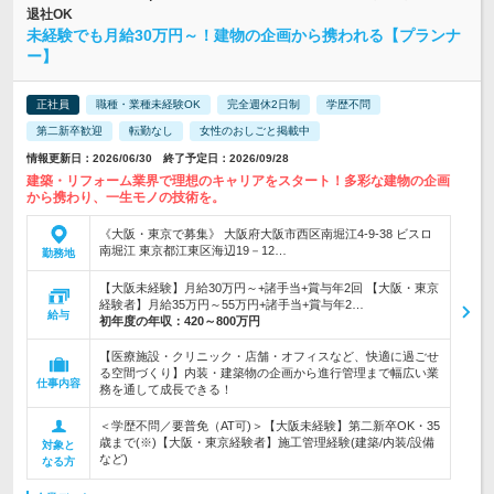
退社OK
未経験でも月給30万円～！建物の企画から携われる【プランナ
ー】
正社員
職種・業種未経験OK
完全週休2日制
学歴不問
第二新卒歓迎
転勤なし
女性のおしごと掲載中
情報更新日：2026/06/30 終了予定日：2026/09/28
建築・リフォーム業界で理想のキャリアをスタート！多彩な建物の企画
から携わり、一生モノの技術を。
《大阪・東京で募集》 大阪府大阪市西区南堀江4‐9-38 ビスロ
南堀江 東京都江東区海辺19－12…
勤務地
【大阪未経験】月給30万円～+諸手当+賞与年2回 【大阪・東京
経験者】月給35万円～55万円+諸手当+賞与年2…
給与
初年度の年収：
420～800万円
【医療施設・クリニック・店舗・オフィスなど、快適に過ごせ
る空間づくり】内装・建築物の企画から進行管理まで幅広い業
仕事内容
務を通して成長できる！
＜学歴不問／要普免（AT可)＞【大阪未経験】第二新卒OK・35
歳まで(※)【大阪・東京経験者】施工管理経験(建築/内装/設備
対象と
など)
なる方