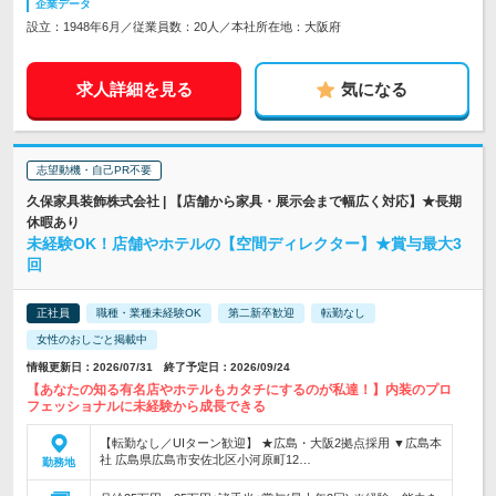
企業データ
設立：1948年6月／従業員数：20人／本社所在地：大阪府
求人詳細を見る
気になる
志望動機・自己PR不要
久保家具装飾株式会社 | 【店舗から家具・展示会まで幅広く対応】★長期
休暇あり
未経験OK！店舗やホテルの【空間ディレクター】★賞与最大3
回
正社員
職種・業種未経験OK
第二新卒歓迎
転勤なし
女性のおしごと掲載中
情報更新日：2026/07/31 終了予定日：2026/09/24
【あなたの知る有名店やホテルもカタチにするのが私達！】内装のプロ
フェッショナルに未経験から成長できる
【転勤なし／UIターン歓迎】 ★広島・大阪2拠点採用 ▼広島本
社 広島県広島市安佐北区小河原町12…
勤務地