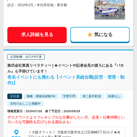
設立：2012年2月／本社所在地：東京都
求人詳細を見る
気になる
志望動機・自己PR不要
株式会社東真リベラティー | ★イベントや記者会見の後ろにある『パネ
ル』も手掛けています！
有名イベントにも携わる【イベント系総合職(設営・管理・制
作)】
正社員
職種・業種未経験OK
学歴不問
第二新卒歓迎
転勤なし
女性のおしごと掲載中
情報更新日：2026/07/28 終了予定日：2026/09/28
デスクワークよりフレキシブルな仕事がしたい方、必見！仕事仲間とい
ろいろな可能性を広げられる面白みも♪
《 大阪オフィス 》 大阪府大阪市住之江区御崎5丁目11-2 ★各
プロジェクト先へ配属 =====…