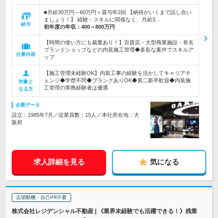
■月給30万円～60万円＋賞与年2回 【納得がいくまで話し合い
ましょう！】 経験・スキルに関係なく、月給3…
給与
初年度の年収：
400～800万円
【時間の使い方にも裁量あり！】百貨店・大型商業施設・有名
ブランドショップなどの内装施工管理◆多彩な案件でスキルア
仕事内容
ップ
【施工管理未経験OK】内装工事の経験を活かしてキャリアチ
ェンジ◆学歴不問◆ブランクありOK◆第二新卒歓迎◆内装施
対象と
工管理の実務経験者は優遇
なる方
企業データ
設立：1985年7月／従業員数：15人／本社所在地：大
阪府
求人詳細を見る
気になる
志望動機・自己PR不要
株式会社レジデンシャル不動産 | 《業界未経験でも活躍できる！》残業