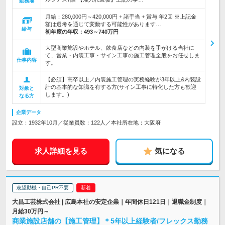
勤務地
月給：280,000円～420,000円 + 諸手当 + 賞与 年2回 ※上記金
額は選考を通じて変動する可能性があります…
給与
初年度の年収：
493～740万円
大型商業施設やホテル、飲食店などの内装を手がける当社に
て、営業・内装工事・サイン工事の施工管理全般をお任せしま
仕事内容
す。
【必須】高卒以上／内装施工管理の実務経験が3年以上&内装設
計の基本的な知識を有する方(サイン工事に特化した方も歓迎
対象と
します。)
なる方
企業データ
設立：1932年10月／従業員数：122人／本社所在地：大阪府
求人詳細を見る
気になる
志望動機・自己PR不要
大昌工芸株式会社 | 広島本社の安定企業｜年間休日121日｜退職金制度｜
月給30万円～
商業施設店舗の【施工管理】＊5年以上経験者/フレックス勤務