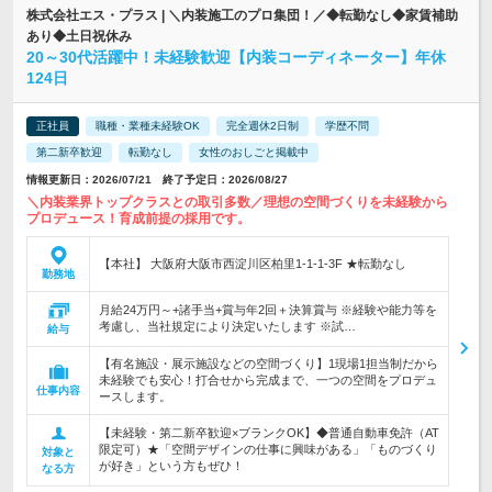
株式会社エス・プラス | ＼内装施工のプロ集団！／◆転勤なし◆家賃補助
あり◆土日祝休み
20～30代活躍中！未経験歓迎【内装コーディネーター】年休
124日
正社員
職種・業種未経験OK
完全週休2日制
学歴不問
第二新卒歓迎
転勤なし
女性のおしごと掲載中
情報更新日：2026/07/21 終了予定日：2026/08/27
＼内装業界トップクラスとの取引多数／理想の空間づくりを未経験から
プロデュース！育成前提の採用です。
【本社】 大阪府大阪市西淀川区柏里1-1-1-3F ★転勤なし
勤務地
月給24万円～+諸手当+賞与年2回＋決算賞与 ※経験や能力等を
考慮し、当社規定により決定いたします ※試…
給与
【有名施設・展示施設などの空間づくり】1現場1担当制だから
未経験でも安心！打合せから完成まで、一つの空間をプロデュ
仕事内容
ースします。
【未経験・第二新卒歓迎×ブランクOK】◆普通自動車免許（AT
限定可）★「空間デザインの仕事に興味がある」「ものづくり
対象と
が好き」という方もぜひ！
なる方