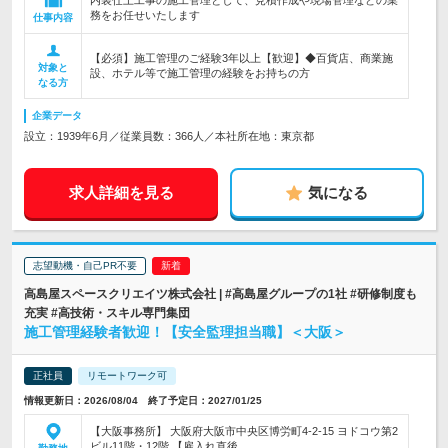
内装仕上工事の施工管理として、見積作成や現場管理などの業
務をお任せいたします
仕事内容
【必須】施工管理のご経験3年以上【歓迎】◆百貨店、商業施
対象と
設、ホテル等で施工管理の経験をお持ちの方
なる方
企業データ
設立：1939年6月／従業員数：366人／本社所在地：東京都
求人詳細を見る
気になる
志望動機・自己PR不要
高島屋スペースクリエイツ株式会社 | #高島屋グループの1社 #研修制度も
充実 #高技術・スキル専門集団
施工管理経験者歓迎！【安全監理担当職】＜大阪＞
正社員
リモートワーク可
情報更新日：2026/08/04 終了予定日：2027/01/25
【大阪事務所】 大阪府大阪市中央区博労町4-2-15 ヨドコウ第2
ビル11階・12階 【雇入れ直後…