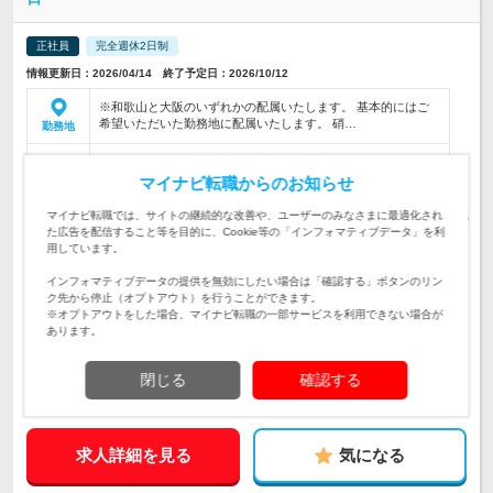
正社員
完全週休2日制
情報更新日：2026/04/14 終了予定日：2026/10/12
※和歌山と大阪のいずれかの配属いたします。 基本的にはご
希望いただいた勤務地に配属いたします。 硝…
勤務地
月給28万1250円～（別途、諸手当・賞与支給） ※経験、スキ
ル、年齢を考慮の上、当社規定により優遇 ※…
マイナビ転職からのお知らせ
給与
初年度の年収：
450～500万円
マイナビ転職では、サイトの継続的な改善や、ユーザーのみなさまに最適化され
施工管理者として、マンションや店舗ビルにおける硝子工事の
た広告を配信すること等を目的に、Cookie等の「インフォマティブデータ」を利
管理業務全般を担っていただきます。安全・品質・工程・予算
用しています。
仕事内容
の管理をお任せします◎
インフォマティブデータの提供を無効にしたい場合は「確認する」ボタンのリン
ク先から停止（オプトアウト）を行うことができます。
【地域に根ざして貢献したい方歓迎】《必須条件》★サッシ・
※オプトアウトをした場合、マイナビ転職の一部サービスを利用できない場合が
対象と
ガラス工事の施工管理経験(目安5年以上)
あります。
なる方
企業データ
閉じる
確認する
設立：1949年1月／従業員数：180人／本社所在地：和歌山県
求人詳細を見る
気になる