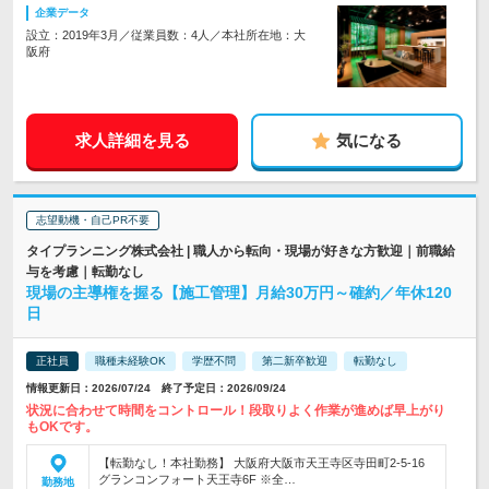
企業データ
設立：2019年3月／従業員数：4人／本社所在地：大
阪府
求人詳細を見る
気になる
志望動機・自己PR不要
タイプランニング株式会社 | 職人から転向・現場が好きな方歓迎｜前職給
与を考慮｜転勤なし
現場の主導権を握る【施工管理】月給30万円～確約／年休120
日
正社員
職種未経験OK
学歴不問
第二新卒歓迎
転勤なし
情報更新日：2026/07/24 終了予定日：2026/09/24
状況に合わせて時間をコントロール！段取りよく作業が進めば早上がり
もOKです。
【転勤なし！本社勤務】 大阪府大阪市天王寺区寺田町2-5-16
グランコンフォート天王寺6F ※全…
勤務地