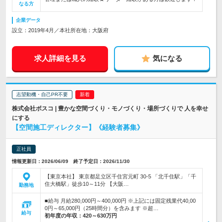
なる方
企業データ
設立：2019年4月／本社所在地：大阪府
求人詳細を見る
気になる
志望動機・自己PR不要
株式会社ボスコ | 豊かな空間づくり・モノづくり・場所づくりで 人を幸せ
にする
【空間施工ディレクター】《経験者募集》
正社員
情報更新日：2026/06/09 終了予定日：2026/11/30
【東京本社】 東京都足立区千住宮元町 30-5 「北千住駅」「千
住大橋駅」徒歩10～11分 【大阪…
勤務地
■給与 月給280,000円～400,000円 ※上記には固定残業代40,00
0円～65,000円（25時間分）を含みます ※超…
給与
初年度の年収：
420～630万円