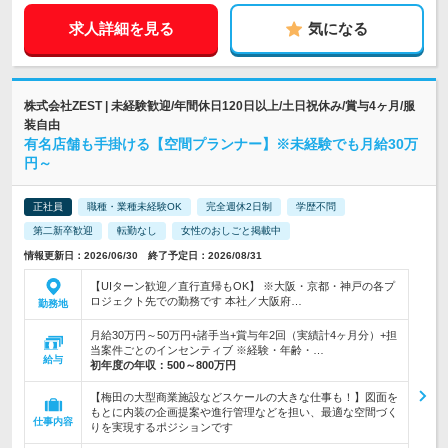
求人詳細を見る
気になる
株式会社ZEST | 未経験歓迎/年間休日120日以上/土日祝休み/賞与4ヶ月/服
装自由
有名店舗も手掛ける【空間プランナー】※未経験でも月給30万
円～
正社員
職種・業種未経験OK
完全週休2日制
学歴不問
第二新卒歓迎
転勤なし
女性のおしごと掲載中
情報更新日：2026/06/30 終了予定日：2026/08/31
【UIターン歓迎／直行直帰もOK】 ※大阪・京都・神戸の各プ
ロジェクト先での勤務です 本社／大阪府…
勤務地
月給30万円～50万円+諸手当+賞与年2回（実績計4ヶ月分）+担
当案件ごとのインセンティブ ※経験・年齢・…
給与
初年度の年収：
500～800万円
【梅田の大型商業施設などスケールの大きな仕事も！】図面を
もとに内装の企画提案や進行管理などを担い、最適な空間づく
仕事内容
りを実現するポジションです