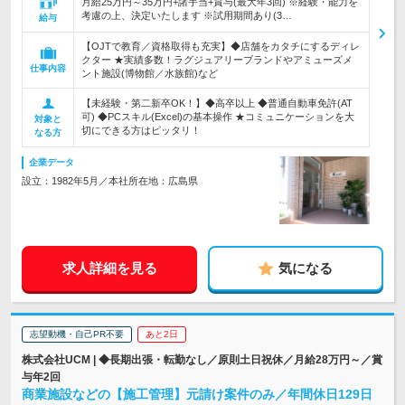
月給25万円～35万円+諸手当+賞与(最大年3回) ※経験・能力を
考慮の上、決定いたします ※試用期間あり(3…
給与
【OJTで教育／資格取得も充実】◆店舗をカタチにするディレ
クター ★実績多数！ラグジュアリーブランドやアミューズメ
仕事内容
ント施設(博物館／水族館)など
【未経験・第二新卒OK！】◆高卒以上 ◆普通自動車免許(AT
可) ◆PCスキル(Excel)の基本操作 ★コミュニケーションを大
対象と
切にできる方はピッタリ！
なる方
企業データ
設立：1982年5月／本社所在地：広島県
求人詳細を見る
気になる
志望動機・自己PR不要
あと2日
株式会社UCM | ◆長期出張・転勤なし／原則土日祝休／月給28万円～／賞
与年2回
商業施設などの【施工管理】元請け案件のみ／年間休日129日