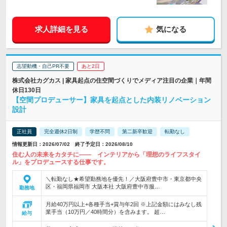
求人詳細を見る
気になる
志望動機・自己PR不要
あと2日
株式会社カグカス | 家具起点の住空間づくりでメディア注目の企業｜年間
休日130日
【空間プロデューサー】家具を起点とした内装リノベーション
設計
正社員
完全週休2日制
学歴不問
第二新卒歓迎
転勤なし
情報更新日：2026/07/02 終了予定日：2026/08/10
住む人の未来をカタチに―― インテリアから「理想のライフスタイ
ル」をプロデュースする仕事です。
＼転勤なし★希望勤務地を優先！／大阪府豊中市・東京都中央
区・福岡県福岡市 大阪本社 大阪府豊中市服…
勤務地
月給40万円以上+各種手当+賞与年2回 ※上記金額にはみなし残
業手当（10万円／40時間分）を含みます。 超…
給与