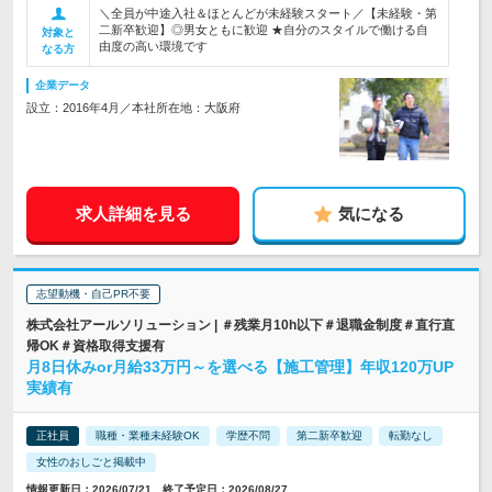
＼全員が中途入社＆ほとんどが未経験スタート／【未経験・第
二新卒歓迎】◎男女ともに歓迎 ★自分のスタイルで働ける自
対象と
由度の高い環境です
なる方
企業データ
設立：2016年4月／本社所在地：大阪府
求人詳細を見る
気になる
志望動機・自己PR不要
株式会社アールソリューション | ＃残業月10h以下＃退職金制度＃直行直
帰OK＃資格取得支援有
月8日休みor月給33万円～を選べる【施工管理】年収120万UP
実績有
正社員
職種・業種未経験OK
学歴不問
第二新卒歓迎
転勤なし
女性のおしごと掲載中
情報更新日：2026/07/21 終了予定日：2026/08/27