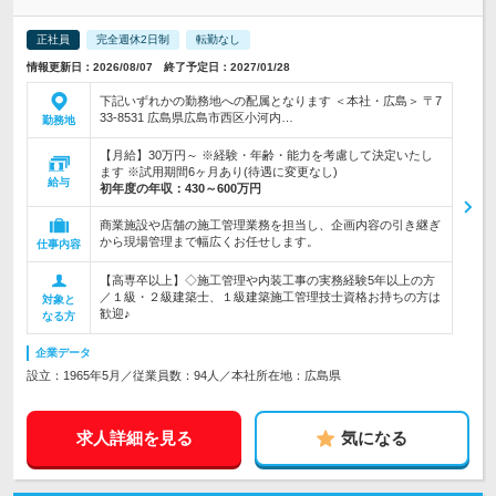
正社員
完全週休2日制
転勤なし
情報更新日：2026/08/07 終了予定日：2027/01/28
下記いずれかの勤務地への配属となります ＜本社・広島＞ 〒7
33-8531 広島県広島市西区小河内…
勤務地
【月給】30万円～ ※経験・年齢・能力を考慮して決定いたし
ます ※試用期間6ヶ月あり(待遇に変更なし)
給与
初年度の年収：
430～600万円
商業施設や店舗の施工管理業務を担当し、企画内容の引き継ぎ
から現場管理まで幅広くお任せします。
仕事内容
【高専卒以上】◇施工管理や内装工事の実務経験5年以上の方
／１級・２級建築士、１級建築施工管理技士資格お持ちの方は
対象と
歓迎♪
なる方
企業データ
設立：1965年5月／従業員数：94人／本社所在地：広島県
求人詳細を見る
気になる