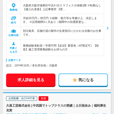
大阪府大阪市城東区中浜3-10-2 ラフェスタ緑橋1階 ※転勤なし
【雇入れ直後】上記事業所 【変…
勤務地
月給25万円～38万円 ※経験・能力等を考慮の上、決定しま
す。 ※試用期間3ヶ月あり（期間中の待遇変更な…
給与
別注家具、店舗什器の製作の生産指示にかかわる全般のお仕事
です。
仕事内容
業務経験者歓迎！学歴不問【必須】要普免（AT限定可）【歓
対象と
迎】施工管理業務経験をお持ちの方
なる方
企業データ
設立：1974年10月／本社所在地：大阪府
求人詳細を見る
気になる
志望動機・自己PR不要
大昌工芸株式会社 | 中四国でトップクラスの実績｜土日祝休み｜福利厚生
充実