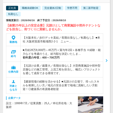
正社員
職種未経験OK
完全週休2日制
学歴不問
第二新卒歓迎
転勤なし
情報更新日：2026/06/16 終了予定日：2026/08/10
【創業25年以上の安定企業】元請けとして商業施設や郊外テナントな
どを担当し、街づくりに貢献しませんか。
【大阪本社／歩行デッキ直結／長期出張なし／転勤なし】 ■本
社 大阪府箕面市船場西2-2-1 ニュー…
勤務地
■月給28万8,000円～45万円＋賞与年2回＋各種手当 ※経験・能
力などを考慮のうえ、給与額を決定いたしま…
給与
初年度の年収：
400～700万円
【元請け企業／裁量大／長期出張なし】大型商業施設や郊外型
店舗などの施工管理。上流工程を担当し、幅広いプロジェクト
仕事内容
を通して成長できる環境です。
【建築現場の経験を活かせる】■元請けの立場で、培ったスキ
ルを発揮したい方／地元の安全企業で地域に貢献したい方歓
対象と
迎！◎建築系の有資格者歓迎
なる方
企業データ
設立：1999年7月／従業員数：25人／本社所在地：大
阪府