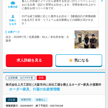
暮らしの完成イメージから逆算する住まいのリノベーションに
おける企画・設計と管理をお任せします。空間全体の仕上がり
仕事内容
に責任を持つリード役です。
OJTを経て経験に応じた案件をお任せ！【建築設計の実務経験
がある方】住宅・リフォーム会社勤務などの経験が活かせま
対象と
す！
なる方
企業データ
設立：2018年7月／従業員数：81人／本社所在地：大
阪府
求人詳細を見る
気になる
志望動機・自己PR不要
株式会社上月工芸社 | 大阪市内に自社工場を構えるオーダー家具.什器製作
オーダー家具、什器の生産管理職
正社員
学歴不問
転勤なし
情報更新日：2026/08/07 終了予定日：2027/01/28