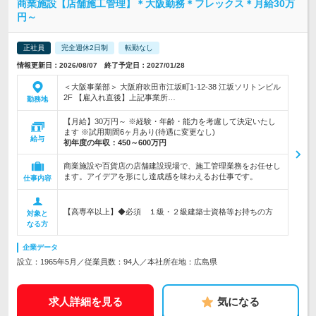
商業施設【店舗施工管理】＊大阪勤務＊フレックス＊月給30万
円～
正社員
完全週休2日制
転勤なし
情報更新日：2026/08/07 終了予定日：2027/01/28
＜大阪事業部＞ 大阪府吹田市江坂町1-12-38 江坂ソリトンビル
2F 【雇入れ直後】上記事業所…
勤務地
【月給】30万円～ ※経験・年齢・能力を考慮して決定いたし
ます ※試用期間6ヶ月あり(待遇に変更なし)
給与
初年度の年収：
450～600万円
商業施設や百貨店の店舗建設現場で、施工管理業務をお任せし
ます。アイデアを形にし達成感を味わえるお仕事です。
仕事内容
【高専卒以上】◆必須 １級・２級建築士資格等お持ちの方
対象と
なる方
企業データ
設立：1965年5月／従業員数：94人／本社所在地：広島県
求人詳細を見る
気になる