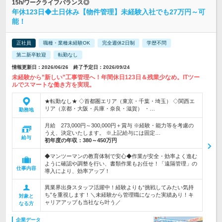
15h/ワークライフバランス◎
年休123日◆土日休み【物件管理】未経験入社でも27万円～可
能！
正社員
職種・業種未経験OK
完全週休2日制
学歴不問
第二新卒歓迎
転勤なし
情報更新日：2026/06/26 終了予定日：2026/09/24
未経験から”新しい”工事管理へ！年間休日123日＆残業少なめ。ITツー
ルでスマートな働き方を実現。
★転勤なし★ ◇首都圏エリア（東京・千葉・埼玉） ◇関西エ
リア（京都・大阪・兵庫・奈良・滋賀） ・…
勤務地
月給 273,000円～300,000円＋賞与 ※経験・能力等を考慮の
うえ、決定いたします。 ※上記給与には固定…
給与
初年度の年収：
380～450万円
◆マンツーマンの教育体制で安心◆作業が安全・効率よく進む
ように確認や調整を行い、書類作業もお任せ！「遠隔管理」の
仕事内容
導入により、効率アップ！
異業界出身スタッフ活躍中！経験よりも“挑戦してみたい気持
ち”を重視します！＼未経験から管理職になった実績あり！キ
対象と
ャリアアップも当社なら叶う／
なる方
企業データ