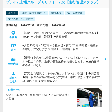
プライム上場グループ★リフォームの【進行管理スタッフ】
正社員
職種・業種未経験OK
学歴不問
第二新卒歓迎
女性のおしごと掲載中
情報更新日：2026/07/31 終了予定日：2026/10/01
【関西・東海・関東など各エリア／希望の勤務地で働ける★】
※UIターン歓迎 【関西】 ■兵庫 姫路…
勤務地
■月給23万円～33万円＋各種手当＋賞与年2回 ※年齢・経験を
考慮し、決定します ※建築士・建築施工管理…
給与
【現場は拠点から1時間前後のエリアのみ】個人宅のリフォー
ムを担当！作業・進捗の管理業務をお任せします。★屋内作業
仕事内容
のみ＆出張なし
【安定した環境でスキルを身につけたい方、歓迎！】◆要普免
◆施工管理の実務経験がある方(業種・年数不問) or 未経験の方
対象と
(35歳以下※)★定着率97.2％
なる方
企業データ
設立：1960年4月／従業員数：735人／本社所在地：
大阪府