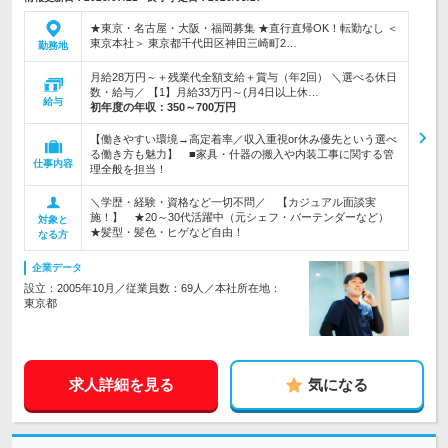
★東京・名古屋・大阪・福岡募集 ★直行直帰OK！転勤なし ＜
東京本社＞ 東京都千代田区神田三崎町2…
勤務地
月給28万円～＋残業代全額支給＋賞与（年2回） ＼選べる休日
数・給与／ 【1】月給33万円～(月4日以上休…
給与
初年度の年収：
350～700万円
【働きやすい環境→高定着率／収入重視or休み優先という選べ
る働き方も魅力】 ■家具・什器の搬入や内装工事に関する管
仕事内容
理全般を担当！
＼学歴・経験・資格など一切不問／ 【カジュアル面談実
施！】 ★20～30代活躍中（元シェフ・バーテンダーなど）
対象と
★髪型・髪色・ヒゲなど自由！
なる方
企業データ
設立：2005年10月／従業員数：69人／本社所在地：
東京都
求人詳細を見る
気になる