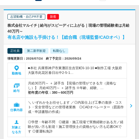
志望動機・自己PR不要
株式会社マルイチ | 給与がスピーディに上がる｜現場の管理経験者は月給
40万円～
有名店や施設も手掛ける！【総合職（現場監督/CADオペ）】
正社員
第二新卒歓迎
転勤なし
情報更新日：2026/07/24 終了予定日：2026/09/24
■本社 兵庫県神戸市東灘区住吉宮町6-10-10 ■制作工場 大阪府
大阪市此花区春日出中2-5-1…
勤務地
月給30万円～ ＋ 諸手当 【現場の管理ができる方（資格な
し）】 月給40万円～ ＋ 諸手当 ※年齢、経験、…
給与
初年度の年収：
380～600万円
＼ いずれかをお任せします ／◎内装仕上げ工事の進捗・コス
ト・安全管理などの管理者業務 ◎CADオペレーター（図面作
仕事内容
成・申請書類の作成）
◎学歴・年齢不問 ◎建築・施工現場で実務経験がある方／経
験が浅い方も歓迎！施工管理技士の資格がない方も応募OKで
対象と
す ◎要運転免許
なる方