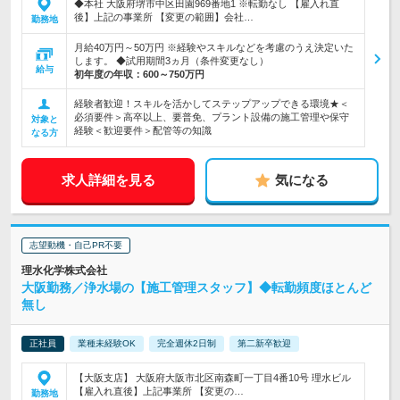
◆本社 大阪府堺市中区田園969番地1 ※転勤なし 【雇入れ直
後】上記の事業所 【変更の範囲】会社…
勤務地
月給40万円～50万円 ※経験やスキルなどを考慮のうえ決定いた
します。 ◆試用期間3ヵ月（条件変更なし）
給与
初年度の年収：
600～750万円
経験者歓迎！スキルを活かしてステップアップできる環境★＜
必須要件＞高卒以上、要普免、プラント設備の施工管理や保守
対象と
経験＜歓迎要件＞配管等の知識
なる方
求人詳細を見る
気になる
志望動機・自己PR不要
理水化学株式会社
大阪勤務／浄水場の【施工管理スタッフ】◆転勤頻度ほとんど
無し
正社員
業種未経験OK
完全週休2日制
第二新卒歓迎
【大阪支店】 大阪府大阪市北区南森町一丁目4番10号 理水ビル
【雇入れ直後】上記事業所 【変更の…
勤務地