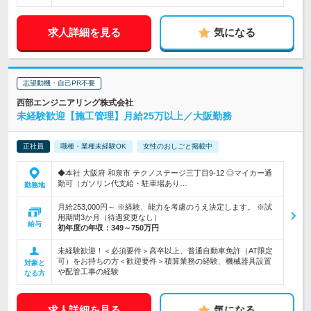
求人詳細を見る
気になる
志望動機・自己PR不要
西部エンジニアリング株式会社
未経験歓迎【施工管理】月給25万以上／大阪勤務
正社員
職種・業種未経験OK
女性のおしごと掲載中
◆本社 大阪府 和泉市 テクノステージ三丁目9-12 ◎マイカー通
勤可（ガソリン代支給・駐車場あり…
勤務地
月給253,000円～ ※経験、能力を考慮のうえ決定します。 ※試
用期間3か月（待遇変更なし）
給与
初年度の年収：
349～750万円
未経験歓迎！＜必須要件＞高卒以上、普通自動車免許（AT限定
可）をお持ちの方＜歓迎要件＞積算業務の経験、機械器具設置
対象と
や配管工事の経験
なる方
求人詳細を見る
気になる