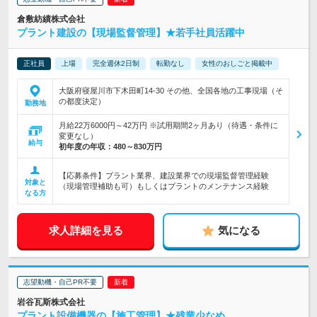
倉敷紡績株式会社
プラント建設の【現場監督管理】★若手社員活躍中
正社員
上場
完全週休2日制
転勤なし
女性のおしごと掲載中
大阪府寝屋川市下木田町14-30 その他、全国各地の工事現場（そ
の都度決定）
勤務地
月給22万6000円～42万円 ※試用期間2ヶ月あり（待遇・条件に
変更なし）
給与
初年度の年収：
480～830万円
【応募条件】プラント業界、建設業界での現場監督管理経験
対象と
（現場管理補助も可）もしくはプラントのメンテナンス経験
なる方
求人詳細を見る
気になる
志望動機・自己PR不要
岩谷瓦斯株式会社
プラント設備機器の【施工管理】★残業少なめ