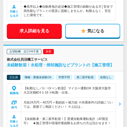
◆高卒以上◆自動車免許必須◆施工管理の経験がある方│安全で
高性能なプラントの普及に貢献しませんか。転勤もなく、安定
対象と
した環境です。
なる方
求人詳細を見る
気になる
志望動機・自己PR不要
株式会社貝沼機工サービス
未経験歓迎！水処理・焼却施設などプラントの【施工管理】
正社員
職種・業種未経験OK
学歴不問
第二新卒歓迎
転勤なし
【転勤なし／U・Iターン歓迎】 マイカー通勤OK 大阪府大阪市
大正区鶴町4-1-19 ※転勤・出張…
勤務地
月給24万円～40万円 + 勤続給 + 能力給 ※待遇条件の詳細につい
ては、面接でご相談ください！ ※上記は…
給与
【未経験者・第二新卒歓迎！】普通自動車運転免許（AT限定
対象と
可） ★施工管理や現場作業経験をお持ちの方は活かせます！
なる方