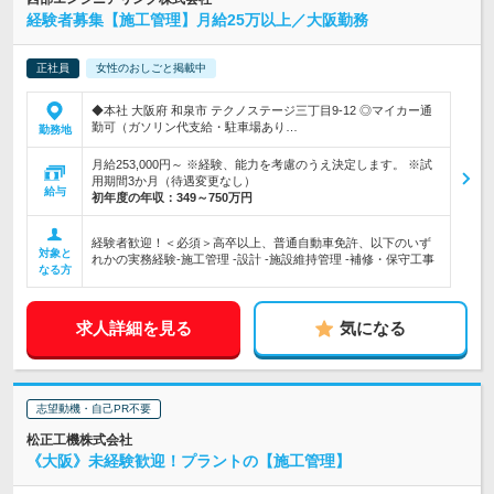
経験者募集【施工管理】月給25万以上／大阪勤務
正社員
女性のおしごと掲載中
◆本社 大阪府 和泉市 テクノステージ三丁目9-12 ◎マイカー通
勤可（ガソリン代支給・駐車場あり…
勤務地
月給253,000円～ ※経験、能力を考慮のうえ決定します。 ※試
用期間3か月（待遇変更なし）
給与
初年度の年収：
349～750万円
経験者歓迎！＜必須＞高卒以上、普通自動車免許、以下のいず
対象と
れかの実務経験‐施工管理 ‐設計 ‐施設維持管理 ‐補修・保守工事
なる方
求人詳細を見る
気になる
志望動機・自己PR不要
松正工機株式会社
《大阪》未経験歓迎！プラントの【施工管理】