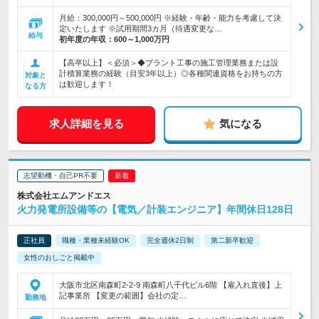
月給：300,000円～500,000円 ※経験・年齢・能力を考慮して決
定いたします ※試用期間3カ月（待遇変更な…
給与
初年度の年収：
600～1,000万円
【高卒以上】＜必須＞◆プラント工事の施工管理業務または設
計積算業務の経験（目安3年以上）◎各種関連資格をお持ちの方
対象と
は歓迎します！
なる方
求人詳細を見る
気になる
志望動機・自己PR不要
株式会社エムアンドエス
火力発電所設備等の【電気／計装エンジニア】年間休日128日
正社員
職種・業種未経験OK
完全週休2日制
第二新卒歓迎
女性のおしごと掲載中
大阪市北区南森町2-2-9 南森町八千代ビル6階 【雇入れ直後】上
記事業所 【変更の範囲】会社の定…
勤務地