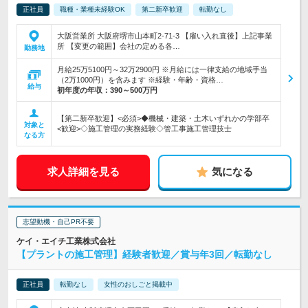
正社員
職種・業種未経験OK
第二新卒歓迎
転勤なし
大阪営業所 大阪府堺市山本町2-71-3 【雇い入れ直後】上記事業
所 【変更の範囲】会社の定める各…
勤務地
月給25万5100円～32万2900円 ※月給には一律支給の地域手当
（2万1000円）を含みます ※経験・年齢・資格…
給与
初年度の年収：
390～500万円
【第二新卒歓迎】<必須>◆機械・建築・土木いずれかの学部卒
対象と
<歓迎>◇施工管理の実務経験◇管工事施工管理技士
なる方
求人詳細を見る
気になる
志望動機・自己PR不要
ケイ・エイチ工業株式会社
【プラントの施工管理】経験者歓迎／賞与年3回／転勤なし
正社員
転勤なし
女性のおしごと掲載中