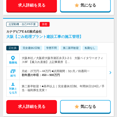
求人詳細を見る
気になる
志望動機・自己PR不要
カナデビアE＆E株式会社
大阪【ごみ処理プラント建設工事の施工管理】
正社員
完全週休2日制
学歴不問
第二新卒歓迎
転勤なし
大阪本社／大阪府大阪市港区弁天1-2-1 大阪ベイタワーオフィ
ス8F 【雇入れ直後】上記事業所 【…
勤務地
月給：27万円～44万円 ■試用期間：3か月／待遇同一
初年度の年収：
450～900万円
給与
第二新卒歓迎！■高卒以上｜完全週休2日制、年間休日124日／手
対象と
当・福利厚生充実！
なる方
求人詳細を見る
気になる