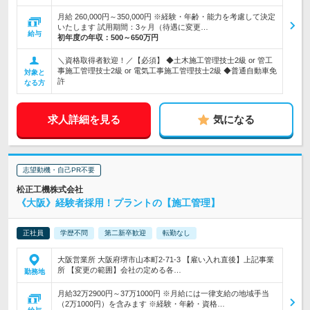
月給 260,000円～350,000円 ※経験・年齢・能力を考慮して決定
いたします 試用期間：3ヶ月（待遇に変更…
給与
初年度の年収：
500～650万円
＼資格取得者歓迎！／【必須】 ◆土木施工管理技士2級 or 管工
事施工管理技士2級 or 電気工事施工管理技士2級 ◆普通自動車免
対象と
許
なる方
求人詳細を見る
気になる
志望動機・自己PR不要
松正工機株式会社
《大阪》経験者採用！プラントの【施工管理】
正社員
学歴不問
第二新卒歓迎
転勤なし
大阪営業所 大阪府堺市山本町2-71-3 【雇い入れ直後】上記事業
所 【変更の範囲】会社の定める各…
勤務地
月給32万2900円～37万1000円 ※月給には一律支給の地域手当
（2万1000円）を含みます ※経験・年齢・資格…