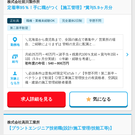
株式会社前川製作所
定着率95％！手に職がつく【施工管理】*賞与5.9ヶ月分
正社員
職種・業種未経験OK
完全週休2日制
学歴不問
第二新卒歓迎
＼北海道から鹿児島まで、全国の拠点で募集中／ 営業所の場
合、ご経験によりまずは 管轄の支店に配属と…
勤務地
月給25万円～40万円＋諸手当＋残業代100％支給＋賞与年2回＋
1回（5.9ヶ月分実績） ☆年齢・経験を考慮し…
給与
初年度の年収：
540～800万円
＼必須条件は普免(AT限定可)のみ！／【学歴不問！第二新卒～
ベテランまで歓迎】◎管工事施工管理技士の有資格者、空調設
対象と
備・建築の施工管理経験者優遇
なる方
求人詳細を見る
気になる
株式会社高田工業所
【プラントエンジニア技術職(設計/施工管理/技能工等)】