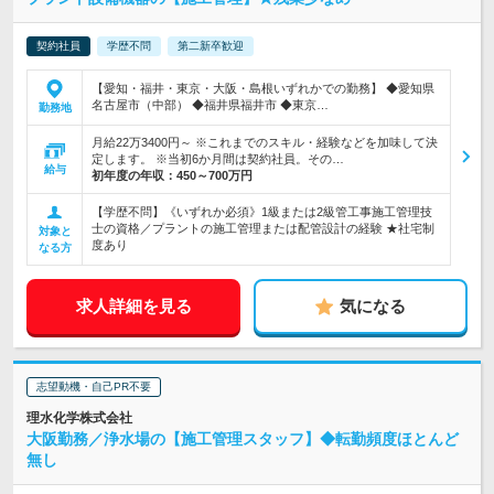
契約社員
学歴不問
第二新卒歓迎
【愛知・福井・東京・大阪・島根いずれかでの勤務】 ◆愛知県
名古屋市（中部） ◆福井県福井市 ◆東京…
勤務地
月給22万3400円～ ※これまでのスキル・経験などを加味して決
定します。 ※当初6か月間は契約社員。その…
給与
初年度の年収：
450～700万円
【学歴不問】《いずれか必須》1級または2級管工事施工管理技
士の資格／プラントの施工管理または配管設計の経験 ★社宅制
対象と
度あり
なる方
求人詳細を見る
気になる
志望動機・自己PR不要
理水化学株式会社
大阪勤務／浄水場の【施工管理スタッフ】◆転勤頻度ほとんど
無し