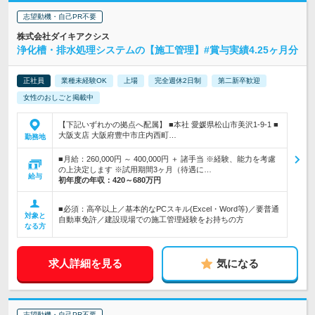
志望動機・自己PR不要
株式会社ダイキアクシス
浄化槽・排水処理システムの【施工管理】#賞与実績4.25ヶ月分
正社員
業種未経験OK
上場
完全週休2日制
第二新卒歓迎
女性のおしごと掲載中
【下記いずれかの拠点へ配属】 ■本社 愛媛県松山市美沢1-9-1 ■
大阪支店 大阪府豊中市庄内西町…
勤務地
■月給：260,000円 ～ 400,000円 ＋ 諸手当 ※経験、能力を考慮
の上決定します ※試用期間3ヶ月（待遇に…
給与
初年度の年収：
420～680万円
■必須：高卒以上／基本的なPCスキル(Excel・Word等)／要普通
対象と
自動車免許／建設現場での施工管理経験をお持ちの方
なる方
求人詳細を見る
気になる
志望動機・自己PR不要