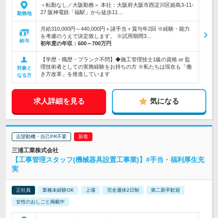
＜転勤なし／大阪勤務＞ 本社：大阪府大阪市西淀川区姫島3-11-
27 阪神電鉄「福駅」から徒歩11…
勤務地
月給310,000円～440,000円＋諸手当＋賞与年2回 ※経験・能力
を考慮のうえで決定致します。 ※試用期間3…
給与
初年度の年収：
600～700万円
【学歴・職歴・ブランク不問】◆施工管理技士1級の資格 or 監
理技術者としての実務経験をお持ちの方 ※私たちは現在も「働
対象と
き方改革」を推進しています
なる方
求人詳細を見る
気になる
志望動機・自己PR不要
三浦工業株式会社
【工事管理スタッフ(機械器具設置工事業)】#手当・福利厚生充
実
正社員
業種未経験OK
上場
完全週休2日制
第二新卒歓迎
女性のおしごと掲載中