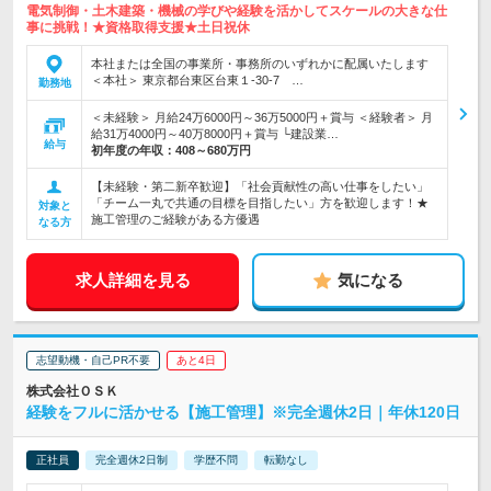
電気制御・土木建築・機械の学びや経験を活かしてスケールの大きな仕
事に挑戦！★資格取得支援★土日祝休
本社または全国の事業所・事務所のいずれかに配属いたします
＜本社＞ 東京都台東区台東１-30-7 …
勤務地
＜未経験＞ 月給24万6000円～36万5000円＋賞与 ＜経験者＞ 月
給31万4000円～40万8000円＋賞与 └建設業…
給与
初年度の年収：
408～680万円
【未経験・第二新卒歓迎】「社会貢献性の高い仕事をしたい」
「チーム一丸で共通の目標を目指したい」方を歓迎します！★
対象と
施工管理のご経験がある方優遇
なる方
求人詳細を見る
気になる
志望動機・自己PR不要
あと4日
株式会社ＯＳＫ
経験をフルに活かせる【施工管理】※完全週休2日｜年休120日
正社員
完全週休2日制
学歴不問
転勤なし