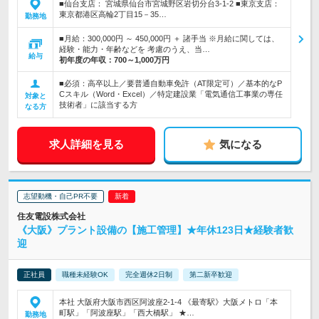
■仙台支店： 宮城県仙台市宮城野区岩切分台3-1-2 ■東京支店：
東京都港区高輪2丁目15－35…
勤務地
■月給：300,000円 ～ 450,000円 ＋ 諸手当 ※月給に関しては、
経験・能力・年齢などを 考慮のうえ、当…
給与
初年度の年収：
700～1,000万円
■必須：高卒以上／要普通自動車免許（AT限定可）／基本的なP
Cスキル（Word・Excel）／特定建設業「電気通信工事業の専任
対象と
技術者」に該当する方
なる方
求人詳細を見る
気になる
志望動機・自己PR不要
住友電設株式会社
《大阪》プラント設備の【施工管理】★年休123日★経験者歓
迎
正社員
職種未経験OK
完全週休2日制
第二新卒歓迎
本社 大阪府大阪市西区阿波座2-1-4 《最寄駅》大阪メトロ「本
町駅」「阿波座駅」「西大橋駅」 ★…
勤務地