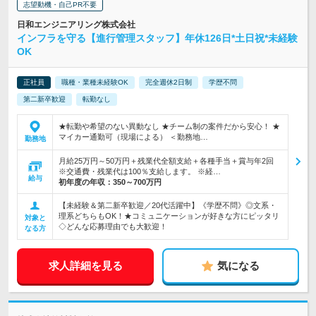
志望動機・自己PR不要
日和エンジニアリング株式会社
インフラを守る【進行管理スタッフ】年休126日*土日祝*未経験
OK
正社員
職種・業種未経験OK
完全週休2日制
学歴不問
第二新卒歓迎
転勤なし
★転勤や希望のない異動なし ★チーム制の案件だから安心！ ★
マイカー通勤可（現場による） ＜勤務地…
勤務地
月給25万円～50万円＋残業代全額支給＋各種手当＋賞与年2回
※交通費・残業代は100％支給します。 ※経…
給与
初年度の年収：
350～700万円
【未経験＆第二新卒歓迎／20代活躍中】《学歴不問》◎文系・
理系どちらもOK！★コミュニケーションが好きな方にピッタリ
対象と
◇どんな応募理由でも大歓迎！
なる方
求人詳細を見る
気になる