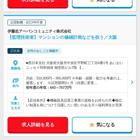
志望動機・自己PR不要
伊藤忠アーバンコミュニティ株式会社
【監理技術者】マンションの修繕計画などを担う／大阪
正社員
女性のおしごと掲載中
■西日本支社 大阪府大阪市中央区平野町三丁目6番1号 あいおい
ニッセイ同和損保 御堂筋ビル7階 【…
勤務地
月給：310,000円～365,000円 ※年齢・経験・能力を考慮の上、
優遇します。 ※試用期間3ヶ月（待遇に変更…
給与
初年度の年収：
643～757万円
【必須条件】◆機械器具設置工事業の資格をお持ちの方◆幅広
対象と
い知識を身につけて活躍したい想いのある方☆福利厚生が充実
なる方
求人詳細を見る
気になる