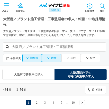
関西版
メニュー
会員登録
閲覧履歴
検索
大阪府／プラント施工管理・工事監理者の求人・転職・中途採用情
報
大阪府／プラント施工管理・工事監理者の転職・求人一覧ページです。マイナビ転職
では大阪市、堺市、岸和田市などからもあなたにぴったりの求人を探せます。
大阪府／プラント施工管理・工事監理者
勤務地
職種
年収
特徴
条件変更
大阪府
以外でも
大阪府
で募集中の求人
同時に募集中の求人
464
1
50
件中
-
件
並び替え
1
2
3
4
5
10
…