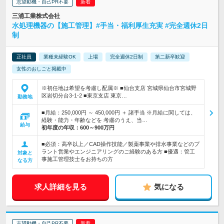
志望動機・自己PR不要
三浦工業株式会社
水処理機器の【施工管理】#手当・福利厚生充実 #完全週休2日
制
正社員
業種未経験OK
上場
完全週休2日制
第二新卒歓迎
女性のおしごと掲載中
※初任地は希望を考慮し配属※ ■仙台支店 宮城県仙台市宮城野
区岩切分台3-1-2 ■東京支店 東京…
勤務地
■月給：250,000円 ～ 450,000円 ＋ 諸手当 ※月給に関しては、
経験・能力・年齢などを 考慮のうえ、当…
給与
初年度の年収：
600～900万円
■必須：高卒以上／CAD操作技能／製薬事業や排水事業などのプ
ラント営業やエンジニアリングのご経験のある方 ■優遇：管工
対象と
事施工管理技士をお持ちの方
なる方
求人詳細を見る
気になる
志望動機・自己PR不要