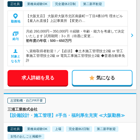
正社員
業種未経験OK
完全週休2日制
第二新卒歓迎
【大阪支店】 大阪府大阪市北区南森町一丁目4番10号 理水ビル
【雇入れ直後】上記事業所 【変更の…
勤務地
月給 260,000円～350,000円 ※経験・年齢・能力を考慮して決定
いたします 試用期間：3ヶ月（待遇に変更…
給与
初年度の年収：
500～650万円
＼資格取得者歓迎！／【必須】 ◆土木施工管理技士2級 or 管工
事施工管理技士2級 or 電気工事施工管理技士2級 ◆普通自動車免
対象と
許
なる方
求人詳細を見る
気になる
志望動機・自己PR不要
三浦工業株式会社
【設備設計・施工管理】#手当・福利厚生充実 ≪大阪勤務≫
正社員
業種未経験OK
上場
完全週休2日制
第二新卒歓迎
女性のおしごと掲載中