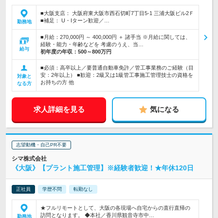
■大阪支店： 大阪府東大阪市西石切町7丁目5-1 三浦大阪ビル2Ｆ
■補足： U・Iターン歓迎／…
勤務地
■月給：270,000円 ～ 400,000円 ＋ 諸手当 ※月給に関しては、
経験・能力・年齢などを 考慮のうえ、当…
給与
初年度の年収：
500～800万円
■必須：高卒以上／要普通自動車免許／管工事業務のご経験（目
安：2年以上） ■歓迎：2級又は1級管工事施工管理技士の資格を
対象と
お持ちの方 他
なる方
求人詳細を見る
気になる
志望動機・自己PR不要
シマ株式会社
《大阪》【プラント施工管理】※経験者歓迎！★年休120日
正社員
学歴不問
転勤なし
★フルリモートとして、大阪の各現場へ自宅からの直行直帰の
訪問となります。 ◆本社／香川県観音寺市中…
勤務地