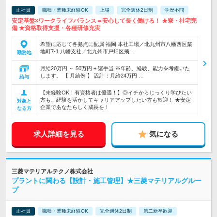
正社員
職種・業種未経験OK
上場
完全週休2日制
学歴不問
安定基盤×ワークライフバランス＝安心して長く働ける！ ★寮・社宅完
備 ★資格取得支援・各種研修充実
希望に応じて各拠点に配属 福岡 本社工場／北九州市八幡西区築
地町7-1 八幡支社／北九州市戸畑区飛…
勤務地
月給20万円 ～ 50万円 + 諸手当 ※年齢、経験、能力を考慮いた
します。 【 月給例 】 設計：月給24万円 …
給与
【未経験OK！有資格者は優遇！】◎イチからじっくり学びたい
方も、経験を活かしてキャリアアップしたい方も歓迎！ ★安定
対象と
企業であなたらしく成長を！
なる方
求人詳細を見る
気になる
三菱マテリアルテクノ株式会社
プラントに関わる【設計・施工管理】★三菱マテリアルグルー
プ
正社員
職種・業種未経験OK
完全週休2日制
第二新卒歓迎