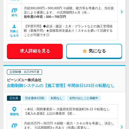
月給300,000円～500,000円 ※経験、能力等を考慮の上、当社規
定により優遇します。 ※試用期間3ヵ月（待…
給与
初年度の年収：
500～700万円
【学歴不問】◆必須：建設・土木・プラントなどの施工管理経
験（業種不問）★資格取得支援あり！スキルを磨いて活躍する
対象と
ことが可能です◎
なる方
求人詳細を見る
気になる
志望動機・自己PR不要
ビーンズユー株式会社
自動制御システムの【施工管理】年間休日123日☆転勤なし
正社員
完全週休2日制
転勤なし
女性のおしごと掲載中
＜本社・関西事業所＞ 大阪府吹田市穂波町26-13 ※転勤なし
【雇入れ直後】上記の事業所 【変…
勤務地
月給25万円～35万円 ※経験・能力・スキル等を考慮し、決定し
ます。 ※試用期間3ヶ月あり（待遇に変更な…