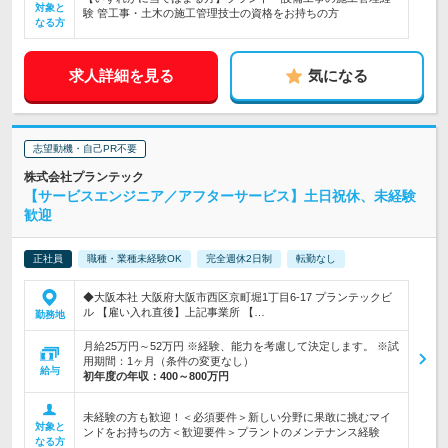
対象と
験 管工事・土木の施工管理技士の資格をお持ちの方
なる方
求人詳細を見る
気になる
志望動機・自己PR不要
株式会社プランテック
【サービスエンジニア／アフターサービス】土日祝休、未経験
歓迎
正社員
職種・業種未経験OK
完全週休2日制
転勤なし
◆大阪本社 大阪府大阪市西区京町堀1丁目6-17 プランテックビ
ル 【雇い入れ直後】上記事業所 【…
勤務地
月給25万円～52万円 ※経験、能力を考慮して決定します。 ※試
用期間：1ヶ月（条件の変更なし）
給与
初年度の年収：
400～800万円
未経験の方も歓迎！＜必須要件＞新しい分野に果敢に挑むマイ
対象と
ンドをお持ちの方＜歓迎要件＞プラントのメンテナンス経験
なる方