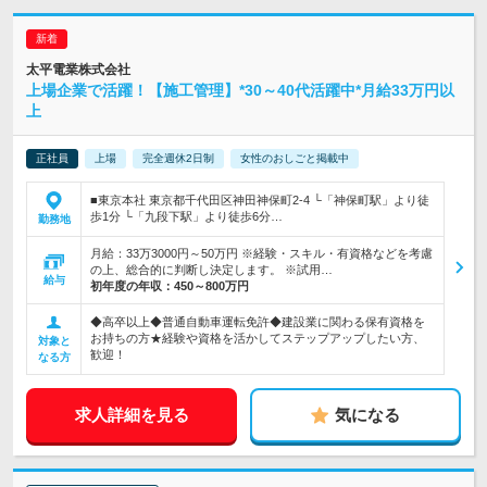
太平電業株式会社
上場企業で活躍！【施工管理】*30～40代活躍中*月給33万円以
上
正社員
上場
完全週休2日制
女性のおしごと掲載中
■東京本社 東京都千代田区神田神保町2-4 └「神保町駅」より徒
歩1分 └「九段下駅」より徒歩6分…
勤務地
月給：33万3000円～50万円 ※経験・スキル・有資格などを考慮
の上、総合的に判断し決定します。 ※試用…
給与
初年度の年収：
450～800万円
◆高卒以上◆普通自動車運転免許◆建設業に関わる保有資格を
お持ちの方★経験や資格を活かしてステップアップしたい方、
対象と
歓迎！
なる方
求人詳細を見る
気になる