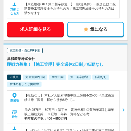
【未経験者OK！第二新卒歓迎！】《歓迎条件》一級または二級
建築施工管理技士をお持ちの方／施工管理経験をお持ちの方は
対象と
活かせます
なる方
求人詳細を見る
気になる
志望動機・自己PR不要
昌和産業株式会社
即戦力募集！【施工管理】完全週休2日制／転勤なし
正社員
完全週休2日制
学歴不問
第二新卒歓迎
転勤なし
女性のおしごと掲載中
【転勤なし】 本社／大阪府堺市中区土師町4-25-30 ⇒泉北高速
鉄道線「深井」駅から徒歩8分 【…
勤務地
月給 25万円～50万円＋諸手当＋賞与年3回 ◎賞与年3回を10年
以上継続支給！ ※経験・年齢・資格などを考…
給与
初年度の年収：
400～850万円
【いずれかに当てはまる方】プラント・設備工事の施工管理経