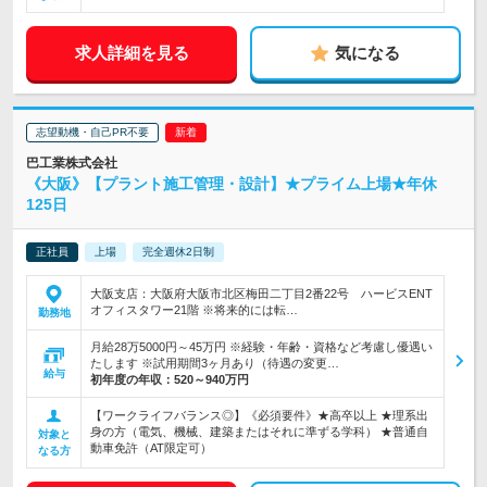
求人詳細を見る
気になる
志望動機・自己PR不要
巴工業株式会社
《大阪》【プラント施工管理・設計】★プライム上場★年休
125日
正社員
上場
完全週休2日制
大阪支店：大阪府大阪市北区梅田二丁目2番22号 ハービスENT
オフィスタワー21階 ※将来的には転…
勤務地
月給28万5000円～45万円 ※経験・年齢・資格など考慮し優遇い
たします ※試用期間3ヶ月あり（待遇の変更…
給与
初年度の年収：
520～940万円
【ワークライフバランス◎】《必須要件》★高卒以上 ★理系出
身の方（電気、機械、建築またはそれに準ずる学科） ★普通自
対象と
動車免許（AT限定可）
なる方