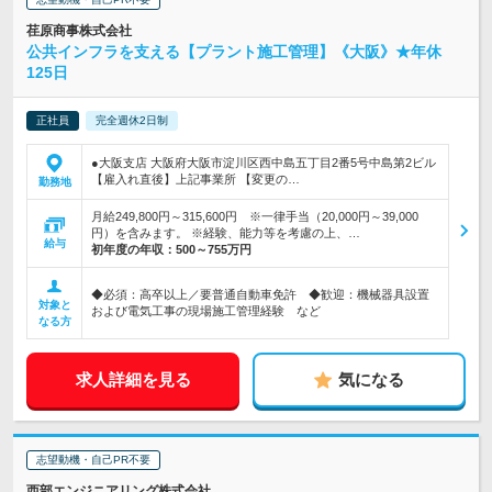
荏原商事株式会社
公共インフラを支える【プラント施工管理】《大阪》★年休
125日
正社員
完全週休2日制
●大阪支店 大阪府大阪市淀川区西中島五丁目2番5号中島第2ビル
【雇入れ直後】上記事業所 【変更の…
勤務地
月給249,800円～315,600円 ※一律手当（20,000円～39,000
円）を含みます。 ※経験、能力等を考慮の上、…
給与
初年度の年収：
500～755万円
◆必須：高卒以上／要普通自動車免許 ◆歓迎：機械器具設置
対象と
および電気工事の現場施工管理経験 など
なる方
求人詳細を見る
気になる
志望動機・自己PR不要
西部エンジニアリング株式会社