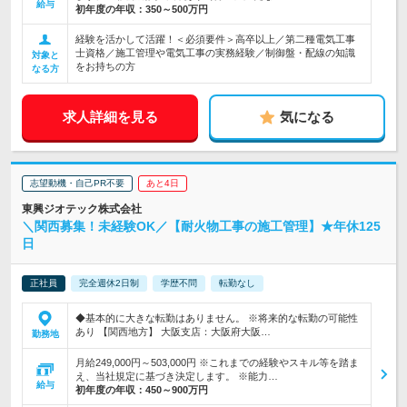
給与
初年度の年収：
350～500万円
経験を活かして活躍！＜必須要件＞高卒以上／第二種電気工事
士資格／施工管理や電気工事の実務経験／制御盤・配線の知識
対象と
をお持ちの方
なる方
求人詳細を見る
気になる
志望動機・自己PR不要
あと4日
東興ジオテック株式会社
＼関西募集！未経験OK／【耐火物工事の施工管理】★年休125
日
正社員
完全週休2日制
学歴不問
転勤なし
◆基本的に大きな転勤はありません。 ※将来的な転勤の可能性
あり 【関西地方】 大阪支店：大阪府大阪…
勤務地
月給249,000円～503,000円 ※これまでの経験やスキル等を踏ま
え、当社規定に基づき決定します。 ※能力…
給与
初年度の年収：
450～900万円