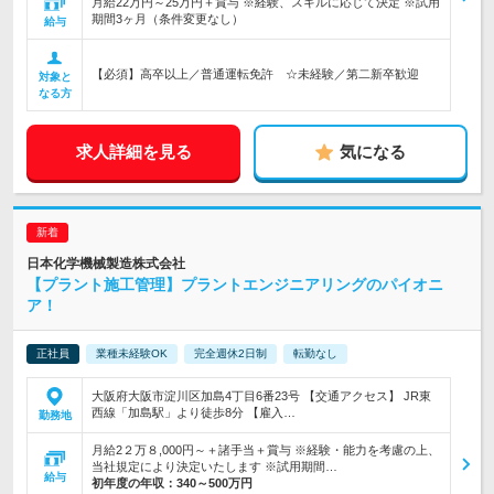
月給22万円～25万円＋賞与 ※経験、スキルに応じて決定 ※試用
期間3ヶ月（条件変更なし）
給与
【必須】高卒以上／普通運転免許 ☆未経験／第二新卒歓迎
対象と
なる方
求人詳細を見る
気になる
日本化学機械製造株式会社
【プラント施工管理】プラントエンジニアリングのパイオニ
ア！
正社員
業種未経験OK
完全週休2日制
転勤なし
大阪府大阪市淀川区加島4丁目6番23号 【交通アクセス】 JR東
西線「加島駅」より徒歩8分 【雇入…
勤務地
月給2２万８,000円～＋諸手当＋賞与 ※経験・能力を考慮の上、
当社規定により決定いたします ※試用期間…
給与
初年度の年収：
340～500万円