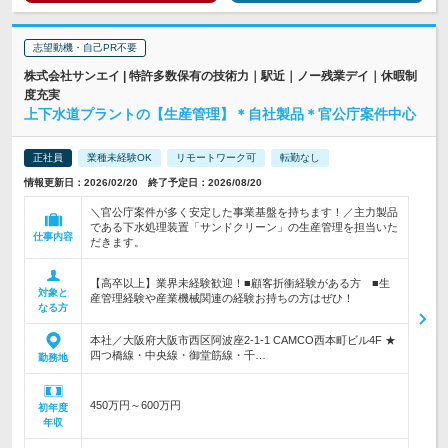
志望動機・自己PR不要
株式会社サンエイ | 特許多数保有の技術力｜駅近｜ノー残業デイ｜休暇制
度充実
上下水道プラントの【生産管理】＊自社製品＊官公庁案件中心
正社員
業種未経験OK
リモートワーク可
転勤なし
情報更新日：2026/02/20 終了予定日：2026/08/20
＼官公庁案件が多く安定した事業基盤を持ちます！／主力製品
である下水処理装置「サンドクリーン」の生産管理を担当いた
仕事内容
だきます。
【高卒以上】業界未経験歓迎！■顧客折衝経験がある方 ■生
対象と
産管理経験や産業機械関連の経験お持ちの方はぜひ！
なる方
本社／大阪府大阪市西区阿波座2-1-1 CAMCO西本町ビル4F ★
四つ橋線・中央線・御堂筋線・千…
勤務地
450万円～600万円
初年度
年収