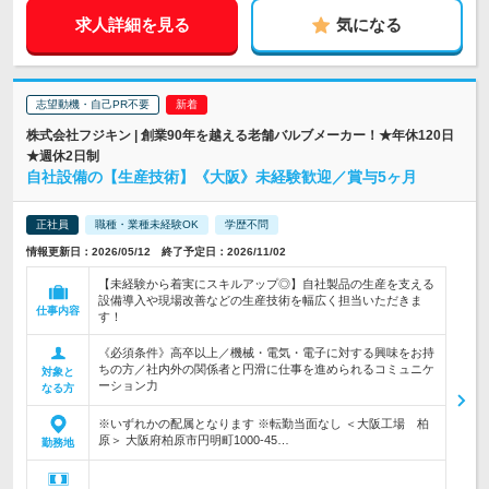
求人詳細を見る
気になる
志望動機・自己PR不要
株式会社フジキン | 創業90年を越える老舗バルブメーカー！★年休120日
★週休2日制
自社設備の【生産技術】《大阪》未経験歓迎／賞与5ヶ月
正社員
職種・業種未経験OK
学歴不問
情報更新日：2026/05/12 終了予定日：2026/11/02
【未経験から着実にスキルアップ◎】自社製品の生産を支える
設備導入や現場改善などの生産技術を幅広く担当いただきま
仕事内容
す！
《必須条件》高卒以上／機械・電気・電子に対する興味をお持
ちの方／社内外の関係者と円滑に仕事を進められるコミュニケ
対象と
ーション力
なる方
※いずれかの配属となります ※転勤当面なし ＜大阪工場 柏
原＞ 大阪府柏原市円明町1000-45…
勤務地