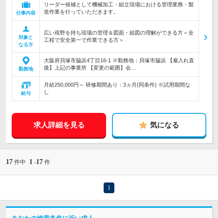
リーダー候補として機械加工・組立現場における管理業務・製
造作業を行っていただきます。
仕事内容
広い視野を持ち現場の管理＆図面・組図の理解ができる方＜全
対象と
工程で安全第一で作業できる方＞
なる方
大阪府貝塚市脇浜4丁目16-1 ※勤務地：貝塚市脇浜 【雇入れ直
後】上記の事業所 【変更の範囲】会…
勤務地
月給250,000円～ 研修期間あり：3ヵ月(同条件) ※試用期間な
し
給与
求人詳細を見る
気になる
17
1
17
件中
-
件
1