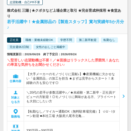
志望動機・自己PR不要
株式会社 三陽 | ★クボタなど上場企業と取引 ★完全育成枠採用 ★食堂あ
り
若手活躍中！★金属部品の【製造スタッフ】賞与実績年5か月分
♪
正社員
職種・業種未経験OK
学歴不問
第二新卒歓迎
転勤なし
完全週休2日制
女性のおしごと掲載中
情報更新日：2026/06/26 終了予定日：2026/09/24
＼堅苦しい志望動機は不要！／★面接はリラックスした雰囲気！あなた
の率直な気持ちをお聞かせください♪
【大手メーカーのモノづくりに貢献♪】◆産業機械に欠かせな
い「金属部品」の加工を担当 ★まずは見学からスタート！未
仕事内容
経験の方も安心です◎
＼20代の若手が多数活躍中♪／★未経験・第二新卒・正社員デ
ビューの方歓迎！◎モノづくりに興味がある方、プライベート
対象と
も大切にしたい方
なる方
【転勤なし／マイカー通勤OK（無料駐車場完備）】 ☆U・Iタ
ーン歓迎 ■本社工場 大阪府八尾市北亀…
勤務地
330万円～500万円