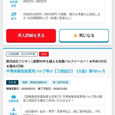
400万円～500万円
初年度
年収
月給220,000円～260,000円 ※経験、能力を考慮の上決定しま
す ※試用期間6ヶ月（待遇に変更なし）
給与
求人詳細を見る
気になる
志望動機・自己PR不要
株式会社フジキン | 創業90年を越える老舗バルブメーカー！★年休120日
★週休2日制
半導体製造装置用バルブ等の【工程設計】《大阪》賞与5ヶ月
正社員
職種・業種未経験OK
第二新卒歓迎
情報更新日：2026/05/12 終了予定日：2026/11/02
【資格取得支援制度も充実◎】半導体製造装置用バルブ等の製
造工程設計を幅広く担当いただきます！
仕事内容
《必須条件》短大・専門・高専卒以上（第二新卒歓迎）／PC
対象と