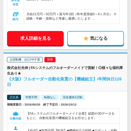
初年度
年収
月給21万円～50万円＋賞与年3回（昨年度実績5～6ヶ月分） ※
経験・年齢・資格など考慮し優遇いたします …
給与
求人詳細を見る
気になる
志望動機・自己PR不要
株式会社光伸 | FAシステムのフルオーダーメイドで貢献！◎様々な福利厚
生あり★
《大阪》フルオーダー自動化装置の【機械組立】/年間休日126
日
正社員
学歴不問
転勤なし
完全週休2日制
情報更新日：2026/06/30 終了予定日：2026/10/12
【FAシステムのフルオーダーメイド企業】組図や3Dデータを
もとに、自動化装置の機械組立をお任せします。
仕事内容
【必須】■学歴不問【歓迎】■機械組立の経験 ■ロボット・自動