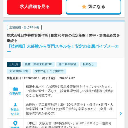
求人詳細を見る
気になる
志望動機・自己PR不要
株式会社日本特殊管製作所 | 創業70年超の安定基盤！黒字・無借金経営を
継続中
【技術職】未経験から専門スキルを！安定の金属パイプメーカ
ー
正社員
職種・業種未経験OK
第二新卒歓迎
転勤なし
完全週休2日制
女性のおしごと掲載中
情報更新日：2026/06/16 終了予定日：2026/12/07
精密金属パイプの製造や製品検査業務を担っていただきます。
ご自身の適性に応じて、設備修理や新しい機械の開発に挑戦す
仕事内容
ることも可能です。
未経験・第二新卒歓迎！20～30代活躍中！＜必須＞■専門・大
学卒業以上■工学部または理工学部を卒業された方（金属・機
対象と
械系の知識がある方）
なる方
【本社】 大阪府富田林市西条町2丁目3625 ※マイカー通勤可
※喜志駅・会社間の無料送迎バスあり…