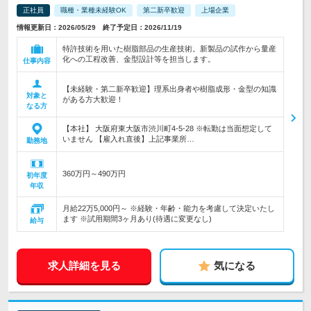
正社員
職種・業種未経験OK
第二新卒歓迎
上場企業
情報更新日：2026/05/29 終了予定日：2026/11/19
特許技術を用いた樹脂部品の生産技術。新製品の試作から量産
化への工程改善、金型設計等を担当します。
仕事内容
【未経験・第二新卒歓迎】理系出身者や樹脂成形・金型の知識
対象と
がある方大歓迎！
なる方
【本社】 大阪府東大阪市渋川町4-5-28 ※転勤は当面想定して
いません 【雇入れ直後】上記事業所…
勤務地
360万円～490万円
初年度
年収
月給22万5,000円～ ※経験・年齢・能力を考慮して決定いたし
ます ※試用期間3ヶ月あり(待遇に変更なし)
給与
求人詳細を見る
気になる