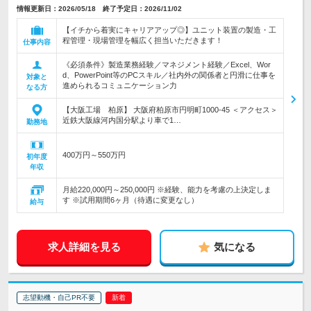
情報更新日：2026/05/18 終了予定日：2026/11/02
【イチから着実にキャリアアップ◎】ユニット装置の製造・工
程管理・現場管理を幅広く担当いただきます！
仕事内容
《必須条件》製造業務経験／マネジメント経験／Excel、Wor
d、PowerPoint等のPCスキル／社内外の関係者と円滑に仕事を
対象と
進められるコミュニケーション力
なる方
【大阪工場 柏原】 大阪府柏原市円明町1000-45 ＜アクセス＞
近鉄大阪線河内国分駅より車で1…
勤務地
400万円～550万円
初年度
年収
月給220,000円～250,000円 ※経験、能力を考慮の上決定しま
す ※試用期間6ヶ月（待遇に変更なし）
給与
求人詳細を見る
気になる
志望動機・自己PR不要