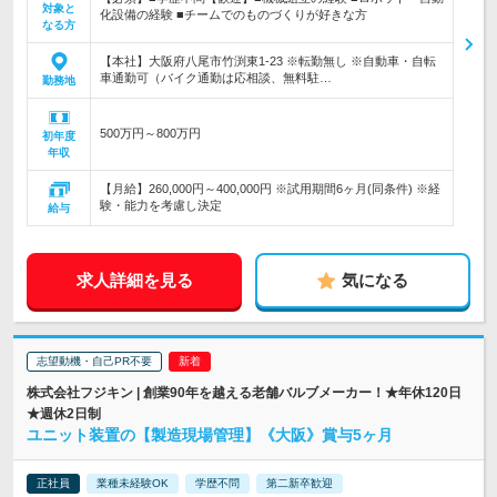
対象と
化設備の経験 ■チームでのものづくりが好きな方
なる方
【本社】大阪府八尾市竹渕東1-23 ※転勤無し ※自動車・自転
車通勤可（バイク通勤は応相談、無料駐…
勤務地
500万円～800万円
初年度
年収
【月給】260,000円～400,000円 ※試用期間6ヶ月(同条件) ※経
験・能力を考慮し決定
給与
求人詳細を見る
気になる
志望動機・自己PR不要
株式会社フジキン | 創業90年を越える老舗バルブメーカー！★年休120日
★週休2日制
ユニット装置の【製造現場管理】《大阪》賞与5ヶ月
正社員
業種未経験OK
学歴不問
第二新卒歓迎