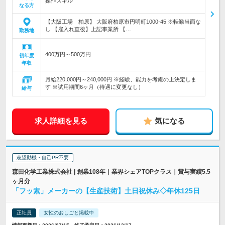
操作スキル
なる方
【大阪工場 柏原】 大阪府柏原市円明町1000-45 ※転勤当面な
し 【雇入れ直後】上記事業所 【…
勤務地
400万円～500万円
初年度
年収
月給220,000円～240,000円 ※経験、能力を考慮の上決定しま
す ※試用期間6ヶ月（待遇に変更なし）
給与
求人詳細を見る
気になる
志望動機・自己PR不要
森田化学工業株式会社 | 創業108年｜業界シェアTOPクラス｜賞与実績5.5
ヶ月分
「フッ素」メーカーの【生産技術】土日祝休み◇年休125日
正社員
女性のおしごと掲載中