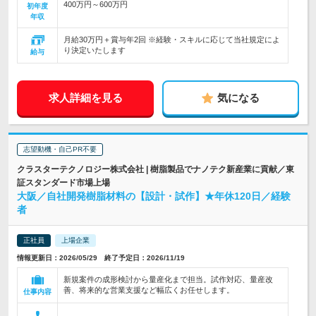
400万円～600万円
初年度
年収
月給30万円＋賞与年2回 ※経験・スキルに応じて当社規定によ
り決定いたします
給与
求人詳細を見る
気になる
志望動機・自己PR不要
クラスターテクノロジー株式会社 | 樹脂製品でナノテク新産業に貢献／東
証スタンダード市場上場
大阪／自社開発樹脂材料の【設計・試作】★年休120日／経験
者
正社員
上場企業
情報更新日：2026/05/29 終了予定日：2026/11/19
新規案件の成形検討から量産化まで担当。試作対応、量産改
善、将来的な営業支援など幅広くお任せします。
仕事内容