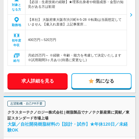
【必須：生産技術の経験】★理系出身者や樹脂成形・金型の知
対象と
見がある方は歓迎
なる方
【本社】 大阪府東大阪市渋川町4-5-28 ※転勤は当面想定して
いません 【雇入れ直後】上記事業所…
勤務地
400万円～520万円
初年度
年収
月給25万円～ ※経験・年齢・能力を考慮して決定いたします
※試用期間3ヶ月あり(待遇に変更なし)
給与
求人詳細を見る
気になる
志望動機・自己PR不要
クラスターテクノロジー株式会社 | 樹脂製品でナノテク新産業に貢献／東
証スタンダード市場上場
大阪／自社開発樹脂材料の【設計・試作】★年休120日／未経
験OK