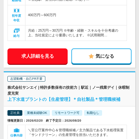
勤務地
400万円～600万円
初年度
年収
月給：25万円～30万円 ※年齢・経験・スキルを十分考慮の
上、当社規定により優遇いたします。 ※試用期間…
給与
求人詳細を見る
気になる
志望動機・自己PR不要
株式会社サンエイ | 特許多数保有の技術力｜駅近｜ノー残業デイ｜休暇制
度充実
上下水道プラントの【生産管理】＊自社製品＊管理職候補
正社員
業種未経験OK
リモートワーク可
転勤なし
情報更新日：2026/02/20 終了予定日：2026/08/20
＼官公庁案件中心＆管理職候補／主力製品である下水処理装置
「サンドクリーン」の生産管理を担当いただきます。
仕事内容