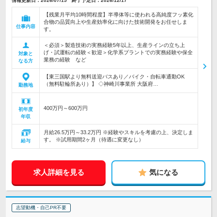
情報更新日：2026/07/15 終了予定日：2026/12/17
【残業月平均10時間程度】半導体等に使われる高純度フッ素化
合物の品質向上や生産効率化に向けた技術開発をお任せしま
仕事内容
す。
＜必須＞製造技術の実務経験5年以上、生産ラインの立ち上
げ・試運転の経験＜歓迎＞化学系プラントでの実務経験や保全
対象と
業務の経験 など
なる方
【東三国駅より無料送迎バスあり／バイク・自転車通勤OK
（無料駐輪所あり）】 ◇神崎川事業所 大阪府…
勤務地
400万円～600万円
初年度
年収
月給26.5万円～33.2万円 ※経験やスキルを考慮の上、決定しま
す。 ※試用期間2ヶ月（待遇に変更なし）
給与
求人詳細を見る
気になる
志望動機・自己PR不要