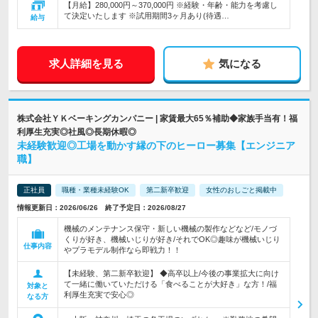
【月給】280,000円～370,000円 ※経験・年齢・能力を考慮し
て決定いたします ※試用期間3ヶ月あり(待遇…
給与
求人詳細を見る
気になる
株式会社ＹＫベーキングカンパニー | 家賃最大65％補助◆家族手当有！福
利厚生充実◎社風◎長期休暇◎
未経験歓迎◎工場を動かす縁の下のヒーロー募集【エンジニア
職】
正社員
職種・業種未経験OK
第二新卒歓迎
女性のおしごと掲載中
情報更新日：2026/06/26 終了予定日：2026/08/27
機械のメンテナンス保守・新しい機械の製作などなど/モノづ
くりが好き、機械いじりが好き/それでOK◎趣味が機械いじり
仕事内容
やプラモデル制作なら即戦力！！
【未経験、第二新卒歓迎】 ◆高卒以上/今後の事業拡大に向け
て一緒に働いていただける「食べることが大好き」な方！/福
対象と
利厚生充実で安心◎
なる方