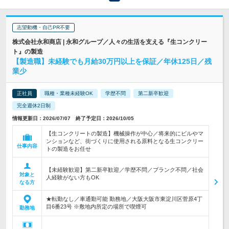
志望動機・自己PR不要
株式会社永和商店 | 永和グループ／人々の生活を支える『生コンクリー
ト』の製造
【製造職】未経験でも月給30万円以上を保証／年休125日／残
業少
正社員
職種・業種未経験OK
学歴不問
第二新卒歓迎
完全週休2日制
情報更新日：2026/07/07 終了予定日：2026/10/05
【生コンクリートの製造】機械操作が中心／将来的にビルやマ
ンションなど、街づくりに使用される原料となる生コンクリー
仕事内容
トの製造をお任せ
【未経験歓迎】第二新卒歓迎／学歴不問／ブランク不問／社会
対象と
人経験がない方もOK
なる方
★転勤なし／車通勤可能 勤務地／大阪大阪市東淀川区菅原4丁
目6番23号 ※敷地内所定の場所で喫煙可
勤務地