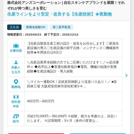
株式会社アンズコーポレーション | 自社スキンケアブランドを展開！それ
ぞれが持つ美しさを育む
生産ラインをより安定・改良する【生産技術】★夜勤無
正社員
業種未経験OK
第二新卒歓迎
情報更新日：2026/06/23 終了予定日：2026/12/14
【化粧品製造生産工程の設計・改良をお任せします】◇新規生
産設備の導入◇生産設備の保守点検・メンテナンス◇機械操作
仕事内容
指導★年間休日124日◎
＼化粧品業界未経験の方でもご応募いただけます！／≪必須要
件≫ ◆高卒以上◆普通自動車免許◆電気、機械の知識や実務
対象と
経験◆生産設備設計・導入経験
なる方
＼マイカー通勤OK！近鉄富田林駅より送迎バスあり！／ ■富
田林工場 大阪府富田林市若松町東3-4-…
勤務地
450万円～600万円
初年度
年収
月給270,000円～350,000円 ※経験、能力を考慮の上、決定い
たします。 ※試用期間：3ケ月（条件の変更な…
給与