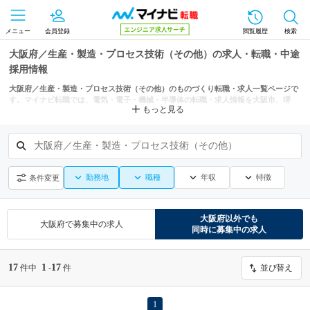
メニュー
会員登録
閲覧履歴
検索
大阪府／生産・製造・プロセス技術（その他）の求人・転職・中途
採用情報
大阪府／生産・製造・プロセス技術（その他）のものづくり転職・求人一覧ページで
す。マイナビ転職では、電気・電子・機械・半導体の転職・求人情報を大阪市、堺
もっと見る
市、岸和田市などの条件からも探せます。
大阪府／生産・製造・プロセス技術（その他）
勤務地
職種
年収
特徴
条件変更
大阪府
以外でも
大阪府
で募集中の求人
同時に募集中の求人
17
1
17
件中
-
件
並び替え
1