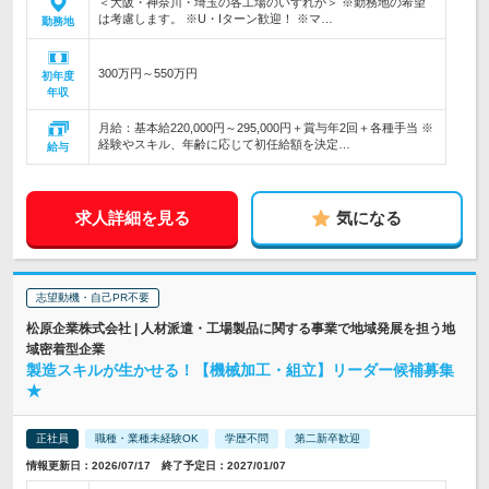
＜大阪・神奈川・埼玉の各工場のいずれか＞ ※勤務地の希望
は考慮します。 ※U・Iターン歓迎！ ※マ…
勤務地
300万円～550万円
初年度
年収
月給：基本給220,000円～295,000円＋賞与年2回＋各種手当 ※
経験やスキル、年齢に応じて初任給額を決定…
給与
求人詳細を見る
気になる
志望動機・自己PR不要
松原企業株式会社 | 人材派遣・工場製品に関する事業で地域発展を担う地
域密着型企業
製造スキルが生かせる！【機械加工・組立】リーダー候補募集
★
正社員
職種・業種未経験OK
学歴不問
第二新卒歓迎
情報更新日：2026/07/17 終了予定日：2027/01/07