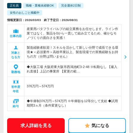
正社員
職種・業種未経験OK
完全週休2日制
女性のおしごと掲載中
情報更新日：2026/03/03 終了予定日：2026/08/31
産業用バタフライバルブの組立業務をお任せします。ライン作
業ではなく、製品を0から一貫して組み立てるため、確かなモ
仕事内容
ノづくりの面白さを実感！
製造経験者歓迎！スキルを活かして新しい分野で成長できる環
境★＜必須要件＞高校卒業以上、製造現場での実務経験をお持
対象と
ちの方（分野は問いません）
なる方
◆大阪工場 大阪府東大阪市西鴻池町3-2-48 ※転勤なし 【雇入
れ直後】上記の事業所 【変更の範…
勤務地
376万円～574万円
初年度
年収
◆年俸制376万円～574万円 ※年俸額を12等分して支給 ◆試用
期間3ヵ月（条件変更なし）
給与
求人詳細を見る
気になる