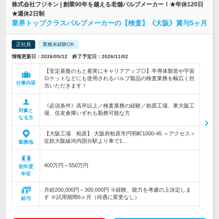
株式会社フジキン | 創業90年を越える老舗バルブメーカー！★年休120日
★週休2日制
業界トップクラスバルブメーカーの【検査】《大阪》賞与5ヶ月
正社員
業種未経験OK
情報更新日：2026/05/12 終了予定日：2026/11/02
【安定基盤のもと着実にキャリアアップ◎】半導体製造や宇宙
ロケットなどにも使用されるバルブ製品の検査業務を幅広く担
仕事内容
当いただきます！
《必須条件》高卒以上／検査業務の経験／柏原工場、東大阪工
対象と
場、住友倉庫いずれも勤務可能な方
なる方
【大阪工場 柏原】 大阪府柏原市円明町1000-45 ＜アクセス＞
近鉄大阪線河内国分駅より車で1…
勤務地
400万円～550万円
初年度
年収
月給200,000円～300,000円 ※経験、能力を考慮の上決定しま
す ※試用期間6ヶ月（待遇に変更なし）
給与