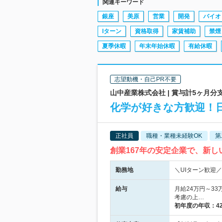
関連キーワード
銀座
美原
営業
開発
バイオ
Iターン
資格取得
家賃補助
禁煙
夏季休暇
年末年始休暇
有給休暇
志望動機・自己PR不要
山中産業株式会社 | 賞与計5ヶ月
化学が好きな方歓迎！
正社員
職種・業種未経験OK
第
創業167年の安定企業で、新
勤務地
＼UIターン歓迎／
給与
月給24万円～33
考慮の上…
初年度の年収：
4