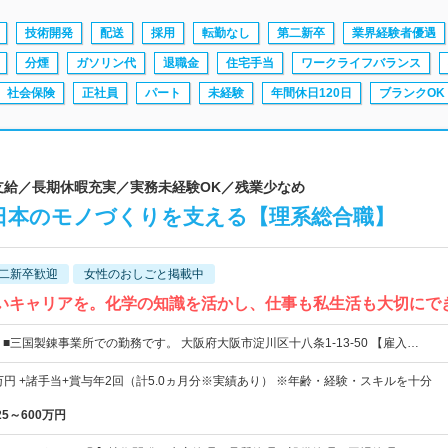
技術開発
配送
採用
転勤なし
第二新卒
業界経験者優遇
分煙
ガソリン代
退職金
住宅手当
ワークライフバランス
社会保険
正社員
パート
未経験
年間休日120日
ブランクOK
分支給／長期休暇充実／実務未経験OK／残業少なめ
日本のモノづくりを支える【理系総合職】
二新卒歓迎
女性のおしごと掲載中
しいキャリアを。化学の知識を活かし、仕事も私生活も大切にで
 ■三国製錬事業所での勤務です。 大阪府大阪市淀川区十八条1-13-50 【雇入…
万円 +諸手当+賞与年2回（計5.0ヵ月分※実績あり） ※年齢・経験・スキルを十分
25～600万円