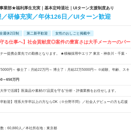
&D事業部★福利厚生充実｜基本定時退社｜UIターン支援制度あり
／研修充実／年休126日／UIターン歓迎
全週休2日制
第二新卒歓迎
女性のおしごと掲載中
守る仕事へ】社会貢献度◎案件の豊富さは大手メーカーのパー
ナー提携企業先での勤務となります。 ★積極採用中エリア 東京・神奈川・千葉・
5000円～ 修士了：月給22万円～ 博士了：月給22万5000円～ ※経験、年齢、スキ
50～650万円
大学で活躍】医薬品や素材の“品質を守る”分析・評価業務をお任せします。
卒歓迎】理系大学卒以上の方ならOK（※分野不問）／社会人デビューの方も応援
員数：60,880人／本社所在地：東京都