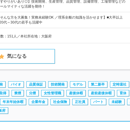
すやりがいあり◎】技術開発、生産管理、品質管理、設備管理、工場管理などの
ールマイティな活躍を期待！
そんな方を大募集！実務未経験OK ／理系全般の知識を活かせます】■大卒以上
20代～30代の若手も活躍中
員数：151人／本社所在地：大阪府
気になる
発
バイオ
品質保証
技術開発
モデル
第二新卒
定時退社
取得
禁煙
分煙
女性管理職
産後休暇
産前産後休暇
育休
年末年始休暇
企業年金
社会保険
正社員
パート
未経験
阪府