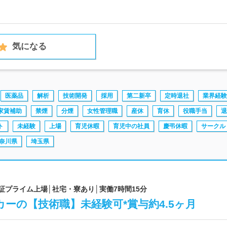
気になる
医薬品
解析
技術開発
採用
第二新卒
定時退社
業界経験
家賃補助
禁煙
分煙
女性管理職
産休
育休
役職手当
退
ト
未経験
上場
育児休暇
育児中の社員
慶弔休暇
サークル
奈川県
埼玉県
東証プライム上場│社宅・寮あり│実働7時間15分
ーの【技術職】未経験可*賞与約4.5ヶ月