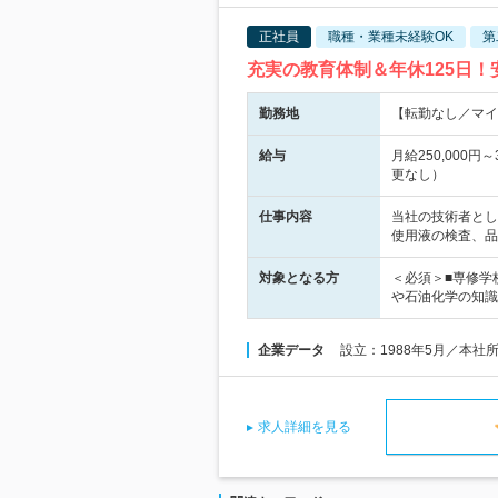
正社員
職種・業種未経験OK
第
充実の教育体制＆年休125日
勤務地
【転勤なし／マイカ
給与
月給250,000
更なし）
仕事内容
当社の技術者とし
使用液の検査、品
対象となる方
＜必須＞■専修学
や石油化学の知識
企業データ
設立：1988年5月／本社
求人詳細を見る