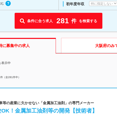
含む
特に指定しない
初年度年収
281
件
条件に合う求人
を検索する
時に募集中の求人
大阪府
のみ
を表示中
0
件（全
281
件中）
自動車等の産業に欠かせない「金属加工油剤」の専門メーカー
験OK！金属加工油剤等の開発【技術者】