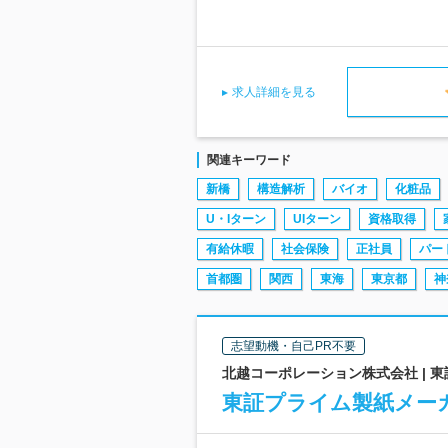
求人詳細を見る
関連キーワード
新橋
構造解析
バイオ
化粧品
U・Iターン
UIターン
資格取得
有給休暇
社会保険
正社員
パー
首都圏
関西
東海
東京都
神
志望動機・自己PR不要
北越コーポレーション株式会社 | 
東証プライム製紙メーカ