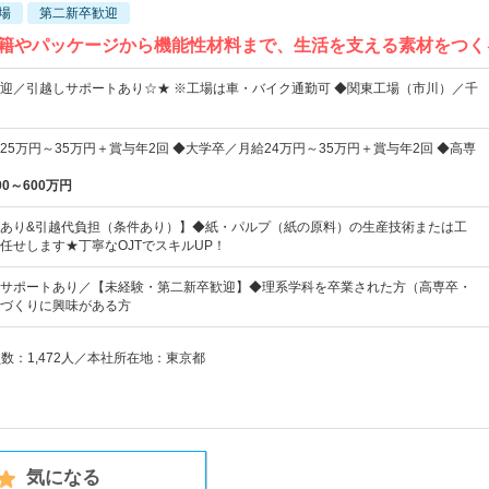
場
第二新卒歓迎
書籍やパッケージから機能性材料まで、生活を支える素材をつく
歓迎／引越しサポートあり☆★ ※工場は車・バイク通勤可 ◆関東工場（市川）／千
5万円～35万円＋賞与年2回 ◆大学卒／月給24万円～35万円＋賞与年2回 ◆高専
00～600万円
あり&引越代負担（条件あり）】◆紙・パルプ（紙の原料）の生産技術または工
任せします★丁寧なOJTでスキルUP！
サポートあり／【未経験・第二新卒歓迎】◆理系学科を卒業された方（高専卒・
づくりに興味がある方
員数：1,472人／本社所在地：東京都
気になる