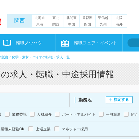
北海道
東北
北関東
首都圏
甲信越
北陸
関西
東海
関西
中国
四国
九州
海外
転職ノウハウ
転職フェア・イベント
大阪府／化学・素材・バイオの転職・求人一覧
オの求人・転職・中途採用情報
勤務地
指定する
員
業務委託
人材紹介
パート・アルバイト
一般派遣
紹介
業種未経験OK
上場企業
マネジャー採用