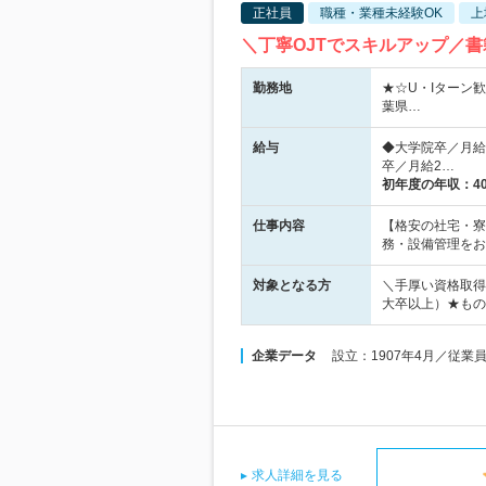
正社員
職種・業種未経験OK
上
＼丁寧OJTでスキルアップ／
勤務地
★☆U・Iターン
葉県…
給与
◆大学院卒／月給2
卒／月給2…
初年度の年収：
4
仕事内容
【格安の社宅・寮
務・設備管理をお
対象となる方
＼手厚い資格取得
大卒以上）★もの
企業データ
設立：1907年4月／従業
求人詳細を見る