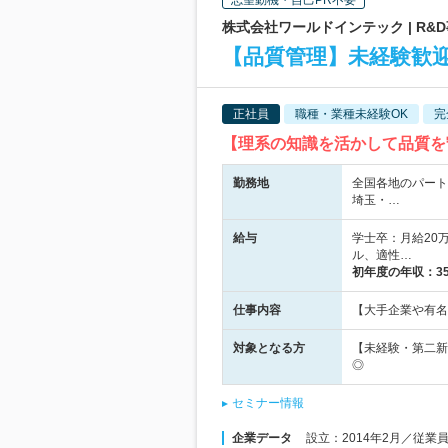
志望動機・自己PR不要
株式会社ワールドインテック | R
【品質管理】未経験歓迎
正社員
職種・業種未経験OK
完
【理系の知識を活かして品質を
勤務地
全国各地のパート
埼玉・…
給与
学士卒：月給20万
ル、適性…
初年度の年収：
3
仕事内容
【大手企業や有名
対象となる方
【未経験・第二新
◎
セミナー情報
企業データ
設立：2014年2月／従業