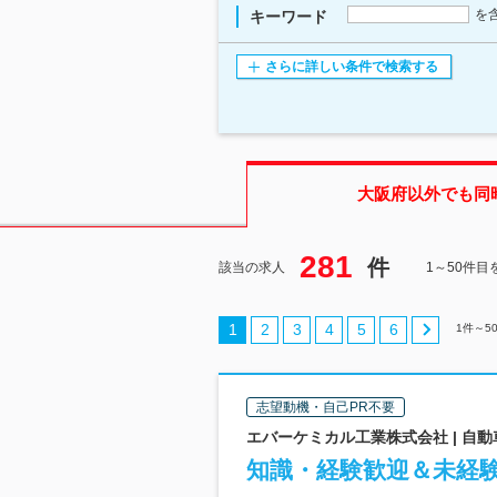
を
キーワード
さらに詳しい条件で検索する
大阪府
以外でも同
281
件
該当の求人
1～50件目
1
2
3
4
5
6
1
件～
5
志望動機・自己PR不要
エバーケミカル工業株式会社 | 
知識・経験歓迎＆未経