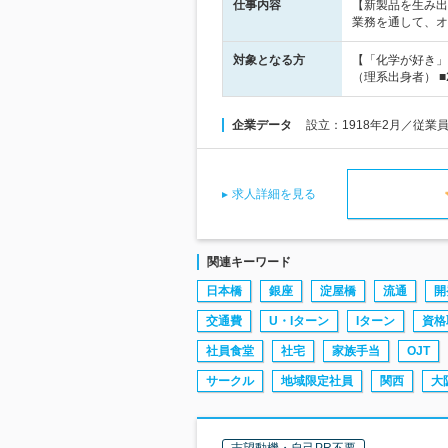
仕事内容
【新製品を生み出
業務を通して、オ
対象となる方
【「化学が好き」
（理系出身者） ■
企業データ
設立：1918年2月／従業
求人詳細を見る
関連キーワード
日本橋
銀座
淀屋橋
流通
開
交通費
U・Iターン
Iターン
資格
社員食堂
社宅
家族手当
OJT
サークル
地域限定社員
関西
大