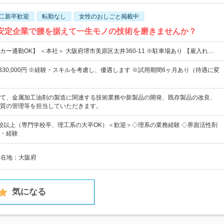
二新卒歓迎
転勤なし
女性のおしごと掲載中
！安定企業で腰を据えて一生モノの技術を磨きませんか？
ー通勤OK】 ＜本社＞ 大阪府堺市美原区太井360-11 ※駐車場あり 【雇入れ…
円～330,000円 ※経験・スキルを考慮し、優遇します ※試用期間6ヶ月あり（待遇に変
て、金属加工油剤の製造に関連する技術業務や新製品の開発、既存製品の改良、
質の管理等を担当していただきます。
校以上（専門学校卒、理工系の大卒OK）＜歓迎＞◇理系の業務経験 ◇界面活性剤
・経験
所在地：大阪府
気になる