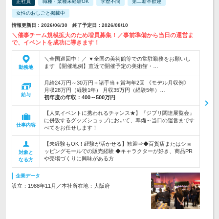
正社員
職種・業種未経験OK
学歴不問
第二新卒歓迎
女性のおしごと掲載中
情報更新日：2026/06/30 終了予定日：2026/08/10
＼催事チーム規模拡大のため増員募集！／事前準備から当日の運営ま
で、イベントを成功に導きます！
＼全国巡回中！／ ▼全国の美術館等での常駐勤務をお願いし
ます 【開催地例】直近で開催予定の美術館・…
勤務地
月給24万円～30万円＋諸手当＋賞与年2回 《モデル月収例》
月収28万円（経験1年） 月収35万円（経験5年）…
給与
初年度の年収：
400～500万円
【人気イベントに携われるチャンス★】『ジブリ関連展覧会』
に併設するグッズショップにおいて、準備～当日の運営まです
仕事内容
べてをお任せします！
【未経験もOK！経験が活かせる】歓迎⇒◆百貨店またはショ
ッピングモールでの販売経験 ◆キャラクターが好き、商品PR
対象と
や売場づくりに興味がある方
なる方
企業データ
設立：1988年11月／本社所在地：大阪府