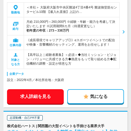
＜本社＞ 大阪府大阪市中央区難波4丁目4番4号 難波御堂筋セン
タービル10階 【雇入れ直後】上記の…
勤務地
月給 210,000円～260,000円 ※経験・年齢・能力を考慮して決
定いたします ※試用期間6カ月（待遇変更なし）
給与
初年度の年収：
273～338万円
《成長環境でキャリアアップ◎》eスポーツイベントでの配信
や映像・音響機材のセッティング、運用をお任せします！
仕事内容
【高卒以上｜経験者募集】＜必須＞◆当社ミッション・ビジョ
ン・バリューに共感できる方◆熱意をもって取り組める方◆配
対象と
信機材の調整・設定が得意な方
なる方
企業データ
設立：2022年4月／本社所在地：大阪府
求人詳細を見る
気になる
志望動機・自己PR不要
株式会社ハートス | 関西圏の大型イベントを手掛ける業界大手