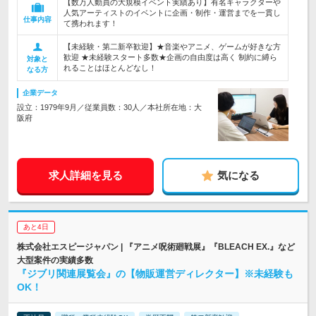
【数万人動員の大規模イベント実績あり】有名キャラクターや
人気アーティストのイベントに企画・制作・運営までを一貫し
仕事内容
て携われます！
【未経験・第二新卒歓迎】★音楽やアニメ、ゲームが好きな方
歓迎 ★未経験スタート多数★企画の自由度は高く 制約に縛ら
対象と
れることはほとんどなし！
なる方
企業データ
設立：1979年9月／従業員数：30人／本社所在地：大
阪府
求人詳細を見る
気になる
あと4日
株式会社エスピージャパン | 『アニメ呪術廻戦展』『BLEACH EX.』など
大型案件の実績多数
『ジブリ関連展覧会』の【物販運営ディレクター】※未経験も
OK！