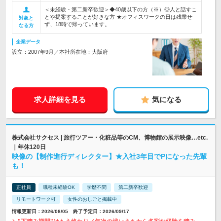
＜未経験・第二新卒歓迎＞◆40歳以下の方（※）◎人と話すこ
とや提案することが好きな方 ★オフィスワークの日は残業せ
対象と
ず、18時で帰っています。
なる方
企業データ
設立：2007年9月／本社所在地：大阪府
求人詳細を見る
気になる
株式会社サクセス | 旅行ツアー・化粧品等のCM、博物館の展示映像…etc.
｜年休120日
映像の【制作進行ディレクター】★入社3年目でPになった先輩
も！
正社員
職種未経験OK
学歴不問
第二新卒歓迎
リモートワーク可
女性のおしごと掲載中
情報更新日：2026/08/05 終了予定日：2026/09/17