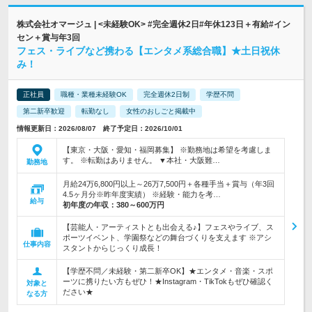
株式会社オマージュ | <未経験OK> #完全週休2日#年休123日＋有給#イン
セン＋賞与年3回
フェス・ライブなど携わる【エンタメ系総合職】★土日祝休
み！
正社員
職種・業種未経験OK
完全週休2日制
学歴不問
第二新卒歓迎
転勤なし
女性のおしごと掲載中
情報更新日：2026/08/07 終了予定日：2026/10/01
【東京・大阪・愛知・福岡募集】 ※勤務地は希望を考慮しま
す。 ※転勤はありません。 ▼本社・大阪難…
勤務地
月給24万6,800円以上～26万7,500円＋各種手当＋賞与（年3回
4.5ヶ月分※昨年度実績） ※経験・能力を考…
給与
初年度の年収：
380～600万円
【芸能人・アーティストとも出会える♪】フェスやライブ、ス
ポーツイベント、学園祭などの舞台づくりを支えます ※アシ
仕事内容
スタントからじっくり成長！
【学歴不問／未経験・第二新卒OK】★エンタメ・音楽・スポ
ーツに携りたい方もぜひ！★Instagram・TikTokもぜひ確認く
対象と
ださい★
なる方