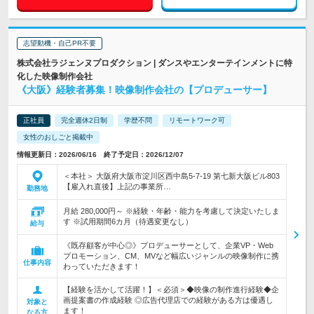
志望動機・自己PR不要
株式会社ラジェンヌプロダクション | ダンスやエンターテインメントに特
化した映像制作会社
《大阪》経験者募集！映像制作会社の【プロデューサー】
正社員
完全週休2日制
学歴不問
リモートワーク可
女性のおしごと掲載中
情報更新日：2026/06/16 終了予定日：2026/12/07
＜本社＞ 大阪府大阪市淀川区西中島5-7-19 第七新大阪ビル803
【雇入れ直後】上記の事業所…
勤務地
月給 280,000円～ ※経験・年齢・能力を考慮して決定いたしま
す ※試用期間6カ月（待遇変更なし）
給与
《既存顧客が中心◎》プロデューサーとして、企業VP・Web
プロモーション、CM、MVなど幅広いジャンルの映像制作に携
仕事内容
わっていただきます！
【経験を活かして活躍！】＜必須＞◆映像の制作進行経験◆企
画提案書の作成経験 ◎広告代理店での経験がある方は優遇し
対象と
ます！
なる方