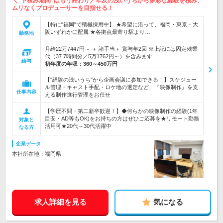
＼"下積み期間"はもう終わり／年次の浅いうちから多彩な経験を積み、
ムリなくプロデューサーを目指せる！
【特に"福岡"で積極採用中】 ★希望に沿って、福岡・東京・大
阪いずれかに配属 ★各拠点最寄り駅より…
勤務地
月給22万7447円～ ＋ 諸手当＋ 賞与年2回 ※上記には固定残業
代（37.7時間分／5万1762円～）を含みます…
給与
初年度の年収：
360～450万円
【"経験の浅いうち"から企画会議に参加できる！】スケジュー
ル管理・キャスト手配・ロケ地の選定など、『映像制作』を支
仕事内容
える制作進行管理をお任せ
【学歴不問・第二新卒歓迎！】◆何らかの映像制作の経験(1年
目安・AD等もOK)をお持ちの方はぜひご応募を★リモート勤務
対象と
活用可★20代～30代活躍中
なる方
企業データ
本社所在地：福岡県
求人詳細を見る
気になる