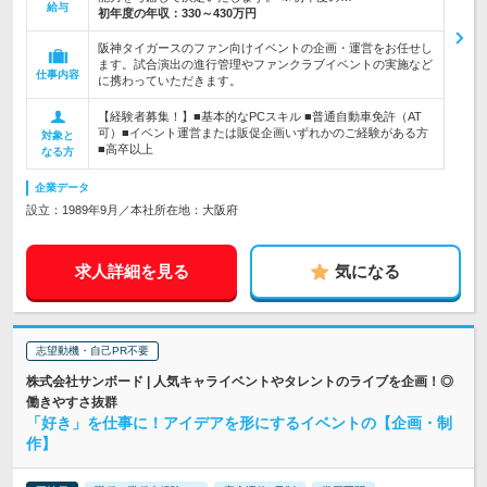
給与
初年度の年収：
330～430万円
阪神タイガースのファン向けイベントの企画・運営をお任せし
ます。試合演出の進行管理やファンクラブイベントの実施など
仕事内容
に携わっていただきます。
【経験者募集！】■基本的なPCスキル ■普通自動車免許（AT
可）■イベント運営または販促企画いずれかのご経験がある方
対象と
■高卒以上
なる方
企業データ
設立：1989年9月／本社所在地：大阪府
求人詳細を見る
気になる
志望動機・自己PR不要
株式会社サンボード | 人気キャライベントやタレントのライブを企画！◎
働きやすさ抜群
「好き」を仕事に！アイデアを形にするイベントの【企画・制
作】