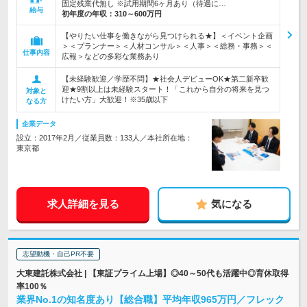
固定残業代無し ※試用期間6ヶ月あり（待遇に…
給与
初年度の年収：
310～600万円
【やりたい仕事を働きながら見つけられる★】＜イベント企画
＞＜プランナー＞＜人材コンサル＞＜人事＞＜総務・事務＞＜
仕事内容
広報＞などの多彩な業務あり
【未経験歓迎／学歴不問】★社会人デビューOK★第二新卒歓
迎★9割以上は未経験スタート！「これから自分の将来を見つ
対象と
けたい方」大歓迎！※35歳以下
なる方
企業データ
設立：2017年2月／従業員数：133人／本社所在地：
東京都
求人詳細を見る
気になる
志望動機・自己PR不要
大東建託株式会社 | 【東証プライム上場】◎40～50代も活躍中◎育休取得
率100％
業界No.1の知名度あり【総合職】平均年収965万円／フレック