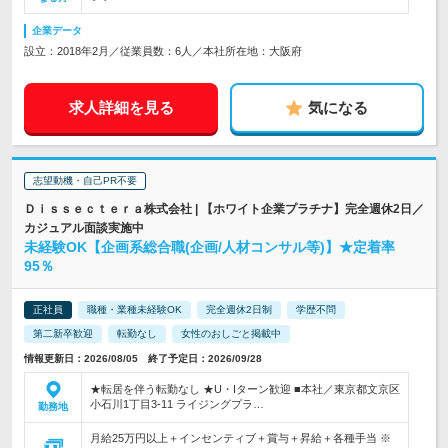
企業データ
設立：2018年2月／従業員数：6人／本社所在地：大阪府
求人詳細を見る
気になる
志望動機・自己PR不要
Ｄｉｓｓｅｃｔｅｒａ株式会社 | 【ホワイト企業プラチナ】完全週休2日／
カジュアル面談実施中
未経験OK【企画系総合職(企画/人材コンサル等)】★定着率
95％
正社員
職種・業種未経験OK
完全週休2日制
学歴不問
第二新卒歓迎
転勤なし
女性のおしごと掲載中
情報更新日：2026/08/05 終了予定日：2026/09/28
★転居を伴う転勤なし ★U・Iターン歓迎 ■本社／東京都文京区
小石川1丁目3-11 ライジングプラ…
勤務地
月給25万円以上＋インセンティブ＋賞与＋昇給＋各種手当 ※