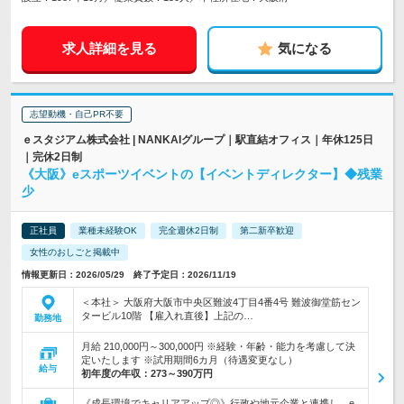
求人詳細を見る
気になる
志望動機・自己PR不要
ｅスタジアム株式会社 | NANKAIグループ｜駅直結オフィス｜年休125日
｜完休2日制
《大阪》eスポーツイベントの【イベントディレクター】◆残業
少
正社員
業種未経験OK
完全週休2日制
第二新卒歓迎
女性のおしごと掲載中
情報更新日：2026/05/29 終了予定日：2026/11/19
＜本社＞ 大阪府大阪市中央区難波4丁目4番4号 難波御堂筋セン
タービル10階 【雇入れ直後】上記の…
勤務地
月給 210,000円～300,000円 ※経験・年齢・能力を考慮して決
定いたします ※試用期間6カ月（待遇変更なし）
給与
初年度の年収：
273～390万円
《成長環境でキャリアアップ◎》行政や地元企業と連携し、e