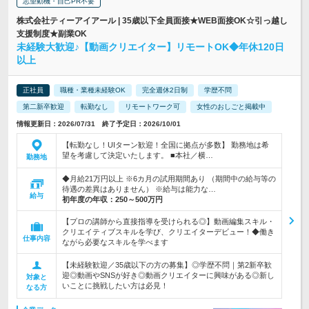
志望動機・自己PR不要
株式会社ティーアイアール | 35歳以下全員面接★WEB面接OK☆引っ越し
支援制度★副業OK
未経験大歓迎♪【動画クリエイター】リモートOK◆年休120日
以上
正社員
職種・業種未経験OK
完全週休2日制
学歴不問
第二新卒歓迎
転勤なし
リモートワーク可
女性のおしごと掲載中
情報更新日：2026/07/31 終了予定日：2026/10/01
【転勤なし！UIターン歓迎！全国に拠点が多数】 勤務地は希
望を考慮して決定いたします。 ■本社／横…
勤務地
◆月給21万円以上 ※6カ月の試用期間あり （期間中の給与等の
待遇の差異はありません） ※給与は能力な…
給与
初年度の年収：
250～500万円
【プロの講師から直接指導を受けられる◎】動画編集スキル・
クリエイティブスキルを学び、クリエイターデビュー！◆働き
仕事内容
ながら必要なスキルを学べます
【未経験歓迎／35歳以下の方の募集】◎学歴不問｜第2新卒歓
迎◎動画やSNSが好き◎動画クリエイターに興味がある◎新し
対象と
いことに挑戦したい方は必見！
なる方