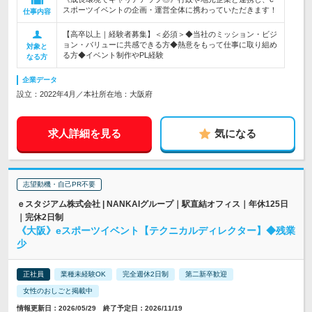
スポーツイベントの企画・運営全体に携わっていただきます！
仕事内容
【高卒以上｜経験者募集】＜必須＞◆当社のミッション・ビジ
ョン・バリューに共感できる方◆熱意をもって仕事に取り組め
対象と
る方◆イベント制作やPL経験
なる方
企業データ
設立：2022年4月／本社所在地：大阪府
求人詳細を見る
気になる
志望動機・自己PR不要
ｅスタジアム株式会社 | NANKAIグループ｜駅直結オフィス｜年休125日
｜完休2日制
《大阪》eスポーツイベント【テクニカルディレクター】◆残業
少
正社員
業種未経験OK
完全週休2日制
第二新卒歓迎
女性のおしごと掲載中
情報更新日：2026/05/29 終了予定日：2026/11/19