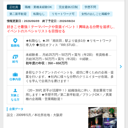
正社員
職種・業種未経験OK
完全週休2日制
学歴不問
第二新卒歓迎
転勤なし
リモートワーク可
女性のおしごと掲載中
情報更新日：2026/06/09 終了予定日：2026/08/24
好きこそ最強！テーマパークや音楽イベント！興味ある分野を追求し、
イベントのスペシャリストを目指せる
★転勤なし ★JR「南吹田」駅より徒歩1分 ★リモートワーク
導入中 ◆当社オフィス『RR.STUD…
勤務地
未経験者… 月給25万円～50万円＋賞与（年2回） 有資格者…
月給35万円～50万円＋賞与（年2回） ※経験…
給与
初年度の年収：
350～650万円
多彩なクライアントのイベントを、成功に導くための企画・提
案を行います。★社内に様々な分野のクリエイターが在籍。多
仕事内容
くを学んで企画力を磨けます！
《20～30代 若手が活躍中！》組織強化に伴い、意欲重視で採
用します！★学歴不問／第二新卒歓迎／ブランクOK！／異業
対象と
種の企画職・営業職歓迎！
なる方
企業データ
設立：2009年5月／本社所在地：大阪府