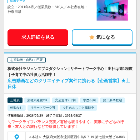
企業データ
設立：2011年4月／従業員数：810人／本社所在地：
神奈川県
求人詳細を見る
気になる
志望動機・自己PR不要
株式会社ラジェンヌプロダクション | リモートワーク中心！出社は週1程度
｜子育て中の社員も活躍中！
広告動画などのクリエイティブ案件に携わる【企画営業】★土
日休
正社員
業種未経験OK
完全週休2日制
学歴不問
第二新卒歓迎
転勤なし
リモートワーク可
女性のおしごと掲載中
情報更新日：2026/05/29 終了予定日：2026/08/27
＼ワークライフバランス充実／有給も取りやすく、実際に子どもの行
事・友人との旅行などで取得しています！
＜本社＞ 大阪府大阪市淀川区西中島5-7-19 第七新大阪ビル803