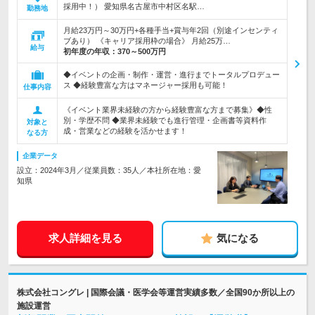
採用中！） 愛知県名古屋市中村区名駅…
勤務地
月給23万円～30万円+各種手当+賞与年2回（別途インセンティ
ブあり） 《キャリア採用枠の場合》 月給25万…
給与
初年度の年収：
370～500万円
◆イベントの企画・制作・運営・進行までトータルプロデュー
ス ◆経験豊富な方はマネージャー採用も可能！
仕事内容
《イベント業界未経験の方から経験豊富な方まで募集》◆性
別・学歴不問 ◆業界未経験でも進行管理・企画書等資料作
対象と
成・営業などの経験を活かせます！
なる方
企業データ
設立：2024年3月／従業員数：35人／本社所在地：愛
知県
求人詳細を見る
気になる
株式会社コングレ | 国際会議・医学会等運営実績多数／全国90か所以上の
施設運営