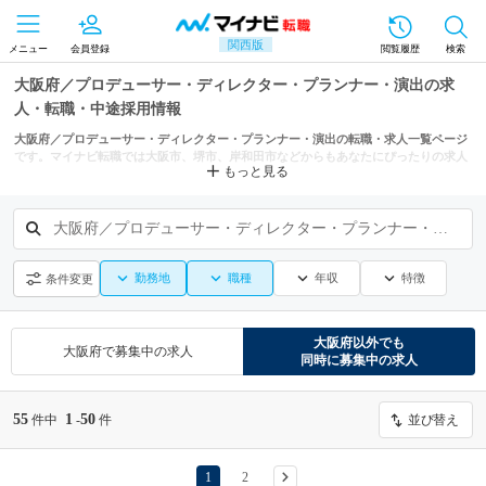
関西版
メニュー
会員登録
閲覧履歴
検索
大阪府／プロデューサー・ディレクター・プランナー・演出の求
人・転職・中途採用情報
大阪府／プロデューサー・ディレクター・プランナー・演出の転職・求人一覧ページ
です。マイナビ転職では大阪市、堺市、岸和田市などからもあなたにぴったりの求人
もっと見る
を探せます。
大阪府／プロデューサー・ディレクター・プランナー・演出
勤務地
職種
年収
特徴
条件変更
大阪府
以外でも
大阪府
で募集中の求人
同時に募集中の求人
55
1
50
件中
-
件
並び替え
1
2