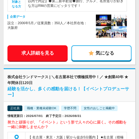
以内で内定】◆第二新卒歓迎◆旅行、グルメ、名所巡りが好き
対象と
な方はRMの営業にピッタリです！
なる方
企業データ
設立：2006年5月／従業員数：350人／本社所在地：
大阪府
求人詳細を見る
気になる
株式会社ランドマークス | ＼名古屋本社で積極採用中！／ ★創業40年 ★
年間休日120日
経験を活かし、多くの感動を届ける！【イベントプロデューサ
ー】
正社員
職種・業種未経験OK
学歴不問
女性のおしごと掲載中
情報更新日：2026/07/01 終了予定日：2026/08/31
努力と頑張りが、「イベント」という形で人々の心に届く。その感動を
一緒に体験しませんか？
【 名古屋・東京・大阪｜駅から徒歩5分圏内 】 ■名古屋（積極