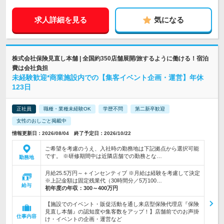
求人詳細を見る
気になる
株式会社保険見直し本舗 | 全国約350店舗展開/旅するように働ける！宿泊
費は会社負担
未経験歓迎*商業施設内での【集客イベント企画・運営】年休
123日
正社員
職種・業種未経験OK
学歴不問
第二新卒歓迎
女性のおしごと掲載中
情報更新日：2026/08/04 終了予定日：2026/10/22
ご希望を考慮のうえ、入社時の勤務地は下記拠点から選択可能
です。 ※研修期間中は近隣店舗での勤務とな…
勤務地
月給25.5万円～＋インセンティブ ※月給は経験を考慮して決定
※上記金額は固定残業代（30時間分／5万100…
給与
初年度の年収：
300～400万円
【施設でのイベント・販促活動を通し来店型保険代理店『保険
見直し本舗』の認知度や集客数をアップ！】店舗前でのお声掛
仕事内容
け・イベントの企画・運営など