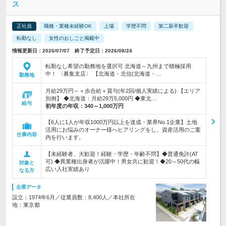
ス
正社員
職種・業種未経験OK
上場
学歴不問
第二新卒歓迎
転勤なし
女性のおしごと掲載中
情報更新日：2026/07/07 終了予定日：2026/08/24
転勤なし希望の勤務地を選択可 北海道～九州まで積極採用
中！ 〈募集支店〉 【北海道・北信(北海道・…
勤務地
月給29万円～＋歩合給＋賞与(年2回/個人実績による) 【エリア
別例】 ◆北海道：月給29万5,000円 ◆東北…
給与
初年度の年収：
340～1,000万円
【6人に1人が年収1000万円以上を達成・業界No.1企業】土地
活用にお悩みのオーナー様へヒアリングをし、資産活用のご案
仕事内容
内を行います。
【未経験者、大歓迎！経験・学歴・年齢不問】◆普通免許(AT
可) ◆異業種出身者が活躍中！男女共に歓迎！◆20～50代の幅
対象と
広い入社実績あり
なる方
企業データ
設立：1974年6月／従業員数：8,400人／本社所在
地：東京都