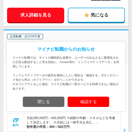
求人詳細を見る
気になる
志望動機・自己PR不要
株式会社IKUSA | NTT・楽天・リクルート・JTBなど、大手企業や自治体
マイナビ転職からのお知らせ
と直接取引！
“あそび”イベント企画の【提案営業】年休126日×フレックス制
マイナビ転職では、サイトの継続的な改善や、ユーザーのみなさまに最適化され
た広告を配信すること等を目的に、Cookie等の「インフォマティブデータ」を利
用しています。
正社員
職種・業種未経験OK
完全週休2日制
学歴不問
インフォマティブデータの提供を無効にしたい場合は「確認する」ボタンのリン
第二新卒歓迎
転勤なし
リモートワーク可
女性のおしごと掲載中
ク先から停止（オプトアウト）を行うことができます。
情報更新日：2026/06/23 終了予定日：2026/08/24
※オプトアウトをした場合、マイナビ転職の一部サービスを利用できない場合が
あります。
“あそび”で企業や地域を変える、体験型イベントのプロ集団！熱狂させ
る企画づくりで非日常体験を創る！
閉じる
確認する
★原則転勤なし！ ★札幌・東京・大阪・名古屋・福岡で募
集！ 【東京本社】 東京都豊島区東池袋3-2…
勤務地
月給285,000円～400,000円 ※経験や年齢・スキルなどを考慮
して決定します。 ※月給には一律手当を含む。…
給与
初年度の年収：
400～560万円