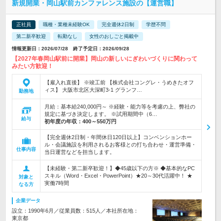
新規開業・岡山駅前カンファレンス施設の【運営職】
正社員
職種・業種未経験OK
完全週休2日制
学歴不問
第二新卒歓迎
転勤なし
女性のおしごと掲載中
情報更新日：2026/07/28 終了予定日：2026/09/28
【2027年春岡山駅前に開業】岡山の新しいにぎわいづくりに関わって
みたい方歓迎！
【雇入れ直後】 ※竣工前 【株式会社コングレ・うめきたオフ
ィス】 大阪市北区大深町3-1 グランフ…
勤務地
月給：基本給240,000円～ ※経験・能力等を考慮の上、弊社の
規定に基づき決定します。 ※試用期間中（6…
給与
初年度の年収：
400～550万円
【完全週休2日制・年間休日120日以上】コンベンションホー
ル・会議施設を利用されるお客様との打ち合わせ・運営準備・
仕事内容
当日運営などを担当します。
【未経験・第二新卒歓迎！】◆45歳以下の方※ ◆基本的なPC
スキル（Word・Excel・PowerPoint）★20～30代活躍中！ ★
対象と
実働7時間
なる方
企業データ
設立：1990年6月／従業員数：515人／本社所在地：
東京都