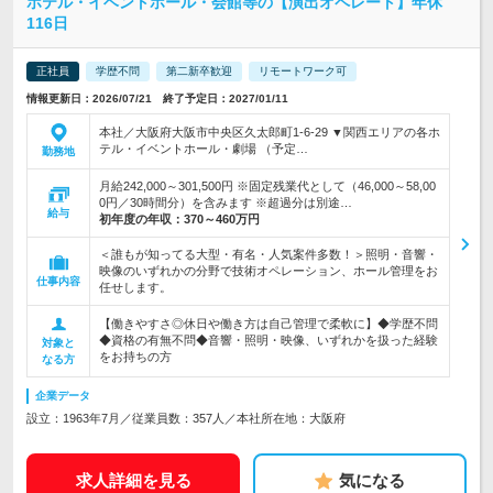
ホテル・イベントホール・会館等の【演出オペレート】年休
116日
正社員
学歴不問
第二新卒歓迎
リモートワーク可
情報更新日：2026/07/21 終了予定日：2027/01/11
本社／大阪府大阪市中央区久太郎町1-6-29 ▼関西エリアの各ホ
テル・イベントホール・劇場 （予定…
勤務地
月給242,000～301,500円 ※固定残業代として（46,000～58,00
0円／30時間分）を含みます ※超過分は別途…
給与
初年度の年収：
370～460万円
＜誰もが知ってる大型・有名・人気案件多数！＞照明・音響・
映像のいずれかの分野で技術オペレーション、ホール管理をお
仕事内容
任せします。
【働きやすさ◎休日や働き方は自己管理で柔軟に】◆学歴不問
◆資格の有無不問◆音響・照明・映像、いずれかを扱った経験
対象と
をお持ちの方
なる方
企業データ
設立：1963年7月／従業員数：357人／本社所在地：大阪府
求人詳細を見る
気になる