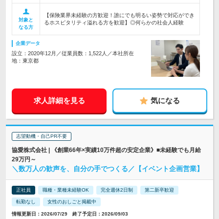
【保険業界未経験の方歓迎！誰にでも明るい姿勢で対応ができ
対象と
るホスピタリティ溢れる方を歓迎】◎何らかの社会人経験
なる方
企業データ
設立：2020年12月／従業員数：1,522人／本社所在
地：東京都
求人詳細を見る
気になる
志望動機・自己PR不要
協愛株式会社 | 《創業66年×実績10万件超の安定企業》■未経験でも月給
29万円～
＼数万人の歓声を、自分の手でつくる／【イベント企画営業】
正社員
職種・業種未経験OK
完全週休2日制
第二新卒歓迎
転勤なし
女性のおしごと掲載中
情報更新日：2026/07/29 終了予定日：2026/09/03