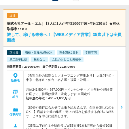
株式会社アール・エム | 【3人に1人が年収1000万超×年休130日】★有休
取得率77.8％
旅して、稼げる未来へ！【WEBメディア営業】35歳以下は全員
面接
正社員
職種・業種未経験OK
完全週休2日制
学歴不問
第二新卒歓迎
転勤なし
女性のおしごと掲載中
情報更新日：2026/08/04 終了予定日：2026/09/07
【希望以外の転勤なし／オープニング募集あり】 大阪(本社)・
東京・北海道・仙台・名古屋・福岡・沖縄…
勤務地
月給241,500円～367,000円＋インセンティブ ※年齢や経験等
に応じて、待遇は優遇・決定します ※固定残…
給与
初年度の年収：
400～1,000万円
【帰省や旅行に合わせて出張を組み込んで、全国を楽しむのも
OK！】店舗や企業の集客・売上の悩みを解決する自社のWEB
仕事内容
サービスを中心に提案します。
【35歳以下(※)は全員面接→WEB面接1回&応募から最短10日