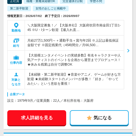
正社員
職種・業種未経験OK
完全週休2日制
学歴不問
第二新卒歓迎
女性のおしごと掲載中
情報更新日：2026/07/02 終了予定日：2026/09/07
＼大阪限定募集！／ 【大阪本社】 大阪府吹田市南金田1丁目1-
45 ※U・Iターン歓迎 【雇入れ直…
勤務地
月給27万1,500円～＋通勤手当＋賞与年2回 ※上記は最低保証
金額です ※固定残業代（45時間分／月66,500…
給与
【大規模エンタメイベントの実績多数】有名キャラクターや人
気アーティストのイベントを企画から運営までプロデュース！
仕事内容
★休み＆残業は自分で調整OK
【未経験・第二新卒歓迎】★音楽やアニメ、ゲームが好きな方
歓迎 ★未経験スタートのメンバーが多数！「好き」「やって
対象と
みたい」という意欲を重視！
なる方
企業データ
設立：1979年9月／従業員数：22人／本社所在地：大阪府
求人詳細を見る
気になる