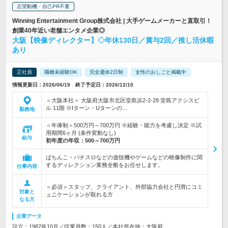
志望動機・自己PR不要
Winning Entertainment Group株式会社 | 大手ゲームメーカーと直取引！
創業40年近い老舗エンタメ企業◎
大阪【映像ディレクター】◇年休130日／賞与2回／推し活休暇
あり
正社員
職種未経験OK
完全週休2日制
女性のおしごと掲載中
情報更新日：2026/06/19 終了予定日：2026/12/10
＜大阪本社＞ 大阪府大阪市北区堂島浜2-2-28 堂島アクシスビ
ル 11階 ※Iターン・Uターンの…
勤務地
＜年俸制＞500万円～700万円 ※経験・能力を考慮し決定 ※試
用期間6ヶ月 (条件変動なし)
給与
初年度の年収：
500～700万円
ぱちんこ・パチスロなどの遊技機やゲームなどの映像制作に関
するディレクション業務全般をお任せします。
仕事内容
＜必須＞スタッフ、クライアント、外部協力会社と円滑にコミ
対象と
ュニケーションが取れる方
なる方
企業データ
設立：1987年10月／従業員数：150人／本社所在地：大阪府