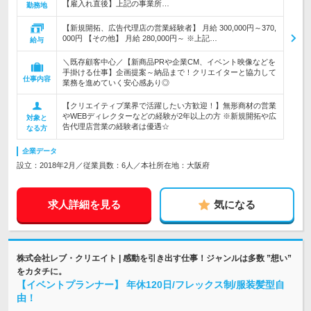
【雇入れ直後】上記の事業所…
勤務地
【新規開拓、広告代理店の営業経験者】 月給 300,000円～370,
000円 【その他】 月給 280,000円～ ※上記…
給与
＼既存顧客中心／【新商品PRや企業CM、イベント映像などを
手掛ける仕事】企画提案～納品まで！クリエイターと協力して
仕事内容
業務を進めていく安心感あり◎
【クリエイティブ業界で活躍したい方歓迎！】無形商材の営業
やWEBディレクターなどの経験が2年以上の方 ※新規開拓や広
対象と
告代理店営業の経験者は優遇☆
なる方
企業データ
設立：2018年2月／従業員数：6人／本社所在地：大阪府
求人詳細を見る
気になる
株式会社レブ・クリエイト | 感動を引き出す仕事！ジャンルは多数 ”想い”
をカタチに。
【イベントプランナー】 年休120日/フレックス制/服装髪型自
由！