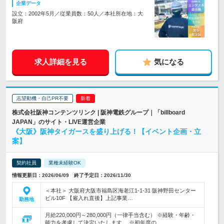
企業データ
設立：2002年5月／従業員数：50人／本社所在地：大
阪府
求人詳細を見る
気になる
志望動機・自己PR不要
株式会社阪神コンテンツリンク | 阪神電鉄グループ｜「billboard
JAPAN」のサイト・LIVE運営企業
《大阪》阪神タイガースを盛り上げる！【イベント企画・立
案】
契約社員
業種未経験OK
情報更新日：2026/06/09 終了予定日：2026/11/30
＜本社＞ 大阪府大阪市福島区海老江1-1-31 阪神野田センター
ビル10F 【雇入れ直後】上記事業…
勤務地
月給220,000円～280,000円（一律手当含む） ※経験・年齢・
能力を考慮して決定いたします。 ※初年度の…