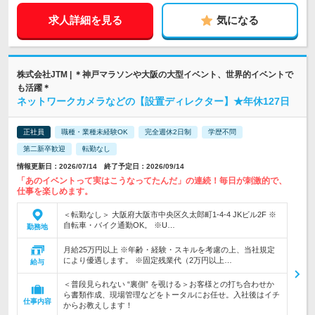
求人詳細を見る
気になる
株式会社JTM | ＊神戸マラソンや大阪の大型イベント、世界的イベントで
も活躍＊
ネットワークカメラなどの【設置ディレクター】★年休127日
正社員
職種・業種未経験OK
完全週休2日制
学歴不問
第二新卒歓迎
転勤なし
情報更新日：2026/07/14 終了予定日：2026/09/14
「あのイベントって実はこうなってたんだ」の連続！毎日が刺激的で、
仕事を楽しめます。
＜転勤なし＞ 大阪府大阪市中央区久太郎町1-4-4 JKビル2F ※
自転車・バイク通勤OK。 ※U…
勤務地
月給25万円以上 ※年齢・経験・スキルを考慮の上、当社規定
により優遇します。 ※固定残業代（2万円以上…
給与
＜普段見られない “裏側” を覗ける＞お客様との打ち合わせか
ら書類作成、現場管理などをトータルにお任せ。入社後はイチ
仕事内容
からお教えします！