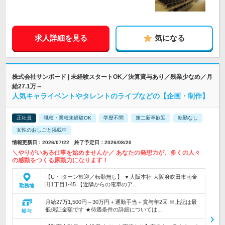
求人詳細を見る
気になる
株式会社サンボード | 未経験スタートOK／決算賞与あり／残業少なめ／月
給27.1万～
人気キャライベントやタレントのライブなどの【企画・制作】
正社員
職種・業種未経験OK
学歴不問
第二新卒歓迎
転勤なし
女性のおしごと掲載中
情報更新日：2026/07/22 終了予定日：2026/08/20
＼やりがいある仕事を始めませんか／ あなたの発想力が、多くの人々
の感動をつくる原動力になります！
【U・Iターン歓迎／転勤無し】 ▼大阪本社 大阪府吹田市南金
田1丁目1-45 【近隣からの電車のア…
勤務地
月給27万1,500円～30万円＋通勤手当＋賞与年2回 ※上記は最
低保証金額です ★待遇条件の詳細については…
給与