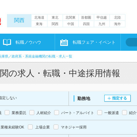
北海道
東北
北関東
首都圏
甲信越
北陸
関西
東海
関西
中国
四国
九州
海外
転職ノウハウ
転職フェア・イベント
兵庫県／政府系・系統金融機関の転職・求人一覧
機関の求人・転職・中途採用情報
指定しない
勤務地
指定する
員
業務委託
人材紹介
パート・アルバイト
一般派遣
紹介
業種未経験OK
上場企業
マネジャー採用