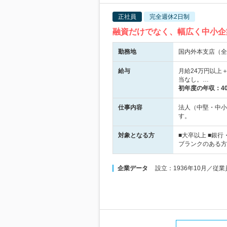
正社員
完全週休2日制
融資だけでなく、幅広く中小企
勤務地
国内外本支店（全
給与
月給24万円以上
当なし。…
初年度の年収：
4
仕事内容
法人（中堅・中小
す。
対象となる方
■大卒以上 ■銀
ブランクのある方
企業データ
設立：1936年10月／従