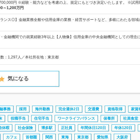
円～700,000円 ※経験・能力などを考慮の上、規定にもとづき決定いたします。 ※試用
00～1,200万円
ランス◎】金融業務全般や信用金庫の業務・経営サポートなど、多岐にわたる領域
・金融機関での就業経験3年以上【人物像】信用金庫の中央金融機関としての理念に共
員数：1,297人／本社所在地：東京都
気になる
融事務
採用
海外勤務
完全週休2日
交通費
資格取得
家賃
休
役職手当
住宅手当
ワークライフバランス
保養所
社員食堂
給休暇
社会保険
博多駅
正社員
年間休日120日
年休120日
カフェ
首都圏
関西
東海
東京都
愛知県
大阪府