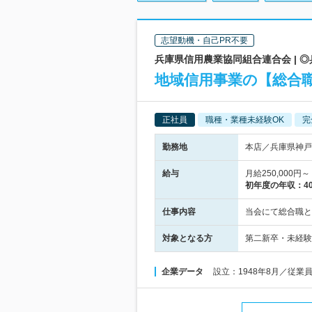
志望動機・自己PR不要
兵庫県信用農業協同組合連合会 |
地域信用事業の【総合職
正社員
職種・業種未経験OK
完
勤務地
本店／兵庫県神戸
給与
月給250,00
初年度の年収：
4
仕事内容
当会にて総合職と
対象となる方
第二新卒・未経験
企業データ
設立：1948年8月／従業