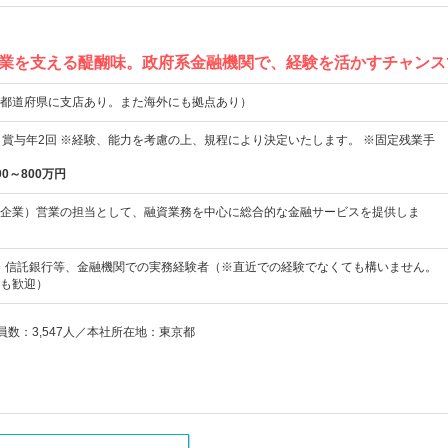
業を支える醍醐味。政府系金融機関で、経験を活かすチャンス
都道府県に支店あり。また海外にも拠点あり）
＋賞与年2回 ※経験、能力を考慮の上、規程により決定いたします。 ※固定残業手
00～800万円
企業）営業の担当として、融資業務を中心に総合的な金融サービスを提供しま
行・信託銀行等、金融機関での実務経験者（※直近での経験でなくても構いません。
も歓迎）
業員数：3,547人／本社所在地：東京都