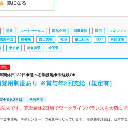
気になる
開発
ルートセールス
商品企画
国際業務
採用
マネジメン
残業手当
保養所
自己啓発
社宅
借上社宅
OJT
有給休暇
海
東京都
神奈川県
埼玉県
日締切
◆年間休日122日◆選べる勤務地◆未経験OK
登用制度あり ※賞与年2回支給（規定有）
完全週休2日制
学歴不問
殊法人です。完全週休2日制でワークライフバランスを大切にで
年金事務所、事務センター）で募集を行なっています。 ※勤務地詳細は、日本年金