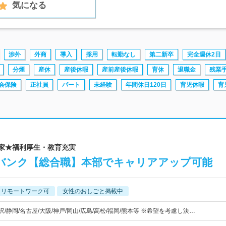
気になる
渉外
外商
導入
採用
転勤なし
第二新卒
完全週休2日
分煙
産休
産後休暇
産前産後休暇
育休
退職金
残業
会保険
正社員
パート
未経験
年間休日120日
育児休暇
育
資家★福利厚生・教育充実
バンク【総合職】本部でキャリアアップ可能
リモートワーク可
女性のおしごと掲載中
金沢/静岡/名古屋/大阪/神戸/岡山/広島/高松/福岡/熊本等 ※希望を考慮し決…