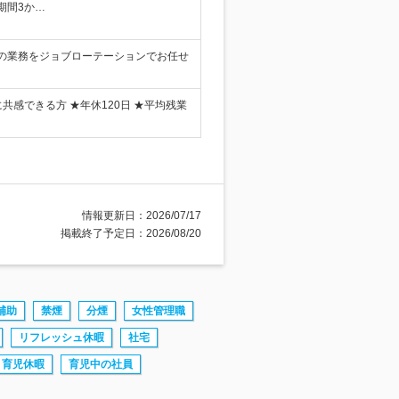
期間3か…
の業務をジョブローテーションでお任せ
感できる方 ★年休120日 ★平均残業
情報更新日：2026/07/17
掲載終了予定日：2026/08/20
補助
禁煙
分煙
女性管理職
リフレッシュ休暇
社宅
育児休暇
育児中の社員