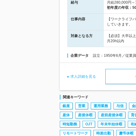
給与
月給280,000
初年度の年収：
5
仕事内容
【ワークライフバ
していきます。
対象となる方
【必須】大卒以上
月20h以内
企業データ
設立：1950年6月／従業
求人詳細を見る
関連キーワード
銀座
営業
運用業務
与信
金
産休
産後休暇
産前産後休暇
育
時短勤務
OJT
年末年始休暇
有
リモートワーク
時差出勤
慶弔休暇