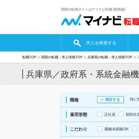
関西の転職サイトはマイナビ転職 [関西版]
求人を検索する
転職TOP
関西の転職・求人情報TOP
兵庫県の転職・求人情報TOP
兵庫県／政府系・系統金融
特に
職種
指定する
雇用形態
正社員
契約社
こだわり
職種未経験OK