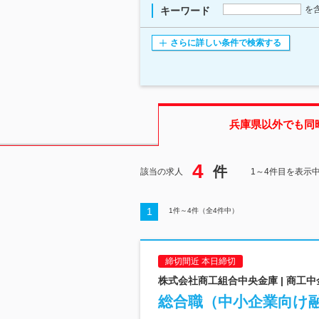
を
キーワード
さらに詳しい条件で検索する
兵庫県
以外でも同
4
件
該当の求人
1～4件目を表示
1
1
件～
4
件（全
4
件中）
締切間近 本日締切
株式会社商工組合中央金庫 | 商工中
総合職（中小企業向け