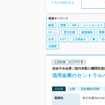
求人詳細を見る
関連キーワード
銀座
営業
MR
ルートセールス
Iターン
育児支援
家賃補助
禁煙
社宅
OJT
土日祝休み
寮
社
兵庫県
志望動機・自己PR不要
信金中央金庫 | 国内有数の機関投
信用金庫のセントラル
正社員
上場
完全週休2日制
勤務地
東京/札幌/仙台/