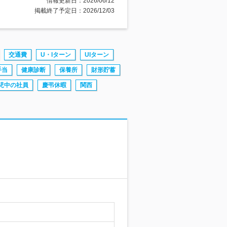
情報更新日：2026/06/12
掲載終了予定日：2026/12/03
交通費
U・Iターン
UIターン
手当
健康診断
保養所
財形貯蓄
児中の社員
慶弔休暇
関西