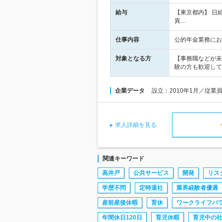
給与
【東京都内】 日給
異…
仕事内容
公的年金業務にお
対象となる方
【事務職などが未経
験の方も歓迎して
企業データ
設立：2010年1月／従業
求人詳細を見る
関連キーワード
高井戸
公共サービス
開発
リス
学歴不問
定時退社
業界経験者優遇
産前産後休暇
育休
ワークライフバ
年間休日120日
育児休暇
育児中の