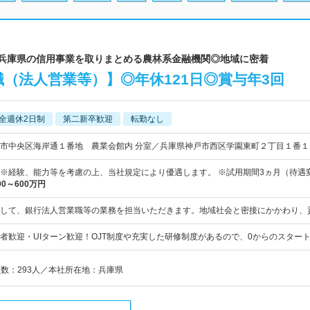
 ◎兵庫県の信用事業を取りまとめる農林系金融機関◎地域に密着
（法人営業等）】◎年休121日◎賞与年3回
全週休2日制
第二新卒歓迎
転勤なし
市中央区海岸通１番地 農業会館内 分室／兵庫県神戸市西区学園東町２丁目１番１
0円～ ※経験、能力等を考慮の上、当社規定により優遇します。 ※試用期間3ヵ月（待遇
00～600万円
して、銀行法人営業職等の業務を担当いただきます。地域社会と密接にかかわり、
者歓迎・UIターン歓迎！OJT制度や充実した研修制度があるので、0からのスター
員数：293人／本社所在地：兵庫県