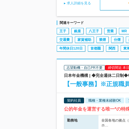
求人詳細を見る
関連キーワード
王子
銀座
八王子
営業
MR
交通費
家賃補助
禁煙
分煙
年間休日120日
首都圏
関西
東
志望動機・自己PR不要
締切間近 本
日本年金機構 | ◆完全週休二日制
【一般事務】※正規職員
契約社員
職種・業種未経験OK
公的年金を運営する唯一*の特
勤務地
全国各地の拠点（
ホ…