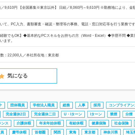
／9,610円 【全国募集※東京以外】 日給／8,060円～9,610円 ※勤務地により、金
いて、PC入力、書類審査・確認・整理等の事務、電話・窓口対応等を行う業務で
験でもOK】◆基本的なPCスキルをお持ちの方（Word・Excel）◆学歴不問 ◆業
います。
員数：22,000人／本社所在地：東京都
気になる
ク
団体職員
学校法人職員
総務
人事
採用
コンプライアン
完全週休2日
完全週休二日
U・Iターン
Iターン
禁煙
分煙
ランス
介護休暇
年末年始休暇
有給休暇
健康保険
社会保険
社員
慶弔休暇
首都圏
関西
東海
東京都
神奈川県
埼玉