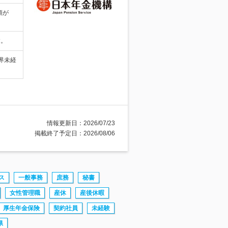
額が
す。
界未経
情報更新日：2026/07/23
掲載終了予定日：2026/08/06
ス
一般事務
庶務
秘書
女性管理職
産休
産後休暇
厚生年金保険
契約社員
未経験
県