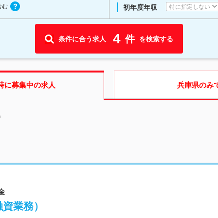
含む
特に指定しない
初年度年収
4
件
条件に合う求人
を検索する
時に募集中の求人
兵庫県
のみ
中
金
融資業務）