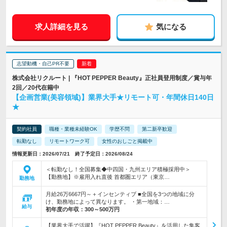
求人詳細を見る
気になる
志望動機・自己PR不要
株式会社リクルート | 『HOT PEPPER Beauty』正社員登用制度／賞与年
2回／20代在籍中
【企画営業(美容領域)】業界大手★リモート可・年間休日140日
★
契約社員
職種・業種未経験OK
学歴不問
第二新卒歓迎
転勤なし
リモートワーク可
女性のおしごと掲載中
情報更新日：2026/07/21 終了予定日：2026/08/24
＜転勤なし！全国募集◆中四国・九州エリア積極採用中＞
【勤務地】※雇用入れ直後 首都圏エリア（東京…
勤務地
月給26万6667円～＋インセンティブ ■全国を3つの地域に分
け、勤務地によって異なります。 ・第一地域：…
給与
初年度の年収：
300～500万円
【業界大手で活躍】『HOT PEPPER Beauty』を活用した集客