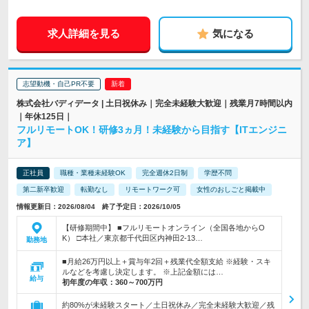
求人詳細を見る
気になる
志望動機・自己PR不要
株式会社バディデータ | 土日祝休み｜完全未経験大歓迎｜残業月7時間以内
｜年休125日｜
フルリモートOK！研修3ヵ月！未経験から目指す【ITエンジニ
ア】
正社員
職種・業種未経験OK
完全週休2日制
学歴不問
第二新卒歓迎
転勤なし
リモートワーク可
女性のおしごと掲載中
情報更新日：2026/08/04 終了予定日：2026/10/05
【研修期間中】 ■フルリモートオンライン（全国各地からO
K） □本社／東京都千代田区内神田2-13…
勤務地
■月給26万円以上＋賞与年2回＋残業代全額支給 ※経験・スキ
ルなどを考慮し決定します。 ※上記金額には…
給与
初年度の年収：
360～700万円
約80%が未経験スタート／土日祝休み／完全未経験大歓迎／残