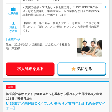
＜充実の研修・OJTあり＞飲食店に対し『HOT PEPPERグル
メ』などを提案し、集客や宣伝、レジ業務など日々の業務の悩
仕事内容
み事の解決に向けてサポートします
【学歴不問・第二新卒・社会人デビューも歓迎】「これから成
長したい」「新しいことに挑戦したい」という意欲重視の採用
対象と
です。
なる方
企業データ
設立：2012年10月／従業員数：14,192人／本社所在
地：東京都
求人詳細を見る
気になる
株式会社ネオアクト | WEBスキルを基本から学べる／土日祝休み／年休
128日／残業月10h
U-35限定／未経験OK／フルリモあり／賞与年2回【Webデザイ
ナー】