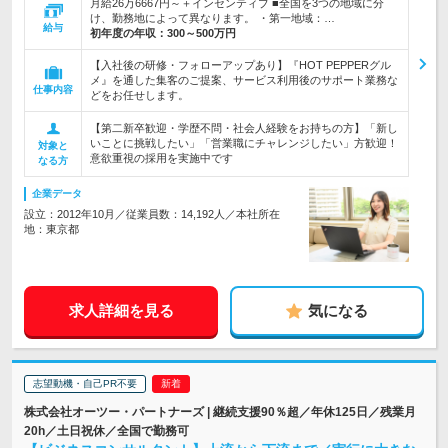
月給26万6667円～＋インセンティブ ■全国を3つの地域に分
け、勤務地によって異なります。 ・第一地域：…
給与
初年度の年収：
300～500万円
【入社後の研修・フォローアップあり】『HOT PEPPERグル
メ』を通した集客のご提案、サービス利用後のサポート業務な
仕事内容
どをお任せします。
【第二新卒歓迎・学歴不問・社会人経験をお持ちの方】「新し
いことに挑戦したい」「営業職にチャレンジしたい」方歓迎！
対象と
意欲重視の採用を実施中です
なる方
企業データ
設立：2012年10月／従業員数：14,192人／本社所在
地：東京都
求人詳細を見る
気になる
志望動機・自己PR不要
株式会社オーツー・パートナーズ | 継続支援90％超／年休125日／残業月
20h／土日祝休／全国で勤務可