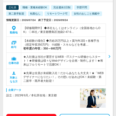
正社員
職種・業種未経験OK
完全週休2日制
学歴不問
第二新卒歓迎
転勤なし
リモートワーク可
女性のおしごと掲載中
情報更新日：2026/07/24 終了予定日：2026/09/24
【研修期間中】 ◆本社もしくはオンライン（全国各地からO
K） ◇本社／東京都豊島区池袋2-47-6…
勤務地
【未経験の場合】◆月給25万円以上＋賞与年2回＋各種手当
（想定年収350万円） ※経験・スキルなどを考慮…
給与
初年度の年収：
350～600万円
★入社後は当社が運営するWEB・ITスクール研修からスター
ト！★研修後は様々なWebデザインを企画・制作します！★将
仕事内容
来はフルリモートで活躍OK！
★先輩は全員が未経験入社！だからあなたも大丈夫！★「WEB
デザイナーになりたい！」その想いがあればOK！未経験・第
対象と
二新卒・既卒者大歓迎！
なる方
企業データ
設立：2023年9月／本社所在地：東京都