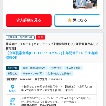
求人詳細を見る
気になる
志望動機・自己PR不要
株式会社リクルート | キャリアアップ支援金制度あり／正社員登用あり／
賞与2回
【企画提案営業(HOT PEPPERグルメ)】年間休日140日★有給
取得OK
契約社員
職種・業種未経験OK
学歴不問
第二新卒歓迎
転勤なし
リモートワーク可
女性のおしごと掲載中
情報更新日：2026/07/21 終了予定日：2026/08/24
＜転勤なし！全国で積極採用中！＞ 【勤務地】※雇用入れ直
後 ■首都圏エリア（東京都千代田区、東京都…
勤務地
月給26万6667円～＋インセンティブ ■全国を3つの地域に分
け、勤務地によって異なります。 ・第一地域：…
給与
初年度の年収：
300～500万円