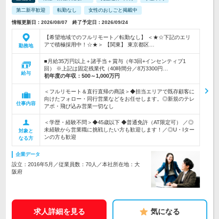
第二新卒歓迎
転勤なし
女性のおしごと掲載中
情報更新日：2026/08/07 終了予定日：2026/09/24
【希望地域でのフルリモート／転勤なし】 ＜★☆下記のエリ
アで積極採用中！☆★＞ 【関東】 東京都区…
勤務地
■月給35万円以上＋諸手当＋賞与（年3回+インセンティブ1
回） ※上記は固定残業代（40時間分／8万3300円…
給与
初年度の年収：
500～1,000万円
＜フルリモート＆直行直帰の商談＞◆担当エリアで既存顧客に
向けたフォロー・同行営業などをお任せします。◎新規のテレ
仕事内容
アポ・飛び込み営業一切なし
＜学歴・経験不問＞◆45歳以下 ◆普通免許（AT限定可） ／◎
未経験から営業職に挑戦したい方も歓迎します！／◎U・Iター
対象と
ンの方も歓迎
なる方
企業データ
設立：2016年5月／従業員数：70人／本社所在地：大
阪府
求人詳細を見る
気になる