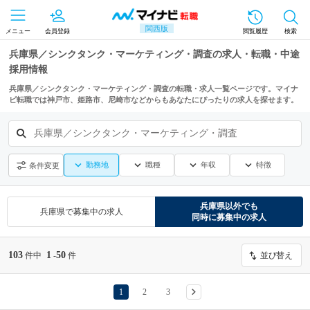
関西版
メニュー
会員登録
閲覧履歴
検索
兵庫県／シンクタンク・マーケティング・調査の求人・転職・中途
採用情報
兵庫県／シンクタンク・マーケティング・調査の転職・求人一覧ページです。マイナ
ビ転職では神戸市、姫路市、尼崎市などからもあなたにぴったりの求人を探せます。
兵庫県／シンクタンク・マーケティング・調査
勤務地
職種
年収
特徴
条件変更
兵庫県
以外でも
兵庫県
で募集中の求人
同時に募集中の求人
103
1
50
件中
-
件
並び替え
1
2
3