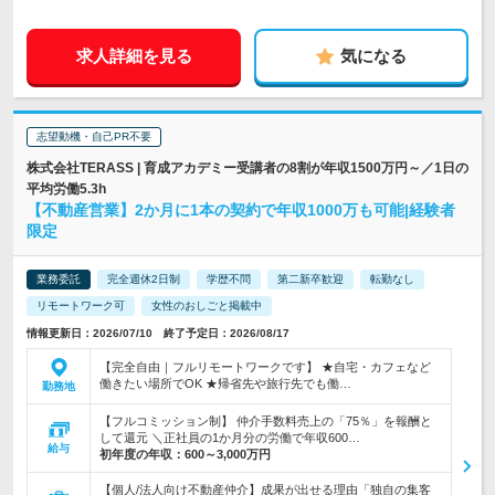
求人詳細を見る
気になる
志望動機・自己PR不要
株式会社TERASS | 育成アカデミー受講者の8割が年収1500万円～／1日の
平均労働5.3h
【不動産営業】2か月に1本の契約で年収1000万も可能|経験者
限定
業務委託
完全週休2日制
学歴不問
第二新卒歓迎
転勤なし
リモートワーク可
女性のおしごと掲載中
情報更新日：2026/07/10 終了予定日：2026/08/17
【完全自由｜フルリモートワークです】 ★自宅・カフェなど
働きたい場所でOK ★帰省先や旅行先でも働…
勤務地
【フルコミッション制】 仲介手数料売上の「75％」を報酬と
して還元 ＼正社員の1か月分の労働で年収600…
給与
初年度の年収：
600～3,000万円
【個人/法人向け不動産仲介】成果が出せる理由「独自の集客