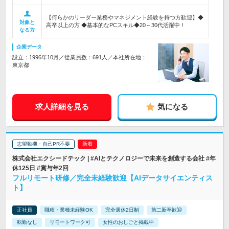
【何らかのリーダー業務やマネジメント経験を持つ方歓迎】◆
対象と
高卒以上の方 ◆基本的なPCスキル◆20～30代活躍中！
なる方
企業データ
設立：1996年10月／従業員数：691人／本社所在地：
東京都
求人詳細を見る
気になる
志望動機・自己PR不要
株式会社エクシードテック | #AIとテクノロジーで未来を創造する会社 #年
休125日 #賞与年2回
フルリモート研修／完全未経験歓迎【AIデータサイエンティス
ト】
正社員
職種・業種未経験OK
完全週休2日制
第二新卒歓迎
転勤なし
リモートワーク可
女性のおしごと掲載中