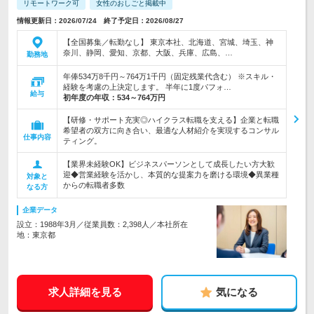
リモートワーク可
女性のおしごと掲載中
情報更新日：2026/07/24 終了予定日：2026/08/27
【全国募集／転勤なし】 東京本社、北海道、宮城、埼玉、神
奈川、静岡、愛知、京都、大阪、兵庫、広島、…
勤務地
年俸534万8千円～764万1千円（固定残業代含む） ※スキル・
経験を考慮の上決定します。 半年に1度パフォ…
給与
初年度の年収：
534～764万円
【研修・サポート充実◎ハイクラス転職を支える】企業と転職
希望者の双方に向き合い、最適な人材紹介を実現するコンサル
仕事内容
ティング。
【業界未経験OK】ビジネスパーソンとして成長したい方大歓
迎◆営業経験を活かし、本質的な提案力を磨ける環境◆異業種
対象と
からの転職者多数
なる方
企業データ
設立：1988年3月／従業員数：2,398人／本社所在
地：東京都
求人詳細を見る
気になる