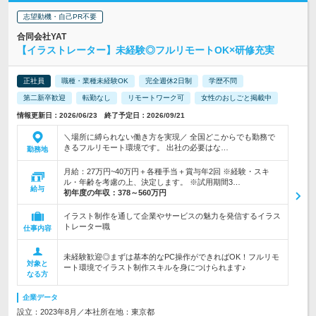
志望動機・自己PR不要
合同会社YAT
【イラストレーター】未経験◎フルリモートOK×研修充実
正社員
職種・業種未経験OK
完全週休2日制
学歴不問
第二新卒歓迎
転勤なし
リモートワーク可
女性のおしごと掲載中
情報更新日：2026/06/23 終了予定日：2026/09/21
＼場所に縛られない働き方を実現／ 全国どこからでも勤務で
きるフルリモート環境です。 出社の必要はな…
勤務地
月給：27万円~40万円＋各種手当＋賞与年2回 ※経験・スキ
ル・年齢を考慮の上、決定します。 ※試用期間3…
給与
初年度の年収：
378～560万円
イラスト制作を通して企業やサービスの魅力を発信するイラス
トレーター職
仕事内容
未経験歓迎◎まずは基本的なPC操作ができればOK！フルリモ
対象と
ート環境でイラスト制作スキルを身につけられます♪
なる方
企業データ
設立：2023年8月／本社所在地：東京都