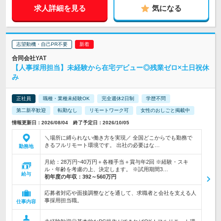
求人詳細を見る
気になる
志望動機・自己PR不要
合同会社YAT
【人事採用担当】未経験から在宅デビュー◎残業ゼロ×土日祝休
み
正社員
職種・業種未経験OK
完全週休2日制
学歴不問
第二新卒歓迎
転勤なし
リモートワーク可
女性のおしごと掲載中
情報更新日：2026/08/04 終了予定日：2026/10/05
＼場所に縛られない働き方を実現／ 全国どこからでも勤務で
きるフルリモート環境です。 出社の必要はな…
勤務地
月給：28万円~40万円＋各種手当＋賞与年2回 ※経験・スキ
ル・年齢を考慮の上、決定します。 ※試用期間3…
給与
初年度の年収：
392～560万円
応募者対応や面接調整などを通して、求職者と会社を支える人
事採用担当職。
仕事内容