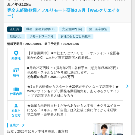
み／年休125日
完全未経験歓迎／フルリモート研修3ヵ月【Webクリエイタ
ー】
正社員
職種・業種未経験OK
完全週休2日制
第二新卒歓迎
転勤なし
リモートワーク可
女性のおしごと掲載中
情報更新日：2026/08/04 終了予定日：2026/10/05
【研修期間中】 ■本社またはフルリモートオンライン（全国各
地からOK） □本社／東京都新宿区西新宿…
勤務地
■月給25万円以上＋賞与年2回＋各種手当（想定年収350万円）
※経験・スキルなどを考慮し決定します。 …
給与
初年度の年収：
350～1,000万円
★3ヵ月の研修からスタート★20代が中心となって活躍中！★
Webデザインもアプリ開発も動画編集も、あらゆるクリエイテ
仕事内容
ィブで活躍できる人材になろう！
★先輩も未経験入社！だからあなたも大丈夫！★クリエイター
になる「スキル」や「自信」は入社後に身に付くから未経験・
対象と
第二新卒・既卒者大歓迎！
なる方
企業データ
設立：2025年10月／本社所在地：東京都