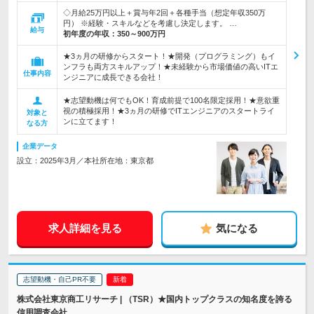
◇月給25万円以上＋賞与年2回＋各種手当（想定年収350万
円） ※経験・スキルなどを考慮し決定します。 …
給与
初年度の年収：
350～900万円
★3ヵ月の研修からスタート！★開発（プログラミング）もイ
ンフラも両方スキルアップ！★未経験から市場価値の高いITエ
仕事内容
ンジニアに成長できる会社！
★志望動機は何でもOK！育成前提で100名限定採用！★意欲重
視の積極採用！★3ヵ月の研修でITエンジニアのスタートライ
対象と
ンに立てます！
なる方
企業データ
設立：2025年3月／本社所在地：東京都
求人詳細を見る
気になる
志望動機・自己PR不要
株式会社東京商工リサーチ | （TSR）★国内トップクラスの知名度を誇る
信用調査会社