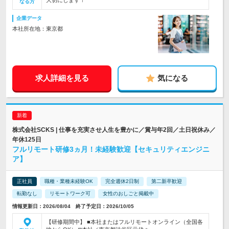
大切にします！
なる方
企業データ
本社所在地：東京都
求人詳細を見る
気になる
株式会社SCKS | 仕事を充実させ人生を豊かに／賞与年2回／土日祝休み／
年休125日
フルリモート研修3ヵ月！未経験歓迎【セキュリティエンジニ
ア】
正社員
職種・業種未経験OK
完全週休2日制
第二新卒歓迎
転勤なし
リモートワーク可
女性のおしごと掲載中
情報更新日：2026/08/04 終了予定日：2026/10/05
【研修期間中】 ■本社またはフルリモートオンライン（全国各