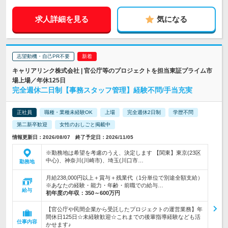
求人詳細を見る
気になる
志望動機・自己PR不要
キャリアリンク株式会社 | 官公庁等のプロジェクトを担当東証プライム市
場上場／年休125日
完全週休二日制【事務スタッフ管理】経験不問/手当充実
正社員
職種・業種未経験OK
上場
完全週休2日制
学歴不問
第二新卒歓迎
女性のおしごと掲載中
情報更新日：2026/08/07 終了予定日：2026/11/05
※勤務地は希望を考慮のうえ、決定します 【関東】東京(23区
中心)、神奈川(川崎市)、埼玉(川口市…
勤務地
月給238,000円以上＋賞与＋残業代（1分単位で別途全額支給）
※あなたの経験・能力・年齢・前職での給与…
給与
初年度の年収：
350～600万円
【官公庁や民間企業から受託したプロジェクトの運営業務】年
間休日125日☆未経験歓迎☆これまでの後輩指導経験なども活
仕事内容
かせます♪