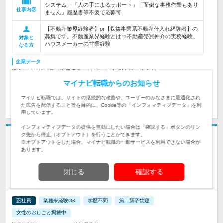
システム」「人の手によるサポート」「面倒な事務作業もあり
仕事内容
ません」履歴書等不要で応募可
【不動産業界経験者】or【収益事業系不動産仕入れ経験者】の
募集です。不動産業界経験とは⇒不動産売買仲介の実務経験、
対象と
ハウスメーカーの営業経験
なる方
企業データ
設立：2019年4月／従業員数：100人／本社所在地：東京都
マイナビ転職からのお知らせ
マイナビ転職では、サイトの継続的な改善や、ユーザーのみなさまに最適化され
求人詳細を見る
気になる
た広告を配信すること等を目的に、Cookie等の「インフォマティブデータ」を利
用しています。
インフォマティブデータの提供を無効にしたい場合は「確認する」ボタンのリン
ク先から停止（オプトアウト）を行うことができます。
志望動機・自己PR不要
※オプトアウトをした場合、マイナビ転職の一部サービスを利用できない場合が
株式会社かんでんCSフォーラム | 有給取得率94.7％／年間休日120日／残
あります。
業月10～15ｈ／各種手当
【コールセンターSV（管理者）】安定基盤で叶える着実なキャ
閉じる
確認する
リア
正社員
業種未経験OK
学歴不問
第二新卒歓迎
女性のおしごと掲載中