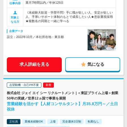
業月7時間以内／年休125日
仕事内容
《未経験大歓迎・学歴不問》手に職が欲しい人、安定が欲しい
人、手厚いサポート体制のもとで成長したい人★意欲重視採用
対象と
★複数名の同期と一緒に学べる
なる方
企業データ
設立：2022年10月／本社所在地：東京都
求人詳細を見る
気になる
志望動機・自己PR不要
株式会社 ジェイ エイ シー リクルートメント | ＜東証プライム上場＞創業
50年の実績／世界12ヵ国で事業を展開
営業経験を活かす【人材コンサルタント】月35.8万円～／土日
祝休
正社員
業種未経験OK
上場
完全週休2日制
転勤なし