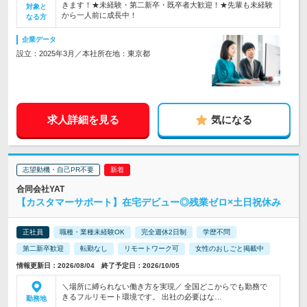
きます！★未経験・第二新卒・既卒者大歓迎！★先輩も未経験
対象と
から一人前に成長中！
なる方
企業データ
設立：2025年3月／本社所在地：東京都
求人詳細を見る
気になる
志望動機・自己PR不要
合同会社YAT
【カスタマーサポート】在宅デビュー◎残業ゼロ×土日祝休み
正社員
職種・業種未経験OK
完全週休2日制
学歴不問
第二新卒歓迎
転勤なし
リモートワーク可
女性のおしごと掲載中
情報更新日：2026/08/04 終了予定日：2026/10/05
＼場所に縛られない働き方を実現／ 全国どこからでも勤務で
きるフルリモート環境です。 出社の必要はな…
勤務地