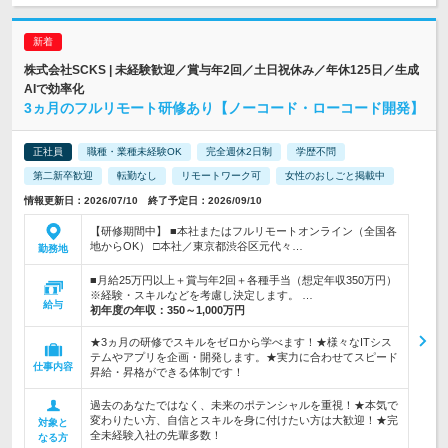
株式会社SCKS | 未経験歓迎／賞与年2回／土日祝休み／年休125日／生成
AIで効率化
3ヵ月のフルリモート研修あり【ノーコード・ローコード開発】
正社員
職種・業種未経験OK
完全週休2日制
学歴不問
第二新卒歓迎
転勤なし
リモートワーク可
女性のおしごと掲載中
情報更新日：2026/07/10 終了予定日：2026/09/10
【研修期間中】 ■本社またはフルリモートオンライン（全国各
地からOK） □本社／東京都渋谷区元代々…
勤務地
■月給25万円以上＋賞与年2回＋各種手当（想定年収350万円）
※経験・スキルなどを考慮し決定します。 …
給与
初年度の年収：
350～1,000万円
★3ヵ月の研修でスキルをゼロから学べます！★様々なITシス
テムやアプリを企画・開発します。★実力に合わせてスピード
仕事内容
昇給・昇格ができる体制です！
過去のあなたではなく、未来のポテンシャルを重視！★本気で
変わりたい方、自信とスキルを身に付けたい方は大歓迎！★完
対象と
全未経験入社の先輩多数！
なる方