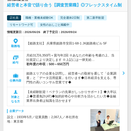
経営者と本音で語り合う【調査営業職】◎フレックスタイム制
正社員
職種・業種未経験OK
完全週休2日制
第二新卒歓迎
リモートワーク可
女性のおしごと掲載中
情報更新日：2026/06/26 終了予定日：2026/09/24
【姫路支社】 兵庫県姫路市安田1-68-1 JK姫路南ビル 5F
勤務地
月給31万6,350円＋賞与年2回 ※あなたの年齢を考慮の上、当
社規定により決定します ※上記には一律支給…
給与
初年度の年収：
500～650万円
姫路エリアの企業を訪問し、経営者への取材を通して「企業調
査」と「データ活用提案」を行います◆日本経済を支える、専
仕事内容
門性の高いコンサル営業です◆
【未経験歓迎！ベテランの先輩がしっかりサポート】◆大卒以
上◆普通免許(AT)◆知的好奇心や分析力を活かしたい方◆金融
対象と
業界出身者は知識を活かせます
なる方
企業データ
設立：1933年5月／従業員数：2,067人／本社所在
地：東京都