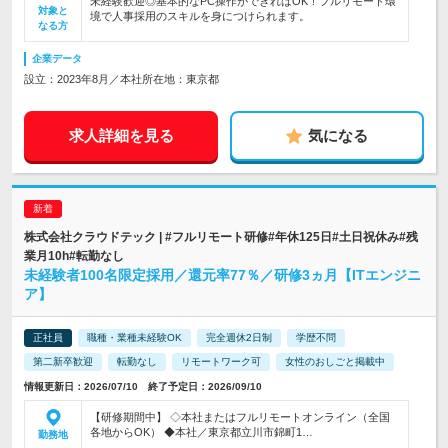
未経験歓迎◎基本的なPC操作ができればOK！フルリモート環
対象と
境で人事採用のスキルを身につけられます。
なる方
企業データ
設立：2023年8月／本社所在地：東京都
求人詳細を見る
気になる
株式会社クラウドテック | #フルリモート研修#年休125日#土日祝休み#残
業月10h#転勤なし
未経験者100名限定採用／還元率77％／研修3ヵ月【ITエンジニ
ア】
正社員
職種・業種未経験OK
完全週休2日制
学歴不問
第二新卒歓迎
転勤なし
リモートワーク可
女性のおしごと掲載中
情報更新日：2026/07/10 終了予定日：2026/09/10
【研修期間中】 ◇本社またはフルリモートオンライン（全国
各地からOK） ◆本社／東京都立川市錦町1…
勤務地