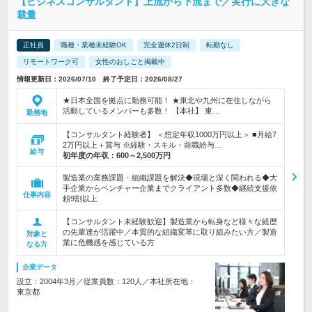
【ビジネスコンサルタント】上流から下流まで／実行に大きな
裁量
正社員
職種・業種未経験OK
完全週休2日制
転勤なし
リモートワーク可
女性のおしごと掲載中
情報更新日：2026/07/10 終了予定日：2026/08/27
★日本全国を拠点に勤務可能！ ★東北や九州に在住しながら
活動しているメンバーも多数！ 【本社】 東…
勤務地
【コンサルタント経験者】 ＜想定年収1000万円以上＞ ■月給7
2万円以上＋賞与 ※経験・スキル・前職給与…
給与
初年度の年収：
600～2,500万円
製造業の業務課題・組織課題を解決◆現場と深く関われる◆大
手企業からベンチャー企業までクライアント多数◆継続支援依
仕事内容
頼9割以上
【コンサルタント未経験歓迎】製造業から転身など様々な経歴
の先輩達が活躍中／本質的な組織変革に取り組みたい方／製造
対象と
業に危機感を感じている方
なる方
企業データ
設立：2004年3月／従業員数：120人／本社所在地：
東京都