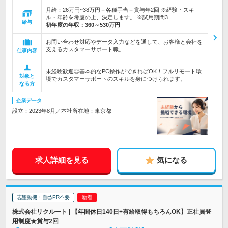
月給：26万円~38万円＋各種手当＋賞与年2回 ※経験・スキ
ル・年齢を考慮の上、決定します。 ※試用期間3…
給与
初年度の年収：
360～530万円
お問い合わせ対応やデータ入力などを通して、お客様と会社を
支えるカスタマーサポート職。
仕事内容
未経験歓迎◎基本的なPC操作ができればOK！フルリモート環
対象と
境でカスタマーサポートのスキルを身につけられます。
なる方
企業データ
設立：2023年8月／本社所在地：東京都
求人詳細を見る
気になる
志望動機・自己PR不要
株式会社リクルート | 【年間休日140日+有給取得もちろんOK】正社員登
用制度★賞与2回