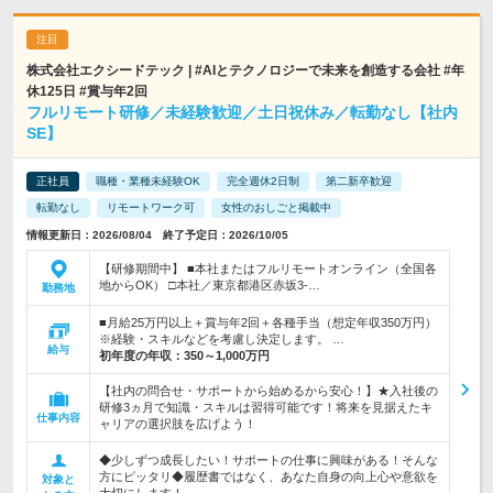
株式会社エクシードテック | #AIとテクノロジーで未来を創造する会社 #年
休125日 #賞与年2回
フルリモート研修／未経験歓迎／土日祝休み／転勤なし【社内
SE】
正社員
職種・業種未経験OK
完全週休2日制
第二新卒歓迎
転勤なし
リモートワーク可
女性のおしごと掲載中
情報更新日：2026/08/04 終了予定日：2026/10/05
【研修期間中】 ■本社またはフルリモートオンライン（全国各
地からOK） □本社／東京都港区赤坂3-…
勤務地
■月給25万円以上＋賞与年2回＋各種手当（想定年収350万円）
※経験・スキルなどを考慮し決定します。 …
給与
初年度の年収：
350～1,000万円
【社内の問合せ・サポートから始めるから安心！】★入社後の
研修3ヵ月で知識・スキルは習得可能です！将来を見据えたキ
仕事内容
ャリアの選択肢を広げよう！
◆少しずつ成長したい！サポートの仕事に興味がある！そんな
方にピッタリ◆履歴書ではなく、あなた自身の向上心や意欲を
対象と