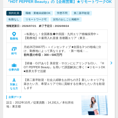
『HOT PEPPER Beauty』の【企画営業】★リモートワークOK
契約社員
職種・業種未経験OK
学歴不問
第二新卒歓迎
転勤なし
リモートワーク可
女性のおしごと掲載中
情報更新日：2026/07/21 終了予定日：2026/08/24
＜転勤なし！全国募集◆中四国・九州エリア積極採用中＞
【勤務地】※雇用入れ直後 首都圏エリア（東京…
勤務地
月給26万6667円～＋インセンティブ ■全国を3つの地域に分
け、勤務地によって異なります。 ・第一地域：…
給与
初年度の年収：
300～500万円
【研修・OJTあり】美容室・サロンにヒアリングを行い、『H
OT PEPPER Beauty』を用いて課題解決に導く！■リモートOK
仕事内容
■業界大手で活躍
【第二新卒歓迎・社会人経験をお持ちの方】新しいキャリアを
築きたい方、希望エリアで街に貢献する仕事がしたい方を歓迎
対象と
します
なる方
企業データ
設立：2012年10月／従業員数：14,192人／本社所在
地：東京都