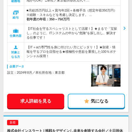
地からOK） □本社／東京都渋谷区元代々…
勤務地
■月給25万円以上＋賞与年2回＋各種手当（想定年収350万円）
※経験・スキルなどを考慮し決定します。 …
給与
初年度の年収：
350～750万円
【IT社会を守るスペシャリストとして活躍！】★まるで「宝探
し」のように、ITシステムの中から“危険”を探し出し、解決す
仕事内容
る仕事です！
【IT＋αの専門性を身に付けたい方にピッタリ！】★財産・情
報を守るプロを目指せる★積極性や意欲を重視した100％ポテ
対象と
ンシャル採用！
なる方
企業データ
設立：2024年8月／本社所在地：東京都
求人詳細を見る
気になる
株式会社インスラート | 挑戦をデザインし未来を創造する会社／土日祝休