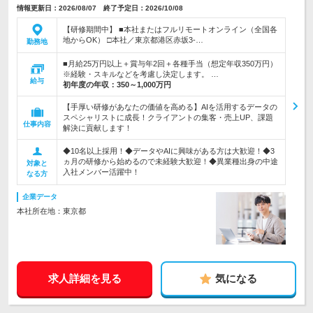
情報更新日：2026/08/07 終了予定日：2026/10/08
【研修期間中】 ■本社またはフルリモートオンライン（全国各
地からOK） □本社／東京都港区赤坂3-…
勤務地
■月給25万円以上＋賞与年2回＋各種手当（想定年収350万円）
※経験・スキルなどを考慮し決定します。 …
給与
初年度の年収：
350～1,000万円
【手厚い研修があなたの価値を高める】AIを活用するデータの
スペシャリストに成長！クライアントの集客・売上UP、課題
仕事内容
解決に貢献します！
◆10名以上採用！◆データやAIに興味がある方は大歓迎！◆3
ヵ月の研修から始めるので未経験大歓迎！◆異業種出身の中途
対象と
入社メンバー活躍中！
なる方
企業データ
本社所在地：東京都
求人詳細を見る
気になる