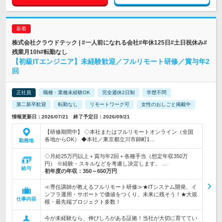
株式会社クラウドテック | #一人前になれる会社#年休125日#土日祝休み#
残業月10h#転勤なし
【初級ITエンジニア】未経験歓迎／フルリモート研修／賞与年2
回
正社員
職種・業種未経験OK
完全週休2日制
学歴不問
第二新卒歓迎
転勤なし
リモートワーク可
女性のおしごと掲載中
情報更新日：2026/07/21 終了予定日：2026/09/21
【研修期間中】 ◇本社またはフルリモートオンライン（全国
各地からOK） ◆本社／東京都立川市錦町1…
勤務地
◇月給25万円以上＋賞与年2回＋各種手当（想定年収350万
円） ※経験・スキルなどを考慮し決定します。 …
給与
初年度の年収：
350～650万円
≪専任講師が教えるフルリモート研修≫★ITシステム開発、イ
ンフラ運用・サポートで価値をつくり、未来に残そう！★大規
仕事内容
模・最先端プロジェクト多数！
今が未経験なら、伸びしろがある証拠！当社が大切に育ててい