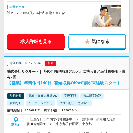
企業データ
設立：2024年8月／本社所在地：東京都
求人詳細を見る
気になる
志望動機・自己PR不要
株式会社リクルート | 『HOT PEPPERグルメ』に携わる／正社員登用／賞
与2回
【営業】年間休日140日+有給取得OK★8割が未経験スタート
契約社員
職種・業種未経験OK
学歴不問
第二新卒歓迎
転勤なし
リモートワーク可
女性のおしごと掲載中
情報更新日：2026/07/21 終了予定日：2026/08/24
＜転勤なし！全国で積極採用中！＞ 【勤務地】※雇用入れ直
後 ■首都圏エリア（東京都千代田区、東京都…
勤務地