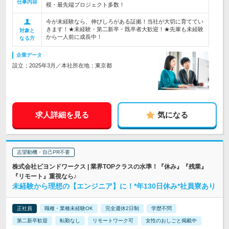
仕事内容
模・最先端プロジェクト多数！
今が未経験なら、伸びしろがある証拠！当社が大切に育ててい
きます！★未経験・第二新卒・既卒者大歓迎！★先輩も未経験
対象と
から一人前に成長中！
なる方
企業データ
設立：2025年3月／本社所在地：東京都
求人詳細を見る
気になる
志望動機・自己PR不要
株式会社ビヨンドワークス | 業界TOPクラスの水準！『休み』『残業』
『リモート』重視なら♪
未経験から理想の【エンジニア】に！*年130日休み*社員寮あり
正社員
職種・業種未経験OK
完全週休2日制
学歴不問
第二新卒歓迎
転勤なし
リモートワーク可
女性のおしごと掲載中