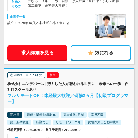
になる「スキル」や「自信」は入社後に身に付くから未経験・
対象と
第二新卒・既卒者大歓迎！
なる方
企業データ
設立：2025年10月／本社所在地：東京都
求人詳細を見る
気になる
志望動機・自己PR不要
株式会社エンデバース | 努力した人が報われる世界に｜未来への一歩｜自
社ITスクールあり
フルリモートOK！未経験大歓迎／研修2ヵ月【初級プログラマ
ー】
正社員
職種・業種未経験OK
完全週休2日制
学歴不問
第二新卒歓迎
転勤なし
リモートワーク可
女性のおしごと掲載中
情報更新日：2026/07/10 終了予定日：2026/09/10