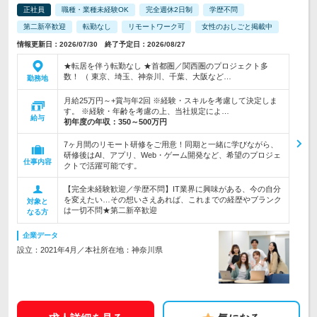
正社員
職種・業種未経験OK
完全週休2日制
学歴不問
第二新卒歓迎
転勤なし
リモートワーク可
女性のおしごと掲載中
情報更新日：2026/07/30 終了予定日：2026/08/27
★転居を伴う転勤なし ★首都圏／関西圏のプロジェクト多
数！ （ 東京、埼玉、神奈川、千葉、大阪など…
勤務地
月給25万円～+賞与年2回 ※経験・スキルを考慮して決定しま
す。 ※経験・年齢を考慮の上、当社規定によ…
給与
初年度の年収：
350～500万円
7ヶ月間のリモート研修をご用意！同期と一緒に学びながら、
研修後はAI、アプリ、Web・ゲーム開発など、希望のプロジェ
仕事内容
クトで活躍可能です。
【完全未経験歓迎／学歴不問】IT業界に興味がある、今の自分
を変えたい…その想いさえあれば、これまでの経歴やブランク
対象と
は一切不問★第二新卒歓迎
なる方
企業データ
設立：2021年4月／本社所在地：神奈川県