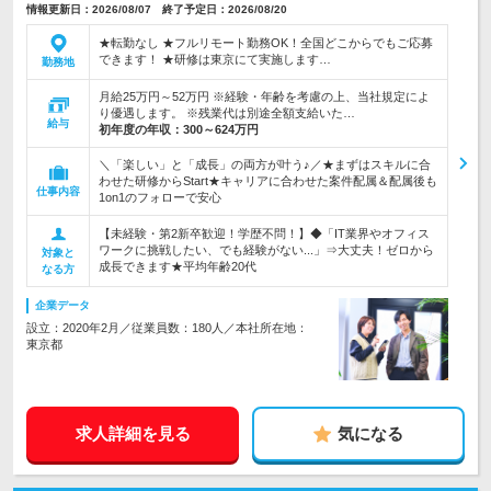
情報更新日：2026/08/07 終了予定日：2026/08/20
★転勤なし ★フルリモート勤務OK！全国どこからでもご応募
できます！ ★研修は東京にて実施します…
勤務地
月給25万円～52万円 ※経験・年齢を考慮の上、当社規定によ
り優遇します。 ※残業代は別途全額支給いた…
給与
初年度の年収：
300～624万円
＼「楽しい」と「成長」の両方が叶う♪／★まずはスキルに合
わせた研修からStart★キャリアに合わせた案件配属＆配属後も
仕事内容
1on1のフォローで安心
【未経験・第2新卒歓迎！学歴不問！】◆「IT業界やオフィス
ワークに挑戦したい、でも経験がない...」⇒大丈夫！ゼロから
対象と
成長できます★平均年齢20代
なる方
企業データ
設立：2020年2月／従業員数：180人／本社所在地：
東京都
求人詳細を見る
気になる