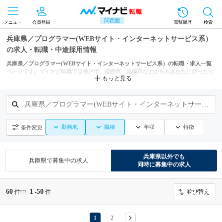
関西版
メニュー
会員登録
閲覧履歴
検索
兵庫県／プログラマー(WEBサイト・インターネットサービス系）
の求人・転職・中途採用情報
兵庫県／プログラマー(WEBサイト・インターネットサービス系）の転職・求人一覧
ページです。マイナビ転職では神戸市、姫路市、尼崎市などからもあなたにぴったり
もっと見る
の求人を探せます。
兵庫県／プログラマー(WEBサイト・インターネットサービス系）
勤務地
職種
年収
特徴
条件変更
兵庫県
以外でも
兵庫県
で募集中の求人
同時に募集中の求人
60
1
50
件中
-
件
並び替え
1
2