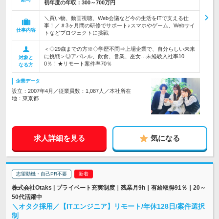
初年度の年収：
300～700万円
＼買い物、動画視聴、Web会議など今の生活をITで支える仕
事！／＃3ヶ月間の研修でサポート♪スマホやゲーム、Webサイ
仕事内容
トなどプロジェクトに挑戦
＜◇29歳までの方※◇学歴不問⇒上場企業で、自分らしい未来
に挑戦＞◎アパレル、飲食、営業、巫女…未経験入社率10
対象と
0％！★リモート案件率70％
なる方
企業データ
設立：2007年4月／従業員数：1,087人／本社所在
地：東京都
求人詳細を見る
気になる
志望動機・自己PR不要
株式会社Otaks | プライベート充実制度｜残業月9h｜有給取得91％｜20～
50代活躍中
＼オタク採用／【ITエンジニア】リモート/年休128日/案件選択
制