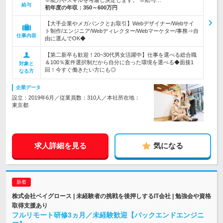
※能力やスキルを考慮し決定します。 ※給与…
給与
初年度の年収：
350～600万円
【大手企業やメガバンクとお取引】Webデザイナー/Webサイ
ト制作/エンジニア/Webディレクター/Webマーケター/事務⇒自
仕事内容
由に選んでOK◆
【第二新卒も歓迎！20~30代男女活躍中】仕事を選べる総合職
＆100％案件選択制だから自分に合った環境を選べる◆面接1
対象と
回！今すぐ働きたい方にも◎
なる方
企業データ
設立：2019年6月／従業員数：310人／本社所在地：
東京都
求人詳細を見る
気になる
株式会社ベイグロース | 未経験者の挑戦を後押しするIT会社 | 勉強会や資格
取得支援あり
フルリモート研修3ヵ月／未経験歓迎【バックエンドエンジニ