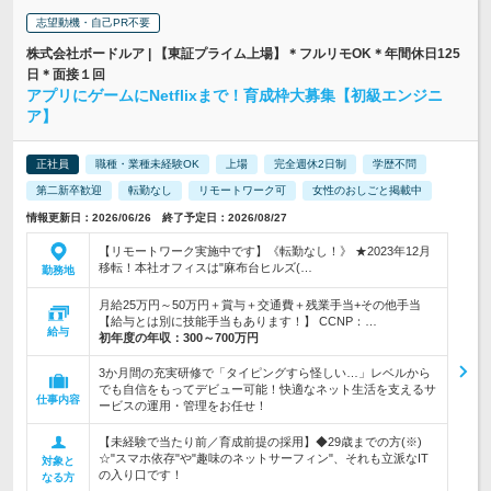
志望動機・自己PR不要
株式会社ボードルア | 【東証プライム上場】＊フルリモOK＊年間休日125
日＊面接１回
アプリにゲームにNetflixまで！育成枠大募集【初級エンジニ
ア】
正社員
職種・業種未経験OK
上場
完全週休2日制
学歴不問
第二新卒歓迎
転勤なし
リモートワーク可
女性のおしごと掲載中
情報更新日：2026/06/26 終了予定日：2026/08/27
【リモートワーク実施中です】《転勤なし！》 ★2023年12月
移転！本社オフィスは"麻布台ヒルズ(…
勤務地
月給25万円～50万円＋賞与＋交通費＋残業手当+その他手当
【給与とは別に技能手当もあります！】 CCNP：…
給与
初年度の年収：
300～700万円
3か月間の充実研修で「タイピングすら怪しい…」レベルから
でも自信をもってデビュー可能！快適なネット生活を支えるサ
仕事内容
ービスの運用・管理をお任せ！
【未経験で当たり前／育成前提の採用】◆29歳までの方(※)
☆"スマホ依存"や"趣味のネットサーフィン"、それも立派なIT
対象と
の入り口です！
なる方