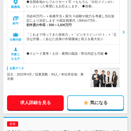
◆全国各地からフルリモート可 ⇒もちろん「出社メインがい
い」といった希望にもお応えします。 ◆首都…
勤務地
月給40万円～＋各種手当＋賞与 ※経験や能力を考慮し当社規
定により決定します ※固定残業代《30h分/7万6…
給与
初年度の年収：
500～1,500万円
「これまで培ってきた技術力」×「ビジネスインパクト」×「正
当な評価」／あなた自身の市場価値と収入を最大化☆
仕事内容
◆スピード選考！土日・夜間の面談・即日内定も可能 ◆
対象と
なる方
企業データ
設立：2022年4月／従業員数：93人／本社所在地：東
京都
求人詳細を見る
気になる