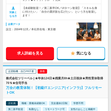
【未経験歓迎！／第二新卒OK／UIターン歓迎】「スキルを身
に付けたい」「自分の選択肢を広げたい」 という方を歓迎し
対象と
ます！
なる方
企業データ
設立：2004年12月／本社所在地：東京都
求人詳細を見る
気になる
志望動機・自己PR不要
株式会社ツリーベル | ★年休124日★残業月8h★土日祝休★男性育休取得
70％★住宅手当
万全の教育体制！【初級ITエンジニア(インフラ)】フルリモー
トOK
正社員
職種・業種未経験OK
完全週休2日制
学歴不問
第二新卒歓迎
転勤なし
リモートワーク可
女性のおしごと掲載中