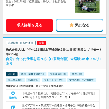
設立：2021年9月／従業員数：280人／本社所在地：
東京都
求人詳細を見る
気になる
志望動機・自己PR不要
株式会社LULL | *年休121日以上*完全週休2日(土日祝)*残業なし*リモート
率75%超
自分に合った仕事を選べる【IT系総合職】未経験OK◆フルリモ
あり
正社員
職種・業種未経験OK
完全週休2日制
学歴不問
第二新卒歓迎
転勤なし
リモートワーク可
女性のおしごと掲載中
情報更新日：2026/08/06 終了予定日：2026/09/21
【転居を伴う転勤なし／研修後は”フルリモ案件”も選択可能】
★本社もしくは全国のプロジェクト先 ★…
勤務地
月給35万円～＋業績賞与＋交通費＋各種手当 ※経験者の場合