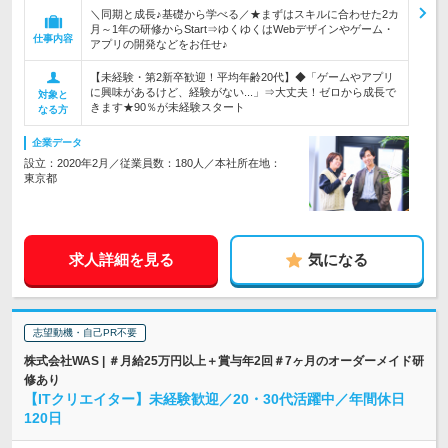
＼同期と成長♪基礎から学べる／★まずはスキルに合わせた2カ
月～1年の研修からStart⇒ゆくゆくはWebデザインやゲーム・
仕事内容
アプリの開発などをお任せ♪
【未経験・第2新卒歓迎！平均年齢20代】◆「ゲームやアプリ
に興味があるけど、経験がない...」⇒大丈夫！ゼロから成長で
対象と
きます★90％が未経験スタート
なる方
企業データ
設立：2020年2月／従業員数：180人／本社所在地：
東京都
求人詳細を見る
気になる
志望動機・自己PR不要
株式会社WAS | ＃月給25万円以上＋賞与年2回＃7ヶ月のオーダーメイド研
修あり
【ITクリエイター】未経験歓迎／20・30代活躍中／年間休日
120日