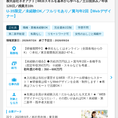
株式会社ネオアクト | WEBスキルを基本から学べる／土日祝休み／年休
128日／残業月10h
U-35限定／未経験OK／フルリモあり／賞与年2回【Webデザイ
ナー】
正社員
職種・業種未経験OK
完全週休2日制
学歴不問
第二新卒歓迎
転勤なし
リモートワーク可
女性のおしごと掲載中
情報更新日：2026/07/24 終了予定日：2026/09/24
【研修期間中】 ◆本社もしくはオンライン（全国各地からO
K） ◇本社／東京都豊島区池袋2-47-6…
勤務地
【未経験の場合】◆月給25万円以上＋賞与年2回＋各種手当
（想定年収350万円） ※経験・スキルなどを考慮…
給与
初年度の年収：
350～600万円
★入社後は当社が運営するWEB・ITスクール研修からスター
ト！★研修後は様々なWebデザインを企画・制作します！★将
仕事内容
来はフルリモートで活躍OK！
★先輩は全員が未経験入社！だからあなたも大丈夫！★「WEB
デザイナーになりたい！」その想いがあればOK！未経験・第
対象と
二新卒・既卒者大歓迎！
なる方
企業データ
設立：2023年9月／本社所在地：東京都