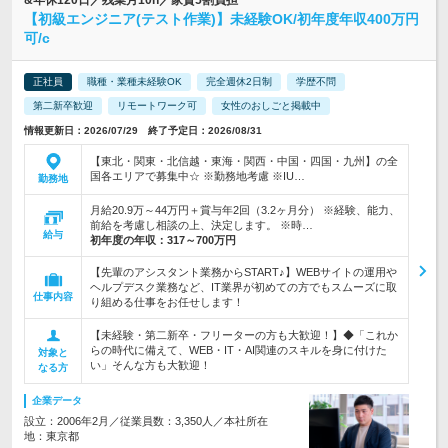
&年休120日／残業月10h／家賃5割負担
【初級エンジニア(テスト作業)】未経験OK/初年度年収400万円
可/c
正社員
職種・業種未経験OK
完全週休2日制
学歴不問
第二新卒歓迎
リモートワーク可
女性のおしごと掲載中
情報更新日：2026/07/29 終了予定日：2026/08/31
【東北・関東・北信越・東海・関西・中国・四国・九州】の全
国各エリアで募集中☆ ※勤務地考慮 ※IU…
勤務地
月給20.9万～44万円＋賞与年2回（3.2ヶ月分） ※経験、能力、
前給を考慮し相談の上、決定します。 ※時…
給与
初年度の年収：
317～700万円
【先輩のアシスタント業務からSTART♪】WEBサイトの運用や
ヘルプデスク業務など、IT業界が初めての方でもスムーズに取
仕事内容
り組める仕事をお任せします！
【未経験・第二新卒・フリーターの方も大歓迎！】◆「これか
らの時代に備えて、WEB・IT・AI関連のスキルを身に付けた
対象と
い」そんな方も大歓迎！
なる方
企業データ
設立：2006年2月／従業員数：3,350人／本社所在
地：東京都