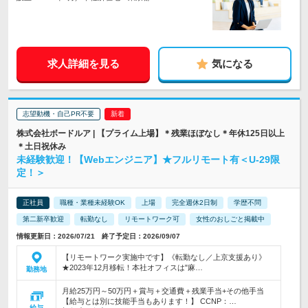
求人詳細を見る
気になる
志望動機・自己PR不要
株式会社ボードルア | 【プライム上場】＊残業ほぼなし＊年休125日以上
＊土日祝休み
未経験歓迎！【Webエンジニア】★フルリモート有＜U-29限
定！＞
正社員
職種・業種未経験OK
上場
完全週休2日制
学歴不問
第二新卒歓迎
転勤なし
リモートワーク可
女性のおしごと掲載中
情報更新日：2026/07/21 終了予定日：2026/09/07
【リモートワーク実施中です】《転勤なし／上京支援あり》
★2023年12月移転！本社オフィスは"麻…
勤務地
月給25万円～50万円＋賞与＋交通費＋残業手当+その他手当
【給与とは別に技能手当もあります！】 CCNP：…
給与