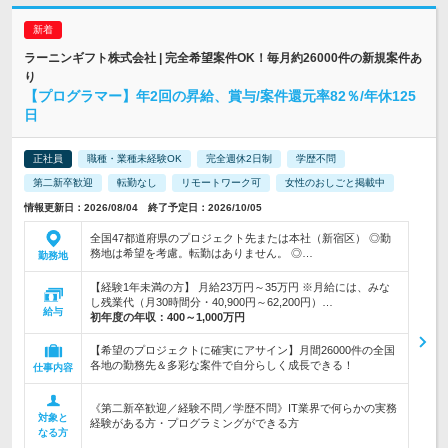
ラーニンギフト株式会社 | 完全希望案件OK！毎月約26000件の新規案件あ
り
【プログラマー】年2回の昇給、賞与/案件還元率82％/年休125
日
正社員
職種・業種未経験OK
完全週休2日制
学歴不問
第二新卒歓迎
転勤なし
リモートワーク可
女性のおしごと掲載中
情報更新日：2026/08/04 終了予定日：2026/10/05
全国47都道府県のプロジェクト先または本社（新宿区） ◎勤
務地は希望を考慮。転勤はありません。 ◎…
勤務地
【経験1年未満の方】 月給23万円～35万円 ※月給には、みな
し残業代（月30時間分・40,900円～62,200円）…
給与
初年度の年収：
400～1,000万円
【希望のプロジェクトに確実にアサイン】月間26000件の全国
各地の勤務先＆多彩な案件で自分らしく成長できる！
仕事内容
《第二新卒歓迎／経験不問／学歴不問》IT業界で何らかの実務
対象と
経験がある方・プログラミングができる方
なる方