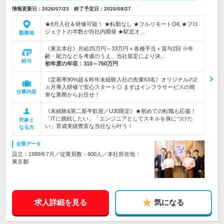
情報更新日：2026/07/23 終了予定日：2026/08/27
★8月入社＆研修可能！ ★転勤なし ★フルリモートOK ★プロ
ジェクトの半数が自社内開発 ★駅近オ…
勤務地
《東京本社》月給25万円～33万円＋各種手当＋賞与2回 ※年
齢・能力などを考慮のうえ、当社規定により決…
給与
初年度の年収：
310～750万円
《定着率90%超＆昨年未経験入社の先輩63名》オリジナルの2
ヵ月導入研修で安心スタート◎ まずはインフラサービスの簡
仕事内容
単な業務からお任せ！
《未経験&第二新卒歓迎／U30限定》★初めての転職も応援！
「ITに挑戦したい」「エンジニアとしてスキルを身につけた
対象と
い」育成実績豊富な当社なら叶う！
なる方
企業データ
設立：1988年7月／従業員数：800人／本社所在地：
東京都
求人詳細を見る
気になる