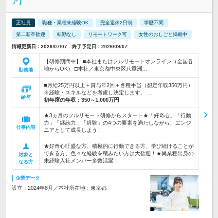
ア】
正社員
職種・業種未経験OK
完全週休2日制
学歴不問
第二新卒歓迎
転勤なし
リモートワーク可
女性のおしごと掲載中
情報更新日：2026/07/07 終了予定日：2026/09/07
【研修期間中】 ■本社またはフルリモートオンライン（全国各
地からOK） □本社／東京都中央区八重洲…
勤務地
■月給25万円以上＋賞与年2回＋各種手当（想定年収350万円）
※経験・スキルなどを考慮し決定します。 …
給与
初年度の年収：
350～1,000万円
★3ヵ月のフルリモート研修からスタート★「好奇心」「行動
力」「継続力」「経験」の4つの要素を満たしながら、エンジ
仕事内容
ニアとして成長しよう！
★好奇心旺盛な方、積極的に行動できる方、学び続けることが
できる方、色々な経験を積みたい方は大歓迎！★異業種出身の
対象と
未経験入社メンバー多数活躍！
なる方
企業データ
設立：2024年8月／本社所在地：東京都