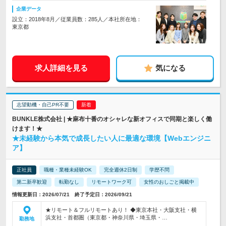
企業データ
設立：2018年8月／従業員数：285人／本社所在地：
東京都
求人詳細を見る
気になる
志望動機・自己PR不要
BUNKLE株式会社 | ★麻布十番のオシャレな新オフィスで同期と楽しく働
けます！★
★未経験から本気で成長したい人に最適な環境【Webエンジニ
ア】
正社員
職種・業種未経験OK
完全週休2日制
学歴不問
第二新卒歓迎
転勤なし
リモートワーク可
女性のおしごと掲載中
情報更新日：2026/07/21 終了予定日：2026/09/21
★リモート＆フルリモートあり！ ◆東京本社・大阪支社・横
浜支社・首都圏（東京都・神奈川県・埼玉県・…
勤務地