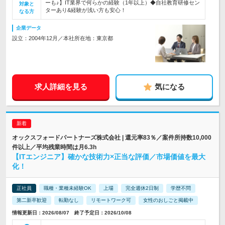
ーも♪】IT業界で何らかの経験（1年以上）◆自社教育研修セン
対象と
ターあり&経験が浅い方も安心！
なる方
企業データ
設立：2004年12月／本社所在地：東京都
求人詳細を見る
気になる
オックスフォードパートナーズ株式会社 | 還元率83％／案件所持数10,000
件以上／平均残業時間は月6.3h
【ITエンジニア】確かな技術力×正当な評価／市場価値を最大
化！
正社員
職種・業種未経験OK
上場
完全週休2日制
学歴不問
第二新卒歓迎
転勤なし
リモートワーク可
女性のおしごと掲載中
情報更新日：2026/08/07 終了予定日：2026/10/08