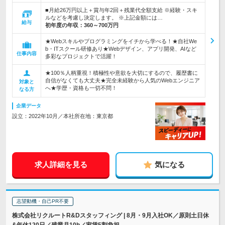
■月給26万円以上＋賞与年2回＋残業代全額支給 ※経験・スキ
ルなどを考慮し決定します。 ※上記金額には…
給与
初年度の年収：
360～700万円
★Webスキルやプログラミングをイチから学べる！★自社We
b・ITスクール研修あり★Webデザイン、アプリ開発、AIなど
仕事内容
多彩なプロジェクトで活躍！
★100％人柄重視！積極性や意欲を大切にするので、履歴書に
自信がなくても大丈夫★完全未経験から人気のWebエンジニア
対象と
へ★学歴・資格も一切不問！
なる方
企業データ
設立：2022年10月／本社所在地：東京都
求人詳細を見る
気になる
志望動機・自己PR不要
株式会社リクルートR&Dスタッフィング | 8月・9月入社OK／原則土日休