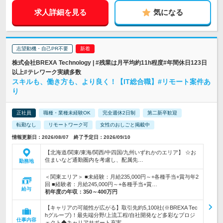
求人詳細を見る
気になる
志望動機・自己PR不要
株式会社BREXA Technology | #残業は月平均約11h程度#年間休日123日
以上#テレワーク実績多数
スキルも、働き方も、より良く！【IT総合職】#リモート案件あ
り
正社員
職種・業種未経験OK
完全週休2日制
第二新卒歓迎
転勤なし
リモートワーク可
女性のおしごと掲載中
情報更新日：2026/08/07 終了予定日：2026/09/10
【北海道/関東/東海/関西/中四国/九州いずれかのエリア】 ☆お
住まいなど通勤圏内を考慮し、配属先…
勤務地
＜関東エリア＞ ■未経験：月給235,000円～+各種手当+賞与年2
回 ■経験者：月給245,000円～+各種手当+賞…
給与
初年度の年収：
350～400万円
【キャリアの可能性が広がる】取引先約5,100社(※BREXA Tec
hグループ)！最先端分野/上流工程/自社開発など多彩なプロジ
仕事内容
ェクト◆キャリアサポート充実