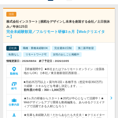
株式会社インスラート | 挑戦をデザインし未来を創造する会社／土日祝休
み／年休125日
完全未経験歓迎／フルリモート研修3ヵ月【Webクリエイタ
ー】
正社員
職種・業種未経験OK
完全週休2日制
第二新卒歓迎
転勤なし
リモートワーク可
女性のおしごと掲載中
情報更新日：2026/08/04 終了予定日：2026/10/05
【研修期間中】 ■本社またはフルリモートオンライン（全国各
地からOK） □本社／東京都新宿区西新宿…
勤務地
■月給25万円以上＋賞与年2回＋各種手当（想定年収350万円）
※経験・スキルなどを考慮し決定します。 …
給与
初年度の年収：
350～1,000万円
★3ヵ月の研修からスタート★20代が中心となって活躍中！★
Webデザインもアプリ開発も動画編集も、あらゆるクリエイテ
仕事内容
ィブで活躍できる人材になろう！
★先輩も未経験入社！だからあなたも大丈夫！★クリエイター