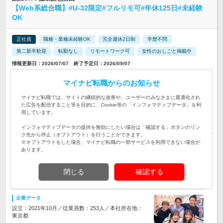
【Web系総合職】#U-32限定#フルリモ可#年休125日#未経験
OK
正社員
職種・業種未経験OK
完全週休2日制
学歴不問
第二新卒歓迎
転勤なし
リモートワーク可
女性のおしごと掲載中
情報更新日：2026/07/07 終了予定日：2026/09/07
★はじめての一人暮らし・上京も応援！（上京支援あり） ★
マイナビ転職からのお知らせ
転勤なし ★UIターン歓迎 ★東京／神奈川…
勤務地
マイナビ転職では、サイトの継続的な改善や、ユーザーのみなさまに最適化され
月給25万円～60万円＋各種手当（資格1種類につき、毎月3,000
た広告を配信すること等を目的に、Cookie等の「インフォマティブデータ」を利
円～1万5000円以上の手当を支給）＋賞与 ※…
用しています。
給与
初年度の年収：
300～700万円
インフォマティブデータの提供を無効にしたい場合は「確認する」ボタンのリン
【1～2ヵ月の研修で安心Start♪】PC操作の基本から学べる！→
ク先から停止（オプトアウト）を行うことができます。
希望や適性に合ったプロジェクトで活躍♪配属後も手厚いフォ
※オプトアウトをした場合、マイナビ転職の一部サービスを利用できない場合が
仕事内容
ローで安心★定着率95％
あります。
【 U32→育成枠採用 】◎未経験歓迎／第二新卒OK／学歴不問
閉じる
確認する
「スキルをつけたい」「IT業界に挑戦したい」「同期がいると
対象と
心強い」…そんな方にマッチ♪
なる方
企業データ
設立：2021年10月／従業員数：253人／本社所在地：
東京都