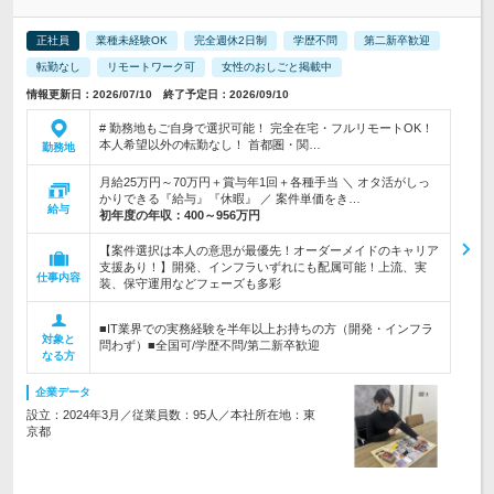
正社員
業種未経験OK
完全週休2日制
学歴不問
第二新卒歓迎
転勤なし
リモートワーク可
女性のおしごと掲載中
情報更新日：2026/07/10 終了予定日：2026/09/10
# 勤務地もご自身で選択可能！ 完全在宅・フルリモートOK！
本人希望以外の転勤なし！ 首都圏・関…
勤務地
月給25万円～70万円＋賞与年1回＋各種手当 ＼ オタ活がしっ
かりできる『給与』『休暇』 ／ 案件単価をき…
給与
初年度の年収：
400～956万円
【案件選択は本人の意思が最優先！オーダーメイドのキャリア
支援あり！】開発、インフラいずれにも配属可能！上流、実
仕事内容
装、保守運用などフェーズも多彩
■IT業界での実務経験を半年以上お持ちの方（開発・インフラ
対象と
問わず）■全国可/学歴不問/第二新卒歓迎
なる方
企業データ
設立：2024年3月／従業員数：95人／本社所在地：東
京都