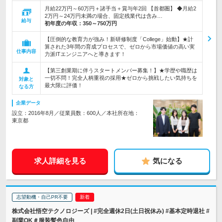
月給22万円～60万円＋諸手当＋賞与年2回 【首都圏】 ◆月給2
2万円～24万円未満の場合、固定残業代は含み…
給与
初年度の年収：
350～750万円
【圧倒的な教育力が強み！新研修制度「College」始動】★計
算された3年間の育成プロセスで、ゼロから市場価値の高い実
仕事内容
力派ITエンジニアへと導きます！
【第三創業期に伴うスタートメンバー募集！】★学歴や職歴は
一切不問！完全人柄重視の採用★ゼロから挑戦したい気持ちを
対象と
最大限に評価！
なる方
企業データ
設立：2016年8月／従業員数：600人／本社所在地：
東京都
求人詳細を見る
気になる
志望動機・自己PR不要
株式会社悟空テクノロジーズ | #完全週休2日(土日祝休み) #基本定時退社 #
副業OK＃服装髪色自由