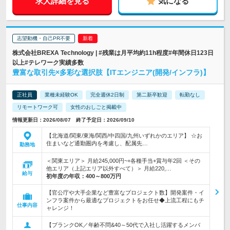
求人詳細を見る
気になる
志望動機・自己PR不要
株式会社BREXA Technology | #残業は月平均約11h程度#年間休日123日
以上#テレワーク実績多数
豊富な取引先×多彩な選択肢【ITエンジニア(開発/インフラ)】
正社員
業種未経験OK
完全週休2日制
第二新卒歓迎
転勤なし
リモートワーク可
女性のおしごと掲載中
情報更新日：2026/08/07 終了予定日：2026/09/10
【北海道/関東/東海/関西/中四国/九州いずれかのエリア】 ☆お
住まいなど通勤圏内を考慮し、配属先…
勤務地
＜関東エリア＞ 月給245,000円~+各種手当+賞与年2回 ＜その
他エリア（上記エリア以外すべて）＞ 月給220,…
給与
初年度の年収：
400～800万円
【官公庁や大手企業など豊富なプロジェクト数】開発案件・イ
ンフラ案件から最適なプロジェクトをお任せ◆上流工程にもチ
仕事内容
ャレンジ！
【ブランクOK／年齢不問&40～50代で入社し活躍するメンバ