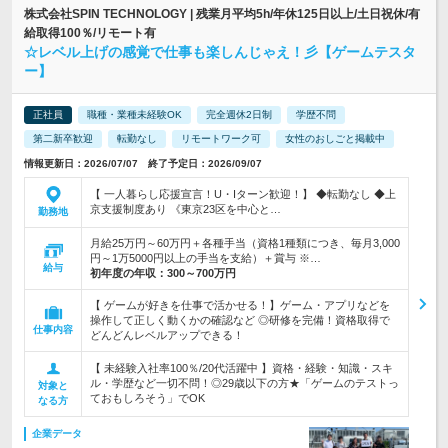
株式会社SPIN TECHNOLOGY | 残業月平均5h/年休125日以上/土日祝休/有
給取得100％/リモート有
☆レベル上げの感覚で仕事も楽しんじゃえ！彡【ゲームテスタ
ー】
正社員
職種・業種未経験OK
完全週休2日制
学歴不問
第二新卒歓迎
転勤なし
リモートワーク可
女性のおしごと掲載中
情報更新日：2026/07/07 終了予定日：2026/09/07
【 一人暮らし応援宣言！U・Iターン歓迎！】 ◆転勤なし ◆上
京支援制度あり 《東京23区を中心と…
勤務地
月給25万円～60万円＋各種手当（資格1種類につき、毎月3,000
円～1万5000円以上の手当を支給）＋賞与 ※…
給与
初年度の年収：
300～700万円
【 ゲームが好きを仕事で活かせる！】ゲーム・アプリなどを
操作して正しく動くかの確認など ◎研修を完備！資格取得で
仕事内容
どんどんレベルアップできる！
【 未経験入社率100％/20代活躍中 】資格・経験・知識・スキ
ル・学歴など一切不問！◎29歳以下の方★「ゲームのテストっ
対象と
ておもしろそう」でOK
なる方
企業データ