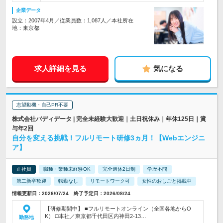
企業データ
設立：2007年4月／従業員数：1,087人／本社所在
地：東京都
求人詳細を見る
気になる
志望動機・自己PR不要
株式会社バディデータ | 完全未経験大歓迎｜土日祝休み｜年休125日｜賞
与年2回
自分を変える挑戦！フルリモート研修3ヵ月！【Webエンジニ
ア】
正社員
職種・業種未経験OK
完全週休2日制
学歴不問
第二新卒歓迎
転勤なし
リモートワーク可
女性のおしごと掲載中
情報更新日：2026/07/24 終了予定日：2026/08/24
【研修期間中】 ■フルリモートオンライン（全国各地からO
K） □本社／東京都千代田区内神田2-13…
勤務地