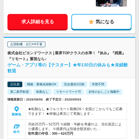
求人詳細を見る
気になる
志望動機・自己PR不要
株式会社ビヨンドワークス | 業界TOPクラスの水準！『休み』『残業』
『リモート』重視なら♪
ゲーム・アプリ等の【テスター】★年130日の休みも★未経験
歓迎
正社員
職種・業種未経験OK
完全週休2日制
学歴不問
第二新卒歓迎
転勤なし
リモートワーク可
女性のおしごと掲載中
情報更新日：2026/08/06 終了予定日：2026/09/03
★転勤なし ★フルリモート勤務OK！全国どこからでもご応募
できます！ ★研修は東京にて実施します…
勤務地
月給25万円～52万円 ※経験・年齢を考慮の上、当社規定によ
り優遇します。 ※残業代は別途全額支給いた…
給与
初年度の年収：
300～624万円