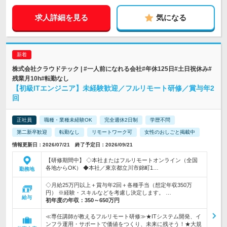
求人詳細を見る
気になる
株式会社クラウドテック | #一人前になれる会社#年休125日#土日祝休み#
残業月10h#転勤なし
【初級ITエンジニア】未経験歓迎／フルリモート研修／賞与年2
回
正社員
職種・業種未経験OK
完全週休2日制
学歴不問
第二新卒歓迎
転勤なし
リモートワーク可
女性のおしごと掲載中
情報更新日：2026/07/21 終了予定日：2026/09/21
【研修期間中】 ◇本社またはフルリモートオンライン（全国
各地からOK） ◆本社／東京都立川市錦町1…
勤務地
◇月給25万円以上＋賞与年2回＋各種手当（想定年収350万
円） ※経験・スキルなどを考慮し決定します。 …
給与
初年度の年収：
350～650万円
≪専任講師が教えるフルリモート研修≫★ITシステム開発、イ
ンフラ運用・サポートで価値をつくり、未来に残そう！★大規