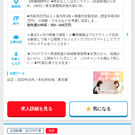
【研修期間中】 ■本社もしくはオンライン（全国各地からO
K） □本社／東京都豊島区南大塚2-26-…
勤務地
■月給25万円以上＋賞与年2回＋残業代全額支給（想定年収350
万円） ※経験・スキルなどを考慮し決定しま…
給与
初年度の年収：
350～600万円
≪最大2ヵ月の研修で成長！≫◆研修後はプログラミング言語
を駆使して様々な開発プロジェクトでプログラマーとしてアプ
仕事内容
リやシステムをつくります！
★プログラマー育成前提の未経験者採用★文系だから…知識が
ないから…と諦めていた方にこそ、このチャンスを掴んで欲し
対象と
い！★PC初心者でも大丈夫！
なる方
企業データ
設立：2022年10月／本社所在地：東京都
求人詳細を見る
気になる
志望動機・自己PR不要