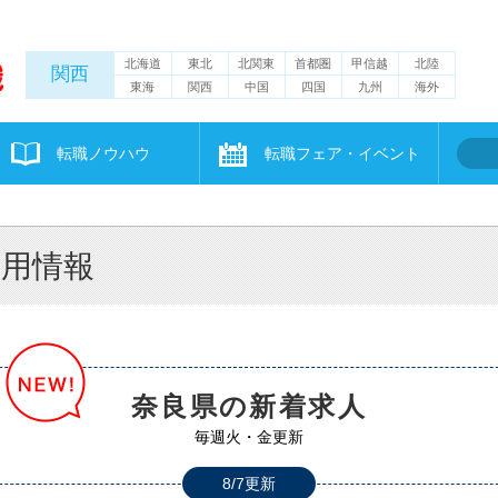
北海道
東北
北関東
首都圏
甲信越
北陸
関西
東海
関西
中国
四国
九州
海外
転職ノウハウ
転職フェア・イベント
採用情報
奈良県の新着求人
毎週火・金更新
8/7更新