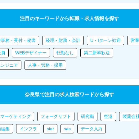
注目のキーワードから転職・求人情報を探す
般事務・受付・秘書
経理・財務・会計
U・Iターン歓迎
営
社員
WEBデザイナー
転勤なし
第二新卒歓迎
エンジニア
人事・労務・採用
奈良県で注目の求人検索ワードから探す
bマーケティング
フォークリフト
研究職
空港
製薬会
画編集
インフラ
sier
ses
データ入力