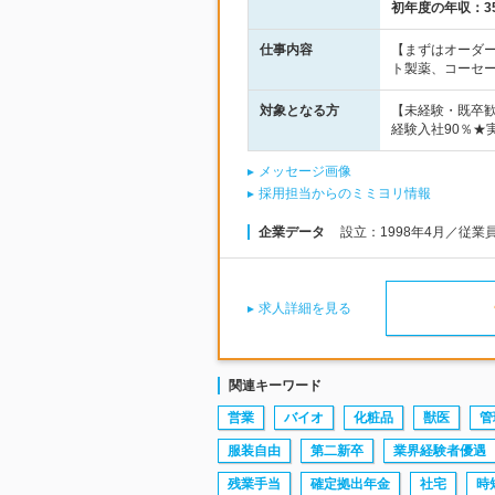
初年度の年収：
3
仕事内容
【まずはオーダ
ト製薬、コーセ
対象となる方
【未経験・既卒
経験入社90％★
メッセージ画像
採用担当からのミミヨリ情報
企業データ
設立：1998年4月／従業
求人詳細を見る
関連キーワード
営業
バイオ
化粧品
獣医
管
服装自由
第二新卒
業界経験者優遇
残業手当
確定拠出年金
社宅
時