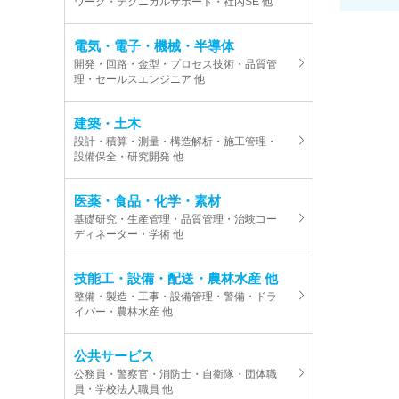
ワーク・テクニカルサポート・社内SE 他
電気・電子・機械・半導体
開発・回路・金型・プロセス技術・品質管
理・セールスエンジニア 他
建築・土木
設計・積算・測量・構造解析・施工管理・
設備保全・研究開発 他
医薬・食品・化学・素材
基礎研究・生産管理・品質管理・治験コー
ディネーター・学術 他
技能工・設備・配送・農林水産 他
整備・製造・工事・設備管理・警備・ドラ
イバー・農林水産 他
公共サービス
公務員・警察官・消防士・自衛隊・団体職
員・学校法人職員 他