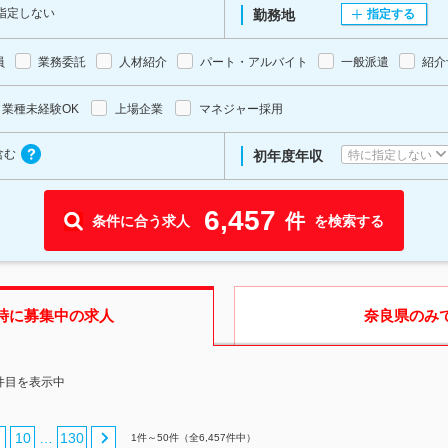
指定しない
勤務地
指定する
員
業務委託
人材紹介
パート・アルバイト
一般派遣
紹介
業種未経験OK
上場企業
マネジャー採用
含む
特に指定しない
初年度年収
6,457
件
条件に合う求人
を検索する
時に募集中の求人
奈良県
のみ
0件目を表示中
10
130
…
1
件～
50
件（全
6,457
件中）