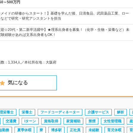
50～500万円
ーメイドの研修からスタート！】基礎を学んだ後、日清食品、武田薬品工業、ロー
ーなどで研究・研究アシスタントを担当
歓迎☆20代・第二新卒活躍中】★理系出身者を募集！（化学・生物・栄養など）未
実験経験があれば文系出身者もOK！
員数：1,334人／本社所在地：大阪府
気になる
理栄養士
栄養士
フードコーディネーター
介護サービス
解析
交通費
Iターン
資格取得
家賃補助
禁煙
女性管理職
産
短勤務
夏季休暇
寮
博多駅
正社員
未経験
育児休暇
育