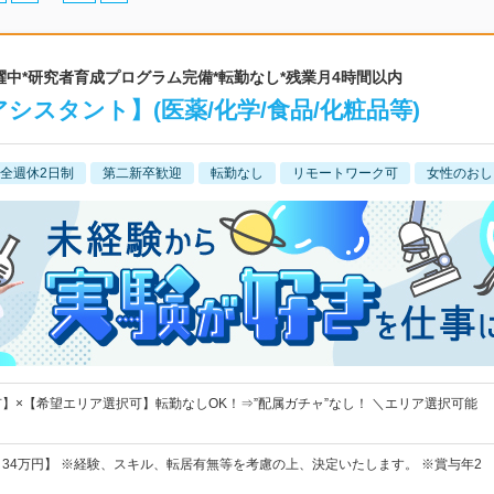
0代活躍中*研究者育成プログラム完備*転勤なし*残業月4時間以内
シスタント】(医薬/化学/食品/化粧品等)
全週休2日制
第二新卒歓迎
転勤なし
リモートワーク可
女性のおし
】×【希望エリア選択可】転勤なしOK！⇒”配属ガチャ”なし！ ＼エリア選択可能
円～34万円】 ※経験、スキル、転居有無等を考慮の上、決定いたします。 ※賞与年2