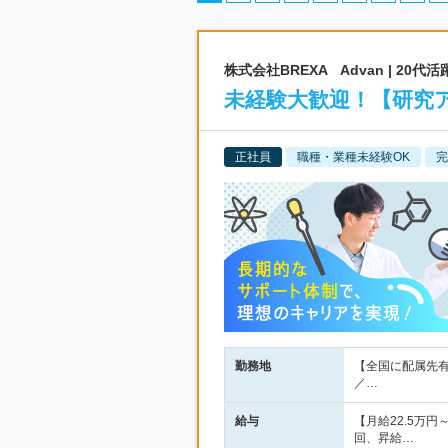
株式会社BREXA Advan | 2
未経験大歓迎！【研究ア
正社員
職種・業種未経験OK
完
勤務地
【全国に配属先有
／…
給与
【月給22.5万
回、昇給…