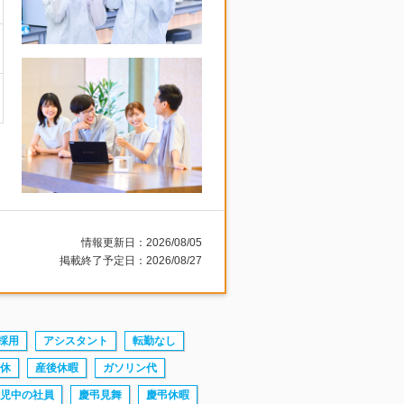
情報更新日：2026/08/05
掲載終了予定日：2026/08/27
採用
アシスタント
転勤なし
休
産後休暇
ガソリン代
児中の社員
慶弔見舞
慶弔休暇