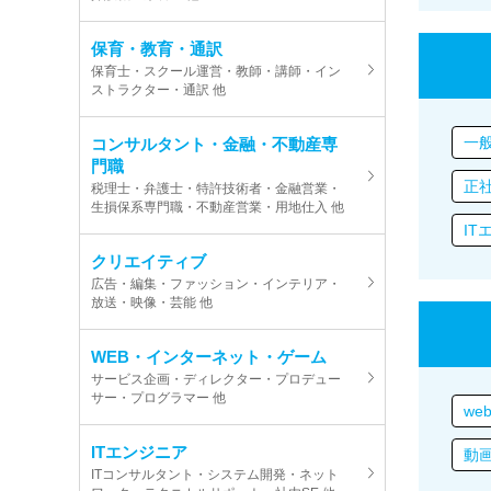
保育・教育・通訳
保育士・スクール運営・教師・講師・イン
ストラクター・通訳 他
一
コンサルタント・金融・不動産専
門職
正
税理士・弁護士・特許技術者・金融営業・
生損保系専門職・不動産営業・用地仕入 他
IT
クリエイティブ
広告・編集・ファッション・インテリア・
放送・映像・芸能 他
WEB・インターネット・ゲーム
サービス企画・ディレクター・プロデュー
サー・プログラマー 他
we
ITエンジニア
動
ITコンサルタント・システム開発・ネット