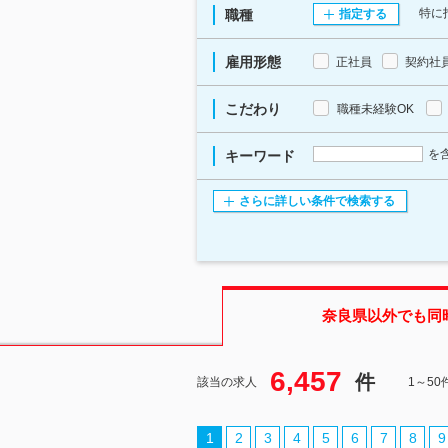
特に
職種
指定する
雇用形態
正社員
契約社
こだわり
職種未経験OK
を
キーワード
さらに詳しい条件で検索する
奈良県
以外でも同
6,457
件
該当の求人
1～5
1
2
3
4
5
6
7
8
9