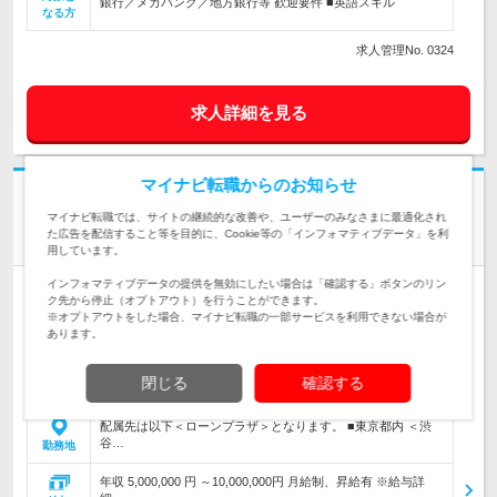
銀行／メガバンク／地方銀行等 歓迎要件 ■英語スキル
なる方
求人管理No. 0324
求人詳細を見る
マイナビ転職からのお知らせ
株式会社りそな銀行
不動産事業者向け住宅ローン営業 ※東京・神奈川・大阪・兵
マイナビ転職では、サイトの継続的な改善や、ユーザーのみなさまに最適化され
た広告を配信すること等を目的に、Cookie等の「インフォマティブデータ」を利
庫・奈良・福岡から勤務地選択可能です
用しています。
インフォマティブデータの提供を無効にしたい場合は「確認する」ボタンのリン
人材紹介
ク先から停止（オプトアウト）を行うことができます。
情報更新日：2025/04/15 終了予定日：2026/09/07
※オプトアウトをした場合、マイナビ転職の一部サービスを利用できない場合が
あります。
同社の住宅ローンは住宅ローン残高が業界NO.1です。業界の中でも認
知度が高く多くのお客さまから選ばれている商品となります。昨今、住
宅ローン商品の改定もあり営業エリアの不動産事業者からの案件相談が
閉じる
確認する
増えて…
配属先は以下＜ローンプラザ＞となります。 ■東京都内 ＜渋
谷…
勤務地
年収 5,000,000 円 ～10,000,000円 月給制、昇給有 ※給与詳