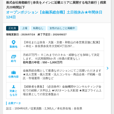
株式会社南都銀行 | 奈良をメインに近畿エリアに展開する地方銀行｜残業
月20時間以下
オープンポジション【金融系総合職】土日祝休み★年間休日
124日
正社員
上場
転勤なし
女性のおしごと掲載中
情報更新日：2026/07/24 終了予定日：2026/08/27
【本社または奈良・大阪・京都・和歌山の各営業店舗に配属】
＜本社＞ 奈良県奈良市大宮町4丁目297…
勤務地
月給27万円～ ※これまでのスキル・経験などを加味して決定
します。 ※試用期間6か月（待遇の変更なし）
給与
初年度の年収：
550～1,000万円
金融系総合職として最適なポジションにてご活躍いただきます
★法人営業・個人営業・法人コンサル・商品企画・IT戦略・信
仕事内容
託・市場運用・法務など
【経験者を募集】《必須条件》金融機関やコンサルティング会
社での経験／大卒以上 ★UIJターンも大歓迎 ★東証プライム上
対象と
場企業としての安定基盤あり
なる方
企業データ
設立：1934年6月／従業員数：2,365人／本社所在地：奈良県