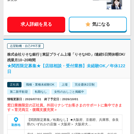
求人詳細を見る
気になる
志望動機・自己PR不要
株式会社りそな銀行 | 東証プライム上場「りそなHD」/連続5日間休暇OK/
残業月10~20時間
★関西限定募集★【店頭相談・受付業務】未経験OK／年休122
日
正社員
職種・業種未経験OK
上場
完全週休2日制
第二新卒歓迎
転勤なし
女性のおしごと掲載中
情報更新日：2026/07/31 終了予定日：2026/10/01
窓口業務限定の正社員。外回りナシでお客さまのサポートに集中できま
す＜育児両立・復職支援充実＞
【関西限定募集／転勤なし】 ■大阪府、京都府、兵庫県、奈良
県のいずれかの店舗 ＜大阪府＞ 大阪府大…
勤務地