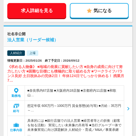
求人詳細を見る
気になる
社名非公開
法人営業（リーダー候補）
人材紹介
上場
情報更新日：2025/01/26 終了予定日：2026/09/12
《求める人物像》 ■地域の発展に貢献したい方 ■自身の成長に向けて努
力したい方 ■困難な目標にも積極的に取り組める方 ■ワークライフバラ
ンス良好 土日祝休みの完休2日！ 年休124日でしっかり休める！ 残業月
7…
■奈良県内67店舗 ■大阪府内18店舗 ■京都府内11店舗 ■和歌
山…
勤務地
想定年収 600万円～1000万円 賃金形態(給与等) ■月給：35万円
～…
給与
具体的には ■銀行店舗での法人営業 ■経営者等との折衝（顧客
を知る活動） 実現したい未来像の共有等 ■当行グループ一体で
未来像実現に向け課題解決 人材紹介・育成／M&A／事業承継
仕事内容
…