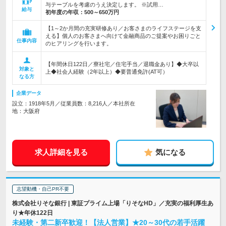
与テーブルを考慮のうえ決定します。 ※試用…
給与
初年度の年収：
500～650万円
【1～2か月間の充実研修あり／お客さまのライフステージを支
える】個人のお客さまへ向けて金融商品のご提案やお困りごと
仕事内容
のヒアリングを行います。
【年間休日122日／寮社宅／住宅手当／退職金あり】◆大卒以
対象と
上◆社会人経験（2年以上）◆要普通免許(AT可）
なる方
企業データ
設立：1918年5月／従業員数：8,216人／本社所在
地：大阪府
求人詳細を見る
気になる
志望動機・自己PR不要
株式会社りそな銀行 | 東証プライム上場「りそなHD」／充実の福利厚生あ
り★年休122日
未経験・第二新卒歓迎！【法人営業】★20～30代の若手活躍