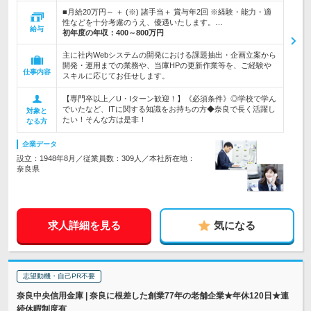
■月給20万円～ ＋ (※) 諸手当＋ 賞与年2回 ※経験・能力・適
性などを十分考慮のうえ、優遇いたします。…
給与
初年度の年収：
400～800万円
主に社内Webシステムの開発における課題抽出・企画立案から
開発・運用までの業務や、当庫HPの更新作業等を、ご経験や
仕事内容
スキルに応じてお任せします。
【専門卒以上／U・Iターン歓迎！】《必須条件》◎学校で学ん
でいたなど、ITに関する知識をお持ちの方◆奈良で長く活躍し
対象と
たい！そんな方は是非！
なる方
企業データ
設立：1948年8月／従業員数：309人／本社所在地：
奈良県
求人詳細を見る
気になる
志望動機・自己PR不要
奈良中央信用金庫 | 奈良に根差した創業77年の老舗企業★年休120日★連
続休暇制度有