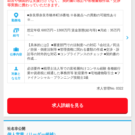
助言や側面的な支援だけでなく、 契約書の改訂や各種書類作成・交渉
等実務に携わっていただきます。
■奈良県奈良市橋本町16番地 ※各拠点への異動の可能性あり
※…
勤務地
想定年収 600万円～1300万円 賃金形態(給与等) ■月給：35万円
～…
給与
【具体的には】 ■審査部門での法制度への対応 └会社法／民法
／担保・倒産法制等 ■管理債権に関わる書類の作成 ■交渉・訴
訟等の対外的な対応 ■コンプライアンスのチェック ■契約書の
仕事内容
作成…
必須要件 ■税理士法人等での富裕層向けコンサル経験 各種銀行
業や資産税に精通した事務所等 歓迎要件 ■宅地建物取引士 ■フ
対象と
ァイナンシャル・プランニング技能士1級
なる方
求人管理No. 0322
求人詳細を見る
社名非公開
個人営業（リーダー候補）