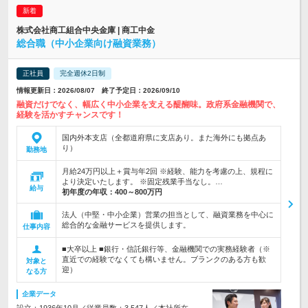
株式会社商工組合中央金庫 | 商工中金
総合職（中小企業向け融資業務）
正社員
完全週休2日制
情報更新日：2026/08/07 終了予定日：2026/09/10
融資だけでなく、幅広く中小企業を支える醍醐味。政府系金融機関で、
経験を活かすチャンスです！
国内外本支店（全都道府県に支店あり。また海外にも拠点あ
り）
勤務地
月給24万円以上＋賞与年2回 ※経験、能力を考慮の上、規程に
より決定いたします。 ※固定残業手当なし。…
給与
初年度の年収：
400～800万円
法人（中堅・中小企業）営業の担当として、融資業務を中心に
総合的な金融サービスを提供します。
仕事内容
■大卒以上 ■銀行・信託銀行等、金融機関での実務経験者（※
直近での経験でなくても構いません。ブランクのある方も歓
対象と
迎）
なる方
企業データ