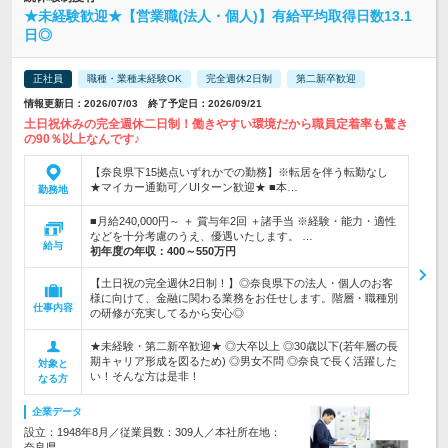
★未経験歓迎★【営業職(法人・個人)】有給平均取得日数13.1
日◎
正社員
職種・業種未経験OK
完全週休2日制
第二新卒歓迎
情報更新日：2026/07/03 終了予定日：2026/09/21
土日祝休みの完全週休二日制！働きやすい環境だから職員定着率も驚き
の90％以上なんです♪
【奈良県下15拠点いずれかでの勤務】※転居を伴う転勤なし
★マイカー通勤可／UIターン歓迎★ ■本…
勤務地
■月給240,000円～ ＋ 賞与年2回 ＋諸手当 ※経験・能力・適性
などを十分考慮のうえ、優遇いたします。 …
給与
初年度の年収：
400～550万円
【土日祝の完全週休2日制！】◎奈良県下の法人・個人のお客
様に向けて、金融に関わる業務をお任せします。階層・職種別
仕事内容
の研修が充実してるから安心◎
★未経験・第二新卒歓迎★ ◎大卒以上 ◎30歳以下(若年層の長
期キャリア形成を図るため) ◎男女不問 ◎奈良で長く活躍した
対象と
い！そんな方は是非！
なる方
企業データ
設立：1948年8月／従業員数：309人／本社所在地：
奈良県