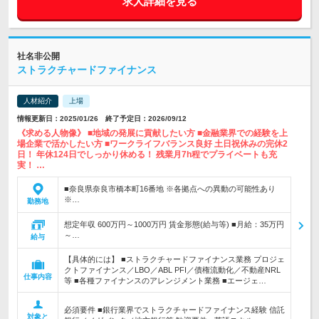
求人詳細を見る
社名非公開
ストラクチャードファイナンス
人材紹介
上場
情報更新日：2025/01/26 終了予定日：2026/09/12
《求める人物像》 ■地域の発展に貢献したい方 ■金融業界での経験を上
場企業で活かしたい方 ■ワークライフバランス良好 土日祝休みの完休2
日！ 年休124日でしっかり休める！ 残業月7h程でプライベートも充
実！ …
■奈良県奈良市橋本町16番地 ※各拠点への異動の可能性あり
※…
勤務地
想定年収 600万円～1000万円 賃金形態(給与等) ■月給：35万円
～…
給与
【具体的には】 ■ストラクチャードファイナンス業務 プロジェ
クトファイナンス／LBO／ABL PFI／債権流動化／不動産NRL
仕事内容
等 ■各種ファイナンスのアレンジメント業務 ■エージェ…
必須要件 ■銀行業界でストラクチャードファイナンス経験 信託
対象と