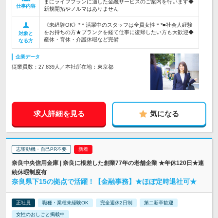
まにライフプランに適した金融サービスのご案内を行います◆
仕事内容
新規開拓やノルマはありません
《未経験OK》*＊活躍中のスタッフは全員女性＊*■社会人経験
をお持ちの方★ブランクを経て仕事に復帰したい方も大歓迎◆
対象と
産休・育休・介護休暇など完備
なる方
企業データ
従業員数：27,839人／本社所在地：東京都
求人詳細を見る
気になる
志望動機・自己PR不要
奈良中央信用金庫 | 奈良に根差した創業77年の老舗企業 ★年休120日★連
続休暇制度有
奈良県下15の拠点で活躍！【金融事務】★ほぼ定時退社可★
正社員
職種・業種未経験OK
完全週休2日制
第二新卒歓迎
女性のおしごと掲載中