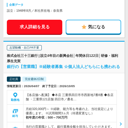
企業データ
設立：1948年8月／本社所在地：奈良県
求人詳細を見る
気になる
志望動機・自己PR不要
株式会社三十三銀行 | 設立4年目の新興会社│年間休日122日│研修・福利
厚生充実
銀行の【営業職】※経験者募集 ☆個人法人どちらにも携われる
正社員
完全週休2日制
情報更新日：2026/04/07 終了予定日：2026/10/05
【各店舗へ配属】 ◆本店 三重県四日市市西新地7番8番 ◆各店
舗 ・三重県121店舗 四日市／桑名…
勤務地
月給320,000円～ ※経験、能力等を考慮の上、当社規定により
優遇します。 ※試用期間3ヵ月（待遇変更なし）
給与
初年度の年収：
500～700万円
当行の営業職として、銀行業務全般を担当していただきます。