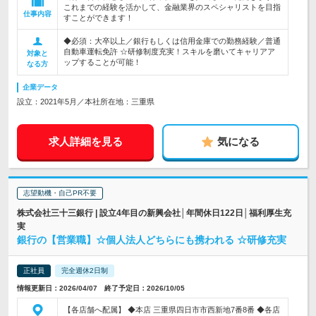
これまでの経験を活かして、金融業界のスペシャリストを目指
仕事内容
すことができます！
◆必須：大卒以上／銀行もしくは信用金庫での勤務経験／普通
自動車運転免許 ☆研修制度充実！スキルを磨いてキャリアア
対象と
ップすることが可能！
なる方
企業データ
設立：2021年5月／本社所在地：三重県
求人詳細を見る
気になる
志望動機・自己PR不要
株式会社三十三銀行 | 設立4年目の新興会社│年間休日122日│福利厚生充
実
銀行の【営業職】☆個人法人どちらにも携われる ☆研修充実
正社員
完全週休2日制
情報更新日：2026/04/07 終了予定日：2026/10/05
【各店舗へ配属】 ◆本店 三重県四日市市西新地7番8番 ◆各店