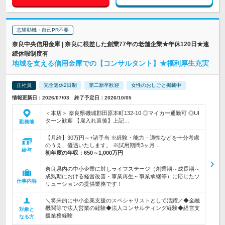
志望動機・自己PR不要
奈良中央信用金庫 | 奈良に根差した創業77年の老舗企業★年休120日★連
続休暇制度有
地域を支える信用金庫での【コンサルタント】★福利厚生充実
正社員
完全週休2日制
第二新卒歓迎
女性のおしごと掲載中
情報更新日：2026/07/03 終了予定日：2026/10/05
＜本店＞ 奈良県磯城郡田原本町132-10 ◎マイカー通勤可 ◎UI
ターン歓迎 【雇入れ直後】上記…
勤務地
【月給】30万円～+諸手当 ※経験・能力・適性などを十分考慮
のうえ、優遇いたします。 ※試用期間3ヶ月…
給与
初年度の年収：
650～1,000万円
奈良県内の中小企業に対しライフステージ（創業期～成長期～
成熟期における経営改善・事業再生～事業承継等）に応じたソ
仕事内容
リューションの提供業務です！
＼将来的に中小企業支援のスペシャリストとして活躍／◆金融
機関等で法人営業の経験◆法人コンサルティング経験◆経営支
対象と
援業務経験
なる方