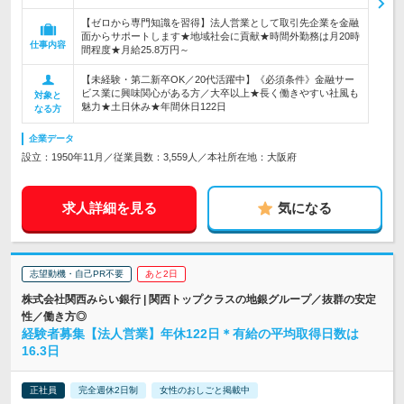
【ゼロから専門知識を習得】法人営業として取引先企業を金融
面からサポートします★地域社会に貢献★時間外勤務は月20時
仕事内容
間程度★月給25.8万円～
【未経験・第二新卒OK／20代活躍中】《必須条件》金融サー
ビス業に興味関心がある方／大卒以上★長く働きやすい社風も
対象と
魅力★土日休み★年間休日122日
なる方
企業データ
設立：1950年11月／従業員数：3,559人／本社所在地：大阪府
求人詳細を見る
気になる
志望動機・自己PR不要
あと2日
株式会社関西みらい銀行 | 関西トップクラスの地銀グループ／抜群の安定
性／働き方◎
経験者募集【法人営業】年休122日＊有給の平均取得日数は
16.3日
正社員
完全週休2日制
女性のおしごと掲載中