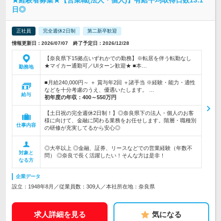
★経験者募集★【営業職(法人・個人)】有給平均取得日数13.1
日◎
正社員
完全週休2日制
第二新卒歓迎
情報更新日：2026/07/07 終了予定日：2026/12/28
【奈良県下15拠点いずれかでの勤務】※転居を伴う転勤なし
★マイカー通勤可／UIターン歓迎★ ■本…
勤務地
■月給240,000円～ ＋ 賞与年2回 ＋諸手当 ※経験・能力・適性
などを十分考慮のうえ、優遇いたします。 …
給与
初年度の年収：
400～550万円
【土日祝の完全週休2日制！】◎奈良県下の法人・個人のお客
様に向けて、金融に関わる業務をお任せします。階層・職種別
仕事内容
の研修が充実してるから安心◎
◎大卒以上 ◎金融、証券、リースなどでの営業経験（年数不
対象と
問） ◎奈良で長く活躍したい！そんな方は是非！
なる方
企業データ
設立：1948年8月／従業員数：309人／本社所在地：奈良県
求人詳細を見る
気になる