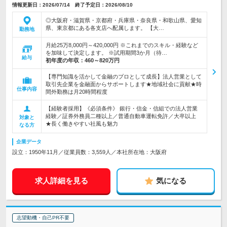
情報更新日：2026/07/14 終了予定日：2026/08/10
◎大阪府・滋賀県・京都府・兵庫県・奈良県・和歌山県、愛知
県、東京都にある各支店へ配属します。 【大…
勤務地
月給25万8,000円～420,000円 ※これまでのスキル・経験など
を加味して決定します。 ※試用期間3か月（待…
給与
初年度の年収：
460～820万円
【専門知識を活かして金融のプロとして成長】法人営業として
取引先企業を金融面からサポートします★地域社会に貢献★時
仕事内容
間外勤務は月20時間程度
【経験者採用】《必須条件》 銀行・信金・信組での法人営業
経験／証券外務員二種以上／普通自動車運転免許／大卒以上
対象と
★長く働きやすい社風も魅力
なる方
企業データ
設立：1950年11月／従業員数：3,559人／本社所在地：大阪府
求人詳細を見る
気になる
志望動機・自己PR不要