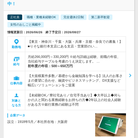
中！
正社員
職種・業種未経験OK
完全週休2日制
第二新卒歓迎
女性のおしごと掲載中
情報更新日：2026/06/26 終了予定日：2026/08/27
【東京・神奈川・千葉・大阪・兵庫・京都・奈良での募集！】
■りそな銀行本支店にある支店・営業部のい…
勤務地
月給266,000円～330,200円 ※給与詳細は経験、前職の年収、
当社給与テーブルを考慮のうえ決定します。 …
給与
初年度の年収：
500～650万円
【大規模案件多数／基礎から金融知識を学べる】法人のお客さ
まの要望に合わせ、融資やビジネスマッチング、DX支援など
仕事内容
幅広いソリューションをご提案
【未経験OK／寮社宅あり／住宅手当あり】◆大卒以上◆何ら
かの人と関わる業務経験をお持ちの方◆2年以上の社会人経験
対象と
がある方※銀行業務の経験は不問
なる方
企業データ
設立：1918年5月／本社所在地：大阪府