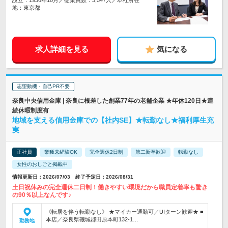
設立：1936年10月／従業員数：3,547人／本社所在
地：東京都
求人詳細を見る
気になる
志望動機・自己PR不要
奈良中央信用金庫 | 奈良に根差した創業77年の老舗企業 ★年休120日★連
続休暇制度有
地域を支える信用金庫での【社内SE】★転勤なし★福利厚生充
実
正社員
業種未経験OK
完全週休2日制
第二新卒歓迎
転勤なし
女性のおしごと掲載中
情報更新日：2026/07/03 終了予定日：2026/08/31
土日祝休みの完全週休二日制！働きやすい環境だから職員定着率も驚き
の90％以上なんです♪
《転居を伴う転勤なし》 ★マイカー通勤可／UIターン歓迎★ ■
本店／奈良県磯城郡田原本町132-1…
勤務地