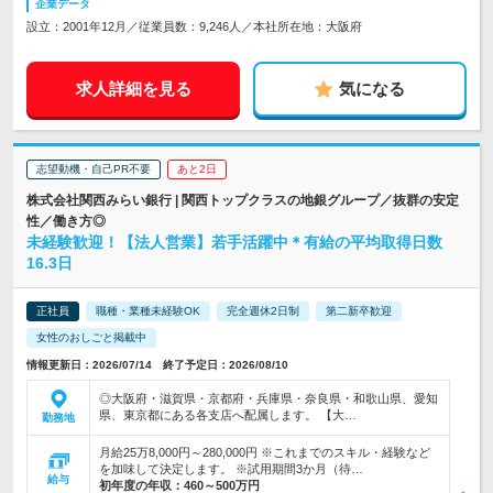
企業データ
設立：2001年12月／従業員数：9,246人／本社所在地：大阪府
求人詳細を見る
気になる
志望動機・自己PR不要
あと2日
株式会社関西みらい銀行 | 関西トップクラスの地銀グループ／抜群の安定
性／働き方◎
未経験歓迎！【法人営業】若手活躍中＊有給の平均取得日数
16.3日
正社員
職種・業種未経験OK
完全週休2日制
第二新卒歓迎
女性のおしごと掲載中
情報更新日：2026/07/14 終了予定日：2026/08/10
◎大阪府・滋賀県・京都府・兵庫県・奈良県・和歌山県、愛知
県、東京都にある各支店へ配属します。 【大…
勤務地
月給25万8,000円～280,000円 ※これまでのスキル・経験など
を加味して決定します。 ※試用期間3か月（待…
給与
初年度の年収：
460～500万円