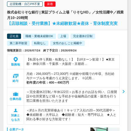
志望動機・自己PR不要
株式会社りそな銀行 | 東証プライム上場「りそなHD」／女性活躍中／残業
月10~20時間
【店頭相談・受付業務】★未経験歓迎★産休・育休制度充実
正社員
職種・業種未経験OK
上場
完全週休2日制
第二新卒歓迎
転勤なし
女性のおしごと掲載中
情報更新日：2026/07/24 終了予定日：2026/09/24
【転居を伴う異動・転勤なし！】 【U/Iターン歓迎！】 ■東京
都・神奈川県・千葉県・大阪府・京都府…
勤務地
月給：266,000円～272,000円 ※経験や前職での年収、当社給
与テーブルを考慮のうえ決定します。 ※試用…
給与
初年度の年収：
400～490万円
＜完全週休2日制／年休122日＞お客さまのお話を伺い、口座開
設や住所変更など様々な手続きや金融商品の提案・販売を行う
仕事内容
窓口業務を担当いただきます
＜約1ヶ月の充実研修あり！キャリア入社の20～30代活躍中＞
◆未経験者：大卒以上 ◆経験者：短大・専門卒以上 ★人と
対象と
関わる事が好きな方歓迎です！
なる方
企業データ