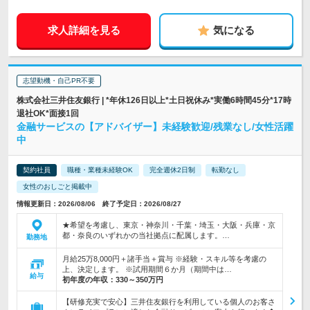
求人詳細を見る
気になる
志望動機・自己PR不要
株式会社三井住友銀行 | *年休126日以上*土日祝休み*実働6時間45分*17時
退社OK*面接1回
金融サービスの【アドバイザー】未経験歓迎/残業なし/女性活躍
中
契約社員
職種・業種未経験OK
完全週休2日制
転勤なし
女性のおしごと掲載中
情報更新日：2026/08/06 終了予定日：2026/08/27
★希望を考慮し、東京・神奈川・千葉・埼玉・大阪・兵庫・京
都・奈良のいずれかの当社拠点に配属します。…
勤務地
月給25万8,000円＋諸手当＋賞与 ※経験・スキル等を考慮の
上、決定します。 ※試用期間６か月（期間中は…
給与
初年度の年収：
330～350万円
【研修充実で安心】三井住友銀行を利用している個人のお客さ