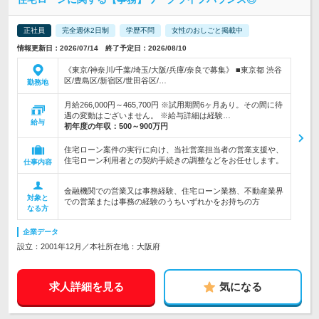
正社員
完全週休2日制
学歴不問
女性のおしごと掲載中
情報更新日：2026/07/14 終了予定日：2026/08/10
《東京/神奈川/千葉/埼玉/大阪/兵庫/奈良で募集》 ■東京都 渋谷
区/豊島区/新宿区/世田谷区/…
勤務地
月給266,000円～465,700円 ※試用期間6ヶ月あり。その間に待
遇の変動はございません。 ※給与詳細は経験…
給与
初年度の年収：
500～900万円
住宅ローン案件の実行に向け、当社営業担当者の営業支援や、
住宅ローン利用者との契約手続きの調整などをお任せします。
仕事内容
金融機関での営業又は事務経験、住宅ローン業務、不動産業界
対象と
での営業または事務の経験のうちいずれかをお持ちの方
なる方
企業データ
設立：2001年12月／本社所在地：大阪府
求人詳細を見る
気になる