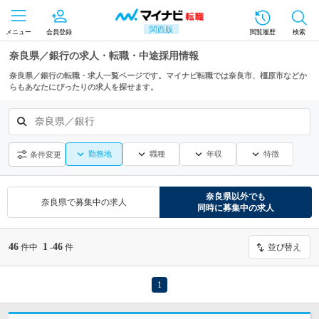
関西版
メニュー
会員登録
閲覧履歴
検索
奈良県／銀行の求人・転職・中途採用情報
奈良県／銀行の転職・求人一覧ページです。マイナビ転職では奈良市、橿原市などか
らもあなたにぴったりの求人を探せます。
奈良県／銀行
勤務地
職種
年収
特徴
条件変更
奈良県
以外でも
奈良県
で募集中の求人
同時に募集中の求人
46
1
46
件中
-
件
並び替え
1