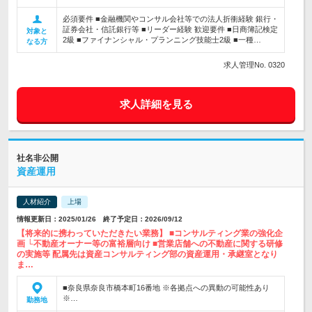
必須要件 ■金融機関やコンサル会社等での法人折衝経験 銀行・
証券会社・信託銀行等 ■リーダー経験 歓迎要件 ■日商簿記検定
対象と
2級 ■ファイナンシャル・プランニング技能士2級 ■一種…
なる方
求人管理No. 0320
求人詳細を見る
社名非公開
資産運用
人材紹介
上場
情報更新日：2025/01/26 終了予定日：2026/09/12
【将来的に携わっていただきたい業務】 ■コンサルティング業の強化企
画 └不動産オーナー等の富裕層向け ■営業店舗への不動産に関する研修
の実施等 配属先は資産コンサルティング部の資産運用・承継室となり
ま…
■奈良県奈良市橋本町16番地 ※各拠点への異動の可能性あり
※…
勤務地