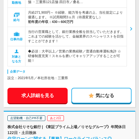
舗 ・三重県121店舗 四日市／桑名…
勤務地
月給271,900円～ ※経験、能力等を考慮の上、当社規定により
優遇します。 ※試用期間3ヵ月（待遇変更なし）
給与
初年度の年収：
430～600万円
当行の営業職として、銀行業務全般を担当していただきます。
これまでの経験を活かして、金融業界のスペシャリストを目指
仕事内容
すことができます！
◆必須：大卒以上／営業の業務経験／普通自動車運転免許 ☆
研修制度充実！スキルを磨いてキャリアアップすることが可
対象と
能！
なる方
企業データ
設立：2021年5月／本社所在地：三重県
求人詳細を見る
気になる
志望動機・自己PR不要
あと2日
株式会社りそな銀行 | 《東証プライム上場／りそなグループ》年間休日
122日・土日祝休
住宅ローンに関する【事務】ワークライフバランス◎