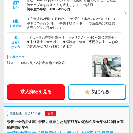
月給：266,000円～272,000円 ※経験や前職での年収、当社給
与テーブルを考慮のうえ決定します。 ※試用…
給与
初年度の年収：
400～490万円
＜完全週休2日制＞銀行窓口での受付・事務のお仕事です。お
客さまのお話を伺い、事務手続きサポートや金融商品の提案・
仕事内容
販売などをお任せします。
＜約1ヶ月の充実研修あり！キャリア入社の20～30代活躍中＞
◆未経験者：大卒以上 ◆経験者：短大・専門卒以上 ★お金
対象と
の知識がゼロから身につきます
なる方
企業データ
設立：1918年5月／本社所在地：大阪府
求人詳細を見る
気になる
志望動機・自己PR不要
奈良中央信用金庫 | 奈良に根差した創業77年の老舗企業★年休120日★連
続休暇制度有