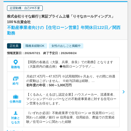
志望動機・自己PR不要
株式会社りそな銀行 | 東証プライム上場「りそなホールディングス」
100％出資会社
不動産事業者向けの【住宅ローン営業】年間休日122日／関西
勤務
正社員
職種未経験OK
女性のおしごと掲載中
情報更新日：2026/07/21 終了予定日：2026/08/24
【関西の各拠点（大阪、兵庫、奈良）での勤務】となります
（大阪府内の拠点例） ◆梅田ローンプラザ／…
勤務地
月給27.4万円～47.9万円 ※試用期間6ヶ月あり。その間に待遇
の変動はございません。 ※給与詳細は経験、…
給与
初年度の年収：
500～1,000万円
【くるみん・えるぼし認定企業】ハウスメーカー、流通業者、
マンションデベロッパーなどの不動産事業者に対する住宅ロー
仕事内容
ン営業をお任せします。
《いずれか必須》不動産業界で住宅ローン or 投資用ローンに
関わった経験／銀行 or 信用金庫、信用組合、農協での営業経
対象と
験／住宅ローンに関わった経験
なる方