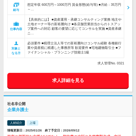
想定年収 600万円～1000万円 賃金形態(給与等) ■月給：35万円
～…
給与
【具体的には】 ■資産運用・承継コンサルティング業務 地主や
土地オーナー等の富裕層向け ■各店舗営業担当からのトスアッ
プ案件への対応 顧客の要望に応じてコンサルを実施 ■資産承継
仕事内容
ニ…
必須要件 ■税理士法人等での富裕層向けコンサル経験 各種銀行
業や資産税に精通した事務所等 歓迎要件 ■宅地建物取引士 ■フ
対象と
ァイナンシャル・プランニング技能士1級
なる方
求人管理No. 0321
求人詳細を見る
社名非公開
企業弁護士
人材紹介
上場
情報更新日：2025/01/26 終了予定日：2026/09/12