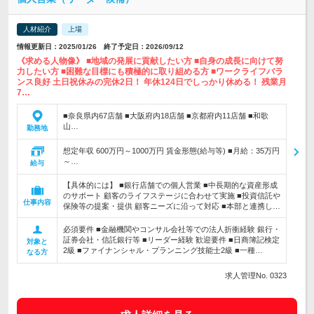
人材紹介
上場
情報更新日：2025/01/26 終了予定日：2026/09/12
《求める人物像》 ■地域の発展に貢献したい方 ■自身の成長に向けて努
力したい方 ■困難な目標にも積極的に取り組める方 ■ワークライフバラ
ンス良好 土日祝休みの完休2日！ 年休124日でしっかり休める！ 残業月
7…
■奈良県内67店舗 ■大阪府内18店舗 ■京都府内11店舗 ■和歌
山…
勤務地
想定年収 600万円～1000万円 賃金形態(給与等) ■月給：35万円
～…
給与
【具体的には】 ■銀行店舗での個人営業 ■中長期的な資産形成
のサポート 顧客のライフステージに合わせて実施 ■投資信託や
仕事内容
保険等の提案・提供 顧客ニーズに沿って対応 ■本部と連携し…
必須要件 ■金融機関やコンサル会社等での法人折衝経験 銀行・
証券会社・信託銀行等 ■リーダー経験 歓迎要件 ■日商簿記検定
対象と
2級 ■ファイナンシャル・プランニング技能士2級 ■一種…
なる方
求人管理No. 0323