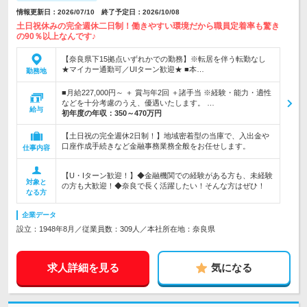
情報更新日：2026/07/10 終了予定日：2026/10/08
土日祝休みの完全週休二日制！働きやすい環境だから職員定着率も驚き
の90％以上なんです♪
【奈良県下15拠点いずれかでの勤務】※転居を伴う転勤なし
★マイカー通勤可／UIターン歓迎★ ■本…
勤務地
■月給227,000円～ ＋ 賞与年2回 ＋諸手当 ※経験・能力・適性
などを十分考慮のうえ、優遇いたします。 …
給与
初年度の年収：
350～470万円
【土日祝の完全週休2日制！】地域密着型の当庫で、入出金や
口座作成手続きなど金融事務業務全般をお任せします。
仕事内容
【U・Iターン歓迎！】◆金融機関での経験がある方も、未経験
対象と
の方も大歓迎！◆奈良で長く活躍したい！そんな方はぜひ！
なる方
企業データ
設立：1948年8月／従業員数：309人／本社所在地：奈良県
求人詳細を見る
気になる