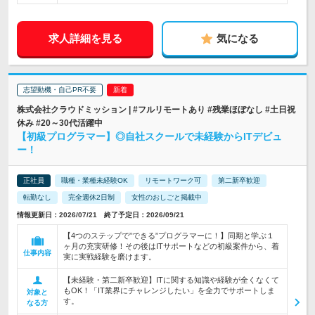
求人詳細を見る
気になる
志望動機・自己PR不要
株式会社クラウドミッション | #フルリモートあり #残業ほぼなし #土日祝
休み #20～30代活躍中
【初級プログラマー】◎自社スクールで未経験からITデビュ
ー！
正社員
職種・業種未経験OK
リモートワーク可
第二新卒歓迎
転勤なし
完全週休2日制
女性のおしごと掲載中
情報更新日：2026/07/21 終了予定日：2026/09/21
【4つのステップで”できる”プログラマーに！】同期と学ぶ１
ヶ月の充実研修！その後はITサポートなどの初級案件から、着
仕事内容
実に実戦経験を磨けます。
【未経験・第二新卒歓迎】ITに関する知識や経験が全くなくて
もOK！「IT業界にチャレンジしたい」を全力でサポートしま
対象と
す。
なる方