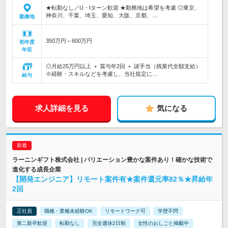
★転勤なし／U・Iターン歓迎 ★勤務地は希望を考慮 ◎東京、
神奈川、千葉、埼玉、愛知、大阪、京都、…
勤務地
350万円～600万円
初年度
年収
◎月給25万円以上 ＋ 賞与年2回 ＋ 諸手当（残業代全額支給）
※経験・スキルなどを考慮し、当社規定に…
給与
求人詳細を見る
気になる
ラーニンギフト株式会社 | バリエーション豊かな案件あり！確かな技術で
進化する成長企業
【開発エンジニア】リモート案件有★案件還元率82％★昇給年
2回
正社員
職種・業種未経験OK
リモートワーク可
学歴不問
第二新卒歓迎
転勤なし
完全週休2日制
女性のおしごと掲載中