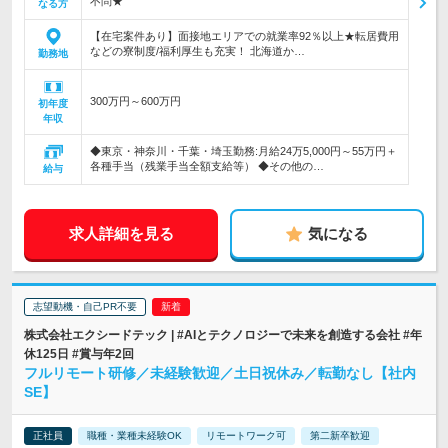
不問★
なる方
【在宅案件あり】面接地エリアでの就業率92％以上★転居費用
などの寮制度/福利厚生も充実！ 北海道か…
勤務地
300万円～600万円
初年度
年収
◆東京・神奈川・千葉・埼玉勤務:月給24万5,000円～55万円＋
各種手当（残業手当全額支給等） ◆その他の…
給与
求人詳細を見る
気になる
志望動機・自己PR不要
株式会社エクシードテック | #AIとテクノロジーで未来を創造する会社 #年
休125日 #賞与年2回
フルリモート研修／未経験歓迎／土日祝休み／転勤なし【社内
SE】
正社員
職種・業種未経験OK
リモートワーク可
第二新卒歓迎