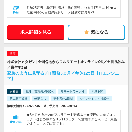
月給25万円～80万円+資格手当(1種類につき月1万円以上) ★入
社後3年間の自動昇給あり ※未経験者は月給21…
給与
求人詳細を見る
気になる
株式会社メタゼン | 全国各地からフルリモートオンラインOK／土日祝休み
／賞与年2回
家族のように見守る／IT研修3ヵ月／年休125日【ITエンジニ
ア】
正社員
職種・業種未経験OK
リモートワーク可
学歴不問
第二新卒歓迎
転勤なし
完全週休2日制
女性のおしごと掲載中
情報更新日：2026/07/07 終了予定日：2026/09/14
★3ヵ月の自社内orフルリモート研修あり★流行の先端プロジ
ェクトはじめ様々なITプロジェクトで活躍できる人へと「家族
仕事内容
のように」大切に育てます！