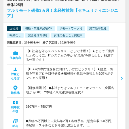
年休125日
フルリモート研修3ヵ月！未経験歓迎【セキュリティエンジニ
ア】
正社員
職種・業種未経験OK
リモートワーク可
第二新卒歓迎
転勤なし
完全週休2日制
女性のおしごと掲載中
情報更新日：2026/08/04 終了予定日：2026/10/05
【IT社会を守るスペシャリストとして活躍！】★まるで「宝探
し」のように、ITシステムの中から“危険”を探し出し、解決す
仕事内容
る仕事です！
【IT＋αの専門性を身に付けたい方にピッタリ！】★財産・情
報を守るプロを目指せる★積極性や意欲を重視した100％ポテ
対象と
ンシャル採用！
なる方
【研修期間中】 ■本社またはフルリモートオンライン（全国各
地からOK） □本社／東京都渋谷区元代々…
勤務地
350万円～750万円
初年度
年収
■月給25万円以上＋賞与年2回＋各種手当（想定年収350万円）
※経験・スキルなどを考慮し決定します。 …
給与