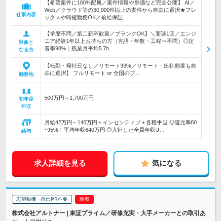
【希望案件に100%配属／案件情報や単価など完全公開】 AI／
Web／クラウド等の30,000件以上の案件から自由に選択★フレ
仕事内容
ックスや時短勤務OK／前給保証
【学歴不問／第二新卒歓迎／ブランクOK】＼面談1回／エンジ
ニア経験1年以上お持ちの方（言語・年数・工程⇒不問）◎定
対象と
着率98%｜残業月平均5.7h
なる方
【転勤・帰社日なし／リモート93%／リモート・出社頻度も自
由に選択】 フルリモート or 全国のプ…
勤務地
500万円～1,700万円
初年度
年収
月給42万円～140万円＋インセンティブ＋各種手当 ◎還元率80
~95%！平均年収640万円 ◎入社した全員年収U…
給与
求人詳細を見る
気になる
志望動機・自己PR不要
株式会社アルトナー | 東証プライム／研修充実・大手メーカーとの取引あ