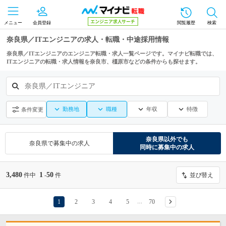
メニュー
会員登録
閲覧履歴
検索
奈良県／ITエンジニアの求人・転職・中途採用情報
奈良県／ITエンジニアのエンジニア転職・求人一覧ページです。マイナビ転職では、
ITエンジニアの転職・求人情報を奈良市、橿原市などの条件からも探せます。
奈良県／ITエンジニア
勤務地
職種
年収
特徴
条件変更
奈良県
以外でも
奈良県
で募集中の求人
同時に募集中の求人
3,480
1
50
件中
-
件
並び替え
1
2
3
4
5
70
…