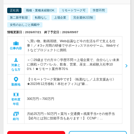
正社員
職種・業種未経験OK
リモートワーク可
学歴不問
第二新卒歓迎
転勤なし
上場企業
完全週休2日制
女性のおしごと掲載中
情報更新日：2026/07/21 終了予定日：2026/09/07
＼買い物、動画視聴、Web会議など今の生活をITで支える仕
事！／＃3ヶ月間の研修でサポート♪スマホやゲーム、Webサイ
仕事内容
トなどプロジェクトに挑戦
＜◇29歳までの方※◇学歴不問⇒上場企業で、自分らしい未来
に挑戦＞◎アパレル、飲食、営業、巫女…未経験入社率10
対象と
0％！★リモート案件率70％
なる方
【リモートワーク実施中です】《転勤なし／上京支援あり》
★2023年12月移転！本社オフィスは"麻…
勤務地
300万円～700万円
初年度
年収
月給25万円～50万円＋賞与＋交通費＋残業手当+その他手当
【給与とは別に技能手当もあります！】 CCNP：…
給与