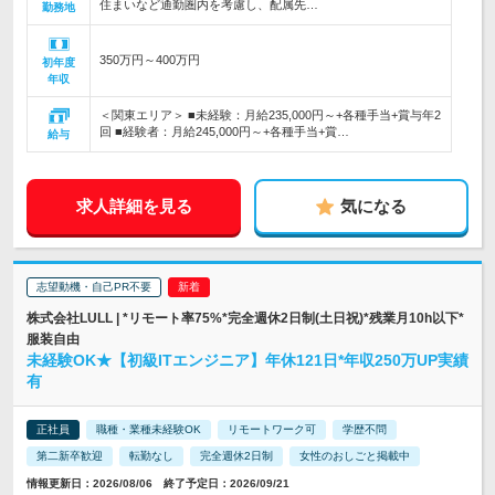
住まいなど通勤圏内を考慮し、配属先…
勤務地
350万円～400万円
初年度
年収
＜関東エリア＞ ■未経験：月給235,000円～+各種手当+賞与年2
回 ■経験者：月給245,000円～+各種手当+賞…
給与
求人詳細を見る
気になる
志望動機・自己PR不要
株式会社LULL | *リモート率75%*完全週休2日制(土日祝)*残業月10h以下*
服装自由
未経験OK★【初級ITエンジニア】年休121日*年収250万UP実績
有
正社員
職種・業種未経験OK
リモートワーク可
学歴不問
第二新卒歓迎
転勤なし
完全週休2日制
女性のおしごと掲載中
情報更新日：2026/08/06 終了予定日：2026/09/21