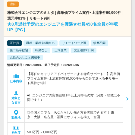
株式会社エンジニアのミカタ | 高単価プライム案件×上流案件90,000件｜
還元率83%｜リモート9割
★8月退社予定のエンジニアを優遇★社員450名全員が年収
UP【PG】
正社員
職種・業種未経験OK
リモートワーク可
学歴不問
第二新卒歓迎
転勤なし
上場企業
完全週休2日制
女性のおしごと掲載中
情報更新日：2026/08/04 終了予定日：2026/10/05
【専任のキャリアアドバイザーによる徹底サポート！】高単価
プライム案件×上流案件数90,000件から自分で選べる◆リモー
仕事内容
ト案件が9割！
■ITエンジニアの実務経験1年以上お持ちの方（分野・領域は不
対象と
問です！）
なる方
◎全国どこでも、あなたらしい働き方を実現できます！ 東
京・大阪・名古屋・福岡にオフィスを構え、全国…
勤務地
500万円～1,000万円
初年度