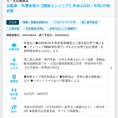
り・土日祝休み
自動車・半導体等の【開発エンジニア】年休126日／年収UP例
多数
正社員
職種・業種未経験OK
リモートワーク可
第二新卒歓迎
上場企業
完全週休2日制
女性のおしごと掲載中
情報更新日：2026/08/04 終了予定日：2026/09/21
研修あり◆自動車/AI/半導体/医療機器など最先端分野で働ける
◆ソフトウェア/機械/電気電子いずれかの分野で設計開発・生
仕事内容
産関連技術をお任せします
理工系の高専・専門学校・大学を卒業された方⇒就業・実務経
験未経験歓迎です！※設計開発経験者は文理・学部学科不問
対象と
【土日祝休／年間休126日】
なる方
◆勤務エリア限定制度あり ◆勤務地は、希望を最大限配慮し
ます ◆リモートワークあり※配属先による…
勤務地
413万円～800万円
初年度
年収
月給24万800円～37万5100円＋諸手当（残業代など）＋賞与年
2回 ★残業代は別途支給。サービス残業無し …
給与