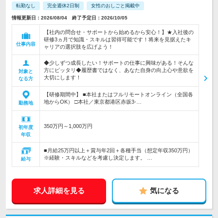
転勤なし
完全週休2日制
女性のおしごと掲載中
情報更新日：2026/08/04 終了予定日：2026/10/05
【社内の問合せ・サポートから始めるから安心！】★入社後の
研修3ヵ月で知識・スキルは習得可能です！将来を見据えたキ
仕事内容
ャリアの選択肢を広げよう！
◆少しずつ成長したい！サポートの仕事に興味がある！そんな
方にピッタリ◆履歴書ではなく、あなた自身の向上心や意欲を
対象と
大切にします！
なる方
【研修期間中】 ■本社またはフルリモートオンライン（全国各
地からOK） □本社／東京都港区赤坂3-…
勤務地
350万円～1,000万円
初年度
年収
■月給25万円以上＋賞与年2回＋各種手当（想定年収350万円）
※経験・スキルなどを考慮し決定します。 …
給与
求人詳細を見る
気になる