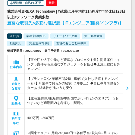
志望動機・自己PR不要
株式会社BREXA Technology | #残業は月平均約11h程度#年間休日123日
以上#テレワーク実績多数
豊富な取引先×多彩な選択肢【ITエンジニア(開発/インフラ)】
正社員
業種未経験OK
リモートワーク可
第二新卒歓迎
転勤なし
完全週休2日制
女性のおしごと掲載中
情報更新日：2026/08/07 終了予定日：2026/09/10
【官公庁や大手企業など豊富なプロジェクト数】開発案件・イ
ンフラ案件から最適なプロジェクトをお任せ◆上流工程にもチ
仕事内容
ャレンジ！
【ブランクOK／年齢不問&40～50代で入社し活躍するメンバ
ーも♪】IT業界で何らかの経験（1年以上）◆自社教育研修セン
対象と
ターあり&経験が浅い方も安心！
なる方
【北海道/関東/東海/関西/中四国/九州いずれかのエリア】 ☆お
住まいなど通勤圏内を考慮し、配属先…
勤務地
400万円～800万円
初年度
年収
＜関東エリア＞ 月給245,000円~+各種手当+賞与年2回 ＜その