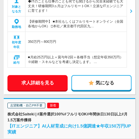
◆ITのことも仕事のことも何でも聞けるから完全未経験でも大
丈夫！研修期間3ヵ月はフルリモートOK！立派なITエンジニア
対象と
に育てます！
なる方
【研修期間中】 ■本社もしくはフルリモートオンライン（全国
各地からOK） □本社／東京都千代田区九…
勤務地
350万円～800万円
初年度
年収
■月給25万円以上＋賞与年2回＋各種手当（想定年収350万円）
※経験・スキルなどを考慮し決定します。 …
給与
求人詳細を見る
気になる
志望動機・自己PR不要
株式会社Saiteki | #案件選択100%#フルリモOK#年間休日130日以上#月
1.5万案件獲得
【ITエンジニア】AI人材育成に向け1.5億調達★年収150万円UP
実績