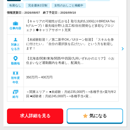
転勤なし
完全週休2日制
女性のおしごと掲載中
情報更新日：2026/08/07 終了予定日：2026/09/10
【キャリアの可能性が広がる】取引先約5,100社(※BREXA Tec
hグループ)！最先端分野/上流工程/自社開発など多彩なプロジ
仕事内容
ェクト◆キャリアサポート充実
【未経験歓迎！／第二新卒OK／UIターン歓迎】「スキルを身
に付けたい」「自分の選択肢を広げたい」 という方を歓迎し
対象と
ます！
なる方
【北海道/関東/東海/関西/中四国/九州いずれかのエリア】 ☆お
住まいなど通勤圏内を考慮し、配属先…
勤務地
350万円～400万円
初年度
年収
＜関東エリア＞ ■未経験：月給235,000円～+各種手当+賞与年2
回 ■経験者：月給245,000円～+各種手当+賞…
給与
求人詳細を見る
気になる