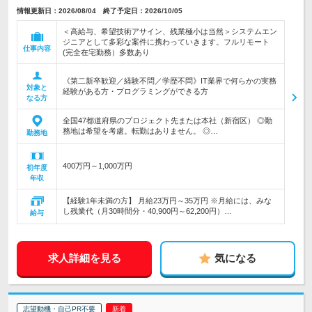
情報更新日：2026/08/04 終了予定日：2026/10/05
＜高給与、希望技術アサイン、残業極小は当然＞システムエン
ジニアとして多彩な案件に携わっていきます。フルリモート
仕事内容
(完全在宅勤務）多数あり
《第二新卒歓迎／経験不問／学歴不問》IT業界で何らかの実務
対象と
経験がある方・プログラミングができる方
なる方
全国47都道府県のプロジェクト先または本社（新宿区） ◎勤
務地は希望を考慮。転勤はありません。 ◎…
勤務地
400万円～1,000万円
初年度
年収
【経験1年未満の方】 月給23万円～35万円 ※月給には、みな
し残業代（月30時間分・40,900円～62,200円）…
給与
求人詳細を見る
気になる
志望動機・自己PR不要