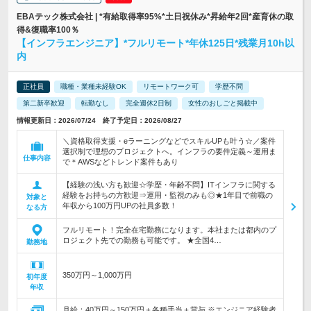
EBAテック株式会社 | *有給取得率95%*土日祝休み*昇給年2回*産育休の取
得&復職率100％
【インフラエンジニア】*フルリモート*年休125日*残業月10h以
内
正社員
職種・業種未経験OK
リモートワーク可
学歴不問
第二新卒歓迎
転勤なし
完全週休2日制
女性のおしごと掲載中
情報更新日：2026/07/24 終了予定日：2026/08/27
＼資格取得支援・eラーニングなどでスキルUPも叶う☆／案件
選択制で理想のプロジェクトへ。インフラの要件定義～運用ま
仕事内容
で＊AWSなどトレンド案件もあり
【経験の浅い方も歓迎☆学歴・年齢不問】ITインフラに関する
経験をお持ちの方歓迎⇒運用・監視のみも◎★1年目で前職の
対象と
年収から100万円UPの社員多数！
なる方
フルリモート！完全在宅勤務になります。本社または都内のプ
ロジェクト先での勤務も可能です。 ★全国4…
勤務地
350万円～1,000万円
初年度
年収
月給：40万円～150万円＋各種手当＋賞与 ※エンジニア経験者