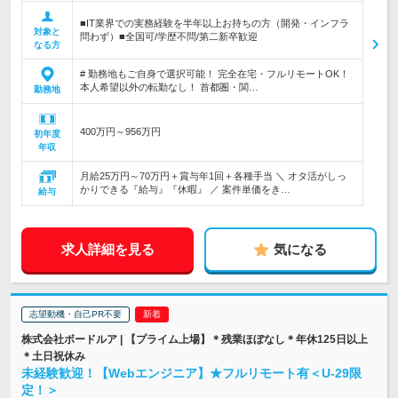
■IT業界での実務経験を半年以上お持ちの方（開発・インフラ
対象と
問わず）■全国可/学歴不問/第二新卒歓迎
なる方
# 勤務地もご自身で選択可能！ 完全在宅・フルリモートOK！
本人希望以外の転勤なし！ 首都圏・関…
勤務地
400万円～956万円
初年度
年収
月給25万円～70万円＋賞与年1回＋各種手当 ＼ オタ活がしっ
かりできる『給与』『休暇』 ／ 案件単価をき…
給与
求人詳細を見る
気になる
志望動機・自己PR不要
株式会社ボードルア | 【プライム上場】＊残業ほぼなし＊年休125日以上
＊土日祝休み
未経験歓迎！【Webエンジニア】★フルリモート有＜U-29限
定！＞