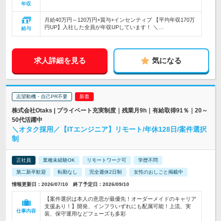
年収
月給40万円～120万円+賞与+インセンティブ 【平均年収170万
円UP】入社した全員が年収UPしています！ ＼…
給与
求人詳細を見る
気になる
志望動機・自己PR不要
株式会社Otaks | プライベート充実制度｜残業月9h｜有給取得91％｜20～
50代活躍中
＼オタク採用／【ITエンジニア】リモート/年休128日/案件選択
制
正社員
業種未経験OK
リモートワーク可
学歴不問
第二新卒歓迎
転勤なし
完全週休2日制
女性のおしごと掲載中
情報更新日：2026/07/10 終了予定日：2026/09/10
【案件選択は本人の意思が最優先！オーダーメイドのキャリア
支援あり！】開発、インフラいずれにも配属可能！上流、実
仕事内容
装、保守運用などフェーズも多彩