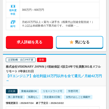
300万円～600万円
初年度
年収
月給22万円以上＋賞与＋諸手当（残業代は別途全額支給！）
※上記は未経験者の下限月給です。 ※経験・…
給与
求人詳細を見る
気になる
志望動機・自己PR不要
株式会社VISIONARY JAPAN | #前給保証 #設立4年で社員数381名 #フル
リモート #年休131日
【ITエンジニア】会社利益10万円以外を全て還元／月給42万円
～
正社員
業種未経験OK
リモートワーク可
学歴不問
第二新卒歓迎
転勤なし
完全週休2日制
女性のおしごと掲載中
情報更新日：2026/07/24 終了予定日：2026/10/22