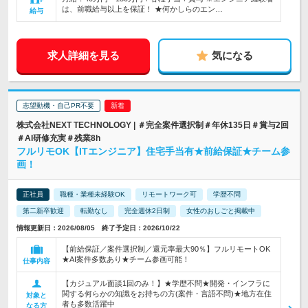
は、前職給与以上を保証！ ★何かしらのエン…
給与
求人詳細を見る
気になる
志望動機・自己PR不要
株式会社NEXT TECHNOLOGY | ＃完全案件選択制＃年休135日＃賞与2回
＃AI研修充実＃残業8h
フルリモOK【ITエンジニア】住宅手当有★前給保証★チーム参
画！
正社員
職種・業種未経験OK
リモートワーク可
学歴不問
第二新卒歓迎
転勤なし
完全週休2日制
女性のおしごと掲載中
情報更新日：2026/08/05 終了予定日：2026/10/22
【前給保証／案件選択制／還元率最大90％】フルリモートOK
★AI案件多数あり★チーム参画可能！
仕事内容
【カジュアル面談1回のみ！】★学歴不問★開発・インフラに
関する何らかの知識をお持ちの方(案件・言語不問)★地方在住
対象と
者も多数活躍中
なる方