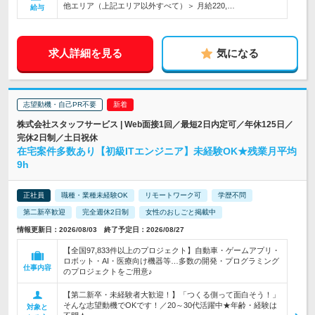
他エリア（上記エリア以外すべて）＞ 月給220,…
給与
求人詳細を見る
気になる
志望動機・自己PR不要
株式会社スタッフサービス | Web面接1回／最短2日内定可／年休125日／
完休2日制／土日祝休
在宅案件多数あり【初級ITエンジニア】未経験OK★残業月平均
9h
正社員
職種・業種未経験OK
リモートワーク可
学歴不問
第二新卒歓迎
完全週休2日制
女性のおしごと掲載中
情報更新日：2026/08/03 終了予定日：2026/08/27
【全国97,833件以上のプロジェクト】自動車・ゲームアプリ・
ロボット・AI・医療向け機器等…多数の開発・プログラミング
仕事内容
のプロジェクトをご用意♪
【第二新卒・未経験者大歓迎！】「つくる側って面白そう！」
そんな志望動機でOKです！／20～30代活躍中★年齢・経験は
対象と