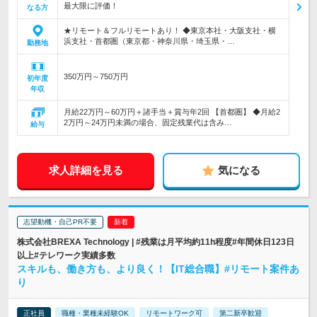
最大限に評価！
なる方
★リモート＆フルリモートあり！ ◆東京本社・大阪支社・横
浜支社・首都圏（東京都・神奈川県・埼玉県・…
勤務地
350万円～750万円
初年度
年収
月給22万円～60万円＋諸手当＋賞与年2回 【首都圏】 ◆月給2
2万円～24万円未満の場合、固定残業代は含み…
給与
求人詳細を見る
気になる
志望動機・自己PR不要
株式会社BREXA Technology | #残業は月平均約11h程度#年間休日123日
以上#テレワーク実績多数
スキルも、働き方も、より良く！【IT総合職】#リモート案件あ
り
正社員
職種・業種未経験OK
リモートワーク可
第二新卒歓迎