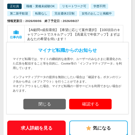
正社員
職種・業種未経験OK
リモートワーク可
学歴不問
第二新卒歓迎
転勤なし
完全週休2日制
女性のおしごと掲載中
情報更新日：2026/08/06 終了予定日：2026/08/27
【AI顧問×成長環境】【希望に応じて案件選択】【100項目のキ
ャリアシートでスキルアップ】【高還元で年収アップ】まずは
仕事内容
あなたの希望を伺います！
【地方在住エンジニア活躍中／微経験者からベテランまで大歓
マイナビ転職からのお知らせ
迎】開発・インフラエンジニア、テクニカルサポートの実務経
対象と
験をお持ちの方を幅広く募集！
なる方
マイナビ転職では、サイトの継続的な改善や、ユーザーのみなさまに最適化され
た広告を配信すること等を目的に、Cookie等の「インフォマティブデータ」を利
用しています。
《 勤務地はあなたの希望を最優先 》 ★フルリモート、出社も
OK！ ★転居を伴う転勤はなし。U・I…
勤務地
インフォマティブデータの提供を無効にしたい場合は「確認する」ボタンのリン
ク先から停止（オプトアウト）を行うことができます。
※オプトアウトをした場合、マイナビ転職の一部サービスを利用できない場合が
400万円～1,200万円
初年度
あります。
年収
月給30万円～月給90万円＋インセンティブ ※経験・スキルを
閉じる
確認する
考慮の上、決定いたします。 ※固定残業代30h…
給与
求人詳細を見る
気になる