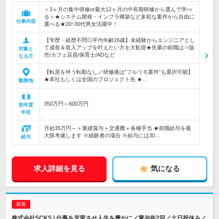
＜3ヶ月の集中研修or最大12ヶ月の中長期研修から選んで学べ
る＞★システム開発・インフラ構築など多彩な案件から自由に
仕事内容
選べる★20~30代男女活躍中！
【学歴・経歴不問◎平均年齢26歳】未経験からエンジニアとし
て成長＆収入アップを叶えたい方を大歓迎★先輩の前職は⇒販
対象と
売/カフェ店員/保育士/ADなど
なる方
【転居を伴う転勤なし／研修後は”フルリモ案件”も選択可能】
★本社もしくは全国のプロジェクト先 ★…
勤務地
350万円～600万円
初年度
年収
月給35万円～＋業績賞与＋交通費＋各種手当 ★前職給与を最
大限考慮します ※経験者の場合 ※給与には30…
給与
求人詳細を見る
気になる
株式会社SCKS | 仕事を充実させ人生を豊かに／賞与年2回／土日祝休み／