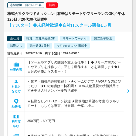
志望動機・自己PR不要
株式会社クラウドミッション | 将来はリモートやフリーランスOK／年休
125日／20代30代活躍中
【テスター】◆未経験歓迎◆自社ITスクール研修1ヵ月
正社員
職種・業種未経験OK
リモートワーク可
第二新卒歓迎
転勤なし
完全週休2日制
女性のおしごと掲載中
情報更新日：2026/07/10 終了予定日：2026/09/10
【ゲームやアプリの開発を支える仕事！】◆リリース前のゲー
ムやアプリを操作して、正しく動作することを確認します◆1
仕事内容
ヵ月の研修からスタート！
＜業界・職種未経験歓迎！＞★ゲームやアプリが好きな方にぴ
ったり！★ITの知識は一切不問！100%人物重視の積極採用で
対象と
す★中途入社メンバー多数活躍中
なる方
★転勤なし／U・Iターン歓迎 ★勤務地は希望を考慮 ◎フルリ
モート、もしくは東京、神奈川、千葉、埼…
勤務地
350万円～600万円
初年度
年収