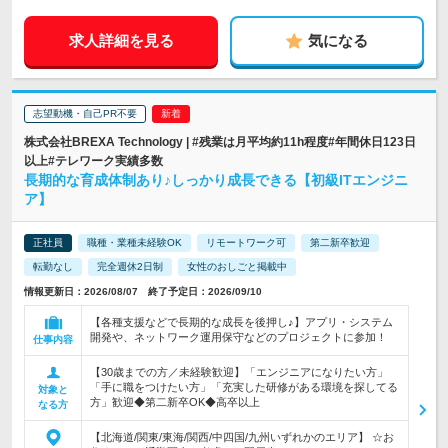
求人詳細を見る
気になる
志望動機・自己PR不要
株式会社BREXA Technology | #残業は月平均約11h程度#年間休日123日
以上#テレワーク実績多数
長期的な育成体制あり♪しっかり成長できる【初級ITエンジニ
ア】
正社員
職種・業種未経験OK
リモートワーク可
第二新卒歓迎
転勤なし
完全週休2日制
女性のおしごと掲載中
情報更新日：2026/08/07 終了予定日：2026/09/10
【各種支援などで長期的な成長を後押し♪】アプリ・システム
開発や、ネットワーク運用保守などのプロジェクトに参加！
仕事内容
【30歳までの方／未経験歓迎】「エンジニアになりたい方」
「手に職をつけたい方」「充実した研修がある環境を探してる
対象と
方」歓迎◆第二新卒OK◆高卒以上
なる方
【北海道/関東/東海/関西/中四国/九州いずれかのエリア】 ☆お