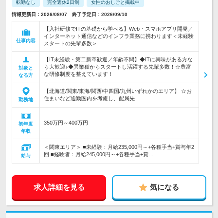
転勤なし
完全週休2日制
女性のおしごと掲載中
情報更新日：2026/08/07 終了予定日：2026/09/10
【入社研修でITの基礎から学べる】Web・スマホアプリ開発／
インターネット通信などのインフラ業務に携わります＜未経験
仕事内容
スタートの先輩多数＞
【IT未経験・第二新卒歓迎／年齢不問】◆ITに興味がある方な
ら大歓迎♪◆異業種からスタートし活躍する先輩多数！☆豊富
対象と
な研修制度を整えています！
なる方
【北海道/関東/東海/関西/中四国/九州いずれかのエリア】 ☆お
住まいなど通勤圏内を考慮し、配属先…
勤務地
350万円～400万円
初年度
年収
＜関東エリア＞ ■未経験：月給235,000円～+各種手当+賞与年2
回 ■経験者：月給245,000円～+各種手当+賞…
給与
求人詳細を見る
気になる