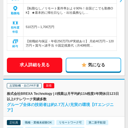
【転勤なし／リモート案件率およそ90%！全国どこでも勤務O
K】 ★基本的に帰社日なし・出社義務なし…
勤務地
510万円～1,700万円
初年度
年収
【前職給与保証・年収250万円UP実績あり】 月給40万円～120
万円＋賞与＋諸手当 ※固定残業代（月40時間…
給与
求人詳細を見る
気になる
志望動機・自己PR不要
株式会社BREXA Technology | #残業は月平均約11h程度#年間休日123日
以上#テレワーク実績多数
グループ全体の技術者は約2.7万人!充実の環境【ITエンジニ
ア】
正社員
職種・業種未経験OK
リモートワーク可
第二新卒歓迎