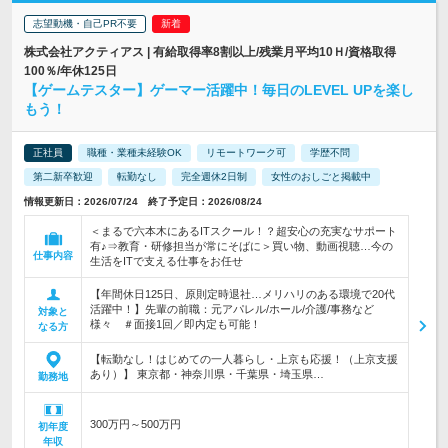
志望動機・自己PR不要
株式会社アクティアス | 有給取得率8割以上/残業月平均10Ｈ/資格取得
100％/年休125日
【ゲームテスター】ゲーマー活躍中！毎日のLEVEL UPを楽し
もう！
正社員
職種・業種未経験OK
リモートワーク可
学歴不問
第二新卒歓迎
転勤なし
完全週休2日制
女性のおしごと掲載中
情報更新日：2026/07/24 終了予定日：2026/08/24
＜まるで六本木にあるITスクール！？超安心の充実なサポート
有♪⇒教育・研修担当が常にそばに＞買い物、動画視聴…今の
仕事内容
生活をITで支える仕事をお任せ
【年間休日125日、原則定時退社…メリハリのある環境で20代
活躍中！】先輩の前職：元アパレル/ホール/介護/事務など
対象と
様々 ＃面接1回／即内定も可能！
なる方
【転勤なし！はじめての一人暮らし・上京も応援！（上京支援
あり）】 東京都・神奈川県・千葉県・埼玉県…
勤務地
300万円～500万円
初年度
年収