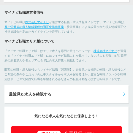
マイナビ転職運営者情報
マイナビ転職は
株式会社マイナビ
が運営する転職・求人情報サイトです。 マイナビ転職は、
厚生労働省の求人情報提供の適正化推進事業
（委託事業）により設置された求人情報適正化
推進協議会が定めたガイドラインを遵守しています。
マイナビ転職エリア版について
「マイナビ転職エリア版」はエリア求人を専門に扱うページです。
株式会社マイナビ
が運営
する「マイナビ転職エリア版」にはマイナビ転職にしか載っていない求人も多数。8月7日更
新の新着求人や各エリアならではの求人特集も掲載してます。
関西の転職・求人情報ならマイナビ転職【関西版】。奈良県／金橋駅の転職・求人情報など
ご希望の条件やこだわりの仕事スタイルから求人を探せるほか、豊富な転職ノウハウや転職
支援サービスで関西で転職を希望されるみなさんの転職活動を応援する転職サイトです。
最近見た求人を確認する
気になる求人を気になるに保存しよう！