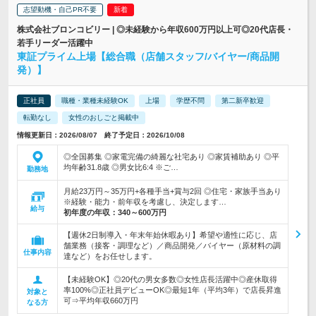
志望動機・自己PR不要
株式会社ブロンコビリー | ◎未経験から年収600万円以上可◎20代店長・
若手リーダー活躍中
東証プライム上場【総合職（店舗スタッフ/バイヤー/商品開
発）】
正社員
職種・業種未経験OK
上場
学歴不問
第二新卒歓迎
転勤なし
女性のおしごと掲載中
情報更新日：2026/08/07 終了予定日：2026/10/08
◎全国募集 ◎家電完備の綺麗な社宅あり ◎家賃補助あり ◎平
均年齢31.8歳 ◎男女比6:4 ※ご…
勤務地
月給23万円～35万円+各種手当+賞与2回 ◎住宅・家族手当あり
※経験・能力・前年収を考慮し、決定します…
給与
初年度の年収：
340～600万円
【週休2日制導入・年末年始休暇あり】希望や適性に応じ、店
舗業務（接客・調理など）／商品開発／バイヤー（原材料の調
仕事内容
達など）をお任せします。
【未経験OK】◎20代の男女多数◎女性店長活躍中◎産休取得
率100%◎正社員デビューOK◎最短1年（平均3年）で店長昇進
対象と
可⇒平均年収660万円
なる方