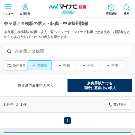
関西版
メニュー
会員登録
閲覧履歴
検索
奈良県／金橋駅の求人・転職・中途採用情報
奈良県／金橋駅の転職・求人一覧ページです。マイナビ転職では奈良市、橿原市など
からもあなたにぴったりの求人を探せます。
奈良県／金橋駅
勤務地
職種
年収
特徴
条件変更
奈良県
以外でも
奈良県
で募集中の求人
同時に募集中の求人
1
1
1
件中
-
件
並び替え
1