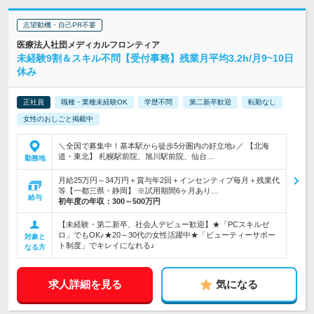
志望動機・自己PR不要
医療法人社団メディカルフロンティア
未経験9割＆スキル不問【受付事務】残業月平均3.2h/月9~10日
休み
正社員
職種・業種未経験OK
学歴不問
第二新卒歓迎
転勤なし
女性のおしごと掲載中
＼全国で募集中！基本駅から徒歩5分圏内の好立地♪／ 【北海
道・東北】 札幌駅前院、旭川駅前院、仙台…
勤務地
月給25万円～34万円＋賞与年2回＋インセンティブ毎月＋残業代
等【一都三県・静岡】 ※試用期間6ヶ月あり…
給与
初年度の年収：
300～500万円
【未経験・第二新卒、社会人デビュー歓迎】★「PCスキルゼ
ロ」でもOK♪★20～30代の女性活躍中★「ビューティーサポー
対象と
ト制度」でキレイになれる♪
なる方
求人詳細を見る
気になる