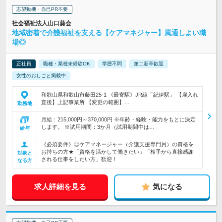
志望動機・自己PR不要
社会福祉法人山口葵会
地域密着で介護福祉を支える【ケアマネジャー】風通しよい職
場◎
正社員
職種・業種未経験OK
学歴不問
第二新卒歓迎
女性のおしごと掲載中
和歌山県和歌山市藤田25-1 《最寄駅》JR線「紀伊駅」 【雇入れ
直後】上記事業所 【変更の範囲】…
勤務地
月給：215,000円～370,000円 ※年齢・経験・能力をもとに決定
します。 ※試用期間：3か月（試用期間中は…
給与
《必須要件》◎ケアマネージャー（介護支援専門員）の資格を
お持ちの方★「資格を活かして働きたい」「相手から直接感謝
対象と
される仕事をしたい方」歓迎！
なる方
求人詳細を見る
気になる