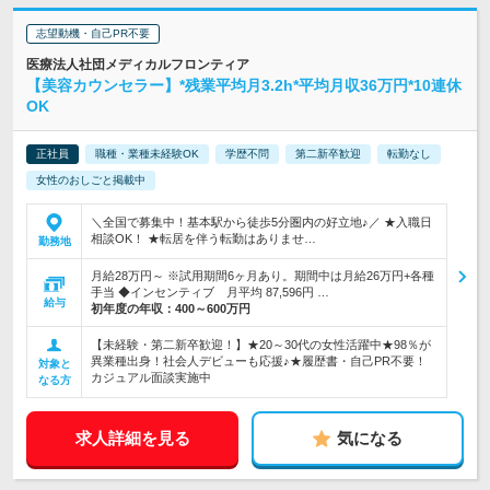
志望動機・自己PR不要
医療法人社団メディカルフロンティア
【美容カウンセラー】*残業平均月3.2h*平均月収36万円*10連休
OK
正社員
職種・業種未経験OK
学歴不問
第二新卒歓迎
転勤なし
女性のおしごと掲載中
＼全国で募集中！基本駅から徒歩5分圏内の好立地♪／ ★入職日
相談OK！ ★転居を伴う転勤はありませ…
勤務地
月給28万円～ ※試用期間6ヶ月あり。期間中は月給26万円+各種
手当 ◆インセンティブ 月平均 87,596円 …
給与
初年度の年収：
400～600万円
【未経験・第二新卒歓迎！】★20～30代の女性活躍中★98％が
異業種出身！社会人デビューも応援♪★履歴書・自己PR不要！
対象と
カジュアル面談実施中
なる方
求人詳細を見る
気になる