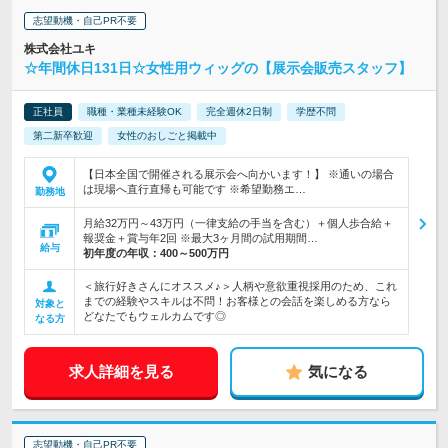
志望動機・自己PR不要
株式会社ユキ
☆年間休日131日☆女性用ウィッグの【展示会販売スタッフ】
正社員
職種・業種未経験OK
完全週休2日制
学歴不問
第二新卒歓迎
女性のおしごと掲載中
【日本全国で開催される展示会へ向かいます！】 ※通いの場合
は現場へ直行直帰も可能です ※希望勤務エ…
勤務地
月給32万円～43万円（一律支給の手当を含む）＋個人歩合給＋
報奨金＋賞与年2回 ※最大3ヶ月間の試用期間…
給与
初年度の年収：
400～500万円
＜旅行好きさんにオススメ♪＞人柄や意欲重視採用のため、これ
までの経験やスキルは不問！お客様との会話を楽しめる方なら
対象と
どなたでもウェルカムです◎
なる方
求人詳細を見る
気になる
志望動機・自己PR不要