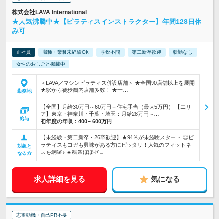
株式会社LAVA International
★人気沸騰中★【ピラティスインストラクター】年間128日休
み可
正社員
職種・業種未経験OK
学歴不問
第二新卒歓迎
転勤なし
女性のおしごと掲載中
＜LAVA／マシンピラティス併設店舗＞ ★全国90店舗以上を展開
★駅から徒歩圏内店舗多数！ ★一…
勤務地
【全国】月給30万円～60万円＋住宅手当（最大5万円） 【エリ
ア】東京・神奈川・千葉・埼玉：月給28万円～…
給与
初年度の年収：
400～600万円
【未経験・第二新卒・26卒歓迎】★94％が未経験スタート ◎ピ
ラティスもヨガも興味がある方にピッタリ！人気のフィットネ
対象と
スを網羅♪ ★残業ほぼゼロ
なる方
求人詳細を見る
気になる
志望動機・自己PR不要