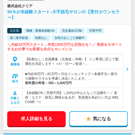
株式会社クリア
90％が未経験スタート♪大手脱毛サロンの【受付カウンセラ
ー】
正社員
職種・業種未経験OK
完全週休2日制
学歴不問
第二新卒歓迎
転勤なし
女性のおしごと掲載中
＼月給30万円スタート→年収1000万円も目指せる！／ 美容をサポート
するお仕事でお客様も自分もキレイに☆
【転勤なし｜全国募集（北海道～沖縄）】 ☆ご希望に応じて配
属先を決定します！ ☆U・Iターン歓迎！…
勤務地
■月給30万円～81万円＋月次インセンティブ＋各種手当＋賞与
※経験やスキルを考慮し決定いたします。 …
給与
初年度の年収：
350～1,000万円
【未経験OK｜学歴不問】＼20代が中心となって活躍中！／ 美
容・エステ・脱毛に興味がある方、美意識を高めたい方は WEL
対象と
COME .*☆
なる方
求人詳細を見る
気になる