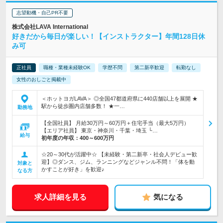
志望動機・自己PR不要
株式会社LAVA International
好きだから毎日が楽しい！【インストラクター】年間128日休
み可
正社員
職種・業種未経験OK
学歴不問
第二新卒歓迎
転勤なし
女性のおしごと掲載中
＜ホットヨガLAVA＞ ◎全国47都道府県に440店舗以上を展開 ★
駅から徒歩圏内店舗多数！ ★一…
勤務地
【全国社員】 月給30万円～60万円＋住宅手当（最大5万円）
【エリア社員】 東京・神奈川・千葉・埼玉 └…
給与
初年度の年収：
400～600万円
☆20～30代が活躍中☆ 【未経験・第二新卒・社会人デビュー歓
迎】◎ダンス、ジム、ランニングなどジャンル不問！「体を動
対象と
かすことが好き」を歓迎♪
なる方
求人詳細を見る
気になる