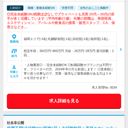
人材紹介
職種・業種未経験OK
学歴不問
女性のおしごと掲載中
◎完全未経験OK/残業ほぼなしでプライベートも充実 20代～30代の若
手が多く活躍しています（平均年齢27歳） 先輩の前職は、美容部員、
エステティシャン、アパレルや飲食店の接客・販売スタッフ、CA、保
育士などさ…
福岡エリア[-3名] 札幌駅前院[-1名] 浜松院[-2名] 福井院[-1名]…
勤務地
想定年収：354万円~800万円 月給：26万円~28万円 賞与回数：2
回…
給与
・人物重視◎ ・完全未経験OK ◎転職回数やブランクは不問で
す。フリーターの方、2024年卒の方も歓迎します！ ◎患者様に
対象と
寄り添う仕事なので、営業・販売など接客経験がある方はスキ
なる方
ルを活かせます！
求人管理No. 0034
求人詳細を見る
社名非公開