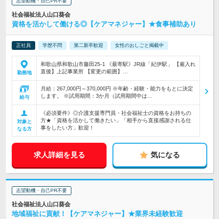
志望動機・自己PR不要
社会福祉法人山口葵会
資格を活かして働ける◎【ケアマネジャー】★食事補助あり
正社員
学歴不問
第二新卒歓迎
女性のおしごと掲載中
和歌山県和歌山市藤田25-1 《最寄駅》JR線「紀伊駅」 【雇入れ
直後】上記事業所 【変更の範囲】…
勤務地
月給：267,000円～370,000円 ※年齢・経験・能力をもとに決定
します。 ※試用期間：3か月（試用期間中は…
給与
《必須要件》◎介護支援専門員・社会福祉士の資格をお持ちの
方★「資格を活かして働きたい」「相手から直接感謝される仕
対象と
事をしたい方」歓迎！
なる方
求人詳細を見る
気になる
志望動機・自己PR不要
社会福祉法人山口葵会
地域福祉に貢献！【ケアマネジャー】★業界未経験歓迎