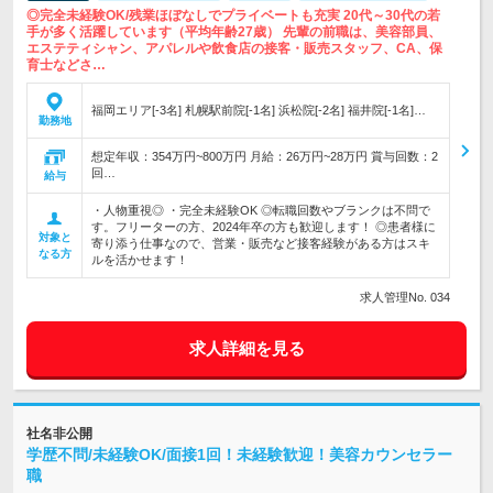
◎完全未経験OK/残業ほぼなしでプライベートも充実 20代～30代の若
手が多く活躍しています（平均年齢27歳） 先輩の前職は、美容部員、
エステティシャン、アパレルや飲食店の接客・販売スタッフ、CA、保
育士などさ…
福岡エリア[-3名] 札幌駅前院[-1名] 浜松院[-2名] 福井院[-1名]…
勤務地
想定年収：354万円~800万円 月給：26万円~28万円 賞与回数：2
回…
給与
・人物重視◎ ・完全未経験OK ◎転職回数やブランクは不問で
す。フリーターの方、2024年卒の方も歓迎します！ ◎患者様に
対象と
寄り添う仕事なので、営業・販売など接客経験がある方はスキ
なる方
ルを活かせます！
求人管理No. 034
求人詳細を見る
社名非公開
学歴不問/未経験OK/面接1回！未経験歓迎！美容カウンセラー
職