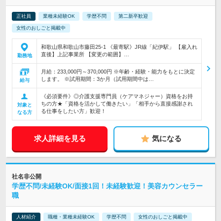
正社員
業種未経験OK
学歴不問
第二新卒歓迎
女性のおしごと掲載中
和歌山県和歌山市藤田25-1 《最寄駅》JR線「紀伊駅」 【雇入れ
直後】上記事業所 【変更の範囲】…
勤務地
月給：233,000円～370,000円 ※年齢・経験・能力をもとに決定
します。 ※試用期間：3か月（試用期間中は…
給与
《必須要件》◎介護支援専門員（ケアマネジャー）資格をお持
ちの方★「資格を活かして働きたい」「相手から直接感謝され
対象と
る仕事をしたい方」歓迎！
なる方
求人詳細を見る
気になる
社名非公開
学歴不問/未経験OK/面接1回！未経験歓迎！美容カウンセラー
職
人材紹介
職種・業種未経験OK
学歴不問
女性のおしごと掲載中