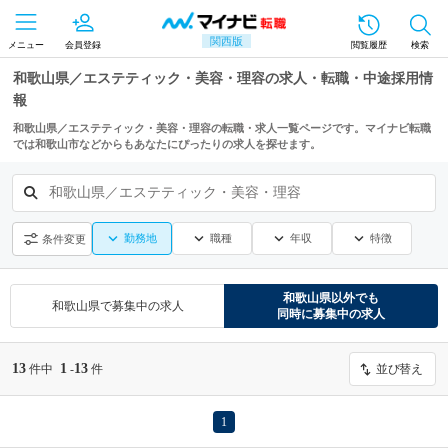
関西版
メニュー
会員登録
閲覧履歴
検索
和歌山県／エステティック・美容・理容の求人・転職・中途採用情
報
和歌山県／エステティック・美容・理容の転職・求人一覧ページです。マイナビ転職
では和歌山市などからもあなたにぴったりの求人を探せます。
和歌山県／エステティック・美容・理容
勤務地
職種
年収
特徴
条件変更
和歌山県
以外でも
和歌山県
で募集中の求人
同時に募集中の求人
13
1
13
件中
-
件
並び替え
1