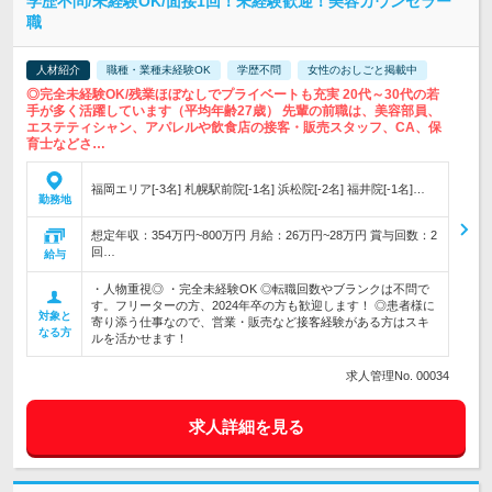
学歴不問/未経験OK/面接1回！未経験歓迎！美容カウンセラー
職
人材紹介
職種・業種未経験OK
学歴不問
女性のおしごと掲載中
◎完全未経験OK/残業ほぼなしでプライベートも充実 20代～30代の若
手が多く活躍しています（平均年齢27歳） 先輩の前職は、美容部員、
エステティシャン、アパレルや飲食店の接客・販売スタッフ、CA、保
育士などさ…
福岡エリア[-3名] 札幌駅前院[-1名] 浜松院[-2名] 福井院[-1名]…
勤務地
想定年収：354万円~800万円 月給：26万円~28万円 賞与回数：2
回…
給与
・人物重視◎ ・完全未経験OK ◎転職回数やブランクは不問で
す。フリーターの方、2024年卒の方も歓迎します！ ◎患者様に
対象と
寄り添う仕事なので、営業・販売など接客経験がある方はスキ
なる方
ルを活かせます！
求人管理No. 00034
求人詳細を見る