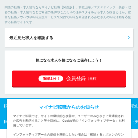
関西の転職・求人情報ならマイナビ転職【関西版】。和歌山県／エステティック・美容・理
容の転職・求人情報などご希望の条件やこだわりの仕事スタイルから求人を探せるほか、豊
富な転職ノウハウや転職支援サービスで関西で転職を希望されるみなさんの転職活動を応援
する転職サイトです。
最近見た求人を確認する
気になる求人を気になるに保存しよう！
会員登録
簡単1分！
（無料）
転職TOP
関西の転職・求人情報TOP
和歌山県の転職・求人情報TOP
和歌
マイナビ転職からのお知らせ
マイナビ転職では、サイトの継続的な改善や、ユーザーのみなさまに最適化され
た広告を配信すること等を目的に、Cookie等の「インフォマティブデータ」を利
転職TOP
業種から探す
サービスの転職・求人情報一覧
エステティック・
用しています。
インフォマティブデータの提供を無効にしたい場合は「確認する」ボタンのリン