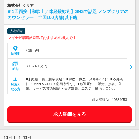
株式会社クリア
※1回面接【和歌山／未経験歓迎】SNSで話題 メンズクリアの
カウンセラー 全国100店舗(以下略)
人材紹介
マイナビ転職AGENTおすすめの求人です
和歌山県
勤務地
300～400万円
給与
■未経験・第二新卒歓迎！ ■学歴・職歴・スキル不問！ ■応募条
件 ・MEN’S Clear：必須条件なし ■歓迎要件 ・販売、接客、営
対象と
業、サービス業の経験 ・美容部員、エステ、脱毛サロン…
なる方
求人管理No. 10684053
求人詳細を見る
13
1
13
件中
-
件