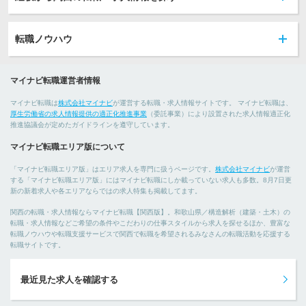
転職ノウハウ
マイナビ転職運営者情報
マイナビ転職は
株式会社マイナビ
が運営する転職・求人情報サイトです。 マイナビ転職は、
厚生労働省の求人情報提供の適正化推進事業
（委託事業）により設置された求人情報適正化
推進協議会が定めたガイドラインを遵守しています。
マイナビ転職エリア版について
「マイナビ転職エリア版」はエリア求人を専門に扱うページです。
株式会社マイナビ
が運営
する「マイナビ転職エリア版」にはマイナビ転職にしか載っていない求人も多数。8月7日更
新の新着求人や各エリアならではの求人特集も掲載してます。
関西の転職・求人情報ならマイナビ転職【関西版】。和歌山県／構造解析（建築・土木）の
転職・求人情報などご希望の条件やこだわりの仕事スタイルから求人を探せるほか、豊富な
転職ノウハウや転職支援サービスで関西で転職を希望されるみなさんの転職活動を応援する
転職サイトです。
最近見た求人を確認する