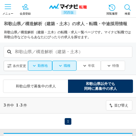
関西版
メニュー
会員登録
閲覧履歴
検索
和歌山県／構造解析（建築・土木）の求人・転職・中途採用情報
和歌山県／構造解析（建築・土木）の転職・求人一覧ページです。マイナビ転職では
和歌山市などからもあなたにぴったりの求人を探せます。
和歌山県／構造解析（建築・土木）
勤務地
職種
年収
特徴
条件変更
和歌山県
以外でも
和歌山県
で募集中の求人
同時に募集中の求人
3
1
3
件中
-
件
並び替え
1