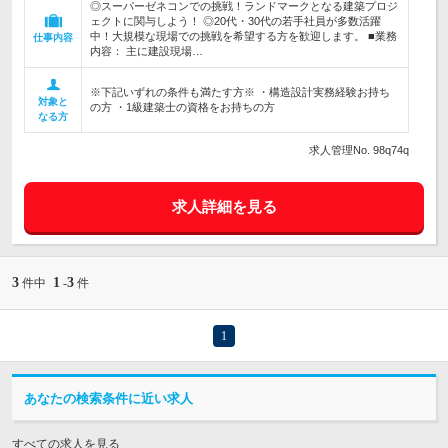
◎スーパーゼネコンでの挑戦！ランドマークとなる建築プロジ
ェクトに関与しよう！ ◎20代・30代の若手社員が多数活躍
中！大規模な現場での挑戦を希望する方を歓迎します。 ■業務
仕事内容
内容： 主に建設現場…
※下記いずれの条件も満たす方※ ・構造設計実務経験お持ち
対象と
の方 ・1級建築士の資格をお持ちの方
なる方
求人管理No. 98q74q
求人詳細を見る
3
1
3
件中
-
件
1
あなたの検索条件に近い求人
すべての求人を見る