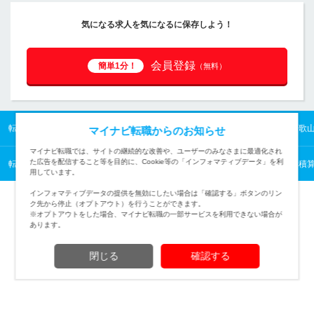
気になる求人を気になるに保存しよう！
会員登録
簡単1分！
（無料）
転職TOP
関西の転職・求人情報TOP
和歌山県の転職・求人情報TOP
和歌
マイナビ転職からのお知らせ
マイナビ転職では、サイトの継続的な改善や、ユーザーのみなさまに最適化され
た広告を配信すること等を目的に、Cookie等の「インフォマティブデータ」を利
転職TOP
建築・土木から探す
建築・土木の転職・求人情報一覧
設計・積
用しています。
インフォマティブデータの提供を無効にしたい場合は「確認する」ボタンのリン
ク先から停止（オプトアウト）を行うことができます。
※オプトアウトをした場合、マイナビ転職の一部サービスを利用できない場合が
あります。
TOPページへ
閉じる
確認する
(c) Mynavi Corporation