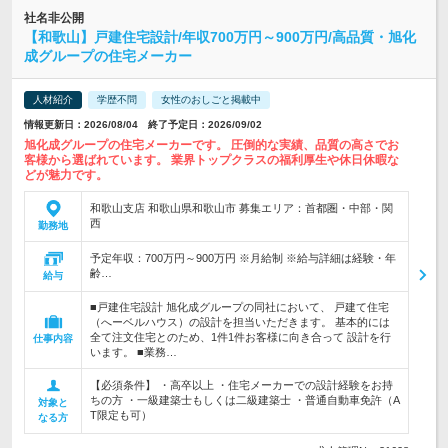
社名非公開
【和歌山】戸建住宅設計/年収700万円～900万円/高品質・旭化
成グループの住宅メーカー
人材紹介
学歴不問
女性のおしごと掲載中
情報更新日：2026/08/04 終了予定日：2026/09/02
旭化成グループの住宅メーカーです。 圧倒的な実績、品質の高さでお
客様から選ばれています。 業界トップクラスの福利厚生や休日休暇な
どが魅力です。
和歌山支店 和歌山県和歌山市 募集エリア：首都圏・中部・関
西
勤務地
予定年収：700万円～900万円 ※月給制 ※給与詳細は経験・年
齢…
給与
■戸建住宅設計 旭化成グループの同社において、 戸建て住宅
（へーベルハウス）の設計を担当いただきます。 基本的には
全て注文住宅とのため、1件1件お客様に向き合って 設計を行
仕事内容
います。 ■業務…
【必須条件】 ・高卒以上 ・住宅メーカーでの設計経験をお持
ちの方 ・一級建築士もしくは二級建築士 ・普通自動車免許（A
対象と
T限定も可）
なる方