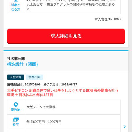
以上ある方 ・構造プログラムの開発や特殊解析の経験がある
対象と
方
なる方
求人管理No. 1860
求人詳細を見る
社名非公開
構造設計（関西）
人材紹介
学歴不問
情報更新日：2025/06/06 終了予定日：2026/08/27
大手ゼネコン 組織全体で良い仕事をしようとする風潮 海外勤務も叶う
環境 土日祝休みの年休127日
大阪メインでの勤務
勤務地
年収600万円～1000万円
給与