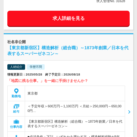
求人管理No. 31628
求人詳細を見る
社名非公開
【東京都新宿区】構造解析（総合職）～1873年創業／日本を代
表するスーパーゼネコン～
人材紹介
学歴不問
情報更新日：2025/05/28 終了予定日：2026/08/18
「地図に残る仕事。」を一緒に手掛けませんか？
東京都
勤務地
＜予定年収＞600万円～1,100万円 ＜月給＞250,000円～650,00
0円…
給与
【東京都新宿区】構造解析（総合職）～1873年創業／日本を代
表するスーパーゼネコン～
仕事内容
■必須条件：下記、いずれかを満たす方 ・構造解析経験が5年