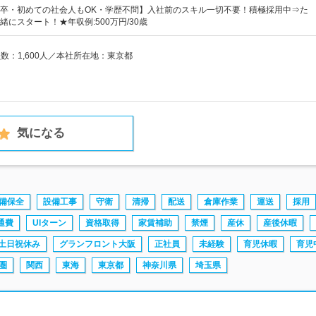
卒・初めての社会人もOK・学歴不問】入社前のスキル一切不要！積極採用中⇒た
にスタート！★年収例:500万円/30歳
員数：1,600人／本社所在地：東京都
気になる
備保全
設備工事
守衛
清掃
配送
倉庫作業
運送
採用
通費
UIターン
資格取得
家賃補助
禁煙
産休
産後休暇
土日祝休み
グランフロント大阪
正社員
未経験
育児休暇
育児
圏
関西
東海
東京都
神奈川県
埼玉県