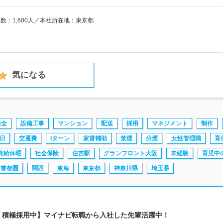
員数：1,600人／本社所在地：東京都
気になる
保全
設備工事
マンション
配送
採用
マネジメント
制作
日
交通費
Iターン
家賃補助
禁煙
分煙
女性管理職
育
有給休暇
社会保険
住吉駅
グランフロント大阪
未経験
育児中
首都圏
関西
東海
東京都
神奈川県
埼玉県
回・積極採用中】マイナビ転職から入社した先輩活躍中！