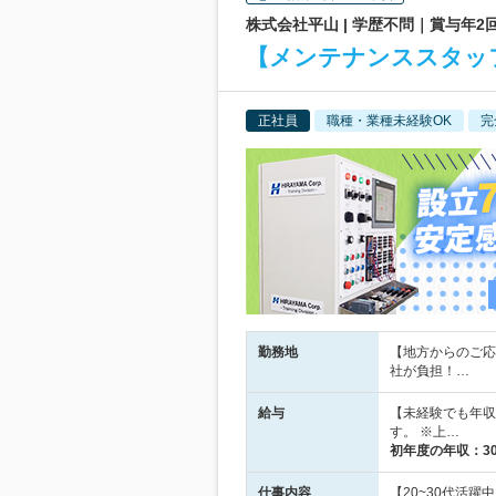
株式会社平山 | 学歴不問｜賞与年
【メンテナンススタッフ
正社員
職種・業種未経験OK
完
勤務地
【地方からのご応
社が負担！…
給与
【未経験でも年収
す。 ※上…
初年度の年収：
3
仕事内容
【20~30代活