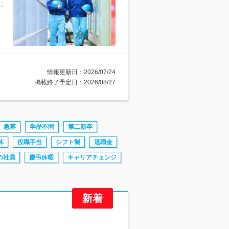
情報更新日：2026/07/24
掲載終了予定日：2026/08/27
急募
学歴不問
第二新卒
休
役職手当
シフト制
退職金
の社員
慶弔休暇
キャリアチェンジ