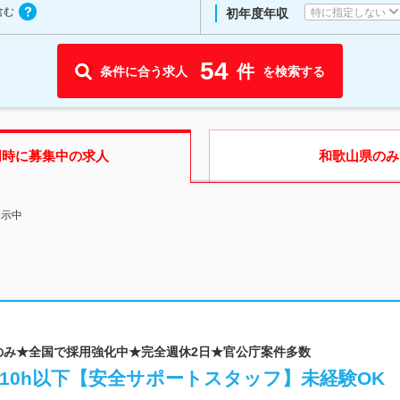
含む
特に指定しない
初年度年収
54
件
条件に合う求人
を検索する
同時に募集中の求人
和歌山県
のみ
表示中
回のみ★全国で採用強化中★完全週休2日★官公庁案件多数
月10h以下【安全サポートスタッフ】未経験OK