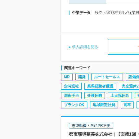
企業データ
設立：1973年7月／従業
求人詳細を見る
関連キーワード
MR
開発
ルートセールス
設備
定時退社
業界経験者優遇
完全週休2
深夜手当
介護休暇
土日祝休み
ブランクOK
地域限定社員
高卒
志望動機・自己PR不要
都市環境整美株式会社 | 【面接1