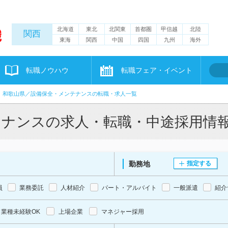
北海道
東北
北関東
首都圏
甲信越
北陸
関西
東海
関西
中国
四国
九州
海外
転職ノウハウ
転職フェア・イベント
和歌山県／設備保全・メンテナンスの転職・求人一覧
テナンスの求人・転職・中途採用情
勤務地
指定する
員
業務委託
人材紹介
パート・アルバイト
一般派遣
紹介
業種未経験OK
上場企業
マネジャー採用