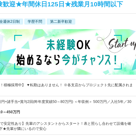
歓迎★年間休日125日★残業月10時間以下
全週休2日制
学歴不問
第二新卒歓迎
！積極採用中】 ▼転勤はありません！ ※各支店からプロジェクト先に配属されま
万円+諸手当+賞与2回(昨年度実績50～80万円) ＜年収例＞ 500万円／入社5年／30
10～450万円
で安定性あり】先輩のアシスタントからスタート！表と照らし合わせて設備を確
以下★先輩が隣にいるので安心