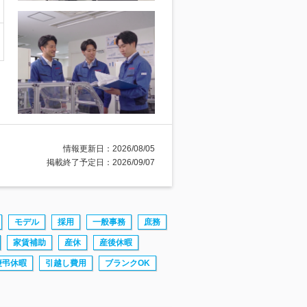
情報更新日：2026/08/05
掲載終了予定日：2026/09/07
モデル
採用
一般事務
庶務
家賃補助
産休
産後休暇
慶弔休暇
引越し費用
ブランクOK