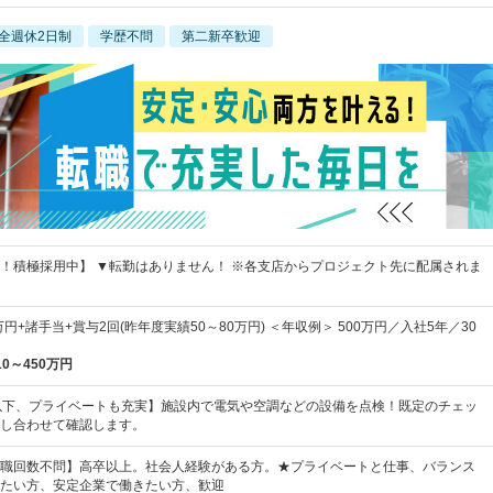
全週休2日制
学歴不問
第二新卒歓迎
！積極採用中】 ▼転勤はありません！ ※各支店からプロジェクト先に配属されま
万円+諸手当+賞与2回(昨年度実績50～80万円) ＜年収例＞ 500万円／入社5年／30
10～450万円
以下、プライベートも充実】施設内で電気や空調などの設備を点検！既定のチェッ
し合わせて確認します。
職回数不問】高卒以上。社会人経験がある方。★プライベートと仕事、バランス
たい方、安定企業で働きたい方、歓迎