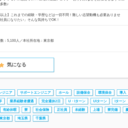
多数♪
%以上】これまでの経験・学歴などは一切不問！難しい志望動機も必要ありませ
社員になりたい」そんな気持ちでOK！
員数：5,100人／本社所在地：東京都
気になる
ンジニア
サポートエンジニア
ホール
設備保全
環境保全
導入
卒
業界経験者優遇
完全週休2日
U・Iターン
UIターン
Iターン
有給休暇
寮
社会保険
正社員
未経験
上場
寮完備
東京都
埼玉県
千葉県