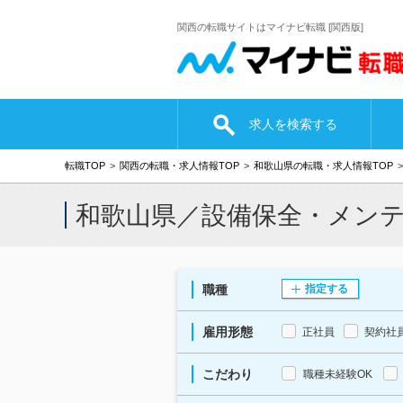
関西の転職サイトはマイナビ転職 [関西版]
求人を検索する
転職TOP
関西の転職・求人情報TOP
和歌山県の転職・求人情報TOP
和歌山県／設備保全・メン
職種
指定する
雇用形態
正社員
契約社
こだわり
職種未経験OK