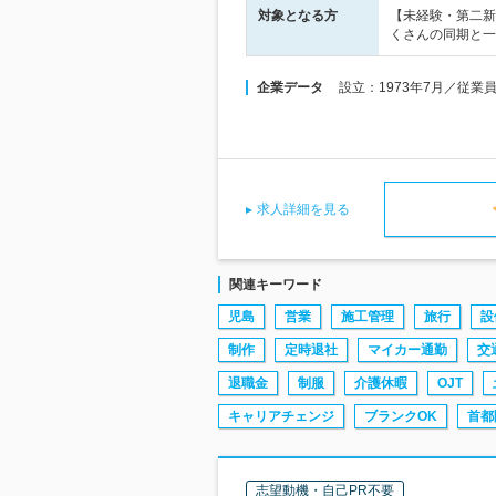
対象となる方
【未経験・第二新
くさんの同期と一緒
企業データ
設立：1973年7月／従業
求人詳細を見る
関連キーワード
児島
営業
施工管理
旅行
設
制作
定時退社
マイカー通勤
交
退職金
制服
介護休暇
OJT
キャリアチェンジ
ブランクOK
首都
志望動機・自己PR不要