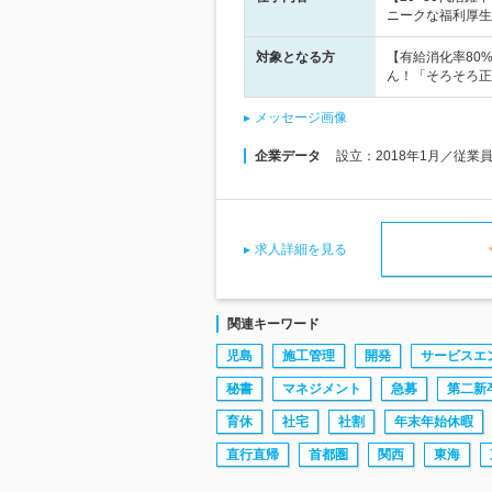
ニークな福利厚生
対象となる方
【有給消化率80
ん！「そろそろ正
メッセージ画像
企業データ
設立：2018年1月／従業
求人詳細を見る
関連キーワード
児島
施工管理
開発
サービスエ
秘書
マネジメント
急募
第二新
育休
社宅
社割
年末年始休暇
直行直帰
首都圏
関西
東海