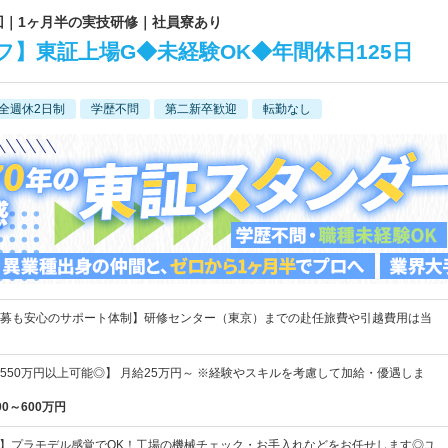
2回｜1ヶ月半の実技研修｜社員寮あり
】東証上場G◆未経験OK◆年間休日125日
全週休2日制
学歴不問
第二新卒歓迎
転勤なし
募も安心のサポート体制】研修センター（東京）までの赴任旅費や引越費用は当
550万円以上可能◎】 月給25万円～ ※経験やスキルを考慮して加給・優遇しま
00～600万円
躍中】プラモデル感覚でOK！工場の機械チェック・お手入れなどをお任せします◎ユ