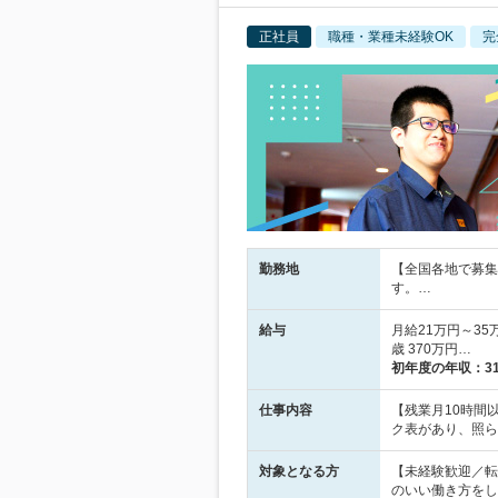
正社員
職種・業種未経験OK
完
勤務地
【全国各地で募集
す。…
給与
月給21万円～35
歳 370万円…
初年度の年収：
3
仕事内容
【残業月10時間
ク表があり、照ら
対象となる方
【未経験歓迎／転
のいい働き方をし