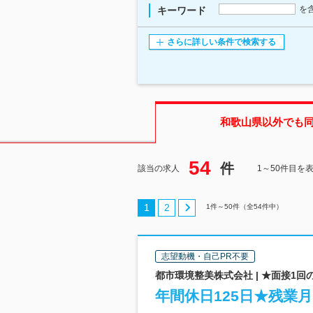
を
キーワード
さらに詳しい条件で検索する
和歌山県
以外でも
54
件
該当の求人
1～50件目を
1
2
1
件～
50
件（全
54
件中）
志望動機・自己PR不要
都市環境整美株式会社 | ★面接1
年間休日125日★残業