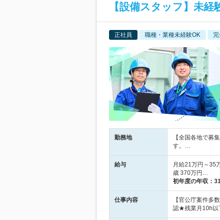
【設備スタッフ】未経験
正社員
職種・業種未経験OK
完
勤務地
【全国各地で募集
す。…
給与
月給21万円～35
歳 370万円…
初年度の年収：
3
仕事内容
【官公庁案件多数
認★残業月10h