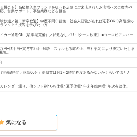
る機会も】高級輸入車ブランドを扱う各店舗にご来店されたお客様へのご案内や
応、営業サポート、事務業務などを担当
験歓迎／第二新卒歓迎】学歴不問◇普免・社会人経験があれば応募OK◇高級感の
ランク上の接客を学びたい方
イカー通勤OK（駐車場完備）／転勤なし／U・Iターン歓迎】 ■ヨーロピアンバー
25万円+諸手当+賞与年2回※経験・スキルを考慮の上、当社規定により決定いたしま
用期…
円
：30（実働8時間／休憩60分）※残業は月1～2時間程度あるかないかくらいでほとん
社カレンダー通り、他シフト制* GW休暇* 夏季休暇* 年末年始休暇* 年次有給休…
気になる