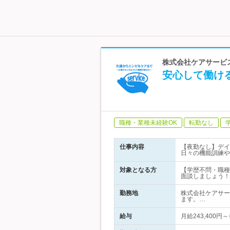
株式会社ケアサービス
安心して働け
職種・業種未経験OK
転勤なし
仕事内容
【夜勤なし】デイ
日々の機能訓練や
対象となる方
【学歴不問・職種
面談しましょう！
勤務地
株式会社ケアサー
ます。…
給与
月給243,40