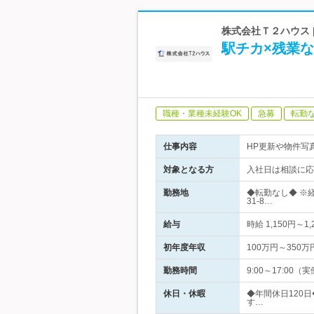
株式会社Ｔ２ハウス 
駅チカ×残業
職種・業種未経験OK
急募
転勤
仕事内容
HP更新や物件写
対象となる方
入社日は相談に応
勤務地
◆転勤なし◆ ※
31-8…
給与
時給 1,150円～1,
初年度年収
100万円～350万
勤務時間
9:00～17:00
休日・休暇
◆年間休日120
す…