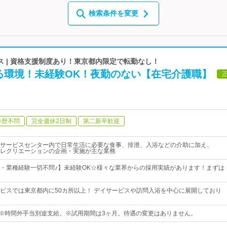
検索条件を変更
 | 資格支援制度あり！東京都内限定で転勤なし！
る環境！未経験OK！夜勤のない【在宅介護職】
学歴不問
完全週休2日制
第二新卒歓迎
サービスセンター内で日常生活に必要な食事、排泄、入浴などの介助に加え、
レクリエーションの企画・実施が主な業務
・業種経験一切不問♪】未経験OK☆様々な業界からの採用実績があります！まずは
ビスでは東京都内に50カ所以上！ デイサービスや訪問入浴を中心に展開しており
0円～※時間外手当別途支給。※試用期間は3ヶ月。待遇の変更はありません。