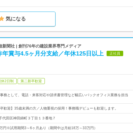
気になる
新聞社 | 創刊76年の建設業界専門メディア
年賞与4.5ヶ月分支給／年休125日以上
正社員
週休2日制
第二新卒歓迎
事務として、電話・来客対応や請求書管理など幅広いバックオフィス業務を担当
卒歓迎】35歳未満の方／人物重視の採用！事務職デビューも歓迎します。
東京都千代田区神田錦町３丁目１３番地７
33万円※試用期間3～6ヶ月あり（期間中は月給18万～33万円）