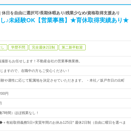
| 休日を自由に選択可/長期休暇あり/残業少なめ/資格取得支援あり
なし♪未経験OK【営業事務】★育休取得実績あり★
なし
学歴不問
完全週休2日制
第二新卒歓迎
真撮影もお任せします！不動産会社の営業事務業務。
じますので、在職中の方もご安心ください！
経験や適性に応じて配属地を決定させていただきます。 ・本社／坂戸市日の出町
200円
円
（実働7時間）ほぼ残業なし！
日◆＋有給取得義務5日=実質年間のお休み125日* 週休2日制（自由に曜日を選べま