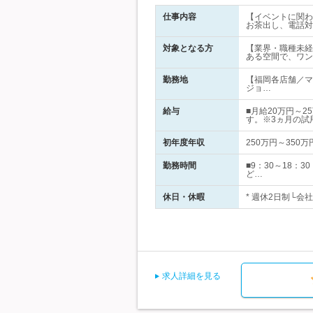
仕事内容
【イベントに関わ
お茶出し、電話対
対象となる方
【業界・職種未経
ある空間で、ワン
勤務地
【福岡各店舗／マ
ジョ…
給与
■月給20万円～
す。※3ヵ月の試
初年度年収
250万円～350万
勤務時間
■9：30～18
ど…
休日・休暇
* 週休2日制└会
求人詳細を見る