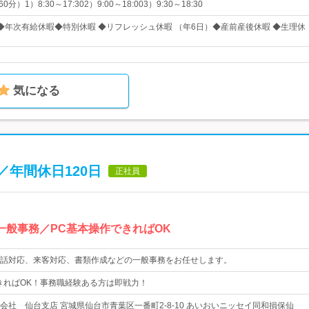
）1）8:30～17:302）9:00～18:003）9:30～18:30
◆年次有給休暇◆特別休暇 ◆リフレッシュ休暇 （年6日）◆産前産後休暇 ◆生理休
気になる
年間休日120日
正社員
一般事務／PC基本操作できればOK
話対応、来客対応、書類作成などの一般事務をお任せします。
きればOK！事務職経験ある方は即戦力！
会社 仙台支店 宮城県仙台市青葉区一番町2-8-10 あいおいニッセイ同和損保仙