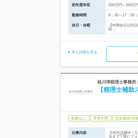
初年度年収
300万円～500万
勤務時間
9：30～17：3
休日・休暇
【年間休日125
給…
求人詳細を見る
桂川淳税理士事務所 | 
【税理士補助ス
転勤なし
学歴不問
完全週休2日
仕事内容
【30代活躍中！
るまで丁寧にフォ