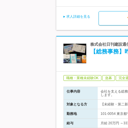
求人詳細を見る
株式会社日刊建設通信
【総務事務】昨
職種・業種未経験OK
急募
完全
仕事内容
会社を支える総務
します。
対象となる方
【未経験・第二新
勤務地
101-0054 
給与
月給 20万円 ～