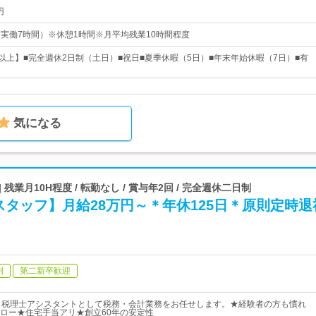
円
0（実働7時間）※休憩1時間※月平均残業10時間程度
日以上】■完全週休2日制（土日）■祝日■夏季休暇（5日）■年末年始休暇（7日）■有
気になる
残業月10H程度 / 転勤なし / 賞与年2回 / 完全週休二日制
タッフ】月給28万円～＊年休125日＊原則定時退
制
第二新卒歓迎
】税理士アシスタントとして税務・会計業務をお任せします。★経験者の方も慣れ
ロー★住宅手当アリ★創立60年の安定性