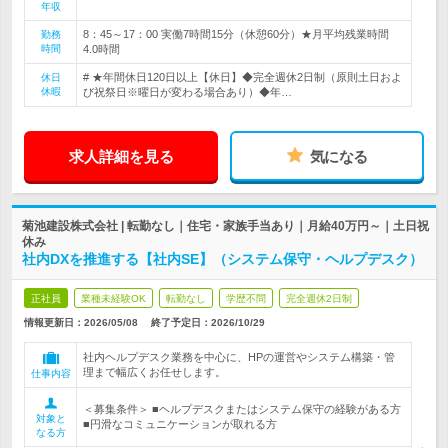
年収
8：45～17：00 実働7時間15分（休憩60分）★月平均残業時間
勤務
時間
4.0時間
# ★年間休日120日以上【休日】◆完全週休2日制（原則土日およ
休日
休暇
び祝祭日※曜日が変わる場合あり）◆年…
求人詳細を見る
気になる
菊池建設株式会社 | 転勤なし｜住宅・家族手当あり｜月給40万円～｜土日祝
休み
社内DXを推進する【社内SE】（システム保守・ヘルプデスク）
正社員
業種未経験OK
転勤なし
学歴不問
完全週休2日制
情報更新日：2026/05/08
終了予定日：
2026/10/29
社内ヘルプデスク業務を中心に、HPの運営やシステム構築・管
理まで幅広くお任せします。
仕事内容
＜募集条件＞ ■ヘルプデスクまたはシステム保守の経験がある方
対象と
■円滑なコミュニケーションが取れる方
なる方