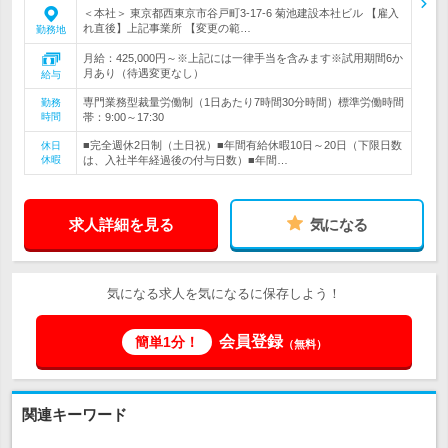
＜本社＞ 東京都西東京市谷戸町3-17-6 菊池建設本社ビル 【雇入
れ直後】上記事業所 【変更の範…
勤務地
月給：425,000円～※上記には一律手当を含みます※試用期間6か
月あり（待遇変更なし）
給与
専門業務型裁量労働制（1日あたり7時間30分時間）標準労働時間
勤務
時間
帯：9:00～17:30
■完全週休2日制（土日祝）■年間有給休暇10日～20日（下限日数
休日
休暇
は、入社半年経過後の付与日数）■年間…
求人詳細を見る
気になる
気になる求人を気になるに保存しよう！
会員登録
簡単1分！
（無料）
関連キーワード