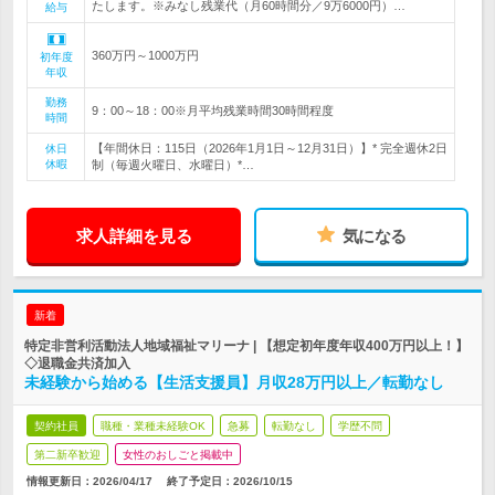
たします。※みなし残業代（月60時間分／9万6000円）…
給与
360万円～1000万円
初年度
年収
勤務
9：00～18：00※月平均残業時間30時間程度
時間
【年間休日：115日（2026年1月1日～12月31日）】* 完全週休2日
休日
休暇
制（毎週火曜日、水曜日）*…
求人詳細を見る
気になる
新着
特定非営利活動法人地域福祉マリーナ | 【想定初年度年収400万円以上！】
◇退職金共済加入
未経験から始める【生活支援員】月収28万円以上／転勤なし
契約社員
職種・業種未経験OK
急募
転勤なし
学歴不問
第二新卒歓迎
女性のおしごと掲載中
情報更新日：2026/04/17
終了予定日：
2026/10/15