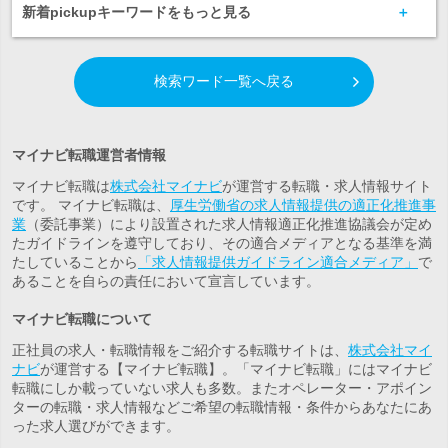
新着pickupキーワードをもっと見る
検索ワード一覧へ戻る
マイナビ転職運営者情報
マイナビ転職は
株式会社マイナビ
が運営する転職・求人情報サイト
です。 マイナビ転職は、
厚生労働省の求人情報提供の適正化推進事
業
（委託事業）により設置された求人情報適正化推進協議会が定め
たガイドラインを遵守しており、その適合メディアとなる基準を満
たしていることから
「求人情報提供ガイドライン適合メディア」
で
あることを自らの責任において宣言しています。
マイナビ転職について
正社員の求人・転職情報をご紹介する転職サイトは、
株式会社マイ
ナビ
が運営する【マイナビ転職】。「マイナビ転職」にはマイナビ
転職にしか載っていない求人も多数。また
オペレーター・アポイン
ター
の転職・求人情報などご希望の転職情報・条件からあなたにあ
った求人選びができます。