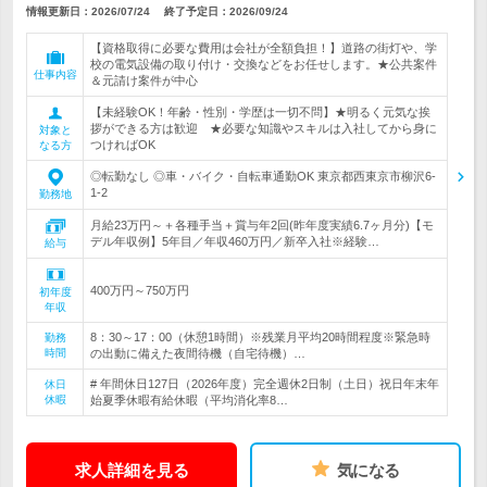
情報更新日：2026/07/24
終了予定日：
2026/09/24
【資格取得に必要な費用は会社が全額負担！】道路の街灯や、学
校の電気設備の取り付け・交換などをお任せします。★公共案件
仕事内容
＆元請け案件が中心
【未経験OK！年齢・性別・学歴は一切不問】★明るく元気な挨
拶ができる方は歓迎 ★必要な知識やスキルは入社してから身に
対象と
つければOK
なる方
◎転勤なし ◎車・バイク・自転車通勤OK 東京都西東京市柳沢6-
1-2
勤務地
月給23万円～＋各種手当＋賞与年2回(昨年度実績6.7ヶ月分)【モ
デル年収例】5年目／年収460万円／新卒入社※経験…
給与
400万円～750万円
初年度
年収
8：30～17：00（休憩1時間）※残業月平均20時間程度※緊急時
勤務
時間
の出動に備えた夜間待機（自宅待機）…
# 年間休日127日（2026年度）完全週休2日制（土日）祝日年末年
休日
休暇
始夏季休暇有給休暇（平均消化率8…
求人詳細を見る
気になる