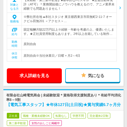
許（AT可）＊業務開始後にノウハウを教えるので、アニメ業界未
対象と
経験でも問題ありません！
なる方
※弊社所在地 ●本社スタジオ 東京都西東京市田無町2-11-7 オー
クビル田無201 ＜アクセス＞…
勤務地
固定報酬月額22万円以上※経験・年齢を考慮の上、優遇いたしま
す。★正社員登用制度もあります。2年以上在籍している制作…
給与
勤務
原則自由
時間
休日
原則自由※当社休業日／日曜 + 月2～4日
休暇
求人詳細を見る
気になる
有限会社山崎電気商会 | 未経験歓迎＊資格取得支援制度あり＊有給平均消化
率8～9割
【電気工事スタッフ】★年休127日(土日祝)★賞与実績6.7ヶ月分
正社員
職種・業種未経験OK
転勤なし
学歴不問
完全週休2日制
第二新卒歓迎
女性のおしごと掲載中