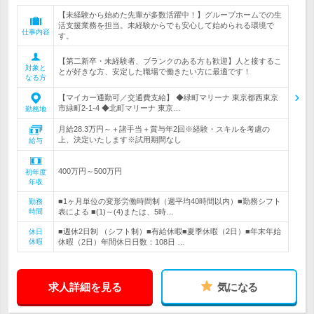
【未経験から始めた先輩が多数活躍中！】グループホームでの生
活支援業務を担当。未経験からでも安心して始められる環境で
仕事内容
す。
【第二新卒・未経験者、ブランクのある方も歓迎】人と接するこ
対象と
とが好きな方、安定した職場で働きたい方に最適です！
なる方
【マイカー通勤可／交通費支給】 ◆緑町マリーナ 東京都西東京
市緑町2-1-4 ◆北町マリーナ 東京…
勤務地
月給28.3万円～＋諸手当＋賞与年2回※経験・スキルを考慮の
上、決定いたします※試用期間なし
給与
400万円～500万円
初年度
年収
■1ヶ月単位の変形労働時間制（週平均40時間以内）■勤務シフト
勤務
時間
表による ■(1)～(4)または、5時…
■週休2日制 （シフト制）■有給休暇■夏季休暇（2日）■年末年始
休日
休暇
休暇（2日）年間休日日数：108日 …
求人詳細を見る
気になる