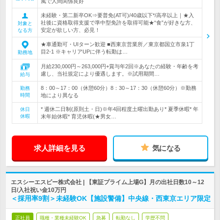
風で人間関係良好
未経験・第二新卒OK⇒要普免(AT可)/40歳以下*/高卒以上｜★入
社後に資格取得支援で準中型免許を取得可能★“食”が好きな方、
対象と
安定が欲しい方、必見！
なる方
★車通勤可・UIターン歓迎 ■西東京営業所／東京都国立市泉1丁
目2-1 ※キャリアUPに伴う転勤は…
勤務地
月給230,000円～263,000円+賞与年2回※あなたの経験・年齢を考
慮し、当社規定により優遇します。※試用期間…
給与
8：00～17：00（休憩60分）8：30～17：30（休憩60分）※勤務
勤務
時間
地により異なる
* 週休二日制(原則土・日)※年4回程度土曜出勤あり* 夏季休暇* 年
休日
休暇
末年始休暇* 育児休暇(★男女…
求人詳細を見る
気になる
エスシーエスピー株式会社 | 【東証プライム上場G】月の出社日数10～12
日/入社祝い金10万円
＜採用率9割＞未経験OK【施設警備】中央線・西東京エリア限定
正社員
職種・業種未経験OK
急募
転勤なし
学歴不問