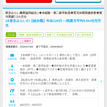
東京みらい農業協同組合 | ◆未経験・第二新卒歓迎◆育児休暇実績多数◆賞
与実績7.3カ月分
JA東京みらいの【総合職】年休120日～/残業月平均4.0h/住宅手
当
正社員
職種・業種未経験OK
急募
完全週休2日制
第二新卒歓迎
女性のおしごと掲載中
情報更新日：2026/07/28
終了予定日：
2026/08/27
【未経験でもしっかりサポート】適性に応じて窓口・渉外（訪問
外務）・資産管理・指導経済等の各部署へ配属。
仕事内容
＜未経験・第二新卒歓迎＞◆四年制大学を卒業された方◆要普通
免許（AT可）◆35歳以下の方※◆定着率高めで長く働けます！平
対象と
均勤続年数17年
なる方
【転居を伴う転勤は無し】 東村山市・清瀬市・東久留米市・西東
京市のいずれかの店舗での勤務になります…
勤務地
月給：230,000円～＋諸手当＋賞与年3回（7.3カ月分※2025年度
実績）※上記はあくまで最低保障額です。 前職…
給与
400万円～500万円
初年度