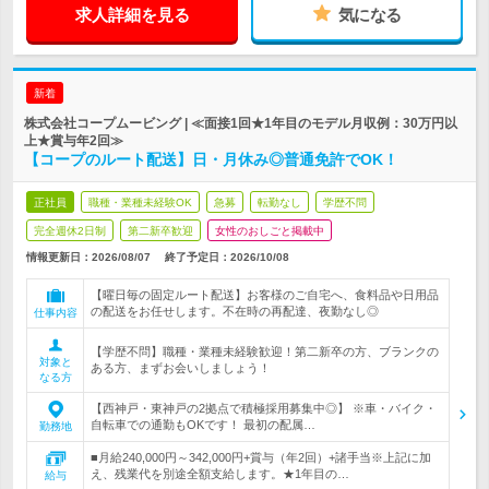
求人詳細を見る
気になる
新着
株式会社コープムービング | ≪面接1回★1年目のモデル月収例：30万円以
上★賞与年2回≫
【コープのルート配送】日・月休み◎普通免許でOK！
正社員
職種・業種未経験OK
急募
転勤なし
学歴不問
完全週休2日制
第二新卒歓迎
女性のおしごと掲載中
情報更新日：2026/08/07
終了予定日：
2026/10/08
【曜日毎の固定ルート配送】お客様のご自宅へ、食料品や日用品
の配送をお任せします。不在時の再配達、夜勤なし◎
仕事内容
【学歴不問】職種・業種未経験歓迎！第二新卒の方、ブランクの
対象と
ある方、まずお会いしましょう！
なる方
【西神戸・東神戸の2拠点で積極採用募集中◎】 ※車・バイク・
自転車での通勤もOKです！ 最初の配属…
勤務地
■月給240,000円～342,000円+賞与（年2回）+諸手当※上記に加
え、残業代を別途全額支給します。★1年目の…
給与