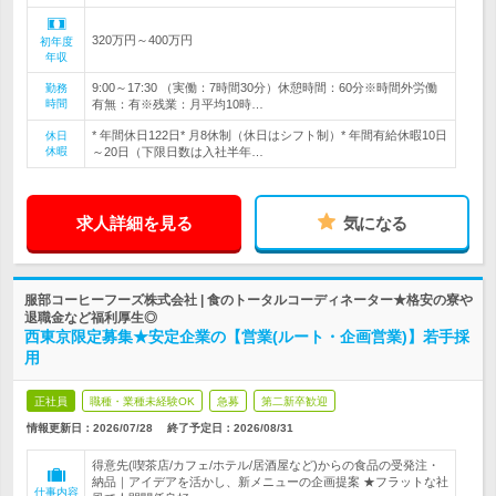
320万円～400万円
初年度
年収
9:00～17:30 （実働：7時間30分）休憩時間：60分※時間外労働
勤務
時間
有無：有※残業：月平均10時…
* 年間休日122日* 月8休制（休日はシフト制）* 年間有給休暇10日
休日
休暇
～20日（下限日数は入社半年…
求人詳細を見る
気になる
服部コーヒーフーズ株式会社 | 食のトータルコーディネーター★格安の寮や
退職金など福利厚生◎
西東京限定募集★安定企業の【営業(ルート・企画営業)】若手採
用
正社員
職種・業種未経験OK
急募
第二新卒歓迎
情報更新日：2026/07/28
終了予定日：
2026/08/31
得意先(喫茶店/カフェ/ホテル/居酒屋など)からの食品の受発注・
納品｜アイデアを活かし、新メニューの企画提案 ★フラットな社
仕事内容