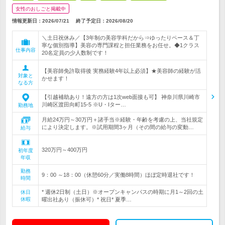
女性のおしごと掲載中
情報更新日：2026/07/21
終了予定日：
2026/08/20
＼土日祝休み／【3年制の美容学科だから⇒ゆったりペース＆丁
寧な個別指導】美容の専門課程と担任業務をお任せ。◆1クラス
仕事内容
20名定員の少人数制です！
【美容師免許取得後 実務経験4年以上必須】★美容師の経験が活
対象と
かせます！
なる方
【引越補助あり！遠方の方は1次web面接も可】 神奈川県川崎市
川崎区渡田向町15-5 ※U・Iター…
勤務地
月給24万円～30万円＋諸手当※経験・年齢を考慮の上、当社規定
により決定します。※試用期間3ヶ月（その間の給与の変動…
給与
320万円～400万円
初年度
年収
勤務
9：00 ～18：00（休憩60分／実働8時間）ほぼ定時退社です！
時間
* 週休2日制（土日）※オープンキャンパスの時期に月1～2回の土
休日
休暇
曜出社あり（振休可）* 祝日* 夏季…