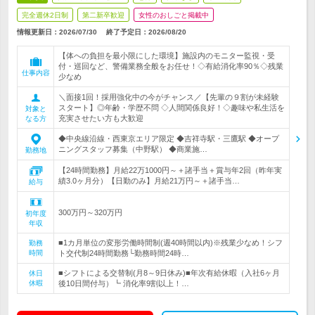
完全週休2日制
第二新卒歓迎
女性のおしごと掲載中
情報更新日：2026/07/30
終了予定日：
2026/08/20
【体への負担を最小限にした環境】施設内のモニター監視・受
付・巡回など、警備業務全般をお任せ！◇有給消化率90％◇残業
仕事内容
少なめ
＼面接1回！採用強化中の今がチャンス／【先輩の９割が未経験
スタート】◎年齢・学歴不問 ◇人間関係良好！◇趣味や私生活を
対象と
充実させたい方も大歓迎
なる方
◆中央線沿線・西東京エリア限定 ◆吉祥寺駅・三鷹駅 ◆オープ
ニングスタッフ募集（中野駅） ◆商業施…
勤務地
【24時間勤務】月給22万1000円～＋諸手当＋賞与年2回（昨年実
績3.0ヶ月分）【日勤のみ】月給21万円～＋諸手当…
給与
300万円～320万円
初年度
年収
■1カ月単位の変形労働時間制(週40時間以内)※残業少なめ！シフ
勤務
時間
ト交代制24時間勤務└勤務時間24時…
■シフトによる交替制(月8～9日休み)■年次有給休暇（入社6ヶ月
休日
休暇
後10日間付与）┗ 消化率9割以上！…