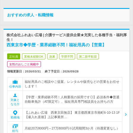
おすすめの求人・転職情報
株式会社ふれあい広場 | 介護サービス提供企業★充実した各種手当・福利厚
生！
西東京市◆学歴・業界経験不問！福祉用具の【営業】
正社員
業種未経験OK
急募
学歴不問
第二新卒歓迎
女性のおしごと掲載中
情報更新日：2026/03/31
終了予定日：
2026/09/28
福祉用具のご相談やご提案、レンタルや販売などの営業をお任せ
します！
仕事内容
【学歴・業界経験不問！人柄重視の採用です◎】必須条件◆普通
対象と
自動車免許（AT限定可）、福祉用具専門相談員をお持ちの方
なる方
【ふれあい広場 西東京田無店】 東京都西東京市南町6-10-13 1F
【雇入れ直後】上記事業所…
勤務地
月給20万8000円～27万8000円※試用期間3か月（待遇変更なし）
給与