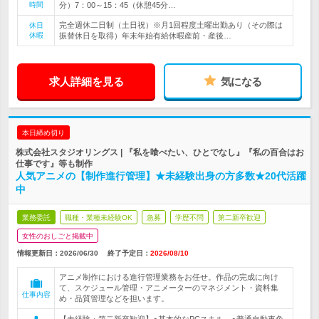
時間
分）7：00～15：45（休憩45分…
完全週休二日制（土日祝）※月1回程度土曜出勤あり（その際は
休日
休暇
振替休日を取得）年末年始有給休暇産前・産後…
求人詳細を見る
気になる
本日締め切り
株式会社スタジオリングス | 『私を喰べたい、ひとでなし』『私の百合はお
仕事です』等も制作
人気アニメの【制作進行管理】★未経験出身の方多数★20代活躍
中
業務委託
職種・業種未経験OK
急募
学歴不問
第二新卒歓迎
女性のおしごと掲載中
情報更新日：2026/06/30
終了予定日：
2026/08/10
アニメ制作における進行管理業務をお任せ。作品の完成に向け
て、スケジュール管理・アニメーターのマネジメント・資料集
仕事内容
め・品質管理などを担います。
【未経験・第二新卒歓迎】●基本的なPCスキル ●普通自動車免