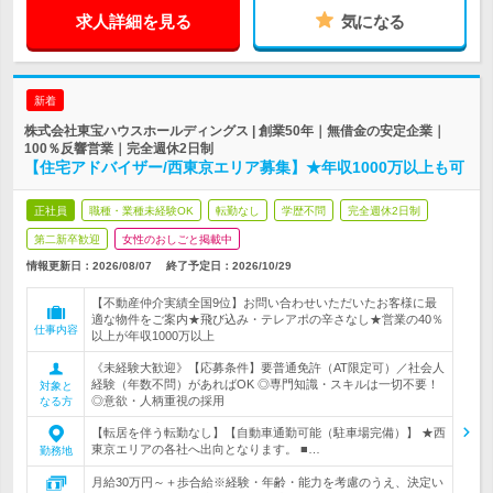
求人詳細を見る
気になる
新着
株式会社東宝ハウスホールディングス | 創業50年｜無借金の安定企業｜
100％反響営業｜完全週休2日制
【住宅アドバイザー/西東京エリア募集】★年収1000万以上も可
正社員
職種・業種未経験OK
転勤なし
学歴不問
完全週休2日制
第二新卒歓迎
女性のおしごと掲載中
情報更新日：2026/08/07
終了予定日：
2026/10/29
【不動産仲介実績全国9位】お問い合わせいただいたお客様に最
適な物件をご案内★飛び込み・テレアポの辛さなし★営業の40％
仕事内容
以上が年収1000万以上
《未経験大歓迎》【応募条件】要普通免許（AT限定可）／社会人
経験（年数不問）があればOK ◎専門知識・スキルは一切不要！
対象と
◎意欲・人柄重視の採用
なる方
【転居を伴う転勤なし】【自動車通勤可能（駐車場完備）】 ★西
東京エリアの各社へ出向となります。 ■…
勤務地
月給30万円～＋歩合給※経験・年齢・能力を考慮のうえ、決定い