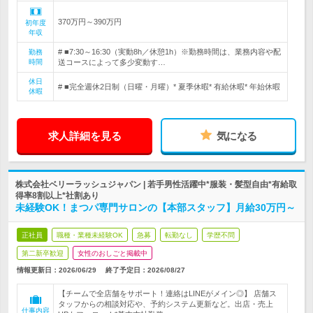
370万円～390万円
初年度
年収
# ■7:30～16:30（実動8h／休憩1h）※勤務時間は、業務内容や配
勤務
時間
送コースによって多少変動す…
休日
# ■完全週休2日制（日曜・月曜）* 夏季休暇* 有給休暇* 年始休暇
休暇
求人詳細を見る
気になる
株式会社ベリーラッシュジャパン | 若手男性活躍中*服装・髪型自由*有給取
得率8割以上*社割あり
未経験OK！まつパ専門サロンの【本部スタッフ】月給30万円～
正社員
職種・業種未経験OK
急募
転勤なし
学歴不問
第二新卒歓迎
女性のおしごと掲載中
情報更新日：2026/06/29
終了予定日：
2026/08/27
【チームで全店舗をサポート！連絡はLINEがメイン◎】 店舗ス
タッフからの相談対応や、予約システム更新など。出店・売上
仕事内容