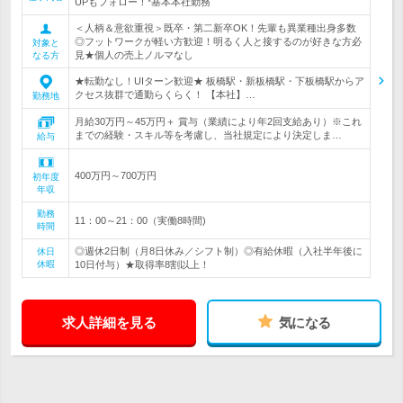
UPもフォロー！*基本本社勤務
＜人柄＆意欲重視＞既卒・第二新卒OK！先輩も異業種出身多数
◎フットワークが軽い方歓迎！明るく人と接するのが好きな方必
対象と
見★個人の売上ノルマなし
なる方
★転勤なし！UIターン歓迎★ 板橋駅・新板橋駅・下板橋駅からア
クセス抜群で通勤らくらく！ 【本社】…
勤務地
月給30万円～45万円＋ 賞与（業績により年2回支給あり）※これ
までの経験・スキル等を考慮し、当社規定により決定しま…
給与
400万円～700万円
初年度
年収
勤務
11：00～21：00（実働8時間)
時間
◎週休2日制（月8日休み／シフト制）◎有給休暇（入社半年後に
休日
休暇
10日付与）★取得率8割以上！
求人詳細を見る
気になる