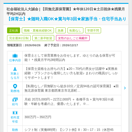
社会福祉法人大誠会 | 【田無北原保育園】★年休120日★土日祝休★残業月
平均2H以内
【保育士】★随時入職OK★賞与年3回★家族手当・住宅手当あり
正社員
職種・業種未経験OK
急募
転勤なし
学歴不問
完全週休2日制
第二新卒歓迎
女性のおしごと掲載中
情報更新日：2026/06/26
終了予定日：
2026/12/17
保育士として保育業務をお任せします。ゆとりのある保育が可
能！＊残業月平均2時間以内
仕事内容
【保育士資格をお持ちの方】●20～70代の男女が活躍中 ●実務未
経験・ブランクから復帰したい方も歓迎♪ まわりの職員がしっか
対象と
りサポートします！
なる方
【転勤なし／田無駅から徒歩10分／定員94名の認可保育園】 ●田
無北原保育園 東京都西東京市北原町…
勤務地
月給 20万5,000円～22万2,000円 ＋ 各種手当 + 賞与年3回※経
験・年齢を考慮の上、優遇いたします。※…
給与
300万円～350万円
初年度
年収
シフト制（実働8時間）【シフト例】8：30～17：15（休憩45
勤務