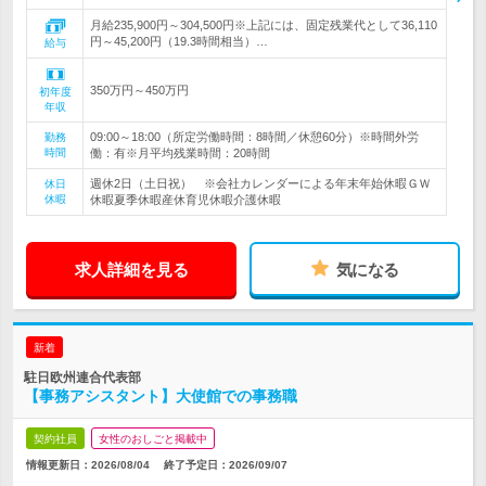
月給235,900円～304,500円※上記には、固定残業代として36,110
円～45,200円（19.3時間相当）…
給与
350万円～450万円
初年度
年収
09:00～18:00（所定労働時間：8時間／休憩60分）※時間外労
勤務
時間
働：有※月平均残業時間：20時間
週休2日（土日祝） ※会社カレンダーによる年末年始休暇ＧＷ
休日
休暇
休暇夏季休暇産休育児休暇介護休暇
求人詳細を見る
気になる
新着
駐日欧州連合代表部
【事務アシスタント】大使館での事務職
契約社員
女性のおしごと掲載中
情報更新日：2026/08/04
終了予定日：
2026/09/07