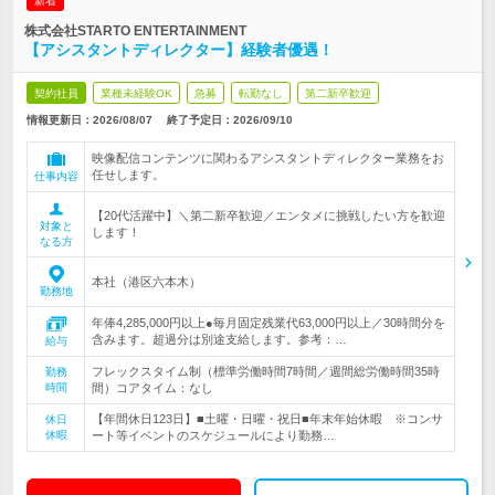
新着
株式会社STARTO ENTERTAINMENT
【アシスタントディレクター】経験者優遇！
契約社員
業種未経験OK
急募
転勤なし
第二新卒歓迎
情報更新日：2026/08/07
終了予定日：
2026/09/10
映像配信コンテンツに関わるアシスタントディレクター業務をお
任せします。
仕事内容
【20代活躍中】＼第二新卒歓迎／エンタメに挑戦したい方を歓迎
対象と
します！
なる方
本社（港区六本木）
勤務地
年俸4,285,000円以上●毎月固定残業代63,000円以上／30時間分を
含みます。超過分は別途支給します。参考：…
給与
フレックスタイム制（標準労働時間7時間／週間総労働時間35時
勤務
時間
間）コアタイム：なし
【年間休日123日】■土曜・日曜・祝日■年末年始休暇 ※コンサ
休日
休暇
ート等イベントのスケジュールにより勤務…