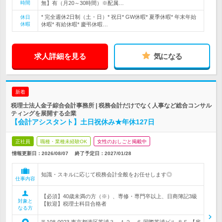
時間
無】有（月20～30時間）※配属…
* 完全週休2日制（土・日）* 祝日* GW休暇* 夏季休暇* 年末年始
休日
休暇
休暇* 有給休暇* 慶弔休暇…
求人詳細を見る
気になる
新着
税理士法人金子綜合会計事務所 | 税務会計だけでなく人事など総合コンサル
ティングを展開する企業
【会計アシスタント】土日祝休み★年休127日
正社員
職種・業種未経験OK
女性のおしごと掲載中
情報更新日：2026/08/07
終了予定日：
2027/01/28
知識・スキルに応じて税務会計全般をお任せします◎
仕事内容
【必須】40歳未満の方（※）、専修・専門卒以上、日商簿記3級
対象と
【歓迎】税理士科目合格者
なる方