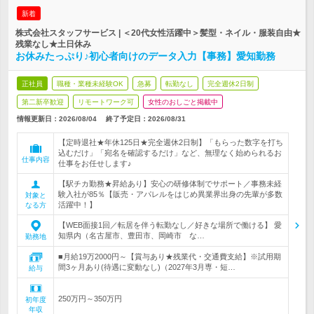
新着
株式会社スタッフサービス | ＜20代女性活躍中＞髪型・ネイル・服装自由★
残業なし★土日休み
お休みたっぷり♪初心者向けのデータ入力【事務】愛知勤務
正社員
職種・業種未経験OK
急募
転勤なし
完全週休2日制
第二新卒歓迎
リモートワーク可
女性のおしごと掲載中
情報更新日：2026/08/04
終了予定日：
2026/08/31
【定時退社★年休125日★完全週休2日制】「もらった数字を打ち
込むだけ」「宛名を確認するだけ」など、無理なく始められるお
仕事内容
仕事をお任せします♪
【駅チカ勤務★昇給あり】安心の研修体制でサポート／事務未経
験入社が85％【販売・アパレルをはじめ異業界出身の先輩が多数
対象と
活躍中！】
なる方
【WEB面接1回／転居を伴う転勤なし／好きな場所で働ける】 愛
知県内（名古屋市、豊田市、岡崎市 な…
勤務地
■月給19万2000円～【賞与あり★残業代・交通費支給】※試用期
間3ヶ月あり(待遇に変動なし)（2027年3月専・短…
給与
250万円～350万円
初年度
年収