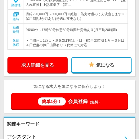
〒108-0023 東京都港区芝浦３－１２－６ 国際芝浦ビル ８Ｆ 【雇
入れ直後】上記事業所 【変…
勤務地
月給220,000円～300,000円※経験、能力考慮のうえ決定します※
試用期間3か月あり(待遇に変更なし)
給与
勤務
9時00分～17時30分休憩60分時間外労働あり(月平均20時間)
時間
・年間休日127日・週休2日制(土・日・祝)※繁忙期１月～３月は
休日
休暇
４日程度の休日出勤有り（代休にて対応…
求人詳細を見る
気になる
気になる求人を気になるに保存しよう！
会員登録
簡単1分！
（無料）
関連キーワード
アシスタント