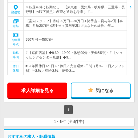
※転居を伴う転勤なし！ 【東京都・愛知県・岐阜県・三重県・長
野県】の以下拠点に希望と通勤を考慮して…
勤務地
【案内スタッフ】月給25万円～30万円＋諸手当＋賞与年2回【事
務】月給20万円+諸手当＋賞与年2回※あなたの経験、年…
給与
350万円～450万円
初年度
年収
# 【路面店舗】◆9:30～19:00〈休憩90分・実働8時間〉# 【ショ
勤務
時間
ッピングセンター店舗】◆9…
# ＜年間休日121日＞* 休日／完全週休2日制（月9～11日／シフト
休日
休暇
制）* 休暇／有給休暇、慶弔休…
求人詳細を見る
気になる
1
1～8件 (全8件中)
おすすめの求人・転職情報