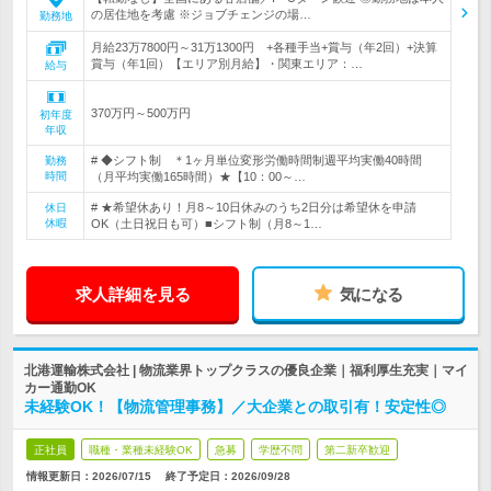
の居住地を考慮 ※ジョブチェンジの場…
勤務地
月給23万7800円～31万1300円 +各種手当+賞与（年2回）+決算
賞与（年1回）【エリア別月給】・関東エリア：…
給与
370万円～500万円
初年度
年収
# ◆シフト制 ＊1ヶ月単位変形労働時間制週平均実働40時間
勤務
時間
（月平均実働165時間）★【10：00～…
# ★希望休あり！月8～10日休みのうち2日分は希望休を申請
休日
休暇
OK（土日祝日も可）■シフト制（月8～1…
求人詳細を見る
気になる
北港運輸株式会社 | 物流業界トップクラスの優良企業｜福利厚生充実｜マイ
カー通勤OK
未経験OK！【物流管理事務】／大企業との取引有！安定性◎
正社員
職種・業種未経験OK
急募
学歴不問
第二新卒歓迎
情報更新日：2026/07/15
終了予定日：
2026/09/28