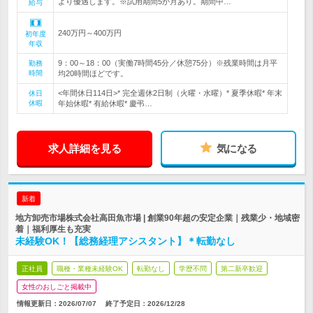
より優遇します。※試用期間5か月あり。期間中…
給与
240万円～400万円
初年度
年収
9：00～18：00（実働7時間45分／休憩75分）※残業時間は月平
勤務
時間
均20時間ほどです。
<年間休日114日>* 完全週休2日制（火曜・水曜）* 夏季休暇* 年末
休日
休暇
年始休暇* 有給休暇* 慶弔…
求人詳細を見る
気になる
新着
地方卸売市場株式会社高田魚市場 | 創業90年超の安定企業｜残業少・地域密
着｜福利厚生も充実
未経験OK！【総務経理アシスタント】＊転勤なし
正社員
職種・業種未経験OK
転勤なし
学歴不問
第二新卒歓迎
女性のおしごと掲載中
情報更新日：2026/07/07
終了予定日：
2026/12/28