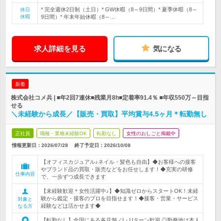
* 完全週休2日制（土日）* GW休暇（8～9日間）* 夏季休暇（8～
休日
休暇
9日間）* 年末年始休暇（8～…
求人詳細を見る
気になる
新着
株式会社コメ兵 | ■年2回7連休■残業月8h■定着率91.4％ ■年収550万～目指
せる
＼未経験から成長／【販売・買取】平均賞与4.5ヶ月＊転勤無し
正社員
職種・業種未経験OK
転勤なし
女性のおしごと掲載中
情報更新日：2026/07/28
終了予定日：
2026/10/08
【オフィスカジュアル♪ネイル・髪色も自由】◆お客様への接客
やブランド品の買取・販売などをお任せします！◆充実の研修
仕事内容
で、一歩ずつ成長できます
【未経験歓迎＊女性活躍中♪】◆知識ゼロからスタートOK！未経
験から鑑定・接客のプロを目指せます！◆接客・営業・サービス
対象と
経験などは活かせます◆
なる方
【転勤なし】全国にある各店舗／I・Uターン歓迎 ◎勤務地は本人