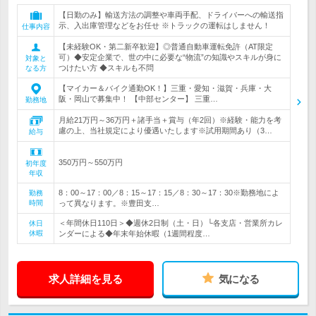
【日勤のみ】輸送方法の調整や車両手配、ドライバーへの輸送指
示、入出庫管理などをお任せ ※トラックの運転はしません！
仕事内容
【未経験OK・第二新卒歓迎】◎普通自動車運転免許（AT限定
可）◆安定企業で、世の中に必要な“物流”の知識やスキルが身に
対象と
つけたい方 ◆スキルも不問
なる方
【マイカー＆バイク通勤OK！】三重・愛知・滋賀・兵庫・大
阪・岡山で募集中！ 【中部センター】 三重…
勤務地
月給21万円～36万円＋諸手当＋賞与（年2回）※経験・能力を考
慮の上、当社規定により優遇いたします※試用期間あり（3…
給与
350万円～550万円
初年度
年収
8：00～17：00／8：15～17：15／8：30～17：30※勤務地によ
勤務
時間
って異なります。※豊田支…
＜年間休日110日＞◆週休2日制（土・日）└各支店・営業所カレ
休日
休暇
ンダーによる◆年末年始休暇（1週間程度…
求人詳細を見る
気になる