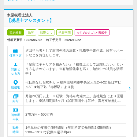
木原税理士法人
【税理士アシスタント】
契約社員
急募
転勤なし
学歴不問
女性のおしごと掲載中
情報更新日：2026/07/02
終了予定日：
2026/10/22
巡回担当者として顧問先様の決算・税務申告書作成、経営サポー
トなどをお任せします。
仕事内容
「堅実にキャリアを積みたい」「税理士として活躍したい」とい
う方を求めています。※有給消化率も高く、勉強中の社員も活躍
対象と
中！
なる方
≪転勤なし＆駅チカ≫ 福岡県福岡市中央区大名2-4-22 新日本ビ
ル5F ★地下鉄『赤坂駅』より徒…
勤務地
月給20万円以上 ※経験・資格を考慮の上、当社規定により優遇
します。※試用期間6ヶ月（試用期間中は昇給、賞与支給無し…
給与
270万円～500万円
初年度
年収
1年単位の変形労働時間制（年間所定労働時間2,056時間）
勤務
時間
9:00～19:00で変動※週平均40…