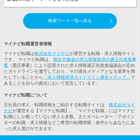
検索ワード一覧へ戻る
マイナビ転職運営者情報
マイナビ転職は
株式会社マイナビ
が運営する転職・求人情報サイト
です。 マイナビ転職は、
厚生労働省の求人情報提供の適正化推進事
業
（委託事業）により設置された求人情報適正化推進協議会が定め
たガイドラインを遵守しており、その適合メディアとなる基準を満
たしていることから
「求人情報提供ガイドライン適合メディア」
で
あることを自らの責任において宣言しています。
マイナビ転職について
正社員の求人・転職情報をご紹介する転職サイトは、
株式会社マイ
ナビ
が運営する【マイナビ転職】。「マイナビ転職」にはマイナビ
転職にしか載っていない求人も多数。また
オペレーター・アポイン
ター
の転職・求人情報などご希望の転職情報・条件からあなたにあ
った求人選びができます。