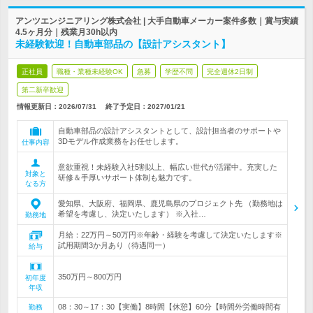
アンツエンジニアリング株式会社 | 大手自動車メーカー案件多数｜賞与実績
4.5ヶ月分｜残業月30h以内
未経験歓迎！自動車部品の【設計アシスタント】
正社員
職種・業種未経験OK
急募
学歴不問
完全週休2日制
第二新卒歓迎
情報更新日：2026/07/31
終了予定日：
2027/01/21
自動車部品の設計アシスタントとして、設計担当者のサポートや
3Dモデル作成業務をお任せします。
仕事内容
意欲重視！未経験入社5割以上、幅広い世代が活躍中。充実した
対象と
研修＆手厚いサポート体制も魅力です。
なる方
愛知県、大阪府、福岡県、鹿児島県のプロジェクト先 （勤務地は
希望を考慮し、決定いたします） ※入社…
勤務地
月給：22万円～50万円※年齢・経験を考慮して決定いたします※
試用期間3か月あり（待遇同一）
給与
350万円～800万円
初年度
年収
08：30～17：30【実働】8時間【休憩】60分【時間外労働時間有
勤務