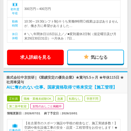
300万円～400万円
初年度
年収
10:30～19:30(シフト制)※うち実働8時間◎残業はほぼありません
勤務
時間
が、働き方に希望がありました…
# ＼＼年間休日115日以上／／■変則週休2日制（規定曜日及び月
休日
休暇
末29日30日31日）⇒月休み：7日…
求人詳細を見る
気になる
株式会社中京技研 | 《業績安定の優良企業》★賞与5.5ヶ月 ★年休115日 ★
社用車貸与
AIに奪われない仕事。国家資格取得で将来安定【施工管理】
正社員
職種・業種未経験OK
急募
転勤なし
学歴不問
第二新卒歓迎
女性のおしごと掲載中
情報更新日：2026/07/31
終了予定日：
2026/10/01
【名古屋市のスポーツ施設や学校の校舎など、施工実績多数！】
空調や衛生設備工事の安全・品質・工程管理をお任せします！★
仕事内容