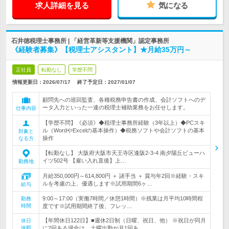
求人詳細を見る
気になる
石井徳税理士事務所 | 「経営革新等支援機関」認定事務所
《経験者募集》【税理士アシスタント】★月給35万円～
正社員
転勤なし
学歴不問
情報更新日：2026/07/17
終了予定日：
2027/01/07
顧問先への巡回監査、各種税務申告書の作成、会計ソフトへのデ
ータ入力といった一連の税理士補助業務をお任せします。
仕事内容
【学歴不問】《必須》◆税理士事務所経験（3年以上）◆PCスキ
ル（WordやExcelの基本操作）◆税務ソフトや会計ソフトの基本
対象と
操作
なる方
【転勤なし】 大阪府大阪市天王寺区逢阪2-3-4 南夕陽丘ビューハ
イツ502号 【雇い入れ直後】上…
勤務地
月給350,000円～614,800円 ＋ 諸手当 ＋ 賞与年2回※経験・スキ
ルを考慮の上、優遇します※試用期間6ヶ…
給与
9:00～17:00（実働7時間／休憩1時間）※残業は月平均10時間程
勤務
時間
度です※試用期間終了後、フレッ…
【年間休日122日】■週休2日制（日曜、祝日、他） ※祝日が同月
休日
休暇
に2回ある場合は、土曜出勤が月1回あ…