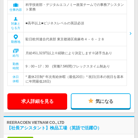
科学技術部・デジタルエコノミー政策チームでの事務アシスタン
ト業務
仕事内容
■高卒以上■ビジネスレベルの英語必須
対象と
なる方
駐日欧州連合代表部 東京都港区南麻布４－６－２８
勤務地
月給451,323円以上※経験により決定します※諸手当あり
給与
勤務
9：00～17：30 (実働7.5時間)フレックスタイム制あり
時間
* 週休2日制* 年次有給休暇（最低20日）* 祝日(日本の祝日を基本
休日
休暇
に年間最低18日)
求人詳細を見る
気になる
REERACOEN VIETNAM CO., LTD
【社長アシスタント】検品工場（英語で活躍◎）