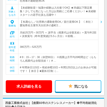
社用車の通勤使用OK
【未経験歓迎！知識や経験は入社後でOK】★35歳以下限定募
集！少しでも気になった方はお気軽にご応募ください！★未経験
対象と
スタートの若手社員も活躍中！
なる方
【 転勤なし／社用車の通勤使用OK／直行直帰OK 】 《 本社 》
愛知県名古屋市天白区井の森町2…
勤務地
月給25万円～30万円 ＋ 諸手当（残業代は全額支給）+ 賞与年2回
+ 決算賞与（昨年度実績計5.5ヶ月分）※前職…
給与
380万円～525万円
初年度
年収
# 8：15～17：30（休憩90分） ※残業は月平均20時間ほど（もち
勤務
時間
ろん残業代は全額支給！）# …
# 年間休日115日＋有給休暇10日＝年間125日以上のお休みが可能
休日
休暇
です！【 休日 】■週休2日制（…
求人詳細を見る
気になる
西森工業株式会社 | 【創業60年のステンレスメーカー】◆平均有給消化
80%◆土日休み