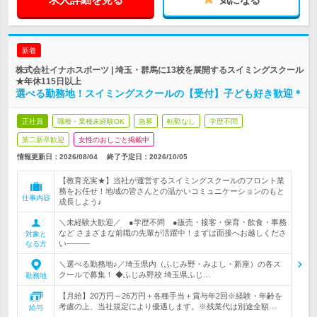
新着
株式会社イナホスポーツ | 埼玉・群馬に13校を展開するスイミングスクール
★年休115日以上
選べる勤務地！スイミングスクールの【受付】子ども好き歓迎＊
正社員
職種・業種未経験OK
急募
転勤なし
学歴不問
第二新卒歓迎
女性のおしごと掲載中
情報更新日：2026/08/04
終了予定日：
2026/10/05
【教育充実★】当社が運営するスイミングスクールのフロント業
務をお任せ！地域の皆さんとの温かいコミュニケーションのもと
仕事内容
成長しよう♪
＼未経験大歓迎／ ●学歴不問 ●販売・接客・保育・飲食・事務
など さまざまな前職の先輩が活躍中！まずは面接へお越しくださ
対象と
い―――
なる方
＼選べる勤務地♪／埼玉県内（ふじみ野・みよし・新座）の各ス
クールで募集！ ◆ふじみ野校 埼玉県ふじ…
勤務地
【月給】20万円～26万円＋各種手当＋賞与年2回※経験・年齢を
考慮の上、当社規定により優遇します。※残業代は別途全額…
給与