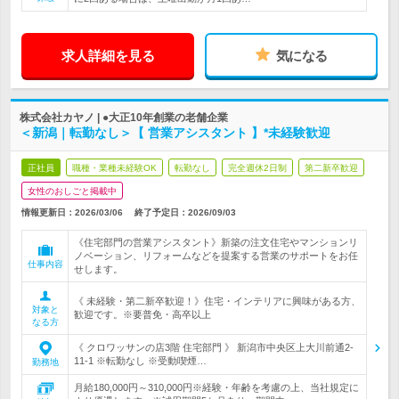
求人詳細を見る
気になる
株式会社カヤノ | ●大正10年創業の老舗企業
＜新潟｜転勤なし＞【 営業アシスタント 】*未経験歓迎
正社員
職種・業種未経験OK
転勤なし
完全週休2日制
第二新卒歓迎
女性のおしごと掲載中
情報更新日：2026/03/06
終了予定日：
2026/09/03
《住宅部門の営業アシスタント》新築の注文住宅やマンションリ
ノベーション、リフォームなどを提案する営業のサポートをお任
仕事内容
せします。
《 未経験・第二新卒歓迎！》住宅・インテリアに興味がある方、
対象と
歓迎です。※要普免・高卒以上
なる方
《 クロワッサンの店3階 住宅部門 》 新潟市中央区上大川前通2-
11-1 ※転勤なし ※受動喫煙…
勤務地
月給180,000円～310,000円※経験・年齢を考慮の上、当社規定に