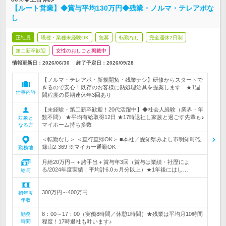
【ルート営業】◆賞与平均130万円◆残業・ノルマ・テレアポな
し
正社員
職種・業種未経験OK
急募
転勤なし
完全週休2日制
第二新卒歓迎
女性のおしごと掲載中
情報更新日：2026/06/30
終了予定日：
2026/09/28
【ノルマ・テレアポ・新規開拓・残業ナシ】研修からスタートで
きるので安心！既存のお客様に熱処理治具を提案します ★1週
仕事内容
間程度の長期連休年3回あり
【未経験・第二新卒歓迎！20代活躍中】◆社会人経験（業界・年
数不問） ★平均有給取得12日 ★17時退社し家族と過ごす先輩も♪
対象と
マイホーム持ち多数
なる方
＜転勤なし＞ ＜直行直帰OK＞ ■本社／愛知県みよし市明知町砲
録山2-369 ※マイカー通勤OK
勤務地
月給20万円～＋諸手当＋賞与年3回（賞与は業績・社歴によ
る/2024年度実績：平均計6.0ヵ月分以上）★1年後にはし…
給与
300万円～400万円
初年度
年収
8：00～17：00（実働8時間／休憩1時間）★残業は平均月10時間
勤務
時間
程度！17時退社も叶います♪