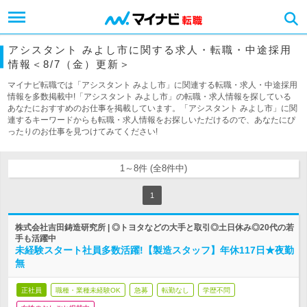
アシスタント みよし市に関する求人・転職・中途採用
情報＜8/7（金）更新＞
マイナビ転職では「アシスタント みよし市」に関連する転職・求人・中途採用
情報を多数掲載中!「アシスタント みよし市」の転職・求人情報を探している
あなたにおすすめのお仕事を掲載しています。「アシスタント みよし市」に関
連するキーワードからも転職・求人情報をお探しいただけるので、あなたにぴ
ったりのお仕事を見つけてみてください!
1～8件 (全8件中)
1
株式会社吉田鋳造研究所 | ◎トヨタなどの大手と取引◎土日休み◎20代の若
手も活躍中
未経験スタート社員多数活躍!【製造スタッフ】年休117日★夜勤
無
正社員
職種・業種未経験OK
急募
転勤なし
学歴不問