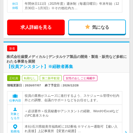
年間休日111日（2025年度）週休制（毎週日曜日）年末年始（12
休日
休暇
月30日～1月3日）※その他社内カ…
求人詳細を見る
気になる
新着
株式会社歯愛メディカル | デンタルケア製品の開発・製造・販売など多岐に
わたる事業を展開
【役員アシスタント】※経験者募集
正社員
転勤なし
第二新卒歓迎
女性のおしごと掲載中
情報更新日：2026/07/07
終了予定日：
2026/12/28
役員の業務がスムーズに進行するよう、スケジュール管理や社内
外との調整、会議のサポートなどをお任せします。
仕事内容
＜必須要件＞役員秘書やアシスタントの経験、WordやExcelなど
対象と
のPC基本スキル
なる方
本社/石川県能美市福島町に152番地 ※マイカー通勤可 【雇い入
れ直後】上記事業所 【変更の範囲】…
勤務地