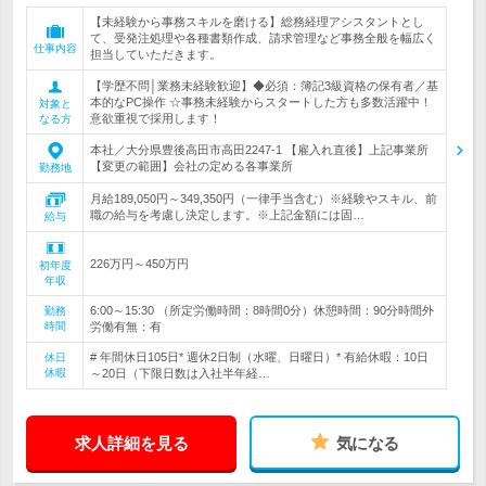
【未経験から事務スキルを磨ける】総務経理アシスタントとし
て、受発注処理や各種書類作成、請求管理など事務全般を幅広く
仕事内容
担当していただきます。
【学歴不問│業務未経験歓迎】◆必須：簿記3級資格の保有者／基
本的なPC操作 ☆事務未経験からスタートした方も多数活躍中！
対象と
意欲重視で採用します！
なる方
本社／大分県豊後高田市高田2247-1 【雇入れ直後】上記事業所
【変更の範囲】会社の定める各事業所
勤務地
月給189,050円～349,350円（一律手当含む）※経験やスキル、前
職の給与を考慮し決定します。※上記金額には固…
給与
226万円～450万円
初年度
年収
6:00～15:30 （所定労働時間：8時間0分）休憩時間：90分時間外
勤務
時間
労働有無：有
# 年間休日105日* 週休2日制（水曜、日曜日）* 有給休暇：10日
休日
休暇
～20日（下限日数は入社半年経…
求人詳細を見る
気になる