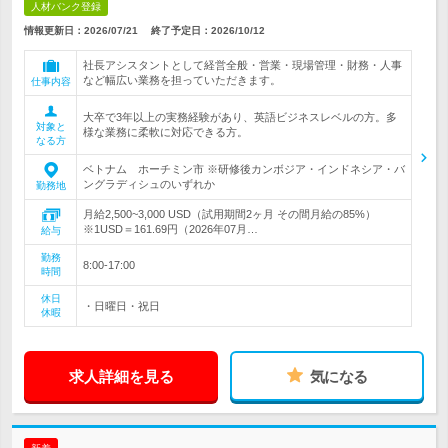
人材バンク登録
情報更新日：2026/07/21
終了予定日：
2026/10/12
社長アシスタントとして経営全般・営業・現場管理・財務・人事
など幅広い業務を担っていただきます。
仕事内容
大卒で3年以上の実務経験があり、英語ビジネスレベルの方。多
対象と
様な業務に柔軟に対応できる方。
なる方
ベトナム ホーチミン市 ※研修後カンボジア・インドネシア・バ
ングラディシュのいずれか
勤務地
月給2,500~3,000 USD（試用期間2ヶ月 その間月給の85%）
※1USD＝161.69円（2026年07月…
給与
勤務
8:00-17:00
時間
休日
・日曜日・祝日
休暇
求人詳細を見る
気になる