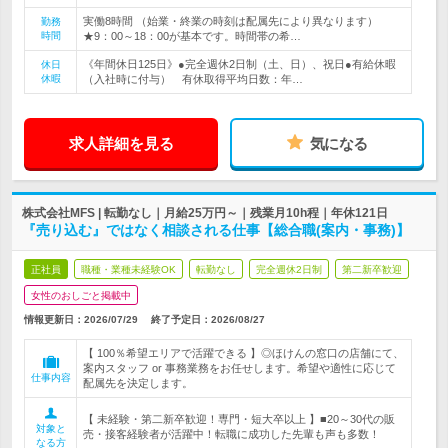
実働8時間 （始業・終業の時刻は配属先により異なります）
勤務
時間
★9：00～18：00が基本です。時間帯の希…
《年間休日125日》●完全週休2日制（土、日）、祝日●有給休暇
休日
休暇
（入社時に付与） 有休取得平均日数：年…
求人詳細を見る
気になる
株式会社MFS | 転勤なし｜月給25万円～｜残業月10h程｜年休121日
『売り込む』ではなく相談される仕事【総合職(案内・事務)】
正社員
職種・業種未経験OK
転勤なし
完全週休2日制
第二新卒歓迎
女性のおしごと掲載中
情報更新日：2026/07/29
終了予定日：
2026/08/27
【 100％希望エリアで活躍できる 】◎ほけんの窓口の店舗にて、
案内スタッフ or 事務業務をお任せします。希望や適性に応じて
仕事内容
配属先を決定します。
【 未経験・第二新卒歓迎！専門・短大卒以上 】■20～30代の販
対象と
売・接客経験者が活躍中！転職に成功した先輩も声も多数！
なる方