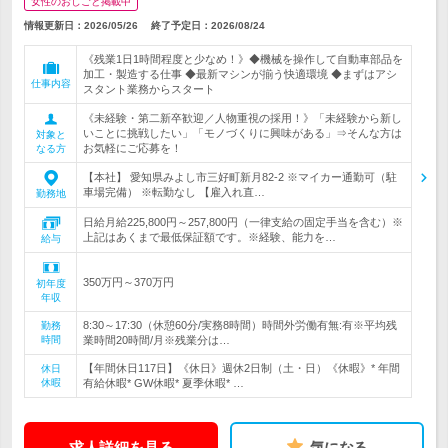
女性のおしごと掲載中
情報更新日：2026/05/26
終了予定日：
2026/08/24
《残業1日1時間程度と少なめ！》◆機械を操作して自動車部品を
加工・製造する仕事 ◆最新マシンが揃う快適環境 ◆まずはアシ
仕事内容
スタント業務からスタート
《未経験・第二新卒歓迎／人物重視の採用！》「未経験から新し
いことに挑戦したい」「モノづくりに興味がある」⇒そんな方は
対象と
お気軽にご応募を！
なる方
【本社】 愛知県みよし市三好町新月82-2 ※マイカー通勤可（駐
車場完備） ※転勤なし 【雇入れ直…
勤務地
日給月給225,800円～257,800円（一律支給の固定手当を含む）※
上記はあくまで最低保証額です。※経験、能力を…
給与
350万円～370万円
初年度
年収
8:30～17:30（休憩60分/実務8時間）時間外労働有無:有※平均残
勤務
時間
業時間20時間/月※残業分は…
【年間休日117日】《休日》週休2日制（土・日）《休暇》* 年間
休日
休暇
有給休暇* GW休暇* 夏季休暇* …
求人詳細を見る
気になる